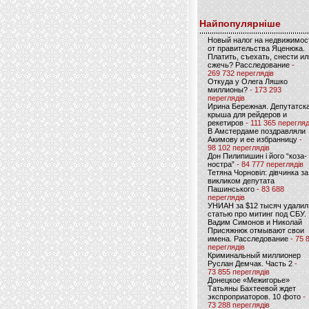
Найпопулярніше
Новый налог на недвижимос
от правительства Яценюка.
Платить, съехать, снести ил
сжечь? Расследование
-
269 732 переглядів
Откуда у Олега Ляшко
миллионы?
- 173 293
переглядів
Ирина Бережная. Депутатск
крыша для рейдеров и
рекетиров
- 111 365 перегляд
В Амстердаме поздравляли
Акимову и ее избранницу
-
98 102 переглядів
Дон Пилипишин і його “коза-
ностра”
- 84 777 переглядів
Тетяна Чорновіл: дівчинка за
викликом депутата
Пашинського
- 83 688
переглядів
УНИАН за $12 тысяч удалил
статью про митинг под СБУ.
Вадим Симонов и Николай
Присяжнюк отмывают свои
имена. Расследование
- 75 
переглядів
Криминальный миллионер
Руслан Демчак. Часть 2
-
73 855 переглядів
Донецкое «Межигорье»
Татьяны Бахтеевой ждет
экспроприаторов. 10 фото
-
73 288 переглядів