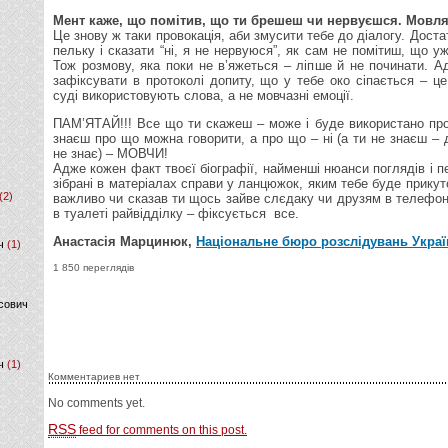
Мент каже, що помітив, що ти брешеш чи нервуєшся. Мовля
Це знову ж таки провокація, аби змусити тебе до діалогу. Доста
пельку і сказати “ні, я не нервуюся”, як сам не помітиш, що 
Тож розмову, яка поки не в’яжеться – ліпше й не починати. 
зафіксувати в протоколі допиту, що у тебе око сіпається – ц
суді використовують слова, а не мовчазні емоції.
ПАМ’ЯТАЙ!!! Все що ти скажеш – може і буде використано про
знаєш про що можна говорити, а про що – ні (а ти не знаєш – 
не знає) – МОВЧИ!
Адже кожен факт твоєї біографії, найменші нюанси поглядів і 
зібрані в матеріалах справи у ланцюжок, яким тебе буде прикуто 
(2)
важливо чи сказав ти щось зайве слєдаку чи друзям в телефон
в туалеті райвідділку – фіксується все.
Анастасія Марцинюк,
Національне бюро розслідувань Украї
ч
(1)
1 850 переглядів
сович
ч
(1)
Комментариев нет
No comments yet.
RSS
feed for comments on this post.