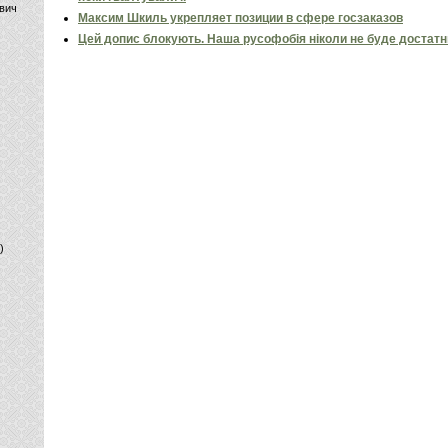
вич
Максим Шкиль укрепляет позиции в сфере госзаказов
Цей допис блокують. Наша русофобія ніколи не буде достат
)