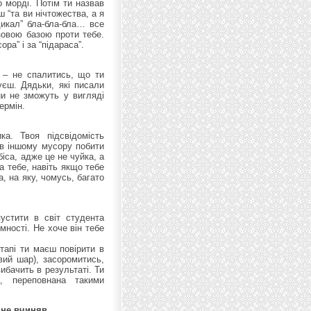
о морді. Потім ти назвав
 “та ви нічтожества, а я
адикал” бла-бла-бла… все
зовою базою проти тебе.
ра” і за “підараса”.
я – не спалитись, що ти
уєш. Дядьки, які писали
ни не зможуть у вигляді
ермін.
а. Твоя підсвідомість
ав іншому мусору побити
іса, адже це не чуйка, а
а тебе, навіть якщо тебе
, на яку, чомусь, багато
пустити в світ студента
мності. Не хоче він тебе
тапі ти маєш повірити в
вий шар), засоромитись,
ибачить в результаті. Ти
, переповнана такими
 не вчиняв