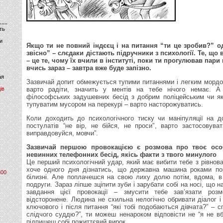
ть
и
Якщо ти не повний індєєц і на питання “ти це зробив?” од
звісно” – слєдаки дістають підручники з психології. Те, що 
– це те, чому їх вчили в інституті, поки ти прогулював пари 
вчись зараз – завтра вже буде запізно.
ая
Зазвичай допит обмежується тупими питаннями і легким мордо
ів
варто радіти, значить у ментів на тебе нічого немає. 
філософських задушевних бесід з добрим поліцейським чи я
тупуватим мусором на перекурі – варто насторожуватись.
Коли доходить до психологічного тиску чи маніпуляції на д
постулатів “не вір, не бійся, не проси”, варто застосовува
виправдовуйся, мовчи”.
Зазвичай першою провокацією є розмова про твоє особ
невинних телефонних бесід, якісь факти з твого минулого
Це перший психологічний удар, який має вибити тебе з рівноваги
хоче одного дня дізнатись, що державна машина роками по
800
білизні. Але поплачешся на свою лиху долю потім, вдома, в
подруги. Зараз ліпше зціпити зуби і зарубати собі на носі, що 
завдання цієї провокації – змусити тебе зав’язати роз
відсторонене. Людина не схильна нелогічно обривати діалог і
ключового і після питання “які тобі подобаються дівчата?” – 
слідчого суддю?”, ти можеш ненароком відповісти не “я не вб
підпишеш собі пожиттєвий вирок.