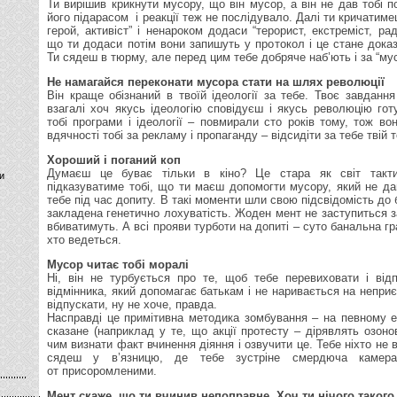
Ти вирішив крикнути мусору, що він мусор, а він не дав тобі п
його підарасом і реакції теж не послідувало. Далі ти кричатимеш
герой, активіст” і ненароком додаси “терорист, екстреміст, р
що ти додаси потім вони запишуть у протокол і це стане дока
Ти сядеш в тюрму, але перед цим тебе добряче наб’ють і за “мусо
Не намагайся переконати мусора стати на шлях революції
Він краще обізнаний в твоїй ідеології за тебе. Твоє завданн
взагалі хоч якусь ідеологію сповідуєш і якусь революцію гот
тобі програми і ідеології – повмирали сто років тому, тож во
вдячності тобі за рекламу і пропаганду – відсидіти за тебе твій т
Хороший і поганий коп
Думаєш це буває тільки в кіно? Це стара як світ тактик
и
підказуватиме тобі, що ти маєш допомогти мусору, який не д
тебе під час допиту. В такі моменти шли свою підсвідомість до б
закладена генетично лохуватість. Жоден мент не заступиться з
вбиватимуть. А всі прояви турботи на допиті – суто банальна гра
хто ведеться.
Мусор читає тобі моралі
Ні, він не турбується про те, щоб тебе перевиховати і від
відмінника, який допомагає батькам і не наривається на неприє
відпускати, ну не хоче, правда.
Насправді це примітивна методика зомбування – на певному е
сказане (наприклад у те, що акції протесту – дірявлять озоно
чим визнати факт вчинення діяння і озвучити це. Тебе ніхто не в
сядеш у в’язницю, де тебе зустріне смердюча камера
от присоромленими.
Мент скаже, що ти вчинив непоправне. Хоч ти нічого такого