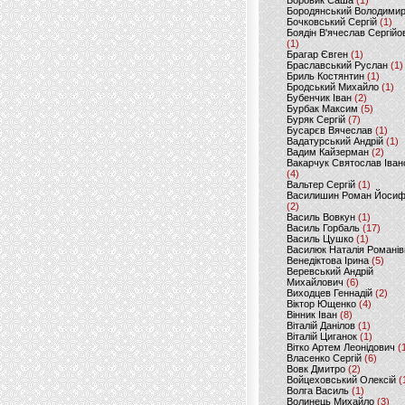
Боровик Саша
(1)
Бородянський Володими
Бочковський Сергій
(1)
Боядін В'ячеслав Сергійо
(1)
Брагар Євген
(1)
Браславський Руслан
(1)
Бриль Костянтин
(1)
Бродський Михайло
(1)
Бубенчик Іван
(2)
Бурбак Максим
(5)
Буряк Сергій
(7)
Бусарєв Вячеслав
(1)
Вадатурський Андрій
(1)
Вадим Кайзерман
(2)
Вакарчук Святослав Іван
(4)
Вальтер Сергій
(1)
Василишин Роман Йоси
(2)
Василь Вовкун
(1)
Василь Горбаль
(17)
Василь Цушко
(1)
Василюк Наталія Романів
Венедіктова Ірина
(5)
Веревський Андрій
Михайлович
(6)
Виходцев Геннадій
(2)
Віктор Ющенко
(4)
Вінник Іван
(8)
Віталій Данілов
(1)
Віталій Циганок
(1)
Вітко Артем Леонідович
(
Власенко Сергій
(6)
Вовк Дмитро
(2)
Войцеховський Олексій
(
Волга Василь
(1)
Волинець Михайло
(3)