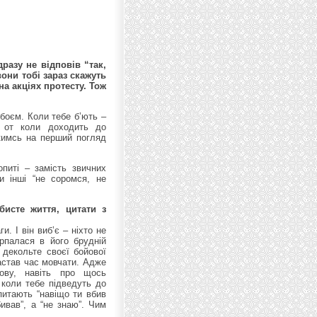
разу не відповів “так,
вони тобі зараз скажуть
на акціях протесту. Тож
боєм. Коли тебе б’ють –
А от коли доходить до
кимсь на перший погляд
опиті – замість звичних
ти інші “не соромся, не
исте життя, цитати з
. І він виб’є – ніхто не
рпалася в його брудній
 декольте своєї бойової
настав час мовчати. Адже
мову, навіть про щось
 коли тебе підведуть до
спитають “навіщо ти вбив
ивав”, а “не знаю”. Чим