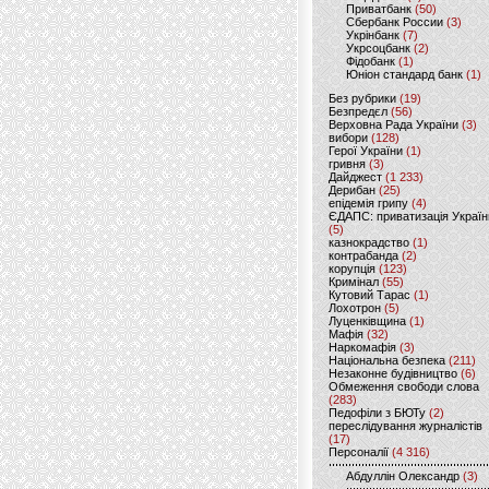
Приватбанк
(50)
Сбербанк России
(3)
Укрінбанк
(7)
Укрсоцбанк
(2)
Фідобанк
(1)
Юніон стандард банк
(1)
Без рубрики
(19)
Безпредєл
(56)
Верховна Рада України
(3)
вибори
(128)
Герої України
(1)
гривня
(3)
Дайджест
(1 233)
Дерибан
(25)
епідемія грипу
(4)
ЄДАПС: приватизація Україн
(5)
казнокрадство
(1)
контрабанда
(2)
корупція
(123)
Кримінал
(55)
Кутовий Тарас
(1)
Лохотрон
(5)
Луценківщина
(1)
Мафія
(32)
Наркомафія
(3)
Національна безпека
(211)
Незаконне будівництво
(6)
Обмеження свободи слова
(283)
Педофіли з БЮТу
(2)
переслідування журналістів
(17)
Персоналії
(4 316)
Абдуллін Олександр
(3)