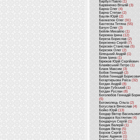
Барбул Павло
(1)
Барвіненко Віталій
(3)
Барна Олег
(4)
Барна Степан
(2)
Баулін Юрій
(2)
Бахматюк Олег
(91)
Бахтеєва Тетяна
(55)
Бачун Олег
(3)
Бейлін Михайло
(1)
Бережна Ірина
(12)
Береза Борислав
(2)
Березенко Сергій
(7)
Березкін Станіслав
(5)
Березюк Олег
(2)
Білецький Андрій
(1)
Білик Ірина
(1)
Бірюков Юрій Сергійович
Блажівський Петро
(1)
Бланк Максим
(3)
Бобов Геннадій
(2)
Бобов Геннадій Борисови
Богартирьова Раїса
(32)
Богдан Андрій
(8)
Богдан Губський
(1)
Богдан Руслан
(8)
Боголюбов Геннадій Бори
(5)
Богомолець Ольга
(2)
Богуслаєв Вячеслав
(4)
Бойко Юрій
(13)
Бондар Віктор Васильови
Бондарєв Костянтин
(4)
Бондарчук Сергій
(1)
Бондик Валерій
(1)
Бондик Віктор
(5)
Борзов Сергiй
(2)
Борис Адамов
(1)