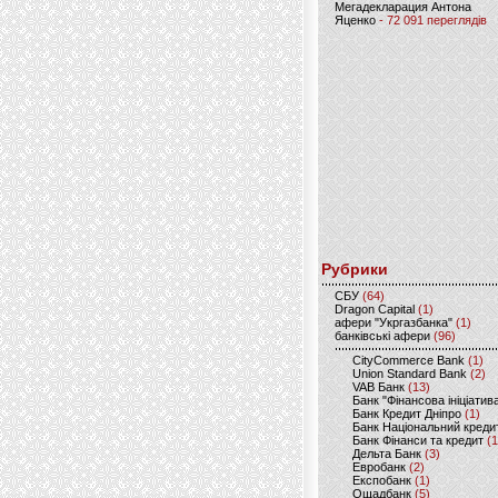
Мегадекларация Антона
Яценко
- 72 091 переглядів
Рубрики
CБУ
(64)
Dragon Capital
(1)
афери "Укргазбанка"
(1)
банківські афери
(96)
CityCommerce Bank
(1)
Union Standard Bank
(2)
VAB Банк
(13)
Банк "Фінансова ініціатив
Банк Кредит Дніпро
(1)
Банк Національний креди
Банк Фінанси та кредит
(1
Дельта Банк
(3)
Евробанк
(2)
Експобанк
(1)
Ощадбанк
(5)