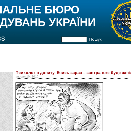
НАЛЬНЕ БЮРО
ДУВАНЬ УКРАЇНИ
SS
Пошук
Психологія допиту. Вчись зараз – завтра вже буде зап
апреля 10, 2015