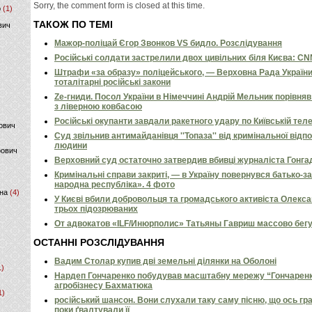
Sorry, the comment form is closed at this time.
р
(1)
ТАКОЖ ПО ТЕМІ
вич
Мажор-поліцай Єгор Звонков VS бидло. Розслідування
Російські солдати застрелили двох цивільних біля Києва: C
Штрафи «за образу» поліцейського, — Верховна Рада Україн
тоталітарні російські закони
Ze-гниди. Посол України в Німеччині Андрій Мельник порівн
з ліверною ковбасою
Російські окупанти завдали ракетного удару по Київській телев
ович
Суд звільнив антимайданівця ''Топаза'' від кримінальної відп
людини
фович
Верховний суд остаточно затвердив вбивці журналіста Гонга
Кримінальні справи закриті, — в Україну повернувся батько-
народна республіка». 4 фото
на
(4)
У Києві вбили добровольця та громадського активіста Олекс
трьох підозрюваних
От адвокатов «ILF/Инюрполис» Татьяны Гавриш массово бег
ОСТАННІ РОЗСЛІДУВАННЯ
Вадим Столар купив дві земельні ділянки на Оболоні
1)
Нардеп Гончаренко побудував масштабну мережу “Гончаренко
агробізнесу Бахматюка
1)
російський шансон. Вони слухали таку саму пісню, що ось гр
поки ґвалтували її