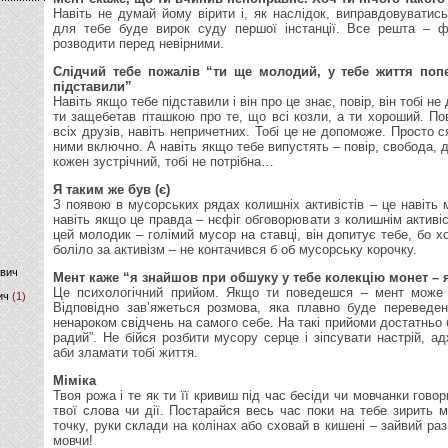
Навіть не думай йому вірити і, як наслідок, виправдовуватис
для тебе буде вирок суду першої інстанції. Все решта – ф
)
розводити перед невірними.
Слідчий тебе пожалів “ти ще молодий, у тебе життя поп
підставили”
Навіть якщо тебе підставили і він про це знає, повір, він тобі н
ти защебетав пташкою про те, що всі козли, а ти хороший. Пов
всіх друзів, навіть непричетних. Тобі це не допоможе. Просто с
ними включно. А навіть якщо тебе випустять – повір, свобода, 
кожен зустрічний, тобі не потрібна…
Я таким же був (є)
З появою в мусорських рядах колишніх активістів – це навіть
навіть якщо це правда – нєфіг обговорювати з колишнім активі
цей молодик – голімий мусор на ставці, він допитує тебе, бо 
боліло за активізм – не контачився б об мусорську корочку.
ович
Мент каже “я знайшов при обшуку у тебе колекцію монет – я
Це психологічний прийом. Якщо ти поведешся – мент може в
ич
(1)
Відповідно зав’яжеться розмова, яка плавно буде переведе
ненароком свідчень на самого себе. На такі прийоми достатньо б
радий”. Не бійся розбити мусору серце і зіпсувати настрій, а
аби зламати тобі життя.
Міміка
Твоя рожа і те як ти її кривиш під час бесіди чи мовчанки говор
твої слова чи дії. Постарайся весь час поки на тебе зирить 
точку, руки склади на колінах або сховай в кишені – зайвий раз
мовчи!