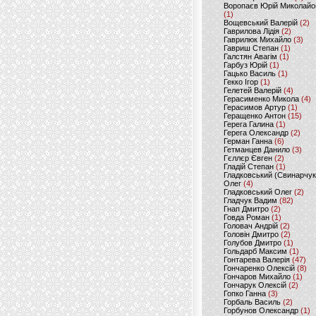
Воропаєв Юрій Миколайо
(1)
Вощевський Валерій
(2)
Гаврилова Лідія
(2)
Гаврилюк Михайло
(3)
Гавриш Степан
(1)
Галстян Авагім
(1)
Гарбуз Юрій
(1)
Гацько Василь
(1)
Гекко Ігор
(1)
Гелетей Валерій
(4)
Герасименко Микола
(4)
Герасимов Артур
(1)
Геращенко Антон
(15)
Герега Галина
(1)
Герега Олександр
(2)
Герман Ганна
(6)
Гетманцев Данило
(3)
Гєллєр Євген
(2)
Гладій Степан
(1)
Гладковський (Свинарчук
Олег
(4)
Гладковський Олег
(2)
Гладчук Вадим
(82)
Гнап Дмитро
(2)
Говда Роман
(1)
Головач Андрій
(2)
Головін Дмитро
(2)
Голубов Дмитро
(1)
Гольдарб Максим
(1)
Гонтарева Валерія
(47)
Гончаренко Олексій
(8)
Гончаров Михайло
(1)
Гончарук Олексій
(2)
Гопко Ганна
(3)
Горбаль Василь
(2)
Горбунов Олександр
(1)