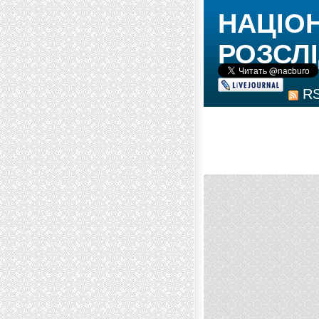
НАЦІО
РОЗСЛІ
R