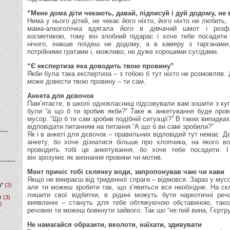
“Мене дома діти чекають, давай, підписуй і дуй додому, не 
Нема у нього дітей, не чекає його ніхто, його ніхто не любить, 
мама-алкоголічка вдягала його в дівчачий шмот і роз
косметикою, тому він злобний підарас і хоче тебе посадити
нічого, інакше поїдеш не додому, а в камеру з тарганам
потрійними гратами і, можливо, не дуже хорошими сусідами.
“Є експертиза яка доводить твою провину”
Якби була така експертиза – з тобою б тут ніхто не розмовляв. 
може довести твою провину – ти сам.
Анкета для дєвочок
Пам’ятаєте, в школі однокласниці підсовували вам зошити з ку
були “а що б ти зробив якби?” Таке ж анкетування буде про
мусор. “Що б ти сам зробив подібній ситуації?” В таких випадка
відповідати питанням на питання “А що б ви самі зробили?”
Як і в анкеті для дєвочок – правильних відповідей тут немає. Д
анкету, бо хоче дізнатися більше про хлопчика, на якого в
проводить тобі це анкетування, бо хоче тебе посадити. І
він зрозуміє як визнання провини чи мотив.
Мент приніс тобі склянку води, запропонував чаю чи кави
Якщо не вмираєш від триденної спраги – відмовся. Зараз у мусо
а"
(3)
але ти можеш зробити так, що з’явиться все необхідне. На с
лишити свої відбитки, в рідині можуть бути наркотичні речо
т
(3)
виявленні – стануть для тебе обтяжуючою обставиною, тако
)
речовин ти можеш бовкнути зайвого. Так шо “не пий вина, Гєрт
Не намагайся образити, вколоти, наїхати, здивувати