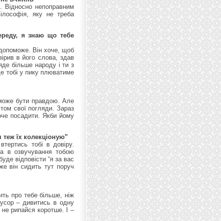
ь. Відносно непоправним
ілософія, яку не треба
ереду, я знаю що тебе
е допоможе. Він хоче, щоб
ірив в його слова, здав
яде більше народу і ти з
де тобі у пику плюватиме
 може бути правдою. Але
стом свої погляди. Зараз
хоче посадити. Якби йому
 теж їх колекціоную”
тертись тобі в довіру.
на в озвучування тобою
уде відповісти “я за вас
дже він сидить тут поруч
ить про тебе більше, ніж
мусор – дивитись в одну
 не рипайся коротше. І –