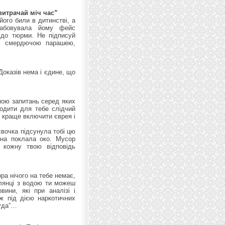
витрачай міч час”
його били в дитинстві, а
фабовувала йому фейс
 до тюрми. Не підписуй
и, смердючою парашею,
Доказів нема і єдине, що
пою запитань серед яких
водити для тебе слідчий
х краще включити єврея і
євочка підсунула тобі цю
она поклала око. Мусор
 кожну твою відповідь
ра нічого на тебе немає,
клянці з водою ти можеш
вини, які при аналізі і
ж під дією наркотичних
руда”…