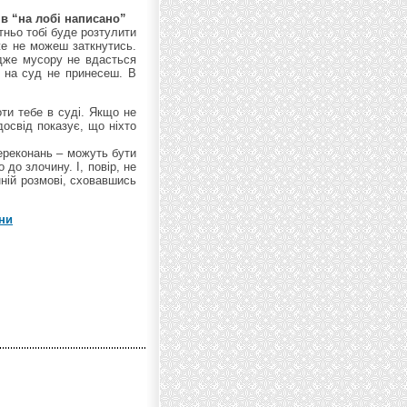
в “на лобі написано”
тньо тобі буде розтулити
уже не можеш заткнутись.
Адже мусору не вдасться
е на суд не принесеш. В
ти тебе в суді. Якщо не
досвід показує, що ніхто
переконань – можуть бути
до злочину. І, повір, не
ній розмові, сховавшись
ни