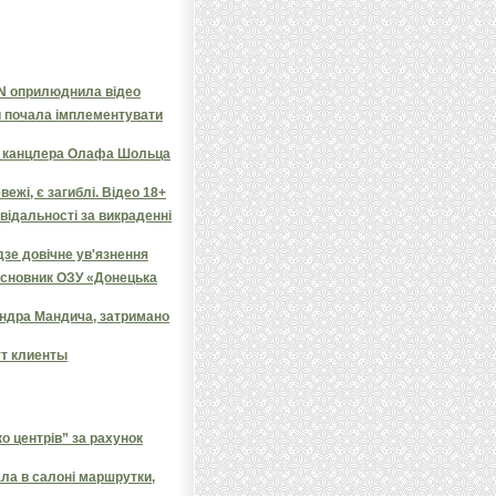
NN оприлюднила відео
и почала імплементувати
яв канцлера Олафа Шольца
ежі, є загиблі. Відео 18+
овідальності за викраденні
дзе довічне ув'язнення
засновник ОЗУ «Донецька
андра Мандича, затримано
ут клиенты
 центрів” за рахунок
ала в салоні маршрутки,