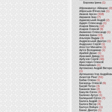
Борзова Ірина
(1)
Абромавичус Айварас
(2
Аброськін В’ячеслав
(1)
Аваков Арсен
(318)
Аврамов Іван
(7)
Адамовський Андрій
(2)
Адаріч Олександр
(1)
Азаров Микола
(12)
Азаров Олексій
(9)
Акименко Олександр
(1)
Акімова Ірина
(13)
Альперін Вадим
(3)
Андрієвський Дмитро
(1)
Андрушко Сергій
(1)
Апостол Михайло
(1)
Ар'єв Володимир
(1)
Арабей Денис
(1)
Арахамія Давид
(1)
Арбузов Сергій
(44)
Арестович Олексій
Миколайович
(1)
Артеменко Андрій Віктор
(1)
Артюшенко Ігор Андрійов
Ахметов Рінат
(51)
Бабак Олена
(1)
Баганець Олексій
(6)
Багрій Петро
(3)
Баканов Іван
(2)
Бакулін Євген
(4)
Баленко Артур
(1)
Балицький Євген
(7)
Балога Андрій
(1)
Балога Віктор
(4)
Балчун Войцех
(1)
Банас Дмитро
(1)