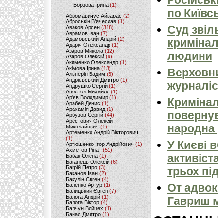
Російськ
Борзова Ірина
(1)
по Київсь
Абромавичус Айварас
(2)
Аброськін В’ячеслав
(1)
Суд звіл
Аваков Арсен
(318)
Аврамов Іван
(7)
Адамовський Андрій
(2)
кримінал
Адаріч Олександр
(1)
Азаров Микола
(12)
людини
Азаров Олексій
(9)
Акименко Олександр
(1)
Акімова Ірина
(13)
Верховни
Альперін Вадим
(3)
Андрієвський Дмитро
(1)
журналіс
Андрушко Сергій
(1)
Апостол Михайло
(1)
Ар'єв Володимир
(1)
Кримінал
Арабей Денис
(1)
Арахамія Давид
(1)
повернув
Арбузов Сергій
(44)
Арестович Олексій
народна 
Миколайович
(1)
Артеменко Андрій Вікторович
(1)
У Києві 
Артюшенко Ігор Андрійович
(1)
Ахметов Рінат
(51)
активіст
Бабак Олена
(1)
Баганець Олексій
(6)
Багрій Петро
(3)
трьох пі
Баканов Іван
(2)
Бакулін Євген
(4)
От адвок
Баленко Артур
(1)
Балицький Євген
(7)
Балога Андрій
(1)
Гавриш м
Балога Віктор
(4)
Балчун Войцех
(1)
Банас Дмитро
(1)