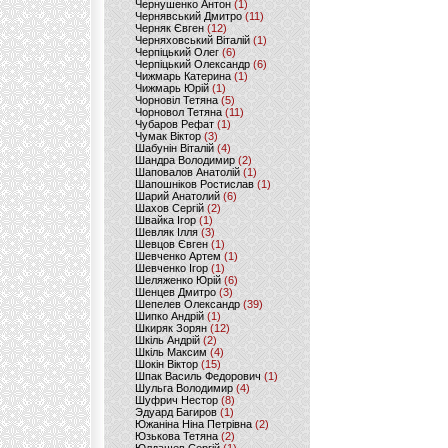
Чернушенко Антон
(1)
Чернявський Дмитро
(11)
Черняк Євген
(12)
Черняховський Віталій
(1)
Черпіцький Олег
(6)
Черпіцький Олександр
(6)
Чижмарь Катерина
(1)
Чижмарь Юрій
(1)
Чорновіл Тетяна
(5)
Чорновол Тетяна
(11)
Чубаров Рефат
(1)
Чумак Віктор
(3)
Шабунін Віталій
(4)
Шандра Володимир
(2)
Шаповалов Анатолій
(1)
Шапошніков Ростислав
(1)
Шарий Анатолий
(6)
Шахов Сергій
(2)
Швайка Ігор
(1)
Шевляк Ілля
(3)
Шевцов Євген
(1)
Шевченко Артем
(1)
Шевченко Ігор
(1)
Шеляженко Юрій
(6)
Шенцев Дмитро
(3)
Шепелев Олександр
(39)
Шипко Андрій
(1)
Шкиряк Зорян
(12)
Шкіль Андрій
(2)
Шкіль Максим
(4)
Шокін Віктор
(15)
Шпак Василь Федорович
(1)
Шульга Володимир
(4)
Шуфрич Нестор
(8)
Эдуард Багиров
(1)
Южаніна Ніна Петрівна
(2)
Юзькова Тетяна
(2)