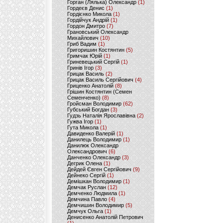
Горган (Лялька) Олександр
(1)
Гордеєв Денис
(1)
Гордієнко Микола
(1)
Гордійчук Андрій
(1)
Гордон Дмитро
(7)
Грановський Олександр
Михайлович
(10)
Гриб Вадим
(1)
Григоришин Костянтин
(5)
Гримчак Юрій
(1)
Гриневецький Сергій
(1)
Гринів Ігор
(3)
Грицак Василь
(2)
Грицак Василь Сергійович
(4)
Гриценко Анатолій
(8)
Грішин Костянтин (Семен
Семенченко)
(8)
Гройсман Володимир
(62)
Губський Богдан
(3)
Гудзь Наталія Ярославівна
(2)
Гужва Ігор
(1)
Гута Микола
(1)
Давиденко Валерій
(1)
Данилець Володимир
(1)
Данилюк Олександр
Олександрович
(6)
Данченко Олександр
(3)
Дегрик Олена
(1)
Дейдей Євген Сергійович
(9)
Дейнеко Сергій
(1)
Демішкан Володимир
(1)
Демчак Руслан
(12)
Демченко Людмила
(1)
Демчина Павло
(4)
Демчишин Володимир
(5)
Демчук Ольга
(1)
Денисенко Анатолій Петрович