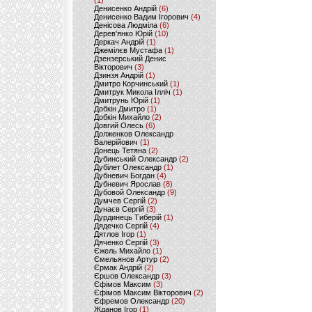
(1)
Денисенко Андрій
(6)
Денисенко Вадим Ігорович
(4)
Денісова Людміла
(6)
Дерев'янко Юрій
(10)
Деркач Андрій
(1)
Джемілєв Мустафа
(1)
Дзензерський Денис
Вікторович
(3)
Дзинзя Андрій
(1)
Дмитро Корчинський
(1)
Дмитрук Микола Ілліч
(1)
Дмитрунь Юрій
(1)
Добкін Дмитро
(1)
Добкін Михайло
(2)
Довгий Олесь
(6)
Долженков Олександр
Валерійович
(1)
Донець Тетяна
(2)
Дубинський Олександр
(2)
Дубілет Олександр
(1)
Дубневич Богдан
(4)
Дубневич Ярослав
(8)
Дубовой Олександр
(9)
Думчев Сергій
(2)
Дунаєв Сергій
(3)
Дурдинець Тиберій
(1)
Дядечко Сергій
(4)
Дятлов Ігор
(1)
Дяченко Сергій
(3)
Єжель Михайло
(1)
Ємельянов Артур
(2)
Єрмак Андрій
(2)
Єршов Олександр
(3)
Єфімов Максим
(3)
Єфімов Максим Вікторович
(2)
Єфремов Олександр
(20)
Жданов Ігор
(1)