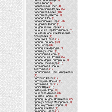
Козак Володимир
(1)
Козак Тарас
(2)
Козловський Олег
(4)
Колесниченко Вадим
(5)
Колесніков Борис
(10)
Колєсніков Дмитро
(1)
Колобов Юрій
(1)
Коломойський Ігор
(123)
Кондратюк Олена
(1)
Кондрашенко Сергій
(1)
Кононенко Ігор Віталійович
(21)
Константіновський Вячеслав
Леонідович
(1)
Копанчук Олена
(1)
Корбан Геннадій
(33)
Корж Віктор
(3)
Корнацький Аркадій
(2)
Корнійчук Євген
(1)
Коровченко Сергій
(1)
Королевська Наталія
(5)
Король Марія Григорівна
(1)
Король Олександр
(16)
Корчинська Оксана
Анатоліївна
(1)
Корявченков Юрій Валерійович
(1)
Костенко Євген
(1)
Костицький Василь
(1)
Костюшко Олег
(1)
Косюк Юрій
(15)
Котвіцький Ігор
(10)
Кошелєва Альона
(3)
Кошмак Вадим
(1)
Кравець Андрій Віталійович
(2)
Кравчук Леонід Макарович
(1)
Краснокутський Сергій
(1)
Кривецький Ігор
(1)
Кривонос Павло
(1)