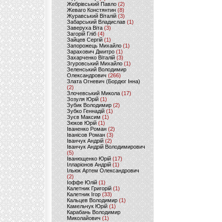
Жебрівський Павло
(2)
Жеваго Констянтин
(8)
Журавський Віталій
(3)
Забарський Владислав
(1)
Заверуха Віта
(3)
Загорій Гліб
(4)
Зайцев Сергій
(1)
Запорожець Михайло
(1)
Зарахович Дмитро
(1)
Захарченко Віталій
(3)
Згуровський Михайло
(1)
Зеленський Володимир
Олександрович
(266)
Злата Огневич (Бордюг Інна)
(2)
Злочевський Микола
(17)
Зозуля Юрій
(1)
Зубик Володимир
(2)
Зубко Геннадій
(1)
Зуєв Максим
(1)
Зюков Юрій
(1)
Іваненко Роман
(2)
Іванісов Роман
(3)
Іванчук Андрій
(2)
Іванчук Андрій Володимирович
(5)
Іванющенко Юрій
(17)
Ілларіонов Андрій
(1)
Ільюк Артем Олександрович
(2)
Іоффе Юлій
(1)
Калетник Григорій
(1)
Калетник Ігор
(33)
Кальцев Володимир
(1)
Камельчук Юрій
(1)
Карабань Володимир
Миколайович
(1)