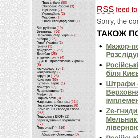
Приватбанк
(50)
Сбербанк России
(3)
RSS
feed fo
Укрінбанк
(7)
Укрсоцбанк
(2)
Фідобанк
(1)
Sorry, the co
Юніон стандард банк
(1)
Без рубрики
(19)
ТАКОЖ ПО
Безпредєл
(56)
Верховна Рада України
(3)
вибори
(128)
Герої України
(1)
Мажор-по
гривня
(3)
Дайджест
(1 233)
Розсліду
Дерибан
(25)
епідемія грипу
(4)
ЄДАПС: приватизація України
Російськ
(5)
казнокрадство
(1)
біля Киє
контрабанда
(2)
корупція
(123)
Кримінал
(55)
Штрафи «
Кутовий Тарас
(1)
Лохотрон
(5)
Верховна
Луценківщина
(1)
Мафія
(32)
Наркомафія
(3)
імплемен
Національна безпека
(211)
Незаконне будівництво
(6)
Ze-гниди
Обмеження свободи слова
(283)
Педофіли з БЮТу
(2)
Мельник
переслідування журналістів
(17)
ліверно
Персоналії
(4 316)
Абдуллін Олександр
(3)