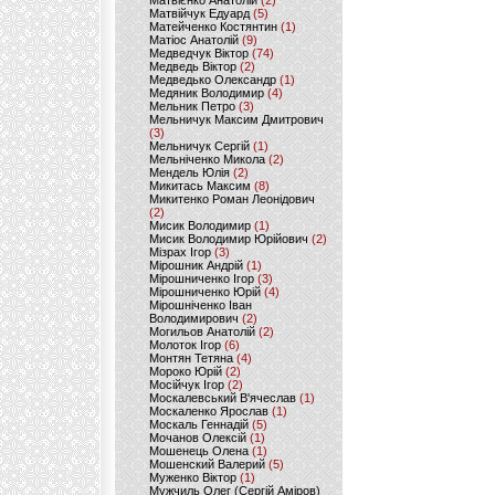
Матвієнко Анатолій
(2)
Матвійчук Едуард
(5)
Матейченко Костянтин
(1)
Матіос Анатолій
(9)
Медведчук Віктор
(74)
Медведь Віктор
(2)
Медведько Олександр
(1)
Медяник Володимир
(4)
Мельник Петро
(3)
Мельничук Максим Дмитрович
(3)
Мельничук Сергій
(1)
Мельніченко Микола
(2)
Мендель Юлія
(2)
Микитась Максим
(8)
Микитенко Роман Леонідович
(2)
Мисик Володимир
(1)
Мисик Володимир Юрійович
(2)
Мізрах Ігор
(3)
Мірошник Андрій
(1)
Мірошниченко Ігор
(3)
Мірошниченко Юрій
(4)
Мірошніченко Іван
Володимирович
(2)
Могильов Анатолій
(2)
Молоток Ігор
(6)
Монтян Тетяна
(4)
Мороко Юрій
(2)
Мосійчук Ігор
(2)
Москалевський В'ячеслав
(1)
Москаленко Ярослав
(1)
Москаль Геннадій
(5)
Мочанов Олексій
(1)
Мошенець Олена
(1)
Мошенский Валерий
(5)
Муженко Віктор
(1)
Мужчиль Олег (Сергій Аміров)