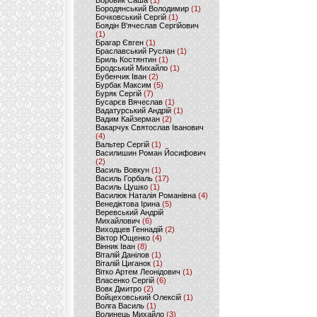
Боровик Саша
(1)
Бородянський Володимир
(1)
Бочковський Сергій
(1)
Боядін В'ячеслав Сергійович
(1)
Брагар Євген
(1)
Браславський Руслан
(1)
Бриль Костянтин
(1)
Бродський Михайло
(1)
Бубенчик Іван
(2)
Бурбак Максим
(5)
Буряк Сергій
(7)
Бусарєв Вячеслав
(1)
Вадатурський Андрій
(1)
Вадим Кайзерман
(2)
Вакарчук Святослав Іванович
(4)
Вальтер Сергій
(1)
Василишин Роман Йосифович
(2)
Василь Вовкун
(1)
Василь Горбаль
(17)
Василь Цушко
(1)
Василюк Наталія Романівна
(4)
Венедіктова Ірина
(5)
Веревський Андрій
Михайлович
(6)
Виходцев Геннадій
(2)
Віктор Ющенко
(4)
Вінник Іван
(8)
Віталій Данілов
(1)
Віталій Циганок
(1)
Вітко Артем Леонідович
(1)
Власенко Сергій
(6)
Вовк Дмитро
(2)
Войцеховський Олексій
(1)
Волга Василь
(1)
Волинець Михайло
(3)