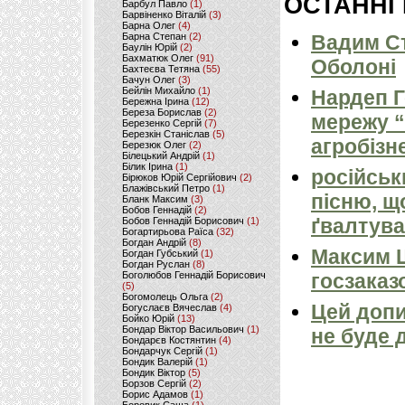
ОСТАННІ
Барбул Павло
(1)
Барвіненко Віталій
(3)
Барна Олег
(4)
Барна Степан
(2)
Вадим Ст
Баулін Юрій
(2)
Бахматюк Олег
(91)
Оболоні
Бахтеєва Тетяна
(55)
Бачун Олег
(3)
Бейлін Михайло
(1)
Нардеп 
Бережна Ірина
(12)
Береза Борислав
(2)
мережу “
Березенко Сергій
(7)
Березкін Станіслав
(5)
агробізн
Березюк Олег
(2)
Білецький Андрій
(1)
Білик Ірина
(1)
російськ
Бірюков Юрій Сергійович
(2)
Блажівський Петро
(1)
пісню, щ
Бланк Максим
(3)
Бобов Геннадій
(2)
ґвалтува
Бобов Геннадій Борисович
(1)
Богартирьова Раїса
(32)
Богдан Андрій
(8)
Максим 
Богдан Губський
(1)
Богдан Руслан
(8)
Боголюбов Геннадій Борисович
госзаказ
(5)
Богомолець Ольга
(2)
Цей допи
Богуслаєв Вячеслав
(4)
Бойко Юрій
(13)
Бондар Віктор Васильович
(1)
не буде 
Бондарєв Костянтин
(4)
Бондарчук Сергій
(1)
Бондик Валерій
(1)
Бондик Віктор
(5)
Борзов Сергiй
(2)
Борис Адамов
(1)