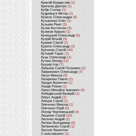
Криклій Владислав
(1)
Крючков Дмитро
(1)
Кубів Степан
(1)
Кудрявцєв Віктор
(1)
Кужель Олександра
(9)
Кузьменко Олег
(1)
Кузьмін Рінат
(3)
Кулик Костянтин
(5)
Куликов Кирило
(1)
Куницький Олександр
(5)
Купрій Віталій
(3)
Курикін Сергій
(1)
Курило Олександр
(1)
Курченко Сергій
(44)
Кутовий Тарас
(1)
Куць Олександр
(1)
Кучма Леонід
(12)
Кушнір Ігор
(7)
Лабазюк Сергій Петрович
(2)
Лавринович Олександр
(7)
Лагун Микола
(9)
Лазаренко Павло
(1)
Ландик Валентин
(1)
Ландік Роман
(1)
Ланьо Михайло Іванович
(4)
Лебедівський Валерій
(1)
Левус Андрій
(2)
Левцов Сергій
(1)
Левченко Микола
(1)
Левченко Юрій
(6)
Леонід Черновецький
(4)
Лещенко Сергій
(10)
Лисенко Андрій
(2)
Литвин Володимир
(6)
Литвиненко Сергій
(1)
Лихоліт Валентин
Станіславович
(1)