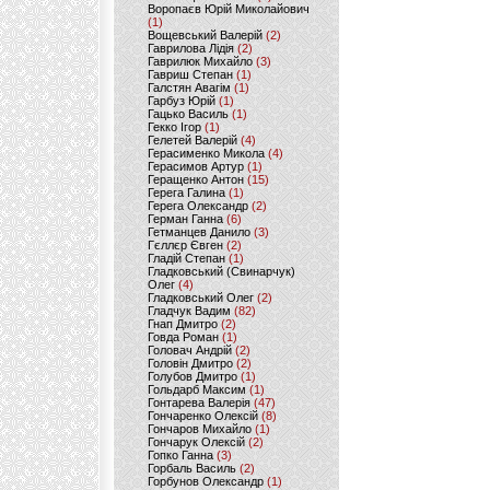
Воропаєв Юрій Миколайович
(1)
Вощевський Валерій
(2)
Гаврилова Лідія
(2)
Гаврилюк Михайло
(3)
Гавриш Степан
(1)
Галстян Авагім
(1)
Гарбуз Юрій
(1)
Гацько Василь
(1)
Гекко Ігор
(1)
Гелетей Валерій
(4)
Герасименко Микола
(4)
Герасимов Артур
(1)
Геращенко Антон
(15)
Герега Галина
(1)
Герега Олександр
(2)
Герман Ганна
(6)
Гетманцев Данило
(3)
Гєллєр Євген
(2)
Гладій Степан
(1)
Гладковський (Свинарчук)
Олег
(4)
Гладковський Олег
(2)
Гладчук Вадим
(82)
Гнап Дмитро
(2)
Говда Роман
(1)
Головач Андрій
(2)
Головін Дмитро
(2)
Голубов Дмитро
(1)
Гольдарб Максим
(1)
Гонтарева Валерія
(47)
Гончаренко Олексій
(8)
Гончаров Михайло
(1)
Гончарук Олексій
(2)
Гопко Ганна
(3)
Горбаль Василь
(2)
Горбунов Олександр
(1)