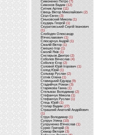
Симоненко Петро
(7)
Симонов Вадим
(12)
Ситник Артем
(11)
Сівець Віктор Миколайович
(2)
Сігал Євген
(3)
Сіньковский Микола
(1)
Скударь Георгій
(1)
Скуратовський Сергій Іванович
(1)
Слободян Олександр
В'ячеславович
(1)
Слюсарчук Андрій
(1)
Смалій Віктор
(1)
Смешко Ігор
(1)
Смолій Яків
(1)
Снєгирьов Дмитро
(2)
Соболев Вячеслав
(4)
Соболєв Єгор
(2)
Соловей Юрій Ігорович
(1)
Солод Юрій
(1)
Сольвар Руслан
(2)
Сотнік Олена
(1)
Ставицький Едуард
(9)
Стаднійчук Роман
(3)
Старикова Ганна
(1)
Стельмах Володимир
(2)
Стефанчук Микола
(1)
Стефанчук Руслан
(1)
Стець Юрій
(1)
Столар Вадим
(27)
Страшний Анатолій Андрійович
(1)
Струк Володимир
(1)
Супрун Уляна
(10)
Супруненко В'ячеслав
(1)
Суркіс Григорій
(3)
Сюмар Вікторія
(3)