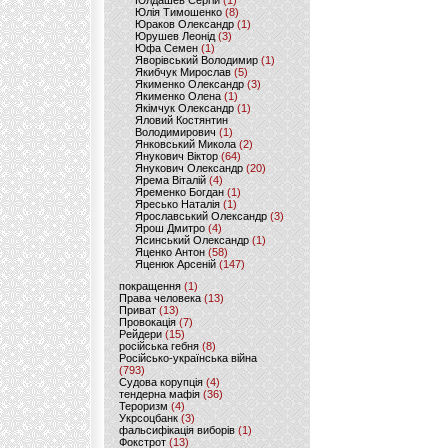
Юлдашев Сергій
(1)
Юлія Тимошенко
(8)
Юраков Олександр
(1)
Юрушев Леонід
(3)
Юфа Семен
(1)
Яворівський Володимир
(1)
Якибчук Мирослав
(5)
Якименко Олександр
(3)
Якименко Олена
(1)
Якімчук Олександр
(1)
Яловий Костянтин
Володимирович
(1)
Янковський Микола
(2)
Янукович Віктор
(64)
Янукович Олександр
(20)
Ярема Віталій
(4)
Яременко Богдан
(1)
Яресько Наталія
(1)
Ярославський Олександр
(3)
Ярош Дмитро
(4)
Ясинський Олександр
(1)
Яценко Антон
(58)
Яценюк Арсеній
(147)
покращення
(1)
Права человека
(13)
Приват
(13)
Провокація
(7)
Рейдери
(15)
російська гебня
(8)
Російсько-українська війна
(793)
Судова корупція
(4)
тендерна мафія
(36)
Тероризм
(4)
Укрсоцбанк
(3)
фальсифікація виборів
(1)
Фокстрот
(13)