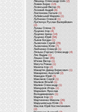
Лівшиць Олександр Ілліч
(2)
Ложкін Борис
(13)
Лозінський Віктор
(9)
Лозовий Андрій
(6)
Локтіонова Наталя
(1)
Лубківський Маркіян
(1)
Лубченко Олексій
(1)
Лук'янчук Руслан Валерійович
(2)
Лукаш Олена
(3)
Луценко Ігор
(4)
Луценко Ірина
(14)
Луценко Юрій
(94)
Львов Богдан
(1)
Льовочкін Сергій
(29)
Льовочкіна Юлія
(7)
Любченко Олексій
(1)
Лялька (Горган) Олександр
(4)
Лях Вадим
(1)
Ляшко Олег
(85)
М'ялик Віктор
(1)
Магута Роман
(1)
Мазепа Ігор
(2)
Макар'ян Давид Борисович
(1)
Макаренко Анатолій
(2)
Македон Юрій
(3)
Максімов Сергій
(1)
Маліков Віталій
(1)
Малінін Олександр
(1)
Манцуров Игорь
(1)
Маркевич Ярослав
Володимирович
(1)
Марков Ігор
(2)
Мартиненко Микола
(26)
Марушевська Юлія
(3)
Маслов Юрій Костянтинович
(2)