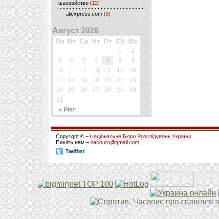
шахрайство
(12)
aliexpress.com
(3)
Август 2026
Пн
Вт
Ср
Чт
Пт
Сб
Вс
1
2
3
4
5
6
7
8
9
10
11
12
13
14
15
16
17
18
19
20
21
22
23
24
25
26
27
28
29
30
31
« Июл
Copyright © –
Національне Бюро Розслідувань України
Пишіть нам –
nacburo@gmail.com
.