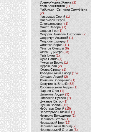
Усенко-Чорна Жанна
(2)
Усов Констянтин
(1)
Фабрикант Світлана Самуілівна
(2)
Фаєрмарк Сергій
(1)
Фаєрмарк Сергій
Олександрович
(1)
Файст Валерій
(1)
Федєєв Ігор
(1)
Федорук Анатолій Петрович
(2)
Федорчук Анатолій
(1)
Федосов Едуард
(1)
Филатов Борис
(11)
Філатов Олексій
(6)
Фірташ Дмитро
(28)
Фріз Ірина
(1)
Фукс Павло
(7)
Фуксман Борис
(1)
Фурсін Іван
(2)
Хмара Степан
(1)
Холодницький Назар
(15)
Холодов Андрій
(2)
Хоменко Володимир
(1)
Хомутиннік Віталій
(52)
Хорошевський Андрій
(1)
Царьов Олег
(1)
Циганков Андрій
(3)
Циплаков Руслан
(7)
Цуканов Віктор
(1)
Цушко Василь
(16)
Чеботарь Сергій
(15)
Чеботарьов Олексій
(1)
Чемерис Володимир
(1)
Чепинога Віталій
(1)
Черкаський Ігор
(12)
Черновецький Леонід
(2)
Черновецький Степан
(3)