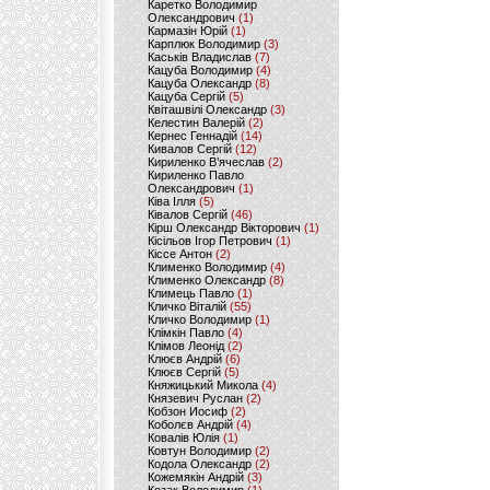
Каретко Володимир
Олександрович
(1)
Кармазін Юрій
(1)
Карплюк Володимир
(3)
Каськів Владислав
(7)
Кацуба Володимир
(4)
Кацуба Олександр
(8)
Кацуба Сергій
(5)
Квіташвілі Олександр
(3)
Келестин Валерій
(2)
Кернес Геннадій
(14)
Кивалов Сергій
(12)
Кириленко В’ячеслав
(2)
Кириленко Павло
Олександрович
(1)
Ківа Ілля
(5)
Ківалов Сергій
(46)
Кірш Олександр Вікторович
(1)
Кісільов Ігор Петрович
(1)
Кіссе Антон
(2)
Клименко Володимир
(4)
Клименко Олександр
(8)
Климець Павло
(1)
Кличко Віталій
(55)
Кличко Володимир
(1)
Клімкін Павло
(4)
Клімов Леонід
(2)
Клюєв Андрій
(6)
Клюєв Сергій
(5)
Княжицький Микола
(4)
Князевич Руслан
(2)
Кобзон Иосиф
(2)
Коболєв Андрій
(4)
Ковалів Юлія
(1)
Ковтун Володимир
(2)
Кодола Олександр
(2)
Кожемякін Андрій
(3)