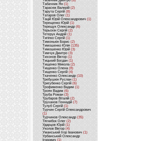
Табачник Дмитро
(6)
Табачник Ян
(1)
Тарасюк Валерій
(2)
Тарута Сергій
(8)
Татаров Олег
(1)
Тацій Юрій Олександрович
(1)
Терещенко Юрій
(1)
Терещук Олександр
(6)
Терьохін Сергій
(2)
Тетерук Андрій
(1)
Тигіпко Сергій
(1)
Тимонькін Борис
(2)
Тимошенко Юлія
(135)
Тимошенко Юрій
(3)
Тимчук Дмитро
(3)
Тихонов Віктор
(1)
Тицький Богдан
(1)
Тищенко Микола
(2)
Тищенко Олена
(8)
Тищенко Сергій
(4)
Ткаченко Олександр
(10)
Требушкін Руслан
(1)
Тригубенко Сергій
(6)
Трофименко Вадим
(1)
Троян Вадим
(6)
Труба Роман
(3)
Трубаров Віталій
(2)
Труханов Геннадій
(7)
Тулуб Сергій
(1)
Турчин Сергій Олександрович
(1)
Турчинов Олександр
(35)
Тягнибок Олег
(2)
Ударцов Юрій
(1)
Уколов Віктор
(4)
Уманський Ігор Іванович
(1)
Урбанський Олександр
Ігорович
(1)