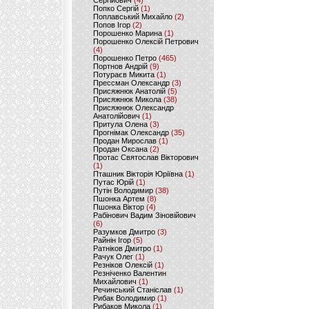
Сергійович
(4)
Попко Сергій
(1)
Поплавський Михайло
(2)
Попов Ігор
(2)
Порошенко Марина
(1)
Порошенко Олексій Петрович
(4)
Порошенко Петро
(465)
Портнов Андрій
(9)
Потураєв Микита
(1)
Прессман Олександр
(3)
Присяжнюк Анатолій
(5)
Присяжнюк Микола
(38)
Присяжнюк Олександр
Анатолійович
(1)
Притула Олена
(3)
Прогнімак Олександр
(35)
Продан Мирослав
(1)
Продан Оксана
(2)
Протас Святослав Вікторович
(1)
Пташник Вікторія Юріївна
(1)
Путас Юрій
(1)
Путін Володимир
(38)
Пшонка Артем
(8)
Пшонка Віктор
(4)
Рабінович Вадим Зіновійович
(6)
Разумков Дмитро
(3)
Райнін Ігор
(5)
Ратніков Дмитро
(1)
Рачук Олег
(1)
Резніков Олексій
(1)
Резніченко Валентин
Михайлович
(1)
Речинський Станіслав
(1)
Рибак Володимир
(1)
Рибаков Микола
(1)