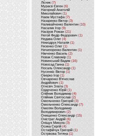
Лісник
(7)
Мураєв Євген
(6)
Нагорний Анатолій
Миколайович
(1)
Наем Мустафа
(7)
Назаренко Віктор
(3)
Наливайченко Валентин
(10)
Насалик Ігор
(9)
Насіров Роман
(21)
Негой Федір Федорович
(1)
Недава Олег
(4)
Немодрук Наталія
(1)
Низенко Олег
(1)
Ничипоренко Валентин
(1)
Німченко Василь
(2)
Новак Славомір
(1)
Новинський Вадим
(16)
Новосад Ганна
(1)
Носаль Олександр
(1)
Нусенкіс Віктор
(1)
Оверко Ігор
(1)
Овчаренко В'ячеслав
Андрійович
(1)
Огнєвіч Злата
(3)
Одарченко Юрій
(1)
Олійник Володимир
(4)
Олійник Святослав
(2)
Омельченко Григорій
(3)
Омельченко Олександр
(7)
Омелян Володимир
Володимирович
(2)
Онищенко Олександр
(15)
Оністрат Андрій
(6)
Оніщук Микола
(3)
Осика Сергій
(4)
Остафійчук Григорій
(1)
Острікова Тетяна
(1)