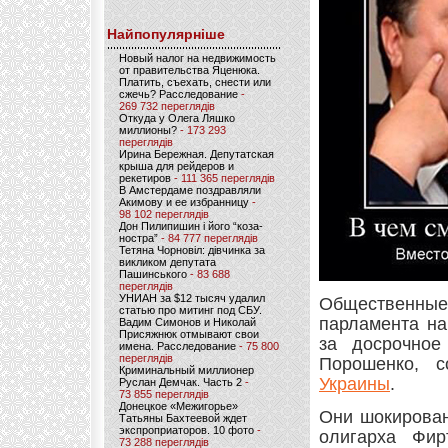
Найпопулярніше
Новый налог на недвижимость
от правительства Яценюка.
Платить, съехать, снести или
сжечь? Расследование
-
269 732 переглядів
Откуда у Олега Ляшко
миллионы?
- 173 293
переглядів
Ирина Бережная. Депутатская
крыша для рейдеров и
рекетиров
- 111 365 переглядів
В Амстердаме поздравляли
Акимову и ее избранницу
-
98 102 переглядів
Дон Пилипишин і його “коза-
ностра”
- 84 777 переглядів
Тетяна Чорновіл: дівчинка за
викликом депутата
Пашинського
- 83 688
переглядів
УНИАН за $12 тысяч удалил
Общественные
статью про митинг под СБУ.
парламента на
Вадим Симонов и Николай
Присяжнюк отмывают свои
за досрочное
имена. Расследование
- 75 800
переглядів
Порошенко, 
Криминальный миллионер
Украины
.
Руслан Демчак. Часть 2
-
73 855 переглядів
Донецкое «Межигорье»
Они шокирован
Татьяны Бахтеевой ждет
экспроприаторов. 10 фото
-
олигарха Фи
73 288 переглядів