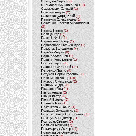
Осьмухін Сергій
(2)
Охендовський Михайло
(14)
Оцерклевич Олексій
(1)
Павелко Андрій
(2)
Павленко (Хорт) Юрій
(1)
Павленко Олександра
(1)
Павленко Олексій Михайлович
(3)
Павліш Павло
(1)
Палиця Ігор
(3)
Палютін Філіп
(1)
Парамонов Віктор
(1)
Парамонова Олександра
(1)
Парасюк Володимир
(4)
Парубій Андрій
(9)
Парцхаладзе Лев
(1)
Паршин Константин
(1)
Пастух Тарас
(1)
Пашинський Сергій
(71)
Петренко Павло
(4)
Петухов Сергій Ігорович
(1)
Пилипишин Віктор
(25)
Писарук Олександр
(2)
Пишний Андрій
(6)
Пімахова Діна
(1)
Пінчук Андрій
(2)
Пінчук Віктор
(6)
Пісний Василь
(2)
Плачков Іван
(1)
Плотнікова Оксана
(1)
Полищук Володимир
(2)
Поліщук Віктор Степанович
(1)
Поліщук Володимир
(1)
Полторак Степан
(3)
Поляков Максим
(7)
Понамарчук Дмитро
(1)
Пономарьов Олександр