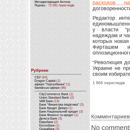
расходов н
Мегадекларация Антона
Яценко
- 72 091 переглядів
договоренност
Редактор инте
единомышленн
у власти “р
надеждам и ча
которых новая
Фирташем и
оппозиционног
“Революция до
Украине не пр
Рубрики
своим избирате
CБУ
(64)
Dragon Capital
(1)
1 866 переглядів
афери "Укргазбанка"
(1)
банківські афери
(96)
CityCommerce Bank
(1)
Union Standard Bank
(2)
VAB Банк
(13)
Банк "Фінансова ініціатива"
(3)
Банк Кредит Дніпро
(1)
Банк Національний кредит
(3)
Банк Фінанси та кредит
(1)
Комментариев
Дельта Банк
(3)
Евробанк
(2)
Експобанк
(1)
No comments
Ощадбанк
(5)