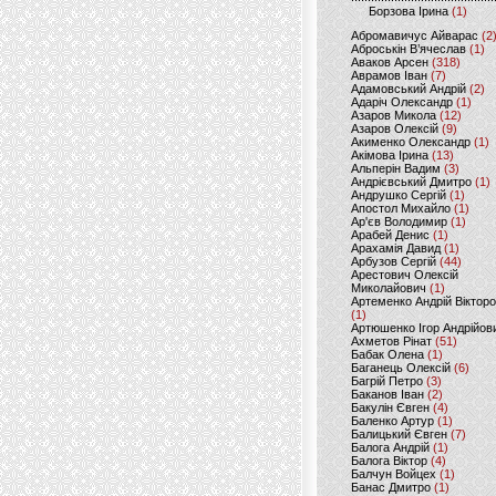
Борзова Ірина
(1)
Абромавичус Айварас
(2
Аброськін В’ячеслав
(1)
Аваков Арсен
(318)
Аврамов Іван
(7)
Адамовський Андрій
(2)
Адаріч Олександр
(1)
Азаров Микола
(12)
Азаров Олексій
(9)
Акименко Олександр
(1)
Акімова Ірина
(13)
Альперін Вадим
(3)
Андрієвський Дмитро
(1)
Андрушко Сергій
(1)
Апостол Михайло
(1)
Ар'єв Володимир
(1)
Арабей Денис
(1)
Арахамія Давид
(1)
Арбузов Сергій
(44)
Арестович Олексій
Миколайович
(1)
Артеменко Андрій Віктор
(1)
Артюшенко Ігор Андрійов
Ахметов Рінат
(51)
Бабак Олена
(1)
Баганець Олексій
(6)
Багрій Петро
(3)
Баканов Іван
(2)
Бакулін Євген
(4)
Баленко Артур
(1)
Балицький Євген
(7)
Балога Андрій
(1)
Балога Віктор
(4)
Балчун Войцех
(1)
Банас Дмитро
(1)