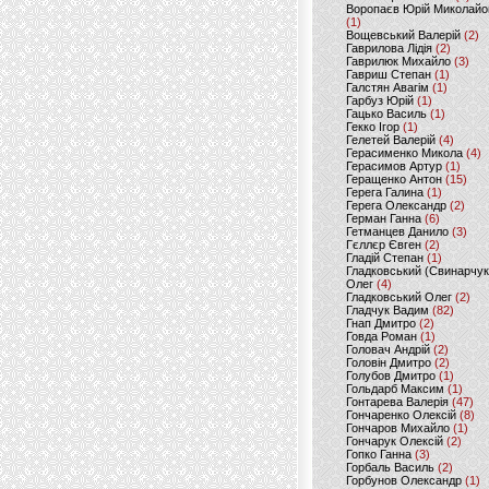
Воропаєв Юрій Миколайо
(1)
Вощевський Валерій
(2)
Гаврилова Лідія
(2)
Гаврилюк Михайло
(3)
Гавриш Степан
(1)
Галстян Авагім
(1)
Гарбуз Юрій
(1)
Гацько Василь
(1)
Гекко Ігор
(1)
Гелетей Валерій
(4)
Герасименко Микола
(4)
Герасимов Артур
(1)
Геращенко Антон
(15)
Герега Галина
(1)
Герега Олександр
(2)
Герман Ганна
(6)
Гетманцев Данило
(3)
Гєллєр Євген
(2)
Гладій Степан
(1)
Гладковський (Свинарчук
Олег
(4)
Гладковський Олег
(2)
Гладчук Вадим
(82)
Гнап Дмитро
(2)
Говда Роман
(1)
Головач Андрій
(2)
Головін Дмитро
(2)
Голубов Дмитро
(1)
Гольдарб Максим
(1)
Гонтарева Валерія
(47)
Гончаренко Олексій
(8)
Гончаров Михайло
(1)
Гончарук Олексій
(2)
Гопко Ганна
(3)
Горбаль Василь
(2)
Горбунов Олександр
(1)