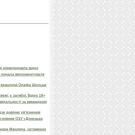
NN оприлюднила відео
и почала імплементувати
яв канцлера Олафа Шольца
ежі, є загиблі. Відео 18+
овідальності за викраденні
дзе довічне ув'язнення
засновник ОЗУ «Донецька
андра Мандича, затримано