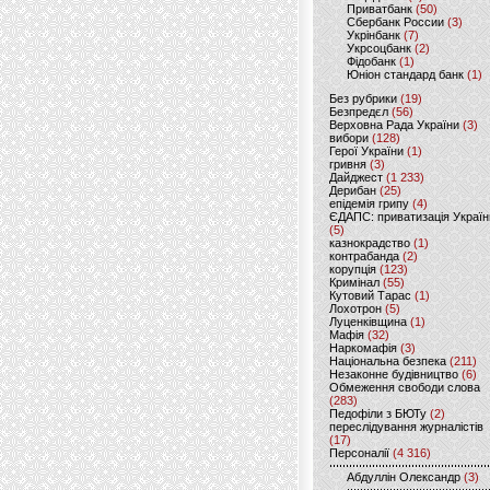
Приватбанк
(50)
Сбербанк России
(3)
Укрінбанк
(7)
Укрсоцбанк
(2)
Фідобанк
(1)
Юніон стандард банк
(1)
Без рубрики
(19)
Безпредєл
(56)
Верховна Рада України
(3)
вибори
(128)
Герої України
(1)
гривня
(3)
Дайджест
(1 233)
Дерибан
(25)
епідемія грипу
(4)
ЄДАПС: приватизація Україн
(5)
казнокрадство
(1)
контрабанда
(2)
корупція
(123)
Кримінал
(55)
Кутовий Тарас
(1)
Лохотрон
(5)
Луценківщина
(1)
Мафія
(32)
Наркомафія
(3)
Національна безпека
(211)
Незаконне будівництво
(6)
Обмеження свободи слова
(283)
Педофіли з БЮТу
(2)
переслідування журналістів
(17)
Персоналії
(4 316)
Абдуллін Олександр
(3)