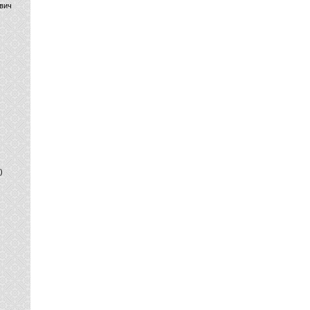
вич
)