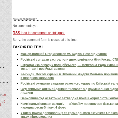
Комментариев нет
No comments yet.
RSS
feed for comments on this post.
Sorry, the comment form is closed at this time.
ТАКОЖ ПО ТЕМІ
Мажор-поліцай Єгор Звонков VS бидло. Розслідування
Російські солдати застрелили двох цивільних біля Києва: C
Штрафи «за образу» поліцейського, — Верховна Рада Україн
тоталітарні російські закони
Ze-гниди. Посол України в Німеччині Андрій Мельник порівн
з ліверною ковбасою
Російські окупанти завдали ракетного удару по Київській телев
Суд звільнив антимайданівця ''Топаза'' від кримінальної відп
людини
а"
(3)
Верховний суд остаточно затвердив вбивці журналіста Гонга
т
(3)
Кримінальні справи закриті, — в Україну повернувся батько-
)
народна республіка». 4 фото
У Києві вбили добровольця та громадського активіста Олекс
трьох підозрюваних