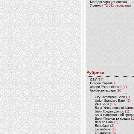
Мегадекларация Антона
Яценко
- 72 091 переглядів
Рубрики
CБУ
(64)
Dragon Capital
(1)
афери "Укргазбанка"
(1)
банківські афери
(96)
CityCommerce Bank
(1)
Union Standard Bank
(2)
VAB Банк
(13)
Банк "Фінансова ініціатив
Банк Кредит Дніпро
(1)
Банк Національний креди
Банк Фінанси та кредит
(1
Дельта Банк
(3)
Евробанк
(2)
Експобанк
(1)
Ощадбанк
(5)