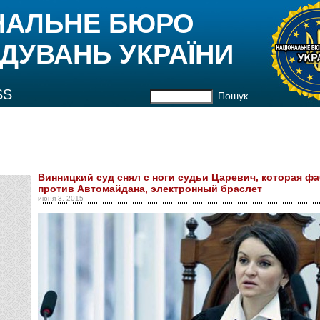
НАЛЬНЕ БЮРО
ДУВАНЬ УКРАЇНИ
SS
Пошук
Винницкий суд снял с ноги судьи Царевич, которая ф
против Автомайдана, электронный браслет
июня 3, 2015