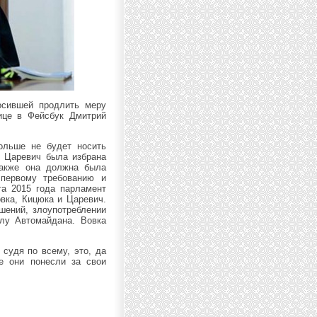
осившей продлить меру
ице в Фейсбук Дмитрий
ольше не будет носить
я Царевич была избрана
Также она должна была
 первому требованию и
та 2015 года парламент
овка, Кицюка и Царевич.
шений, злоупотреблении
елу Автомайдана. Вовка
 судя по всему, это, да
ое они понесли за свои