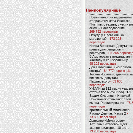
Найпопулярніше
Новый налог на недвижимос
от правительства Яценюка.
Платить, съехать, снести ил
сжечь? Расследование
-
269 732 переглядів
Откуда у Олега Ляшко
миллионы?
- 173 293
переглядів
Ирина Бережная. Депутатск
крыша для рейдеров и
рекетиров
- 111 365 перегляд
В Амстердаме поздравляли
Акимову и ее избранницу
-
98 102 переглядів
Дон Пилипишин і його “коза-
ностра”
- 84 777 переглядів
Тетяна Чорновіл: дівчинка за
викликом депутата
Пашинського
- 83 688
переглядів
УНИАН за $12 тысяч удалил
статью про митинг под СБУ.
Вадим Симонов и Николай
Присяжнюк отмывают свои
имена. Расследование
- 75 
переглядів
Криминальный миллионер
Руслан Демчак. Часть 2
-
73 855 переглядів
Донецкое «Межигорье»
Татьяны Бахтеевой ждет
экспроприаторов. 10 фото
-
73 288 переглядів