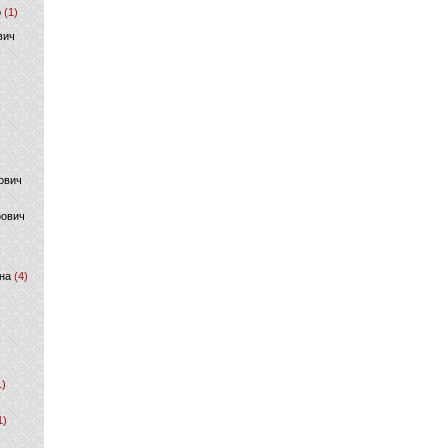
р
(1)
вич
ович
фович
на
(4)
1)
1)