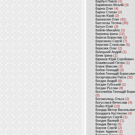
Барбул Павло
(1)
Барвіненко Віталій
(3)
Барна Олег
(4)
Барна Степан
(2)
Баулін Юрій
(2)
Бахматюк Олег
(91)
Бахтеєва Тетяна
(55)
Бачун Олег
(3)
Бейлін Михайло
(1)
Бережна Ірина
(12)
Береза Борислав
(2)
Березенко Сергій
(7)
Березкін Станіслав
(5)
Березюк Олег
(2)
Білецький Андрій
(1)
Білик Ірина
(1)
Бірюков Юрій Сергійович
Блажівський Петро
(1)
Бланк Максим
(3)
Бобов Геннадій
(2)
Бобов Геннадій Борисови
Богартирьова Раїса
(32)
Богдан Андрій
(8)
Богдан Губський
(1)
Богдан Руслан
(8)
Боголюбов Геннадій Бори
(5)
Богомолець Ольга
(2)
Богуслаєв Вячеслав
(4)
Бойко Юрій
(13)
Бондар Віктор Васильови
Бондарєв Костянтин
(4)
Бондарчук Сергій
(1)
Бондик Валерій
(1)
Бондик Віктор
(5)
Борзов Сергiй
(2)
Борис Адамов
(1)