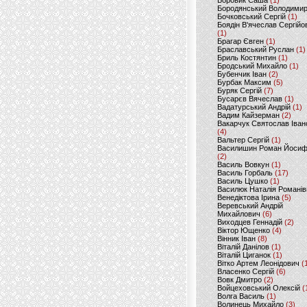
Боровик Саша
(1)
Бородянський Володими
Бочковський Сергій
(1)
Боядін В'ячеслав Сергійо
(1)
Брагар Євген
(1)
Браславський Руслан
(1)
Бриль Костянтин
(1)
Бродський Михайло
(1)
Бубенчик Іван
(2)
Бурбак Максим
(5)
Буряк Сергій
(7)
Бусарєв Вячеслав
(1)
Вадатурський Андрій
(1)
Вадим Кайзерман
(2)
Вакарчук Святослав Іван
(4)
Вальтер Сергій
(1)
Василишин Роман Йоси
(2)
Василь Вовкун
(1)
Василь Горбаль
(17)
Василь Цушко
(1)
Василюк Наталія Романів
Венедіктова Ірина
(5)
Веревський Андрій
Михайлович
(6)
Виходцев Геннадій
(2)
Віктор Ющенко
(4)
Вінник Іван
(8)
Віталій Данілов
(1)
Віталій Циганок
(1)
Вітко Артем Леонідович
(
Власенко Сергій
(6)
Вовк Дмитро
(2)
Войцеховський Олексій
(
Волга Василь
(1)
Волинець Михайло
(3)