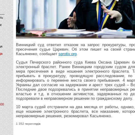
ть
и
Винницкий суд ответил отказом на запрос прокуратуры, пр
ая
пресечения судье Царевич. Об этом пишет на своей стран
Касьяненко, сообщает
sprotiv.org
.
ів
Судья Печерского районного суда Киева Оксана Царевич б
электронный браслет. Ранее Винницким городским судом дл
мера пресечения в виде ношения электронного браслета. 
прибывать в прокуратуру, проводящую расследование, по
информировать о перемене места своего пребывания. 4 мар
Украины дал согласие на задержание и арест трех судей – В
Последние двое подозревались в принятии неправомерных ре
властью и т.д. в отношении активистов, задержанных по д
подозревали в неправомерном решении по гражданскому делу.
800
10 марта судей отстранили на два месяца от работы, однако,
еще ношение электронного браслета, все наказание, котор
неправомерные решения, резюмировал Касьяненко.
1 352 переглядів