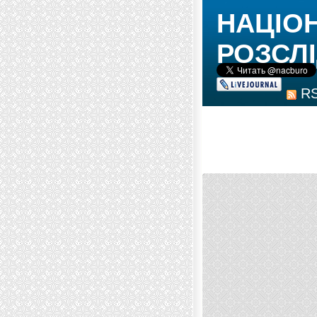
НАЦІО
РОЗСЛІ
R