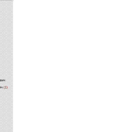
)
ович
ич
(1)