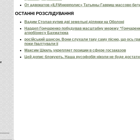
От адвокатов «ILF/Инюрполис» Татьяны Гавриш массово бег
ОСТАННІ РОЗСЛІДУВАННЯ
Вадим Столар купив дві земельні ділянки на Оболоні
Нардеп Гончаренко побудував масштабну мережу “Гончаренко
агробізнесу Бахматюка
російський шансон. Вони слухали таку саму пісню, що ось гр
поки ґвалтували її
Максим Шкиль укрепляет позиции в сфере госзаказов
Цей допис блокують. Наша русофобія ніколи не буде достат
и