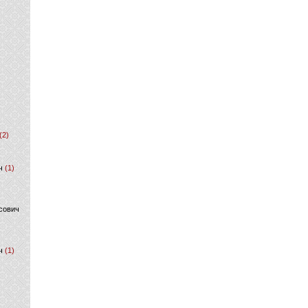
(2)
ч
(1)
сович
ч
(1)