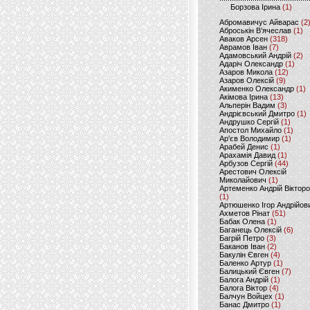
Борзова Ірина
(1)
Абромавичус Айварас
(2
Аброськін В’ячеслав
(1)
Аваков Арсен
(318)
Аврамов Іван
(7)
Адамовський Андрій
(2)
Адаріч Олександр
(1)
Азаров Микола
(12)
Азаров Олексій
(9)
Акименко Олександр
(1)
Акімова Ірина
(13)
Альперін Вадим
(3)
Андрієвський Дмитро
(1)
Андрушко Сергій
(1)
Апостол Михайло
(1)
Ар'єв Володимир
(1)
Арабей Денис
(1)
Арахамія Давид
(1)
Арбузов Сергій
(44)
Арестович Олексій
Миколайович
(1)
Артеменко Андрій Віктор
(1)
Артюшенко Ігор Андрійов
Ахметов Рінат
(51)
Бабак Олена
(1)
Баганець Олексій
(6)
Багрій Петро
(3)
Баканов Іван
(2)
Бакулін Євген
(4)
Баленко Артур
(1)
Балицький Євген
(7)
Балога Андрій
(1)
Балога Віктор
(4)
Балчун Войцех
(1)
Банас Дмитро
(1)