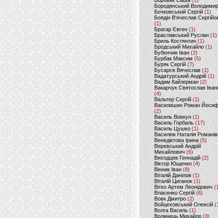
Боровик Саша
(1)
Бородянський Володими
Бочковський Сергій
(1)
Боядін В'ячеслав Сергійо
(1)
Брагар Євген
(1)
Браславський Руслан
(1)
Бриль Костянтин
(1)
Бродський Михайло
(1)
Бубенчик Іван
(2)
Бурбак Максим
(5)
Буряк Сергій
(7)
Бусарєв Вячеслав
(1)
Вадатурський Андрій
(1)
Вадим Кайзерман
(2)
Вакарчук Святослав Іван
(4)
Вальтер Сергій
(1)
Василишин Роман Йоси
(2)
Василь Вовкун
(1)
Василь Горбаль
(17)
Василь Цушко
(1)
Василюк Наталія Романів
Венедіктова Ірина
(5)
Веревський Андрій
Михайлович
(6)
Виходцев Геннадій
(2)
Віктор Ющенко
(4)
Вінник Іван
(8)
Віталій Данілов
(1)
Віталій Циганок
(1)
Вітко Артем Леонідович
(
Власенко Сергій
(6)
Вовк Дмитро
(2)
Войцеховський Олексій
(
Волга Василь
(1)
Волинець Михайло
(3)