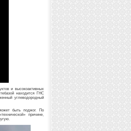
уктов и высокоактивных
фтебазой находится ГНС
иженный углеводородный
может быть поджог. По
технической» причине,
ругую.