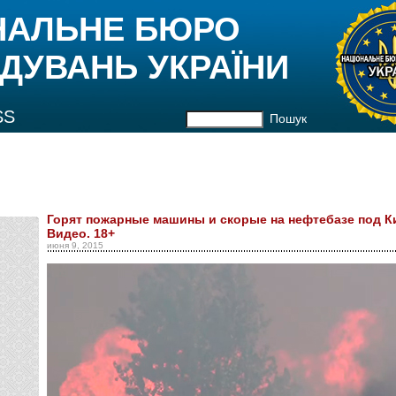
НАЛЬНЕ БЮРО
ДУВАНЬ УКРАЇНИ
SS
Пошук
Горят пожарные машины и скорые на нефтебазе под Ки
Видео. 18+
июня 9, 2015