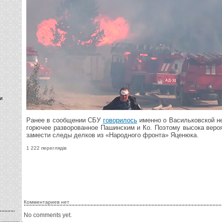
и
Ранее в сообщении СБУ
говорилось
именно о Васильковской не
горючее разворованное Пашинским и Ко. Поэтому высока веро
замести следы делков из «Народного фронта» Яценюка.
1 222 переглядів
Комментариев нет
No comments yet.