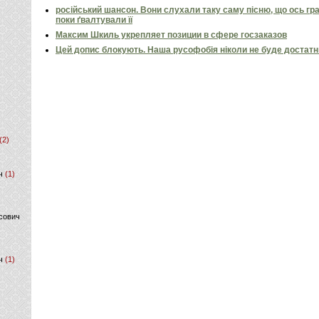
російський шансон. Вони слухали таку саму пісню, що ось гр
поки ґвалтували її
Максим Шкиль укрепляет позиции в сфере госзаказов
Цей допис блокують. Наша русофобія ніколи не буде достат
(2)
ч
(1)
сович
ч
(1)