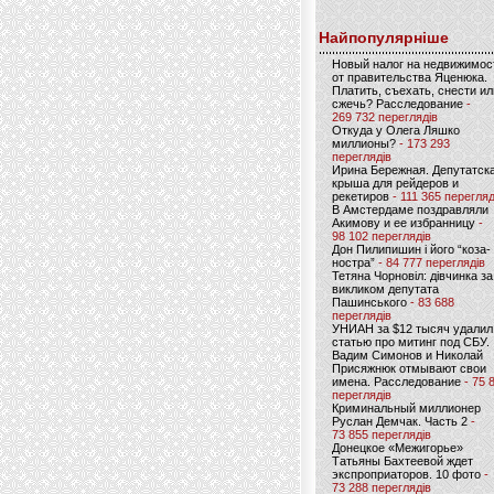
Найпопулярніше
Новый налог на недвижимос
от правительства Яценюка.
Платить, съехать, снести ил
сжечь? Расследование
-
269 732 переглядів
Откуда у Олега Ляшко
миллионы?
- 173 293
переглядів
Ирина Бережная. Депутатск
крыша для рейдеров и
рекетиров
- 111 365 перегляд
В Амстердаме поздравляли
Акимову и ее избранницу
-
98 102 переглядів
Дон Пилипишин і його “коза-
ностра”
- 84 777 переглядів
Тетяна Чорновіл: дівчинка за
викликом депутата
Пашинського
- 83 688
переглядів
УНИАН за $12 тысяч удалил
статью про митинг под СБУ.
Вадим Симонов и Николай
Присяжнюк отмывают свои
имена. Расследование
- 75 
переглядів
Криминальный миллионер
Руслан Демчак. Часть 2
-
73 855 переглядів
Донецкое «Межигорье»
Татьяны Бахтеевой ждет
экспроприаторов. 10 фото
-
73 288 переглядів