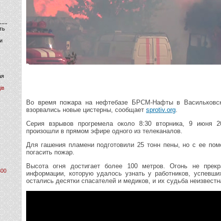
ть
и
ая
ів
Во время пожара на нефтебазе БРСМ-Нафты в Васильковс
взорвались новые цистерны, сообщает
sprotiv.org
.
Серия взрывов прогремела около 8:30 вторника, 9 июня 2
произошли в прямом эфире одного из телеканалов.
Для гашения пламени подготовили 25 тонн пены, но с ее по
погасить пожар.
Высота огня достигает более 100 метров. Огонь не прек
800
информации, которую удалось узнать у работников, успевши
остались десятки спасателей и медиков, и их судьба неизвестн