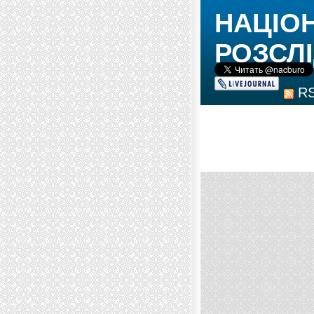
НАЦІО
РОЗСЛІ
R