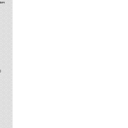
вич
)