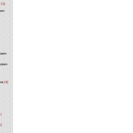
р
(1)
вич
ович
фович
на
(4)
1)
1)