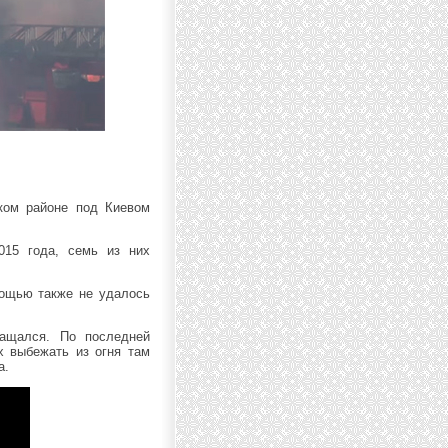
ком районе под Киевом
015 года, семь из них
мощью также не удалось
ращался. По последней
х выбежать из огня там
а.