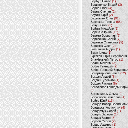
Барбул Павло
(1)
Барвіненко Віталій
(3)
Барна Олег
(4)
Барна Степан
(2)
Баулін Юрій
(2)
Бахматюк Олег
(91)
Бахтеєва Тетяна
(55)
Бачун Олег
(3)
Бейлін Михайло
(1)
Бережна Ірина
(12)
Береза Борислав
(2)
Березенко Сергій
(7)
Березкін Станіслав
(5)
Березюк Олег
(2)
Білецький Андрій
(1)
Білик Ірина
(1)
Бірюков Юрій Сергійович
Блажівський Петро
(1)
Бланк Максим
(3)
Бобов Геннадій
(2)
Бобов Геннадій Борисови
Богартирьова Раїса
(32)
Богдан Андрій
(8)
Богдан Губський
(1)
Богдан Руслан
(8)
Боголюбов Геннадій Бори
(5)
Богомолець Ольга
(2)
Богуслаєв Вячеслав
(4)
Бойко Юрій
(13)
Бондар Віктор Васильови
Бондарєв Костянтин
(4)
Бондарчук Сергій
(1)
Бондик Валерій
(1)
Бондик Віктор
(5)
Борзов Сергiй
(2)
Борис Адамов
(1)