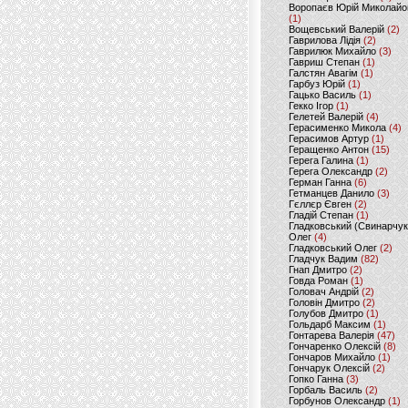
Воропаєв Юрій Миколайо
(1)
Вощевський Валерій
(2)
Гаврилова Лідія
(2)
Гаврилюк Михайло
(3)
Гавриш Степан
(1)
Галстян Авагім
(1)
Гарбуз Юрій
(1)
Гацько Василь
(1)
Гекко Ігор
(1)
Гелетей Валерій
(4)
Герасименко Микола
(4)
Герасимов Артур
(1)
Геращенко Антон
(15)
Герега Галина
(1)
Герега Олександр
(2)
Герман Ганна
(6)
Гетманцев Данило
(3)
Гєллєр Євген
(2)
Гладій Степан
(1)
Гладковський (Свинарчук
Олег
(4)
Гладковський Олег
(2)
Гладчук Вадим
(82)
Гнап Дмитро
(2)
Говда Роман
(1)
Головач Андрій
(2)
Головін Дмитро
(2)
Голубов Дмитро
(1)
Гольдарб Максим
(1)
Гонтарева Валерія
(47)
Гончаренко Олексій
(8)
Гончаров Михайло
(1)
Гончарук Олексій
(2)
Гопко Ганна
(3)
Горбаль Василь
(2)
Горбунов Олександр
(1)