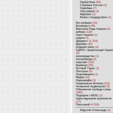
Приватбанк
(50)
Сбербанк России
(3)
Укрінбанк
(7)
Укрсоцбанк
(2)
Фідобанк
(1)
Юніон стандард банк
(1)
Без рубрики
(19)
Безпредєл
(56)
Верховна Рада України
(3)
вибори
(128)
Герої України
(1)
гривня
(3)
Дайджест
(1 233)
Дерибан
(25)
епідемія грипу
(4)
ЄДАПС: приватизація Україн
(5)
казнокрадство
(1)
контрабанда
(2)
корупція
(123)
Кримінал
(55)
Кутовий Тарас
(1)
Лохотрон
(5)
Луценківщина
(1)
Мафія
(32)
Наркомафія
(3)
Національна безпека
(211)
Незаконне будівництво
(6)
Обмеження свободи слова
(283)
Педофіли з БЮТу
(2)
переслідування журналістів
(17)
Персоналії
(4 316)
Абдуллін Олександр
(3)