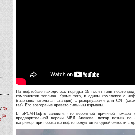
На нефтебазе находилось порядка 15 тысяч тонн нефтепрод
компонентов топлива. Кроме того, в одном комплексе с не
(газонаполнительная станция) с резервуарами для СУГ (сж
газ). Его возгорание чревато сильным взрывом.
а"
(3)
В БРСМ-Нафте заявили, что вероятной причиной пожара 
т
(3)
предварительной версии МВД Авакова, пожар возник по «
)
например, при перекачке нефтепродуктов из одной емкости в д