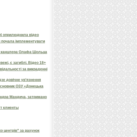
NN оприлюднила відео
и почала імплементувати
яв канцлера Олафа Шольца
ежі, є загиблі. Відео 18+
овідальності за викраденні
дзе довічне ув'язнення
засновник ОЗУ «Донецька
андра Мандича, затримано
ут клиенты
 центрів” за рахунок