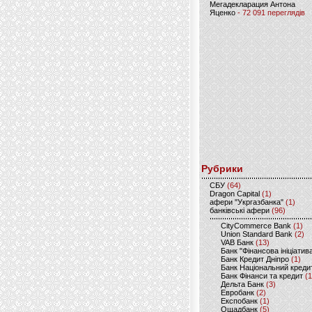
Мегадекларация Антона
Яценко
- 72 091 переглядів
Рубрики
CБУ
(64)
Dragon Capital
(1)
афери "Укргазбанка"
(1)
банківські афери
(96)
CityCommerce Bank
(1)
Union Standard Bank
(2)
VAB Банк
(13)
Банк "Фінансова ініціатив
Банк Кредит Дніпро
(1)
Банк Національний креди
Банк Фінанси та кредит
(1
Дельта Банк
(3)
Евробанк
(2)
Експобанк
(1)
Ощадбанк
(5)