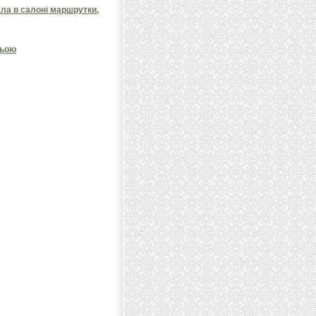
ала в салоні маршрутки,
ньою