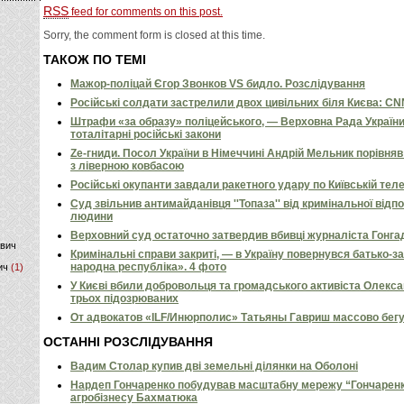
RSS
feed for comments on this post.
)
Sorry, the comment form is closed at this time.
ТАКОЖ ПО ТЕМІ
Мажор-поліцай Єгор Звонков VS бидло. Розслідування
Російські солдати застрелили двох цивільних біля Києва: C
Штрафи «за образу» поліцейського, — Верховна Рада Україн
тоталітарні російські закони
Ze-гниди. Посол України в Німеччині Андрій Мельник порівн
з ліверною ковбасою
Російські окупанти завдали ракетного удару по Київській телев
Суд звільнив антимайданівця ''Топаза'' від кримінальної відп
людини
Верховний суд остаточно затвердив вбивці журналіста Гонга
ович
Кримінальні справи закриті, — в Україну повернувся батько-
народна республіка». 4 фото
ич
(1)
У Києві вбили добровольця та громадського активіста Олекс
трьох підозрюваних
От адвокатов «ILF/Инюрполис» Татьяны Гавриш массово бег
ОСТАННІ РОЗСЛІДУВАННЯ
Вадим Столар купив дві земельні ділянки на Оболоні
Нардеп Гончаренко побудував масштабну мережу “Гончаренко
агробізнесу Бахматюка