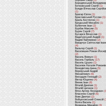
Боровик Саша
(1)
Бородянський Володими
Бочковський Сергій
(1)
Боядін В'ячеслав Сергійо
(1)
Брагар Євген
(1)
Браславський Руслан
(1)
Бриль Костянтин
(1)
Бродський Михайло
(1)
Бубенчик Іван
(2)
Бурбак Максим
(5)
Буряк Сергій
(7)
Бусарєв Вячеслав
(1)
Вадатурський Андрій
(1)
Вадим Кайзерман
(2)
Вакарчук Святослав Іван
(4)
Вальтер Сергій
(1)
Василишин Роман Йоси
(2)
Василь Вовкун
(1)
Василь Горбаль
(17)
Василь Цушко
(1)
Василюк Наталія Романів
Венедіктова Ірина
(5)
Веревський Андрій
Михайлович
(6)
Виходцев Геннадій
(2)
Віктор Ющенко
(4)
Вінник Іван
(8)
Віталій Данілов
(1)
Віталій Циганок
(1)
Вітко Артем Леонідович
(
Власенко Сергій
(6)
Вовк Дмитро
(2)
Войцеховський Олексій
(
Волга Василь
(1)
Волинець Михайло
(3)