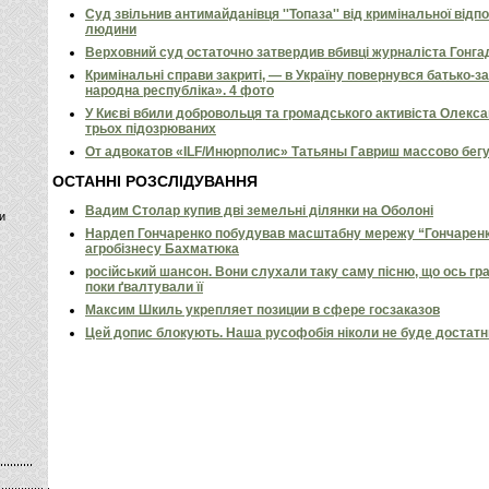
Суд звільнив антимайданівця ''Топаза'' від кримінальної відп
людини
Верховний суд остаточно затвердив вбивці журналіста Гонга
Кримінальні справи закриті, — в Україну повернувся батько-
народна республіка». 4 фото
У Києві вбили добровольця та громадського активіста Олекс
трьох підозрюваних
От адвокатов «ILF/Инюрполис» Татьяны Гавриш массово бег
ОСТАННІ РОЗСЛІДУВАННЯ
Вадим Столар купив дві земельні ділянки на Оболоні
и
Нардеп Гончаренко побудував масштабну мережу “Гончаренко
агробізнесу Бахматюка
російський шансон. Вони слухали таку саму пісню, що ось гр
поки ґвалтували її
Максим Шкиль укрепляет позиции в сфере госзаказов
Цей допис блокують. Наша русофобія ніколи не буде достат