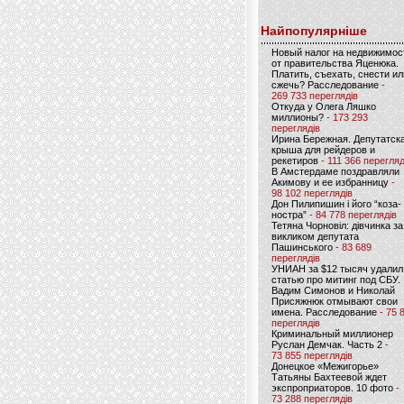
Найпопулярніше
Новый налог на недвижимос
от правительства Яценюка.
Платить, съехать, снести ил
сжечь? Расследование
-
269 733 переглядів
Откуда у Олега Ляшко
миллионы?
- 173 293
переглядів
Ирина Бережная. Депутатск
крыша для рейдеров и
рекетиров
- 111 366 перегляд
В Амстердаме поздравляли
Акимову и ее избранницу
-
98 102 переглядів
Дон Пилипишин і його “коза-
ностра”
- 84 778 переглядів
Тетяна Чорновіл: дівчинка за
викликом депутата
Пашинського
- 83 689
переглядів
УНИАН за $12 тысяч удалил
статью про митинг под СБУ.
Вадим Симонов и Николай
Присяжнюк отмывают свои
имена. Расследование
- 75 
переглядів
Криминальный миллионер
Руслан Демчак. Часть 2
-
73 855 переглядів
Донецкое «Межигорье»
Татьяны Бахтеевой ждет
экспроприаторов. 10 фото
-
73 288 переглядів