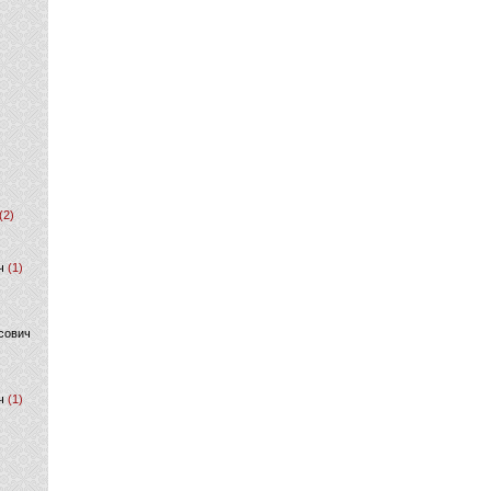
(2)
ч
(1)
сович
ч
(1)