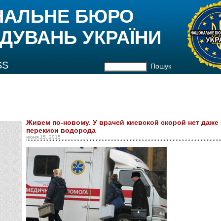
НАЛЬНЕ БЮРО
ДУВАНЬ УКРАЇНИ
SS
Пошук
Живем по-новому. У врачей киевской скорой нет даже
перекиси водорода
июня 15, 2015