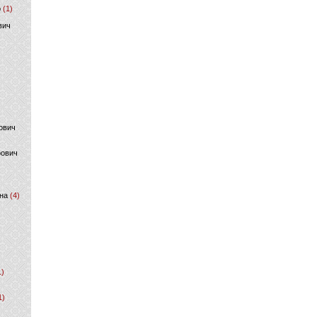
р
(1)
вич
ович
фович
на
(4)
1)
1)