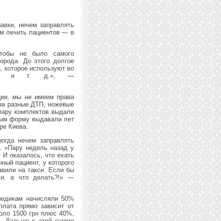
авки, нечем заправлять
ем лечить пациентов — в
чтобы не было самого
орода. До этого долгое
, которое используют во
тани и т. д.», —
ции, мы не имеем права
 на разные ДТП, ножевые
 пару комплектов выдали
ьным форму выдавали лет
ре Киева.
огда нечем заправлять
. «Пару недель назад у
 И оказалось, что ехать
ный пациент, у которого
авили на такси. Если бы
си, а что делать?!» —
медикам начисляли 50%
плата прямо зависит от
коло 1500 грн плюс 40%,
е. Дальше к этой сумме