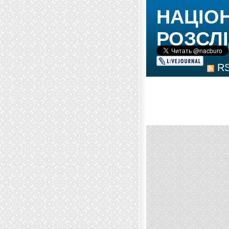
НАЦІО
РОЗСЛІ
R