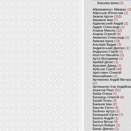
Борзова Ірина
(1)
Абромавичус Айварас
(2
Аброськін В’ячеслав
(1)
Аваков Арсен
(318)
Аврамов Іван
(7)
Адамовський Андрій
(2)
Адаріч Олександр
(1)
Азаров Микола
(12)
Азаров Олексій
(9)
Акименко Олександр
(1)
Акімова Ірина
(13)
Альперін Вадим
(3)
Андрієвський Дмитро
(1)
Андрушко Сергій
(1)
Апостол Михайло
(1)
Ар'єв Володимир
(1)
Арабей Денис
(1)
Арахамія Давид
(1)
Арбузов Сергій
(44)
Арестович Олексій
Миколайович
(1)
Артеменко Андрій Віктор
(1)
Артюшенко Ігор Андрійов
Ахметов Рінат
(51)
Бабак Олена
(1)
Баганець Олексій
(6)
Багрій Петро
(3)
Баканов Іван
(2)
Бакулін Євген
(4)
Баленко Артур
(1)
Балицький Євген
(7)
Балога Андрій
(1)
Балога Віктор
(4)
Балчун Войцех
(1)
Банас Дмитро
(1)