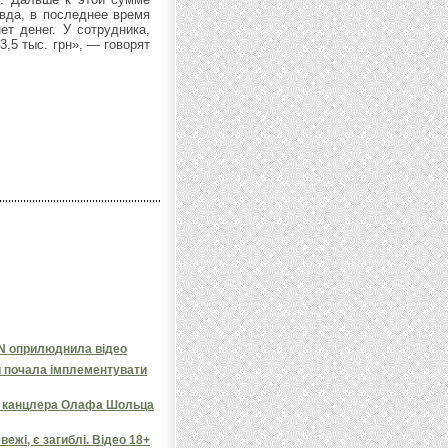
вда, в последнее время
т денег. У сотрудника,
3,5 тыс. грн», — говорят
NN оприлюднила відео
и почала імплементувати
яв канцлера Олафа Шольца
ежі, є загиблі. Відео 18+