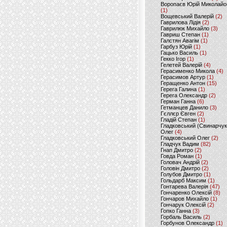
Воропаєв Юрій Миколайо
(1)
Вощевський Валерій
(2)
Гаврилова Лідія
(2)
Гаврилюк Михайло
(3)
Гавриш Степан
(1)
Галстян Авагім
(1)
Гарбуз Юрій
(1)
Гацько Василь
(1)
Гекко Ігор
(1)
Гелетей Валерій
(4)
Герасименко Микола
(4)
Герасимов Артур
(1)
Геращенко Антон
(15)
Герега Галина
(1)
Герега Олександр
(2)
Герман Ганна
(6)
Гетманцев Данило
(3)
Гєллєр Євген
(2)
Гладій Степан
(1)
Гладковський (Свинарчук
Олег
(4)
Гладковський Олег
(2)
Гладчук Вадим
(82)
Гнап Дмитро
(2)
Говда Роман
(1)
Головач Андрій
(2)
Головін Дмитро
(2)
Голубов Дмитро
(1)
Гольдарб Максим
(1)
Гонтарева Валерія
(47)
Гончаренко Олексій
(8)
Гончаров Михайло
(1)
Гончарук Олексій
(2)
Гопко Ганна
(3)
Горбаль Василь
(2)
Горбунов Олександр
(1)