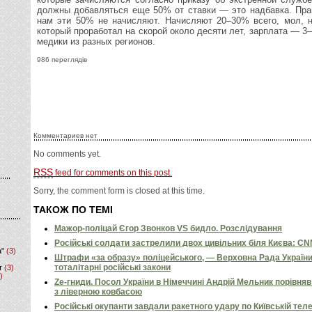
должны добавляться еще 50% от ставки — это надбавка. Пра
нам эти 50% не начисляют. Начисляют 20–30% всего, мол, не
который проработал на скорой около десяти лет, зарплата — 3–
медики из разных регионов.
986 переглядів
Комментариев нет
No comments yet.
RSS
feed for comments on this post.
Sorry, the comment form is closed at this time.
ТАКОЖ ПО ТЕМІ
Мажор-поліцай Єгор Звонков VS бидло. Розслідування
Російські солдати застрелили двох цивільних біля Києва: C
а"
(3)
Штрафи «за образу» поліцейського, — Верховна Рада Україн
тоталітарні російські закони
т
(3)
)
Ze-гниди. Посол України в Німеччині Андрій Мельник порівн
з ліверною ковбасою
Російські окупанти завдали ракетного удару по Київській телев