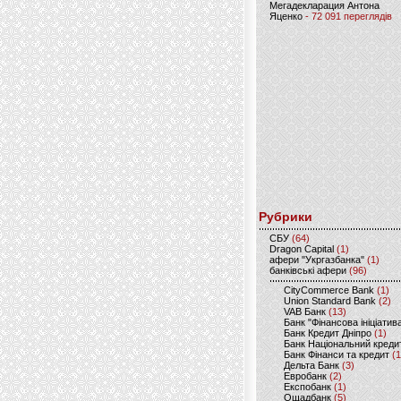
Мегадекларация Антона
Яценко
- 72 091 переглядів
Рубрики
CБУ
(64)
Dragon Capital
(1)
афери "Укргазбанка"
(1)
банківські афери
(96)
CityCommerce Bank
(1)
Union Standard Bank
(2)
VAB Банк
(13)
Банк "Фінансова ініціатив
Банк Кредит Дніпро
(1)
Банк Національний креди
Банк Фінанси та кредит
(1
Дельта Банк
(3)
Евробанк
(2)
Експобанк
(1)
Ощадбанк
(5)