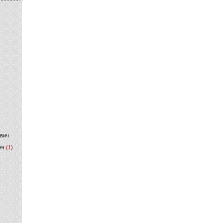
)
ович
ич
(1)