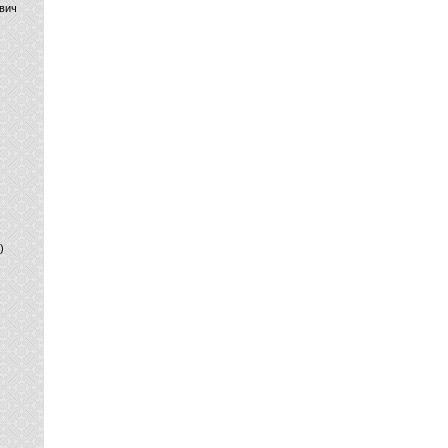
вич
)