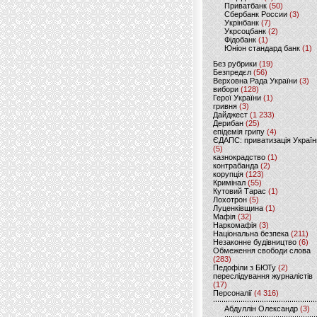
Приватбанк
(50)
Сбербанк России
(3)
Укрінбанк
(7)
Укрсоцбанк
(2)
Фідобанк
(1)
Юніон стандард банк
(1)
Без рубрики
(19)
Безпредєл
(56)
Верховна Рада України
(3)
вибори
(128)
Герої України
(1)
гривня
(3)
Дайджест
(1 233)
Дерибан
(25)
епідемія грипу
(4)
ЄДАПС: приватизація Україн
(5)
казнокрадство
(1)
контрабанда
(2)
корупція
(123)
Кримінал
(55)
Кутовий Тарас
(1)
Лохотрон
(5)
Луценківщина
(1)
Мафія
(32)
Наркомафія
(3)
Національна безпека
(211)
Незаконне будівництво
(6)
Обмеження свободи слова
(283)
Педофіли з БЮТу
(2)
переслідування журналістів
(17)
Персоналії
(4 316)
Абдуллін Олександр
(3)