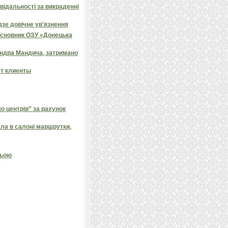
овідальності за викраденні
дзе довічне ув'язнення
засновник ОЗУ «Донецька
андра Мандича, затримано
ут клиенты
 центрів” за рахунок
ала в салоні маршрутки,
ньою