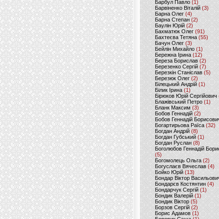
Барбул Павло
(1)
Барвіненко Віталій
(3)
Барна Олег
(4)
Барна Степан
(2)
Баулін Юрій
(2)
Бахматюк Олег
(91)
Бахтеєва Тетяна
(55)
Бачун Олег
(3)
Бейлін Михайло
(1)
Бережна Ірина
(12)
Береза Борислав
(2)
Березенко Сергій
(7)
Березкін Станіслав
(5)
Березюк Олег
(2)
Білецький Андрій
(1)
Білик Ірина
(1)
Бірюков Юрій Сергійович
Блажівський Петро
(1)
Бланк Максим
(3)
Бобов Геннадій
(2)
Бобов Геннадій Борисови
Богартирьова Раїса
(32)
Богдан Андрій
(8)
Богдан Губський
(1)
Богдан Руслан
(8)
Боголюбов Геннадій Бори
(5)
Богомолець Ольга
(2)
Богуслаєв Вячеслав
(4)
Бойко Юрій
(13)
Бондар Віктор Васильови
Бондарєв Костянтин
(4)
Бондарчук Сергій
(1)
Бондик Валерій
(1)
Бондик Віктор
(5)
Борзов Сергiй
(2)
Борис Адамов
(1)