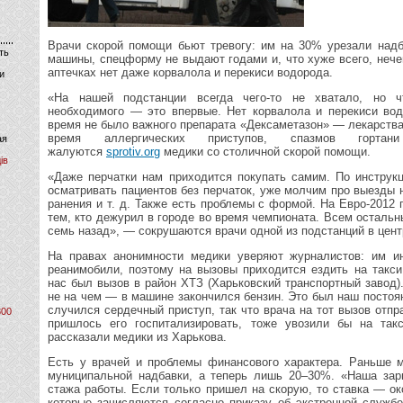
Врачи скорой помощи бьют тревогу: им на 30% урезали надб
ть
машины, спецформу не выдают годами и, что хуже всего, неч
аптечках нет даже корвалола и перекиси водорода.
и
«На нашей подстанции всегда чего-то не хватало, но 
необходимого — это впервые. Нет корвалола и перекиси вод
время не было важного препарата «Дексаметазон» — лекарства
время аллергических приступов, спазмов гор
ая
жалуются
sprotiv.org
медики со столичной скорой помощи.
ів
«Даже перчатки нам приходится покупать самим. По инструк
осматривать пациентов без перчаток, уже молчим про выезды
ранения и т. д. Также есть проблемы с формой. На Евро-2012
тем, кто дежурил в городе во время чемпионата. Всем остал
семь назад», — сокрушаются врачи одной из подстанций в цент
На правах анонимности медики уверяют журналистов: им ин
реанимобили, поэтому на вызовы приходится ездить на такси
нас был вызов в район ХТЗ (Харьковский транспортный завод).
не на чем — в машине закончился бензин. Это был наш постоян
случился сердечный приступ, так что врача на тот вызов отпр
800
пришлось его госпитализировать, тоже увозили бы на так
рассказали медики из Харькова.
Есть у врачей и проблемы финансового характера. Раньше 
муниципальной надбавки, а теперь лишь 20–30%. «Наша зар
стажа работы. Если только пришел на скорую, то ставка — о
которые зачисляются согласно приказу об экстренной служб