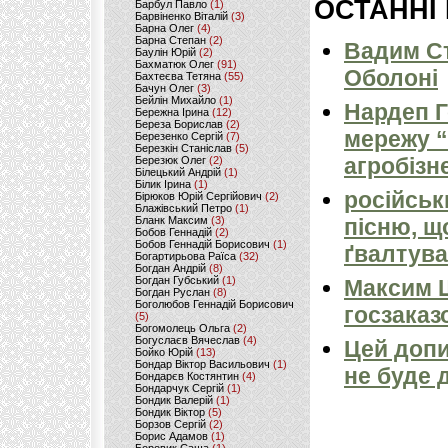
ОСТАННІ
Барбул Павло
(1)
Барвіненко Віталій
(3)
Барна Олег
(4)
Барна Степан
(2)
Вадим Ст
Баулін Юрій
(2)
Бахматюк Олег
(91)
Оболоні
Бахтеєва Тетяна
(55)
Бачун Олег
(3)
Бейлін Михайло
(1)
Нардеп 
Бережна Ірина
(12)
Береза Борислав
(2)
мережу “
Березенко Сергій
(7)
Березкін Станіслав
(5)
агробізн
Березюк Олег
(2)
Білецький Андрій
(1)
Білик Ірина
(1)
російськ
Бірюков Юрій Сергійович
(2)
Блажівський Петро
(1)
Бланк Максим
(3)
пісню, щ
Бобов Геннадій
(2)
Бобов Геннадій Борисович
(1)
ґвалтува
Богартирьова Раїса
(32)
Богдан Андрій
(8)
Богдан Губський
(1)
Максим 
Богдан Руслан
(8)
Боголюбов Геннадій Борисович
госзаказ
(5)
Богомолець Ольга
(2)
Богуслаєв Вячеслав
(4)
Цей допи
Бойко Юрій
(13)
Бондар Віктор Васильович
(1)
не буде 
Бондарєв Костянтин
(4)
Бондарчук Сергій
(1)
Бондик Валерій
(1)
Бондик Віктор
(5)
Борзов Сергiй
(2)
Борис Адамов
(1)