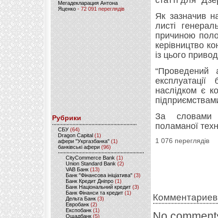
статті для “Дз
Мегадекларация Антона
Яценко
- 72 091 переглядів
Як зазначив н
листі генерал
причиною поло
керівництво ко
із цього привод
“Проведений а
експлуатації 
наслідком є к
підприємствам
За словами 
Рубрики
поламаної техн
CБУ
(64)
Dragon Capital
(1)
1 076 переглядів
афери "Укргазбанка"
(1)
банківські афери
(96)
CityCommerce Bank
(1)
Union Standard Bank
(2)
VAB Банк
(13)
Банк "Фінансова ініціатива"
(3)
Банк Кредит Дніпро
(1)
Банк Національний кредит
(3)
Банк Фінанси та кредит
(1)
Комментариев
Дельта Банк
(3)
Евробанк
(2)
Експобанк
(1)
No comments
Ощадбанк
(5)