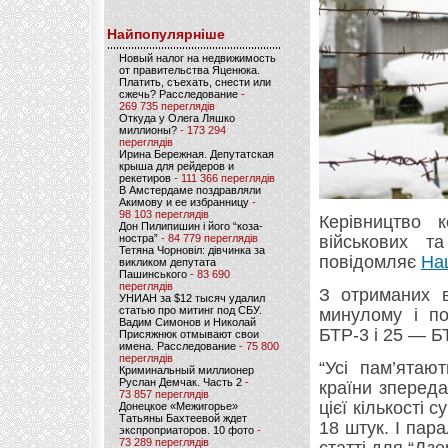
Найпопулярніше
Новый налог на недвижимость
от правительства Яценюка.
Платить, съехать, снести или
сжечь? Расследование
-
269 735 переглядів
Откуда у Олега Ляшко
миллионы?
- 173 294
переглядів
Ирина Бережная. Депутатская
крыша для рейдеров и
рекетиров
- 111 366 переглядів
В Амстердаме поздравляли
Акимову и ее избранницу
-
98 103 переглядів
Керівництво 
Дон Пилипишин і його “коза-
ностра”
- 84 779 переглядів
військових т
Тетяна Чорновіл: дівчинка за
повідомляє
На
викликом депутата
Пашинського
- 83 690
переглядів
З отриманих 
УНИАН за $12 тысяч удалил
статью про митинг под СБУ.
минулому і п
Вадим Симонов и Николай
БТР-3 і 25 — Б
Присяжнюк отмывают свои
имена. Расследование
- 75 800
переглядів
“Усі пам’ятаю
Криминальный миллионер
Руслан Демчак. Часть 2
-
країни зпереда
73 857 переглядів
цієї кількості
Донецкое «Межигорье»
Татьяны Бахтеевой ждет
18 штук. І пара
экспроприаторов. 10 фото
-
73 289 переглядів