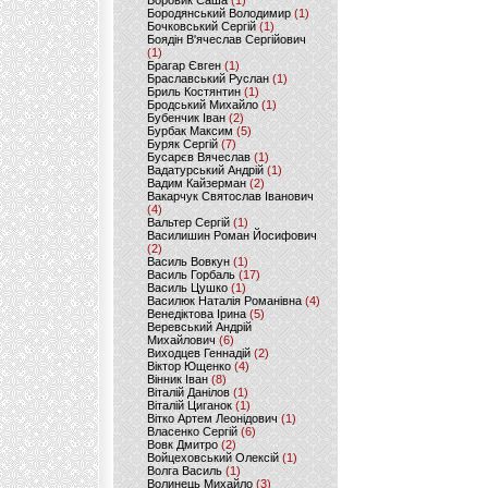
Боровик Саша
(1)
Бородянський Володимир
(1)
Бочковський Сергій
(1)
Боядін В'ячеслав Сергійович
(1)
Брагар Євген
(1)
Браславський Руслан
(1)
Бриль Костянтин
(1)
Бродський Михайло
(1)
Бубенчик Іван
(2)
Бурбак Максим
(5)
Буряк Сергій
(7)
Бусарєв Вячеслав
(1)
Вадатурський Андрій
(1)
Вадим Кайзерман
(2)
Вакарчук Святослав Іванович
(4)
Вальтер Сергій
(1)
Василишин Роман Йосифович
(2)
Василь Вовкун
(1)
Василь Горбаль
(17)
Василь Цушко
(1)
Василюк Наталія Романівна
(4)
Венедіктова Ірина
(5)
Веревський Андрій
Михайлович
(6)
Виходцев Геннадій
(2)
Віктор Ющенко
(4)
Вінник Іван
(8)
Віталій Данілов
(1)
Віталій Циганок
(1)
Вітко Артем Леонідович
(1)
Власенко Сергій
(6)
Вовк Дмитро
(2)
Войцеховський Олексій
(1)
Волга Василь
(1)
Волинець Михайло
(3)