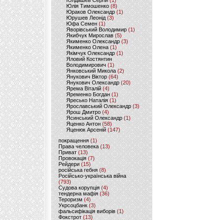
Юлдашев Сергій
(1)
Юлія Тимошенко
(8)
Юраков Олександр
(1)
Юрушев Леонід
(3)
Юфа Семен
(1)
Яворівський Володимир
(1)
Якибчук Мирослав
(5)
Якименко Олександр
(3)
Якименко Олена
(1)
Якімчук Олександр
(1)
Яловий Костянтин
Володимирович
(1)
Янковський Микола
(2)
Янукович Віктор
(64)
Янукович Олександр
(20)
Ярема Віталій
(4)
Яременко Богдан
(1)
Яресько Наталія
(1)
Ярославський Олександр
(3)
Ярош Дмитро
(4)
Ясинський Олександр
(1)
Яценко Антон
(58)
Яценюк Арсеній
(147)
покращення
(1)
Права человека
(13)
Приват
(13)
Провокація
(7)
Рейдери
(15)
російська гебня
(8)
Російсько-українська війна
(793)
Судова корупція
(4)
тендерна мафія
(36)
Тероризм
(4)
Укрсоцбанк
(3)
фальсифікація виборів
(1)
Фокстрот
(13)