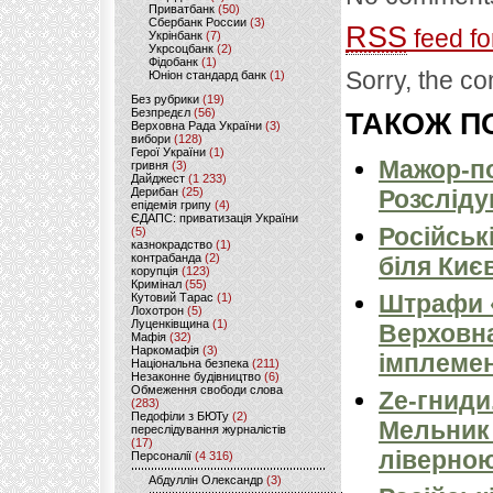
Приватбанк
(50)
Сбербанк России
(3)
RSS
feed fo
Укрінбанк
(7)
Укрсоцбанк
(2)
Фідобанк
(1)
Sorry, the co
Юніон стандард банк
(1)
Без рубрики
(19)
Безпредєл
(56)
ТАКОЖ ПО
Верховна Рада України
(3)
вибори
(128)
Герої України
(1)
Мажор-по
гривня
(3)
Дайджест
(1 233)
Дерибан
(25)
Розсліду
епідемія грипу
(4)
ЄДАПС: приватизація України
Російськ
(5)
казнокрадство
(1)
контрабанда
(2)
біля Киє
корупція
(123)
Кримінал
(55)
Штрафи «
Кутовий Тарас
(1)
Лохотрон
(5)
Луценківщина
(1)
Верховна
Мафія
(32)
Наркомафія
(3)
імплемен
Національна безпека
(211)
Незаконне будівництво
(6)
Обмеження свободи слова
Ze-гниди
(283)
Педофіли з БЮТу
(2)
Мельник
переслідування журналістів
(17)
ліверно
Персоналії
(4 316)
Абдуллін Олександр
(3)