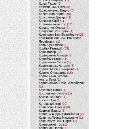
Козак Володимир
(1)
Козак Тарас
(2)
Козловський Олег
(4)
Колесниченко Вадим
(5)
Колесніков Борис
(10)
Колєсніков Дмитро
(1)
Колобов Юрій
(1)
Коломойський Ігор
(123)
Кондратюк Олена
(1)
Кондрашенко Сергій
(1)
Кононенко Ігор Віталійович
(21)
Константіновський Вячеслав
Леонідович
(1)
Копанчук Олена
(1)
Корбан Геннадій
(33)
Корж Віктор
(3)
Корнацький Аркадій
(2)
Корнійчук Євген
(1)
Коровченко Сергій
(1)
Королевська Наталія
(5)
Король Марія Григорівна
(1)
Король Олександр
(16)
Корчинська Оксана
Анатоліївна
(1)
Корявченков Юрій Валерійович
(1)
Костенко Євген
(1)
Костицький Василь
(1)
Костюшко Олег
(1)
Косюк Юрій
(15)
Котвіцький Ігор
(10)
Кошелєва Альона
(3)
Кошмак Вадим
(1)
Кравець Андрій Віталійович
(2)
Кравчук Леонід Макарович
(1)
Краснокутський Сергій
(1)
Кривецький Ігор
(1)
Кривонос Павло
(1)