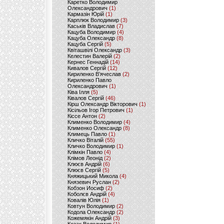
Каретко Володимир
Олександрович
(1)
Кармазін Юрій
(1)
Карплюк Володимир
(3)
Каськів Владислав
(7)
Кацуба Володимир
(4)
Кацуба Олександр
(8)
Кацуба Сергій
(5)
Квіташвілі Олександр
(3)
Келестин Валерій
(2)
Кернес Геннадій
(14)
Кивалов Сергій
(12)
Кириленко В’ячеслав
(2)
Кириленко Павло
Олександрович
(1)
Ківа Ілля
(5)
Ківалов Сергій
(46)
Кірш Олександр Вікторович
(1)
Кісільов Ігор Петрович
(1)
Кіссе Антон
(2)
Клименко Володимир
(4)
Клименко Олександр
(8)
Климець Павло
(1)
Кличко Віталій
(55)
Кличко Володимир
(1)
Клімкін Павло
(4)
Клімов Леонід
(2)
Клюєв Андрій
(6)
Клюєв Сергій
(5)
Княжицький Микола
(4)
Князевич Руслан
(2)
Кобзон Иосиф
(2)
Коболєв Андрій
(4)
Ковалів Юлія
(1)
Ковтун Володимир
(2)
Кодола Олександр
(2)
Кожемякін Андрій
(3)