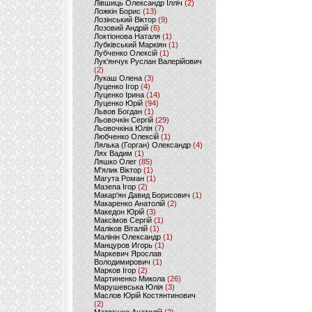
Лівшиць Олександр Ілліч
(2)
Ложкін Борис
(13)
Лозінський Віктор
(9)
Лозовий Андрій
(6)
Локтіонова Наталя
(1)
Лубківський Маркіян
(1)
Лубченко Олексій
(1)
Лук'янчук Руслан Валерійович
(2)
Лукаш Олена
(3)
Луценко Ігор
(4)
Луценко Ірина
(14)
Луценко Юрій
(94)
Львов Богдан
(1)
Льовочкін Сергій
(29)
Льовочкіна Юлія
(7)
Любченко Олексій
(1)
Лялька (Горган) Олександр
(4)
Лях Вадим
(1)
Ляшко Олег
(85)
М'ялик Віктор
(1)
Магута Роман
(1)
Мазепа Ігор
(2)
Макар'ян Давид Борисович
(1)
Макаренко Анатолій
(2)
Македон Юрій
(3)
Максімов Сергій
(1)
Маліков Віталій
(1)
Малінін Олександр
(1)
Манцуров Игорь
(1)
Маркевич Ярослав
Володимирович
(1)
Марков Ігор
(2)
Мартиненко Микола
(26)
Марушевська Юлія
(3)
Маслов Юрій Костянтинович
(2)