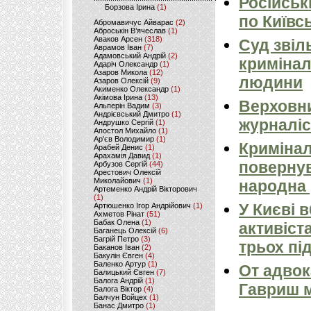
Російськ
Борзова Ірина
(1)
по Київсь
Абромавичус Айварас
(2)
Аброськін В’ячеслав
(1)
Аваков Арсен
(318)
Суд звіл
Аврамов Іван
(7)
Адамовський Андрій
(2)
кримінал
Адаріч Олександр
(1)
Азаров Микола
(12)
людини
Азаров Олексій
(9)
Акименко Олександр
(1)
Акімова Ірина
(13)
Верховни
Альперін Вадим
(3)
Андрієвський Дмитро
(1)
журналіс
Андрушко Сергій
(1)
Апостол Михайло
(1)
Ар'єв Володимир
(1)
Кримінал
Арабей Денис
(1)
Арахамія Давид
(1)
повернув
Арбузов Сергій
(44)
Арестович Олексій
Миколайович
(1)
народна 
Артеменко Андрій Вікторович
(1)
У Києві 
Артюшенко Ігор Андрійович
(1)
Ахметов Рінат
(51)
Бабак Олена
(1)
активіст
Баганець Олексій
(6)
Багрій Петро
(3)
трьох пі
Баканов Іван
(2)
Бакулін Євген
(4)
Баленко Артур
(1)
От адвок
Балицький Євген
(7)
Балога Андрій
(1)
Гавриш м
Балога Віктор
(4)
Балчун Войцех
(1)
Банас Дмитро
(1)