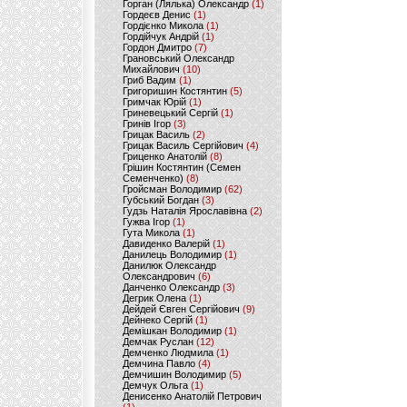
Горган (Лялька) Олександр
(1)
Гордеєв Денис
(1)
Гордієнко Микола
(1)
Гордійчук Андрій
(1)
Гордон Дмитро
(7)
Грановський Олександр
Михайлович
(10)
Гриб Вадим
(1)
Григоришин Костянтин
(5)
Гримчак Юрій
(1)
Гриневецький Сергій
(1)
Гринів Ігор
(3)
Грицак Василь
(2)
Грицак Василь Сергійович
(4)
Гриценко Анатолій
(8)
Грішин Костянтин (Семен
Семенченко)
(8)
Гройсман Володимир
(62)
Губський Богдан
(3)
Гудзь Наталія Ярославівна
(2)
Гужва Ігор
(1)
Гута Микола
(1)
Давиденко Валерій
(1)
Данилець Володимир
(1)
Данилюк Олександр
Олександрович
(6)
Данченко Олександр
(3)
Дегрик Олена
(1)
Дейдей Євген Сергійович
(9)
Дейнеко Сергій
(1)
Демішкан Володимир
(1)
Демчак Руслан
(12)
Демченко Людмила
(1)
Демчина Павло
(4)
Демчишин Володимир
(5)
Демчук Ольга
(1)
Денисенко Анатолій Петрович