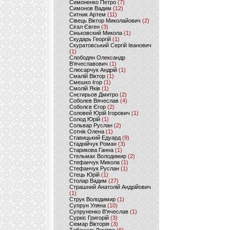
Симоненко Петро
(7)
Симонов Вадим
(12)
Ситник Артем
(11)
Сівець Віктор Миколайович
(2)
Сігал Євген
(3)
Сіньковский Микола
(1)
Скударь Георгій
(1)
Скуратовський Сергій Іванович
(1)
Слободян Олександр
В'ячеславович
(1)
Слюсарчук Андрій
(1)
Смалій Віктор
(1)
Смешко Ігор
(1)
Смолій Яків
(1)
Снєгирьов Дмитро
(2)
Соболев Вячеслав
(4)
Соболєв Єгор
(2)
Соловей Юрій Ігорович
(1)
Солод Юрій
(1)
Сольвар Руслан
(2)
Сотнік Олена
(1)
Ставицький Едуард
(9)
Стаднійчук Роман
(3)
Старикова Ганна
(1)
Стельмах Володимир
(2)
Стефанчук Микола
(1)
Стефанчук Руслан
(1)
Стець Юрій
(1)
Столар Вадим
(27)
Страшний Анатолій Андрійович
(1)
Струк Володимир
(1)
Супрун Уляна
(10)
Супруненко В'ячеслав
(1)
Суркіс Григорій
(3)
Сюмар Вікторія
(3)