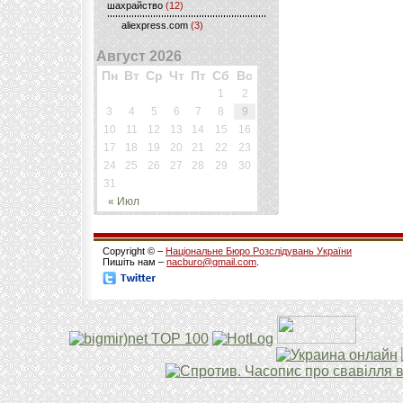
шахрайство
(12)
aliexpress.com
(3)
Август 2026
Пн
Вт
Ср
Чт
Пт
Сб
Вс
1
2
3
4
5
6
7
8
9
10
11
12
13
14
15
16
17
18
19
20
21
22
23
24
25
26
27
28
29
30
31
« Июл
Copyright © –
Національне Бюро Розслідувань України
Пишіть нам –
nacburo@gmail.com
.