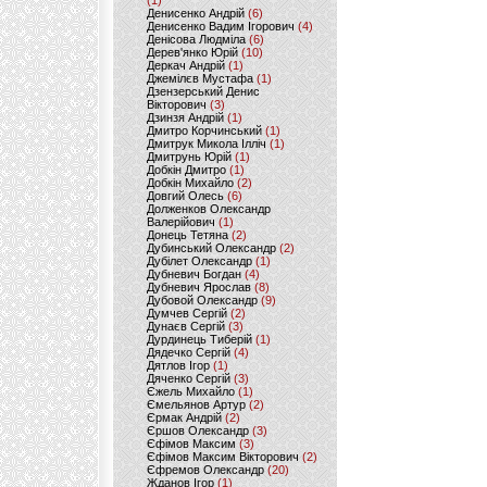
(1)
Денисенко Андрій
(6)
Денисенко Вадим Ігорович
(4)
Денісова Людміла
(6)
Дерев'янко Юрій
(10)
Деркач Андрій
(1)
Джемілєв Мустафа
(1)
Дзензерський Денис
Вікторович
(3)
Дзинзя Андрій
(1)
Дмитро Корчинський
(1)
Дмитрук Микола Ілліч
(1)
Дмитрунь Юрій
(1)
Добкін Дмитро
(1)
Добкін Михайло
(2)
Довгий Олесь
(6)
Долженков Олександр
Валерійович
(1)
Донець Тетяна
(2)
Дубинський Олександр
(2)
Дубілет Олександр
(1)
Дубневич Богдан
(4)
Дубневич Ярослав
(8)
Дубовой Олександр
(9)
Думчев Сергій
(2)
Дунаєв Сергій
(3)
Дурдинець Тиберій
(1)
Дядечко Сергій
(4)
Дятлов Ігор
(1)
Дяченко Сергій
(3)
Єжель Михайло
(1)
Ємельянов Артур
(2)
Єрмак Андрій
(2)
Єршов Олександр
(3)
Єфімов Максим
(3)
Єфімов Максим Вікторович
(2)
Єфремов Олександр
(20)
Жданов Ігор
(1)