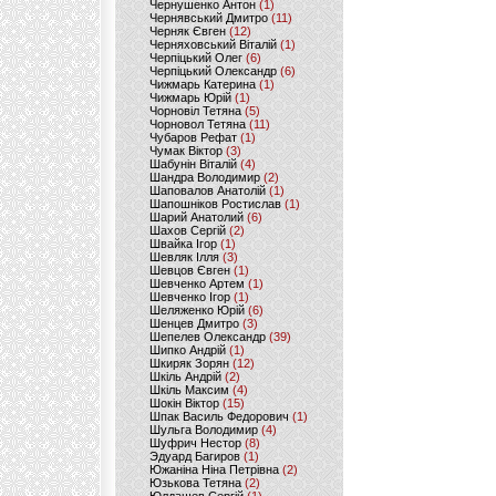
Чернушенко Антон
(1)
Чернявський Дмитро
(11)
Черняк Євген
(12)
Черняховський Віталій
(1)
Черпіцький Олег
(6)
Черпіцький Олександр
(6)
Чижмарь Катерина
(1)
Чижмарь Юрій
(1)
Чорновіл Тетяна
(5)
Чорновол Тетяна
(11)
Чубаров Рефат
(1)
Чумак Віктор
(3)
Шабунін Віталій
(4)
Шандра Володимир
(2)
Шаповалов Анатолій
(1)
Шапошніков Ростислав
(1)
Шарий Анатолий
(6)
Шахов Сергій
(2)
Швайка Ігор
(1)
Шевляк Ілля
(3)
Шевцов Євген
(1)
Шевченко Артем
(1)
Шевченко Ігор
(1)
Шеляженко Юрій
(6)
Шенцев Дмитро
(3)
Шепелев Олександр
(39)
Шипко Андрій
(1)
Шкиряк Зорян
(12)
Шкіль Андрій
(2)
Шкіль Максим
(4)
Шокін Віктор
(15)
Шпак Василь Федорович
(1)
Шульга Володимир
(4)
Шуфрич Нестор
(8)
Эдуард Багиров
(1)
Южаніна Ніна Петрівна
(2)
Юзькова Тетяна
(2)