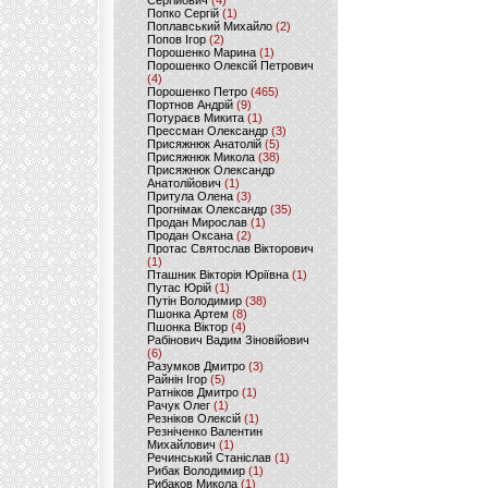
Сергійович
(4)
Попко Сергій
(1)
Поплавський Михайло
(2)
Попов Ігор
(2)
Порошенко Марина
(1)
Порошенко Олексій Петрович
(4)
Порошенко Петро
(465)
Портнов Андрій
(9)
Потураєв Микита
(1)
Прессман Олександр
(3)
Присяжнюк Анатолій
(5)
Присяжнюк Микола
(38)
Присяжнюк Олександр
Анатолійович
(1)
Притула Олена
(3)
Прогнімак Олександр
(35)
Продан Мирослав
(1)
Продан Оксана
(2)
Протас Святослав Вікторович
(1)
Пташник Вікторія Юріївна
(1)
Путас Юрій
(1)
Путін Володимир
(38)
Пшонка Артем
(8)
Пшонка Віктор
(4)
Рабінович Вадим Зіновійович
(6)
Разумков Дмитро
(3)
Райнін Ігор
(5)
Ратніков Дмитро
(1)
Рачук Олег
(1)
Резніков Олексій
(1)
Резніченко Валентин
Михайлович
(1)
Речинський Станіслав
(1)
Рибак Володимир
(1)
Рибаков Микола
(1)