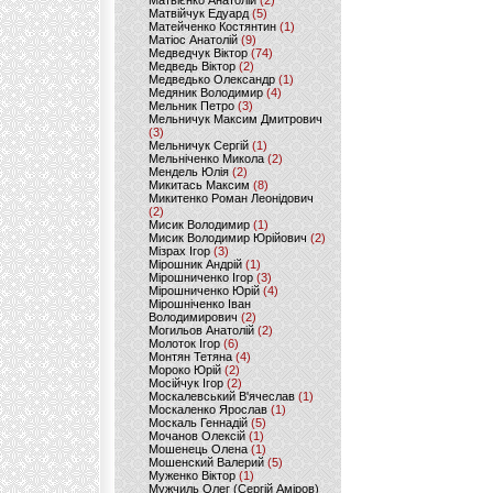
Матвієнко Анатолій
(2)
Матвійчук Едуард
(5)
Матейченко Костянтин
(1)
Матіос Анатолій
(9)
Медведчук Віктор
(74)
Медведь Віктор
(2)
Медведько Олександр
(1)
Медяник Володимир
(4)
Мельник Петро
(3)
Мельничук Максим Дмитрович
(3)
Мельничук Сергій
(1)
Мельніченко Микола
(2)
Мендель Юлія
(2)
Микитась Максим
(8)
Микитенко Роман Леонідович
(2)
Мисик Володимир
(1)
Мисик Володимир Юрійович
(2)
Мізрах Ігор
(3)
Мірошник Андрій
(1)
Мірошниченко Ігор
(3)
Мірошниченко Юрій
(4)
Мірошніченко Іван
Володимирович
(2)
Могильов Анатолій
(2)
Молоток Ігор
(6)
Монтян Тетяна
(4)
Мороко Юрій
(2)
Мосійчук Ігор
(2)
Москалевський В'ячеслав
(1)
Москаленко Ярослав
(1)
Москаль Геннадій
(5)
Мочанов Олексій
(1)
Мошенець Олена
(1)
Мошенский Валерий
(5)
Муженко Віктор
(1)
Мужчиль Олег (Сергій Аміров)