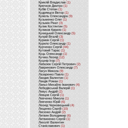
Криклій Владислав
(1)
Крючков Дмитро
(1)
Кубів Степан
(1)
Кудрявцєв Віктор
(1)
Кужель Олександра
(9)
Кузьменко Олег
(1)
Кузьмін Рінат
(3)
Кулик Костянтин
(5)
Куликов Кирило
(1)
Куницький Олександр
(5)
Купрій Віталій
(3)
Курикін Сергій
(1)
Курило Олександр
(1)
Курченко Сергій
(44)
Кутовий Тарас
(1)
Куць Олександр
(1)
Кучма Леонід
(12)
Кушнір Ігор
(7)
Лабазюк Сергій Петрович
(2)
Лавринович Олександр
(7)
Лагун Микола
(9)
Лазаренко Павло
(1)
Ландик Валентин
(1)
Ландік Роман
(1)
Ланьо Михайло Іванович
(4)
Лебедівський Валерій
(1)
Левус Андрій
(2)
Левцов Сергій
(1)
Левченко Микола
(1)
Левченко Юрій
(6)
Леонід Черновецький
(4)
Лещенко Сергій
(10)
Лисенко Андрій
(2)
Литвин Володимир
(6)
Литвиненко Сергій
(1)
Лихоліт Валентин
Станіславович
(1)