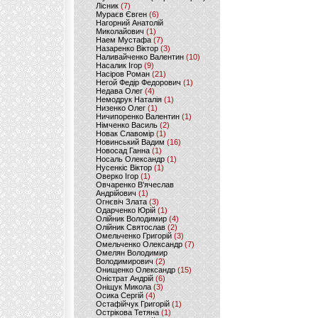
Лісник
(7)
Мураєв Євген
(6)
Нагорний Анатолій
Миколайович
(1)
Наем Мустафа
(7)
Назаренко Віктор
(3)
Наливайченко Валентин
(10)
Насалик Ігор
(9)
Насіров Роман
(21)
Негой Федір Федорович
(1)
Недава Олег
(4)
Немодрук Наталія
(1)
Низенко Олег
(1)
Ничипоренко Валентин
(1)
Німченко Василь
(2)
Новак Славомір
(1)
Новинський Вадим
(16)
Новосад Ганна
(1)
Носаль Олександр
(1)
Нусенкіс Віктор
(1)
Оверко Ігор
(1)
Овчаренко В'ячеслав
Андрійович
(1)
Огнєвіч Злата
(3)
Одарченко Юрій
(1)
Олійник Володимир
(4)
Олійник Святослав
(2)
Омельченко Григорій
(3)
Омельченко Олександр
(7)
Омелян Володимир
Володимирович
(2)
Онищенко Олександр
(15)
Оністрат Андрій
(6)
Оніщук Микола
(3)
Осика Сергій
(4)
Остафійчук Григорій
(1)
Острікова Тетяна
(1)