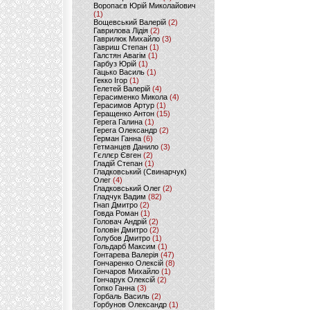
Воропаєв Юрій Миколайович
(1)
Вощевський Валерій
(2)
Гаврилова Лідія
(2)
Гаврилюк Михайло
(3)
Гавриш Степан
(1)
Галстян Авагім
(1)
Гарбуз Юрій
(1)
Гацько Василь
(1)
Гекко Ігор
(1)
Гелетей Валерій
(4)
Герасименко Микола
(4)
Герасимов Артур
(1)
Геращенко Антон
(15)
Герега Галина
(1)
Герега Олександр
(2)
Герман Ганна
(6)
Гетманцев Данило
(3)
Гєллєр Євген
(2)
Гладій Степан
(1)
Гладковський (Свинарчук)
Олег
(4)
Гладковський Олег
(2)
Гладчук Вадим
(82)
Гнап Дмитро
(2)
Говда Роман
(1)
Головач Андрій
(2)
Головін Дмитро
(2)
Голубов Дмитро
(1)
Гольдарб Максим
(1)
Гонтарева Валерія
(47)
Гончаренко Олексій
(8)
Гончаров Михайло
(1)
Гончарук Олексій
(2)
Гопко Ганна
(3)
Горбаль Василь
(2)
Горбунов Олександр
(1)