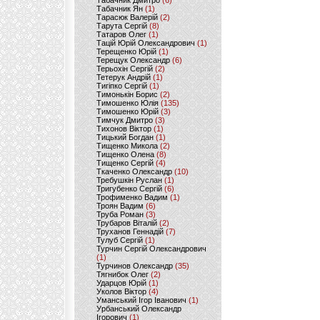
Табачник Дмитро
(6)
Табачник Ян
(1)
Тарасюк Валерій
(2)
Тарута Сергій
(8)
Татаров Олег
(1)
Тацій Юрій Олександрович
(1)
Терещенко Юрій
(1)
Терещук Олександр
(6)
Терьохін Сергій
(2)
Тетерук Андрій
(1)
Тигіпко Сергій
(1)
Тимонькін Борис
(2)
Тимошенко Юлія
(135)
Тимошенко Юрій
(3)
Тимчук Дмитро
(3)
Тихонов Віктор
(1)
Тицький Богдан
(1)
Тищенко Микола
(2)
Тищенко Олена
(8)
Тищенко Сергій
(4)
Ткаченко Олександр
(10)
Требушкін Руслан
(1)
Тригубенко Сергій
(6)
Трофименко Вадим
(1)
Троян Вадим
(6)
Труба Роман
(3)
Трубаров Віталій
(2)
Труханов Геннадій
(7)
Тулуб Сергій
(1)
Турчин Сергій Олександрович
(1)
Турчинов Олександр
(35)
Тягнибок Олег
(2)
Ударцов Юрій
(1)
Уколов Віктор
(4)
Уманський Ігор Іванович
(1)
Урбанський Олександр
Ігорович
(1)