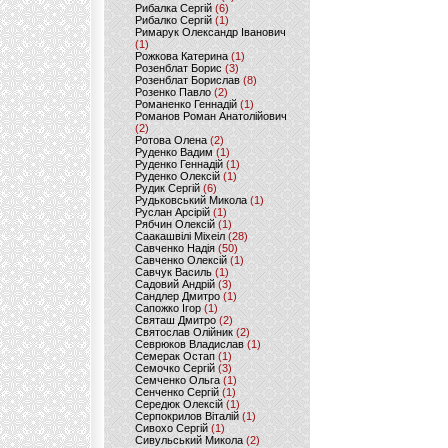
Рибалка Сергій
(6)
Рибалко Сергій
(1)
Римарук Олександр Іванович
(1)
Рожкова Катерина
(1)
Розенблат Борис
(3)
Розенблат Борислав
(8)
Розенко Павло
(2)
Романенко Геннадій
(1)
Романов Роман Анатолійович
(2)
Ротова Олена
(2)
Руденко Вадим
(1)
Руденко Геннадій
(1)
Руденко Олексій
(1)
Рудик Сергій
(6)
Рудьковський Микола
(1)
Руслан Арсірій
(1)
Рябчин Олексій
(1)
Саакашвілі Міхеіл
(28)
Савченко Надія
(50)
Савченко Олексій
(1)
Савчук Василь
(1)
Садовий Андрій
(3)
Сандлер Дмитро
(1)
Сапожко Ігор
(1)
Святаш Дмитро
(2)
Святослав Олійник
(2)
Севрюков Владислав
(1)
Семерак Остап
(1)
Семочко Сергій
(3)
Семченко Ольга
(1)
Сенченко Сергій
(1)
Середюк Олексій
(1)
Серпокрилов Віталій
(1)
Сивохо Сергій
(1)
Сивульський Микола
(2)