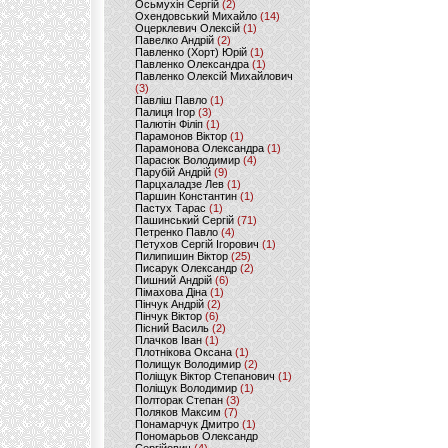
Осьмухін Сергій
(2)
Охендовський Михайло
(14)
Оцерклевич Олексій
(1)
Павелко Андрій
(2)
Павленко (Хорт) Юрій
(1)
Павленко Олександра
(1)
Павленко Олексій Михайлович
(3)
Павліш Павло
(1)
Палиця Ігор
(3)
Палютін Філіп
(1)
Парамонов Віктор
(1)
Парамонова Олександра
(1)
Парасюк Володимир
(4)
Парубій Андрій
(9)
Парцхаладзе Лев
(1)
Паршин Константин
(1)
Пастух Тарас
(1)
Пашинський Сергій
(71)
Петренко Павло
(4)
Петухов Сергій Ігорович
(1)
Пилипишин Віктор
(25)
Писарук Олександр
(2)
Пишний Андрій
(6)
Пімахова Діна
(1)
Пінчук Андрій
(2)
Пінчук Віктор
(6)
Пісний Василь
(2)
Плачков Іван
(1)
Плотнікова Оксана
(1)
Полищук Володимир
(2)
Поліщук Віктор Степанович
(1)
Поліщук Володимир
(1)
Полторак Степан
(3)
Поляков Максим
(7)
Понамарчук Дмитро
(1)
Пономарьов Олександр