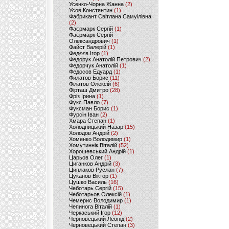
Усенко-Чорна Жанна
(2)
Усов Констянтин
(1)
Фабрикант Світлана Самуілівна
(2)
Фаєрмарк Сергій
(1)
Фаєрмарк Сергій
Олександрович
(1)
Файст Валерій
(1)
Федєєв Ігор
(1)
Федорук Анатолій Петрович
(2)
Федорчук Анатолій
(1)
Федосов Едуард
(1)
Филатов Борис
(11)
Філатов Олексій
(6)
Фірташ Дмитро
(28)
Фріз Ірина
(1)
Фукс Павло
(7)
Фуксман Борис
(1)
Фурсін Іван
(2)
Хмара Степан
(1)
Холодницький Назар
(15)
Холодов Андрій
(2)
Хоменко Володимир
(1)
Хомутиннік Віталій
(52)
Хорошевський Андрій
(1)
Царьов Олег
(1)
Циганков Андрій
(3)
Циплаков Руслан
(7)
Цуканов Віктор
(1)
Цушко Василь
(16)
Чеботарь Сергій
(15)
Чеботарьов Олексій
(1)
Чемерис Володимир
(1)
Чепинога Віталій
(1)
Черкаський Ігор
(12)
Черновецький Леонід
(2)
Черновецький Степан
(3)