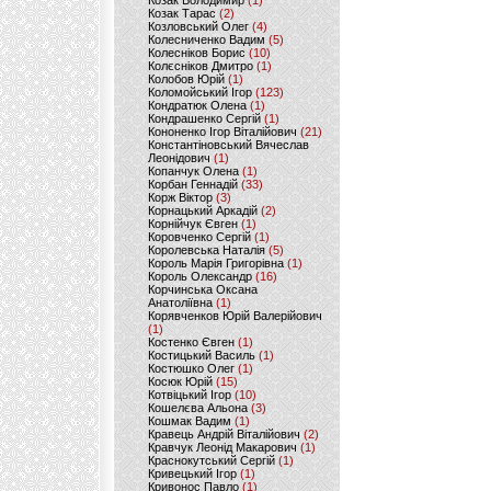
Козак Володимир
(1)
Козак Тарас
(2)
Козловський Олег
(4)
Колесниченко Вадим
(5)
Колесніков Борис
(10)
Колєсніков Дмитро
(1)
Колобов Юрій
(1)
Коломойський Ігор
(123)
Кондратюк Олена
(1)
Кондрашенко Сергій
(1)
Кононенко Ігор Віталійович
(21)
Константіновський Вячеслав
Леонідович
(1)
Копанчук Олена
(1)
Корбан Геннадій
(33)
Корж Віктор
(3)
Корнацький Аркадій
(2)
Корнійчук Євген
(1)
Коровченко Сергій
(1)
Королевська Наталія
(5)
Король Марія Григорівна
(1)
Король Олександр
(16)
Корчинська Оксана
Анатоліївна
(1)
Корявченков Юрій Валерійович
(1)
Костенко Євген
(1)
Костицький Василь
(1)
Костюшко Олег
(1)
Косюк Юрій
(15)
Котвіцький Ігор
(10)
Кошелєва Альона
(3)
Кошмак Вадим
(1)
Кравець Андрій Віталійович
(2)
Кравчук Леонід Макарович
(1)
Краснокутський Сергій
(1)
Кривецький Ігор
(1)
Кривонос Павло
(1)