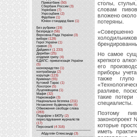
столы, стулья
Приватбанк
(50)
Сбербанк России
(3)
словам пиво
Укрінбанк
(7)
Укрсоцбанк
(2)
вложено около 
Фідобанк
(1)
потеряны.
Юніон стандард банк
(1)
Без рубрики
(19)
«Совершенно
Безпредєл
(56)
Верховна Рада України
(3)
холодильников
вибори
(128)
Герої України
(1)
брендированны
гривня
(3)
Дайджест
(1 233)
Но самое суще
Дерибан
(25)
епідемія грипу
(4)
крепкого алко
ЄДАПС: приватизація України
(5)
его производ
казнокрадство
(1)
приборы учета
контрабанда
(2)
корупція
(123)
также глупо
Кримінал
(55)
Кутовий Тарас
(1)
«Технологичес
Лохотрон
(5)
разливе, поск
Луценківщина
(1)
Мафія
(32)
такие потери 
Наркомафія
(3)
Національна безпека
(211)
специалисты.
Незаконне будівництво
(6)
Обмеження свободи слова
(283)
Поэтому пив
Педофіли з БЮТу
(2)
законопроект 
переслідування журналістів
(17)
которые прост
Персоналії
(4 316)
иметь практич
Абдуллін Олександр
(3)