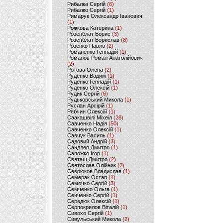
Рибалка Сергій
(6)
Рибалко Сергій
(1)
Римарук Олександр Іванович
(1)
Рожкова Катерина
(1)
Розенблат Борис
(3)
Розенблат Борислав
(8)
Розенко Павло
(2)
Романенко Геннадій
(1)
Романов Роман Анатолійович
(2)
Ротова Олена
(2)
Руденко Вадим
(1)
Руденко Геннадій
(1)
Руденко Олексій
(1)
Рудик Сергій
(6)
Рудьковський Микола
(1)
Руслан Арсірій
(1)
Рябчин Олексій
(1)
Саакашвілі Міхеіл
(28)
Савченко Надія
(50)
Савченко Олексій
(1)
Савчук Василь
(1)
Садовий Андрій
(3)
Сандлер Дмитро
(1)
Сапожко Ігор
(1)
Святаш Дмитро
(2)
Святослав Олійник
(2)
Севрюков Владислав
(1)
Семерак Остап
(1)
Семочко Сергій
(3)
Семченко Ольга
(1)
Сенченко Сергій
(1)
Середюк Олексій
(1)
Серпокрилов Віталій
(1)
Сивохо Сергій
(1)
Сивульський Микола
(2)