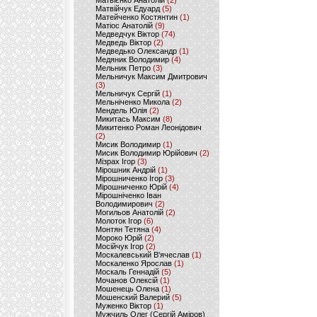
Матвієнко Анатолій
(2)
Матвійчук Едуард
(5)
Матейченко Костянтин
(1)
Матіос Анатолій
(9)
Медведчук Віктор
(74)
Медведь Віктор
(2)
Медведько Олександр
(1)
Медяник Володимир
(4)
Мельник Петро
(3)
Мельничук Максим Дмитрович
(3)
Мельничук Сергій
(1)
Мельніченко Микола
(2)
Мендель Юлія
(2)
Микитась Максим
(8)
Микитенко Роман Леонідович
(2)
Мисик Володимир
(1)
Мисик Володимир Юрійович
(2)
Мізрах Ігор
(3)
Мірошник Андрій
(1)
Мірошниченко Ігор
(3)
Мірошниченко Юрій
(4)
Мірошніченко Іван
Володимирович
(2)
Могильов Анатолій
(2)
Молоток Ігор
(6)
Монтян Тетяна
(4)
Мороко Юрій
(2)
Мосійчук Ігор
(2)
Москалевський В'ячеслав
(1)
Москаленко Ярослав
(1)
Москаль Геннадій
(5)
Мочанов Олексій
(1)
Мошенець Олена
(1)
Мошенский Валерий
(5)
Муженко Віктор
(1)
Мужчиль Олег (Сергій Аміров)