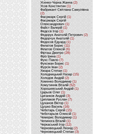
Усенко-Чорна Жанна
(2)
Усов Констянтин
(1)
Фабрикант Світлана Самуілівна
(2)
Фаєрмарк Сергій
(1)
Фаєрмарк Сергій
Олександрович
(1)
Файст Валерій
(1)
Федєєв Ігор
(1)
Федорук Анатолій Петрович
(2)
Федорчук Анатолій
(1)
Федосов Едуард
(1)
Филатов Борис
(11)
Філатов Олексій
(6)
Фірташ Дмитро
(28)
Фріз Ірина
(1)
Фукс Павло
(7)
Фуксман Борис
(1)
Фурсін Іван
(2)
Хмара Степан
(1)
Холодницький Назар
(15)
Холодов Андрій
(2)
Хоменко Володимир
(1)
Хомутиннік Віталій
(52)
Хорошевський Андрій
(1)
Царьов Олег
(1)
Циганков Андрій
(3)
Циплаков Руслан
(7)
Цуканов Віктор
(1)
Цушко Василь
(16)
Чеботарь Сергій
(15)
Чеботарьов Олексій
(1)
Чемерис Володимир
(1)
Чепинога Віталій
(1)
Черкаський Ігор
(12)
Черновецький Леонід
(2)
Черновецький Степан
(3)