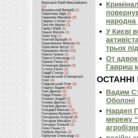
Кримінал
Воропаєв Юрій Миколайович
(1)
Вощевський Валерій
(2)
повернув
Гаврилова Лідія
(2)
Гаврилюк Михайло
(3)
народна 
Гавриш Степан
(1)
Галстян Авагім
(1)
Гарбуз Юрій
(1)
У Києві 
Гацько Василь
(1)
Гекко Ігор
(1)
активіст
Гелетей Валерій
(4)
Герасименко Микола
(4)
трьох пі
Герасимов Артур
(1)
Геращенко Антон
(15)
Герега Галина
(1)
От адвок
Герега Олександр
(2)
Герман Ганна
(6)
Гавриш м
Гетманцев Данило
(3)
Гєллєр Євген
(2)
Гладій Степан
(1)
Гладковський (Свинарчук)
ОСТАННІ
Олег
(4)
Гладковський Олег
(2)
Гладчук Вадим
(82)
Вадим Ст
Гнап Дмитро
(2)
Говда Роман
(1)
Оболоні
Головач Андрій
(2)
Головін Дмитро
(2)
Голубов Дмитро
(1)
Нардеп 
Гольдарб Максим
(1)
Гонтарева Валерія
(47)
Гончаренко Олексій
(8)
мережу “
Гончаров Михайло
(1)
Гончарук Олексій
(2)
агробізн
Гопко Ганна
(3)
Горбаль Василь
(2)
Горбунов Олександр
(1)