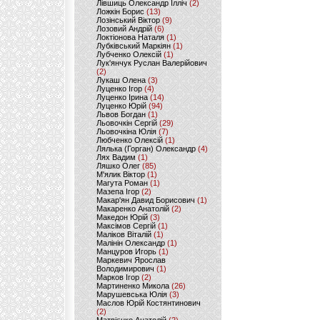
Лівшиць Олександр Ілліч
(2)
Ложкін Борис
(13)
Лозінський Віктор
(9)
Лозовий Андрій
(6)
Локтіонова Наталя
(1)
Лубківський Маркіян
(1)
Лубченко Олексій
(1)
Лук'янчук Руслан Валерійович
(2)
Лукаш Олена
(3)
Луценко Ігор
(4)
Луценко Ірина
(14)
Луценко Юрій
(94)
Львов Богдан
(1)
Льовочкін Сергій
(29)
Льовочкіна Юлія
(7)
Любченко Олексій
(1)
Лялька (Горган) Олександр
(4)
Лях Вадим
(1)
Ляшко Олег
(85)
М'ялик Віктор
(1)
Магута Роман
(1)
Мазепа Ігор
(2)
Макар'ян Давид Борисович
(1)
Макаренко Анатолій
(2)
Македон Юрій
(3)
Максімов Сергій
(1)
Маліков Віталій
(1)
Малінін Олександр
(1)
Манцуров Игорь
(1)
Маркевич Ярослав
Володимирович
(1)
Марков Ігор
(2)
Мартиненко Микола
(26)
Марушевська Юлія
(3)
Маслов Юрій Костянтинович
(2)