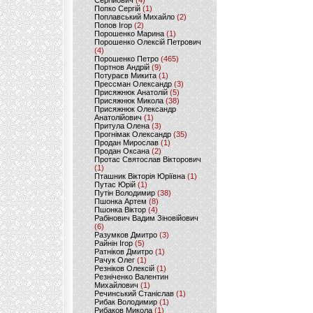
Сергійович
(4)
Попко Сергій
(1)
Поплавський Михайло
(2)
Попов Ігор
(2)
Порошенко Марина
(1)
Порошенко Олексій Петрович
(4)
Порошенко Петро
(465)
Портнов Андрій
(9)
Потураєв Микита
(1)
Прессман Олександр
(3)
Присяжнюк Анатолій
(5)
Присяжнюк Микола
(38)
Присяжнюк Олександр
Анатолійович
(1)
Притула Олена
(3)
Прогнімак Олександр
(35)
Продан Мирослав
(1)
Продан Оксана
(2)
Протас Святослав Вікторович
(1)
Пташник Вікторія Юріївна
(1)
Путас Юрій
(1)
Путін Володимир
(38)
Пшонка Артем
(8)
Пшонка Віктор
(4)
Рабінович Вадим Зіновійович
(6)
Разумков Дмитро
(3)
Райнін Ігор
(5)
Ратніков Дмитро
(1)
Рачук Олег
(1)
Резніков Олексій
(1)
Резніченко Валентин
Михайлович
(1)
Речинський Станіслав
(1)
Рибак Володимир
(1)
Рибаков Микола
(1)