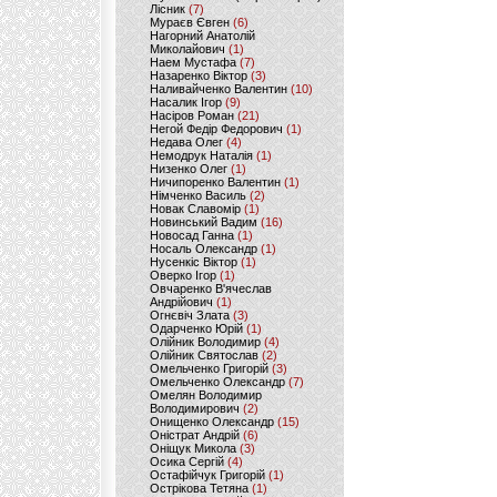
Лісник
(7)
Мураєв Євген
(6)
Нагорний Анатолій
Миколайович
(1)
Наем Мустафа
(7)
Назаренко Віктор
(3)
Наливайченко Валентин
(10)
Насалик Ігор
(9)
Насіров Роман
(21)
Негой Федір Федорович
(1)
Недава Олег
(4)
Немодрук Наталія
(1)
Низенко Олег
(1)
Ничипоренко Валентин
(1)
Німченко Василь
(2)
Новак Славомір
(1)
Новинський Вадим
(16)
Новосад Ганна
(1)
Носаль Олександр
(1)
Нусенкіс Віктор
(1)
Оверко Ігор
(1)
Овчаренко В'ячеслав
Андрійович
(1)
Огнєвіч Злата
(3)
Одарченко Юрій
(1)
Олійник Володимир
(4)
Олійник Святослав
(2)
Омельченко Григорій
(3)
Омельченко Олександр
(7)
Омелян Володимир
Володимирович
(2)
Онищенко Олександр
(15)
Оністрат Андрій
(6)
Оніщук Микола
(3)
Осика Сергій
(4)
Остафійчук Григорій
(1)
Острікова Тетяна
(1)