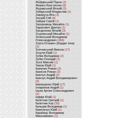
Жебрівський Павло
(2)
Жеваго Констянтин
(8)
Журавський Віталій
(3)
Забарський Владислав
(1)
Заверуха Віта
(3)
Загорій Гліб
(4)
Зайцев Сергій
(1)
Запорожець Михайло
(1)
Зарахович Дмитро
(1)
Захарченко Віталій
(3)
Згуровський Михайло
(1)
Зеленський Володимир
Олександрович
(266)
Злата Огневич (Бордюг Інна)
(2)
Злочевський Микола
(17)
Зозуля Юрій
(1)
Зубик Володимир
(2)
Зубко Геннадій
(1)
Зуєв Максим
(1)
Зюков Юрій
(1)
Іваненко Роман
(2)
Іванісов Роман
(3)
Іванчук Андрій
(2)
Іванчук Андрій Володимирович
(5)
Іванющенко Юрій
(17)
Ілларіонов Андрій
(1)
Ільюк Артем Олександрович
(2)
Іоффе Юлій
(1)
Калетник Григорій
(1)
Калетник Ігор
(33)
Кальцев Володимир
(1)
Камельчук Юрій
(1)
Карабань Володимир
Миколайович
(1)