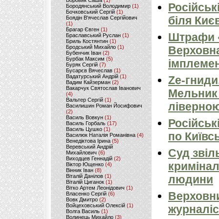
Боровик Саша
(1)
Російськ
Бородянський Володимир
(1)
Бочковський Сергій
(1)
біля Киє
Боядін В'ячеслав Сергійович
(1)
Брагар Євген
(1)
Штрафи «
Браславський Руслан
(1)
Бриль Костянтин
(1)
Бродський Михайло
(1)
Верховна
Бубенчик Іван
(2)
Бурбак Максим
(5)
імплемен
Буряк Сергій
(7)
Бусарєв Вячеслав
(1)
Вадатурський Андрій
(1)
Ze-гниди
Вадим Кайзерман
(2)
Вакарчук Святослав Іванович
Мельник
(4)
Вальтер Сергій
(1)
ліверно
Василишин Роман Йосифович
(2)
Василь Вовкун
(1)
Російськ
Василь Горбаль
(17)
Василь Цушко
(1)
по Київсь
Василюк Наталія Романівна
(4)
Венедіктова Ірина
(5)
Веревський Андрій
Суд звіл
Михайлович
(6)
Виходцев Геннадій
(2)
кримінал
Віктор Ющенко
(4)
Вінник Іван
(8)
Віталій Данілов
(1)
людини
Віталій Циганок
(1)
Вітко Артем Леонідович
(1)
Верховни
Власенко Сергій
(6)
Вовк Дмитро
(2)
Войцеховський Олексій
(1)
журналіс
Волга Василь
(1)
Волинець Михайло
(3)