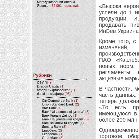
Мегадекларация Антона
«Высока вероя
Яценко
- 72 091 переглядів
успели до 1 и
продукции. И
продавать пи
ИнБев Украина
Кроме того, с
изменений,
производствен
ПАО «Карлсбе
новых норм, 
регламенты 
Рубрики
акцизные марки
CБУ
(64)
Dragon Capital
(1)
В частности, 
афери "Укргазбанка"
(1)
банківські афери
(96)
часть данных,
теперь должна
CityCommerce Bank
(1)
Union Standard Bank
(2)
«То есть пр
VAB Банк
(13)
Банк "Фінансова ініціатива"
(3)
имеющуюся в з
Банк Кредит Дніпро
(1)
более 200 млн 
Банк Національний кредит
(3)
Банк Фінанси та кредит
(1)
Дельта Банк
(3)
Одновременно 
Евробанк
(2)
Експобанк
(1)
торговое обо
Ощадбанк
(5)