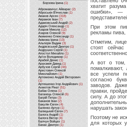
поставлено оч
Борзова Ірина
(1)
хватит разум
Абромавичус Айварас
(2)
ошибки», — 
Аброськін В’ячеслав
(1)
Аваков Арсен
(318)
представителе
Аврамов Іван
(7)
Адамовський Андрій
(2)
При этом пив
Адаріч Олександр
(1)
Азаров Микола
(12)
рекламы пива, 
Азаров Олексій
(9)
Акименко Олександр
(1)
Акімова Ірина
(13)
Отметим, лице
Альперін Вадим
(3)
Андрієвський Дмитро
(1)
стоят сейча
Андрушко Сергій
(1)
соответственно
Апостол Михайло
(1)
Ар'єв Володимир
(1)
Арабей Денис
(1)
А вот о том,
Арахамія Давид
(1)
Арбузов Сергій
(44)
помалкивают, 
Арестович Олексій
все успели п
Миколайович
(1)
Артеменко Андрій Вікторович
согласно бук
(1)
Артюшенко Ігор Андрійович
(1)
заводов. Даж
Ахметов Рінат
(51)
правки, пройде
Бабак Олена
(1)
Баганець Олексій
(6)
силу. А до эт
Багрій Петро
(3)
Баканов Іван
(2)
дополнительн
Бакулін Євген
(4)
нарушать закон
Баленко Артур
(1)
Балицький Євген
(7)
Балога Андрій
(1)
Поэтому не ис
Балога Віктор
(4)
Балчун Войцех
(1)
для которых у
Банас Дмитро
(1)