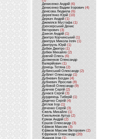
(1)
Денисенко Андрій
(6)
Денисенко Вадим Ігорович
(4)
Денісова Людміла
(6)
Дерев'янко Юрій
(10)
Деркач Андрій
(1)
Джемілєв Мустафа
(1)
Дзензерський Денис
Вікторович
(3)
Дзинзя Андрій
(1)
Дмитро Корчинський
(1)
Дмитрук Микола Ілліч
(1)
Дмитрунь Юрій
(1)
Добкін Дмитро
(1)
Добкін Михайло
(2)
Довгий Олесь
(6)
Долженков Олександр
Валерійович
(1)
Донець Тетяна
(2)
Дубинський Олександр
(2)
Дубілет Олександр
(1)
Дубневич Богдан
(4)
Дубневич Ярослав
(8)
Дубовой Олександр
(9)
Думчев Сергій
(2)
Дунаєв Сергій
(3)
Дурдинець Тиберій
(1)
Дядечко Сергій
(4)
Дятлов Ігор
(1)
Дяченко Сергій
(3)
Єжель Михайло
(1)
Ємельянов Артур
(2)
Єрмак Андрій
(2)
Єршов Олександр
(3)
Єфімов Максим
(3)
Єфімов Максим Вікторович
(2)
Єфремов Олександр
(20)
Жданов Ігор
(1)