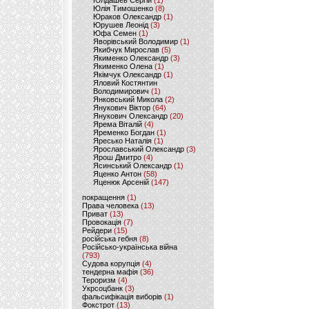
Юлдашев Сергій
(1)
Юлія Тимошенко
(8)
Юраков Олександр
(1)
Юрушев Леонід
(3)
Юфа Семен
(1)
Яворівський Володимир
(1)
Якибчук Мирослав
(5)
Якименко Олександр
(3)
Якименко Олена
(1)
Якімчук Олександр
(1)
Яловий Костянтин
Володимирович
(1)
Янковський Микола
(2)
Янукович Віктор
(64)
Янукович Олександр
(20)
Ярема Віталій
(4)
Яременко Богдан
(1)
Яресько Наталія
(1)
Ярославський Олександр
(3)
Ярош Дмитро
(4)
Ясинський Олександр
(1)
Яценко Антон
(58)
Яценюк Арсеній
(147)
покращення
(1)
Права человека
(13)
Приват
(13)
Провокація
(7)
Рейдери
(15)
російська гебня
(8)
Російсько-українська війна
(793)
Судова корупція
(4)
тендерна мафія
(36)
Тероризм
(4)
Укрсоцбанк
(3)
фальсифікація виборів
(1)
Фокстрот
(13)