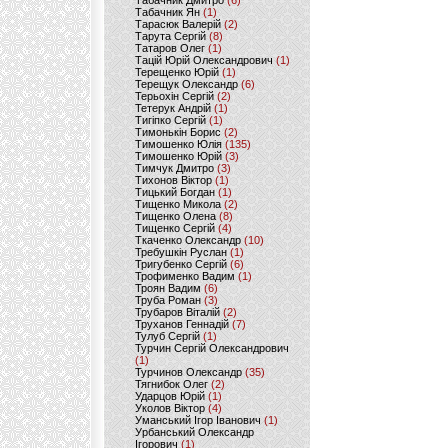
Табачник Дмитро
(6)
Табачник Ян
(1)
Тарасюк Валерій
(2)
Тарута Сергій
(8)
Татаров Олег
(1)
Тацій Юрій Олександрович
(1)
Терещенко Юрій
(1)
Терещук Олександр
(6)
Терьохін Сергій
(2)
Тетерук Андрій
(1)
Тигіпко Сергій
(1)
Тимонькін Борис
(2)
Тимошенко Юлія
(135)
Тимошенко Юрій
(3)
Тимчук Дмитро
(3)
Тихонов Віктор
(1)
Тицький Богдан
(1)
Тищенко Микола
(2)
Тищенко Олена
(8)
Тищенко Сергій
(4)
Ткаченко Олександр
(10)
Требушкін Руслан
(1)
Тригубенко Сергій
(6)
Трофименко Вадим
(1)
Троян Вадим
(6)
Труба Роман
(3)
Трубаров Віталій
(2)
Труханов Геннадій
(7)
Тулуб Сергій
(1)
Турчин Сергій Олександрович
(1)
Турчинов Олександр
(35)
Тягнибок Олег
(2)
Ударцов Юрій
(1)
Уколов Віктор
(4)
Уманський Ігор Іванович
(1)
Урбанський Олександр
Ігорович
(1)