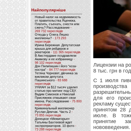
Найпопулярніше
Новый налог на недвижимость
от правительства Яценюка.
Платить, съехать, снести или
сжечь? Расследование
-
269 732 переглядів
Откуда у Олега Ляшко
миллионы?
- 173 293
переглядів
Ирина Бережная. Депутатская
крыша для рейдеров и
рекетиров
- 111 365 переглядів
В Амстердаме поздравляли
Акимову и ее избранницу
-
98 102 переглядів
Лицензии на р
Дон Пилипишин і його “коза-
ностра”
- 84 777 переглядів
8 тыс. грн в го
Тетяна Чорновіл: дівчинка за
викликом депутата
С 1 июля пиво
Пашинського
- 83 688
переглядів
производст
УНИАН за $12 тысяч удалил
статью про митинг под СБУ.
разрешительны
Вадим Симонов и Николай
для его прои
Присяжнюк отмывают свои
имена. Расследование
- 75 800
рекламу сущест
переглядів
Криминальный миллионер
принятом 28 д
Руслан Демчак. Часть 2
-
июле. В тож
73 855 переглядів
Донецкое «Межигорье»
принятие з
Татьяны Бахтеевой ждет
экспроприаторов. 10 фото
-
нововведения.
73 288 переглядів