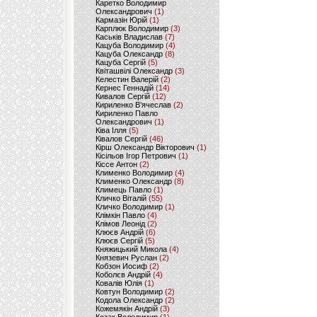
Каретко Володимир
Олександрович
(1)
Кармазін Юрій
(1)
Карплюк Володимир
(3)
Каськів Владислав
(7)
Кацуба Володимир
(4)
Кацуба Олександр
(8)
Кацуба Сергій
(5)
Квіташвілі Олександр
(3)
Келестин Валерій
(2)
Кернес Геннадій
(14)
Кивалов Сергій
(12)
Кириленко В’ячеслав
(2)
Кириленко Павло
Олександрович
(1)
Ківа Ілля
(5)
Ківалов Сергій
(46)
Кірш Олександр Вікторович
(1)
Кісільов Ігор Петрович
(1)
Кіссе Антон
(2)
Клименко Володимир
(4)
Клименко Олександр
(8)
Климець Павло
(1)
Кличко Віталій
(55)
Кличко Володимир
(1)
Клімкін Павло
(4)
Клімов Леонід
(2)
Клюєв Андрій
(6)
Клюєв Сергій
(5)
Княжицький Микола
(4)
Князевич Руслан
(2)
Кобзон Иосиф
(2)
Коболєв Андрій
(4)
Ковалів Юлія
(1)
Ковтун Володимир
(2)
Кодола Олександр
(2)
Кожемякін Андрій
(3)