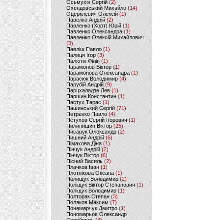
Осьмухін Сергій
(2)
Охендовський Михайло
(14)
Оцерклевич Олексій
(1)
Павелко Андрій
(2)
Павленко (Хорт) Юрій
(1)
Павленко Олександра
(1)
Павленко Олексій Михайлович
(3)
Павліш Павло
(1)
Палиця Ігор
(3)
Палютін Філіп
(1)
Парамонов Віктор
(1)
Парамонова Олександра
(1)
Парасюк Володимир
(4)
Парубій Андрій
(9)
Парцхаладзе Лев
(1)
Паршин Константин
(1)
Пастух Тарас
(1)
Пашинський Сергій
(71)
Петренко Павло
(4)
Петухов Сергій Ігорович
(1)
Пилипишин Віктор
(25)
Писарук Олександр
(2)
Пишний Андрій
(6)
Пімахова Діна
(1)
Пінчук Андрій
(2)
Пінчук Віктор
(6)
Пісний Василь
(2)
Плачков Іван
(1)
Плотнікова Оксана
(1)
Полищук Володимир
(2)
Поліщук Віктор Степанович
(1)
Поліщук Володимир
(1)
Полторак Степан
(3)
Поляков Максим
(7)
Понамарчук Дмитро
(1)
Пономарьов Олександр