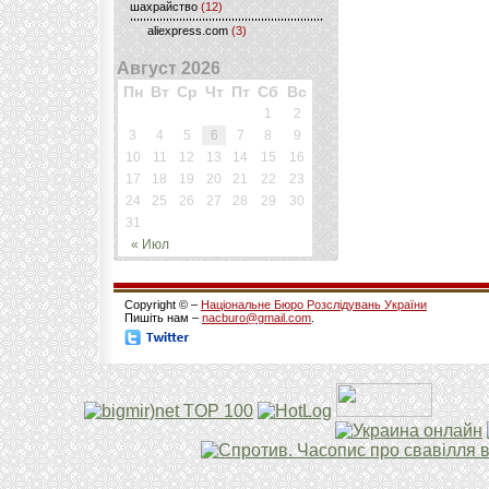
шахрайство
(12)
aliexpress.com
(3)
Август 2026
Пн
Вт
Ср
Чт
Пт
Сб
Вс
1
2
3
4
5
6
7
8
9
10
11
12
13
14
15
16
17
18
19
20
21
22
23
24
25
26
27
28
29
30
31
« Июл
Copyright © –
Національне Бюро Розслідувань України
Пишіть нам –
nacburo@gmail.com
.