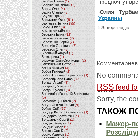
предпочтут вр
Барбул Павло
(1)
Барвіненко Віталій
(3)
Барна Олег
(4)
Юлия Турбае
Барна Степан
(2)
Баулін Юрій
(2)
Украины
Бахматюк Олег
(91)
Бахтеєва Тетяна
(55)
Бачун Олег
(3)
826 переглядів
Бейлін Михайло
(1)
Бережна Ірина
(12)
Береза Борислав
(2)
Березенко Сергій
(7)
Березкін Станіслав
(5)
Березюк Олег
(2)
Білецький Андрій
(1)
Білик Ірина
(1)
Бірюков Юрій Сергійович
(2)
Комментариев
Блажівський Петро
(1)
Бланк Максим
(3)
Бобов Геннадій
(2)
No comments
Бобов Геннадій Борисович
(1)
Богартирьова Раїса
(32)
Богдан Андрій
(8)
RSS
feed fo
Богдан Губський
(1)
Богдан Руслан
(8)
Боголюбов Геннадій Борисович
Sorry, the co
(5)
Богомолець Ольга
(2)
Богуслаєв Вячеслав
(4)
Бойко Юрій
(13)
ТАКОЖ ПО
Бондар Віктор Васильович
(1)
Бондарєв Костянтин
(4)
Бондарчук Сергій
(1)
Мажор-по
Бондик Валерій
(1)
Бондик Віктор
(5)
Розсліду
Борзов Сергiй
(2)
Борис Адамов
(1)