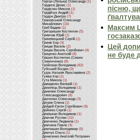
російськ
Горган (Лялька) Олександр
(1)
Гордеєв Денис
(1)
пісню, щ
Гордієнко Микола
(1)
Гордійчук Андрій
(1)
ґвалтува
Гордон Дмитро
(7)
Грановський Олександр
Михайлович
(10)
Максим 
Гриб Вадим
(1)
Григоришин Костянтин
(5)
госзаказ
Гримчак Юрій
(1)
Гриневецький Сергій
(1)
Гринів Ігор
(3)
Цей допи
Грицак Василь
(2)
Грицак Василь Сергійович
(4)
не буде 
Гриценко Анатолій
(8)
Грішин Костянтин (Семен
Семенченко)
(8)
Гройсман Володимир
(62)
Губський Богдан
(3)
Гудзь Наталія Ярославівна
(2)
Гужва Ігор
(1)
Гута Микола
(1)
Давиденко Валерій
(1)
Данилець Володимир
(1)
Данилюк Олександр
Олександрович
(6)
Данченко Олександр
(3)
Дегрик Олена
(1)
Дейдей Євген Сергійович
(9)
Дейнеко Сергій
(1)
Демішкан Володимир
(1)
Демчак Руслан
(12)
Демченко Людмила
(1)
Демчина Павло
(4)
Демчишин Володимир
(5)
Демчук Ольга
(1)
Денисенко Анатолій Петрович