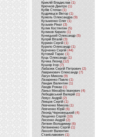
Криклій Владислав
(1)
Крючков Дмитро
(1)
Кубів Степан
(1)
Кудрявцєв Віктор
(1)
Кужель Олександра
(9)
Кузьменко Олег
(1)
Кузьмін Рінат
(3)
Кулик Костянтин
(5)
Куликов Кирило
(1)
Куницький Олександр
(5)
Купрій Віталій
(3)
Курикін Сергій
(1)
Курило Олександр
(1)
Курченко Сергій
(44)
Кутовий Тарас
(1)
Куць Олександр
(1)
Кучма Леонід
(12)
Кушнір Ігор
(7)
Лабазюк Сергій Петрович
(2)
Лавринович Олександр
(7)
Лагун Микола
(9)
Лазаренко Павло
(1)
Ландик Валентин
(1)
Ландік Роман
(1)
Ланьо Михайло Іванович
(4)
Лебедівський Валерій
(1)
Левус Андрій
(2)
Левцов Сергій
(1)
Левченко Микола
(1)
Левченко Юрій
(6)
Леонід Черновецький
(4)
Лещенко Сергій
(10)
Лисенко Андрій
(2)
Литвин Володимир
(6)
Литвиненко Сергій
(1)
Лихоліт Валентин
Станіславович
(1)