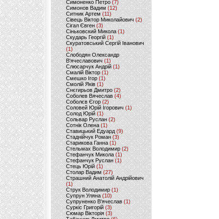
Симоненко Петро
(7)
Симонов Вадим
(12)
Ситник Артем
(11)
Сівець Віктор Миколайович
(2)
Сігал Євген
(3)
Сіньковский Микола
(1)
Скударь Георгій
(1)
Скуратовський Сергій Іванович
(1)
Слободян Олександр
В'ячеславович
(1)
Слюсарчук Андрій
(1)
Смалій Віктор
(1)
Смешко Ігор
(1)
Смолій Яків
(1)
Снєгирьов Дмитро
(2)
Соболев Вячеслав
(4)
Соболєв Єгор
(2)
Соловей Юрій Ігорович
(1)
Солод Юрій
(1)
Сольвар Руслан
(2)
Сотнік Олена
(1)
Ставицький Едуард
(9)
Стаднійчук Роман
(3)
Старикова Ганна
(1)
Стельмах Володимир
(2)
Стефанчук Микола
(1)
Стефанчук Руслан
(1)
Стець Юрій
(1)
Столар Вадим
(27)
Страшний Анатолій Андрійович
(1)
Струк Володимир
(1)
Супрун Уляна
(10)
Супруненко В'ячеслав
(1)
Суркіс Григорій
(3)
Сюмар Вікторія
(3)