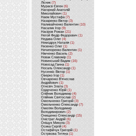
Лісник
(7)
Мураєв Євген
(6)
Нагорний Анатолій
Миколайович
(1)
Наем Мустафа
(7)
Назаренко Віктор
(3)
Наливайченко Валентин
(10)
Насалик Ігор
(9)
Насіров Роман
(21)
Негой Федір Федорович
(1)
Недава Олег
(4)
Немодрук Наталія
(1)
Низенко Олег
(1)
Ничипоренко Валентин
(1)
Німченко Василь
(2)
Новак Славомір
(1)
Новинський Вадим
(16)
Новосад Ганна
(1)
Носаль Олександр
(1)
Нусенкіс Віктор
(1)
Оверко Ігор
(1)
Овчаренко В'ячеслав
Андрійович
(1)
Огнєвіч Злата
(3)
Одарченко Юрій
(1)
Олійник Володимир
(4)
Олійник Святослав
(2)
Омельченко Григорій
(3)
Омельченко Олександр
(7)
Омелян Володимир
Володимирович
(2)
Онищенко Олександр
(15)
Оністрат Андрій
(6)
Оніщук Микола
(3)
Осика Сергій
(4)
Остафійчук Григорій
(1)
Острікова Тетяна
(1)