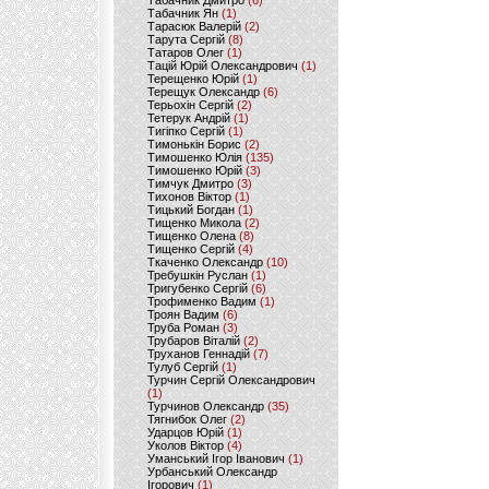
Табачник Дмитро
(6)
Табачник Ян
(1)
Тарасюк Валерій
(2)
Тарута Сергій
(8)
Татаров Олег
(1)
Тацій Юрій Олександрович
(1)
Терещенко Юрій
(1)
Терещук Олександр
(6)
Терьохін Сергій
(2)
Тетерук Андрій
(1)
Тигіпко Сергій
(1)
Тимонькін Борис
(2)
Тимошенко Юлія
(135)
Тимошенко Юрій
(3)
Тимчук Дмитро
(3)
Тихонов Віктор
(1)
Тицький Богдан
(1)
Тищенко Микола
(2)
Тищенко Олена
(8)
Тищенко Сергій
(4)
Ткаченко Олександр
(10)
Требушкін Руслан
(1)
Тригубенко Сергій
(6)
Трофименко Вадим
(1)
Троян Вадим
(6)
Труба Роман
(3)
Трубаров Віталій
(2)
Труханов Геннадій
(7)
Тулуб Сергій
(1)
Турчин Сергій Олександрович
(1)
Турчинов Олександр
(35)
Тягнибок Олег
(2)
Ударцов Юрій
(1)
Уколов Віктор
(4)
Уманський Ігор Іванович
(1)
Урбанський Олександр
Ігорович
(1)