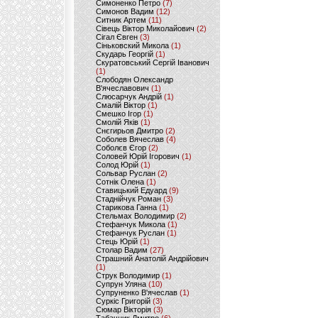
Симоненко Петро
(7)
Симонов Вадим
(12)
Ситник Артем
(11)
Сівець Віктор Миколайович
(2)
Сігал Євген
(3)
Сіньковский Микола
(1)
Скударь Георгій
(1)
Скуратовський Сергій Іванович
(1)
Слободян Олександр
В'ячеславович
(1)
Слюсарчук Андрій
(1)
Смалій Віктор
(1)
Смешко Ігор
(1)
Смолій Яків
(1)
Снєгирьов Дмитро
(2)
Соболев Вячеслав
(4)
Соболєв Єгор
(2)
Соловей Юрій Ігорович
(1)
Солод Юрій
(1)
Сольвар Руслан
(2)
Сотнік Олена
(1)
Ставицький Едуард
(9)
Стаднійчук Роман
(3)
Старикова Ганна
(1)
Стельмах Володимир
(2)
Стефанчук Микола
(1)
Стефанчук Руслан
(1)
Стець Юрій
(1)
Столар Вадим
(27)
Страшний Анатолій Андрійович
(1)
Струк Володимир
(1)
Супрун Уляна
(10)
Супруненко В'ячеслав
(1)
Суркіс Григорій
(3)
Сюмар Вікторія
(3)