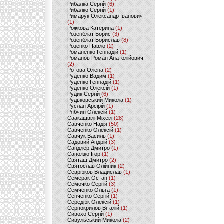
Рибалка Сергій
(6)
Рибалко Сергій
(1)
Римарук Олександр Іванович
(1)
Рожкова Катерина
(1)
Розенблат Борис
(3)
Розенблат Борислав
(8)
Розенко Павло
(2)
Романенко Геннадій
(1)
Романов Роман Анатолійович
(2)
Ротова Олена
(2)
Руденко Вадим
(1)
Руденко Геннадій
(1)
Руденко Олексій
(1)
Рудик Сергій
(6)
Рудьковський Микола
(1)
Руслан Арсірій
(1)
Рябчин Олексій
(1)
Саакашвілі Міхеіл
(28)
Савченко Надія
(50)
Савченко Олексій
(1)
Савчук Василь
(1)
Садовий Андрій
(3)
Сандлер Дмитро
(1)
Сапожко Ігор
(1)
Святаш Дмитро
(2)
Святослав Олійник
(2)
Севрюков Владислав
(1)
Семерак Остап
(1)
Семочко Сергій
(3)
Семченко Ольга
(1)
Сенченко Сергій
(1)
Середюк Олексій
(1)
Серпокрилов Віталій
(1)
Сивохо Сергій
(1)
Сивульський Микола
(2)