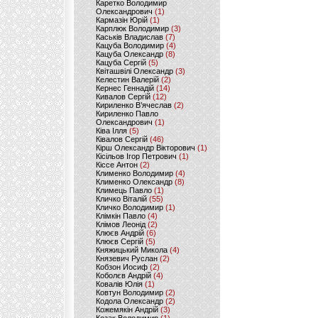
Каретко Володимир
Олександрович
(1)
Кармазін Юрій
(1)
Карплюк Володимир
(3)
Каськів Владислав
(7)
Кацуба Володимир
(4)
Кацуба Олександр
(8)
Кацуба Сергій
(5)
Квіташвілі Олександр
(3)
Келестин Валерій
(2)
Кернес Геннадій
(14)
Кивалов Сергій
(12)
Кириленко В’ячеслав
(2)
Кириленко Павло
Олександрович
(1)
Ківа Ілля
(5)
Ківалов Сергій
(46)
Кірш Олександр Вікторович
(1)
Кісільов Ігор Петрович
(1)
Кіссе Антон
(2)
Клименко Володимир
(4)
Клименко Олександр
(8)
Климець Павло
(1)
Кличко Віталій
(55)
Кличко Володимир
(1)
Клімкін Павло
(4)
Клімов Леонід
(2)
Клюєв Андрій
(6)
Клюєв Сергій
(5)
Княжицький Микола
(4)
Князевич Руслан
(2)
Кобзон Иосиф
(2)
Коболєв Андрій
(4)
Ковалів Юлія
(1)
Ковтун Володимир
(2)
Кодола Олександр
(2)
Кожемякін Андрій
(3)