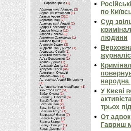
Російськ
Борзова Ірина
(1)
Абромавичус Айварас
(2)
по Київсь
Аброськін В’ячеслав
(1)
Аваков Арсен
(318)
Суд звіл
Аврамов Іван
(7)
Адамовський Андрій
(2)
Адаріч Олександр
(1)
кримінал
Азаров Микола
(12)
Азаров Олексій
(9)
людини
Акименко Олександр
(1)
Акімова Ірина
(13)
Альперін Вадим
(3)
Верховни
Андрієвський Дмитро
(1)
Андрушко Сергій
(1)
журналіс
Апостол Михайло
(1)
Ар'єв Володимир
(1)
Арабей Денис
(1)
Кримінал
Арахамія Давид
(1)
Арбузов Сергій
(44)
повернув
Арестович Олексій
Миколайович
(1)
народна 
Артеменко Андрій Вікторович
(1)
Артюшенко Ігор Андрійович
(1)
У Києві 
Ахметов Рінат
(51)
Бабак Олена
(1)
активіст
Баганець Олексій
(6)
Багрій Петро
(3)
Баканов Іван
(2)
трьох пі
Бакулін Євген
(4)
Баленко Артур
(1)
Балицький Євген
(7)
От адвок
Балога Андрій
(1)
Балога Віктор
(4)
Гавриш м
Балчун Войцех
(1)
Банас Дмитро
(1)