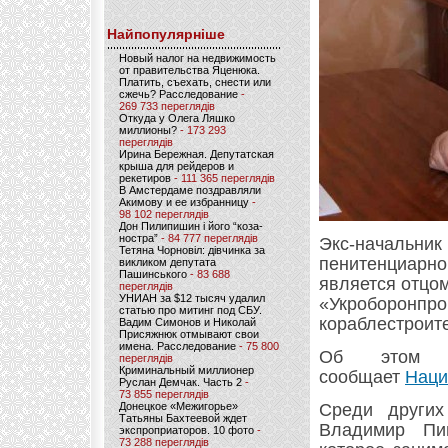
Найпопулярніше
Новый налог на недвижимость
от правительства Яценюка.
Платить, съехать, снести или
сжечь? Расследование
-
269 733 переглядів
Откуда у Олега Ляшко
миллионы?
- 173 293
переглядів
Ирина Бережная. Депутатская
крыша для рейдеров и
рекетиров
- 111 365 переглядів
В Амстердаме поздравляли
Акимову и ее избранницу
-
98 102 переглядів
Дон Пилипишин і його “коза-
ностра”
- 84 777 переглядів
Экс-начальни
Тетяна Чорновіл: дівчинка за
пенитенциарно
викликом депутата
Пашинського
- 83 688
является отцо
переглядів
УНИАН за $12 тысяч удалил
«Укроборонпро
статью про митинг под СБУ.
кораблестроит
Вадим Симонов и Николай
Присяжнюк отмывают свои
имена. Расследование
- 75 800
Об этом пи
переглядів
Криминальный миллионер
сообщает
Наци
Руслан Демчак. Часть 2
-
73 855 переглядів
Донецкое «Межигорье»
Среди других
Татьяны Бахтеевой ждет
Владимир Пи
экспроприаторов. 10 фото
-
73 288 переглядів