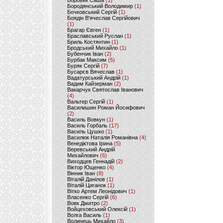
Боровик Саша
(1)
Бородянський Володимир
(1)
Бочковський Сергій
(1)
Боядін В'ячеслав Сергійович
(1)
Брагар Євген
(1)
Браславський Руслан
(1)
Бриль Костянтин
(1)
Бродський Михайло
(1)
Бубенчик Іван
(2)
Бурбак Максим
(5)
Буряк Сергій
(7)
Бусарєв Вячеслав
(1)
Вадатурський Андрій
(1)
Вадим Кайзерман
(2)
Вакарчук Святослав Іванович
(4)
Вальтер Сергій
(1)
Василишин Роман Йосифович
(2)
Василь Вовкун
(1)
Василь Горбаль
(17)
Василь Цушко
(1)
Василюк Наталія Романівна
(4)
Венедіктова Ірина
(5)
Веревський Андрій
Михайлович
(6)
Виходцев Геннадій
(2)
Віктор Ющенко
(4)
Вінник Іван
(8)
Віталій Данілов
(1)
Віталій Циганок
(1)
Вітко Артем Леонідович
(1)
Власенко Сергій
(6)
Вовк Дмитро
(2)
Войцеховський Олексій
(1)
Волга Василь
(1)
Волинець Михайло
(3)