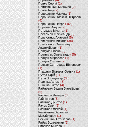
Сергійович
(4)
Попко Сергій
(1)
Поплавський Михайло
(2)
Попов Ігор
(2)
Порошенко Марина
(1)
Порошенко Олексій Петрович
(4)
Порошенко Петро
(465)
Портнов Андрій
(9)
Потураєв Микита
(1)
Прессман Олександр
(3)
Присяжнюк Анатолій
(5)
Присяжнюк Микола
(38)
Присяжнюк Олександр
Анатолійович
(1)
Притула Олена
(3)
Прогнімак Олександр
(35)
Продан Мирослав
(1)
Продан Оксана
(2)
Протас Святослав Вікторович
(1)
Пташник Вікторія Юріївна
(1)
Путас Юрій
(1)
Путін Володимир
(38)
Пшонка Артем
(8)
Пшонка Віктор
(4)
Рабінович Вадим Зіновійович
(6)
Разумков Дмитро
(3)
Райнін Ігор
(5)
Ратніков Дмитро
(1)
Рачук Олег
(1)
Резніков Олексій
(1)
Резніченко Валентин
Михайлович
(1)
Речинський Станіслав
(1)
Рибак Володимир
(1)
Рибаков Микола
(1)