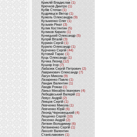
Криклій Владислав
(1)
Крючков Дмитро
(1)
Кубів Степан
(1)
Кудрявцєв Віктор
(1)
Кужель Олександра
(9)
Кузьменко Олег
(1)
Кузьмін Рінат
(3)
Кулик Костянтин
(5)
Куликов Кирило
(1)
Куницький Олександр
(5)
Купрій Віталій
(3)
Курикін Сергій
(1)
Курило Олександр
(1)
Курченко Сергій
(44)
Кутовий Тарас
(1)
Куць Олександр
(1)
Кучма Леонід
(12)
Кушнір Ігор
(7)
Лабазюк Сергій Петрович
(2)
Лавринович Олександр
(7)
Лагун Микола
(9)
Лазаренко Павло
(1)
Ландик Валентин
(1)
Ландік Роман
(1)
Ланьо Михайло Іванович
(4)
Лебедівський Валерій
(1)
Левус Андрій
(2)
Левцов Сергій
(1)
Левченко Микола
(1)
Левченко Юрій
(6)
Леонід Черновецький
(4)
Лещенко Сергій
(10)
Лисенко Андрій
(2)
Литвин Володимир
(6)
Литвиненко Сергій
(1)
Лихоліт Валентин
Станіславович
(1)