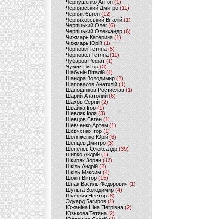
Чернушенко Антон
(1)
Чернявський Дмитро
(11)
Черняк Євген
(12)
Черняховський Віталій
(1)
Черпіцький Олег
(6)
Черпіцький Олександр
(6)
Чижмарь Катерина
(1)
Чижмарь Юрій
(1)
Чорновіл Тетяна
(5)
Чорновол Тетяна
(11)
Чубаров Рефат
(1)
Чумак Віктор
(3)
Шабунін Віталій
(4)
Шандра Володимир
(2)
Шаповалов Анатолій
(1)
Шапошніков Ростислав
(1)
Шарий Анатолий
(6)
Шахов Сергій
(2)
Швайка Ігор
(1)
Шевляк Ілля
(3)
Шевцов Євген
(1)
Шевченко Артем
(1)
Шевченко Ігор
(1)
Шеляженко Юрій
(6)
Шенцев Дмитро
(3)
Шепелев Олександр
(39)
Шипко Андрій
(1)
Шкиряк Зорян
(12)
Шкіль Андрій
(2)
Шкіль Максим
(4)
Шокін Віктор
(15)
Шпак Василь Федорович
(1)
Шульга Володимир
(4)
Шуфрич Нестор
(8)
Эдуард Багиров
(1)
Южаніна Ніна Петрівна
(2)
Юзькова Тетяна
(2)