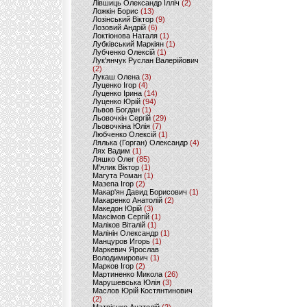
Лівшиць Олександр Ілліч
(2)
Ложкін Борис
(13)
Лозінський Віктор
(9)
Лозовий Андрій
(6)
Локтіонова Наталя
(1)
Лубківський Маркіян
(1)
Лубченко Олексій
(1)
Лук'янчук Руслан Валерійович
(2)
Лукаш Олена
(3)
Луценко Ігор
(4)
Луценко Ірина
(14)
Луценко Юрій
(94)
Львов Богдан
(1)
Льовочкін Сергій
(29)
Льовочкіна Юлія
(7)
Любченко Олексій
(1)
Лялька (Горган) Олександр
(4)
Лях Вадим
(1)
Ляшко Олег
(85)
М'ялик Віктор
(1)
Магута Роман
(1)
Мазепа Ігор
(2)
Макар'ян Давид Борисович
(1)
Макаренко Анатолій
(2)
Македон Юрій
(3)
Максімов Сергій
(1)
Маліков Віталій
(1)
Малінін Олександр
(1)
Манцуров Игорь
(1)
Маркевич Ярослав
Володимирович
(1)
Марков Ігор
(2)
Мартиненко Микола
(26)
Марушевська Юлія
(3)
Маслов Юрій Костянтинович
(2)