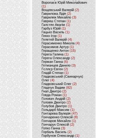
Воропаєв Юрій Миколайович
(1)
Вощевський Валерій
(2)
Гаврилова Лідія
(2)
Гаврилюк Михайло
(3)
Гавриш Степан
(1)
Галстян Авагім
(1)
Гарбуз Юрій
(1)
Гацько Василь
(1)
Гекко Ігор
(1)
Гелетей Валерій
(4)
Герасименко Микола
(4)
Герасимов Артур
(1)
Геращенко Антон
(15)
Герега Галина
(1)
Герега Олександр
(2)
Герман Ганна
(6)
Гетманцев Данило
(3)
Гєллєр Євген
(2)
Гладій Степан
(1)
Гладковський (Свинарчук)
Олег
(4)
Гладковський Олег
(2)
Гладчук Вадим
(82)
Гнап Дмитро
(2)
Говда Роман
(1)
Головач Андрій
(2)
Головін Дмитро
(2)
Голубов Дмитро
(1)
Гольдарб Максим
(1)
Гонтарева Валерія
(47)
Гончаренко Олексій
(8)
Гончаров Михайло
(1)
Гончарук Олексій
(2)
Гопко Ганна
(3)
Горбаль Василь
(2)
Горбунов Олександр
(1)