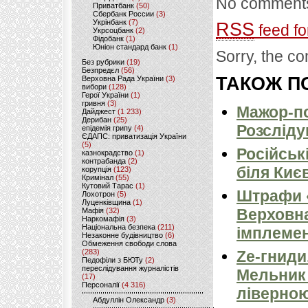
No comments
Приватбанк
(50)
Сбербанк России
(3)
Укрінбанк
(7)
RSS
feed fo
Укрсоцбанк
(2)
Фідобанк
(1)
Юніон стандард банк
(1)
Sorry, the co
Без рубрики
(19)
Безпредєл
(56)
ТАКОЖ ПО
Верховна Рада України
(3)
вибори
(128)
Герої України
(1)
гривня
(3)
Мажор-по
Дайджест
(1 233)
Дерибан
(25)
Розсліду
епідемія грипу
(4)
ЄДАПС: приватизація України
(5)
Російськ
казнокрадство
(1)
контрабанда
(2)
біля Киє
корупція
(123)
Кримінал
(55)
Кутовий Тарас
(1)
Штрафи «
Лохотрон
(5)
Луценківщина
(1)
Верховна
Мафія
(32)
Наркомафія
(3)
Національна безпека
(211)
імплемен
Незаконне будівництво
(6)
Обмеження свободи слова
(283)
Ze-гниди
Педофіли з БЮТу
(2)
переслідування журналістів
Мельник
(17)
Персоналії
(4 316)
ліверно
Абдуллін Олександр
(3)