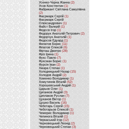
Усенко-Чорна Жанна
(2)
Усов Констянтин
(1)
Фабрикант Світлана Самуілівна
(2)
Фаєрмарк Сергій
(1)
Фаєрмарк Сергій
Олександрович
(1)
Файст Валерій
(1)
Федєєв Ігор
(1)
Федорук Анатолій Петрович
(2)
Федорчук Анатолій
(1)
Федосов Едуард
(1)
Филатов Борис
(11)
Філатов Олексій
(6)
Фірташ Дмитро
(28)
Фріз Ірина
(1)
Фукс Павло
(7)
Фуксман Борис
(1)
Фурсін Іван
(2)
Хмара Степан
(1)
Холодницький Назар
(15)
Холодов Андрій
(2)
Хоменко Володимир
(1)
Хомутиннік Віталій
(52)
Хорошевський Андрій
(1)
Царьов Олег
(1)
Циганков Андрій
(3)
Циплаков Руслан
(7)
Цуканов Віктор
(1)
Цушко Василь
(16)
Чеботарь Сергій
(15)
Чеботарьов Олексій
(1)
Чемерис Володимир
(1)
Чепинога Віталій
(1)
Черкаський Ігор
(12)
Черновецький Леонід
(2)
Черновецький Степан
(3)