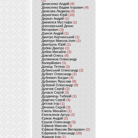
(1)
Денисенко Андрій
(6)
Денисенко Вадим Ігорович
(4)
Денісова Людміла
(6)
Дерев'янко Юрій
(10)
Деркач Андрій
(1)
Джемілєв Мустафа
(1)
Дзензерський Денис
Вікторович
(3)
Дзинзя Андрій
(1)
Дмитро Корчинський
(1)
Дмитрук Микола Ілліч
(1)
Дмитрунь Юрій
(1)
Добкін Дмитро
(1)
Добкін Михайло
(2)
Довгий Олесь
(6)
Долженков Олександр
Валерійович
(1)
Донець Тетяна
(2)
Дубинський Олександр
(2)
Дубілет Олександр
(1)
Дубневич Богдан
(4)
Дубневич Ярослав
(8)
Дубовой Олександр
(9)
Думчев Сергій
(2)
Дунаєв Сергій
(3)
Дурдинець Тиберій
(1)
Дядечко Сергій
(4)
Дятлов Ігор
(1)
Дяченко Сергій
(3)
Єжель Михайло
(1)
Ємельянов Артур
(2)
Єрмак Андрій
(2)
Єршов Олександр
(3)
Єфімов Максим
(3)
Єфімов Максим Вікторович
(2)
Єфремов Олександр
(20)
Жданов Ігор
(1)