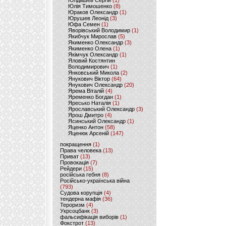
Юлдашев Сергій
(1)
Юлія Тимошенко
(8)
Юраков Олександр
(1)
Юрушев Леонід
(3)
Юфа Семен
(1)
Яворівський Володимир
(1)
Якибчук Мирослав
(5)
Якименко Олександр
(3)
Якименко Олена
(1)
Якімчук Олександр
(1)
Яловий Костянтин
Володимирович
(1)
Янковський Микола
(2)
Янукович Віктор
(64)
Янукович Олександр
(20)
Ярема Віталій
(4)
Яременко Богдан
(1)
Яресько Наталія
(1)
Ярославський Олександр
(3)
Ярош Дмитро
(4)
Ясинський Олександр
(1)
Яценко Антон
(58)
Яценюк Арсеній
(147)
покращення
(1)
Права человека
(13)
Приват
(13)
Провокація
(7)
Рейдери
(15)
російська гебня
(8)
Російсько-українська війна
(793)
Судова корупція
(4)
тендерна мафія
(36)
Тероризм
(4)
Укрсоцбанк
(3)
фальсифікація виборів
(1)
Фокстрот
(13)