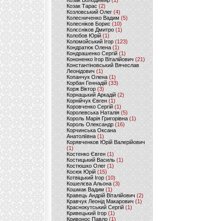
Козак Володимир
(1)
Козак Тарас
(2)
Козловський Олег
(4)
Колесниченко Вадим
(5)
Колесніков Борис
(10)
Колєсніков Дмитро
(1)
Колобов Юрій
(1)
Коломойський Ігор
(123)
Кондратюк Олена
(1)
Кондрашенко Сергій
(1)
Кононенко Ігор Віталійович
(21)
Константіновський Вячеслав
Леонідович
(1)
Копанчук Олена
(1)
Корбан Геннадій
(33)
Корж Віктор
(3)
Корнацький Аркадій
(2)
Корнійчук Євген
(1)
Коровченко Сергій
(1)
Королевська Наталія
(5)
Король Марія Григорівна
(1)
Король Олександр
(16)
Корчинська Оксана
Анатоліївна
(1)
Корявченков Юрій Валерійович
(1)
Костенко Євген
(1)
Костицький Василь
(1)
Костюшко Олег
(1)
Косюк Юрій
(15)
Котвіцький Ігор
(10)
Кошелєва Альона
(3)
Кошмак Вадим
(1)
Кравець Андрій Віталійович
(2)
Кравчук Леонід Макарович
(1)
Краснокутський Сергій
(1)
Кривецький Ігор
(1)
Кривонос Павло
(1)