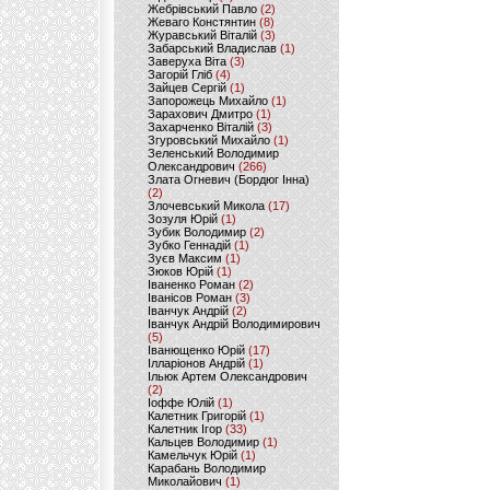
Жебрівський Павло
(2)
Жеваго Констянтин
(8)
Журавський Віталій
(3)
Забарський Владислав
(1)
Заверуха Віта
(3)
Загорій Гліб
(4)
Зайцев Сергій
(1)
Запорожець Михайло
(1)
Зарахович Дмитро
(1)
Захарченко Віталій
(3)
Згуровський Михайло
(1)
Зеленський Володимир
Олександрович
(266)
Злата Огневич (Бордюг Інна)
(2)
Злочевський Микола
(17)
Зозуля Юрій
(1)
Зубик Володимир
(2)
Зубко Геннадій
(1)
Зуєв Максим
(1)
Зюков Юрій
(1)
Іваненко Роман
(2)
Іванісов Роман
(3)
Іванчук Андрій
(2)
Іванчук Андрій Володимирович
(5)
Іванющенко Юрій
(17)
Ілларіонов Андрій
(1)
Ільюк Артем Олександрович
(2)
Іоффе Юлій
(1)
Калетник Григорій
(1)
Калетник Ігор
(33)
Кальцев Володимир
(1)
Камельчук Юрій
(1)
Карабань Володимир
Миколайович
(1)