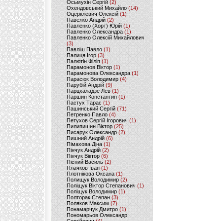
Осьмухін Сергій
(2)
Охендовський Михайло
(14)
Оцерклевич Олексій
(1)
Павелко Андрій
(2)
Павленко (Хорт) Юрій
(1)
Павленко Олександра
(1)
Павленко Олексій Михайлович
(3)
Павліш Павло
(1)
Палиця Ігор
(3)
Палютін Філіп
(1)
Парамонов Віктор
(1)
Парамонова Олександра
(1)
Парасюк Володимир
(4)
Парубій Андрій
(9)
Парцхаладзе Лев
(1)
Паршин Константин
(1)
Пастух Тарас
(1)
Пашинський Сергій
(71)
Петренко Павло
(4)
Петухов Сергій Ігорович
(1)
Пилипишин Віктор
(25)
Писарук Олександр
(2)
Пишний Андрій
(6)
Пімахова Діна
(1)
Пінчук Андрій
(2)
Пінчук Віктор
(6)
Пісний Василь
(2)
Плачков Іван
(1)
Плотнікова Оксана
(1)
Полищук Володимир
(2)
Поліщук Віктор Степанович
(1)
Поліщук Володимир
(1)
Полторак Степан
(3)
Поляков Максим
(7)
Понамарчук Дмитро
(1)
Пономарьов Олександр