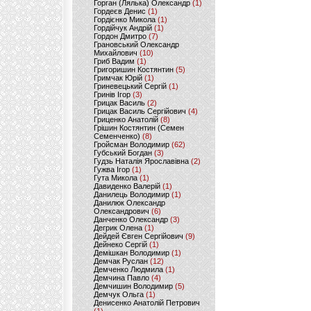
Горган (Лялька) Олександр
(1)
Гордеєв Денис
(1)
Гордієнко Микола
(1)
Гордійчук Андрій
(1)
Гордон Дмитро
(7)
Грановський Олександр
Михайлович
(10)
Гриб Вадим
(1)
Григоришин Костянтин
(5)
Гримчак Юрій
(1)
Гриневецький Сергій
(1)
Гринів Ігор
(3)
Грицак Василь
(2)
Грицак Василь Сергійович
(4)
Гриценко Анатолій
(8)
Грішин Костянтин (Семен
Семенченко)
(8)
Гройсман Володимир
(62)
Губський Богдан
(3)
Гудзь Наталія Ярославівна
(2)
Гужва Ігор
(1)
Гута Микола
(1)
Давиденко Валерій
(1)
Данилець Володимир
(1)
Данилюк Олександр
Олександрович
(6)
Данченко Олександр
(3)
Дегрик Олена
(1)
Дейдей Євген Сергійович
(9)
Дейнеко Сергій
(1)
Демішкан Володимир
(1)
Демчак Руслан
(12)
Демченко Людмила
(1)
Демчина Павло
(4)
Демчишин Володимир
(5)
Демчук Ольга
(1)
Денисенко Анатолій Петрович