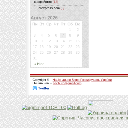
шахрайство
(12)
aliexpress.com
(3)
Август 2026
Пн
Вт
Ср
Чт
Пт
Сб
Вс
1
2
3
4
5
6
7
8
9
10
11
12
13
14
15
16
17
18
19
20
21
22
23
24
25
26
27
28
29
30
31
« Июл
Copyright © –
Національне Бюро Розслідувань України
Пишіть нам –
nacburo@gmail.com
.