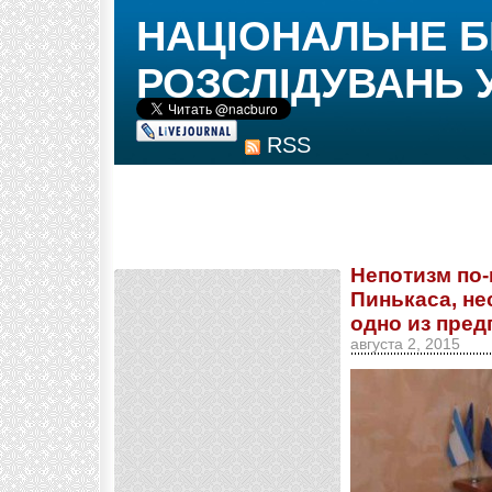
НАЦІОНАЛЬНЕ 
РОЗСЛІДУВАНЬ 
RSS
Непотизм по
Пинькаса, не
одно из пред
августа 2, 2015