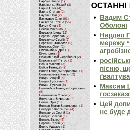
Барбул Павло
(1)
ОСТАННІ
Барвіненко Віталій
(3)
Барна Олег
(4)
Барна Степан
(2)
Баулін Юрій
(2)
Вадим Ст
Бахматюк Олег
(91)
Бахтеєва Тетяна
(55)
Оболоні
Бачун Олег
(3)
Бейлін Михайло
(1)
Бережна Ірина
(12)
Нардеп 
Береза Борислав
(2)
Березенко Сергій
(7)
мережу “
Березкін Станіслав
(5)
Березюк Олег
(2)
агробізн
Білецький Андрій
(1)
Білик Ірина
(1)
Бірюков Юрій Сергійович
(2)
російськ
Блажівський Петро
(1)
Бланк Максим
(3)
пісню, щ
Бобов Геннадій
(2)
Бобов Геннадій Борисович
(1)
Богартирьова Раїса
(32)
ґвалтува
Богдан Андрій
(8)
Богдан Губський
(1)
Максим 
Богдан Руслан
(8)
Боголюбов Геннадій Борисович
(5)
госзаказ
Богомолець Ольга
(2)
Богуслаєв Вячеслав
(4)
Цей допи
Бойко Юрій
(13)
Бондар Віктор Васильович
(1)
Бондарєв Костянтин
(4)
не буде 
Бондарчук Сергій
(1)
Бондик Валерій
(1)
Бондик Віктор
(5)
Борзов Сергiй
(2)
Борис Адамов
(1)