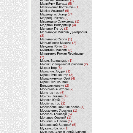
Матвієнко Анатолій
(2)
Матвійчук Едуард
(5)
Матейченко Костянтин
(1)
Матіос Анатолій
(9)
Медведчук Віктор
(74)
Медведь Віктор
(2)
Медведько Олександр
(1)
Медяник Володимир
(4)
Мельник Петро
(3)
Мельничук Максим Дмитрович
(3)
Мельничук Сергій
(1)
Мельніченко Микола
(2)
Мендель Юлія
(2)
Микитась Максим
(8)
Микитенко Роман Леонідович
(2)
Мисик Володимир
(1)
Мисик Володимир Юрійович
(2)
Мізрах Ігор
(3)
Мірошник Андрій
(1)
Мірошниченко Ігор
(3)
Мірошниченко Юрій
(4)
Мірошніченко Іван
Володимирович
(2)
Могильов Анатолій
(2)
Молоток Ігор
(6)
Монтян Тетяна
(4)
Мороко Юрій
(2)
Мосійчук Ігор
(2)
Москалевський В'ячеслав
(1)
Москаленко Ярослав
(1)
Москаль Геннадій
(5)
Мочанов Олексій
(1)
Мошенець Олена
(1)
Мошенский Валерий
(5)
Муженко Віктор
(1)
Мужчиль Олег (Сергій Аміров)