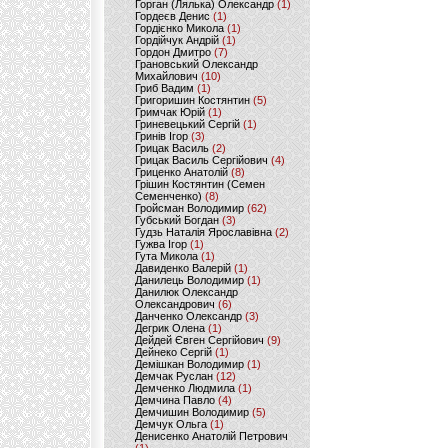
Горган (Лялька) Олександр
(1)
Гордеєв Денис
(1)
Гордієнко Микола
(1)
Гордійчук Андрій
(1)
Гордон Дмитро
(7)
Грановський Олександр
Михайлович
(10)
Гриб Вадим
(1)
Григоришин Костянтин
(5)
Гримчак Юрій
(1)
Гриневецький Сергій
(1)
Гринів Ігор
(3)
Грицак Василь
(2)
Грицак Василь Сергійович
(4)
Гриценко Анатолій
(8)
Грішин Костянтин (Семен
Семенченко)
(8)
Гройсман Володимир
(62)
Губський Богдан
(3)
Гудзь Наталія Ярославівна
(2)
Гужва Ігор
(1)
Гута Микола
(1)
Давиденко Валерій
(1)
Данилець Володимир
(1)
Данилюк Олександр
Олександрович
(6)
Данченко Олександр
(3)
Дегрик Олена
(1)
Дейдей Євген Сергійович
(9)
Дейнеко Сергій
(1)
Демішкан Володимир
(1)
Демчак Руслан
(12)
Демченко Людмила
(1)
Демчина Павло
(4)
Демчишин Володимир
(5)
Демчук Ольга
(1)
Денисенко Анатолій Петрович