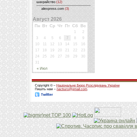
шахрайство
(12)
aliexpress.com
(3)
Август 2026
Пн
Вт
Ср
Чт
Пт
Сб
Вс
1
2
3
4
5
6
7
8
9
10
11
12
13
14
15
16
17
18
19
20
21
22
23
24
25
26
27
28
29
30
31
« Июл
Copyright © –
Національне Бюро Розслідувань України
Пишіть нам –
nacburo@gmail.com
.