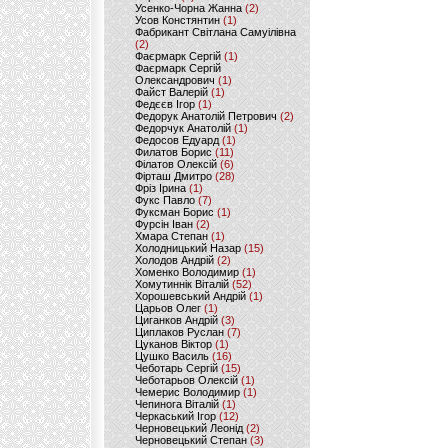
Усенко-Чорна Жанна
(2)
Усов Констянтин
(1)
Фабрикант Світлана Самуілівна
(2)
Фаєрмарк Сергій
(1)
Фаєрмарк Сергій
Олександрович
(1)
Файст Валерій
(1)
Федєєв Ігор
(1)
Федорук Анатолій Петрович
(2)
Федорчук Анатолій
(1)
Федосов Едуард
(1)
Филатов Борис
(11)
Філатов Олексій
(6)
Фірташ Дмитро
(28)
Фріз Ірина
(1)
Фукс Павло
(7)
Фуксман Борис
(1)
Фурсін Іван
(2)
Хмара Степан
(1)
Холодницький Назар
(15)
Холодов Андрій
(2)
Хоменко Володимир
(1)
Хомутиннік Віталій
(52)
Хорошевський Андрій
(1)
Царьов Олег
(1)
Циганков Андрій
(3)
Циплаков Руслан
(7)
Цуканов Віктор
(1)
Цушко Василь
(16)
Чеботарь Сергій
(15)
Чеботарьов Олексій
(1)
Чемерис Володимир
(1)
Чепинога Віталій
(1)
Черкаський Ігор
(12)
Черновецький Леонід
(2)
Черновецький Степан
(3)