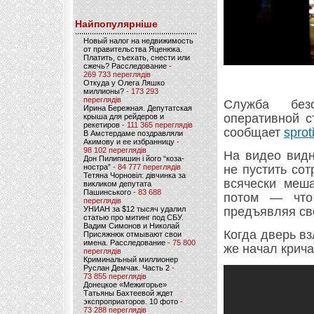
Найпопулярніше
Новый налог на недвижимость
от правительства Яценюка.
Платить, съехать, снести или
сжечь? Расследование
-
269 733 переглядів
Откуда у Олега Ляшко
миллионы?
- 173 293
переглядів
Служба без
Ирина Бережная. Депутатская
оперативной с
крыша для рейдеров и
рекетиров
- 111 365 переглядів
сообщает
sprot
В Амстердаме поздравляли
Акимову и ее избранницу
-
98 102 переглядів
На видео видн
Дон Пилипишин і його “коза-
ностра”
- 84 777 переглядів
не пустить со
Тетяна Чорновіл: дівчинка за
всячески меша
викликом депутата
Пашинського
- 83 688
потом — что 
переглядів
УНИАН за $12 тысяч удалил
предъявляя св
статью про митинг под СБУ.
Вадим Симонов и Николай
Когда дверь вз
Присяжнюк отмывают свои
имена. Расследование
- 75 800
же начал крича
переглядів
Криминальный миллионер
Руслан Демчак. Часть 2
-
73 855 переглядів
Донецкое «Межигорье»
Татьяны Бахтеевой ждет
экспроприаторов. 10 фото
-
73 288 переглядів