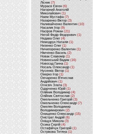
Лісник
(7)
Мураєв Євген
(6)
Нагорний Анатолій
Миколайович
(1)
Наем Мустафа
(7)
Назаренко Віктор
(3)
Наливайченко Валентин
(10)
Насалик Ігор
(9)
Насіров Роман
(21)
Негой Федір Федорович
(1)
Недава Олег
(4)
Немодрук Наталія
(1)
Низенко Олег
(1)
Ничипоренко Валентин
(1)
Німченко Василь
(2)
Новак Славомір
(1)
Новинський Вадим
(16)
Новосад Ганна
(1)
Носаль Олександр
(1)
Нусенкіс Віктор
(1)
Оверко Ігор
(1)
Овчаренко В'ячеслав
Андрійович
(1)
Огнєвіч Злата
(3)
Одарченко Юрій
(1)
Олійник Володимир
(4)
Олійник Святослав
(2)
Омельченко Григорій
(3)
Омельченко Олександр
(7)
Омелян Володимир
Володимирович
(2)
Онищенко Олександр
(15)
Оністрат Андрій
(6)
Оніщук Микола
(3)
Осика Сергій
(4)
Остафійчук Григорій
(1)
Острікова Тетяна
(1)