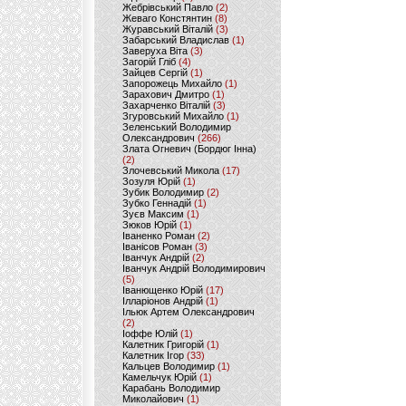
Жебрівський Павло
(2)
Жеваго Констянтин
(8)
Журавський Віталій
(3)
Забарський Владислав
(1)
Заверуха Віта
(3)
Загорій Гліб
(4)
Зайцев Сергій
(1)
Запорожець Михайло
(1)
Зарахович Дмитро
(1)
Захарченко Віталій
(3)
Згуровський Михайло
(1)
Зеленський Володимир
Олександрович
(266)
Злата Огневич (Бордюг Інна)
(2)
Злочевський Микола
(17)
Зозуля Юрій
(1)
Зубик Володимир
(2)
Зубко Геннадій
(1)
Зуєв Максим
(1)
Зюков Юрій
(1)
Іваненко Роман
(2)
Іванісов Роман
(3)
Іванчук Андрій
(2)
Іванчук Андрій Володимирович
(5)
Іванющенко Юрій
(17)
Ілларіонов Андрій
(1)
Ільюк Артем Олександрович
(2)
Іоффе Юлій
(1)
Калетник Григорій
(1)
Калетник Ігор
(33)
Кальцев Володимир
(1)
Камельчук Юрій
(1)
Карабань Володимир
Миколайович
(1)