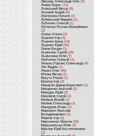
Лівшиць Олександр Ілліч
(2)
Ложкін Борис
(13)
Лозінський Віктор
(9)
Лозовий Андрій
(6)
Локтіонова Наталя
(1)
Лубківський Маркіян
(1)
Лубченко Олексій
(1)
Лук'янчук Руслан Валерійович
(2)
Лукаш Олена
(3)
Луценко Ігор
(4)
Луценко Ірина
(14)
Луценко Юрій
(94)
Львов Богдан
(1)
Льовочкін Сергій
(29)
Льовочкіна Юлія
(7)
Любченко Олексій
(1)
Лялька (Горган) Олександр
(4)
Лях Вадим
(1)
Ляшко Олег
(85)
М'ялик Віктор
(1)
Магута Роман
(1)
Мазепа Ігор
(2)
Макар'ян Давид Борисович
(1)
Макаренко Анатолій
(2)
Македон Юрій
(3)
Максімов Сергій
(1)
Маліков Віталій
(1)
Малінін Олександр
(1)
Манцуров Игорь
(1)
Маркевич Ярослав
Володимирович
(1)
Марков Ігор
(2)
Мартиненко Микола
(26)
Марушевська Юлія
(3)
Маслов Юрій Костянтинович
(2)