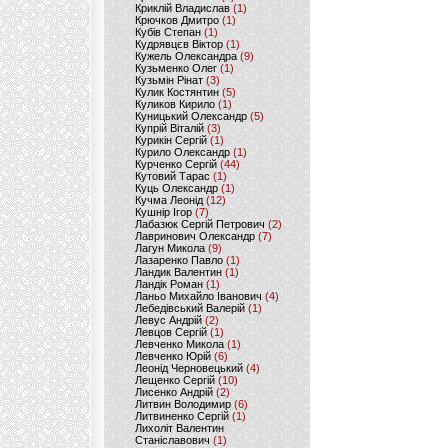
Криклій Владислав
(1)
Крючков Дмитро
(1)
Кубів Степан
(1)
Кудрявцєв Віктор
(1)
Кужель Олександра
(9)
Кузьменко Олег
(1)
Кузьмін Рінат
(3)
Кулик Костянтин
(5)
Куликов Кирило
(1)
Куницький Олександр
(5)
Купрій Віталій
(3)
Курикін Сергій
(1)
Курило Олександр
(1)
Курченко Сергій
(44)
Кутовий Тарас
(1)
Куць Олександр
(1)
Кучма Леонід
(12)
Кушнір Ігор
(7)
Лабазюк Сергій Петрович
(2)
Лавринович Олександр
(7)
Лагун Микола
(9)
Лазаренко Павло
(1)
Ландик Валентин
(1)
Ландік Роман
(1)
Ланьо Михайло Іванович
(4)
Лебедівський Валерій
(1)
Левус Андрій
(2)
Левцов Сергій
(1)
Левченко Микола
(1)
Левченко Юрій
(6)
Леонід Черновецький
(4)
Лещенко Сергій
(10)
Лисенко Андрій
(2)
Литвин Володимир
(6)
Литвиненко Сергій
(1)
Лихоліт Валентин
Станіславович
(1)