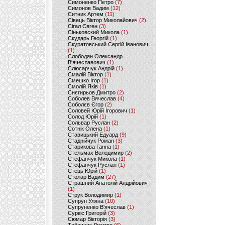
Симоненко Петро
(7)
Симонов Вадим
(12)
Ситник Артем
(11)
Сівець Віктор Миколайович
(2)
Сігал Євген
(3)
Сіньковский Микола
(1)
Скударь Георгій
(1)
Скуратовський Сергій Іванович
(1)
Слободян Олександр
В'ячеславович
(1)
Слюсарчук Андрій
(1)
Смалій Віктор
(1)
Смешко Ігор
(1)
Смолій Яків
(1)
Снєгирьов Дмитро
(2)
Соболев Вячеслав
(4)
Соболєв Єгор
(2)
Соловей Юрій Ігорович
(1)
Солод Юрій
(1)
Сольвар Руслан
(2)
Сотнік Олена
(1)
Ставицький Едуард
(9)
Стаднійчук Роман
(3)
Старикова Ганна
(1)
Стельмах Володимир
(2)
Стефанчук Микола
(1)
Стефанчук Руслан
(1)
Стець Юрій
(1)
Столар Вадим
(27)
Страшний Анатолій Андрійович
(1)
Струк Володимир
(1)
Супрун Уляна
(10)
Супруненко В'ячеслав
(1)
Суркіс Григорій
(3)
Сюмар Вікторія
(3)