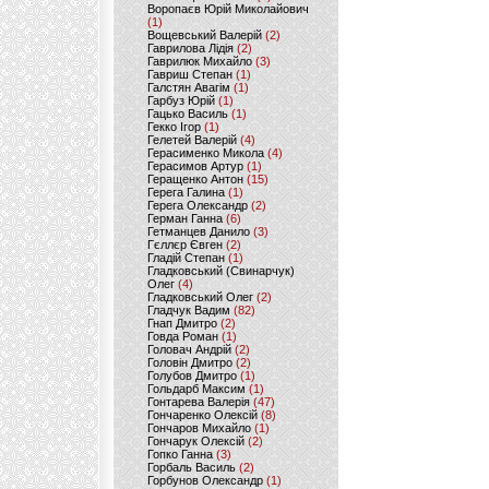
Воропаєв Юрій Миколайович
(1)
Вощевський Валерій
(2)
Гаврилова Лідія
(2)
Гаврилюк Михайло
(3)
Гавриш Степан
(1)
Галстян Авагім
(1)
Гарбуз Юрій
(1)
Гацько Василь
(1)
Гекко Ігор
(1)
Гелетей Валерій
(4)
Герасименко Микола
(4)
Герасимов Артур
(1)
Геращенко Антон
(15)
Герега Галина
(1)
Герега Олександр
(2)
Герман Ганна
(6)
Гетманцев Данило
(3)
Гєллєр Євген
(2)
Гладій Степан
(1)
Гладковський (Свинарчук)
Олег
(4)
Гладковський Олег
(2)
Гладчук Вадим
(82)
Гнап Дмитро
(2)
Говда Роман
(1)
Головач Андрій
(2)
Головін Дмитро
(2)
Голубов Дмитро
(1)
Гольдарб Максим
(1)
Гонтарева Валерія
(47)
Гончаренко Олексій
(8)
Гончаров Михайло
(1)
Гончарук Олексій
(2)
Гопко Ганна
(3)
Горбаль Василь
(2)
Горбунов Олександр
(1)