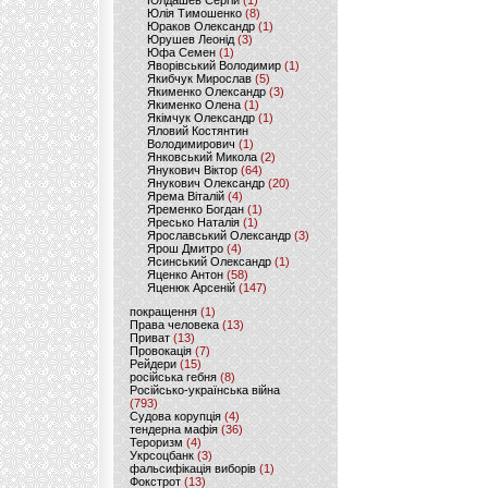
Юлдашев Сергій
(1)
Юлія Тимошенко
(8)
Юраков Олександр
(1)
Юрушев Леонід
(3)
Юфа Семен
(1)
Яворівський Володимир
(1)
Якибчук Мирослав
(5)
Якименко Олександр
(3)
Якименко Олена
(1)
Якімчук Олександр
(1)
Яловий Костянтин
Володимирович
(1)
Янковський Микола
(2)
Янукович Віктор
(64)
Янукович Олександр
(20)
Ярема Віталій
(4)
Яременко Богдан
(1)
Яресько Наталія
(1)
Ярославський Олександр
(3)
Ярош Дмитро
(4)
Ясинський Олександр
(1)
Яценко Антон
(58)
Яценюк Арсеній
(147)
покращення
(1)
Права человека
(13)
Приват
(13)
Провокація
(7)
Рейдери
(15)
російська гебня
(8)
Російсько-українська війна
(793)
Судова корупція
(4)
тендерна мафія
(36)
Тероризм
(4)
Укрсоцбанк
(3)
фальсифікація виборів
(1)
Фокстрот
(13)