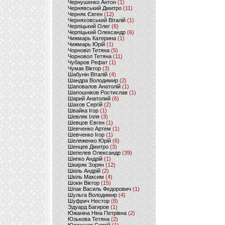
Чернушенко Антон
(1)
Чернявський Дмитро
(11)
Черняк Євген
(12)
Черняховський Віталій
(1)
Черпіцький Олег
(6)
Черпіцький Олександр
(6)
Чижмарь Катерина
(1)
Чижмарь Юрій
(1)
Чорновіл Тетяна
(5)
Чорновол Тетяна
(11)
Чубаров Рефат
(1)
Чумак Віктор
(3)
Шабунін Віталій
(4)
Шандра Володимир
(2)
Шаповалов Анатолій
(1)
Шапошніков Ростислав
(1)
Шарий Анатолий
(6)
Шахов Сергій
(2)
Швайка Ігор
(1)
Шевляк Ілля
(3)
Шевцов Євген
(1)
Шевченко Артем
(1)
Шевченко Ігор
(1)
Шеляженко Юрій
(6)
Шенцев Дмитро
(3)
Шепелев Олександр
(39)
Шипко Андрій
(1)
Шкиряк Зорян
(12)
Шкіль Андрій
(2)
Шкіль Максим
(4)
Шокін Віктор
(15)
Шпак Василь Федорович
(1)
Шульга Володимир
(4)
Шуфрич Нестор
(8)
Эдуард Багиров
(1)
Южаніна Ніна Петрівна
(2)
Юзькова Тетяна
(2)