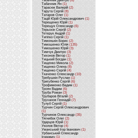
Табачник Дмитро
(6)
Табачник Ян
(1)
Тарасюк Валерій
(2)
Тарута Сергій
(8)
Татаров Олег
(1)
Тацій Юрій Олександрович
(1)
Терещенко Юрій
(1)
Терещук Олександр
(6)
Терьохін Сергій
(2)
Тетерук Андрій
(1)
Тигіпко Сергій
(1)
Тимонькін Борис
(2)
Тимошенко Юлія
(135)
Тимошенко Юрій
(3)
Тимчук Дмитро
(3)
Тихонов Віктор
(1)
Тицький Богдан
(1)
Тищенко Микола
(2)
Тищенко Олена
(8)
Тищенко Сергій
(4)
Ткаченко Олександр
(10)
Требушкін Руслан
(1)
Тригубенко Сергій
(6)
Трофименко Вадим
(1)
Троян Вадим
(6)
Труба Роман
(3)
Трубаров Віталій
(2)
Труханов Геннадій
(7)
Тулуб Сергій
(1)
Турчин Сергій Олександрович
(1)
Турчинов Олександр
(35)
Тягнибок Олег
(2)
Ударцов Юрій
(1)
Уколов Віктор
(4)
Уманський Ігор Іванович
(1)
Урбанський Олександр
Ігорович
(1)