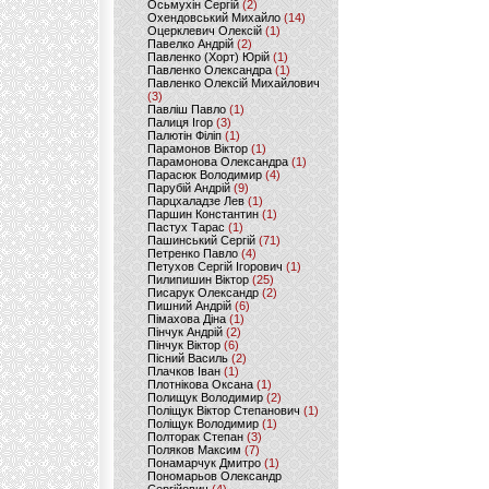
Осьмухін Сергій
(2)
Охендовський Михайло
(14)
Оцерклевич Олексій
(1)
Павелко Андрій
(2)
Павленко (Хорт) Юрій
(1)
Павленко Олександра
(1)
Павленко Олексій Михайлович
(3)
Павліш Павло
(1)
Палиця Ігор
(3)
Палютін Філіп
(1)
Парамонов Віктор
(1)
Парамонова Олександра
(1)
Парасюк Володимир
(4)
Парубій Андрій
(9)
Парцхаладзе Лев
(1)
Паршин Константин
(1)
Пастух Тарас
(1)
Пашинський Сергій
(71)
Петренко Павло
(4)
Петухов Сергій Ігорович
(1)
Пилипишин Віктор
(25)
Писарук Олександр
(2)
Пишний Андрій
(6)
Пімахова Діна
(1)
Пінчук Андрій
(2)
Пінчук Віктор
(6)
Пісний Василь
(2)
Плачков Іван
(1)
Плотнікова Оксана
(1)
Полищук Володимир
(2)
Поліщук Віктор Степанович
(1)
Поліщук Володимир
(1)
Полторак Степан
(3)
Поляков Максим
(7)
Понамарчук Дмитро
(1)
Пономарьов Олександр