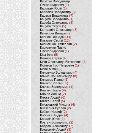
Каретко Володимир
Олександрович
(1)
Кармазін Юрій
(1)
Карплюк Володимир
(3)
Каськів Владислав
(7)
Кацуба Володимир
(4)
Кацуба Олександр
(8)
Кацуба Сергій
(5)
Квіташвілі Олександр
(3)
Келестин Валерій
(2)
Кернес Геннадій
(14)
Кивалов Сергій
(12)
Кириленко В’ячеслав
(2)
Кириленко Павло
Олександрович
(1)
Ківа Ілля
(5)
Ківалов Сергій
(46)
Кірш Олександр Вікторович
(1)
Кісільов Ігор Петрович
(1)
Кіссе Антон
(2)
Клименко Володимир
(4)
Клименко Олександр
(8)
Климець Павло
(1)
Кличко Віталій
(55)
Кличко Володимир
(1)
Клімкін Павло
(4)
Клімов Леонід
(2)
Клюєв Андрій
(6)
Клюєв Сергій
(5)
Княжицький Микола
(4)
Князевич Руслан
(2)
Кобзон Иосиф
(2)
Коболєв Андрій
(4)
Ковалів Юлія
(1)
Ковтун Володимир
(2)
Кодола Олександр
(2)
Кожемякін Андрій
(3)