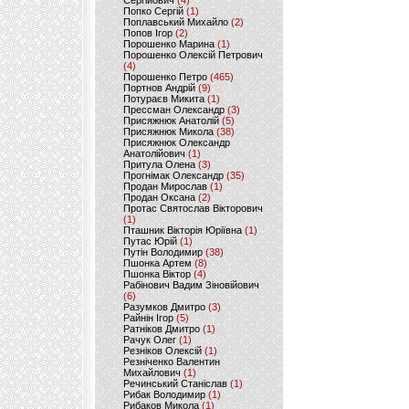
Сергійович
(4)
Попко Сергій
(1)
Поплавський Михайло
(2)
Попов Ігор
(2)
Порошенко Марина
(1)
Порошенко Олексій Петрович
(4)
Порошенко Петро
(465)
Портнов Андрій
(9)
Потураєв Микита
(1)
Прессман Олександр
(3)
Присяжнюк Анатолій
(5)
Присяжнюк Микола
(38)
Присяжнюк Олександр
Анатолійович
(1)
Притула Олена
(3)
Прогнімак Олександр
(35)
Продан Мирослав
(1)
Продан Оксана
(2)
Протас Святослав Вікторович
(1)
Пташник Вікторія Юріївна
(1)
Путас Юрій
(1)
Путін Володимир
(38)
Пшонка Артем
(8)
Пшонка Віктор
(4)
Рабінович Вадим Зіновійович
(6)
Разумков Дмитро
(3)
Райнін Ігор
(5)
Ратніков Дмитро
(1)
Рачук Олег
(1)
Резніков Олексій
(1)
Резніченко Валентин
Михайлович
(1)
Речинський Станіслав
(1)
Рибак Володимир
(1)
Рибаков Микола
(1)