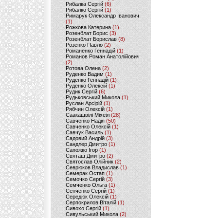
Рибалка Сергій
(6)
Рибалко Сергій
(1)
Римарук Олександр Іванович
(1)
Рожкова Катерина
(1)
Розенблат Борис
(3)
Розенблат Борислав
(8)
Розенко Павло
(2)
Романенко Геннадій
(1)
Романов Роман Анатолійович
(2)
Ротова Олена
(2)
Руденко Вадим
(1)
Руденко Геннадій
(1)
Руденко Олексій
(1)
Рудик Сергій
(6)
Рудьковський Микола
(1)
Руслан Арсірій
(1)
Рябчин Олексій
(1)
Саакашвілі Міхеіл
(28)
Савченко Надія
(50)
Савченко Олексій
(1)
Савчук Василь
(1)
Садовий Андрій
(3)
Сандлер Дмитро
(1)
Сапожко Ігор
(1)
Святаш Дмитро
(2)
Святослав Олійник
(2)
Севрюков Владислав
(1)
Семерак Остап
(1)
Семочко Сергій
(3)
Семченко Ольга
(1)
Сенченко Сергій
(1)
Середюк Олексій
(1)
Серпокрилов Віталій
(1)
Сивохо Сергій
(1)
Сивульський Микола
(2)