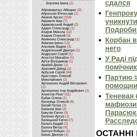
сдался
Борзова Ірина
(1)
Абромавичус Айварас
(2)
Генпроку
Аброськін В’ячеслав
(1)
Аваков Арсен
(318)
уникнути
Аврамов Іван
(7)
Адамовський Андрій
(2)
Подроби
Адаріч Олександр
(1)
Азаров Микола
(12)
Азаров Олексій
(9)
Корбан в
Акименко Олександр
(1)
Акімова Ірина
(13)
него
Альперін Вадим
(3)
Андрієвський Дмитро
(1)
Андрушко Сергій
(1)
У Раді п
Апостол Михайло
(1)
Ар'єв Володимир
(1)
Арабей Денис
(1)
помічник
Арахамія Давид
(1)
Арбузов Сергій
(44)
Партию 
Арестович Олексій
Миколайович
(1)
Артеменко Андрій Вікторович
помощни
(1)
Артюшенко Ігор Андрійович
(1)
Теневая 
Ахметов Рінат
(51)
Бабак Олена
(1)
Баганець Олексій
(6)
мафиози
Багрій Петро
(3)
Баканов Іван
(2)
Парасюка
Бакулін Євген
(4)
Баленко Артур
(1)
Расследо
Балицький Євген
(7)
Балога Андрій
(1)
Балога Віктор
(4)
ОСТАННІ
Балчун Войцех
(1)
Банас Дмитро
(1)