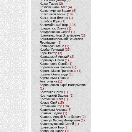
Козак Володимир
(1)
Козак Тарас
(2)
Козловський Олег
(4)
Колесниченко Вадим
(5)
Колесніков Борис
(10)
Колєсніков Дмитро
(1)
Колобов Юрій
(1)
Коломойський Ігор
(123)
Кондратюк Олена
(1)
Кондрашенко Сергій
(1)
Кононенко Ігор Віталійович
(21)
Константіновський Вячеслав
Леонідович
(1)
Копанчук Олена
(1)
Корбан Геннадій
(33)
Корж Віктор
(3)
Корнацький Аркадій
(2)
Корнійчук Євген
(1)
Коровченко Сергій
(1)
Королевська Наталія
(5)
Король Марія Григорівна
(1)
Король Олександр
(16)
Корчинська Оксана
Анатоліївна
(1)
Корявченков Юрій Валерійович
(1)
Костенко Євген
(1)
Костицький Василь
(1)
Костюшко Олег
(1)
Косюк Юрій
(15)
Котвіцький Ігор
(10)
Кошелєва Альона
(3)
Кошмак Вадим
(1)
Кравець Андрій Віталійович
(2)
Кравчук Леонід Макарович
(1)
Краснокутський Сергій
(1)
Кривецький Ігор
(1)
Кривонос Павло
(1)