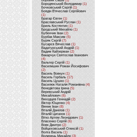
Боровик Саша
(1)
Бородянський Володимир
(1)
Бочковський Сергій
(1)
Боядін В'ячеслав Сергійович
(1)
Брагар Євген
(1)
Браславський Руслан
(1)
Бриль Костянтин
(1)
Бродський Михайло
(1)
Бубенчик Іван
(2)
Бурбак Максим
(5)
Буряк Сергій
(7)
Бусарєв Вячеслав
(1)
Вадатурський Андрій
(1)
Вадим Кайзерман
(2)
Вакарчук Святослав Іванович
(4)
Вальтер Сергій
(1)
Василишин Роман Йосифович
(2)
Василь Вовкун
(1)
Василь Горбаль
(17)
Василь Цушко
(1)
Василюк Наталія Романівна
(4)
Венедіктова Ірина
(5)
Веревський Андрій
Михайлович
(6)
Виходцев Геннадій
(2)
Віктор Ющенко
(4)
Вінник Іван
(8)
Віталій Данілов
(1)
Віталій Циганок
(1)
Вітко Артем Леонідович
(1)
Власенко Сергій
(6)
Вовк Дмитро
(2)
Войцеховський Олексій
(1)
Волга Василь
(1)
Волинець Михайло
(3)