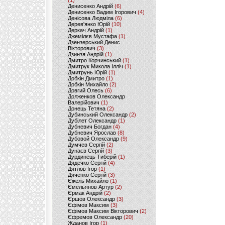
(1)
Денисенко Андрій
(6)
Денисенко Вадим Ігорович
(4)
Денісова Людміла
(6)
Дерев'янко Юрій
(10)
Деркач Андрій
(1)
Джемілєв Мустафа
(1)
Дзензерський Денис
Вікторович
(3)
Дзинзя Андрій
(1)
Дмитро Корчинський
(1)
Дмитрук Микола Ілліч
(1)
Дмитрунь Юрій
(1)
Добкін Дмитро
(1)
Добкін Михайло
(2)
Довгий Олесь
(6)
Долженков Олександр
Валерійович
(1)
Донець Тетяна
(2)
Дубинський Олександр
(2)
Дубілет Олександр
(1)
Дубневич Богдан
(4)
Дубневич Ярослав
(8)
Дубовой Олександр
(9)
Думчев Сергій
(2)
Дунаєв Сергій
(3)
Дурдинець Тиберій
(1)
Дядечко Сергій
(4)
Дятлов Ігор
(1)
Дяченко Сергій
(3)
Єжель Михайло
(1)
Ємельянов Артур
(2)
Єрмак Андрій
(2)
Єршов Олександр
(3)
Єфімов Максим
(3)
Єфімов Максим Вікторович
(2)
Єфремов Олександр
(20)
Жданов Ігор
(1)