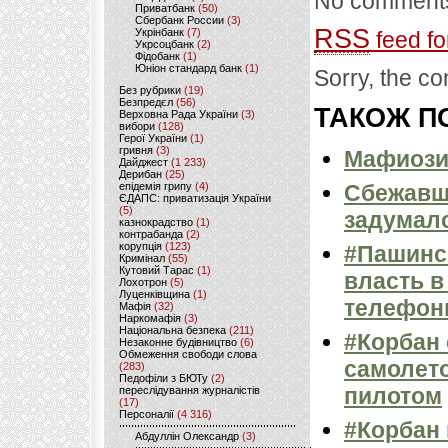
No comments
Приватбанк
(50)
Сбербанк России
(3)
RSS
Укрінбанк
(7)
feed fo
Укрсоцбанк
(2)
Фідобанк
(1)
Юніон стандард банк
(1)
Sorry, the co
Без рубрики
(19)
Безпредєл
(56)
ТАКОЖ ПО
Верховна Рада України
(3)
вибори
(128)
Герої України
(1)
гривня
(3)
Мафиози 
Дайджест
(1 233)
Дерибан
(25)
епідемія грипу
(4)
Сбежавш
ЄДАПС: приватизація України
(5)
задумалс
казнокрадство
(1)
контрабанда
(2)
корупція
(123)
#Пашинск
Кримінал
(55)
Кутовий Тарас
(1)
власть в
Лохотрон
(5)
Луценківщина
(1)
телефон
Мафія
(32)
Наркомафія
(3)
Національна безпека
(211)
#Корбан 
Незаконне будівництво
(6)
Обмеження свободи слова
самолет
(283)
Педофіли з БЮТу
(2)
пилотом
переслідування журналістів
(17)
Персоналії
(4 316)
#Корбан 
Абдуллін Олександр
(3)