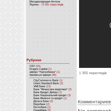
Мегадекларация Антона
Яценко
- 72 091 переглядів
Рубрики
CБУ
(64)
Dragon Capital
(1)
афери "Укргазбанка"
(1)
1 355 переглядів
банківські афери
(96)
CityCommerce Bank
(1)
Union Standard Bank
(2)
VAB Банк
(13)
Банк "Фінансова ініціатива"
(3)
Банк Кредит Дніпро
(1)
Банк Національний кредит
(3)
Банк Фінанси та кредит
(1)
Комментариев
Дельта Банк
(3)
Евробанк
(2)
Експобанк
(1)
Ощадбанк
(5)