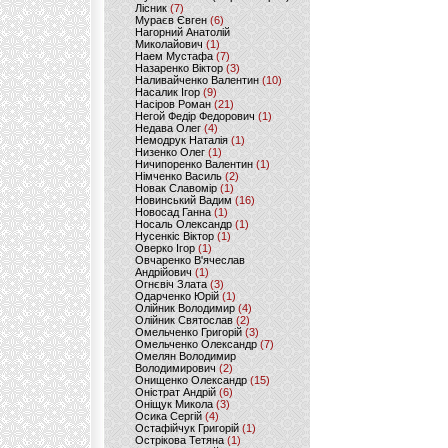
Лісник
(7)
Мураєв Євген
(6)
Нагорний Анатолій
Миколайович
(1)
Наем Мустафа
(7)
Назаренко Віктор
(3)
Наливайченко Валентин
(10)
Насалик Ігор
(9)
Насіров Роман
(21)
Негой Федір Федорович
(1)
Недава Олег
(4)
Немодрук Наталія
(1)
Низенко Олег
(1)
Ничипоренко Валентин
(1)
Німченко Василь
(2)
Новак Славомір
(1)
Новинський Вадим
(16)
Новосад Ганна
(1)
Носаль Олександр
(1)
Нусенкіс Віктор
(1)
Оверко Ігор
(1)
Овчаренко В'ячеслав
Андрійович
(1)
Огнєвіч Злата
(3)
Одарченко Юрій
(1)
Олійник Володимир
(4)
Олійник Святослав
(2)
Омельченко Григорій
(3)
Омельченко Олександр
(7)
Омелян Володимир
Володимирович
(2)
Онищенко Олександр
(15)
Оністрат Андрій
(6)
Оніщук Микола
(3)
Осика Сергій
(4)
Остафійчук Григорій
(1)
Острікова Тетяна
(1)