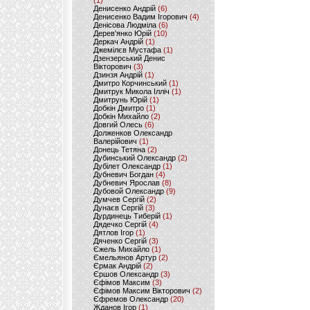
(1)
Денисенко Андрій
(6)
Денисенко Вадим Ігорович
(4)
Денісова Людміла
(6)
Дерев'янко Юрій
(10)
Деркач Андрій
(1)
Джемілєв Мустафа
(1)
Дзензерський Денис
Вікторович
(3)
Дзинзя Андрій
(1)
Дмитро Корчинський
(1)
Дмитрук Микола Ілліч
(1)
Дмитрунь Юрій
(1)
Добкін Дмитро
(1)
Добкін Михайло
(2)
Довгий Олесь
(6)
Долженков Олександр
Валерійович
(1)
Донець Тетяна
(2)
Дубинський Олександр
(2)
Дубілет Олександр
(1)
Дубневич Богдан
(4)
Дубневич Ярослав
(8)
Дубовой Олександр
(9)
Думчев Сергій
(2)
Дунаєв Сергій
(3)
Дурдинець Тиберій
(1)
Дядечко Сергій
(4)
Дятлов Ігор
(1)
Дяченко Сергій
(3)
Єжель Михайло
(1)
Ємельянов Артур
(2)
Єрмак Андрій
(2)
Єршов Олександр
(3)
Єфімов Максим
(3)
Єфімов Максим Вікторович
(2)
Єфремов Олександр
(20)
Жданов Ігор
(1)