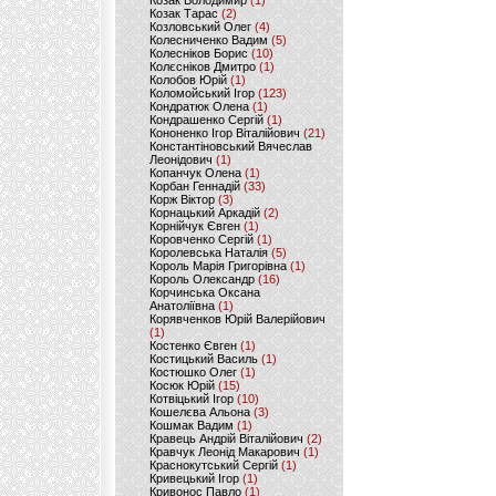
Козак Володимир
(1)
Козак Тарас
(2)
Козловський Олег
(4)
Колесниченко Вадим
(5)
Колесніков Борис
(10)
Колєсніков Дмитро
(1)
Колобов Юрій
(1)
Коломойський Ігор
(123)
Кондратюк Олена
(1)
Кондрашенко Сергій
(1)
Кононенко Ігор Віталійович
(21)
Константіновський Вячеслав
Леонідович
(1)
Копанчук Олена
(1)
Корбан Геннадій
(33)
Корж Віктор
(3)
Корнацький Аркадій
(2)
Корнійчук Євген
(1)
Коровченко Сергій
(1)
Королевська Наталія
(5)
Король Марія Григорівна
(1)
Король Олександр
(16)
Корчинська Оксана
Анатоліївна
(1)
Корявченков Юрій Валерійович
(1)
Костенко Євген
(1)
Костицький Василь
(1)
Костюшко Олег
(1)
Косюк Юрій
(15)
Котвіцький Ігор
(10)
Кошелєва Альона
(3)
Кошмак Вадим
(1)
Кравець Андрій Віталійович
(2)
Кравчук Леонід Макарович
(1)
Краснокутський Сергій
(1)
Кривецький Ігор
(1)
Кривонос Павло
(1)