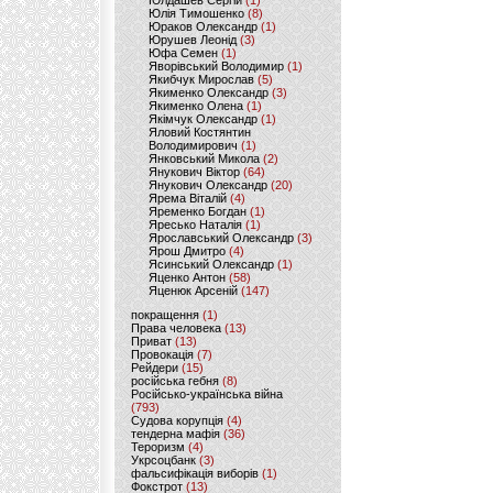
Юлдашев Сергій
(1)
Юлія Тимошенко
(8)
Юраков Олександр
(1)
Юрушев Леонід
(3)
Юфа Семен
(1)
Яворівський Володимир
(1)
Якибчук Мирослав
(5)
Якименко Олександр
(3)
Якименко Олена
(1)
Якімчук Олександр
(1)
Яловий Костянтин
Володимирович
(1)
Янковський Микола
(2)
Янукович Віктор
(64)
Янукович Олександр
(20)
Ярема Віталій
(4)
Яременко Богдан
(1)
Яресько Наталія
(1)
Ярославський Олександр
(3)
Ярош Дмитро
(4)
Ясинський Олександр
(1)
Яценко Антон
(58)
Яценюк Арсеній
(147)
покращення
(1)
Права человека
(13)
Приват
(13)
Провокація
(7)
Рейдери
(15)
російська гебня
(8)
Російсько-українська війна
(793)
Судова корупція
(4)
тендерна мафія
(36)
Тероризм
(4)
Укрсоцбанк
(3)
фальсифікація виборів
(1)
Фокстрот
(13)