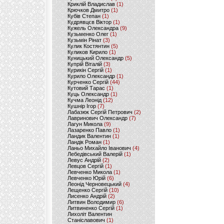
Криклій Владислав
(1)
Крючков Дмитро
(1)
Кубів Степан
(1)
Кудрявцєв Віктор
(1)
Кужель Олександра
(9)
Кузьменко Олег
(1)
Кузьмін Рінат
(3)
Кулик Костянтин
(5)
Куликов Кирило
(1)
Куницький Олександр
(5)
Купрій Віталій
(3)
Курикін Сергій
(1)
Курило Олександр
(1)
Курченко Сергій
(44)
Кутовий Тарас
(1)
Куць Олександр
(1)
Кучма Леонід
(12)
Кушнір Ігор
(7)
Лабазюк Сергій Петрович
(2)
Лавринович Олександр
(7)
Лагун Микола
(9)
Лазаренко Павло
(1)
Ландик Валентин
(1)
Ландік Роман
(1)
Ланьо Михайло Іванович
(4)
Лебедівський Валерій
(1)
Левус Андрій
(2)
Левцов Сергій
(1)
Левченко Микола
(1)
Левченко Юрій
(6)
Леонід Черновецький
(4)
Лещенко Сергій
(10)
Лисенко Андрій
(2)
Литвин Володимир
(6)
Литвиненко Сергій
(1)
Лихоліт Валентин
Станіславович
(1)