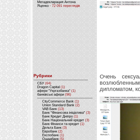
Мегадекларация Антона
Яценко
- 72 091 переглядів
Рубрики
Очень сексу
возлюбленным 
CБУ
(64)
Dragon Capital
(1)
дипломатом, к
афери "Укргазбанка"
(1)
банківські афери
(96)
CityCommerce Bank
(1)
Union Standard Bank
(2)
VAB Банк
(13)
Банк "Фінансова ініціатива"
(3)
Банк Кредит Дніпро
(1)
Банк Національний кредит
(3)
Банк Фінанси та кредит
(1)
Дельта Банк
(3)
Евробанк
(2)
Експобанк
(1)
Ощадбанк
(5)