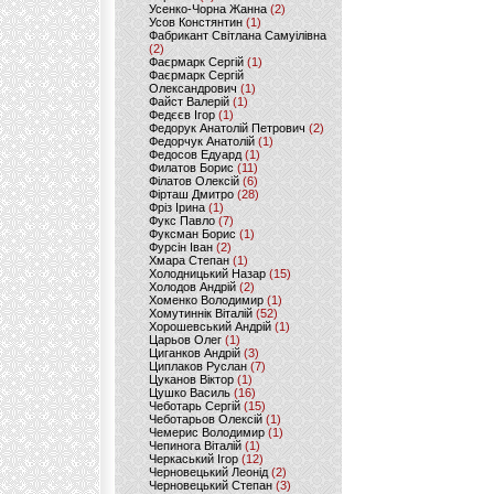
Усенко-Чорна Жанна
(2)
Усов Констянтин
(1)
Фабрикант Світлана Самуілівна
(2)
Фаєрмарк Сергій
(1)
Фаєрмарк Сергій
Олександрович
(1)
Файст Валерій
(1)
Федєєв Ігор
(1)
Федорук Анатолій Петрович
(2)
Федорчук Анатолій
(1)
Федосов Едуард
(1)
Филатов Борис
(11)
Філатов Олексій
(6)
Фірташ Дмитро
(28)
Фріз Ірина
(1)
Фукс Павло
(7)
Фуксман Борис
(1)
Фурсін Іван
(2)
Хмара Степан
(1)
Холодницький Назар
(15)
Холодов Андрій
(2)
Хоменко Володимир
(1)
Хомутиннік Віталій
(52)
Хорошевський Андрій
(1)
Царьов Олег
(1)
Циганков Андрій
(3)
Циплаков Руслан
(7)
Цуканов Віктор
(1)
Цушко Василь
(16)
Чеботарь Сергій
(15)
Чеботарьов Олексій
(1)
Чемерис Володимир
(1)
Чепинога Віталій
(1)
Черкаський Ігор
(12)
Черновецький Леонід
(2)
Черновецький Степан
(3)