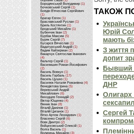
Боровик Саша
(1)
Бородянський Володимир
(1)
Бочковський Сергій
(1)
ТАКОЖ ПО
Боядін В'ячеслав Сергійович
(1)
Брагар Євген
(1)
Українсь
Браславський Руслан
(1)
Бриль Костянтин
(1)
Бродський Михайло
(1)
Юрій Сол
Бубенчик Іван
(2)
Бурбак Максим
(5)
мають біз
Буряк Сергій
(7)
Бусарєв Вячеслав
(1)
Вадатурський Андрій
(1)
З життя 
Вадим Кайзерман
(2)
Вакарчук Святослав Іванович
допит зр
(4)
Вальтер Сергій
(1)
Василишин Роман Йосифович
Бывший 
(2)
Василь Вовкун
(1)
переходе
Василь Горбаль
(17)
Василь Цушко
(1)
ДНР
Василюк Наталія Романівна
(4)
Венедіктова Ірина
(5)
Веревський Андрій
Олигарх 
Михайлович
(6)
Виходцев Геннадій
(2)
сексапил
Віктор Ющенко
(4)
Вінник Іван
(8)
Віталій Данілов
(1)
Сергей Т
Віталій Циганок
(1)
Вітко Артем Леонідович
(1)
Власенко Сергій
(6)
компром
Вовк Дмитро
(2)
Войцеховський Олексій
(1)
Племінни
Волга Василь
(1)
Волинець Михайло
(3)