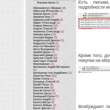
Есть письма
Борзова Ірина
(1)
подробности и
Абромавичус Айварас
(2)
Аброськін В’ячеслав
(1)
Аваков Арсен
(318)
Аврамов Іван
(7)
Адамовський Андрій
(2)
Адаріч Олександр
(1)
Азаров Микола
(12)
Азаров Олексій
(9)
Акименко Олександр
(1)
Акімова Ірина
(13)
Альперін Вадим
(3)
Андрієвський Дмитро
(1)
Андрушко Сергій
(1)
Апостол Михайло
(1)
Ар'єв Володимир
(1)
Арабей Денис
(1)
Кроме того, д
Арахамія Давид
(1)
Арбузов Сергій
(44)
покупки на eBa
Арестович Олексій
Миколайович
(1)
Артеменко Андрій Вікторович
(1)
Артюшенко Ігор Андрійович
(1)
Ахметов Рінат
(51)
Бабак Олена
(1)
Баганець Олексій
(6)
Багрій Петро
(3)
Баканов Іван
(2)
Бакулін Євген
(4)
Баленко Артур
(1)
Балицький Євген
(7)
Балога Андрій
(1)
Балога Віктор
(4)
Балчун Войцех
(1)
Возбуждают п
Банас Дмитро
(1)