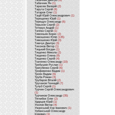
Табачник Дмитро
(6)
Табачник Ян
(1)
Тарасюк Валерій
(2)
Тарута Сергій
(8)
Татаров Олег
(1)
Тацій Юрій Олександрович
(1)
Терещенко Юрій
(1)
Терещук Олександр
(6)
Терьохін Сергій
(2)
Тетерук Андрій
(1)
Тигіпко Сергій
(1)
Тимонькін Борис
(2)
Тимошенко Юлія
(135)
Тимошенко Юрій
(3)
Тимчук Дмитро
(3)
Тихонов Віктор
(1)
Тицький Богдан
(1)
Тищенко Микола
(2)
Тищенко Олена
(8)
Тищенко Сергій
(4)
Ткаченко Олександр
(10)
Требушкін Руслан
(1)
Тригубенко Сергій
(6)
Трофименко Вадим
(1)
Троян Вадим
(6)
Труба Роман
(3)
Трубаров Віталій
(2)
Труханов Геннадій
(7)
Тулуб Сергій
(1)
Турчин Сергій Олександрович
(1)
Турчинов Олександр
(35)
Тягнибок Олег
(2)
Ударцов Юрій
(1)
Уколов Віктор
(4)
Уманський Ігор Іванович
(1)
Урбанський Олександр
Ігорович
(1)