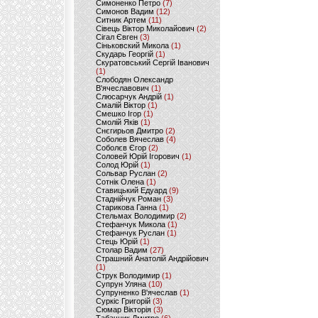
Симоненко Петро
(7)
Симонов Вадим
(12)
Ситник Артем
(11)
Сівець Віктор Миколайович
(2)
Сігал Євген
(3)
Сіньковский Микола
(1)
Скударь Георгій
(1)
Скуратовський Сергій Іванович
(1)
Слободян Олександр
В'ячеславович
(1)
Слюсарчук Андрій
(1)
Смалій Віктор
(1)
Смешко Ігор
(1)
Смолій Яків
(1)
Снєгирьов Дмитро
(2)
Соболев Вячеслав
(4)
Соболєв Єгор
(2)
Соловей Юрій Ігорович
(1)
Солод Юрій
(1)
Сольвар Руслан
(2)
Сотнік Олена
(1)
Ставицький Едуард
(9)
Стаднійчук Роман
(3)
Старикова Ганна
(1)
Стельмах Володимир
(2)
Стефанчук Микола
(1)
Стефанчук Руслан
(1)
Стець Юрій
(1)
Столар Вадим
(27)
Страшний Анатолій Андрійович
(1)
Струк Володимир
(1)
Супрун Уляна
(10)
Супруненко В'ячеслав
(1)
Суркіс Григорій
(3)
Сюмар Вікторія
(3)