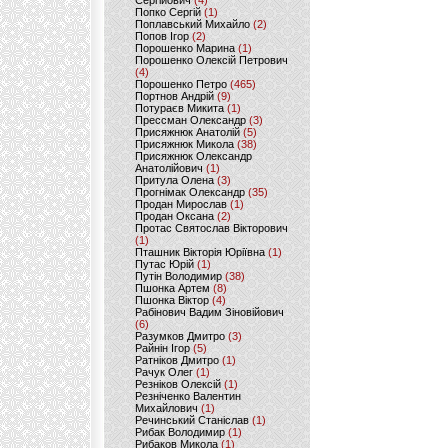
Сергійович
(4)
Попко Сергій
(1)
Поплавський Михайло
(2)
Попов Ігор
(2)
Порошенко Марина
(1)
Порошенко Олексій Петрович
(4)
Порошенко Петро
(465)
Портнов Андрій
(9)
Потураєв Микита
(1)
Прессман Олександр
(3)
Присяжнюк Анатолій
(5)
Присяжнюк Микола
(38)
Присяжнюк Олександр
Анатолійович
(1)
Притула Олена
(3)
Прогнімак Олександр
(35)
Продан Мирослав
(1)
Продан Оксана
(2)
Протас Святослав Вікторович
(1)
Пташник Вікторія Юріївна
(1)
Путас Юрій
(1)
Путін Володимир
(38)
Пшонка Артем
(8)
Пшонка Віктор
(4)
Рабінович Вадим Зіновійович
(6)
Разумков Дмитро
(3)
Райнін Ігор
(5)
Ратніков Дмитро
(1)
Рачук Олег
(1)
Резніков Олексій
(1)
Резніченко Валентин
Михайлович
(1)
Речинський Станіслав
(1)
Рибак Володимир
(1)
Рибаков Микола
(1)