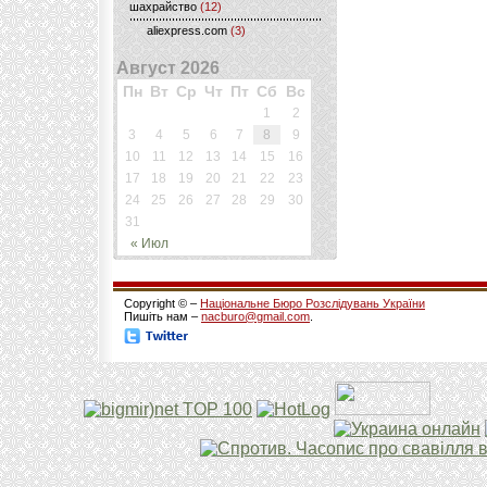
шахрайство
(12)
aliexpress.com
(3)
Август 2026
Пн
Вт
Ср
Чт
Пт
Сб
Вс
1
2
3
4
5
6
7
8
9
10
11
12
13
14
15
16
17
18
19
20
21
22
23
24
25
26
27
28
29
30
31
« Июл
Copyright © –
Національне Бюро Розслідувань України
Пишіть нам –
nacburo@gmail.com
.