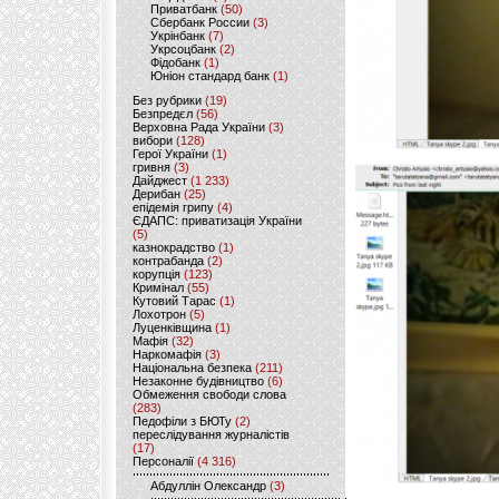
Приватбанк
(50)
Сбербанк России
(3)
Укрінбанк
(7)
Укрсоцбанк
(2)
Фідобанк
(1)
Юніон стандард банк
(1)
Без рубрики
(19)
Безпредєл
(56)
Верховна Рада України
(3)
вибори
(128)
Герої України
(1)
гривня
(3)
Дайджест
(1 233)
Дерибан
(25)
епідемія грипу
(4)
ЄДАПС: приватизація України
(5)
казнокрадство
(1)
контрабанда
(2)
корупція
(123)
Кримінал
(55)
Кутовий Тарас
(1)
Лохотрон
(5)
Луценківщина
(1)
Мафія
(32)
Наркомафія
(3)
Національна безпека
(211)
Незаконне будівництво
(6)
Обмеження свободи слова
(283)
Педофіли з БЮТу
(2)
переслідування журналістів
(17)
Персоналії
(4 316)
Абдуллін Олександр
(3)