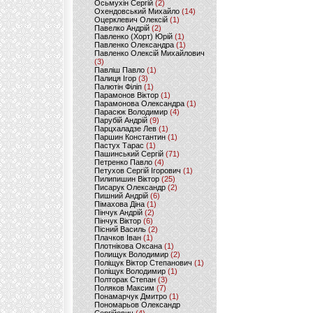
Осьмухін Сергій
(2)
Охендовський Михайло
(14)
Оцерклевич Олексій
(1)
Павелко Андрій
(2)
Павленко (Хорт) Юрій
(1)
Павленко Олександра
(1)
Павленко Олексій Михайлович
(3)
Павліш Павло
(1)
Палиця Ігор
(3)
Палютін Філіп
(1)
Парамонов Віктор
(1)
Парамонова Олександра
(1)
Парасюк Володимир
(4)
Парубій Андрій
(9)
Парцхаладзе Лев
(1)
Паршин Константин
(1)
Пастух Тарас
(1)
Пашинський Сергій
(71)
Петренко Павло
(4)
Петухов Сергій Ігорович
(1)
Пилипишин Віктор
(25)
Писарук Олександр
(2)
Пишний Андрій
(6)
Пімахова Діна
(1)
Пінчук Андрій
(2)
Пінчук Віктор
(6)
Пісний Василь
(2)
Плачков Іван
(1)
Плотнікова Оксана
(1)
Полищук Володимир
(2)
Поліщук Віктор Степанович
(1)
Поліщук Володимир
(1)
Полторак Степан
(3)
Поляков Максим
(7)
Понамарчук Дмитро
(1)
Пономарьов Олександр