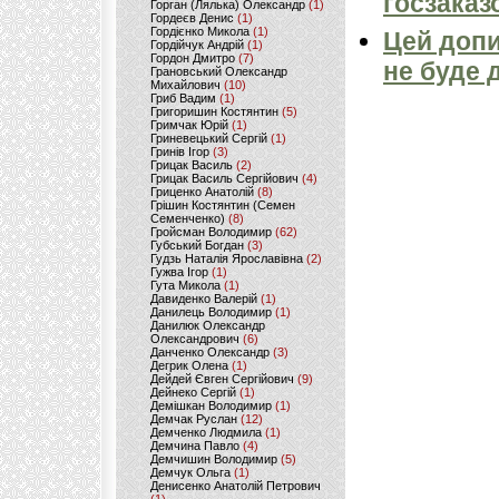
госзаказ
Горган (Лялька) Олександр
(1)
Гордеєв Денис
(1)
Гордієнко Микола
(1)
Цей допи
Гордійчук Андрій
(1)
Гордон Дмитро
(7)
не буде 
Грановський Олександр
Михайлович
(10)
Гриб Вадим
(1)
Григоришин Костянтин
(5)
Гримчак Юрій
(1)
Гриневецький Сергій
(1)
Гринів Ігор
(3)
Грицак Василь
(2)
Грицак Василь Сергійович
(4)
Гриценко Анатолій
(8)
Грішин Костянтин (Семен
Семенченко)
(8)
Гройсман Володимир
(62)
Губський Богдан
(3)
Гудзь Наталія Ярославівна
(2)
Гужва Ігор
(1)
Гута Микола
(1)
Давиденко Валерій
(1)
Данилець Володимир
(1)
Данилюк Олександр
Олександрович
(6)
Данченко Олександр
(3)
Дегрик Олена
(1)
Дейдей Євген Сергійович
(9)
Дейнеко Сергій
(1)
Демішкан Володимир
(1)
Демчак Руслан
(12)
Демченко Людмила
(1)
Демчина Павло
(4)
Демчишин Володимир
(5)
Демчук Ольга
(1)
Денисенко Анатолій Петрович