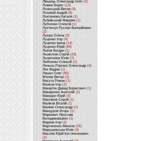
Лівшиць Олександр Ілліч
(2)
Ложкін Борис
(13)
Лозінський Віктор
(9)
Лозовий Андрій
(6)
Локтіонова Наталя
(1)
Лубківський Маркіян
(1)
Лубченко Олексій
(1)
Лук'янчук Руслан Валерійович
(2)
Лукаш Олена
(3)
Луценко Ігор
(4)
Луценко Ірина
(14)
Луценко Юрій
(94)
Львов Богдан
(1)
Льовочкін Сергій
(29)
Льовочкіна Юлія
(7)
Любченко Олексій
(1)
Лялька (Горган) Олександр
(4)
Лях Вадим
(1)
Ляшко Олег
(85)
М'ялик Віктор
(1)
Магута Роман
(1)
Мазепа Ігор
(2)
Макар'ян Давид Борисович
(1)
Макаренко Анатолій
(2)
Македон Юрій
(3)
Максімов Сергій
(1)
Маліков Віталій
(1)
Малінін Олександр
(1)
Манцуров Игорь
(1)
Маркевич Ярослав
Володимирович
(1)
Марков Ігор
(2)
Мартиненко Микола
(26)
Марушевська Юлія
(3)
Маслов Юрій Костянтинович
(2)