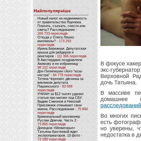
Найпопулярніше
Новый налог на недвижимость
от правительства Яценюка.
Платить, съехать, снести или
сжечь? Расследование
-
269 733 переглядів
Откуда у Олега Ляшко
миллионы?
- 173 293
переглядів
Ирина Бережная. Депутатская
крыша для рейдеров и
рекетиров
- 111 366 переглядів
В Амстердаме поздравляли
В фокусе хаке
Акимову и ее избранницу
-
98 102 переглядів
экс-губернато
Дон Пилипишин і його “коза-
ностра”
- 84 778 переглядів
Верховной Рад
Тетяна Чорновіл: дівчинка за
дочь Татьяна.
викликом депутата
Пашинського
- 83 689
переглядів
В массиве пе
УНИАН за $12 тысяч удалил
статью про митинг под СБУ.
домашнее 
Вадим Симонов и Николай
расследований
Присяжнюк отмывают свои
имена. Расследование
- 75 800
переглядів
Во многих пис
Криминальный миллионер
Руслан Демчак. Часть 2
-
есть фотографи
73 855 переглядів
но уверены, ч
Донецкое «Межигорье»
Татьяны Бахтеевой ждет
недостатка в д
экспроприаторов. 10 фото
-
73 288 переглядів