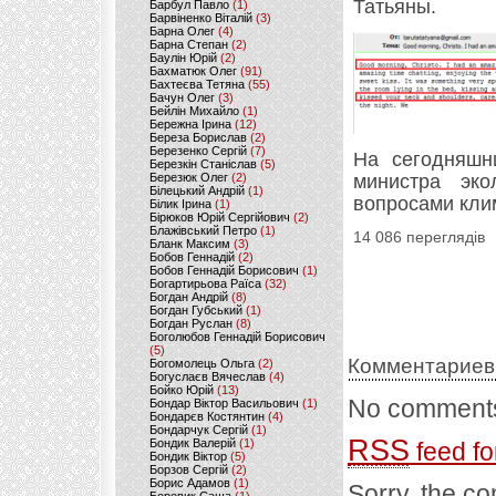
Татьяны.
Барбул Павло
(1)
Барвіненко Віталій
(3)
Барна Олег
(4)
Барна Степан
(2)
Баулін Юрій
(2)
Бахматюк Олег
(91)
Бахтеєва Тетяна
(55)
Бачун Олег
(3)
Бейлін Михайло
(1)
Бережна Ірина
(12)
Береза Борислав
(2)
Березенко Сергій
(7)
На сегодняшн
Березкін Станіслав
(5)
министра эко
Березюк Олег
(2)
Білецький Андрій
(1)
вопросами кли
Білик Ірина
(1)
Бірюков Юрій Сергійович
(2)
Блажівський Петро
(1)
14 086 переглядів
Бланк Максим
(3)
Бобов Геннадій
(2)
Бобов Геннадій Борисович
(1)
Богартирьова Раїса
(32)
Богдан Андрій
(8)
Богдан Губський
(1)
Богдан Руслан
(8)
Боголюбов Геннадій Борисович
(5)
Комментариев
Богомолець Ольга
(2)
Богуслаєв Вячеслав
(4)
Бойко Юрій
(13)
No comments
Бондар Віктор Васильович
(1)
Бондарєв Костянтин
(4)
Бондарчук Сергій
(1)
RSS
Бондик Валерій
(1)
feed fo
Бондик Віктор
(5)
Борзов Сергiй
(2)
Борис Адамов
(1)
Sorry, the co