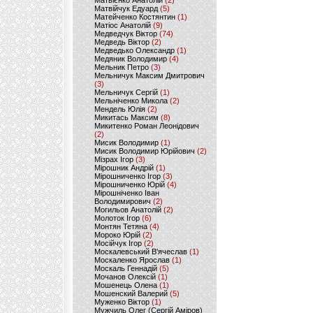
Матвієнко Анатолій
(2)
Матвійчук Едуард
(5)
Матейченко Костянтин
(1)
Матіос Анатолій
(9)
Медведчук Віктор
(74)
Медведь Віктор
(2)
Медведько Олександр
(1)
Медяник Володимир
(4)
Мельник Петро
(3)
Мельничук Максим Дмитрович
(3)
Мельничук Сергій
(1)
Мельніченко Микола
(2)
Мендель Юлія
(2)
Микитась Максим
(8)
Микитенко Роман Леонідович
(2)
Мисик Володимир
(1)
Мисик Володимир Юрійович
(2)
Мізрах Ігор
(3)
Мірошник Андрій
(1)
Мірошниченко Ігор
(3)
Мірошниченко Юрій
(4)
Мірошніченко Іван
Володимирович
(2)
Могильов Анатолій
(2)
Молоток Ігор
(6)
Монтян Тетяна
(4)
Мороко Юрій
(2)
Мосійчук Ігор
(2)
Москалевський В'ячеслав
(1)
Москаленко Ярослав
(1)
Москаль Геннадій
(5)
Мочанов Олексій
(1)
Мошенець Олена
(1)
Мошенский Валерий
(5)
Муженко Віктор
(1)
Мужчиль Олег (Сергій Аміров)