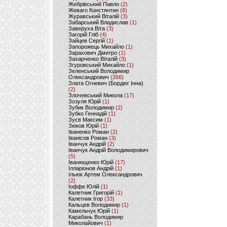
Жебрівський Павло
(2)
Жеваго Констянтин
(8)
Журавський Віталій
(3)
Забарський Владислав
(1)
Заверуха Віта
(3)
Загорій Гліб
(4)
Зайцев Сергій
(1)
Запорожець Михайло
(1)
Зарахович Дмитро
(1)
Захарченко Віталій
(3)
Згуровський Михайло
(1)
Зеленський Володимир
Олександрович
(266)
Злата Огневич (Бордюг Інна)
(2)
Злочевський Микола
(17)
Зозуля Юрій
(1)
Зубик Володимир
(2)
Зубко Геннадій
(1)
Зуєв Максим
(1)
Зюков Юрій
(1)
Іваненко Роман
(2)
Іванісов Роман
(3)
Іванчук Андрій
(2)
Іванчук Андрій Володимирович
(5)
Іванющенко Юрій
(17)
Ілларіонов Андрій
(1)
Ільюк Артем Олександрович
(2)
Іоффе Юлій
(1)
Калетник Григорій
(1)
Калетник Ігор
(33)
Кальцев Володимир
(1)
Камельчук Юрій
(1)
Карабань Володимир
Миколайович
(1)