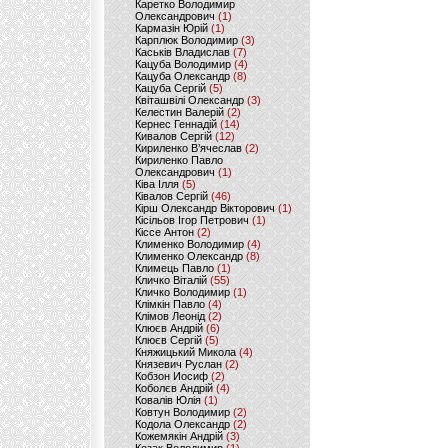
Каретко Володимир
Олександрович
(1)
Кармазін Юрій
(1)
Карплюк Володимир
(3)
Каськів Владислав
(7)
Кацуба Володимир
(4)
Кацуба Олександр
(8)
Кацуба Сергій
(5)
Квіташвілі Олександр
(3)
Келестин Валерій
(2)
Кернес Геннадій
(14)
Кивалов Сергій
(12)
Кириленко В’ячеслав
(2)
Кириленко Павло
Олександрович
(1)
Ківа Ілля
(5)
Ківалов Сергій
(46)
Кірш Олександр Вікторович
(1)
Кісільов Ігор Петрович
(1)
Кіссе Антон
(2)
Клименко Володимир
(4)
Клименко Олександр
(8)
Климець Павло
(1)
Кличко Віталій
(55)
Кличко Володимир
(1)
Клімкін Павло
(4)
Клімов Леонід
(2)
Клюєв Андрій
(6)
Клюєв Сергій
(5)
Княжицький Микола
(4)
Князевич Руслан
(2)
Кобзон Иосиф
(2)
Коболєв Андрій
(4)
Ковалів Юлія
(1)
Ковтун Володимир
(2)
Кодола Олександр
(2)
Кожемякін Андрій
(3)