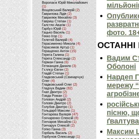
Воропаєв Юрій Миколайович
мільйоні
(1)
Вощевський Валерій
(2)
Опублик
Гаврилова Лідія
(2)
Гаврилюк Михайло
(3)
Гавриш Степан
(1)
развратн
Галстян Авагім
(1)
Гарбуз Юрій
(1)
фото. 18
Гацько Василь
(1)
Гекко Ігор
(1)
Гелетей Валерій
(4)
ОСТАННІ
Герасименко Микола
(4)
Герасимов Артур
(1)
Геращенко Антон
(15)
Герега Галина
(1)
Вадим Ст
Герега Олександр
(2)
Герман Ганна
(6)
Оболоні
Гетманцев Данило
(3)
Гєллєр Євген
(2)
Гладій Степан
(1)
Нардеп 
Гладковський (Свинарчук)
Олег
(4)
мережу “
Гладковський Олег
(2)
Гладчук Вадим
(82)
агробізн
Гнап Дмитро
(2)
Говда Роман
(1)
Головач Андрій
(2)
російськ
Головін Дмитро
(2)
Голубов Дмитро
(1)
пісню, щ
Гольдарб Максим
(1)
Гонтарева Валерія
(47)
Гончаренко Олексій
(8)
ґвалтува
Гончаров Михайло
(1)
Гончарук Олексій
(2)
Гопко Ганна
(3)
Максим 
Горбаль Василь
(2)
Горбунов Олександр
(1)