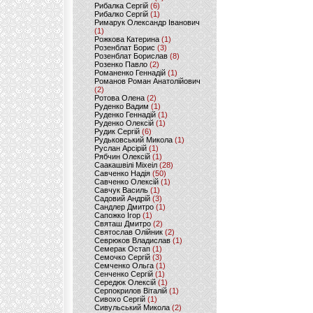
Рибалка Сергій
(6)
Рибалко Сергій
(1)
Римарук Олександр Іванович
(1)
Рожкова Катерина
(1)
Розенблат Борис
(3)
Розенблат Борислав
(8)
Розенко Павло
(2)
Романенко Геннадій
(1)
Романов Роман Анатолійович
(2)
Ротова Олена
(2)
Руденко Вадим
(1)
Руденко Геннадій
(1)
Руденко Олексій
(1)
Рудик Сергій
(6)
Рудьковський Микола
(1)
Руслан Арсірій
(1)
Рябчин Олексій
(1)
Саакашвілі Міхеіл
(28)
Савченко Надія
(50)
Савченко Олексій
(1)
Савчук Василь
(1)
Садовий Андрій
(3)
Сандлер Дмитро
(1)
Сапожко Ігор
(1)
Святаш Дмитро
(2)
Святослав Олійник
(2)
Севрюков Владислав
(1)
Семерак Остап
(1)
Семочко Сергій
(3)
Семченко Ольга
(1)
Сенченко Сергій
(1)
Середюк Олексій
(1)
Серпокрилов Віталій
(1)
Сивохо Сергій
(1)
Сивульський Микола
(2)