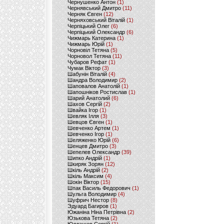
Чернушенко Антон
(1)
Чернявський Дмитро
(11)
Черняк Євген
(12)
Черняховський Віталій
(1)
Черпіцький Олег
(6)
Черпіцький Олександр
(6)
Чижмарь Катерина
(1)
Чижмарь Юрій
(1)
Чорновіл Тетяна
(5)
Чорновол Тетяна
(11)
Чубаров Рефат
(1)
Чумак Віктор
(3)
Шабунін Віталій
(4)
Шандра Володимир
(2)
Шаповалов Анатолій
(1)
Шапошніков Ростислав
(1)
Шарий Анатолий
(6)
Шахов Сергій
(2)
Швайка Ігор
(1)
Шевляк Ілля
(3)
Шевцов Євген
(1)
Шевченко Артем
(1)
Шевченко Ігор
(1)
Шеляженко Юрій
(6)
Шенцев Дмитро
(3)
Шепелев Олександр
(39)
Шипко Андрій
(1)
Шкиряк Зорян
(12)
Шкіль Андрій
(2)
Шкіль Максим
(4)
Шокін Віктор
(15)
Шпак Василь Федорович
(1)
Шульга Володимир
(4)
Шуфрич Нестор
(8)
Эдуард Багиров
(1)
Южаніна Ніна Петрівна
(2)
Юзькова Тетяна
(2)