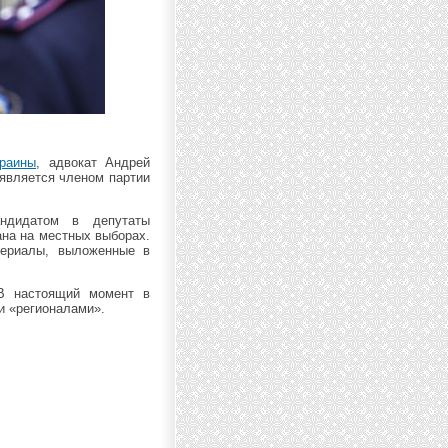
раины
, адвокат Андрей
является членом партии
ндидатом в депутаты
ана на местных выборах.
териалы, выложенные в
 В настоящий момент в
и «регионалами».