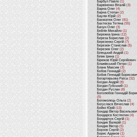
Барбул Павло
(1)
Барвіненко Віталій
(3)
Барна Олег
(4)
Барна Степан
(2)
Баулін Юрій
(2)
Бахматюк Олег
(91)
Бахтеєва Тетяна
(55)
Бачун Олег
(3)
Бейлін Михайло
(1)
Бережна Ірина
(12)
Береза Борислав
(2)
Березенко Сергій
(7)
Березкін Станіслав
(5)
Березюк Олег
(2)
Білецький Андрій
(1)
Білик Ірина
(1)
Бірюков Юрій Сергійович
Блажівський Петро
(1)
Бланк Максим
(3)
Бобов Геннадій
(2)
Бобов Геннадій Борисови
Богартирьова Раїса
(32)
Богдан Андрій
(8)
Богдан Губський
(1)
Богдан Руслан
(8)
Боголюбов Геннадій Бори
(5)
Богомолець Ольга
(2)
Богуслаєв Вячеслав
(4)
Бойко Юрій
(13)
Бондар Віктор Васильови
Бондарєв Костянтин
(4)
Бондарчук Сергій
(1)
Бондик Валерій
(1)
Бондик Віктор
(5)
Борзов Сергiй
(2)
Борис Адамов
(1)