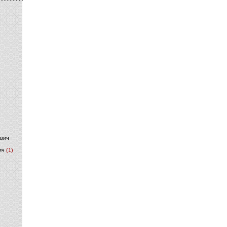
)
ович
ич
(1)