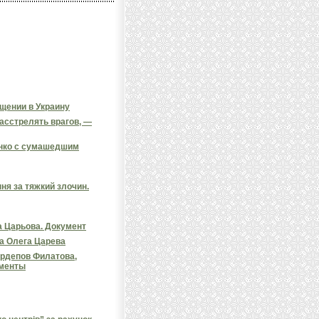
щении в Украину
асстрелять врагов, —
енко с сумашедшим
ня за тяжкий злочин.
а Царьова. Документ
а Олега Царева
ардепов Филатова,
ументы