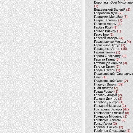
Воропаєв Юрій Миколайо
(1)
Вощевський Валерій
(2)
Гаврилова Лідія
(2)
Гаврилюк Михайло
(3)
Гавриш Степан
(1)
Галстян Авагім
(1)
Гарбуз Юрій
(1)
Гацько Василь
(1)
Гекко Ігор
(1)
Гелетей Валерій
(4)
Герасименко Микола
(4)
Герасимов Артур
(1)
Геращенко Антон
(15)
Герега Галина
(1)
Герега Олександр
(2)
Герман Ганна
(6)
Гетманцев Данило
(3)
Гєллєр Євген
(2)
Гладій Степан
(1)
Гладковський (Свинарчук
Олег
(4)
Гладковський Олег
(2)
Гладчук Вадим
(82)
Гнап Дмитро
(2)
Говда Роман
(1)
Головач Андрій
(2)
Головін Дмитро
(2)
Голубов Дмитро
(1)
Гольдарб Максим
(1)
Гонтарева Валерія
(47)
Гончаренко Олексій
(8)
Гончаров Михайло
(1)
Гончарук Олексій
(2)
Гопко Ганна
(3)
Горбаль Василь
(2)
Горбунов Олександр
(1)