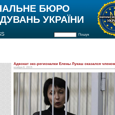
НАЛЬНЕ БЮРО
ДУВАНЬ УКРАЇНИ
SS
Пошук
Адвокат экс-регионалки Елены Лукаш оказался члено
ноября 8, 2015