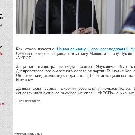
ть
и
ая
Как стало известно
Национальному бюро расследований Ук
Смирнов, который защищает экс-главу Минюста Елену Лукаш, 
ів
«УКРОП».
Защитник министра юстиции времён Януковича был ка
Днепропетровского областного совета от партии Геннадия Корб
Об этом свидетельствуют данные ЦВК и агитационные ма
Интернет.
Данный факт вызвал широкий резонанс у пользователей.
соцсетях идёт активное обсуждение связи «УКРОПа» с бывшим
1 151 переглядів
800
Комментариев нет