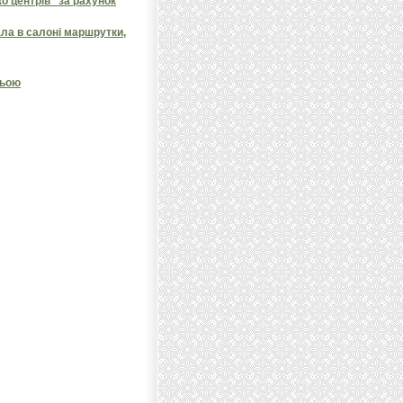
 центрів” за рахунок
ала в салоні маршрутки,
ньою