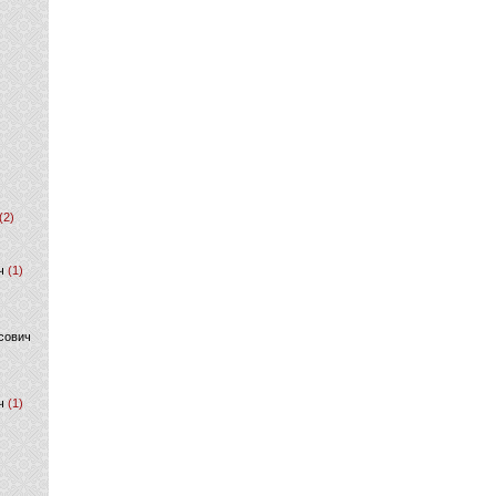
(2)
ч
(1)
сович
ч
(1)