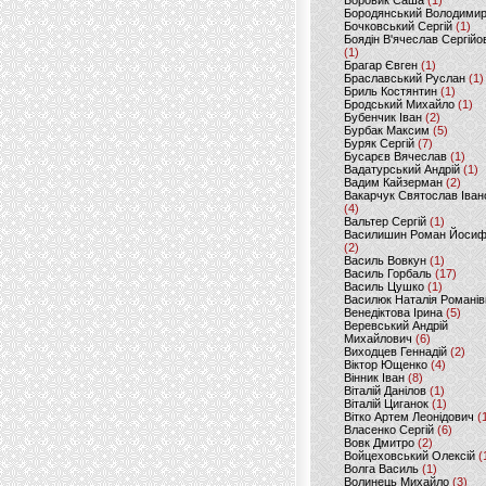
Боровик Саша
(1)
Бородянський Володими
Бочковський Сергій
(1)
Боядін В'ячеслав Сергійо
(1)
Брагар Євген
(1)
Браславський Руслан
(1)
Бриль Костянтин
(1)
Бродський Михайло
(1)
Бубенчик Іван
(2)
Бурбак Максим
(5)
Буряк Сергій
(7)
Бусарєв Вячеслав
(1)
Вадатурський Андрій
(1)
Вадим Кайзерман
(2)
Вакарчук Святослав Іван
(4)
Вальтер Сергій
(1)
Василишин Роман Йоси
(2)
Василь Вовкун
(1)
Василь Горбаль
(17)
Василь Цушко
(1)
Василюк Наталія Романів
Венедіктова Ірина
(5)
Веревський Андрій
Михайлович
(6)
Виходцев Геннадій
(2)
Віктор Ющенко
(4)
Вінник Іван
(8)
Віталій Данілов
(1)
Віталій Циганок
(1)
Вітко Артем Леонідович
(
Власенко Сергій
(6)
Вовк Дмитро
(2)
Войцеховський Олексій
(
Волга Василь
(1)
Волинець Михайло
(3)