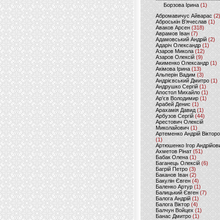
Борзова Ірина
(1)
Абромавичус Айварас
(2
Аброськін В’ячеслав
(1)
Аваков Арсен
(318)
Аврамов Іван
(7)
Адамовський Андрій
(2)
Адаріч Олександр
(1)
Азаров Микола
(12)
Азаров Олексій
(9)
Акименко Олександр
(1)
Акімова Ірина
(13)
Альперін Вадим
(3)
Андрієвський Дмитро
(1)
Андрушко Сергій
(1)
Апостол Михайло
(1)
Ар'єв Володимир
(1)
Арабей Денис
(1)
Арахамія Давид
(1)
Арбузов Сергій
(44)
Арестович Олексій
Миколайович
(1)
Артеменко Андрій Віктор
(1)
Артюшенко Ігор Андрійов
Ахметов Рінат
(51)
Бабак Олена
(1)
Баганець Олексій
(6)
Багрій Петро
(3)
Баканов Іван
(2)
Бакулін Євген
(4)
Баленко Артур
(1)
Балицький Євген
(7)
Балога Андрій
(1)
Балога Віктор
(4)
Балчун Войцех
(1)
Банас Дмитро
(1)