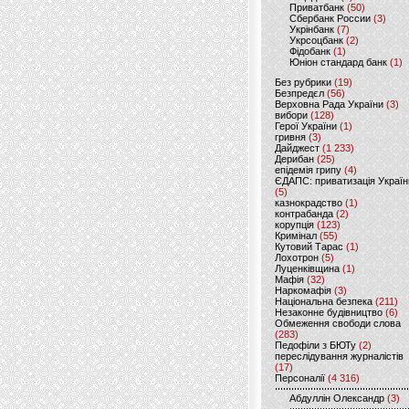
Приватбанк
(50)
Сбербанк России
(3)
Укрінбанк
(7)
Укрсоцбанк
(2)
Фідобанк
(1)
Юніон стандард банк
(1)
Без рубрики
(19)
Безпредєл
(56)
Верховна Рада України
(3)
вибори
(128)
Герої України
(1)
гривня
(3)
Дайджест
(1 233)
Дерибан
(25)
епідемія грипу
(4)
ЄДАПС: приватизація Україн
(5)
казнокрадство
(1)
контрабанда
(2)
корупція
(123)
Кримінал
(55)
Кутовий Тарас
(1)
Лохотрон
(5)
Луценківщина
(1)
Мафія
(32)
Наркомафія
(3)
Національна безпека
(211)
Незаконне будівництво
(6)
Обмеження свободи слова
(283)
Педофіли з БЮТу
(2)
переслідування журналістів
(17)
Персоналії
(4 316)
Абдуллін Олександр
(3)