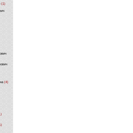
р
(1)
вич
ович
фович
на
(4)
1)
1)