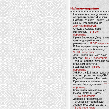
Найпопулярніше
Новый налог на недвижимос
от правительства Яценюка.
Платить, съехать, снести ил
сжечь? Расследование
-
269 735 переглядів
Откуда у Олега Ляшко
миллионы?
- 173 294
переглядів
Ирина Бережная. Депутатск
крыша для рейдеров и
рекетиров
- 111 366 перегляд
В Амстердаме поздравляли
Акимову и ее избранницу
-
98 103 переглядів
Дон Пилипишин і його “коза-
ностра”
- 84 779 переглядів
Тетяна Чорновіл: дівчинка за
викликом депутата
Пашинського
- 83 690
переглядів
УНИАН за $12 тысяч удалил
статью про митинг под СБУ.
Вадим Симонов и Николай
Присяжнюк отмывают свои
имена. Расследование
- 75 
переглядів
Криминальный миллионер
Руслан Демчак. Часть 2
-
73 857 переглядів
Донецкое «Межигорье»
Татьяны Бахтеевой ждет
экспроприаторов. 10 фото
-
73 289 переглядів