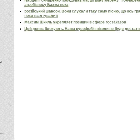
Нардеп Гончаренко побудував масштабну мережу “Гончаренко
агробізнесу Бахматюка
російський шансон. Вони слухали таку саму пісню, що ось гр
поки ґвалтували її
Максим Шкиль укрепляет позиции в сфере госзаказов
Цей допис блокують. Наша русофобія ніколи не буде достат
и