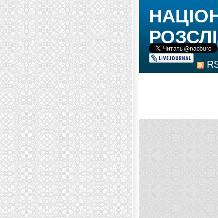
НАЦІО
РОЗСЛІ
R