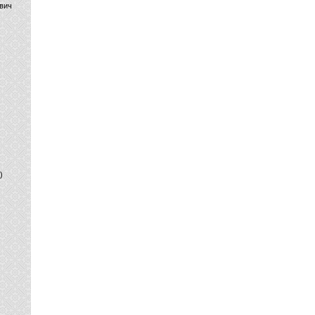
вич
)