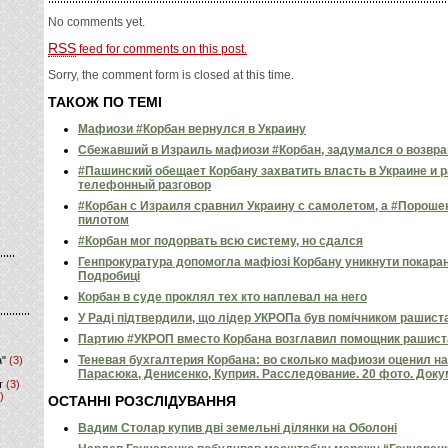
No comments yet.
RSS
feed for comments on this post.
Sorry, the comment form is closed at this time.
ТАКОЖ ПО ТЕМІ
Мафиози #Корбан вернулся в Украину
Сбежавший в Израиль мафиози #Корбан, задумался о возвра
#Пашинский обещает Корбану захватить власть в Украине и р
телефонный разговор
#Корбан с Израиля сравнил Украину с самолетом, а #Порош
пилотом
#Корбан мог подорвать всю систему, но сдался
Генпрокуратура допомогла мафіозі Корбану уникнути покаран
Подробиці
Корбан в суде проклял тех кто наплевал на него
У Раді підтвердили, що лідер УКРОПа був помічником рашист
Партию #УКРОП вместо Корбана возглавил помощник рашист
Теневая бухгалтерия Корбана: во сколько мафиози оценил н
а"
(3)
Парасюка, Денисенко, Куприя. Расследование. 20 фото. Док
т
(3)
)
ОСТАННІ РОЗСЛІДУВАННЯ
Вадим Столар купив дві земельні ділянки на Оболоні