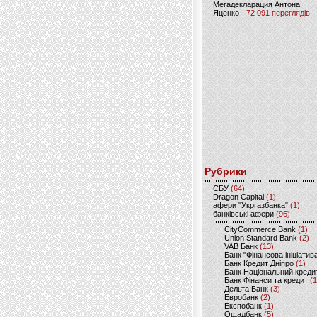
Мегадекларация Антона
Яценко
- 72 091 переглядів
Рубрики
CБУ
(64)
Dragon Capital
(1)
афери "Укргазбанка"
(1)
банківські афери
(96)
CityCommerce Bank
(1)
Union Standard Bank
(2)
VAB Банк
(13)
Банк "Фінансова ініціатив
Банк Кредит Дніпро
(1)
Банк Національний креди
Банк Фінанси та кредит
(1
Дельта Банк
(3)
Евробанк
(2)
Експобанк
(1)
Ощадбанк
(5)