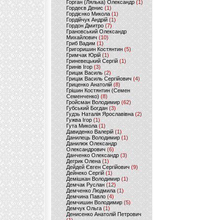
Горган (Лялька) Олександр
(1)
Гордеєв Денис
(1)
Гордієнко Микола
(1)
Гордійчук Андрій
(1)
Гордон Дмитро
(7)
Грановський Олександр
Михайлович
(10)
Гриб Вадим
(1)
Григоришин Костянтин
(5)
Гримчак Юрій
(1)
Гриневецький Сергій
(1)
Гринів Ігор
(3)
Грицак Василь
(2)
Грицак Василь Сергійович
(4)
Гриценко Анатолій
(8)
Грішин Костянтин (Семен
Семенченко)
(8)
Гройсман Володимир
(62)
Губський Богдан
(3)
Гудзь Наталія Ярославівна
(2)
Гужва Ігор
(1)
Гута Микола
(1)
Давиденко Валерій
(1)
Данилець Володимир
(1)
Данилюк Олександр
Олександрович
(6)
Данченко Олександр
(3)
Дегрик Олена
(1)
Дейдей Євген Сергійович
(9)
Дейнеко Сергій
(1)
Демішкан Володимир
(1)
Демчак Руслан
(12)
Демченко Людмила
(1)
Демчина Павло
(4)
Демчишин Володимир
(5)
Демчук Ольга
(1)
Денисенко Анатолій Петрович