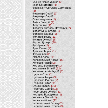
Усенко-Чорна Жанна
(2)
Усов Констянтин
(1)
Фабрикант Світлана Самуілівна
(2)
Фаєрмарк Сергій
(1)
Фаєрмарк Сергій
Олександрович
(1)
Файст Валерій
(1)
Федєєв Ігор
(1)
Федорук Анатолій Петрович
(2)
Федорчук Анатолій
(1)
Федосов Едуард
(1)
Филатов Борис
(11)
Філатов Олексій
(6)
Фірташ Дмитро
(28)
Фріз Ірина
(1)
Фукс Павло
(7)
Фуксман Борис
(1)
Фурсін Іван
(2)
Хмара Степан
(1)
Холодницький Назар
(15)
Холодов Андрій
(2)
Хоменко Володимир
(1)
Хомутиннік Віталій
(52)
Хорошевський Андрій
(1)
Царьов Олег
(1)
Циганков Андрій
(3)
Циплаков Руслан
(7)
Цуканов Віктор
(1)
Цушко Василь
(16)
Чеботарь Сергій
(15)
Чеботарьов Олексій
(1)
Чемерис Володимир
(1)
Чепинога Віталій
(1)
Черкаський Ігор
(12)
Черновецький Леонід
(2)
Черновецький Степан
(3)