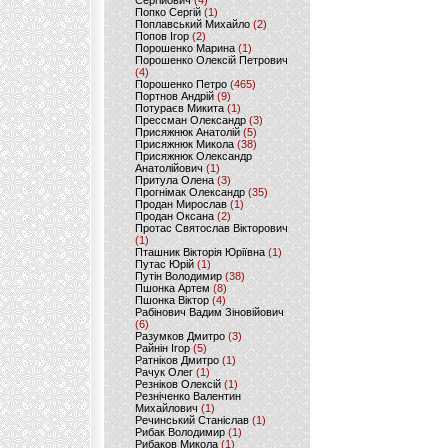
Сергійович
(4)
Попко Сергій
(1)
Поплавський Михайло
(2)
Попов Ігор
(2)
Порошенко Марина
(1)
Порошенко Олексій Петрович
(4)
Порошенко Петро
(465)
Портнов Андрій
(9)
Потураєв Микита
(1)
Прессман Олександр
(3)
Присяжнюк Анатолій
(5)
Присяжнюк Микола
(38)
Присяжнюк Олександр
Анатолійович
(1)
Притула Олена
(3)
Прогнімак Олександр
(35)
Продан Мирослав
(1)
Продан Оксана
(2)
Протас Святослав Вікторович
(1)
Пташник Вікторія Юріївна
(1)
Путас Юрій
(1)
Путін Володимир
(38)
Пшонка Артем
(8)
Пшонка Віктор
(4)
Рабінович Вадим Зіновійович
(6)
Разумков Дмитро
(3)
Райнін Ігор
(5)
Ратніков Дмитро
(1)
Рачук Олег
(1)
Резніков Олексій
(1)
Резніченко Валентин
Михайлович
(1)
Речинський Станіслав
(1)
Рибак Володимир
(1)
Рибаков Микола
(1)