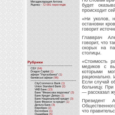
По словам врач
Мегадекларация Антона
будет оказы
Яценко
- 72 091 переглядів
происходит сей
«Ни уколов, н
остановки кро
говорит источн
Главврач Ал
говорит, что т
скорых на па
столицы.
«Стоимость р
Рубрики
медиков с в
CБУ
(64)
которыми мо
Dragon Capital
(1)
афери "Укргазбанка"
(1)
рационально. 
банківські афери
(96)
Если случай о
CityCommerce Bank
(1)
больницу. При
Union Standard Bank
(2)
VAB Банк
(13)
— рассказал ж
Банк "Фінансова ініціатива"
(3)
Банк Кредит Дніпро
(1)
Банк Національний кредит
(3)
Президент А
Банк Фінанси та кредит
(1)
Дельта Банк
(3)
Общественного
Евробанк
(2)
что правитель
Експобанк
(1)
Ощадбанк
(5)