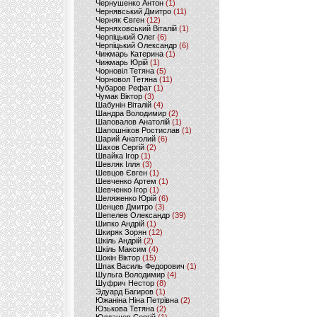
Чернушенко Антон
(1)
Чернявський Дмитро
(11)
Черняк Євген
(12)
Черняховський Віталій
(1)
Черпіцький Олег
(6)
Черпіцький Олександр
(6)
Чижмарь Катерина
(1)
Чижмарь Юрій
(1)
Чорновіл Тетяна
(5)
Чорновол Тетяна
(11)
Чубаров Рефат
(1)
Чумак Віктор
(3)
Шабунін Віталій
(4)
Шандра Володимир
(2)
Шаповалов Анатолій
(1)
Шапошніков Ростислав
(1)
Шарий Анатолий
(6)
Шахов Сергій
(2)
Швайка Ігор
(1)
Шевляк Ілля
(3)
Шевцов Євген
(1)
Шевченко Артем
(1)
Шевченко Ігор
(1)
Шеляженко Юрій
(6)
Шенцев Дмитро
(3)
Шепелев Олександр
(39)
Шипко Андрій
(1)
Шкиряк Зорян
(12)
Шкіль Андрій
(2)
Шкіль Максим
(4)
Шокін Віктор
(15)
Шпак Василь Федорович
(1)
Шульга Володимир
(4)
Шуфрич Нестор
(8)
Эдуард Багиров
(1)
Южаніна Ніна Петрівна
(2)
Юзькова Тетяна
(2)