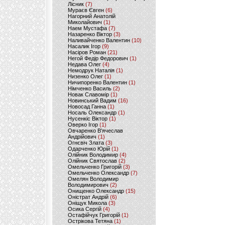
Лісник
(7)
Мураєв Євген
(6)
Нагорний Анатолій
Миколайович
(1)
Наем Мустафа
(7)
Назаренко Віктор
(3)
Наливайченко Валентин
(10)
Насалик Ігор
(9)
Насіров Роман
(21)
Негой Федір Федорович
(1)
Недава Олег
(4)
Немодрук Наталія
(1)
Низенко Олег
(1)
Ничипоренко Валентин
(1)
Німченко Василь
(2)
Новак Славомір
(1)
Новинський Вадим
(16)
Новосад Ганна
(1)
Носаль Олександр
(1)
Нусенкіс Віктор
(1)
Оверко Ігор
(1)
Овчаренко В'ячеслав
Андрійович
(1)
Огнєвіч Злата
(3)
Одарченко Юрій
(1)
Олійник Володимир
(4)
Олійник Святослав
(2)
Омельченко Григорій
(3)
Омельченко Олександр
(7)
Омелян Володимир
Володимирович
(2)
Онищенко Олександр
(15)
Оністрат Андрій
(6)
Оніщук Микола
(3)
Осика Сергій
(4)
Остафійчук Григорій
(1)
Острікова Тетяна
(1)