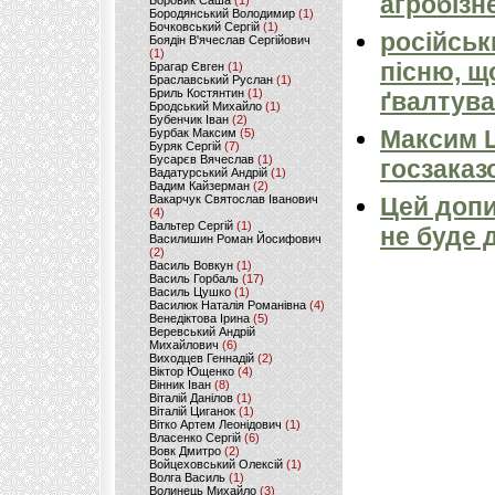
агробізн
Боровик Саша
(1)
Бородянський Володимир
(1)
Бочковський Сергій
(1)
російськ
Боядін В'ячеслав Сергійович
(1)
пісню, щ
Брагар Євген
(1)
Браславський Руслан
(1)
Бриль Костянтин
(1)
ґвалтува
Бродський Михайло
(1)
Бубенчик Іван
(2)
Максим 
Бурбак Максим
(5)
Буряк Сергій
(7)
Бусарєв Вячеслав
(1)
госзаказ
Вадатурський Андрій
(1)
Вадим Кайзерман
(2)
Вакарчук Святослав Іванович
Цей допи
(4)
Вальтер Сергій
(1)
не буде 
Василишин Роман Йосифович
(2)
Василь Вовкун
(1)
Василь Горбаль
(17)
Василь Цушко
(1)
Василюк Наталія Романівна
(4)
Венедіктова Ірина
(5)
Веревський Андрій
Михайлович
(6)
Виходцев Геннадій
(2)
Віктор Ющенко
(4)
Вінник Іван
(8)
Віталій Данілов
(1)
Віталій Циганок
(1)
Вітко Артем Леонідович
(1)
Власенко Сергій
(6)
Вовк Дмитро
(2)
Войцеховський Олексій
(1)
Волга Василь
(1)
Волинець Михайло
(3)