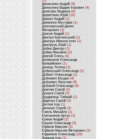
(1)
Денисенко Андрій
(6)
Денисенко Вадим Ігорович
(4)
Денісова Людміла
(6)
Дерев'янко Юрій
(10)
Деркач Андрій
(1)
Джемілєв Мустафа
(1)
Дзензерський Денис
Вікторович
(3)
Дзинзя Андрій
(1)
Дмитро Корчинський
(1)
Дмитрук Микола Ілліч
(1)
Дмитрунь Юрій
(1)
Добкін Дмитро
(1)
Добкін Михайло
(2)
Довгий Олесь
(6)
Долженков Олександр
Валерійович
(1)
Донець Тетяна
(2)
Дубинський Олександр
(2)
Дубілет Олександр
(1)
Дубневич Богдан
(4)
Дубневич Ярослав
(8)
Дубовой Олександр
(9)
Думчев Сергій
(2)
Дунаєв Сергій
(3)
Дурдинець Тиберій
(1)
Дядечко Сергій
(4)
Дятлов Ігор
(1)
Дяченко Сергій
(3)
Єжель Михайло
(1)
Ємельянов Артур
(2)
Єрмак Андрій
(2)
Єршов Олександр
(3)
Єфімов Максим
(3)
Єфімов Максим Вікторович
(2)
Єфремов Олександр
(20)
Жданов Ігор
(1)