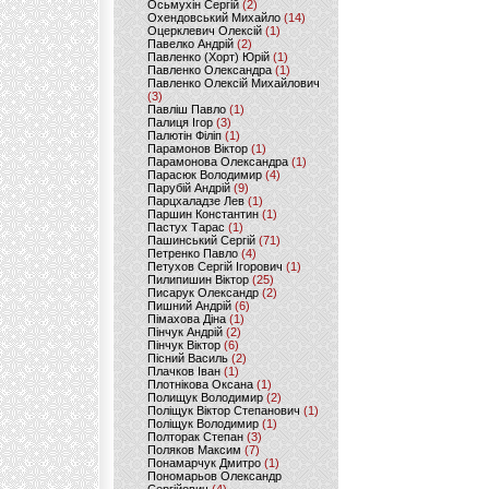
Осьмухін Сергій
(2)
Охендовський Михайло
(14)
Оцерклевич Олексій
(1)
Павелко Андрій
(2)
Павленко (Хорт) Юрій
(1)
Павленко Олександра
(1)
Павленко Олексій Михайлович
(3)
Павліш Павло
(1)
Палиця Ігор
(3)
Палютін Філіп
(1)
Парамонов Віктор
(1)
Парамонова Олександра
(1)
Парасюк Володимир
(4)
Парубій Андрій
(9)
Парцхаладзе Лев
(1)
Паршин Константин
(1)
Пастух Тарас
(1)
Пашинський Сергій
(71)
Петренко Павло
(4)
Петухов Сергій Ігорович
(1)
Пилипишин Віктор
(25)
Писарук Олександр
(2)
Пишний Андрій
(6)
Пімахова Діна
(1)
Пінчук Андрій
(2)
Пінчук Віктор
(6)
Пісний Василь
(2)
Плачков Іван
(1)
Плотнікова Оксана
(1)
Полищук Володимир
(2)
Поліщук Віктор Степанович
(1)
Поліщук Володимир
(1)
Полторак Степан
(3)
Поляков Максим
(7)
Понамарчук Дмитро
(1)
Пономарьов Олександр