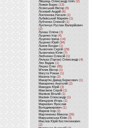
Лівшиць Олександр Ілліч
(2)
Ложкін Борис
(13)
Лозінський Віктор
(9)
Лозовий Андрій
(6)
Локтіонова Наталя
(1)
Лубківський Маркіян
(1)
Лубченко Олексій
(1)
Лук'янчук Руслан Валерійович
(2)
Лукаш Олена
(3)
Луценко Ігор
(4)
Луценко Ірина
(14)
Луценко Юрій
(94)
Львов Богдан
(1)
Льовочкін Сергій
(29)
Льовочкіна Юлія
(7)
Любченко Олексій
(1)
Лялька (Горган) Олександр
(4)
Лях Вадим
(1)
Ляшко Олег
(85)
М'ялик Віктор
(1)
Магута Роман
(1)
Мазепа Ігор
(2)
Макар'ян Давид Борисович
(1)
Макаренко Анатолій
(2)
Македон Юрій
(3)
Максімов Сергій
(1)
Маліков Віталій
(1)
Малінін Олександр
(1)
Манцуров Игорь
(1)
Маркевич Ярослав
Володимирович
(1)
Марков Ігор
(2)
Мартиненко Микола
(26)
Марушевська Юлія
(3)
Маслов Юрій Костянтинович
(2)