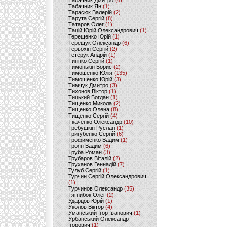
Табачник Дмитро
(6)
Табачник Ян
(1)
Тарасюк Валерій
(2)
Тарута Сергій
(8)
Татаров Олег
(1)
Тацій Юрій Олександрович
(1)
Терещенко Юрій
(1)
Терещук Олександр
(6)
Терьохін Сергій
(2)
Тетерук Андрій
(1)
Тигіпко Сергій
(1)
Тимонькін Борис
(2)
Тимошенко Юлія
(135)
Тимошенко Юрій
(3)
Тимчук Дмитро
(3)
Тихонов Віктор
(1)
Тицький Богдан
(1)
Тищенко Микола
(2)
Тищенко Олена
(8)
Тищенко Сергій
(4)
Ткаченко Олександр
(10)
Требушкін Руслан
(1)
Тригубенко Сергій
(6)
Трофименко Вадим
(1)
Троян Вадим
(6)
Труба Роман
(3)
Трубаров Віталій
(2)
Труханов Геннадій
(7)
Тулуб Сергій
(1)
Турчин Сергій Олександрович
(1)
Турчинов Олександр
(35)
Тягнибок Олег
(2)
Ударцов Юрій
(1)
Уколов Віктор
(4)
Уманський Ігор Іванович
(1)
Урбанський Олександр
Ігорович
(1)