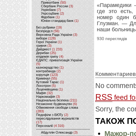
Приватбанк
(50)
«Парамедики —
Сбербанк России
(3)
Укрінбанк
(7)
где это есть,
Укрсоцбанк
(2)
номер один б
Фідобанк
(1)
Юніон стандард банк
(1)
Глузман. — Дл
Без рубрики
(19)
наши больницы
Безпредєл
(56)
Верховна Рада України
(3)
вибори
(128)
930 переглядів
Герої України
(1)
гривня
(3)
Дайджест
(1 233)
Дерибан
(25)
епідемія грипу
(4)
ЄДАПС: приватизація України
(5)
казнокрадство
(1)
контрабанда
(2)
Комментариев
корупція
(123)
Кримінал
(55)
Кутовий Тарас
(1)
No comments
Лохотрон
(5)
Луценківщина
(1)
Мафія
(32)
RSS
feed fo
Наркомафія
(3)
Національна безпека
(211)
Незаконне будівництво
(6)
Sorry, the co
Обмеження свободи слова
(283)
Педофіли з БЮТу
(2)
переслідування журналістів
ТАКОЖ ПО
(17)
Персоналії
(4 316)
Мажор-по
Абдуллін Олександр
(3)