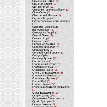
Симоненко Петро
(7)
Симонов Вадим
(12)
Ситник Артем
(11)
Сівець Віктор Миколайович
(2)
Сігал Євген
(3)
Сіньковский Микола
(1)
Скударь Георгій
(1)
Скуратовський Сергій Іванович
(1)
Слободян Олександр
В'ячеславович
(1)
Слюсарчук Андрій
(1)
Смалій Віктор
(1)
Смешко Ігор
(1)
Смолій Яків
(1)
Снєгирьов Дмитро
(2)
Соболев Вячеслав
(4)
Соболєв Єгор
(2)
Соловей Юрій Ігорович
(1)
Солод Юрій
(1)
Сольвар Руслан
(2)
Сотнік Олена
(1)
Ставицький Едуард
(9)
Стаднійчук Роман
(3)
Старикова Ганна
(1)
Стельмах Володимир
(2)
Стефанчук Микола
(1)
Стефанчук Руслан
(1)
Стець Юрій
(1)
Столар Вадим
(27)
Страшний Анатолій Андрійович
(1)
Струк Володимир
(1)
Супрун Уляна
(10)
Супруненко В'ячеслав
(1)
Суркіс Григорій
(3)
Сюмар Вікторія
(3)