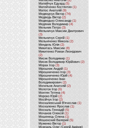
Матвієнко Анатолій
(2)
Матвійчук Едуард
(5)
Матейченко Костянтин
(1)
Матіос Анатолій
(9)
Медведчук Віктор
(74)
Медведь Віктор
(2)
Медведько Олександр
(1)
Медяник Володимир
(4)
Мельник Петро
(3)
Мельничук Максим Дмитрович
(3)
Мельничук Сергій
(1)
Мельніченко Микола
(2)
Мендель Юлія
(2)
Микитась Максим
(8)
Микитенко Роман Леонідович
(2)
Мисик Володимир
(1)
Мисик Володимир Юрійович
(2)
Мізрах Ігор
(3)
Мірошник Андрій
(1)
Мірошниченко Ігор
(3)
Мірошниченко Юрій
(4)
Мірошніченко Іван
Володимирович
(2)
Могильов Анатолій
(2)
Молоток Ігор
(6)
Монтян Тетяна
(4)
Мороко Юрій
(2)
Мосійчук Ігор
(2)
Москалевський В'ячеслав
(1)
Москаленко Ярослав
(1)
Москаль Геннадій
(5)
Мочанов Олексій
(1)
Мошенець Олена
(1)
Мошенский Валерий
(5)
Муженко Віктор
(1)
Мужчиль Олег (Сергій Аміров)