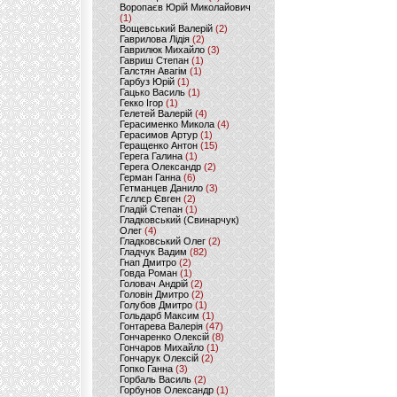
Воропаєв Юрій Миколайович
(1)
Вощевський Валерій
(2)
Гаврилова Лідія
(2)
Гаврилюк Михайло
(3)
Гавриш Степан
(1)
Галстян Авагім
(1)
Гарбуз Юрій
(1)
Гацько Василь
(1)
Гекко Ігор
(1)
Гелетей Валерій
(4)
Герасименко Микола
(4)
Герасимов Артур
(1)
Геращенко Антон
(15)
Герега Галина
(1)
Герега Олександр
(2)
Герман Ганна
(6)
Гетманцев Данило
(3)
Гєллєр Євген
(2)
Гладій Степан
(1)
Гладковський (Свинарчук)
Олег
(4)
Гладковський Олег
(2)
Гладчук Вадим
(82)
Гнап Дмитро
(2)
Говда Роман
(1)
Головач Андрій
(2)
Головін Дмитро
(2)
Голубов Дмитро
(1)
Гольдарб Максим
(1)
Гонтарева Валерія
(47)
Гончаренко Олексій
(8)
Гончаров Михайло
(1)
Гончарук Олексій
(2)
Гопко Ганна
(3)
Горбаль Василь
(2)
Горбунов Олександр
(1)