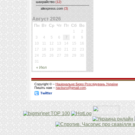
шахрайство
(12)
aliexpress.com
(3)
Август 2026
Пн
Вт
Ср
Чт
Пт
Сб
Вс
1
2
3
4
5
6
7
8
9
10
11
12
13
14
15
16
17
18
19
20
21
22
23
24
25
26
27
28
29
30
31
« Июл
Copyright © –
Національне Бюро Розслідувань України
Пишіть нам –
nacburo@gmail.com
.