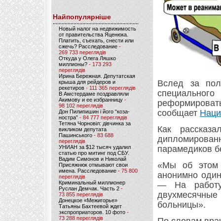
Найпопулярніше
Новый налог на недвижимость
от правительства Яценюка.
Платить, съехать, снести или
сжечь? Расследование
-
269 733 переглядів
Откуда у Олега Ляшко
миллионы?
- 173 293
переглядів
Ирина Бережная. Депутатская
Вслед за пол
крыша для рейдеров и
рекетиров
- 111 365 переглядів
специального
В Амстердаме поздравляли
Акимову и ее избранницу
-
реформир
98 102 переглядів
сообщает
Наци
Дон Пилипишин і його “коза-
ностра”
- 84 777 переглядів
Тетяна Чорновіл: дівчинка за
Как рассказа
викликом депутата
Пашинського
- 83 688
дипломирова
переглядів
УНИАН за $12 тысяч удалил
парамедиков б
статью про митинг под СБУ.
Вадим Симонов и Николай
«Мы об этом 
Присяжнюк отмывают свои
имена. Расследование
- 75 800
анонимно один
переглядів
Криминальный миллионер
— На работу
Руслан Демчак. Часть 2
-
двухмесячны
73 855 переглядів
Донецкое «Межигорье»
больницы».
Татьяны Бахтеевой ждет
экспроприаторов. 10 фото
-
73 288 переглядів