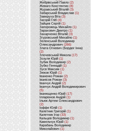
Жебрівський Павло
(2)
Жеваго Констянтин
(8)
Журавський Віталій
(3)
Забарський Владислав
(1)
Заверуха Віта
(3)
Загорій Гліб
(4)
Зайцев Сергій
(1)
Запорожець Михайло
(1)
Зарахович Дмитро
(1)
Захарченко Віталій
(3)
Згуровський Михайло
(1)
Зеленський Володимир
Олександрович
(266)
Злата Огневич (Бордюг Інна)
(2)
Злочевський Микола
(17)
Зозуля Юрій
(1)
Зубик Володимир
(2)
Зубко Геннадій
(1)
Зуєв Максим
(1)
Зюков Юрій
(1)
Іваненко Роман
(2)
Іванісов Роман
(3)
Іванчук Андрій
(2)
Іванчук Андрій Володимирович
(5)
Іванющенко Юрій
(17)
Ілларіонов Андрій
(1)
Ільюк Артем Олександрович
(2)
Іоффе Юлій
(1)
Калетник Григорій
(1)
Калетник Ігор
(33)
Кальцев Володимир
(1)
Камельчук Юрій
(1)
Карабань Володимир
Миколайович
(1)