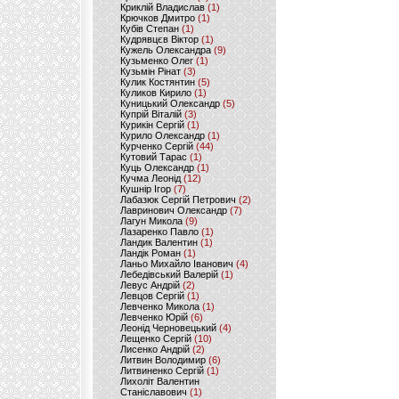
Криклій Владислав
(1)
Крючков Дмитро
(1)
Кубів Степан
(1)
Кудрявцєв Віктор
(1)
Кужель Олександра
(9)
Кузьменко Олег
(1)
Кузьмін Рінат
(3)
Кулик Костянтин
(5)
Куликов Кирило
(1)
Куницький Олександр
(5)
Купрій Віталій
(3)
Курикін Сергій
(1)
Курило Олександр
(1)
Курченко Сергій
(44)
Кутовий Тарас
(1)
Куць Олександр
(1)
Кучма Леонід
(12)
Кушнір Ігор
(7)
Лабазюк Сергій Петрович
(2)
Лавринович Олександр
(7)
Лагун Микола
(9)
Лазаренко Павло
(1)
Ландик Валентин
(1)
Ландік Роман
(1)
Ланьо Михайло Іванович
(4)
Лебедівський Валерій
(1)
Левус Андрій
(2)
Левцов Сергій
(1)
Левченко Микола
(1)
Левченко Юрій
(6)
Леонід Черновецький
(4)
Лещенко Сергій
(10)
Лисенко Андрій
(2)
Литвин Володимир
(6)
Литвиненко Сергій
(1)
Лихоліт Валентин
Станіславович
(1)