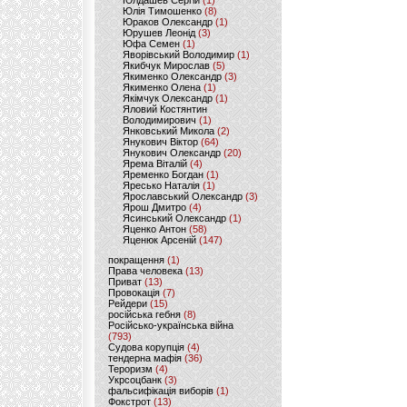
Юлдашев Сергій
(1)
Юлія Тимошенко
(8)
Юраков Олександр
(1)
Юрушев Леонід
(3)
Юфа Семен
(1)
Яворівський Володимир
(1)
Якибчук Мирослав
(5)
Якименко Олександр
(3)
Якименко Олена
(1)
Якімчук Олександр
(1)
Яловий Костянтин
Володимирович
(1)
Янковський Микола
(2)
Янукович Віктор
(64)
Янукович Олександр
(20)
Ярема Віталій
(4)
Яременко Богдан
(1)
Яресько Наталія
(1)
Ярославський Олександр
(3)
Ярош Дмитро
(4)
Ясинський Олександр
(1)
Яценко Антон
(58)
Яценюк Арсеній
(147)
покращення
(1)
Права человека
(13)
Приват
(13)
Провокація
(7)
Рейдери
(15)
російська гебня
(8)
Російсько-українська війна
(793)
Судова корупція
(4)
тендерна мафія
(36)
Тероризм
(4)
Укрсоцбанк
(3)
фальсифікація виборів
(1)
Фокстрот
(13)