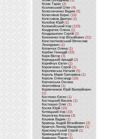
Козак Володимир
(1)
Козак Тарас
(2)
Козловський Олег
(4)
Колесниченко Вадим
(5)
Колесніков Борис
(10)
Колєсніков Дмитро
(1)
Колобов Юрій
(1)
Коломойський Ігор
(123)
Кондратюк Олена
(1)
Кондрашенко Сергій
(1)
Кононенко Ігор Віталійович
(21)
Константіновський Вячеслав
Леонідович
(1)
Копанчук Олена
(1)
Корбан Геннадій
(33)
Корж Віктор
(3)
Корнацький Аркадій
(2)
Корнійчук Євген
(1)
Коровченко Сергій
(1)
Королевська Наталія
(5)
Король Марія Григорівна
(1)
Король Олександр
(16)
Корчинська Оксана
Анатоліївна
(1)
Корявченков Юрій Валерійович
(1)
Костенко Євген
(1)
Костицький Василь
(1)
Костюшко Олег
(1)
Косюк Юрій
(15)
Котвіцький Ігор
(10)
Кошелєва Альона
(3)
Кошмак Вадим
(1)
Кравець Андрій Віталійович
(2)
Кравчук Леонід Макарович
(1)
Краснокутський Сергій
(1)
Кривецький Ігор
(1)
Кривонос Павло
(1)