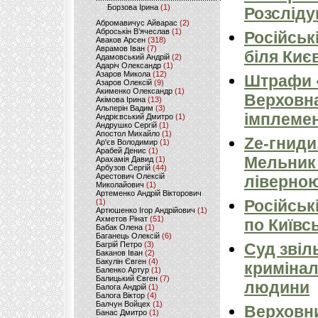
Борзова Ірина
(1)
Розсліду
Абромавичус Айварас
(2)
Аброськін В’ячеслав
(1)
Російськ
Аваков Арсен
(318)
Аврамов Іван
(7)
біля Киє
Адамовський Андрій
(2)
Адаріч Олександр
(1)
Азаров Микола
(12)
Штрафи «
Азаров Олексій
(9)
Акименко Олександр
(1)
Верховна
Акімова Ірина
(13)
Альперін Вадим
(3)
імплемен
Андрієвський Дмитро
(1)
Андрушко Сергій
(1)
Апостол Михайло
(1)
Ze-гниди
Ар'єв Володимир
(1)
Арабей Денис
(1)
Мельник
Арахамія Давид
(1)
Арбузов Сергій
(44)
Арестович Олексій
ліверно
Миколайович
(1)
Артеменко Андрій Вікторович
Російськ
(1)
Артюшенко Ігор Андрійович
(1)
Ахметов Рінат
(51)
по Київсь
Бабак Олена
(1)
Баганець Олексій
(6)
Багрій Петро
(3)
Суд звіл
Баканов Іван
(2)
Бакулін Євген
(4)
кримінал
Баленко Артур
(1)
Балицький Євген
(7)
людини
Балога Андрій
(1)
Балога Віктор
(4)
Балчун Войцех
(1)
Верховни
Банас Дмитро
(1)