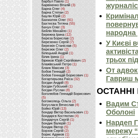
Барбул Павло
(1)
журналіс
Барвіненко Віталій
(3)
Барна Олег
(4)
Барна Степан
(2)
Кримінал
Баулін Юрій
(2)
Бахматюк Олег
(91)
повернув
Бахтеєва Тетяна
(55)
Бачун Олег
(3)
народна 
Бейлін Михайло
(1)
Бережна Ірина
(12)
Береза Борислав
(2)
У Києві 
Березенко Сергій
(7)
Березкін Станіслав
(5)
Березюк Олег
(2)
активіст
Білецький Андрій
(1)
Білик Ірина
(1)
трьох пі
Бірюков Юрій Сергійович
(2)
Блажівський Петро
(1)
Бланк Максим
(3)
От адвок
Бобов Геннадій
(2)
Бобов Геннадій Борисович
(1)
Гавриш м
Богартирьова Раїса
(32)
Богдан Андрій
(8)
Богдан Губський
(1)
ОСТАННІ
Богдан Руслан
(8)
Боголюбов Геннадій Борисович
(5)
Богомолець Ольга
(2)
Вадим Ст
Богуслаєв Вячеслав
(4)
Бойко Юрій
(13)
Оболоні
Бондар Віктор Васильович
(1)
Бондарєв Костянтин
(4)
Бондарчук Сергій
(1)
Нардеп 
Бондик Валерій
(1)
Бондик Віктор
(5)
мережу “
Борзов Сергiй
(2)
Борис Адамов
(1)