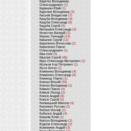
Каретко Володимир
Олександрович
(1)
Кармазін Юрій
(1)
Карплюк Володимир
(3)
Каськів Владислав
(7)
Кацуба Володимир
(4)
Кацуба Олександр
(8)
Кацуба Сергій
(5)
Квіташвілі Олександр
(3)
Келестин Валерій
(2)
Кернес Геннадій
(14)
Кивалов Сергій
(12)
Кириленко В’ячеслав
(2)
Кириленко Павло
Олександрович
(1)
Ківа Ілля
(5)
Ківалов Сергій
(46)
Кірш Олександр Вікторович
(1)
Кісільов Ігор Петрович
(1)
Кіссе Антон
(2)
Клименко Володимир
(4)
Клименко Олександр
(8)
Климець Павло
(1)
Кличко Віталій
(55)
Кличко Володимир
(1)
Клімкін Павло
(4)
Клімов Леонід
(2)
Клюєв Андрій
(6)
Клюєв Сергій
(5)
Княжицький Микола
(4)
Князевич Руслан
(2)
Кобзон Иосиф
(2)
Коболєв Андрій
(4)
Ковалів Юлія
(1)
Ковтун Володимир
(2)
Кодола Олександр
(2)
Кожемякін Андрій
(3)