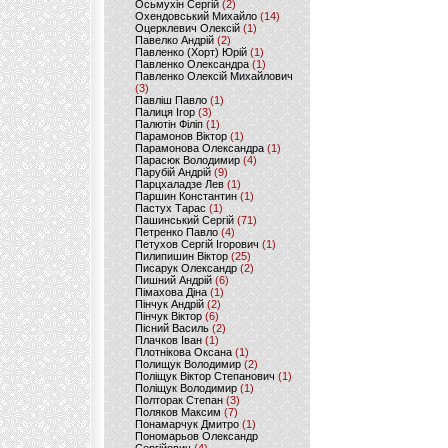
Осьмухін Сергій
(2)
Охендовський Михайло
(14)
Оцерклевич Олексій
(1)
Павелко Андрій
(2)
Павленко (Хорт) Юрій
(1)
Павленко Олександра
(1)
Павленко Олексій Михайлович
(3)
Павліш Павло
(1)
Палиця Ігор
(3)
Палютін Філіп
(1)
Парамонов Віктор
(1)
Парамонова Олександра
(1)
Парасюк Володимир
(4)
Парубій Андрій
(9)
Парцхаладзе Лев
(1)
Паршин Константин
(1)
Пастух Тарас
(1)
Пашинський Сергій
(71)
Петренко Павло
(4)
Петухов Сергій Ігорович
(1)
Пилипишин Віктор
(25)
Писарук Олександр
(2)
Пишний Андрій
(6)
Пімахова Діна
(1)
Пінчук Андрій
(2)
Пінчук Віктор
(6)
Пісний Василь
(2)
Плачков Іван
(1)
Плотнікова Оксана
(1)
Полищук Володимир
(2)
Поліщук Віктор Степанович
(1)
Поліщук Володимир
(1)
Полторак Степан
(3)
Поляков Максим
(7)
Понамарчук Дмитро
(1)
Пономарьов Олександр