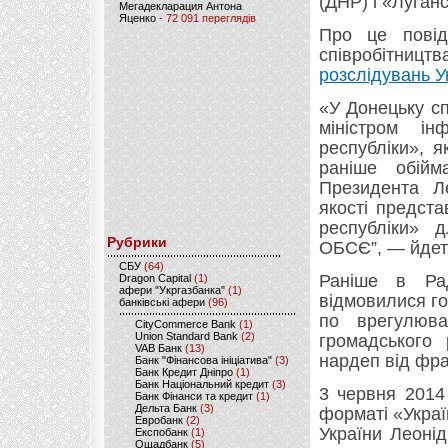
(ДНР) і «Луган
Мегадекларация Антона
Яценко
- 72 091 переглядів
Про це повід
співробітницт
розслідувань У
«У Донецьку сп
міністром ін
республіки», я
раніше обійм
Президента Л
якості предста
республіки» 
Рубрики
ОБСЄ”, — йдеть
CБУ
(64)
Раніше в Рад
Dragon Capital
(1)
афери "Укргазбанка"
(1)
відмовилися го
банківські афери
(96)
по врегулюва
CityCommerce Bank
(1)
Union Standard Bank
(2)
громадського 
VAB Банк
(13)
нардеп від фра
Банк "Фінансова ініціатива"
(3)
Банк Кредит Дніпро
(1)
Банк Національний кредит
(3)
3 червня 2014
Банк Фінанси та кредит
(1)
Дельта Банк
(3)
форматі «Укра
Евробанк
(2)
України Леонід
Експобанк
(1)
Ощадбанк
(5)