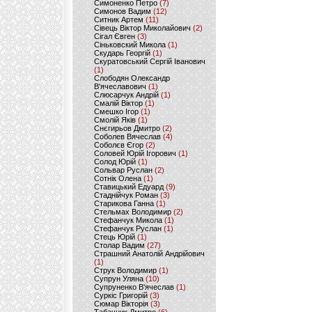
Симоненко Петро
(7)
Симонов Вадим
(12)
Ситник Артем
(11)
Сівець Віктор Миколайович
(2)
Сігал Євген
(3)
Сіньковский Микола
(1)
Скударь Георгій
(1)
Скуратовський Сергій Іванович
(1)
Слободян Олександр
В'ячеславович
(1)
Слюсарчук Андрій
(1)
Смалій Віктор
(1)
Смешко Ігор
(1)
Смолій Яків
(1)
Снєгирьов Дмитро
(2)
Соболев Вячеслав
(4)
Соболєв Єгор
(2)
Соловей Юрій Ігорович
(1)
Солод Юрій
(1)
Сольвар Руслан
(2)
Сотнік Олена
(1)
Ставицький Едуард
(9)
Стаднійчук Роман
(3)
Старикова Ганна
(1)
Стельмах Володимир
(2)
Стефанчук Микола
(1)
Стефанчук Руслан
(1)
Стець Юрій
(1)
Столар Вадим
(27)
Страшний Анатолій Андрійович
(1)
Струк Володимир
(1)
Супрун Уляна
(10)
Супруненко В'ячеслав
(1)
Суркіс Григорій
(3)
Сюмар Вікторія
(3)