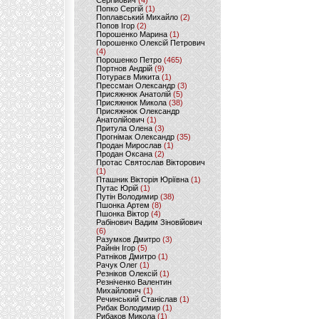
Сергійович
(4)
Попко Сергій
(1)
Поплавський Михайло
(2)
Попов Ігор
(2)
Порошенко Марина
(1)
Порошенко Олексій Петрович
(4)
Порошенко Петро
(465)
Портнов Андрій
(9)
Потураєв Микита
(1)
Прессман Олександр
(3)
Присяжнюк Анатолій
(5)
Присяжнюк Микола
(38)
Присяжнюк Олександр
Анатолійович
(1)
Притула Олена
(3)
Прогнімак Олександр
(35)
Продан Мирослав
(1)
Продан Оксана
(2)
Протас Святослав Вікторович
(1)
Пташник Вікторія Юріївна
(1)
Путас Юрій
(1)
Путін Володимир
(38)
Пшонка Артем
(8)
Пшонка Віктор
(4)
Рабінович Вадим Зіновійович
(6)
Разумков Дмитро
(3)
Райнін Ігор
(5)
Ратніков Дмитро
(1)
Рачук Олег
(1)
Резніков Олексій
(1)
Резніченко Валентин
Михайлович
(1)
Речинський Станіслав
(1)
Рибак Володимир
(1)
Рибаков Микола
(1)