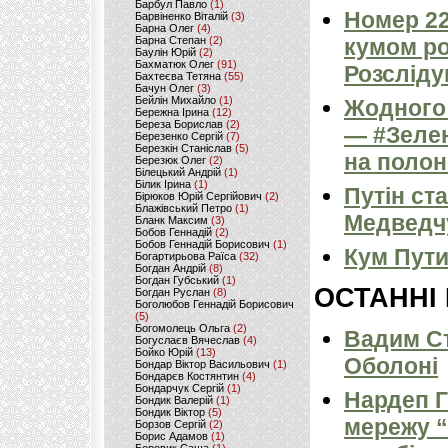
Барбул Павло
(1)
Номер 22
Барвіненко Віталій
(3)
Барна Олег
(4)
Барна Степан
(2)
кумом ро
Баулін Юрій
(2)
Бахматюк Олег
(91)
Розсліду
Бахтеєва Тетяна
(55)
Бачун Олег
(3)
Бейлін Михайло
(1)
Жодного 
Бережна Ірина
(12)
Береза Борислав
(2)
— #Зелен
Березенко Сергій
(7)
Березкін Станіслав
(5)
на полон
Березюк Олег
(2)
Білецький Андрій
(1)
Білик Ірина
(1)
Путін ст
Бірюков Юрій Сергійович
(2)
Блажівський Петро
(1)
Медведч
Бланк Максим
(3)
Бобов Геннадій
(2)
Бобов Геннадій Борисович
(1)
Кум Пути
Богартирьова Раїса
(32)
Богдан Андрій
(8)
Богдан Губський
(1)
ОСТАННІ
Богдан Руслан
(8)
Боголюбов Геннадій Борисович
(5)
Богомолець Ольга
(2)
Вадим Ст
Богуслаєв Вячеслав
(4)
Бойко Юрій
(13)
Оболоні
Бондар Віктор Васильович
(1)
Бондарєв Костянтин
(4)
Бондарчук Сергій
(1)
Нардеп 
Бондик Валерій
(1)
Бондик Віктор
(5)
мережу “
Борзов Сергiй
(2)
Борис Адамов
(1)