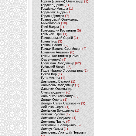
Горган (Лялька) Олександр
(1)
Гордеєв Денис
(1)
Гордієнко Микола
(1)
Гордійчук Андрій
(1)
Гордон Дмитро
(7)
Грановський Олександр
Михайлович
(10)
Гриб Вадим
(1)
Григоришин Костянтин
(5)
Гримчак Юрій
(1)
Гриневецький Сергій
(1)
Гринів Ігор
(3)
Грицак Василь
(2)
Грицак Василь Сергійович
(4)
Гриценко Анатолій
(8)
Грішин Костянтин (Семен
Семенченко)
(8)
Гройсман Володимир
(62)
Губський Богдан
(3)
Гудзь Наталія Ярославівна
(2)
Гужва Ігор
(1)
Гута Микола
(1)
Давиденко Валерій
(1)
Данилець Володимир
(1)
Данилюк Олександр
Олександрович
(6)
Данченко Олександр
(3)
Дегрик Олена
(1)
Дейдей Євген Сергійович
(9)
Дейнеко Сергій
(1)
Демішкан Володимир
(1)
Демчак Руслан
(12)
Демченко Людмила
(1)
Демчина Павло
(4)
Демчишин Володимир
(5)
Демчук Ольга
(1)
Денисенко Анатолій Петрович