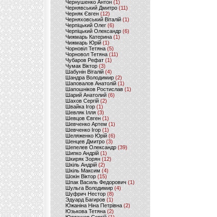
Чернушенко Антон
(1)
Чернявський Дмитро
(11)
Черняк Євген
(12)
Черняховський Віталій
(1)
Черпіцький Олег
(6)
Черпіцький Олександр
(6)
Чижмарь Катерина
(1)
Чижмарь Юрій
(1)
Чорновіл Тетяна
(5)
Чорновол Тетяна
(11)
Чубаров Рефат
(1)
Чумак Віктор
(3)
Шабунін Віталій
(4)
Шандра Володимир
(2)
Шаповалов Анатолій
(1)
Шапошніков Ростислав
(1)
Шарий Анатолий
(6)
Шахов Сергій
(2)
Швайка Ігор
(1)
Шевляк Ілля
(3)
Шевцов Євген
(1)
Шевченко Артем
(1)
Шевченко Ігор
(1)
Шеляженко Юрій
(6)
Шенцев Дмитро
(3)
Шепелев Олександр
(39)
Шипко Андрій
(1)
Шкиряк Зорян
(12)
Шкіль Андрій
(2)
Шкіль Максим
(4)
Шокін Віктор
(15)
Шпак Василь Федорович
(1)
Шульга Володимир
(4)
Шуфрич Нестор
(8)
Эдуард Багиров
(1)
Южаніна Ніна Петрівна
(2)
Юзькова Тетяна
(2)