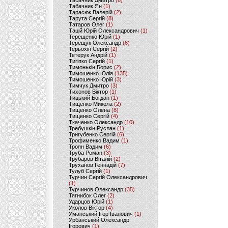
Табачник Дмитро
(6)
Табачник Ян
(1)
Тарасюк Валерій
(2)
Тарута Сергій
(8)
Татаров Олег
(1)
Тацій Юрій Олександрович
(1)
Терещенко Юрій
(1)
Терещук Олександр
(6)
Терьохін Сергій
(2)
Тетерук Андрій
(1)
Тигіпко Сергій
(1)
Тимонькін Борис
(2)
Тимошенко Юлія
(135)
Тимошенко Юрій
(3)
Тимчук Дмитро
(3)
Тихонов Віктор
(1)
Тицький Богдан
(1)
Тищенко Микола
(2)
Тищенко Олена
(8)
Тищенко Сергій
(4)
Ткаченко Олександр
(10)
Требушкін Руслан
(1)
Тригубенко Сергій
(6)
Трофименко Вадим
(1)
Троян Вадим
(6)
Труба Роман
(3)
Трубаров Віталій
(2)
Труханов Геннадій
(7)
Тулуб Сергій
(1)
Турчин Сергій Олександрович
(1)
Турчинов Олександр
(35)
Тягнибок Олег
(2)
Ударцов Юрій
(1)
Уколов Віктор
(4)
Уманський Ігор Іванович
(1)
Урбанський Олександр
Ігорович
(1)