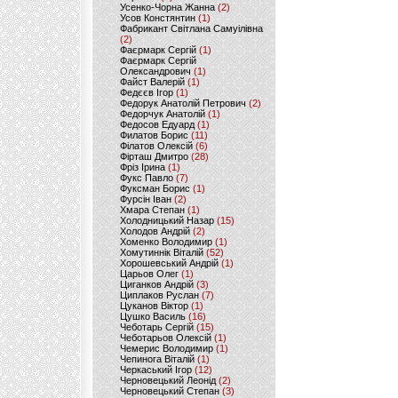
Усенко-Чорна Жанна
(2)
Усов Констянтин
(1)
Фабрикант Світлана Самуілівна
(2)
Фаєрмарк Сергій
(1)
Фаєрмарк Сергій
Олександрович
(1)
Файст Валерій
(1)
Федєєв Ігор
(1)
Федорук Анатолій Петрович
(2)
Федорчук Анатолій
(1)
Федосов Едуард
(1)
Филатов Борис
(11)
Філатов Олексій
(6)
Фірташ Дмитро
(28)
Фріз Ірина
(1)
Фукс Павло
(7)
Фуксман Борис
(1)
Фурсін Іван
(2)
Хмара Степан
(1)
Холодницький Назар
(15)
Холодов Андрій
(2)
Хоменко Володимир
(1)
Хомутиннік Віталій
(52)
Хорошевський Андрій
(1)
Царьов Олег
(1)
Циганков Андрій
(3)
Циплаков Руслан
(7)
Цуканов Віктор
(1)
Цушко Василь
(16)
Чеботарь Сергій
(15)
Чеботарьов Олексій
(1)
Чемерис Володимир
(1)
Чепинога Віталій
(1)
Черкаський Ігор
(12)
Черновецький Леонід
(2)
Черновецький Степан
(3)