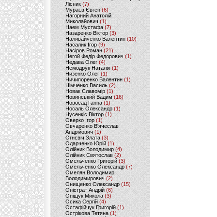
Лісник
(7)
Мураєв Євген
(6)
Нагорний Анатолій
Миколайович
(1)
Наем Мустафа
(7)
Назаренко Віктор
(3)
Наливайченко Валентин
(10)
Насалик Ігор
(9)
Насіров Роман
(21)
Негой Федір Федорович
(1)
Недава Олег
(4)
Немодрук Наталія
(1)
Низенко Олег
(1)
Ничипоренко Валентин
(1)
Німченко Василь
(2)
Новак Славомір
(1)
Новинський Вадим
(16)
Новосад Ганна
(1)
Носаль Олександр
(1)
Нусенкіс Віктор
(1)
Оверко Ігор
(1)
Овчаренко В'ячеслав
Андрійович
(1)
Огнєвіч Злата
(3)
Одарченко Юрій
(1)
Олійник Володимир
(4)
Олійник Святослав
(2)
Омельченко Григорій
(3)
Омельченко Олександр
(7)
Омелян Володимир
Володимирович
(2)
Онищенко Олександр
(15)
Оністрат Андрій
(6)
Оніщук Микола
(3)
Осика Сергій
(4)
Остафійчук Григорій
(1)
Острікова Тетяна
(1)