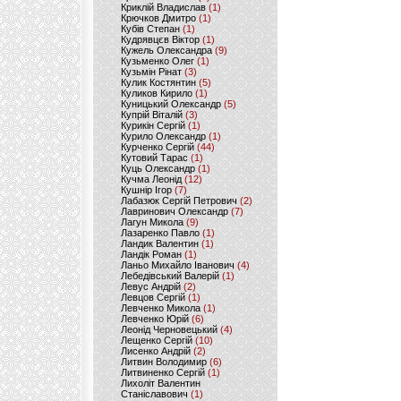
Криклій Владислав
(1)
Крючков Дмитро
(1)
Кубів Степан
(1)
Кудрявцєв Віктор
(1)
Кужель Олександра
(9)
Кузьменко Олег
(1)
Кузьмін Рінат
(3)
Кулик Костянтин
(5)
Куликов Кирило
(1)
Куницький Олександр
(5)
Купрій Віталій
(3)
Курикін Сергій
(1)
Курило Олександр
(1)
Курченко Сергій
(44)
Кутовий Тарас
(1)
Куць Олександр
(1)
Кучма Леонід
(12)
Кушнір Ігор
(7)
Лабазюк Сергій Петрович
(2)
Лавринович Олександр
(7)
Лагун Микола
(9)
Лазаренко Павло
(1)
Ландик Валентин
(1)
Ландік Роман
(1)
Ланьо Михайло Іванович
(4)
Лебедівський Валерій
(1)
Левус Андрій
(2)
Левцов Сергій
(1)
Левченко Микола
(1)
Левченко Юрій
(6)
Леонід Черновецький
(4)
Лещенко Сергій
(10)
Лисенко Андрій
(2)
Литвин Володимир
(6)
Литвиненко Сергій
(1)
Лихоліт Валентин
Станіславович
(1)