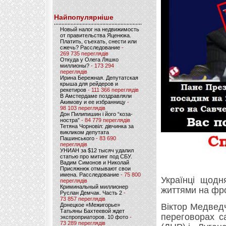
Найпопулярніше
Новый налог на недвижимость
от правительства Яценюка.
Платить, съехать, снести или
сжечь? Расследование
-
269 735 переглядів
Откуда у Олега Ляшко
миллионы?
- 173 294
переглядів
Ирина Бережная. Депутатская
крыша для рейдеров и
рекетиров
- 111 366 переглядів
В Амстердаме поздравляли
Акимову и ее избранницу
-
98 103 переглядів
Дон Пилипишин і його “коза-
ностра”
- 84 779 переглядів
Тетяна Чорновіл: дівчинка за
викликом депутата
Пашинського
- 83 690
переглядів
УНИАН за $12 тысяч удалил
статью про митинг под СБУ.
Вадим Симонов и Николай
Присяжнюк отмывают свои
имена. Расследование
- 75 800
Українці щодн
переглядів
Криминальный миллионер
життями на фро
Руслан Демчак. Часть 2
-
73 857 переглядів
Донецкое «Межигорье»
Віктор Медвед
Татьяны Бахтеевой ждет
переговорах с
экспроприаторов. 10 фото
-
73 289 переглядів