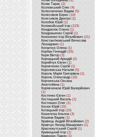
Козак Володимир
(1)
Козак Тарас
(2)
Козловський Олег
(4)
Колесниченко Вадим
(5)
Колесніков Борис
(10)
Колєсніков Дмитро
(1)
Колобов Юрій
(1)
Коломойський Ігор
(123)
Кондратюк Олена
(1)
Кондрашенко Сергій
(1)
Кононенко Ігор Віталійович
(21)
Константіновський Вячеслав
Леонідович
(1)
Копанчук Олена
(1)
Корбан Геннадій
(33)
Корж Віктор
(3)
Корнацький Аркадій
(2)
Корнійчук Євген
(1)
Коровченко Сергій
(1)
Королевська Наталія
(5)
Король Марія Григорівна
(1)
Король Олександр
(16)
Корчинська Оксана
Анатоліївна
(1)
Корявченков Юрій Валерійович
(1)
Костенко Євген
(1)
Костицький Василь
(1)
Костюшко Олег
(1)
Косюк Юрій
(15)
Котвіцький Ігор
(10)
Кошелєва Альона
(3)
Кошмак Вадим
(1)
Кравець Андрій Віталійович
(2)
Кравчук Леонід Макарович
(1)
Краснокутський Сергій
(1)
Кривецький Ігор
(1)
Кривонос Павло
(1)