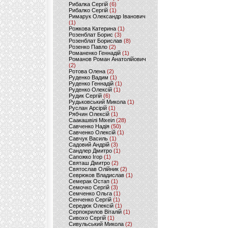
Рибалка Сергій
(6)
Рибалко Сергій
(1)
Римарук Олександр Іванович
(1)
Рожкова Катерина
(1)
Розенблат Борис
(3)
Розенблат Борислав
(8)
Розенко Павло
(2)
Романенко Геннадій
(1)
Романов Роман Анатолійович
(2)
Ротова Олена
(2)
Руденко Вадим
(1)
Руденко Геннадій
(1)
Руденко Олексій
(1)
Рудик Сергій
(6)
Рудьковський Микола
(1)
Руслан Арсірій
(1)
Рябчин Олексій
(1)
Саакашвілі Міхеіл
(28)
Савченко Надія
(50)
Савченко Олексій
(1)
Савчук Василь
(1)
Садовий Андрій
(3)
Сандлер Дмитро
(1)
Сапожко Ігор
(1)
Святаш Дмитро
(2)
Святослав Олійник
(2)
Севрюков Владислав
(1)
Семерак Остап
(1)
Семочко Сергій
(3)
Семченко Ольга
(1)
Сенченко Сергій
(1)
Середюк Олексій
(1)
Серпокрилов Віталій
(1)
Сивохо Сергій
(1)
Сивульський Микола
(2)