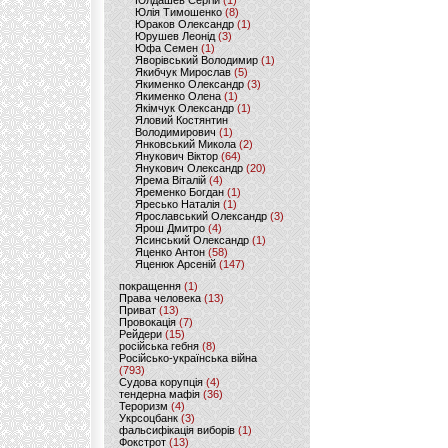
Юлдашев Сергій
(1)
Юлія Тимошенко
(8)
Юраков Олександр
(1)
Юрушев Леонід
(3)
Юфа Семен
(1)
Яворівський Володимир
(1)
Якибчук Мирослав
(5)
Якименко Олександр
(3)
Якименко Олена
(1)
Якімчук Олександр
(1)
Яловий Костянтин
Володимирович
(1)
Янковський Микола
(2)
Янукович Віктор
(64)
Янукович Олександр
(20)
Ярема Віталій
(4)
Яременко Богдан
(1)
Яресько Наталія
(1)
Ярославський Олександр
(3)
Ярош Дмитро
(4)
Ясинський Олександр
(1)
Яценко Антон
(58)
Яценюк Арсеній
(147)
покращення
(1)
Права человека
(13)
Приват
(13)
Провокація
(7)
Рейдери
(15)
російська гебня
(8)
Російсько-українська війна
(793)
Судова корупція
(4)
тендерна мафія
(36)
Тероризм
(4)
Укрсоцбанк
(3)
фальсифікація виборів
(1)
Фокстрот
(13)