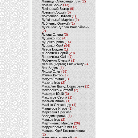
Лівшиць Олександр Ілліч
(2)
Ложкін Борис
(13)
Лозінський Віктор
(9)
Лозовий Андрій
(6)
Локтіонова Наталя
(1)
Лубківський Маркіян
(1)
Лубченко Олексій
(1)
Лук'янчук Руслан Валерійович
(2)
Лукаш Олена
(3)
Луценко Ігор
(4)
Луценко Ірина
(14)
Луценко Юрій
(94)
Львов Богдан
(1)
Льовочкін Сергій
(29)
Льовочкіна Юлія
(7)
Любченко Олексій
(1)
Лялька (Горган) Олександр
(4)
Лях Вадим
(1)
Ляшко Олег
(85)
М'ялик Віктор
(1)
Магута Роман
(1)
Мазепа Ігор
(2)
Макар'ян Давид Борисович
(1)
Макаренко Анатолій
(2)
Македон Юрій
(3)
Максімов Сергій
(1)
Маліков Віталій
(1)
Малінін Олександр
(1)
Манцуров Игорь
(1)
Маркевич Ярослав
Володимирович
(1)
Марков Ігор
(2)
Мартиненко Микола
(26)
Марушевська Юлія
(3)
Маслов Юрій Костянтинович
(2)