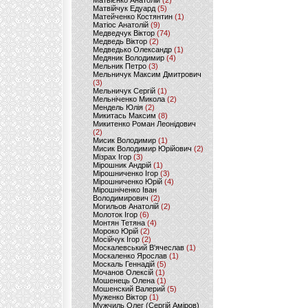
Матвієнко Анатолій
(2)
Матвійчук Едуард
(5)
Матейченко Костянтин
(1)
Матіос Анатолій
(9)
Медведчук Віктор
(74)
Медведь Віктор
(2)
Медведько Олександр
(1)
Медяник Володимир
(4)
Мельник Петро
(3)
Мельничук Максим Дмитрович
(3)
Мельничук Сергій
(1)
Мельніченко Микола
(2)
Мендель Юлія
(2)
Микитась Максим
(8)
Микитенко Роман Леонідович
(2)
Мисик Володимир
(1)
Мисик Володимир Юрійович
(2)
Мізрах Ігор
(3)
Мірошник Андрій
(1)
Мірошниченко Ігор
(3)
Мірошниченко Юрій
(4)
Мірошніченко Іван
Володимирович
(2)
Могильов Анатолій
(2)
Молоток Ігор
(6)
Монтян Тетяна
(4)
Мороко Юрій
(2)
Мосійчук Ігор
(2)
Москалевський В'ячеслав
(1)
Москаленко Ярослав
(1)
Москаль Геннадій
(5)
Мочанов Олексій
(1)
Мошенець Олена
(1)
Мошенский Валерий
(5)
Муженко Віктор
(1)
Мужчиль Олег (Сергій Аміров)