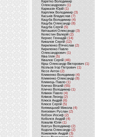
Каретко Володимир
Олександрович
(1)
Кармазін Юрій
(1)
Карплюк Володимир
(3)
Каськів Владислав
(7)
Кацуба Володимир
(4)
Кацуба Олександр
(8)
Кацуба Сергій
(5)
Квіташвілі Олександр
(3)
Келестин Валерій
(2)
Кернес Геннадій
(14)
Кивалов Сергій
(12)
Кириленко В’ячеслав
(2)
Кириленко Павло
Олександрович
(1)
Ківа Ілля
(5)
Ківалов Сергій
(46)
Кірш Олександр Вікторович
(1)
Кісільов Ігор Петрович
(1)
Кіссе Антон
(2)
Клименко Володимир
(4)
Клименко Олександр
(8)
Климець Павло
(1)
Кличко Віталій
(55)
Кличко Володимир
(1)
Клімкін Павло
(4)
Клімов Леонід
(2)
Клюєв Андрій
(6)
Клюєв Сергій
(5)
Княжицький Микола
(4)
Князевич Руслан
(2)
Кобзон Иосиф
(2)
Коболєв Андрій
(4)
Ковалів Юлія
(1)
Ковтун Володимир
(2)
Кодола Олександр
(2)
Кожемякін Андрій
(3)