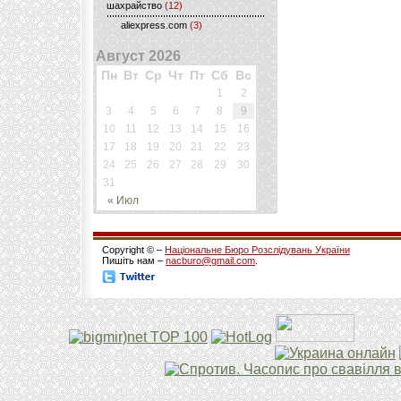
шахрайство
(12)
aliexpress.com
(3)
Август 2026
Пн
Вт
Ср
Чт
Пт
Сб
Вс
1
2
3
4
5
6
7
8
9
10
11
12
13
14
15
16
17
18
19
20
21
22
23
24
25
26
27
28
29
30
31
« Июл
Copyright © –
Національне Бюро Розслідувань України
Пишіть нам –
nacburo@gmail.com
.