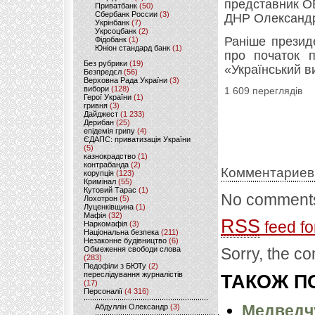
представник ОБ
Приватбанк
(50)
Сбербанк России
(3)
ДНР Олександр
Укрінбанк
(7)
Укрсоцбанк
(2)
Раніше презид
Фідобанк
(1)
Юніон стандард банк
(1)
про початок п
Без рубрики
(19)
«Український в
Безпредєл
(56)
Верховна Рада України
(3)
вибори
(128)
1 609 переглядів
Герої України
(1)
гривня
(3)
Дайджест
(1 233)
Дерибан
(25)
епідемія грипу
(4)
ЄДАПС: приватизація України
(5)
казнокрадство
(1)
контрабанда
(2)
Комментариев
корупція
(123)
Кримінал
(55)
Кутовий Тарас
(1)
No comments
Лохотрон
(5)
Луценківщина
(1)
Мафія
(32)
RSS
feed fo
Наркомафія
(3)
Національна безпека
(211)
Незаконне будівництво
(6)
Обмеження свободи слова
Sorry, the co
(283)
Педофіли з БЮТу
(2)
переслідування журналістів
ТАКОЖ ПО
(17)
Персоналії
(4 316)
Медведчу
Абдуллін Олександр
(3)