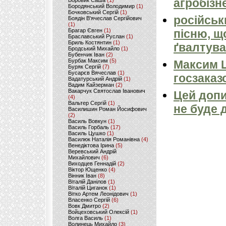
агробізн
Боровик Саша
(1)
Бородянський Володимир
(1)
Бочковський Сергій
(1)
російськ
Боядін В'ячеслав Сергійович
(1)
Брагар Євген
(1)
пісню, щ
Браславський Руслан
(1)
Бриль Костянтин
(1)
ґвалтува
Бродський Михайло
(1)
Бубенчик Іван
(2)
Бурбак Максим
(5)
Максим 
Буряк Сергій
(7)
Бусарєв Вячеслав
(1)
госзаказ
Вадатурський Андрій
(1)
Вадим Кайзерман
(2)
Вакарчук Святослав Іванович
Цей допи
(4)
Вальтер Сергій
(1)
не буде 
Василишин Роман Йосифович
(2)
Василь Вовкун
(1)
Василь Горбаль
(17)
Василь Цушко
(1)
Василюк Наталія Романівна
(4)
Венедіктова Ірина
(5)
Веревський Андрій
Михайлович
(6)
Виходцев Геннадій
(2)
Віктор Ющенко
(4)
Вінник Іван
(8)
Віталій Данілов
(1)
Віталій Циганок
(1)
Вітко Артем Леонідович
(1)
Власенко Сергій
(6)
Вовк Дмитро
(2)
Войцеховський Олексій
(1)
Волга Василь
(1)
Волинець Михайло
(3)