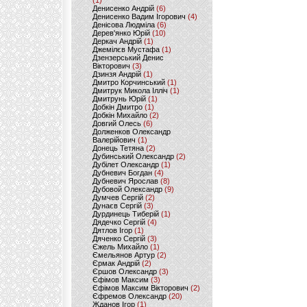
(1)
Денисенко Андрій
(6)
Денисенко Вадим Ігорович
(4)
Денісова Людміла
(6)
Дерев'янко Юрій
(10)
Деркач Андрій
(1)
Джемілєв Мустафа
(1)
Дзензерський Денис
Вікторович
(3)
Дзинзя Андрій
(1)
Дмитро Корчинський
(1)
Дмитрук Микола Ілліч
(1)
Дмитрунь Юрій
(1)
Добкін Дмитро
(1)
Добкін Михайло
(2)
Довгий Олесь
(6)
Долженков Олександр
Валерійович
(1)
Донець Тетяна
(2)
Дубинський Олександр
(2)
Дубілет Олександр
(1)
Дубневич Богдан
(4)
Дубневич Ярослав
(8)
Дубовой Олександр
(9)
Думчев Сергій
(2)
Дунаєв Сергій
(3)
Дурдинець Тиберій
(1)
Дядечко Сергій
(4)
Дятлов Ігор
(1)
Дяченко Сергій
(3)
Єжель Михайло
(1)
Ємельянов Артур
(2)
Єрмак Андрій
(2)
Єршов Олександр
(3)
Єфімов Максим
(3)
Єфімов Максим Вікторович
(2)
Єфремов Олександр
(20)
Жданов Ігор
(1)