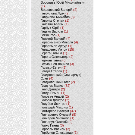
Воропаєв Юрій Миколайович
(1)
Вощевський Валерій
(2)
Гаврилова Лідія
(2)
Гаврилюк Михайло
(3)
Гавриш Степан
(1)
Галстян Авагім
(1)
Гарбуз Юрій
(1)
Гацько Василь
(1)
Гекко Ігор
(1)
Гелетей Валерій
(4)
Герасименко Микола
(4)
Герасимов Артур
(1)
Геращенко Антон
(15)
Герега Галина
(1)
Герега Олександр
(2)
Герман Ганна
(6)
Гетманцев Данило
(3)
Гєллєр Євген
(2)
Гладій Степан
(1)
Гладковський (Свинарчук)
Олег
(4)
Гладковський Олег
(2)
Гладчук Вадим
(82)
Гнап Дмитро
(2)
Говда Роман
(1)
Головач Андрій
(2)
Головін Дмитро
(2)
Голубов Дмитро
(1)
Гольдарб Максим
(1)
Гонтарева Валерія
(47)
Гончаренко Олексій
(8)
Гончаров Михайло
(1)
Гончарук Олексій
(2)
Гопко Ганна
(3)
Горбаль Василь
(2)
Горбунов Олександр
(1)