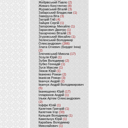
Жебрівський Павло
(2)
Жеваго Констянтин
(8)
Журавський Віталій
(3)
Забарський Владислав
(1)
Заверуха Віта
(3)
Загорій Гліб
(4)
Зайцев Сергій
(1)
Запорожець Михайло
(1)
Зарахович Дмитро
(1)
Захарченко Віталій
(3)
Згуровський Михайло
(1)
Зеленський Володимир
Олександрович
(266)
Злата Огневич (Бордюг Інна)
(2)
Злочевський Микола
(17)
Зозуля Юрій
(1)
Зубик Володимир
(2)
Зубко Геннадій
(1)
Зуєв Максим
(1)
Зюков Юрій
(1)
Іваненко Роман
(2)
Іванісов Роман
(3)
Іванчук Андрій
(2)
Іванчук Андрій Володимирович
(5)
Іванющенко Юрій
(17)
Ілларіонов Андрій
(1)
Ільюк Артем Олександрович
(2)
Іоффе Юлій
(1)
Калетник Григорій
(1)
Калетник Ігор
(33)
Кальцев Володимир
(1)
Камельчук Юрій
(1)
Карабань Володимир
Миколайович
(1)