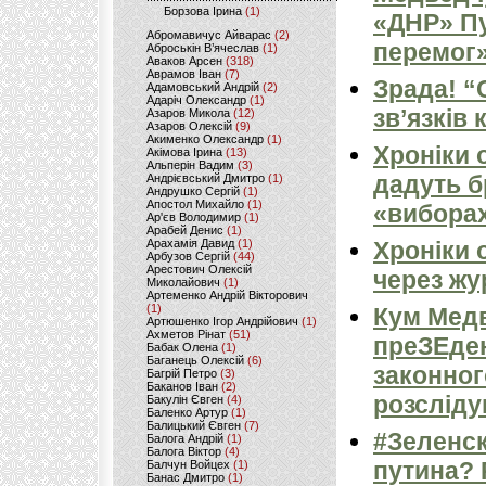
Борзова Ірина
(1)
«ДНР» Пу
Абромавичус Айварас
(2)
перемог»
Аброськін В’ячеслав
(1)
Аваков Арсен
(318)
Аврамов Іван
(7)
Зрада! “
Адамовський Андрій
(2)
Адаріч Олександр
(1)
зв’язків
Азаров Микола
(12)
Азаров Олексій
(9)
Акименко Олександр
(1)
Хроніки 
Акімова Ірина
(13)
Альперін Вадим
(3)
дадуть б
Андрієвський Дмитро
(1)
Андрушко Сергій
(1)
Апостол Михайло
(1)
«виборах
Ар'єв Володимир
(1)
Арабей Денис
(1)
Арахамія Давид
(1)
Хроніки 
Арбузов Сергій
(44)
Арестович Олексій
через жу
Миколайович
(1)
Артеменко Андрій Вікторович
(1)
Кум Медв
Артюшенко Ігор Андрійович
(1)
Ахметов Рінат
(51)
преЗЕден
Бабак Олена
(1)
Баганець Олексій
(6)
законног
Багрій Петро
(3)
Баканов Іван
(2)
розсліду
Бакулін Євген
(4)
Баленко Артур
(1)
Балицький Євген
(7)
#Зеленс
Балога Андрій
(1)
Балога Віктор
(4)
путина?
Балчун Войцех
(1)
Банас Дмитро
(1)