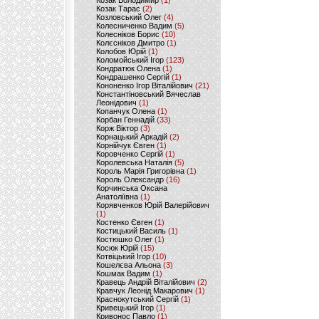
Козак Володимир
(1)
Козак Тарас
(2)
Козловський Олег
(4)
Колесниченко Вадим
(5)
Колесніков Борис
(10)
Колєсніков Дмитро
(1)
Колобов Юрій
(1)
Коломойський Ігор
(123)
Кондратюк Олена
(1)
Кондрашенко Сергій
(1)
Кононенко Ігор Віталійович
(21)
Константіновський Вячеслав
Леонідович
(1)
Копанчук Олена
(1)
Корбан Геннадій
(33)
Корж Віктор
(3)
Корнацький Аркадій
(2)
Корнійчук Євген
(1)
Коровченко Сергій
(1)
Королевська Наталія
(5)
Король Марія Григорівна
(1)
Король Олександр
(16)
Корчинська Оксана
Анатоліївна
(1)
Корявченков Юрій Валерійович
(1)
Костенко Євген
(1)
Костицький Василь
(1)
Костюшко Олег
(1)
Косюк Юрій
(15)
Котвіцький Ігор
(10)
Кошелєва Альона
(3)
Кошмак Вадим
(1)
Кравець Андрій Віталійович
(2)
Кравчук Леонід Макарович
(1)
Краснокутський Сергій
(1)
Кривецький Ігор
(1)
Кривонос Павло
(1)