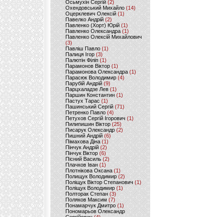
Осьмухін Сергій
(2)
Охендовський Михайло
(14)
Оцерклевич Олексій
(1)
Павелко Андрій
(2)
Павленко (Хорт) Юрій
(1)
Павленко Олександра
(1)
Павленко Олексій Михайлович
(3)
Павліш Павло
(1)
Палиця Ігор
(3)
Палютін Філіп
(1)
Парамонов Віктор
(1)
Парамонова Олександра
(1)
Парасюк Володимир
(4)
Парубій Андрій
(9)
Парцхаладзе Лев
(1)
Паршин Константин
(1)
Пастух Тарас
(1)
Пашинський Сергій
(71)
Петренко Павло
(4)
Петухов Сергій Ігорович
(1)
Пилипишин Віктор
(25)
Писарук Олександр
(2)
Пишний Андрій
(6)
Пімахова Діна
(1)
Пінчук Андрій
(2)
Пінчук Віктор
(6)
Пісний Василь
(2)
Плачков Іван
(1)
Плотнікова Оксана
(1)
Полищук Володимир
(2)
Поліщук Віктор Степанович
(1)
Поліщук Володимир
(1)
Полторак Степан
(3)
Поляков Максим
(7)
Понамарчук Дмитро
(1)
Пономарьов Олександр