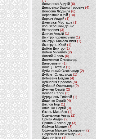
(1)
Денисенко Андрій
(6)
Денисенко Вадим Ігорович
(4)
Денісова Людміла
(6)
Дерев'янко Юрій
(10)
Деркач Андрій
(1)
Джемілєв Мустафа
(1)
Дзензерський Денис
Вікторович
(3)
Дзинзя Андрій
(1)
Дмитро Корчинський
(1)
Дмитрук Микола Ілліч
(1)
Дмитрунь Юрій
(1)
Добкін Дмитро
(1)
Добкін Михайло
(2)
Довгий Олесь
(6)
Долженков Олександр
Валерійович
(1)
Донець Тетяна
(2)
Дубинський Олександр
(2)
Дубілет Олександр
(1)
Дубневич Богдан
(4)
Дубневич Ярослав
(8)
Дубовой Олександр
(9)
Думчев Сергій
(2)
Дунаєв Сергій
(3)
Дурдинець Тиберій
(1)
Дядечко Сергій
(4)
Дятлов Ігор
(1)
Дяченко Сергій
(3)
Єжель Михайло
(1)
Ємельянов Артур
(2)
Єрмак Андрій
(2)
Єршов Олександр
(3)
Єфімов Максим
(3)
Єфімов Максим Вікторович
(2)
Єфремов Олександр
(20)
Жданов Ігор
(1)