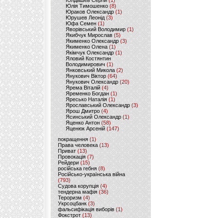
Юлдашев Сергій
(1)
Юлія Тимошенко
(8)
Юраков Олександр
(1)
Юрушев Леонід
(3)
Юфа Семен
(1)
Яворівський Володимир
(1)
Якибчук Мирослав
(5)
Якименко Олександр
(3)
Якименко Олена
(1)
Якімчук Олександр
(1)
Яловий Костянтин
Володимирович
(1)
Янковський Микола
(2)
Янукович Віктор
(64)
Янукович Олександр
(20)
Ярема Віталій
(4)
Яременко Богдан
(1)
Яресько Наталія
(1)
Ярославський Олександр
(3)
Ярош Дмитро
(4)
Ясинський Олександр
(1)
Яценко Антон
(58)
Яценюк Арсеній
(147)
покращення
(1)
Права человека
(13)
Приват
(13)
Провокація
(7)
Рейдери
(15)
російська гебня
(8)
Російсько-українська війна
(793)
Судова корупція
(4)
тендерна мафія
(36)
Тероризм
(4)
Укрсоцбанк
(3)
фальсифікація виборів
(1)
Фокстрот
(13)