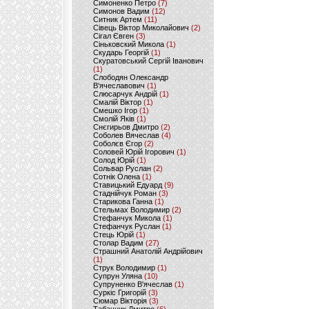
Симоненко Петро
(7)
Симонов Вадим
(12)
Ситник Артем
(11)
Сівець Віктор Миколайович
(2)
Сігал Євген
(3)
Сіньковский Микола
(1)
Скударь Георгій
(1)
Скуратовський Сергій Іванович
(1)
Слободян Олександр
В'ячеславович
(1)
Слюсарчук Андрій
(1)
Смалій Віктор
(1)
Смешко Ігор
(1)
Смолій Яків
(1)
Снєгирьов Дмитро
(2)
Соболев Вячеслав
(4)
Соболєв Єгор
(2)
Соловей Юрій Ігорович
(1)
Солод Юрій
(1)
Сольвар Руслан
(2)
Сотнік Олена
(1)
Ставицький Едуард
(9)
Стаднійчук Роман
(3)
Старикова Ганна
(1)
Стельмах Володимир
(2)
Стефанчук Микола
(1)
Стефанчук Руслан
(1)
Стець Юрій
(1)
Столар Вадим
(27)
Страшний Анатолій Андрійович
(1)
Струк Володимир
(1)
Супрун Уляна
(10)
Супруненко В'ячеслав
(1)
Суркіс Григорій
(3)
Сюмар Вікторія
(3)