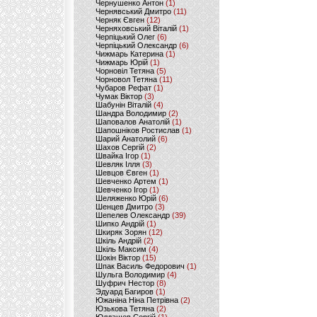
Чернушенко Антон
(1)
Чернявський Дмитро
(11)
Черняк Євген
(12)
Черняховський Віталій
(1)
Черпіцький Олег
(6)
Черпіцький Олександр
(6)
Чижмарь Катерина
(1)
Чижмарь Юрій
(1)
Чорновіл Тетяна
(5)
Чорновол Тетяна
(11)
Чубаров Рефат
(1)
Чумак Віктор
(3)
Шабунін Віталій
(4)
Шандра Володимир
(2)
Шаповалов Анатолій
(1)
Шапошніков Ростислав
(1)
Шарий Анатолий
(6)
Шахов Сергій
(2)
Швайка Ігор
(1)
Шевляк Ілля
(3)
Шевцов Євген
(1)
Шевченко Артем
(1)
Шевченко Ігор
(1)
Шеляженко Юрій
(6)
Шенцев Дмитро
(3)
Шепелев Олександр
(39)
Шипко Андрій
(1)
Шкиряк Зорян
(12)
Шкіль Андрій
(2)
Шкіль Максим
(4)
Шокін Віктор
(15)
Шпак Василь Федорович
(1)
Шульга Володимир
(4)
Шуфрич Нестор
(8)
Эдуард Багиров
(1)
Южаніна Ніна Петрівна
(2)
Юзькова Тетяна
(2)