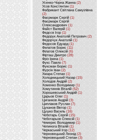
Усенко-Чорна Жанна
(2)
Усов Констянтин
(1)
Фабрикант Світлана Самуілівна
(2)
Фаєрмарк Сергій
(1)
Фаєрмарк Сергій
Олександрович
(1)
Файст Валерій
(1)
Федєєв Ігор
(1)
Федорук Анатолій Петрович
(2)
Федорчук Анатолій
(1)
Федосов Едуард
(1)
Филатов Борис
(11)
Філатов Олексій
(6)
Фірташ Дмитро
(28)
Фріз Ірина
(1)
Фукс Павло
(7)
Фуксман Борис
(1)
Фурсін Іван
(2)
Хмара Степан
(1)
Холодницький Назар
(15)
Холодов Андрій
(2)
Хоменко Володимир
(1)
Хомутиннік Віталій
(52)
Хорошевський Андрій
(1)
Царьов Олег
(1)
Циганков Андрій
(3)
Циплаков Руслан
(7)
Цуканов Віктор
(1)
Цушко Василь
(16)
Чеботарь Сергій
(15)
Чеботарьов Олексій
(1)
Чемерис Володимир
(1)
Чепинога Віталій
(1)
Черкаський Ігор
(12)
Черновецький Леонід
(2)
Черновецький Степан
(3)