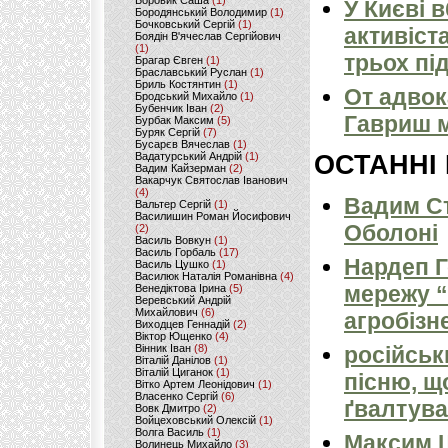
Боровик Саша
(1)
У Києві 
Бородянський Володимир
(1)
Бочковський Сергій
(1)
активіст
Боядін В'ячеслав Сергійович
(1)
трьох пі
Брагар Євген
(1)
Браславський Руслан
(1)
Бриль Костянтин
(1)
От адвок
Бродський Михайло
(1)
Бубенчик Іван
(2)
Гавриш м
Бурбак Максим
(5)
Буряк Сергій
(7)
Бусарєв Вячеслав
(1)
Вадатурський Андрій
(1)
ОСТАННІ
Вадим Кайзерман
(2)
Вакарчук Святослав Іванович
(4)
Вадим Ст
Вальтер Сергій
(1)
Василишин Роман Йосифович
Оболоні
(2)
Василь Вовкун
(1)
Василь Горбаль
(17)
Нардеп 
Василь Цушко
(1)
Василюк Наталія Романівна
(4)
мережу “
Венедіктова Ірина
(5)
Веревський Андрій
Михайлович
(6)
агробізн
Виходцев Геннадій
(2)
Віктор Ющенко
(4)
Вінник Іван
(8)
російськ
Віталій Данілов
(1)
Віталій Циганок
(1)
пісню, щ
Вітко Артем Леонідович
(1)
Власенко Сергій
(6)
ґвалтува
Вовк Дмитро
(2)
Войцеховський Олексій
(1)
Волга Василь
(1)
Максим 
Волинець Михайло
(3)