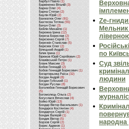
Верховна
Барбул Павло
(1)
Барвіненко Віталій
(3)
Барна Олег
(4)
імплемен
Барна Степан
(2)
Баулін Юрій
(2)
Бахматюк Олег
(91)
Ze-гниди
Бахтеєва Тетяна
(55)
Бачун Олег
(3)
Мельник
Бейлін Михайло
(1)
Бережна Ірина
(12)
ліверно
Береза Борислав
(2)
Березенко Сергій
(7)
Березкін Станіслав
(5)
Російськ
Березюк Олег
(2)
Білецький Андрій
(1)
по Київсь
Білик Ірина
(1)
Бірюков Юрій Сергійович
(2)
Блажівський Петро
(1)
Суд звіл
Бланк Максим
(3)
Бобов Геннадій
(2)
кримінал
Бобов Геннадій Борисович
(1)
Богартирьова Раїса
(32)
людини
Богдан Андрій
(8)
Богдан Губський
(1)
Богдан Руслан
(8)
Верховни
Боголюбов Геннадій Борисович
(5)
Богомолець Ольга
(2)
журналіс
Богуслаєв Вячеслав
(4)
Бойко Юрій
(13)
Кримінал
Бондар Віктор Васильович
(1)
Бондарєв Костянтин
(4)
Бондарчук Сергій
(1)
повернув
Бондик Валерій
(1)
Бондик Віктор
(5)
народна 
Борзов Сергiй
(2)
Борис Адамов
(1)