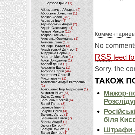
Борзова Ірина
(1)
Абромавичус Айварас
(2)
Аброськін В’ячеслав
(1)
Аваков Арсен
(318)
Аврамов Іван
(7)
Адамовський Андрій
(2)
Адаріч Олександр
(1)
Азаров Микола
(12)
Комментариев
Азаров Олексій
(9)
Акименко Олександр
(1)
Акімова Ірина
(13)
No comments
Альперін Вадим
(3)
Андрієвський Дмитро
(1)
Андрушко Сергій
(1)
RSS
feed fo
Апостол Михайло
(1)
Ар'єв Володимир
(1)
Арабей Денис
(1)
Sorry, the co
Арахамія Давид
(1)
Арбузов Сергій
(44)
Арестович Олексій
ТАКОЖ ПО
Миколайович
(1)
Артеменко Андрій Вікторович
(1)
Артюшенко Ігор Андрійович
(1)
Мажор-по
Ахметов Рінат
(51)
Бабак Олена
(1)
Розсліду
Баганець Олексій
(6)
Багрій Петро
(3)
Баканов Іван
(2)
Російськ
Бакулін Євген
(4)
Баленко Артур
(1)
біля Киє
Балицький Євген
(7)
Балога Андрій
(1)
Балога Віктор
(4)
Штрафи «
Балчун Войцех
(1)
Банас Дмитро
(1)