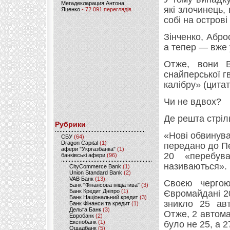
Мегадекларация Антона
які злочинець,
Яценко
- 72 091 переглядів
собі на острові
Зінченко, Абро
а тепер — вже 
Отже, вони В
снайперської г
калібру» (цита
Чи не вдвох?
Де решта стріль
Рубрики
«Нові обвинува
CБУ
(64)
Dragon Capital
(1)
передано до Пе
афери "Укргазбанка"
(1)
20 «перебув
банківські афери
(96)
називаються».
CityCommerce Bank
(1)
Union Standard Bank
(2)
VAB Банк
(13)
Своєю чергою
Банк "Фінансова ініціатива"
(3)
Банк Кредит Дніпро
(1)
Євромайдані 20
Банк Національний кредит
(3)
зникло 25 авт
Банк Фінанси та кредит
(1)
Дельта Банк
(3)
Отже, 2 автома
Евробанк
(2)
Експобанк
(1)
було не 25, а 2
Ощадбанк
(5)