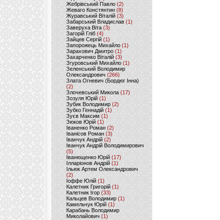
Жебрівський Павло
(2)
Жеваго Констянтин
(8)
Журавський Віталій
(3)
Забарський Владислав
(1)
Заверуха Віта
(3)
Загорій Гліб
(4)
Зайцев Сергій
(1)
Запорожець Михайло
(1)
Зарахович Дмитро
(1)
Захарченко Віталій
(3)
Згуровський Михайло
(1)
Зеленський Володимир
Олександрович
(266)
Злата Огневич (Бордюг Інна)
(2)
Злочевський Микола
(17)
Зозуля Юрій
(1)
Зубик Володимир
(2)
Зубко Геннадій
(1)
Зуєв Максим
(1)
Зюков Юрій
(1)
Іваненко Роман
(2)
Іванісов Роман
(3)
Іванчук Андрій
(2)
Іванчук Андрій Володимирович
(5)
Іванющенко Юрій
(17)
Ілларіонов Андрій
(1)
Ільюк Артем Олександрович
(2)
Іоффе Юлій
(1)
Калетник Григорій
(1)
Калетник Ігор
(33)
Кальцев Володимир
(1)
Камельчук Юрій
(1)
Карабань Володимир
Миколайович
(1)