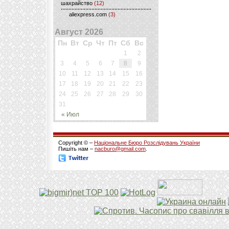
шахрайство
(12)
aliexpress.com
(3)
Август 2026
Пн
Вт
Ср
Чт
Пт
Сб
Вс
1
2
3
4
5
6
7
8
9
10
11
12
13
14
15
16
17
18
19
20
21
22
23
24
25
26
27
28
29
30
31
« Июл
Copyright © –
Національне Бюро Розслідувань України
Пишіть нам –
nacburo@gmail.com
.