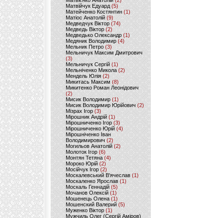
Матвієнко Анатолій
(2)
Матвійчук Едуард
(5)
Матейченко Костянтин
(1)
Матіос Анатолій
(9)
Медведчук Віктор
(74)
Медведь Віктор
(2)
Медведько Олександр
(1)
Медяник Володимир
(4)
Мельник Петро
(3)
Мельничук Максим Дмитрович
(3)
Мельничук Сергій
(1)
Мельніченко Микола
(2)
Мендель Юлія
(2)
Микитась Максим
(8)
Микитенко Роман Леонідович
(2)
Мисик Володимир
(1)
Мисик Володимир Юрійович
(2)
Мізрах Ігор
(3)
Мірошник Андрій
(1)
Мірошниченко Ігор
(3)
Мірошниченко Юрій
(4)
Мірошніченко Іван
Володимирович
(2)
Могильов Анатолій
(2)
Молоток Ігор
(6)
Монтян Тетяна
(4)
Мороко Юрій
(2)
Мосійчук Ігор
(2)
Москалевський В'ячеслав
(1)
Москаленко Ярослав
(1)
Москаль Геннадій
(5)
Мочанов Олексій
(1)
Мошенець Олена
(1)
Мошенский Валерий
(5)
Муженко Віктор
(1)
Мужчиль Олег (Сергій Аміров)