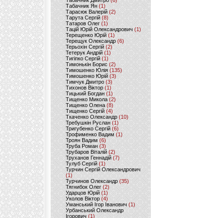
Табачник Дмитро
(6)
Табачник Ян
(1)
Тарасюк Валерій
(2)
Тарута Сергій
(8)
Татаров Олег
(1)
Тацій Юрій Олександрович
(1)
Терещенко Юрій
(1)
Терещук Олександр
(6)
Терьохін Сергій
(2)
Тетерук Андрій
(1)
Тигіпко Сергій
(1)
Тимонькін Борис
(2)
Тимошенко Юлія
(135)
Тимошенко Юрій
(3)
Тимчук Дмитро
(3)
Тихонов Віктор
(1)
Тицький Богдан
(1)
Тищенко Микола
(2)
Тищенко Олена
(8)
Тищенко Сергій
(4)
Ткаченко Олександр
(10)
Требушкін Руслан
(1)
Тригубенко Сергій
(6)
Трофименко Вадим
(1)
Троян Вадим
(6)
Труба Роман
(3)
Трубаров Віталій
(2)
Труханов Геннадій
(7)
Тулуб Сергій
(1)
Турчин Сергій Олександрович
(1)
Турчинов Олександр
(35)
Тягнибок Олег
(2)
Ударцов Юрій
(1)
Уколов Віктор
(4)
Уманський Ігор Іванович
(1)
Урбанський Олександр
Ігорович
(1)