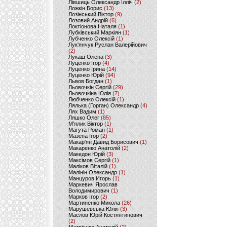
Лівшиць Олександр Ілліч
(2)
Ложкін Борис
(13)
Лозінський Віктор
(9)
Лозовий Андрій
(6)
Локтіонова Наталя
(1)
Лубківський Маркіян
(1)
Лубченко Олексій
(1)
Лук'янчук Руслан Валерійович
(2)
Лукаш Олена
(3)
Луценко Ігор
(4)
Луценко Ірина
(14)
Луценко Юрій
(94)
Львов Богдан
(1)
Льовочкін Сергій
(29)
Льовочкіна Юлія
(7)
Любченко Олексій
(1)
Лялька (Горган) Олександр
(4)
Лях Вадим
(1)
Ляшко Олег
(85)
М'ялик Віктор
(1)
Магута Роман
(1)
Мазепа Ігор
(2)
Макар'ян Давид Борисович
(1)
Макаренко Анатолій
(2)
Македон Юрій
(3)
Максімов Сергій
(1)
Маліков Віталій
(1)
Малінін Олександр
(1)
Манцуров Игорь
(1)
Маркевич Ярослав
Володимирович
(1)
Марков Ігор
(2)
Мартиненко Микола
(26)
Марушевська Юлія
(3)
Маслов Юрій Костянтинович
(2)