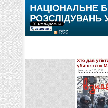
НАЦІОНАЛЬНЕ 
РОЗСЛІДУВАНЬ 
RSS
Хто дав утік
убивств на М
февраля 12, 2016