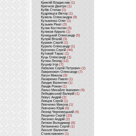
Криклій Владислав
(1)
Крючков Дмитро
(1)
Кубів Степан
(1)
Кудрявцєв Віктор
(1)
Кужель Олександра
(9)
Кузьменко Олег
(1)
Кузьмін Рінат
(3)
Кулик Костянтин
(5)
Куликов Кирило
(1)
Куницький Олександр
(5)
Купрій Віталій
(3)
Курикін Сергій
(1)
Курило Олександр
(1)
Курченко Сергій
(44)
Кутовий Тарас
(1)
Куць Олександр
(1)
Кучма Леонід
(12)
Кушнір Ігор
(7)
Лабазюк Сергій Петрович
(2)
Лавринович Олександр
(7)
Лагун Микола
(9)
Лазаренко Павло
(1)
Ландик Валентин
(1)
Ландік Роман
(1)
Ланьо Михайло Іванович
(4)
Лебедівський Валерій
(1)
Левус Андрій
(2)
Левцов Сергій
(1)
Левченко Микола
(1)
Левченко Юрій
(6)
Леонід Черновецький
(4)
Лещенко Сергій
(10)
Лисенко Андрій
(2)
Литвин Володимир
(6)
Литвиненко Сергій
(1)
Лихоліт Валентин
Станіславович
(1)