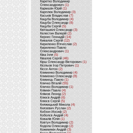
Каретко Володимир
Олександрович
(1)
Кармазін Юрій
(1)
Карплюк Володимир
(3)
Каськів Владислав
(7)
Кацуба Володимир
(4)
Кацуба Олександр
(8)
Кацуба Сергій
(5)
Квіташвілі Олександр
(3)
Келестин Валерій
(2)
Кернес Геннадій
(14)
Кивалов Сергій
(12)
Кириленко В’ячеслав
(2)
Кириленко Павло
Олександрович
(1)
Ківа Ілля
(5)
Ківалов Сергій
(46)
Кірш Олександр Вікторович
(1)
Кісільов Ігор Петрович
(1)
Кіссе Антон
(2)
Клименко Володимир
(4)
Клименко Олександр
(8)
Климець Павло
(1)
Кличко Віталій
(55)
Кличко Володимир
(1)
Клімкін Павло
(4)
Клімов Леонід
(2)
Клюєв Андрій
(6)
Клюєв Сергій
(5)
Княжицький Микола
(4)
Князевич Руслан
(2)
Кобзон Иосиф
(2)
Коболєв Андрій
(4)
Ковалів Юлія
(1)
Ковтун Володимир
(2)
Кодола Олександр
(2)
Кожемякін Андрій
(3)