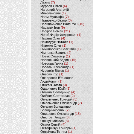
Лісник
(7)
Мураєв Євген
(6)
Нагорний Анатолій
Миколайович
(1)
Наем Мустафа
(7)
Назаренко Віктор
(3)
Наливайченко Валентин
(10)
Насалик Ігор
(9)
Насіров Роман
(21)
Негой Федір Федорович
(1)
Недава Олег
(4)
Немодрук Наталія
(1)
Низенко Олег
(1)
Ничипоренко Валентин
(1)
Німченко Василь
(2)
Новак Славомір
(1)
Новинський Вадим
(16)
Новосад Ганна
(1)
Носаль Олександр
(1)
Нусенкіс Віктор
(1)
Оверко Ігор
(1)
Овчаренко В'ячеслав
Андрійович
(1)
Огнєвіч Злата
(3)
Одарченко Юрій
(1)
Олійник Володимир
(4)
Олійник Святослав
(2)
Омельченко Григорій
(3)
Омельченко Олександр
(7)
Омелян Володимир
Володимирович
(2)
Онищенко Олександр
(15)
Оністрат Андрій
(6)
Оніщук Микола
(3)
Осика Сергій
(4)
Остафійчук Григорій
(1)
Острікова Тетяна
(1)