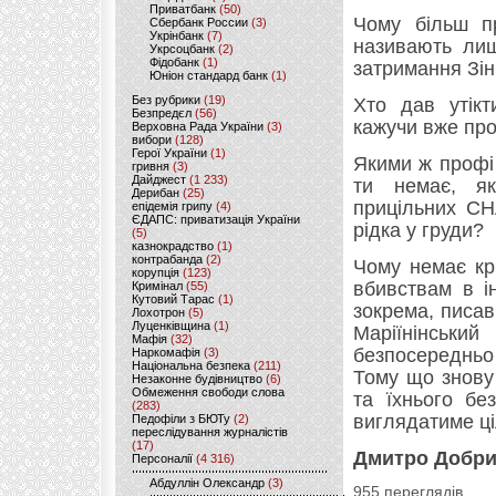
Приватбанк
(50)
Чому більш пр
Сбербанк России
(3)
Укрінбанк
(7)
називають лиш
Укрсоцбанк
(2)
Фідобанк
(1)
затримання Зін
Юніон стандард банк
(1)
Без рубрики
(19)
Хто дав утікт
Безпредєл
(56)
кажучи вже пр
Верховна Рада України
(3)
вибори
(128)
Герої України
(1)
Якими ж профі 
гривня
(3)
Дайджест
(1 233)
ти немає, я
Дерибан
(25)
прицільних С
епідемія грипу
(4)
ЄДАПС: приватизація України
рідка у груди?
(5)
казнокрадство
(1)
контрабанда
(2)
Чому немає к
корупція
(123)
вбивствам в і
Кримінал
(55)
Кутовий Тарас
(1)
зокрема, писав
Лохотрон
(5)
Луценківщина
(1)
Маріїнінськи
Мафія
(32)
безпосередньо
Наркомафія
(3)
Національна безпека
(211)
Тому що знову 
Незаконне будівництво
(6)
Обмеження свободи слова
та їхнього бе
(283)
виглядатиме ц
Педофіли з БЮТу
(2)
переслідування журналістів
(17)
Дмитро Добр
Персоналії
(4 316)
Абдуллін Олександр
(3)
955 переглядів