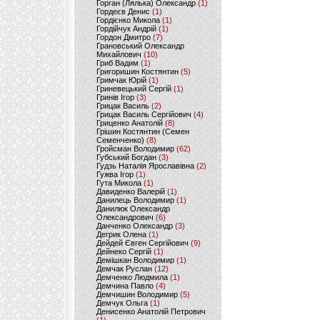
Горган (Лялька) Олександр
(1)
Гордеєв Денис
(1)
Гордієнко Микола
(1)
Гордійчук Андрій
(1)
Гордон Дмитро
(7)
Грановський Олександр
Михайлович
(10)
Гриб Вадим
(1)
Григоришин Костянтин
(5)
Гримчак Юрій
(1)
Гриневецький Сергій
(1)
Гринів Ігор
(3)
Грицак Василь
(2)
Грицак Василь Сергійович
(4)
Гриценко Анатолій
(8)
Грішин Костянтин (Семен
Семенченко)
(8)
Гройсман Володимир
(62)
Губський Богдан
(3)
Гудзь Наталія Ярославівна
(2)
Гужва Ігор
(1)
Гута Микола
(1)
Давиденко Валерій
(1)
Данилець Володимир
(1)
Данилюк Олександр
Олександрович
(6)
Данченко Олександр
(3)
Дегрик Олена
(1)
Дейдей Євген Сергійович
(9)
Дейнеко Сергій
(1)
Демішкан Володимир
(1)
Демчак Руслан
(12)
Демченко Людмила
(1)
Демчина Павло
(4)
Демчишин Володимир
(5)
Демчук Ольга
(1)
Денисенко Анатолій Петрович