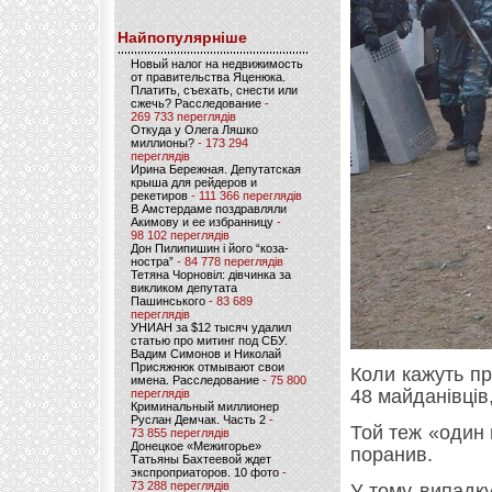
Найпопулярніше
Новый налог на недвижимость
от правительства Яценюка.
Платить, съехать, снести или
сжечь? Расследование
-
269 733 переглядів
Откуда у Олега Ляшко
миллионы?
- 173 294
переглядів
Ирина Бережная. Депутатская
крыша для рейдеров и
рекетиров
- 111 366 переглядів
В Амстердаме поздравляли
Акимову и ее избранницу
-
98 102 переглядів
Дон Пилипишин і його “коза-
ностра”
- 84 778 переглядів
Тетяна Чорновіл: дівчинка за
викликом депутата
Пашинського
- 83 689
переглядів
УНИАН за $12 тысяч удалил
статью про митинг под СБУ.
Вадим Симонов и Николай
Присяжнюк отмывают свои
Коли кажуть пр
имена. Расследование
- 75 800
48 майданівців
переглядів
Криминальный миллионер
Руслан Демчак. Часть 2
-
Той теж «один 
73 855 переглядів
Донецкое «Межигорье»
поранив.
Татьяны Бахтеевой ждет
экспроприаторов. 10 фото
-
73 288 переглядів
У тому випадк