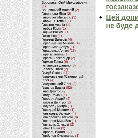
Воропаєв Юрій Миколайович
госзаказ
(1)
Вощевський Валерій
(2)
Гаврилова Лідія
(2)
Цей допи
Гаврилюк Михайло
(3)
Гавриш Степан
(1)
не буде 
Галстян Авагім
(1)
Гарбуз Юрій
(1)
Гацько Василь
(1)
Гекко Ігор
(1)
Гелетей Валерій
(4)
Герасименко Микола
(4)
Герасимов Артур
(1)
Геращенко Антон
(15)
Герега Галина
(1)
Герега Олександр
(2)
Герман Ганна
(6)
Гетманцев Данило
(3)
Гєллєр Євген
(2)
Гладій Степан
(1)
Гладковський (Свинарчук)
Олег
(4)
Гладковський Олег
(2)
Гладчук Вадим
(82)
Гнап Дмитро
(2)
Говда Роман
(1)
Головач Андрій
(2)
Головін Дмитро
(2)
Голубов Дмитро
(1)
Гольдарб Максим
(1)
Гонтарева Валерія
(47)
Гончаренко Олексій
(8)
Гончаров Михайло
(1)
Гончарук Олексій
(2)
Гопко Ганна
(3)
Горбаль Василь
(2)
Горбунов Олександр
(1)