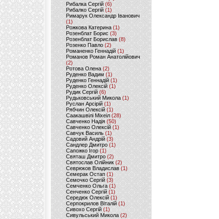
Рибалка Сергій
(6)
Рибалко Сергій
(1)
Римарук Олександр Іванович
(1)
Рожкова Катерина
(1)
Розенблат Борис
(3)
Розенблат Борислав
(8)
Розенко Павло
(2)
Романенко Геннадій
(1)
Романов Роман Анатолійович
(2)
Ротова Олена
(2)
Руденко Вадим
(1)
Руденко Геннадій
(1)
Руденко Олексій
(1)
Рудик Сергій
(6)
Рудьковський Микола
(1)
Руслан Арсірій
(1)
Рябчин Олексій
(1)
Саакашвілі Міхеіл
(28)
Савченко Надія
(50)
Савченко Олексій
(1)
Савчук Василь
(1)
Садовий Андрій
(3)
Сандлер Дмитро
(1)
Сапожко Ігор
(1)
Святаш Дмитро
(2)
Святослав Олійник
(2)
Севрюков Владислав
(1)
Семерак Остап
(1)
Семочко Сергій
(3)
Семченко Ольга
(1)
Сенченко Сергій
(1)
Середюк Олексій
(1)
Серпокрилов Віталій
(1)
Сивохо Сергій
(1)
Сивульський Микола
(2)