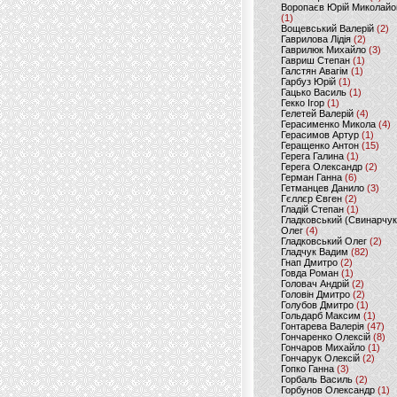
Воропаєв Юрій Миколайо
(1)
Вощевський Валерій
(2)
Гаврилова Лідія
(2)
Гаврилюк Михайло
(3)
Гавриш Степан
(1)
Галстян Авагім
(1)
Гарбуз Юрій
(1)
Гацько Василь
(1)
Гекко Ігор
(1)
Гелетей Валерій
(4)
Герасименко Микола
(4)
Герасимов Артур
(1)
Геращенко Антон
(15)
Герега Галина
(1)
Герега Олександр
(2)
Герман Ганна
(6)
Гетманцев Данило
(3)
Гєллєр Євген
(2)
Гладій Степан
(1)
Гладковський (Свинарчук
Олег
(4)
Гладковський Олег
(2)
Гладчук Вадим
(82)
Гнап Дмитро
(2)
Говда Роман
(1)
Головач Андрій
(2)
Головін Дмитро
(2)
Голубов Дмитро
(1)
Гольдарб Максим
(1)
Гонтарева Валерія
(47)
Гончаренко Олексій
(8)
Гончаров Михайло
(1)
Гончарук Олексій
(2)
Гопко Ганна
(3)
Горбаль Василь
(2)
Горбунов Олександр
(1)