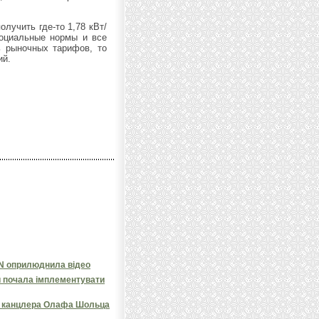
лучить где-то 1,78 кВт/
социальные нормы и все
ь рыночных тарифов, то
ий.
NN оприлюднила відео
и почала імплементувати
яв канцлера Олафа Шольца