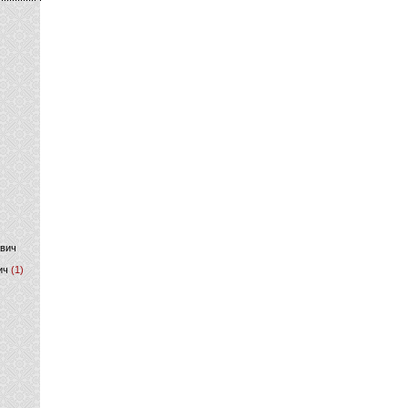
)
ович
ич
(1)