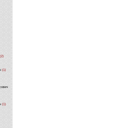
(2)
ч
(1)
сович
ч
(1)