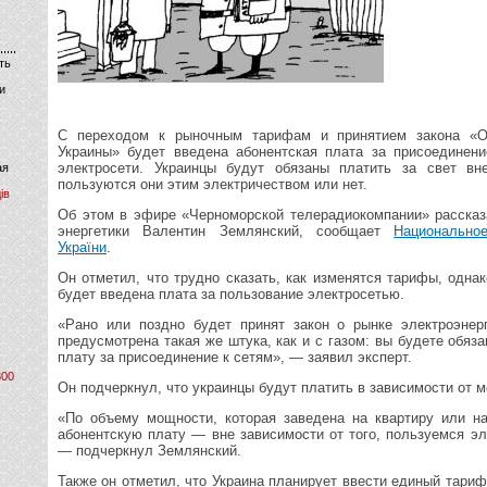
ть
и
С переходом к рыночным тарифам и принятием закона «О
Украины» будет введена абонентская плата за присоединен
электросети. Украинцы будут обязаны платить за свет вне
ая
пользуются они этим электричеством или нет.
ів
Об этом в эфире «Черноморской телерадиокомпании» рассказ
энергетики Валентин Землянский, сообщает
Национально
України
.
Он отметил, что трудно сказать, как изменятся тарифы, однак
будет введена плата за пользование электросетью.
«Рано или поздно будет принят закон о рынке электроэнер
предусмотрена такая же штука, как и с газом: вы будете обяз
плату за присоединение к сетям», — заявил эксперт.
800
Он подчеркнул, что украинцы будут платить в зависимости от 
«По объему мощности, которая заведена на квартиру или н
абонентскую плату — вне зависимости от того, пользуемся эл
— подчеркнул Землянский.
Также он отметил, что Украина планирует ввести единый тариф