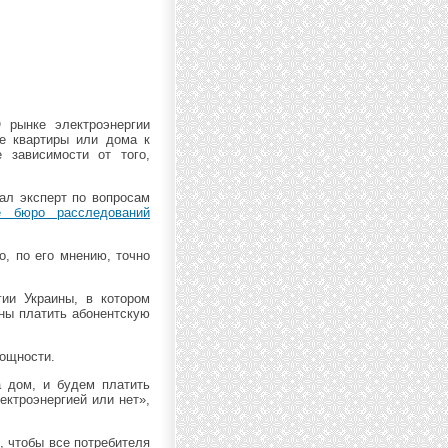
 рынке электроэнергии
ие квартиры или дома к
 зависимости от того,
ал эксперт по вопросам
е бюро расследований
о, по его мнению, точно
гии Украины, в котором
аны платить абонентскую
мощности.
а дом, и будем платить
ектроэнергией или нет»,
, чтобы все потребителя