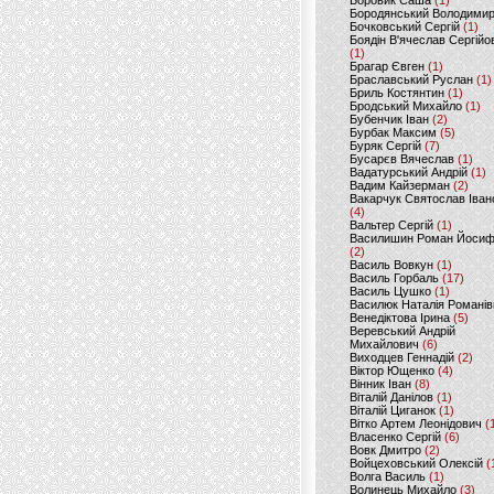
Боровик Саша
(1)
Бородянський Володими
Бочковський Сергій
(1)
Боядін В'ячеслав Сергійо
(1)
Брагар Євген
(1)
Браславський Руслан
(1)
Бриль Костянтин
(1)
Бродський Михайло
(1)
Бубенчик Іван
(2)
Бурбак Максим
(5)
Буряк Сергій
(7)
Бусарєв Вячеслав
(1)
Вадатурський Андрій
(1)
Вадим Кайзерман
(2)
Вакарчук Святослав Іван
(4)
Вальтер Сергій
(1)
Василишин Роман Йоси
(2)
Василь Вовкун
(1)
Василь Горбаль
(17)
Василь Цушко
(1)
Василюк Наталія Романів
Венедіктова Ірина
(5)
Веревський Андрій
Михайлович
(6)
Виходцев Геннадій
(2)
Віктор Ющенко
(4)
Вінник Іван
(8)
Віталій Данілов
(1)
Віталій Циганок
(1)
Вітко Артем Леонідович
(
Власенко Сергій
(6)
Вовк Дмитро
(2)
Войцеховський Олексій
(
Волга Василь
(1)
Волинець Михайло
(3)