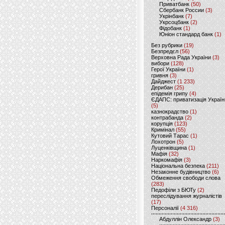
Приватбанк
(50)
Сбербанк России
(3)
Укрінбанк
(7)
Укрсоцбанк
(2)
Фідобанк
(1)
Юніон стандард банк
(1)
Без рубрики
(19)
Безпредєл
(56)
Верховна Рада України
(3)
вибори
(128)
Герої України
(1)
гривня
(3)
Дайджест
(1 233)
Дерибан
(25)
епідемія грипу
(4)
ЄДАПС: приватизація Україн
(5)
казнокрадство
(1)
контрабанда
(2)
корупція
(123)
Кримінал
(55)
Кутовий Тарас
(1)
Лохотрон
(5)
Луценківщина
(1)
Мафія
(32)
Наркомафія
(3)
Національна безпека
(211)
Незаконне будівництво
(6)
Обмеження свободи слова
(283)
Педофіли з БЮТу
(2)
переслідування журналістів
(17)
Персоналії
(4 316)
Абдуллін Олександр
(3)