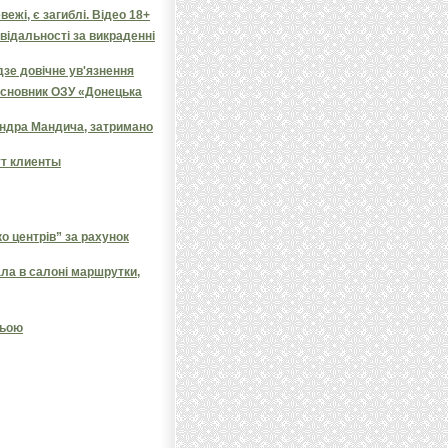
ежі, є загиблі. Відео 18+
овідальності за викраденні
дзе довічне ув'язнення
засновник ОЗУ «Донецька
андра Мандича, затримано
ут клиенты
 центрів” за рахунок
ала в салоні маршрутки,
ньою