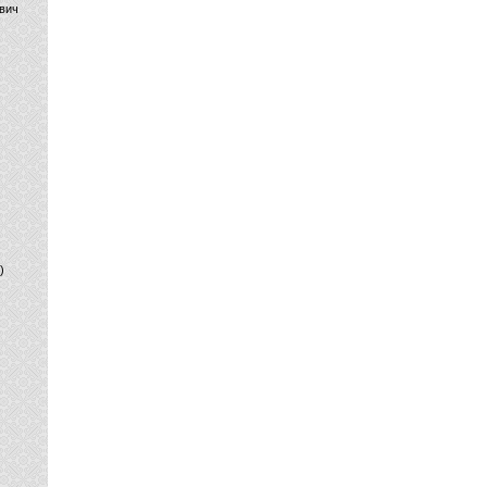
вич
)