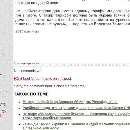
платили по единой цене.
«Мы сейчас дружно движемся к единому тарифу: мы должны по
грн в итоге. С таким тарифом должны быть убраны всякие 
должны платить одинаково. Так что если выйдем на уровен
выше мы платить не будем», — подытожил Валентин Землянск
2 015 переглядів
Комментариев нет
No comments yet.
RSS
feed for comments on this post.
Sorry, the comment form is closed at this time.
ТАКОЖ ПО ТЕМІ
Мажор-поліцай Єгор Звонков VS бидло. Розслідування
а"
(3)
Російські солдати застрелили двох цивільних біля Києва: C
т
(3)
Штрафи «за образу» поліцейського, — Верховна Рада Україн
)
тоталітарні російські закони
Ze-гниди. Посол України в Німеччині Андрій Мельник порівн
з ліверною ковбасою