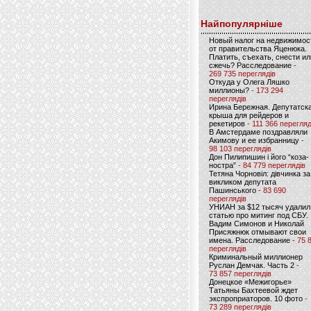
Найпопулярніше
Новый налог на недвижимос
от правительства Яценюка.
Платить, съехать, снести ил
сжечь? Расследование
-
269 735 переглядів
Откуда у Олега Ляшко
миллионы?
- 173 294
переглядів
Ирина Бережная. Депутатск
крыша для рейдеров и
рекетиров
- 111 366 перегляд
В Амстердаме поздравляли
Акимову и ее избранницу
-
98 103 переглядів
Дон Пилипишин і його “коза-
ностра”
- 84 779 переглядів
Тетяна Чорновіл: дівчинка за
викликом депутата
Пашинського
- 83 690
переглядів
УНИАН за $12 тысяч удалил
статью про митинг под СБУ.
Вадим Симонов и Николай
Присяжнюк отмывают свои
имена. Расследование
- 75 
переглядів
Криминальный миллионер
Руслан Демчак. Часть 2
-
73 857 переглядів
Донецкое «Межигорье»
Татьяны Бахтеевой ждет
экспроприаторов. 10 фото
-
73 289 переглядів