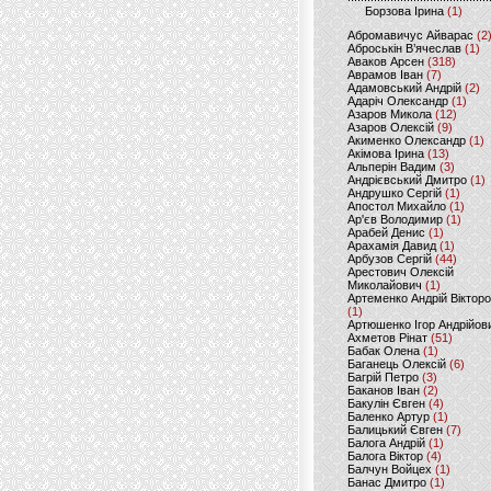
Борзова Ірина
(1)
Абромавичус Айварас
(2
Аброськін В’ячеслав
(1)
Аваков Арсен
(318)
Аврамов Іван
(7)
Адамовський Андрій
(2)
Адаріч Олександр
(1)
Азаров Микола
(12)
Азаров Олексій
(9)
Акименко Олександр
(1)
Акімова Ірина
(13)
Альперін Вадим
(3)
Андрієвський Дмитро
(1)
Андрушко Сергій
(1)
Апостол Михайло
(1)
Ар'єв Володимир
(1)
Арабей Денис
(1)
Арахамія Давид
(1)
Арбузов Сергій
(44)
Арестович Олексій
Миколайович
(1)
Артеменко Андрій Віктор
(1)
Артюшенко Ігор Андрійов
Ахметов Рінат
(51)
Бабак Олена
(1)
Баганець Олексій
(6)
Багрій Петро
(3)
Баканов Іван
(2)
Бакулін Євген
(4)
Баленко Артур
(1)
Балицький Євген
(7)
Балога Андрій
(1)
Балога Віктор
(4)
Балчун Войцех
(1)
Банас Дмитро
(1)