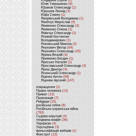
Юлдашев Сергій
(1)
Юлія Тимошенко
(8)
Юраков Олександр
(1)
Юрушев Леонід
(3)
Юфа Семен
(1)
Яворівський Володимир
(1)
Якибчук Мирослав
(5)
Якименко Олександр
(3)
Якименко Олена
(1)
Якімчук Олександр
(1)
Яловий Костянтин
Володимирович
(1)
Янковський Микола
(2)
Янукович Віктор
(64)
Янукович Олександр
(20)
Ярема Віталій
(4)
Яременко Богдан
(1)
Яресько Наталія
(1)
Ярославський Олександр
(3)
Ярош Дмитро
(4)
Ясинський Олександр
(1)
Яценко Антон
(58)
Яценюк Арсеній
(147)
покращення
(1)
Права человека
(13)
Приват
(13)
Провокація
(7)
Рейдери
(15)
російська гебня
(8)
Російсько-українська війна
(793)
Судова корупція
(4)
тендерна мафія
(36)
Тероризм
(4)
Укрсоцбанк
(3)
фальсифікація виборів
(1)
Фокстрот
(13)