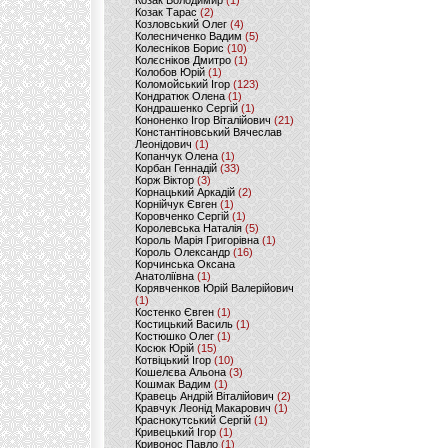
Козак Володимир
(1)
Козак Тарас
(2)
Козловський Олег
(4)
Колесниченко Вадим
(5)
Колесніков Борис
(10)
Колєсніков Дмитро
(1)
Колобов Юрій
(1)
Коломойський Ігор
(123)
Кондратюк Олена
(1)
Кондрашенко Сергій
(1)
Кононенко Ігор Віталійович
(21)
Константіновський Вячеслав
Леонідович
(1)
Копанчук Олена
(1)
Корбан Геннадій
(33)
Корж Віктор
(3)
Корнацький Аркадій
(2)
Корнійчук Євген
(1)
Коровченко Сергій
(1)
Королевська Наталія
(5)
Король Марія Григорівна
(1)
Король Олександр
(16)
Корчинська Оксана
Анатоліївна
(1)
Корявченков Юрій Валерійович
(1)
Костенко Євген
(1)
Костицький Василь
(1)
Костюшко Олег
(1)
Косюк Юрій
(15)
Котвіцький Ігор
(10)
Кошелєва Альона
(3)
Кошмак Вадим
(1)
Кравець Андрій Віталійович
(2)
Кравчук Леонід Макарович
(1)
Краснокутський Сергій
(1)
Кривецький Ігор
(1)
Кривонос Павло
(1)