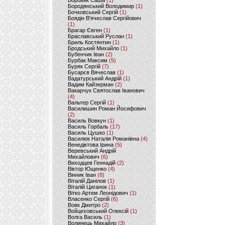
Боровик Саша
(1)
Бородянський Володимир
(1)
Бочковський Сергій
(1)
Боядін В'ячеслав Сергійович
(1)
Брагар Євген
(1)
Браславський Руслан
(1)
Бриль Костянтин
(1)
Бродський Михайло
(1)
Бубенчик Іван
(2)
Бурбак Максим
(5)
Буряк Сергій
(7)
Бусарєв Вячеслав
(1)
Вадатурський Андрій
(1)
Вадим Кайзерман
(2)
Вакарчук Святослав Іванович
(4)
Вальтер Сергій
(1)
Василишин Роман Йосифович
(2)
Василь Вовкун
(1)
Василь Горбаль
(17)
Василь Цушко
(1)
Василюк Наталія Романівна
(4)
Венедіктова Ірина
(5)
Веревський Андрій
Михайлович
(6)
Виходцев Геннадій
(2)
Віктор Ющенко
(4)
Вінник Іван
(8)
Віталій Данілов
(1)
Віталій Циганок
(1)
Вітко Артем Леонідович
(1)
Власенко Сергій
(6)
Вовк Дмитро
(2)
Войцеховський Олексій
(1)
Волга Василь
(1)
Волинець Михайло
(3)