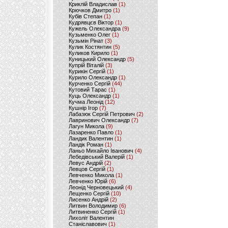
Криклій Владислав
(1)
Крючков Дмитро
(1)
Кубів Степан
(1)
Кудрявцєв Віктор
(1)
Кужель Олександра
(9)
Кузьменко Олег
(1)
Кузьмін Рінат
(3)
Кулик Костянтин
(5)
Куликов Кирило
(1)
Куницький Олександр
(5)
Купрій Віталій
(3)
Курикін Сергій
(1)
Курило Олександр
(1)
Курченко Сергій
(44)
Кутовий Тарас
(1)
Куць Олександр
(1)
Кучма Леонід
(12)
Кушнір Ігор
(7)
Лабазюк Сергій Петрович
(2)
Лавринович Олександр
(7)
Лагун Микола
(9)
Лазаренко Павло
(1)
Ландик Валентин
(1)
Ландік Роман
(1)
Ланьо Михайло Іванович
(4)
Лебедівський Валерій
(1)
Левус Андрій
(2)
Левцов Сергій
(1)
Левченко Микола
(1)
Левченко Юрій
(6)
Леонід Черновецький
(4)
Лещенко Сергій
(10)
Лисенко Андрій
(2)
Литвин Володимир
(6)
Литвиненко Сергій
(1)
Лихоліт Валентин
Станіславович
(1)