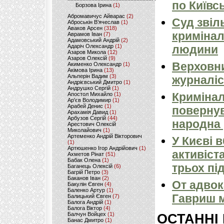
по Київсь
Борзова Ірина
(1)
Абромавичус Айварас
(2)
Суд звіл
Аброськін В’ячеслав
(1)
Аваков Арсен
(318)
кримінал
Аврамов Іван
(7)
Адамовський Андрій
(2)
Адаріч Олександр
(1)
людини
Азаров Микола
(12)
Азаров Олексій
(9)
Верховни
Акименко Олександр
(1)
Акімова Ірина
(13)
Альперін Вадим
(3)
журналіс
Андрієвський Дмитро
(1)
Андрушко Сергій
(1)
Кримінал
Апостол Михайло
(1)
Ар'єв Володимир
(1)
Арабей Денис
(1)
повернув
Арахамія Давид
(1)
Арбузов Сергій
(44)
народна 
Арестович Олексій
Миколайович
(1)
Артеменко Андрій Вікторович
У Києві 
(1)
Артюшенко Ігор Андрійович
(1)
активіст
Ахметов Рінат
(51)
Бабак Олена
(1)
трьох пі
Баганець Олексій
(6)
Багрій Петро
(3)
Баканов Іван
(2)
От адвок
Бакулін Євген
(4)
Баленко Артур
(1)
Гавриш м
Балицький Євген
(7)
Балога Андрій
(1)
Балога Віктор
(4)
Балчун Войцех
(1)
ОСТАННІ
Банас Дмитро
(1)