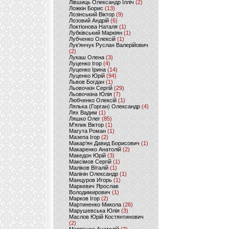
Лівшиць Олександр Ілліч
(2)
Ложкін Борис
(13)
Лозінський Віктор
(9)
Лозовий Андрій
(6)
Локтіонова Наталя
(1)
Лубківський Маркіян
(1)
Лубченко Олексій
(1)
Лук'янчук Руслан Валерійович
(2)
Лукаш Олена
(3)
Луценко Ігор
(4)
Луценко Ірина
(14)
Луценко Юрій
(94)
Львов Богдан
(1)
Льовочкін Сергій
(29)
Льовочкіна Юлія
(7)
Любченко Олексій
(1)
Лялька (Горган) Олександр
(4)
Лях Вадим
(1)
Ляшко Олег
(85)
М'ялик Віктор
(1)
Магута Роман
(1)
Мазепа Ігор
(2)
Макар'ян Давид Борисович
(1)
Макаренко Анатолій
(2)
Македон Юрій
(3)
Максімов Сергій
(1)
Маліков Віталій
(1)
Малінін Олександр
(1)
Манцуров Игорь
(1)
Маркевич Ярослав
Володимирович
(1)
Марков Ігор
(2)
Мартиненко Микола
(26)
Марушевська Юлія
(3)
Маслов Юрій Костянтинович
(2)