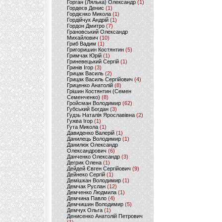
Горган (Лялька) Олександр
(1)
Гордеєв Денис
(1)
Гордієнко Микола
(1)
Гордійчук Андрій
(1)
Гордон Дмитро
(7)
Грановський Олександр
Михайлович
(10)
Гриб Вадим
(1)
Григоришин Костянтин
(5)
Гримчак Юрій
(1)
Гриневецький Сергій
(1)
Гринів Ігор
(3)
Грицак Василь
(2)
Грицак Василь Сергійович
(4)
Гриценко Анатолій
(8)
Грішин Костянтин (Семен
Семенченко)
(8)
Гройсман Володимир
(62)
Губський Богдан
(3)
Гудзь Наталія Ярославівна
(2)
Гужва Ігор
(1)
Гута Микола
(1)
Давиденко Валерій
(1)
Данилець Володимир
(1)
Данилюк Олександр
Олександрович
(6)
Данченко Олександр
(3)
Дегрик Олена
(1)
Дейдей Євген Сергійович
(9)
Дейнеко Сергій
(1)
Демішкан Володимир
(1)
Демчак Руслан
(12)
Демченко Людмила
(1)
Демчина Павло
(4)
Демчишин Володимир
(5)
Демчук Ольга
(1)
Денисенко Анатолій Петрович