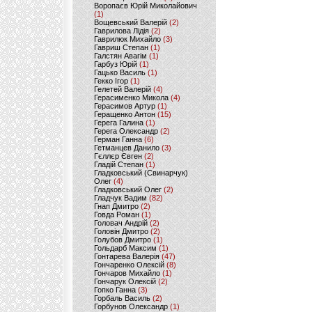
Воропаєв Юрій Миколайович
(1)
Вощевський Валерій
(2)
Гаврилова Лідія
(2)
Гаврилюк Михайло
(3)
Гавриш Степан
(1)
Галстян Авагім
(1)
Гарбуз Юрій
(1)
Гацько Василь
(1)
Гекко Ігор
(1)
Гелетей Валерій
(4)
Герасименко Микола
(4)
Герасимов Артур
(1)
Геращенко Антон
(15)
Герега Галина
(1)
Герега Олександр
(2)
Герман Ганна
(6)
Гетманцев Данило
(3)
Гєллєр Євген
(2)
Гладій Степан
(1)
Гладковський (Свинарчук)
Олег
(4)
Гладковський Олег
(2)
Гладчук Вадим
(82)
Гнап Дмитро
(2)
Говда Роман
(1)
Головач Андрій
(2)
Головін Дмитро
(2)
Голубов Дмитро
(1)
Гольдарб Максим
(1)
Гонтарева Валерія
(47)
Гончаренко Олексій
(8)
Гончаров Михайло
(1)
Гончарук Олексій
(2)
Гопко Ганна
(3)
Горбаль Василь
(2)
Горбунов Олександр
(1)