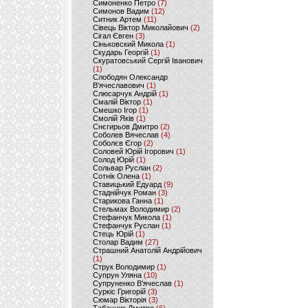
Симоненко Петро
(7)
Симонов Вадим
(12)
Ситник Артем
(11)
Сівець Віктор Миколайович
(2)
Сігал Євген
(3)
Сіньковский Микола
(1)
Скударь Георгій
(1)
Скуратовський Сергій Іванович
(1)
Слободян Олександр
В'ячеславович
(1)
Слюсарчук Андрій
(1)
Смалій Віктор
(1)
Смешко Ігор
(1)
Смолій Яків
(1)
Снєгирьов Дмитро
(2)
Соболев Вячеслав
(4)
Соболєв Єгор
(2)
Соловей Юрій Ігорович
(1)
Солод Юрій
(1)
Сольвар Руслан
(2)
Сотнік Олена
(1)
Ставицький Едуард
(9)
Стаднійчук Роман
(3)
Старикова Ганна
(1)
Стельмах Володимир
(2)
Стефанчук Микола
(1)
Стефанчук Руслан
(1)
Стець Юрій
(1)
Столар Вадим
(27)
Страшний Анатолій Андрійович
(1)
Струк Володимир
(1)
Супрун Уляна
(10)
Супруненко В'ячеслав
(1)
Суркіс Григорій
(3)
Сюмар Вікторія
(3)