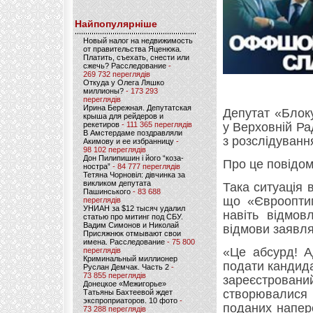
Найпопулярніше
Новый налог на недвижимость
от правительства Яценюка.
Платить, съехать, снести или
сжечь? Расследование
-
269 732 переглядів
Откуда у Олега Ляшко
миллионы?
- 173 293
переглядів
Ирина Бережная. Депутатская
Депутат «Блок
крыша для рейдеров и
рекетиров
- 111 365 переглядів
у Верховній Ра
В Амстердаме поздравляли
з розслідуванн
Акимову и ее избранницу
-
98 102 переглядів
Дон Пилипишин і його “коза-
Про це повідо
ностра”
- 84 777 переглядів
Тетяна Чорновіл: дівчинка за
викликом депутата
Така ситуація 
Пашинського
- 83 688
що «Єврооптим
переглядів
УНИАН за $12 тысяч удалил
навіть відмов
статью про митинг под СБУ.
Вадим Симонов и Николай
відмови заявля
Присяжнюк отмывают свои
имена. Расследование
- 75 800
«Це абсурд! А
переглядів
Криминальный миллионер
подати кандида
Руслан Демчак. Часть 2
-
73 855 переглядів
зареєстрова
Донецкое «Межигорье»
створювалися
Татьяны Бахтеевой ждет
экспроприаторов. 10 фото
-
поданих напер
73 288 переглядів