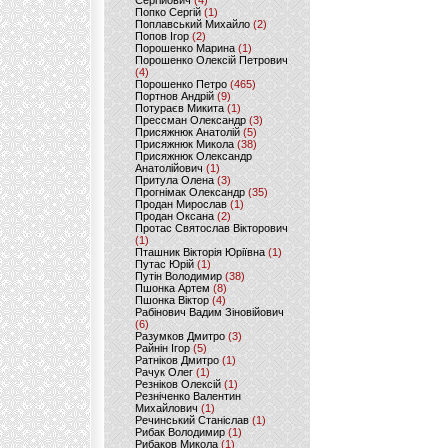
Сергійович
(4)
Попко Сергій
(1)
Поплавський Михайло
(2)
Попов Ігор
(2)
Порошенко Марина
(1)
Порошенко Олексій Петрович
(4)
Порошенко Петро
(465)
Портнов Андрій
(9)
Потураєв Микита
(1)
Прессман Олександр
(3)
Присяжнюк Анатолій
(5)
Присяжнюк Микола
(38)
Присяжнюк Олександр
Анатолійович
(1)
Притула Олена
(3)
Прогнімак Олександр
(35)
Продан Мирослав
(1)
Продан Оксана
(2)
Протас Святослав Вікторович
(1)
Пташник Вікторія Юріївна
(1)
Путас Юрій
(1)
Путін Володимир
(38)
Пшонка Артем
(8)
Пшонка Віктор
(4)
Рабінович Вадим Зіновійович
(6)
Разумков Дмитро
(3)
Райнін Ігор
(5)
Ратніков Дмитро
(1)
Рачук Олег
(1)
Резніков Олексій
(1)
Резніченко Валентин
Михайлович
(1)
Речинський Станіслав
(1)
Рибак Володимир
(1)
Рибаков Микола
(1)