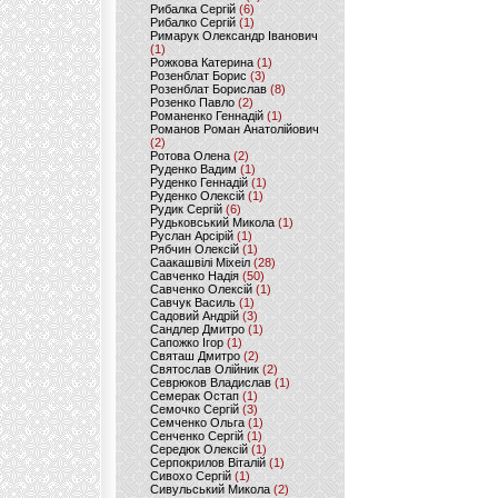
Рибалка Сергій
(6)
Рибалко Сергій
(1)
Римарук Олександр Іванович
(1)
Рожкова Катерина
(1)
Розенблат Борис
(3)
Розенблат Борислав
(8)
Розенко Павло
(2)
Романенко Геннадій
(1)
Романов Роман Анатолійович
(2)
Ротова Олена
(2)
Руденко Вадим
(1)
Руденко Геннадій
(1)
Руденко Олексій
(1)
Рудик Сергій
(6)
Рудьковський Микола
(1)
Руслан Арсірій
(1)
Рябчин Олексій
(1)
Саакашвілі Міхеіл
(28)
Савченко Надія
(50)
Савченко Олексій
(1)
Савчук Василь
(1)
Садовий Андрій
(3)
Сандлер Дмитро
(1)
Сапожко Ігор
(1)
Святаш Дмитро
(2)
Святослав Олійник
(2)
Севрюков Владислав
(1)
Семерак Остап
(1)
Семочко Сергій
(3)
Семченко Ольга
(1)
Сенченко Сергій
(1)
Середюк Олексій
(1)
Серпокрилов Віталій
(1)
Сивохо Сергій
(1)
Сивульський Микола
(2)