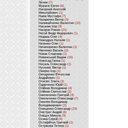
Лісник
(7)
Мураєв Євген
(6)
Нагорний Анатолій
Миколайович
(1)
Наем Мустафа
(7)
Назаренко Віктор
(3)
Наливайченко Валентин
(10)
Насалик Ігор
(9)
Насіров Роман
(21)
Негой Федір Федорович
(1)
Недава Олег
(4)
Немодрук Наталія
(1)
Низенко Олег
(1)
Ничипоренко Валентин
(1)
Німченко Василь
(2)
Новак Славомір
(1)
Новинський Вадим
(16)
Новосад Ганна
(1)
Носаль Олександр
(1)
Нусенкіс Віктор
(1)
Оверко Ігор
(1)
Овчаренко В'ячеслав
Андрійович
(1)
Огнєвіч Злата
(3)
Одарченко Юрій
(1)
Олійник Володимир
(4)
Олійник Святослав
(2)
Омельченко Григорій
(3)
Омельченко Олександр
(7)
Омелян Володимир
Володимирович
(2)
Онищенко Олександр
(15)
Оністрат Андрій
(6)
Оніщук Микола
(3)
Осика Сергій
(4)
Остафійчук Григорій
(1)
Острікова Тетяна
(1)