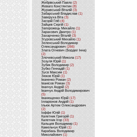
Жебрівський Павло
(2)
Жеваго Констянтин
(8)
Журавський Віталій
(3)
Забарський Владислав
(1)
Заверуха Віта
(3)
Загорій Гліб
(4)
Зайцев Сергій
(1)
Запорожець Михайло
(1)
Зарахович Дмитро
(1)
Захарченко Віталій
(3)
Згуровський Михайло
(1)
Зеленський Володимир
Олександрович
(266)
Злата Огневич (Бордюг Інна)
(2)
Злочевський Микола
(17)
Зозуля Юрій
(1)
Зубик Володимир
(2)
Зубко Геннадій
(1)
Зуєв Максим
(1)
Зюков Юрій
(1)
Іваненко Роман
(2)
Іванісов Роман
(3)
Іванчук Андрій
(2)
Іванчук Андрій Володимирович
(5)
Іванющенко Юрій
(17)
Ілларіонов Андрій
(1)
Ільюк Артем Олександрович
(2)
Іоффе Юлій
(1)
Калетник Григорій
(1)
Калетник Ігор
(33)
Кальцев Володимир
(1)
Камельчук Юрій
(1)
Карабань Володимир
Миколайович
(1)