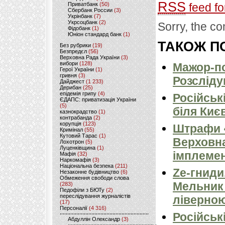
RSS
Приватбанк
(50)
feed fo
Сбербанк России
(3)
Укрінбанк
(7)
Укрсоцбанк
(2)
Sorry, the co
Фідобанк
(1)
Юніон стандард банк
(1)
ТАКОЖ ПО
Без рубрики
(19)
Безпредєл
(56)
Верховна Рада України
(3)
вибори
(128)
Мажор-по
Герої України
(1)
гривня
(3)
Розсліду
Дайджест
(1 233)
Дерибан
(25)
епідемія грипу
(4)
Російськ
ЄДАПС: приватизація України
(5)
біля Киє
казнокрадство
(1)
контрабанда
(2)
корупція
(123)
Штрафи «
Кримінал
(55)
Кутовий Тарас
(1)
Верховна
Лохотрон
(5)
Луценківщина
(1)
імплемен
Мафія
(32)
Наркомафія
(3)
Національна безпека
(211)
Ze-гниди
Незаконне будівництво
(6)
Обмеження свободи слова
Мельник
(283)
Педофіли з БЮТу
(2)
переслідування журналістів
ліверно
(17)
Персоналії
(4 316)
Російськ
Абдуллін Олександр
(3)