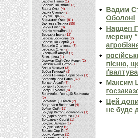
Барбул Павло
(1)
Барвіненко Віталій
(3)
Вадим Ст
Барна Олег
(4)
Барна Степан
(2)
Оболоні
Баулін Юрій
(2)
Бахматюк Олег
(91)
Бахтеєва Тетяна
(55)
Нардеп 
Бачун Олег
(3)
Бейлін Михайло
(1)
Бережна Ірина
(12)
мережу “
Береза Борислав
(2)
Березенко Сергій
(7)
агробізн
Березкін Станіслав
(5)
Березюк Олег
(2)
Білецький Андрій
(1)
російськ
Білик Ірина
(1)
Бірюков Юрій Сергійович
(2)
пісню, щ
Блажівський Петро
(1)
Бланк Максим
(3)
ґвалтува
Бобов Геннадій
(2)
Бобов Геннадій Борисович
(1)
Богартирьова Раїса
(32)
Максим 
Богдан Андрій
(8)
Богдан Губський
(1)
госзаказ
Богдан Руслан
(8)
Боголюбов Геннадій Борисович
(5)
Цей допи
Богомолець Ольга
(2)
Богуслаєв Вячеслав
(4)
не буде 
Бойко Юрій
(13)
Бондар Віктор Васильович
(1)
Бондарєв Костянтин
(4)
Бондарчук Сергій
(1)
Бондик Валерій
(1)
Бондик Віктор
(5)
Борзов Сергiй
(2)
Борис Адамов
(1)