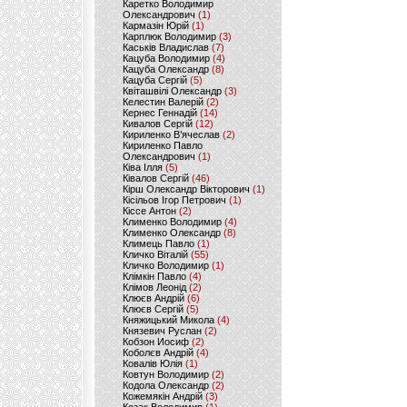
Каретко Володимир
Олександрович
(1)
Кармазін Юрій
(1)
Карплюк Володимир
(3)
Каськів Владислав
(7)
Кацуба Володимир
(4)
Кацуба Олександр
(8)
Кацуба Сергій
(5)
Квіташвілі Олександр
(3)
Келестин Валерій
(2)
Кернес Геннадій
(14)
Кивалов Сергій
(12)
Кириленко В’ячеслав
(2)
Кириленко Павло
Олександрович
(1)
Ківа Ілля
(5)
Ківалов Сергій
(46)
Кірш Олександр Вікторович
(1)
Кісільов Ігор Петрович
(1)
Кіссе Антон
(2)
Клименко Володимир
(4)
Клименко Олександр
(8)
Климець Павло
(1)
Кличко Віталій
(55)
Кличко Володимир
(1)
Клімкін Павло
(4)
Клімов Леонід
(2)
Клюєв Андрій
(6)
Клюєв Сергій
(5)
Княжицький Микола
(4)
Князевич Руслан
(2)
Кобзон Иосиф
(2)
Коболєв Андрій
(4)
Ковалів Юлія
(1)
Ковтун Володимир
(2)
Кодола Олександр
(2)
Кожемякін Андрій
(3)