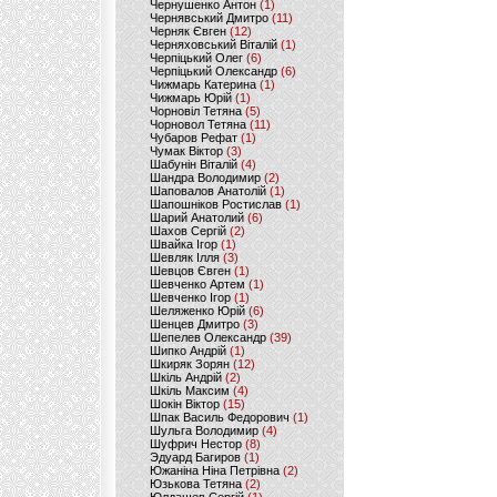
Чернушенко Антон
(1)
Чернявський Дмитро
(11)
Черняк Євген
(12)
Черняховський Віталій
(1)
Черпіцький Олег
(6)
Черпіцький Олександр
(6)
Чижмарь Катерина
(1)
Чижмарь Юрій
(1)
Чорновіл Тетяна
(5)
Чорновол Тетяна
(11)
Чубаров Рефат
(1)
Чумак Віктор
(3)
Шабунін Віталій
(4)
Шандра Володимир
(2)
Шаповалов Анатолій
(1)
Шапошніков Ростислав
(1)
Шарий Анатолий
(6)
Шахов Сергій
(2)
Швайка Ігор
(1)
Шевляк Ілля
(3)
Шевцов Євген
(1)
Шевченко Артем
(1)
Шевченко Ігор
(1)
Шеляженко Юрій
(6)
Шенцев Дмитро
(3)
Шепелев Олександр
(39)
Шипко Андрій
(1)
Шкиряк Зорян
(12)
Шкіль Андрій
(2)
Шкіль Максим
(4)
Шокін Віктор
(15)
Шпак Василь Федорович
(1)
Шульга Володимир
(4)
Шуфрич Нестор
(8)
Эдуард Багиров
(1)
Южаніна Ніна Петрівна
(2)
Юзькова Тетяна
(2)