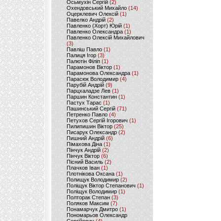
Осьмухін Сергій
(2)
Охендовський Михайло
(14)
Оцерклевич Олексій
(1)
Павелко Андрій
(2)
Павленко (Хорт) Юрій
(1)
Павленко Олександра
(1)
Павленко Олексій Михайлович
(3)
Павліш Павло
(1)
Палиця Ігор
(3)
Палютін Філіп
(1)
Парамонов Віктор
(1)
Парамонова Олександра
(1)
Парасюк Володимир
(4)
Парубій Андрій
(9)
Парцхаладзе Лев
(1)
Паршин Константин
(1)
Пастух Тарас
(1)
Пашинський Сергій
(71)
Петренко Павло
(4)
Петухов Сергій Ігорович
(1)
Пилипишин Віктор
(25)
Писарук Олександр
(2)
Пишний Андрій
(6)
Пімахова Діна
(1)
Пінчук Андрій
(2)
Пінчук Віктор
(6)
Пісний Василь
(2)
Плачков Іван
(1)
Плотнікова Оксана
(1)
Полищук Володимир
(2)
Поліщук Віктор Степанович
(1)
Поліщук Володимир
(1)
Полторак Степан
(3)
Поляков Максим
(7)
Понамарчук Дмитро
(1)
Пономарьов Олександр