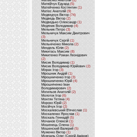
Матвієнко Анатолій
(2)
Матвійчук Едуард
(5)
Матейченко Костянтин
(1)
Матіос Анатолій
(9)
Медведчук Віктор
(74)
Медведь Віктор
(2)
Медведько Олександр
(1)
Медяник Володимир
(4)
Мельник Петро
(3)
Мельничук Максим Дмитрович
(3)
Мельничук Сергій
(1)
Мельніченко Микола
(2)
Мендель Юлія
(2)
Микитась Максим
(8)
Микитенко Роман Леонідович
(2)
Мисик Володимир
(1)
Мисик Володимир Юрійович
(2)
Мізрах Ігор
(3)
Мірошник Андрій
(1)
Мірошниченко Ігор
(3)
Мірошниченко Юрій
(4)
Мірошніченко Іван
Володимирович
(2)
Могильов Анатолій
(2)
Молоток Ігор
(6)
Монтян Тетяна
(4)
Мороко Юрій
(2)
Мосійчук Ігор
(2)
Москалевський В'ячеслав
(1)
Москаленко Ярослав
(1)
Москаль Геннадій
(5)
Мочанов Олексій
(1)
Мошенець Олена
(1)
Мошенский Валерий
(5)
Муженко Віктор
(1)
Мужчиль Олег (Сергій Аміров)