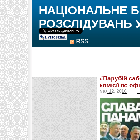
НАЦІОНАЛЬНЕ 
РОЗСЛІДУВАНЬ 
RSS
#Парубій саб
комісії по о
мая 12, 2016