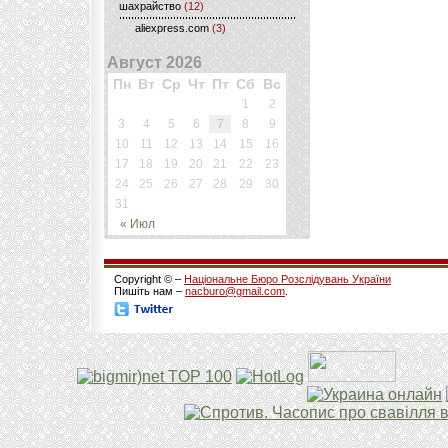
шахрайство
(12)
aliexpress.com
(3)
Август 2026
Пн
Вт
Ср
Чт
Пт
Сб
Вс
1
2
3
4
5
6
7
8
9
10
11
12
13
14
15
16
17
18
19
20
21
22
23
24
25
26
27
28
29
30
31
« Июл
Copyright © –
Національне Бюро Розслідувань України
Пишіть нам –
nacburo@gmail.com
.