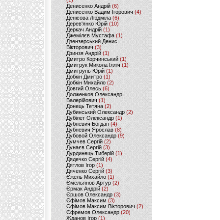
(1)
Денисенко Андрій
(6)
Денисенко Вадим Ігорович
(4)
Денісова Людміла
(6)
Дерев'янко Юрій
(10)
Деркач Андрій
(1)
Джемілєв Мустафа
(1)
Дзензерський Денис
Вікторович
(3)
Дзинзя Андрій
(1)
Дмитро Корчинський
(1)
Дмитрук Микола Ілліч
(1)
Дмитрунь Юрій
(1)
Добкін Дмитро
(1)
Добкін Михайло
(2)
Довгий Олесь
(6)
Долженков Олександр
Валерійович
(1)
Донець Тетяна
(2)
Дубинський Олександр
(2)
Дубілет Олександр
(1)
Дубневич Богдан
(4)
Дубневич Ярослав
(8)
Дубовой Олександр
(9)
Думчев Сергій
(2)
Дунаєв Сергій
(3)
Дурдинець Тиберій
(1)
Дядечко Сергій
(4)
Дятлов Ігор
(1)
Дяченко Сергій
(3)
Єжель Михайло
(1)
Ємельянов Артур
(2)
Єрмак Андрій
(2)
Єршов Олександр
(3)
Єфімов Максим
(3)
Єфімов Максим Вікторович
(2)
Єфремов Олександр
(20)
Жданов Ігор
(1)