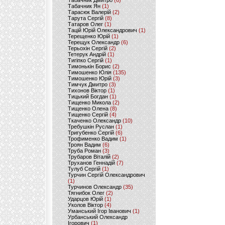
Табачник Дмитро
(6)
Табачник Ян
(1)
Тарасюк Валерій
(2)
Тарута Сергій
(8)
Татаров Олег
(1)
Тацій Юрій Олександрович
(1)
Терещенко Юрій
(1)
Терещук Олександр
(6)
Терьохін Сергій
(2)
Тетерук Андрій
(1)
Тигіпко Сергій
(1)
Тимонькін Борис
(2)
Тимошенко Юлія
(135)
Тимошенко Юрій
(3)
Тимчук Дмитро
(3)
Тихонов Віктор
(1)
Тицький Богдан
(1)
Тищенко Микола
(2)
Тищенко Олена
(8)
Тищенко Сергій
(4)
Ткаченко Олександр
(10)
Требушкін Руслан
(1)
Тригубенко Сергій
(6)
Трофименко Вадим
(1)
Троян Вадим
(6)
Труба Роман
(3)
Трубаров Віталій
(2)
Труханов Геннадій
(7)
Тулуб Сергій
(1)
Турчин Сергій Олександрович
(1)
Турчинов Олександр
(35)
Тягнибок Олег
(2)
Ударцов Юрій
(1)
Уколов Віктор
(4)
Уманський Ігор Іванович
(1)
Урбанський Олександр
Ігорович
(1)