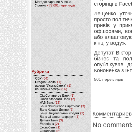
Мегадекларация Антона
сторінці в Face
Яценко
- 72 091 переглядів
Лещенко уточн
просто політич
привів у прик
офшорами, вон
або влаштовуют
кінці у воду».
Депутат Віктор
бізнес та пол
опублікував д
Кононенка з Ін
Рубрики
CБУ
(64)
501 переглядів
Dragon Capital
(1)
афери "Укргазбанка"
(1)
банківські афери
(96)
CityCommerce Bank
(1)
Union Standard Bank
(2)
VAB Банк
(13)
Банк "Фінансова ініціатива"
(3)
Банк Кредит Дніпро
(1)
Комментариев
Банк Національний кредит
(3)
Банк Фінанси та кредит
(1)
Дельта Банк
(3)
No comments
Евробанк
(2)
Експобанк
(1)
Ощадбанк
(5)