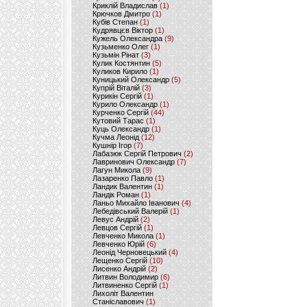
Криклій Владислав
(1)
Крючков Дмитро
(1)
Кубів Степан
(1)
Кудрявцєв Віктор
(1)
Кужель Олександра
(9)
Кузьменко Олег
(1)
Кузьмін Рінат
(3)
Кулик Костянтин
(5)
Куликов Кирило
(1)
Куницький Олександр
(5)
Купрій Віталій
(3)
Курикін Сергій
(1)
Курило Олександр
(1)
Курченко Сергій
(44)
Кутовий Тарас
(1)
Куць Олександр
(1)
Кучма Леонід
(12)
Кушнір Ігор
(7)
Лабазюк Сергій Петрович
(2)
Лавринович Олександр
(7)
Лагун Микола
(9)
Лазаренко Павло
(1)
Ландик Валентин
(1)
Ландік Роман
(1)
Ланьо Михайло Іванович
(4)
Лебедівський Валерій
(1)
Левус Андрій
(2)
Левцов Сергій
(1)
Левченко Микола
(1)
Левченко Юрій
(6)
Леонід Черновецький
(4)
Лещенко Сергій
(10)
Лисенко Андрій
(2)
Литвин Володимир
(6)
Литвиненко Сергій
(1)
Лихоліт Валентин
Станіславович
(1)