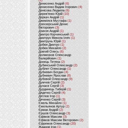
(1)
Денисенко Андрій
(6)
Денисенко Вадим Ігорович
(4)
Денісова Людміла
(6)
Дерев'янко Юрій
(10)
Деркач Андрій
(1)
Джемілєв Мустафа
(1)
Дзензерський Денис
Вікторович
(3)
Дзинзя Андрій
(1)
Дмитро Корчинський
(1)
Дмитрук Микола Ілліч
(1)
Дмитрунь Юрій
(1)
Добкін Дмитро
(1)
Добкін Михайло
(2)
Довгий Олесь
(6)
Долженков Олександр
Валерійович
(1)
Донець Тетяна
(2)
Дубинський Олександр
(2)
Дубілет Олександр
(1)
Дубневич Богдан
(4)
Дубневич Ярослав
(8)
Дубовой Олександр
(9)
Думчев Сергій
(2)
Дунаєв Сергій
(3)
Дурдинець Тиберій
(1)
Дядечко Сергій
(4)
Дятлов Ігор
(1)
Дяченко Сергій
(3)
Єжель Михайло
(1)
Ємельянов Артур
(2)
Єрмак Андрій
(2)
Єршов Олександр
(3)
Єфімов Максим
(3)
Єфімов Максим Вікторович
(2)
Єфремов Олександр
(20)
Жданов Ігор
(1)