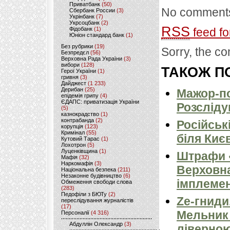
Приватбанк
(50)
No comments
Сбербанк России
(3)
Укрінбанк
(7)
Укрсоцбанк
(2)
RSS
Фідобанк
(1)
feed fo
Юніон стандард банк
(1)
Без рубрики
(19)
Sorry, the co
Безпредєл
(56)
Верховна Рада України
(3)
вибори
(128)
ТАКОЖ ПО
Герої України
(1)
гривня
(3)
Дайджест
(1 233)
Дерибан
(25)
Мажор-по
епідемія грипу
(4)
ЄДАПС: приватизація України
Розсліду
(5)
казнокрадство
(1)
контрабанда
(2)
Російськ
корупція
(123)
Кримінал
(55)
біля Киє
Кутовий Тарас
(1)
Лохотрон
(5)
Луценківщина
(1)
Штрафи «
Мафія
(32)
Наркомафія
(3)
Верховна
Національна безпека
(211)
Незаконне будівництво
(6)
імплемен
Обмеження свободи слова
(283)
Педофіли з БЮТу
(2)
Ze-гниди
переслідування журналістів
(17)
Мельник
Персоналії
(4 316)
Абдуллін Олександр
(3)
ліверно