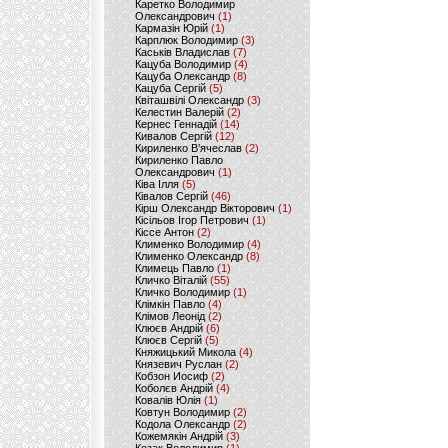
Каретко Володимир
Олександрович
(1)
Кармазін Юрій
(1)
Карплюк Володимир
(3)
Каськів Владислав
(7)
Кацуба Володимир
(4)
Кацуба Олександр
(8)
Кацуба Сергій
(5)
Квіташвілі Олександр
(3)
Келестин Валерій
(2)
Кернес Геннадій
(14)
Кивалов Сергій
(12)
Кириленко В’ячеслав
(2)
Кириленко Павло
Олександрович
(1)
Ківа Ілля
(5)
Ківалов Сергій
(46)
Кірш Олександр Вікторович
(1)
Кісільов Ігор Петрович
(1)
Кіссе Антон
(2)
Клименко Володимир
(4)
Клименко Олександр
(8)
Климець Павло
(1)
Кличко Віталій
(55)
Кличко Володимир
(1)
Клімкін Павло
(4)
Клімов Леонід
(2)
Клюєв Андрій
(6)
Клюєв Сергій
(5)
Княжицький Микола
(4)
Князевич Руслан
(2)
Кобзон Иосиф
(2)
Коболєв Андрій
(4)
Ковалів Юлія
(1)
Ковтун Володимир
(2)
Кодола Олександр
(2)
Кожемякін Андрій
(3)