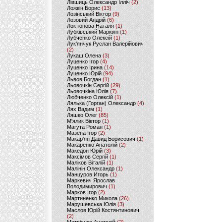
Лівшиць Олександр Ілліч
(2)
Ложкін Борис
(13)
Лозінський Віктор
(9)
Лозовий Андрій
(6)
Локтіонова Наталя
(1)
Лубківський Маркіян
(1)
Лубченко Олексій
(1)
Лук'янчук Руслан Валерійович
(2)
Лукаш Олена
(3)
Луценко Ігор
(4)
Луценко Ірина
(14)
Луценко Юрій
(94)
Львов Богдан
(1)
Льовочкін Сергій
(29)
Льовочкіна Юлія
(7)
Любченко Олексій
(1)
Лялька (Горган) Олександр
(4)
Лях Вадим
(1)
Ляшко Олег
(85)
М'ялик Віктор
(1)
Магута Роман
(1)
Мазепа Ігор
(2)
Макар'ян Давид Борисович
(1)
Макаренко Анатолій
(2)
Македон Юрій
(3)
Максімов Сергій
(1)
Маліков Віталій
(1)
Малінін Олександр
(1)
Манцуров Игорь
(1)
Маркевич Ярослав
Володимирович
(1)
Марков Ігор
(2)
Мартиненко Микола
(26)
Марушевська Юлія
(3)
Маслов Юрій Костянтинович
(2)