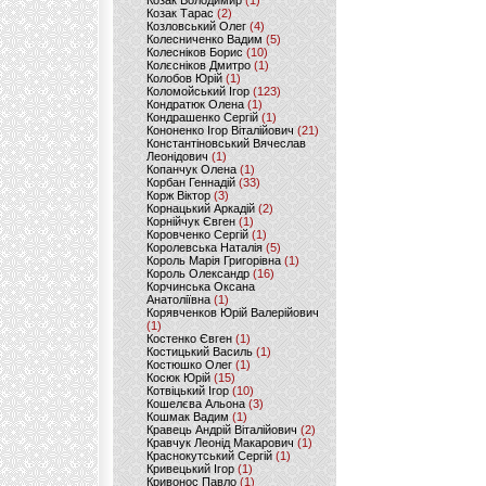
Козак Володимир
(1)
Козак Тарас
(2)
Козловський Олег
(4)
Колесниченко Вадим
(5)
Колесніков Борис
(10)
Колєсніков Дмитро
(1)
Колобов Юрій
(1)
Коломойський Ігор
(123)
Кондратюк Олена
(1)
Кондрашенко Сергій
(1)
Кононенко Ігор Віталійович
(21)
Константіновський Вячеслав
Леонідович
(1)
Копанчук Олена
(1)
Корбан Геннадій
(33)
Корж Віктор
(3)
Корнацький Аркадій
(2)
Корнійчук Євген
(1)
Коровченко Сергій
(1)
Королевська Наталія
(5)
Король Марія Григорівна
(1)
Король Олександр
(16)
Корчинська Оксана
Анатоліївна
(1)
Корявченков Юрій Валерійович
(1)
Костенко Євген
(1)
Костицький Василь
(1)
Костюшко Олег
(1)
Косюк Юрій
(15)
Котвіцький Ігор
(10)
Кошелєва Альона
(3)
Кошмак Вадим
(1)
Кравець Андрій Віталійович
(2)
Кравчук Леонід Макарович
(1)
Краснокутський Сергій
(1)
Кривецький Ігор
(1)
Кривонос Павло
(1)