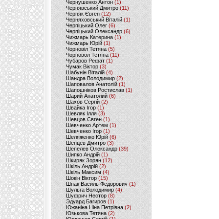
Чернушенко Антон
(1)
Чернявський Дмитро
(11)
Черняк Євген
(12)
Черняховський Віталій
(1)
Черпіцький Олег
(6)
Черпіцький Олександр
(6)
Чижмарь Катерина
(1)
Чижмарь Юрій
(1)
Чорновіл Тетяна
(5)
Чорновол Тетяна
(11)
Чубаров Рефат
(1)
Чумак Віктор
(3)
Шабунін Віталій
(4)
Шандра Володимир
(2)
Шаповалов Анатолій
(1)
Шапошніков Ростислав
(1)
Шарий Анатолий
(6)
Шахов Сергій
(2)
Швайка Ігор
(1)
Шевляк Ілля
(3)
Шевцов Євген
(1)
Шевченко Артем
(1)
Шевченко Ігор
(1)
Шеляженко Юрій
(6)
Шенцев Дмитро
(3)
Шепелев Олександр
(39)
Шипко Андрій
(1)
Шкиряк Зорян
(12)
Шкіль Андрій
(2)
Шкіль Максим
(4)
Шокін Віктор
(15)
Шпак Василь Федорович
(1)
Шульга Володимир
(4)
Шуфрич Нестор
(8)
Эдуард Багиров
(1)
Южаніна Ніна Петрівна
(2)
Юзькова Тетяна
(2)