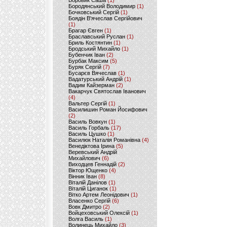
Боровик Саша
(1)
Бородянський Володимир
(1)
Бочковський Сергій
(1)
Боядін В'ячеслав Сергійович
(1)
Брагар Євген
(1)
Браславський Руслан
(1)
Бриль Костянтин
(1)
Бродський Михайло
(1)
Бубенчик Іван
(2)
Бурбак Максим
(5)
Буряк Сергій
(7)
Бусарєв Вячеслав
(1)
Вадатурський Андрій
(1)
Вадим Кайзерман
(2)
Вакарчук Святослав Іванович
(4)
Вальтер Сергій
(1)
Василишин Роман Йосифович
(2)
Василь Вовкун
(1)
Василь Горбаль
(17)
Василь Цушко
(1)
Василюк Наталія Романівна
(4)
Венедіктова Ірина
(5)
Веревський Андрій
Михайлович
(6)
Виходцев Геннадій
(2)
Віктор Ющенко
(4)
Вінник Іван
(8)
Віталій Данілов
(1)
Віталій Циганок
(1)
Вітко Артем Леонідович
(1)
Власенко Сергій
(6)
Вовк Дмитро
(2)
Войцеховський Олексій
(1)
Волга Василь
(1)
Волинець Михайло
(3)