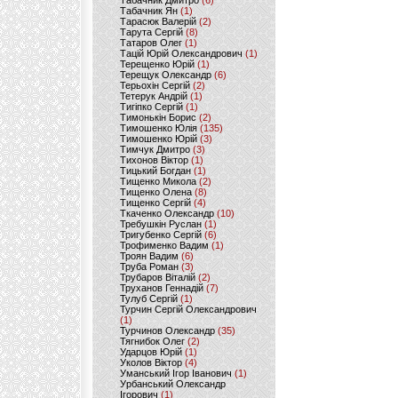
Табачник Дмитро
(6)
Табачник Ян
(1)
Тарасюк Валерій
(2)
Тарута Сергій
(8)
Татаров Олег
(1)
Тацій Юрій Олександрович
(1)
Терещенко Юрій
(1)
Терещук Олександр
(6)
Терьохін Сергій
(2)
Тетерук Андрій
(1)
Тигіпко Сергій
(1)
Тимонькін Борис
(2)
Тимошенко Юлія
(135)
Тимошенко Юрій
(3)
Тимчук Дмитро
(3)
Тихонов Віктор
(1)
Тицький Богдан
(1)
Тищенко Микола
(2)
Тищенко Олена
(8)
Тищенко Сергій
(4)
Ткаченко Олександр
(10)
Требушкін Руслан
(1)
Тригубенко Сергій
(6)
Трофименко Вадим
(1)
Троян Вадим
(6)
Труба Роман
(3)
Трубаров Віталій
(2)
Труханов Геннадій
(7)
Тулуб Сергій
(1)
Турчин Сергій Олександрович
(1)
Турчинов Олександр
(35)
Тягнибок Олег
(2)
Ударцов Юрій
(1)
Уколов Віктор
(4)
Уманський Ігор Іванович
(1)
Урбанський Олександр
Ігорович
(1)