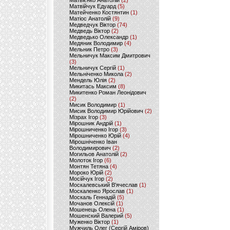
Матвієнко Анатолій
(2)
Матвійчук Едуард
(5)
Матейченко Костянтин
(1)
Матіос Анатолій
(9)
Медведчук Віктор
(74)
Медведь Віктор
(2)
Медведько Олександр
(1)
Медяник Володимир
(4)
Мельник Петро
(3)
Мельничук Максим Дмитрович
(3)
Мельничук Сергій
(1)
Мельніченко Микола
(2)
Мендель Юлія
(2)
Микитась Максим
(8)
Микитенко Роман Леонідович
(2)
Мисик Володимир
(1)
Мисик Володимир Юрійович
(2)
Мізрах Ігор
(3)
Мірошник Андрій
(1)
Мірошниченко Ігор
(3)
Мірошниченко Юрій
(4)
Мірошніченко Іван
Володимирович
(2)
Могильов Анатолій
(2)
Молоток Ігор
(6)
Монтян Тетяна
(4)
Мороко Юрій
(2)
Мосійчук Ігор
(2)
Москалевський В'ячеслав
(1)
Москаленко Ярослав
(1)
Москаль Геннадій
(5)
Мочанов Олексій
(1)
Мошенець Олена
(1)
Мошенский Валерий
(5)
Муженко Віктор
(1)
Мужчиль Олег (Сергій Аміров)