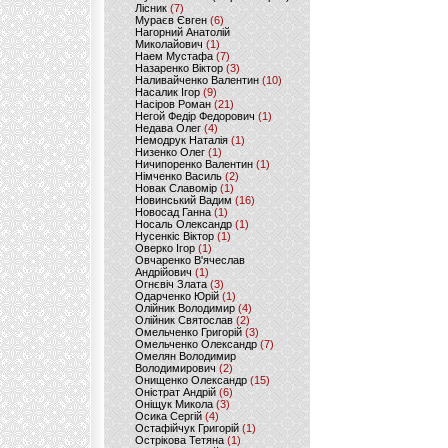
Лісник
(7)
Мураєв Євген
(6)
Нагорний Анатолій
Миколайович
(1)
Наем Мустафа
(7)
Назаренко Віктор
(3)
Наливайченко Валентин
(10)
Насалик Ігор
(9)
Насіров Роман
(21)
Негой Федір Федорович
(1)
Недава Олег
(4)
Немодрук Наталія
(1)
Низенко Олег
(1)
Ничипоренко Валентин
(1)
Німченко Василь
(2)
Новак Славомір
(1)
Новинський Вадим
(16)
Новосад Ганна
(1)
Носаль Олександр
(1)
Нусенкіс Віктор
(1)
Оверко Ігор
(1)
Овчаренко В'ячеслав
Андрійович
(1)
Огнєвіч Злата
(3)
Одарченко Юрій
(1)
Олійник Володимир
(4)
Олійник Святослав
(2)
Омельченко Григорій
(3)
Омельченко Олександр
(7)
Омелян Володимир
Володимирович
(2)
Онищенко Олександр
(15)
Оністрат Андрій
(6)
Оніщук Микола
(3)
Осика Сергій
(4)
Остафійчук Григорій
(1)
Острікова Тетяна
(1)