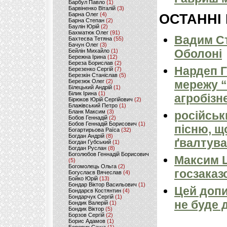
Барбул Павло
(1)
Барвіненко Віталій
(3)
Барна Олег
(4)
ОСТАННІ
Барна Степан
(2)
Баулін Юрій
(2)
Бахматюк Олег
(91)
Вадим Ст
Бахтеєва Тетяна
(55)
Бачун Олег
(3)
Оболоні
Бейлін Михайло
(1)
Бережна Ірина
(12)
Береза Борислав
(2)
Нардеп 
Березенко Сергій
(7)
Березкін Станіслав
(5)
Березюк Олег
(2)
мережу “
Білецький Андрій
(1)
Білик Ірина
(1)
агробізн
Бірюков Юрій Сергійович
(2)
Блажівський Петро
(1)
Бланк Максим
(3)
російськ
Бобов Геннадій
(2)
Бобов Геннадій Борисович
(1)
пісню, щ
Богартирьова Раїса
(32)
Богдан Андрій
(8)
ґвалтува
Богдан Губський
(1)
Богдан Руслан
(8)
Боголюбов Геннадій Борисович
Максим 
(5)
Богомолець Ольга
(2)
госзаказ
Богуслаєв Вячеслав
(4)
Бойко Юрій
(13)
Бондар Віктор Васильович
(1)
Цей допи
Бондарєв Костянтин
(4)
Бондарчук Сергій
(1)
не буде 
Бондик Валерій
(1)
Бондик Віктор
(5)
Борзов Сергiй
(2)
Борис Адамов
(1)