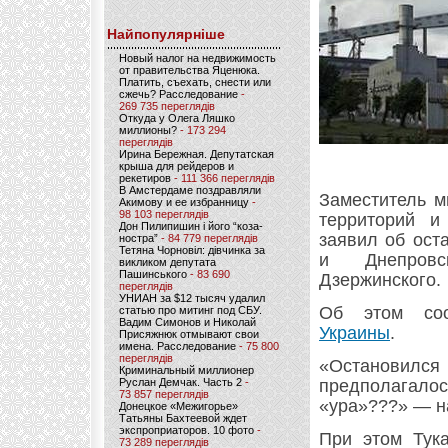
Найпопулярніше
Новый налог на недвижимость
от правительства Яценюка.
Платить, съехать, снести или
сжечь? Расследование
-
269 735 переглядів
Откуда у Олега Ляшко
миллионы?
- 173 294
переглядів
Ирина Бережная. Депутатская
крыша для рейдеров и
рекетиров
- 111 366 переглядів
В Амстердаме поздравляли
Заместитель м
Акимову и ее избранницу
-
98 103 переглядів
территорий и
Дон Пилипишин і його “коза-
заявил об ост
ностра”
- 84 779 переглядів
Тетяна Чорновіл: дівчинка за
и Днепровс
викликом депутата
Пашинського
- 83 690
Дзержинского.
переглядів
УНИАН за $12 тысяч удалил
Об этом с
статью про митинг под СБУ.
Вадим Симонов и Николай
Украины
.
Присяжнюк отмывают свои
имена. Расследование
- 75 800
переглядів
«Остановился
Криминальный миллионер
Руслан Демчак. Часть 2
-
предполагало
73 857 переглядів
«ура»???» — н
Донецкое «Межигорье»
Татьяны Бахтеевой ждет
экспроприаторов. 10 фото
-
При этом Тука
73 289 переглядів