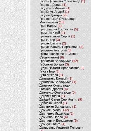
Горган (Лялька) Олександр
(1)
Гордеєв Денис
(1)
Гордієнко Микола
(1)
Гордійчук Андрій
(1)
Гордон Дмитро
(7)
Грановський Олександр
Михайлович
(10)
Гриб Вадим
(1)
Григоришин Костянтин
(5)
Гримчак Юрій
(1)
Гриневецький Сергій
(1)
Гринів Ігор
(3)
Грицак Василь
(2)
Грицак Василь Сергійович
(4)
Гриценко Анатолій
(8)
Грішин Костянтин (Семен
Семенченко)
(8)
Гройсман Володимир
(62)
Губський Богдан
(3)
Гудзь Наталія Ярославівна
(2)
Гужва Ігор
(1)
Гута Микола
(1)
Давиденко Валерій
(1)
Данилець Володимир
(1)
Данилюк Олександр
Олександрович
(6)
Данченко Олександр
(3)
Дегрик Олена
(1)
Дейдей Євген Сергійович
(9)
Дейнеко Сергій
(1)
Демішкан Володимир
(1)
Демчак Руслан
(12)
Демченко Людмила
(1)
Демчина Павло
(4)
Демчишин Володимир
(5)
Демчук Ольга
(1)
Денисенко Анатолій Петрович