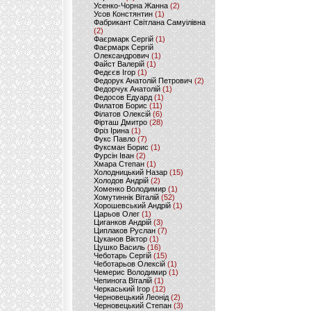
Усенко-Чорна Жанна
(2)
Усов Констянтин
(1)
Фабрикант Світлана Самуілівна
(2)
Фаєрмарк Сергій
(1)
Фаєрмарк Сергій
Олександрович
(1)
Файст Валерій
(1)
Федєєв Ігор
(1)
Федорук Анатолій Петрович
(2)
Федорчук Анатолій
(1)
Федосов Едуард
(1)
Филатов Борис
(11)
Філатов Олексій
(6)
Фірташ Дмитро
(28)
Фріз Ірина
(1)
Фукс Павло
(7)
Фуксман Борис
(1)
Фурсін Іван
(2)
Хмара Степан
(1)
Холодницький Назар
(15)
Холодов Андрій
(2)
Хоменко Володимир
(1)
Хомутиннік Віталій
(52)
Хорошевський Андрій
(1)
Царьов Олег
(1)
Циганков Андрій
(3)
Циплаков Руслан
(7)
Цуканов Віктор
(1)
Цушко Василь
(16)
Чеботарь Сергій
(15)
Чеботарьов Олексій
(1)
Чемерис Володимир
(1)
Чепинога Віталій
(1)
Черкаський Ігор
(12)
Черновецький Леонід
(2)
Черновецький Степан
(3)