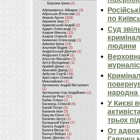
Борзова Ірина
(1)
Російськ
Абромавичус Айварас
(2)
Аброськін В’ячеслав
(1)
по Київсь
Аваков Арсен
(318)
Аврамов Іван
(7)
Адамовський Андрій
(2)
Суд звіл
Адаріч Олександр
(1)
Азаров Микола
(12)
кримінал
Азаров Олексій
(9)
Акименко Олександр
(1)
Акімова Ірина
(13)
людини
Альперін Вадим
(3)
Андрієвський Дмитро
(1)
Верховни
Андрушко Сергій
(1)
Апостол Михайло
(1)
Ар'єв Володимир
(1)
журналіс
Арабей Денис
(1)
Арахамія Давид
(1)
Кримінал
Арбузов Сергій
(44)
Арестович Олексій
Миколайович
(1)
повернув
Артеменко Андрій Вікторович
(1)
народна 
Артюшенко Ігор Андрійович
(1)
Ахметов Рінат
(51)
Бабак Олена
(1)
У Києві 
Баганець Олексій
(6)
Багрій Петро
(3)
активіст
Баканов Іван
(2)
Бакулін Євген
(4)
трьох пі
Баленко Артур
(1)
Балицький Євген
(7)
Балога Андрій
(1)
От адвок
Балога Віктор
(4)
Балчун Войцех
(1)
Гавриш м
Банас Дмитро
(1)