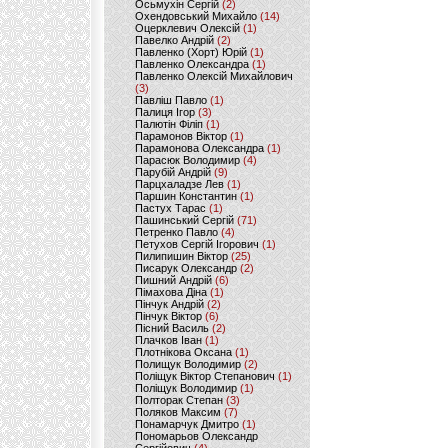
Осьмухін Сергій
(2)
Охендовський Михайло
(14)
Оцерклевич Олексій
(1)
Павелко Андрій
(2)
Павленко (Хорт) Юрій
(1)
Павленко Олександра
(1)
Павленко Олексій Михайлович
(3)
Павліш Павло
(1)
Палиця Ігор
(3)
Палютін Філіп
(1)
Парамонов Віктор
(1)
Парамонова Олександра
(1)
Парасюк Володимир
(4)
Парубій Андрій
(9)
Парцхаладзе Лев
(1)
Паршин Константин
(1)
Пастух Тарас
(1)
Пашинський Сергій
(71)
Петренко Павло
(4)
Петухов Сергій Ігорович
(1)
Пилипишин Віктор
(25)
Писарук Олександр
(2)
Пишний Андрій
(6)
Пімахова Діна
(1)
Пінчук Андрій
(2)
Пінчук Віктор
(6)
Пісний Василь
(2)
Плачков Іван
(1)
Плотнікова Оксана
(1)
Полищук Володимир
(2)
Поліщук Віктор Степанович
(1)
Поліщук Володимир
(1)
Полторак Степан
(3)
Поляков Максим
(7)
Понамарчук Дмитро
(1)
Пономарьов Олександр