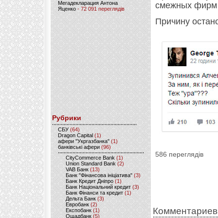
Мегадекларация Антона
смежных фирм 
Яценко
- 72 091 переглядів
Причину остано
Рубрики
CБУ
(64)
Dragon Capital
(1)
афери "Укргазбанка"
(1)
банківські афери
(96)
586 переглядів
CityCommerce Bank
(1)
Union Standard Bank
(2)
VAB Банк
(13)
Банк "Фінансова ініціатива"
(3)
Банк Кредит Дніпро
(1)
Банк Національний кредит
(3)
Банк Фінанси та кредит
(1)
Дельта Банк
(3)
Евробанк
(2)
Комментариев
Експобанк
(1)
Ощадбанк
(5)