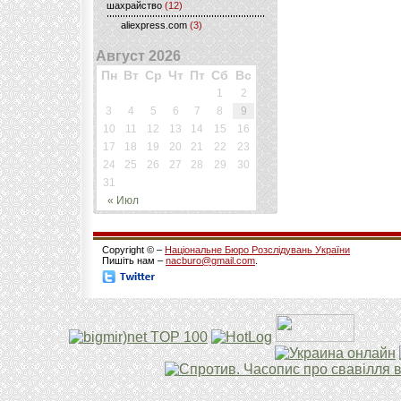
шахрайство
(12)
aliexpress.com
(3)
Август 2026
Пн
Вт
Ср
Чт
Пт
Сб
Вс
1
2
3
4
5
6
7
8
9
10
11
12
13
14
15
16
17
18
19
20
21
22
23
24
25
26
27
28
29
30
31
« Июл
Copyright © –
Національне Бюро Розслідувань України
Пишіть нам –
nacburo@gmail.com
.