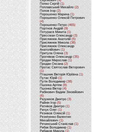
Сергійович
(4)
Попко Сергій
(1)
Поплавський Михайло
(2)
Попов Ігор
(2)
Порошенко Марина
(1)
Порошенко Олексій Петрович
(4)
Порошенко Петро
(465)
Портнов Андрій
(9)
Потураєв Микита
(1)
Прессман Олександр
(3)
Присяжнюк Анатолій
(5)
Присяжнюк Микола
(38)
Присяжнюк Олександр
Анатолійович
(1)
Притула Олена
(3)
Прогнімак Олександр
(35)
Продан Мирослав
(1)
Продан Оксана
(2)
Протас Святослав Вікторович
(1)
Пташник Вікторія Юріївна
(1)
Путас Юрій
(1)
Путін Володимир
(38)
Пшонка Артем
(8)
Пшонка Віктор
(4)
Рабінович Вадим Зіновійович
(6)
Разумков Дмитро
(3)
Райнін Ігор
(5)
Ратніков Дмитро
(1)
Рачук Олег
(1)
Резніков Олексій
(1)
Резніченко Валентин
Михайлович
(1)
Речинський Станіслав
(1)
Рибак Володимир
(1)
Рибаков Микола
(1)