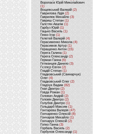
Воропаєв Юрій Миколайович
(1)
Вощевський Валерій
(2)
Гаврилова Лідія
(2)
Гаврилюк Михайло
(3)
Гавриш Степан
(1)
Галстян Авагім
(1)
Гарбуз Юрій
(1)
Гацько Василь
(1)
Гекко Ігор
(1)
Гелетей Валерій
(4)
Герасименко Микола
(4)
Герасимов Артур
(1)
Геращенко Антон
(15)
Герега Галина
(1)
Герега Олександр
(2)
Герман Ганна
(6)
Гетманцев Данило
(3)
Гєллєр Євген
(2)
Гладій Степан
(1)
Гладковський (Свинарчук)
Олег
(4)
Гладковський Олег
(2)
Гладчук Вадим
(82)
Гнап Дмитро
(2)
Говда Роман
(1)
Головач Андрій
(2)
Головін Дмитро
(2)
Голубов Дмитро
(1)
Гольдарб Максим
(1)
Гонтарева Валерія
(47)
Гончаренко Олексій
(8)
Гончаров Михайло
(1)
Гончарук Олексій
(2)
Гопко Ганна
(3)
Горбаль Василь
(2)
Горбунов Олександр
(1)