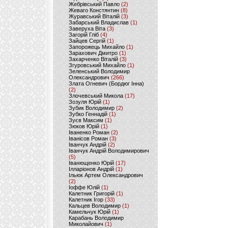
Жебрівський Павло
(2)
Жеваго Констянтин
(8)
Журавський Віталій
(3)
Забарський Владислав
(1)
Заверуха Віта
(3)
Загорій Гліб
(4)
Зайцев Сергій
(1)
Запорожець Михайло
(1)
Зарахович Дмитро
(1)
Захарченко Віталій
(3)
Згуровський Михайло
(1)
Зеленський Володимир
Олександрович
(266)
Злата Огневич (Бордюг Інна)
(2)
Злочевський Микола
(17)
Зозуля Юрій
(1)
Зубик Володимир
(2)
Зубко Геннадій
(1)
Зуєв Максим
(1)
Зюков Юрій
(1)
Іваненко Роман
(2)
Іванісов Роман
(3)
Іванчук Андрій
(2)
Іванчук Андрій Володимирович
(5)
Іванющенко Юрій
(17)
Ілларіонов Андрій
(1)
Ільюк Артем Олександрович
(2)
Іоффе Юлій
(1)
Калетник Григорій
(1)
Калетник Ігор
(33)
Кальцев Володимир
(1)
Камельчук Юрій
(1)
Карабань Володимир
Миколайович
(1)