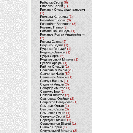
Рибалка Сергій
(6)
Рибалко Сергій
(1)
Римарук Олександр Іванович
(1)
Рожкова Катерина
(1)
Розенблат Борис
(3)
Розенблат Борислав
(8)
Розенко Павло
(2)
Романенко Геннадій
(1)
Романов Роман Анатолійович
(2)
Ротова Олена
(2)
Руденко Вадим
(1)
Руденко Геннадій
(1)
Руденко Олексій
(1)
Рудик Сергій
(6)
Рудьковський Микола
(1)
Руслан Арсірій
(1)
Рябчин Олексій
(1)
Саакашвілі Міхеіл
(28)
Савченко Надія
(50)
Савченко Олексій
(1)
Савчук Василь
(1)
Садовий Андрій
(3)
Сандлер Дмитро
(1)
Сапожко Ігор
(1)
Святаш Дмитро
(2)
Святослав Олійник
(2)
Севрюков Владислав
(1)
Семерак Остап
(1)
Семочко Сергій
(3)
Семченко Ольга
(1)
Сенченко Сергій
(1)
Середюк Олексій
(1)
Серпокрилов Віталій
(1)
Сивохо Сергій
(1)
Сивульський Микола
(2)