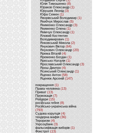
Юлдашев Сергій
(1)
Юлія Тимошенко
(8)
Юраков Олександр
(1)
Юрушев Леонід
(3)
Юфа Семен
(1)
Яворівський Володимир
(1)
Якибчук Мирослав
(5)
Якименко Олександр
(3)
Якименко Олена
(1)
Якімчук Олександр
(1)
Яловий Костянтин
Володимирович
(1)
Янковський Микола
(2)
Янукович Віктор
(64)
Янукович Олександр
(20)
Ярема Віталій
(4)
Яременко Богдан
(1)
Яресько Наталія
(1)
Ярославський Олександр
(3)
Ярош Дмитро
(4)
Ясинський Олександр
(1)
Яценко Антон
(58)
Яценюк Арсеній
(147)
покращення
(1)
Права человека
(13)
Приват
(13)
Провокація
(7)
Рейдери
(15)
російська гебня
(8)
Російсько-українська війна
(793)
Судова корупція
(4)
тендерна мафія
(36)
Тероризм
(4)
Укрсоцбанк
(3)
фальсифікація виборів
(1)
Фокстрот
(13)