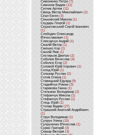
Симоненко Петро
(7)
Симонов Вадим
(12)
Ситник Артем
(11)
Сівець Віктор Миколайович
(2)
Сігал Євген
(3)
Сіньковский Микола
(1)
Скударь Георгій
(1)
Скуратовський Сергій Іванович
(1)
Слободян Олександр
В'ячеславович
(1)
Слюсарчук Андрій
(1)
Смалій Віктор
(1)
Смешко Ігор
(1)
Смолій Яків
(1)
Снєгирьов Дмитро
(2)
Соболев Вячеслав
(4)
Соболєв Єгор
(2)
Соловей Юрій Ігорович
(1)
Солод Юрій
(1)
Сольвар Руслан
(2)
Сотнік Олена
(1)
Ставицький Едуард
(9)
Стаднійчук Роман
(3)
Старикова Ганна
(1)
Стельмах Володимир
(2)
Стефанчук Микола
(1)
Стефанчук Руслан
(1)
Стець Юрій
(1)
Столар Вадим
(27)
Страшний Анатолій Андрійович
(1)
Струк Володимир
(1)
Супрун Уляна
(10)
Супруненко В'ячеслав
(1)
Суркіс Григорій
(3)
Сюмар Вікторія
(3)