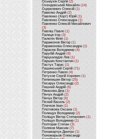
Осьмухін Сергій
(2)
Охендовський Михайло
(14)
Оцерклевич Олексій
(1)
Павелко Андрій
(2)
Павленко (Хорт) Юрій
(1)
Павленко Олександра
(1)
Павленко Олексій Михайлович
(3)
Павліш Павло
(1)
Палиця Ігор
(3)
Палютін Філіп
(1)
Парамонов Віктор
(1)
Парамонова Олександра
(1)
Парасюк Володимир
(4)
Парубій Андрій
(9)
Парцхаладзе Лев
(1)
Паршин Константин
(1)
Пастух Тарас
(1)
Пашинський Сергій
(71)
Петренко Павло
(4)
Петухов Сергій Ігорович
(1)
Пилипишин Віктор
(25)
Писарук Олександр
(2)
Пишний Андрій
(6)
Пімахова Діна
(1)
Пінчук Андрій
(2)
Пінчук Віктор
(6)
Пісний Василь
(2)
Плачков Іван
(1)
Плотнікова Оксана
(1)
Полищук Володимир
(2)
Поліщук Віктор Степанович
(1)
Поліщук Володимир
(1)
Полторак Степан
(3)
Поляков Максим
(7)
Понамарчук Дмитро
(1)
Пономарьов Олександр