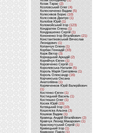
Козак Володимир
(1)
Козак Тарас
(2)
Козловський Олег
(4)
Колесниченко Вадим
(5)
Колесніков Борис
(10)
Колєсніков Дмитро
(1)
Колобов Юрій
(1)
Коломойський Ігор
(123)
Кондратюк Олена
(1)
Кондрашенко Сергій
(1)
Кононенко Ігор Віталійович
(21)
Константіновський Вячеслав
Леонідович
(1)
Копанчук Олена
(1)
Корбан Геннадій
(33)
Корж Віктор
(3)
Корнацький Аркадій
(2)
Корнійчук Євген
(1)
Коровченко Сергій
(1)
Королевська Наталія
(5)
Король Марія Григорівна
(1)
Король Олександр
(16)
Корчинська Оксана
Анатоліївна
(1)
Корявченков Юрій Валерійович
(1)
Костенко Євген
(1)
Костицький Василь
(1)
Костюшко Олег
(1)
Косюк Юрій
(15)
Котвіцький Ігор
(10)
Кошелєва Альона
(3)
Кошмак Вадим
(1)
Кравець Андрій Віталійович
(2)
Кравчук Леонід Макарович
(1)
Краснокутський Сергій
(1)
Кривецький Ігор
(1)
Кривонос Павло
(1)