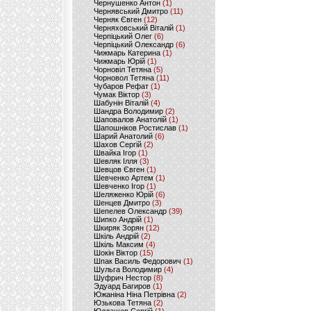
Чернушенко Антон
(1)
Чернявський Дмитро
(11)
Черняк Євген
(12)
Черняховський Віталій
(1)
Черпіцький Олег
(6)
Черпіцький Олександр
(6)
Чижмарь Катерина
(1)
Чижмарь Юрій
(1)
Чорновіл Тетяна
(5)
Чорновол Тетяна
(11)
Чубаров Рефат
(1)
Чумак Віктор
(3)
Шабунін Віталій
(4)
Шандра Володимир
(2)
Шаповалов Анатолій
(1)
Шапошніков Ростислав
(1)
Шарий Анатолий
(6)
Шахов Сергій
(2)
Швайка Ігор
(1)
Шевляк Ілля
(3)
Шевцов Євген
(1)
Шевченко Артем
(1)
Шевченко Ігор
(1)
Шеляженко Юрій
(6)
Шенцев Дмитро
(3)
Шепелев Олександр
(39)
Шипко Андрій
(1)
Шкиряк Зорян
(12)
Шкіль Андрій
(2)
Шкіль Максим
(4)
Шокін Віктор
(15)
Шпак Василь Федорович
(1)
Шульга Володимир
(4)
Шуфрич Нестор
(8)
Эдуард Багиров
(1)
Южаніна Ніна Петрівна
(2)
Юзькова Тетяна
(2)