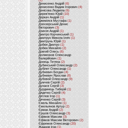
(1)
Денисенко Андрій
(6)
Денисенко Вадим Ігорович
(4)
Денісова Людміла
(6)
Дерев'янко Юрій
(10)
Деркач Андрій
(1)
Джемілєв Мустафа
(1)
Дзензерський Денис
Вікторович
(3)
Дзинзя Андрій
(1)
Дмитро Корчинський
(1)
Дмитрук Микола Ілліч
(1)
Дмитрунь Юрій
(1)
Добкін Дмитро
(1)
Добкін Михайло
(2)
Довгий Олесь
(6)
Долженков Олександр
Валерійович
(1)
Донець Тетяна
(2)
Дубинський Олександр
(2)
Дубілет Олександр
(1)
Дубневич Богдан
(4)
Дубневич Ярослав
(8)
Дубовой Олександр
(9)
Думчев Сергій
(2)
Дунаєв Сергій
(3)
Дурдинець Тиберій
(1)
Дядечко Сергій
(4)
Дятлов Ігор
(1)
Дяченко Сергій
(3)
Єжель Михайло
(1)
Ємельянов Артур
(2)
Єрмак Андрій
(2)
Єршов Олександр
(3)
Єфімов Максим
(3)
Єфімов Максим Вікторович
(2)
Єфремов Олександр
(20)
Жданов Ігор
(1)