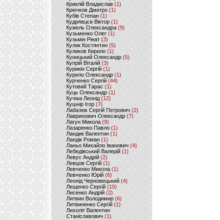
Криклій Владислав
(1)
Крючков Дмитро
(1)
Кубів Степан
(1)
Кудрявцєв Віктор
(1)
Кужель Олександра
(9)
Кузьменко Олег
(1)
Кузьмін Рінат
(3)
Кулик Костянтин
(5)
Куликов Кирило
(1)
Куницький Олександр
(5)
Купрій Віталій
(3)
Курикін Сергій
(1)
Курило Олександр
(1)
Курченко Сергій
(44)
Кутовий Тарас
(1)
Куць Олександр
(1)
Кучма Леонід
(12)
Кушнір Ігор
(7)
Лабазюк Сергій Петрович
(2)
Лавринович Олександр
(7)
Лагун Микола
(9)
Лазаренко Павло
(1)
Ландик Валентин
(1)
Ландік Роман
(1)
Ланьо Михайло Іванович
(4)
Лебедівський Валерій
(1)
Левус Андрій
(2)
Левцов Сергій
(1)
Левченко Микола
(1)
Левченко Юрій
(6)
Леонід Черновецький
(4)
Лещенко Сергій
(10)
Лисенко Андрій
(2)
Литвин Володимир
(6)
Литвиненко Сергій
(1)
Лихоліт Валентин
Станіславович
(1)