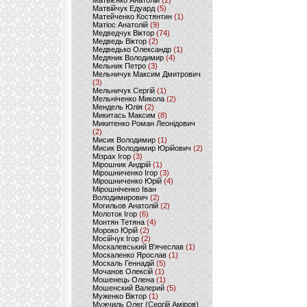
Матвієнко Анатолій
(2)
Матвійчук Едуард
(5)
Матейченко Костянтин
(1)
Матіос Анатолій
(9)
Медведчук Віктор
(74)
Медведь Віктор
(2)
Медведько Олександр
(1)
Медяник Володимир
(4)
Мельник Петро
(3)
Мельничук Максим Дмитрович
(3)
Мельничук Сергій
(1)
Мельніченко Микола
(2)
Мендель Юлія
(2)
Микитась Максим
(8)
Микитенко Роман Леонідович
(2)
Мисик Володимир
(1)
Мисик Володимир Юрійович
(2)
Мізрах Ігор
(3)
Мірошник Андрій
(1)
Мірошниченко Ігор
(3)
Мірошниченко Юрій
(4)
Мірошніченко Іван
Володимирович
(2)
Могильов Анатолій
(2)
Молоток Ігор
(6)
Монтян Тетяна
(4)
Мороко Юрій
(2)
Мосійчук Ігор
(2)
Москалевський В'ячеслав
(1)
Москаленко Ярослав
(1)
Москаль Геннадій
(5)
Мочанов Олексій
(1)
Мошенець Олена
(1)
Мошенский Валерий
(5)
Муженко Віктор
(1)
Мужчиль Олег (Сергій Аміров)