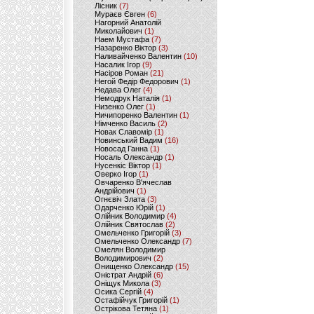
Лісник
(7)
Мураєв Євген
(6)
Нагорний Анатолій
Миколайович
(1)
Наем Мустафа
(7)
Назаренко Віктор
(3)
Наливайченко Валентин
(10)
Насалик Ігор
(9)
Насіров Роман
(21)
Негой Федір Федорович
(1)
Недава Олег
(4)
Немодрук Наталія
(1)
Низенко Олег
(1)
Ничипоренко Валентин
(1)
Німченко Василь
(2)
Новак Славомір
(1)
Новинський Вадим
(16)
Новосад Ганна
(1)
Носаль Олександр
(1)
Нусенкіс Віктор
(1)
Оверко Ігор
(1)
Овчаренко В'ячеслав
Андрійович
(1)
Огнєвіч Злата
(3)
Одарченко Юрій
(1)
Олійник Володимир
(4)
Олійник Святослав
(2)
Омельченко Григорій
(3)
Омельченко Олександр
(7)
Омелян Володимир
Володимирович
(2)
Онищенко Олександр
(15)
Оністрат Андрій
(6)
Оніщук Микола
(3)
Осика Сергій
(4)
Остафійчук Григорій
(1)
Острікова Тетяна
(1)