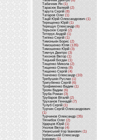
Табачник Дмитро
(6)
Табачник Ян
(1)
Тарасюк Валерій
(2)
Тарута Сергій
(8)
Татаров Олег
(1)
Тацій Юрій Олександрович
(1)
Терещенко Юрій
(1)
Терещук Олександр
(6)
Терьохін Сергій
(2)
Тетерук Андрій
(1)
Тигіпко Сергій
(1)
Тимонькін Борис
(2)
Тимошенко Юлія
(135)
Тимошенко Юрій
(3)
Тимчук Дмитро
(3)
Тихонов Віктор
(1)
Тицький Богдан
(1)
Тищенко Микола
(2)
Тищенко Олена
(8)
Тищенко Сергій
(4)
Ткаченко Олександр
(10)
Требушкін Руслан
(1)
Тригубенко Сергій
(6)
Трофименко Вадим
(1)
Троян Вадим
(6)
Труба Роман
(3)
Трубаров Віталій
(2)
Труханов Геннадій
(7)
Тулуб Сергій
(1)
Турчин Сергій Олександрович
(1)
Турчинов Олександр
(35)
Тягнибок Олег
(2)
Ударцов Юрій
(1)
Уколов Віктор
(4)
Уманський Ігор Іванович
(1)
Урбанський Олександр
Ігорович
(1)