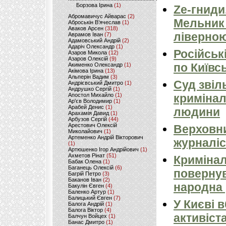
Борзова Ірина
(1)
Ze-гниди
Абромавичус Айварас
(2)
Мельник
Аброськін В’ячеслав
(1)
Аваков Арсен
(318)
ліверно
Аврамов Іван
(7)
Адамовський Андрій
(2)
Адаріч Олександр
(1)
Російськ
Азаров Микола
(12)
Азаров Олексій
(9)
по Київсь
Акименко Олександр
(1)
Акімова Ірина
(13)
Альперін Вадим
(3)
Суд звіл
Андрієвський Дмитро
(1)
Андрушко Сергій
(1)
Апостол Михайло
(1)
кримінал
Ар'єв Володимир
(1)
Арабей Денис
(1)
людини
Арахамія Давид
(1)
Арбузов Сергій
(44)
Арестович Олексій
Верховни
Миколайович
(1)
Артеменко Андрій Вікторович
журналіс
(1)
Артюшенко Ігор Андрійович
(1)
Ахметов Рінат
(51)
Кримінал
Бабак Олена
(1)
Баганець Олексій
(6)
повернув
Багрій Петро
(3)
Баканов Іван
(2)
народна 
Бакулін Євген
(4)
Баленко Артур
(1)
Балицький Євген
(7)
У Києві 
Балога Андрій
(1)
Балога Віктор
(4)
активіст
Балчун Войцех
(1)
Банас Дмитро
(1)