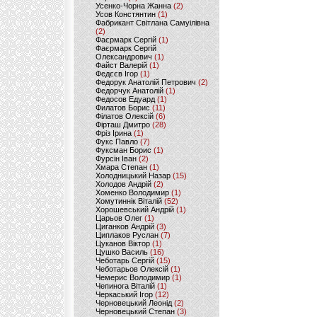
Усенко-Чорна Жанна
(2)
Усов Констянтин
(1)
Фабрикант Світлана Самуілівна
(2)
Фаєрмарк Сергій
(1)
Фаєрмарк Сергій
Олександрович
(1)
Файст Валерій
(1)
Федєєв Ігор
(1)
Федорук Анатолій Петрович
(2)
Федорчук Анатолій
(1)
Федосов Едуард
(1)
Филатов Борис
(11)
Філатов Олексій
(6)
Фірташ Дмитро
(28)
Фріз Ірина
(1)
Фукс Павло
(7)
Фуксман Борис
(1)
Фурсін Іван
(2)
Хмара Степан
(1)
Холодницький Назар
(15)
Холодов Андрій
(2)
Хоменко Володимир
(1)
Хомутиннік Віталій
(52)
Хорошевський Андрій
(1)
Царьов Олег
(1)
Циганков Андрій
(3)
Циплаков Руслан
(7)
Цуканов Віктор
(1)
Цушко Василь
(16)
Чеботарь Сергій
(15)
Чеботарьов Олексій
(1)
Чемерис Володимир
(1)
Чепинога Віталій
(1)
Черкаський Ігор
(12)
Черновецький Леонід
(2)
Черновецький Степан
(3)