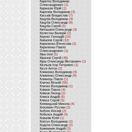
Каретко Володимир
Олександрович
(1)
Кармазін Юрій
(1)
Карплюк Володимир
(3)
Каськів Владислав
(7)
Кацуба Володимир
(4)
Кацуба Олександр
(8)
Кацуба Сергій
(5)
Квіташвілі Олександр
(3)
Келестин Валерій
(2)
Кернес Геннадій
(14)
Кивалов Сергій
(12)
Кириленко В’ячеслав
(2)
Кириленко Павло
Олександрович
(1)
Ківа Ілля
(5)
Ківалов Сергій
(46)
Кірш Олександр Вікторович
(1)
Кісільов Ігор Петрович
(1)
Кіссе Антон
(2)
Клименко Володимир
(4)
Клименко Олександр
(8)
Климець Павло
(1)
Кличко Віталій
(55)
Кличко Володимир
(1)
Клімкін Павло
(4)
Клімов Леонід
(2)
Клюєв Андрій
(6)
Клюєв Сергій
(5)
Княжицький Микола
(4)
Князевич Руслан
(2)
Кобзон Иосиф
(2)
Коболєв Андрій
(4)
Ковалів Юлія
(1)
Ковтун Володимир
(2)
Кодола Олександр
(2)
Кожемякін Андрій
(3)