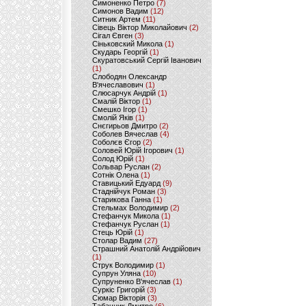
Симоненко Петро
(7)
Симонов Вадим
(12)
Ситник Артем
(11)
Сівець Віктор Миколайович
(2)
Сігал Євген
(3)
Сіньковский Микола
(1)
Скударь Георгій
(1)
Скуратовський Сергій Іванович
(1)
Слободян Олександр
В'ячеславович
(1)
Слюсарчук Андрій
(1)
Смалій Віктор
(1)
Смешко Ігор
(1)
Смолій Яків
(1)
Снєгирьов Дмитро
(2)
Соболев Вячеслав
(4)
Соболєв Єгор
(2)
Соловей Юрій Ігорович
(1)
Солод Юрій
(1)
Сольвар Руслан
(2)
Сотнік Олена
(1)
Ставицький Едуард
(9)
Стаднійчук Роман
(3)
Старикова Ганна
(1)
Стельмах Володимир
(2)
Стефанчук Микола
(1)
Стефанчук Руслан
(1)
Стець Юрій
(1)
Столар Вадим
(27)
Страшний Анатолій Андрійович
(1)
Струк Володимир
(1)
Супрун Уляна
(10)
Супруненко В'ячеслав
(1)
Суркіс Григорій
(3)
Сюмар Вікторія
(3)