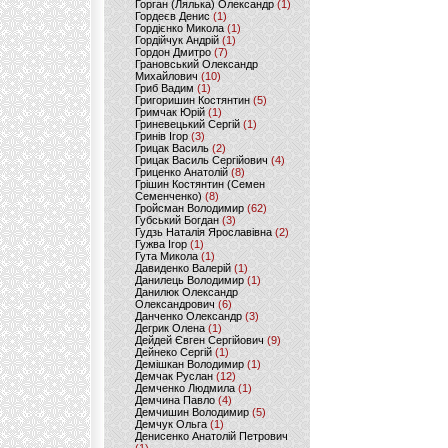
Горган (Лялька) Олександр
(1)
Гордеєв Денис
(1)
Гордієнко Микола
(1)
Гордійчук Андрій
(1)
Гордон Дмитро
(7)
Грановський Олександр
Михайлович
(10)
Гриб Вадим
(1)
Григоришин Костянтин
(5)
Гримчак Юрій
(1)
Гриневецький Сергій
(1)
Гринів Ігор
(3)
Грицак Василь
(2)
Грицак Василь Сергійович
(4)
Гриценко Анатолій
(8)
Грішин Костянтин (Семен
Семенченко)
(8)
Гройсман Володимир
(62)
Губський Богдан
(3)
Гудзь Наталія Ярославівна
(2)
Гужва Ігор
(1)
Гута Микола
(1)
Давиденко Валерій
(1)
Данилець Володимир
(1)
Данилюк Олександр
Олександрович
(6)
Данченко Олександр
(3)
Дегрик Олена
(1)
Дейдей Євген Сергійович
(9)
Дейнеко Сергій
(1)
Демішкан Володимир
(1)
Демчак Руслан
(12)
Демченко Людмила
(1)
Демчина Павло
(4)
Демчишин Володимир
(5)
Демчук Ольга
(1)
Денисенко Анатолій Петрович