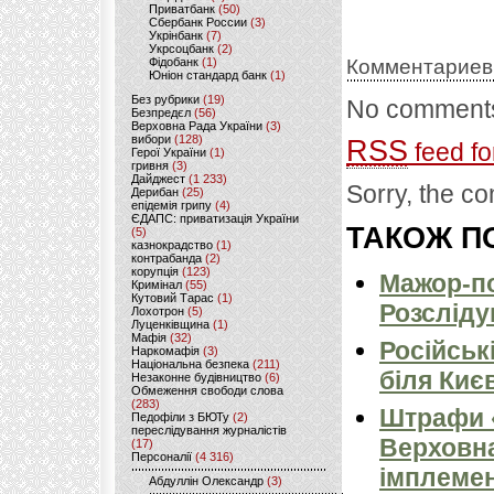
Приватбанк
(50)
Сбербанк России
(3)
Укрінбанк
(7)
Укрсоцбанк
(2)
Фідобанк
(1)
Комментариев
Юніон стандард банк
(1)
Без рубрики
(19)
No comments
Безпредєл
(56)
Верховна Рада України
(3)
вибори
(128)
RSS
feed fo
Герої України
(1)
гривня
(3)
Дайджест
(1 233)
Sorry, the co
Дерибан
(25)
епідемія грипу
(4)
ЄДАПС: приватизація України
ТАКОЖ ПО
(5)
казнокрадство
(1)
контрабанда
(2)
корупція
(123)
Мажор-по
Кримінал
(55)
Кутовий Тарас
(1)
Розсліду
Лохотрон
(5)
Луценківщина
(1)
Мафія
(32)
Російськ
Наркомафія
(3)
Національна безпека
(211)
біля Киє
Незаконне будівництво
(6)
Обмеження свободи слова
(283)
Штрафи «
Педофіли з БЮТу
(2)
переслідування журналістів
Верховна
(17)
Персоналії
(4 316)
імплемен
Абдуллін Олександр
(3)