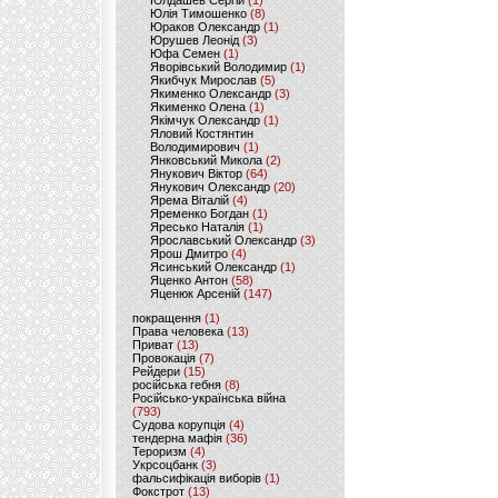
Юлдашев Сергій
(1)
Юлія Тимошенко
(8)
Юраков Олександр
(1)
Юрушев Леонід
(3)
Юфа Семен
(1)
Яворівський Володимир
(1)
Якибчук Мирослав
(5)
Якименко Олександр
(3)
Якименко Олена
(1)
Якімчук Олександр
(1)
Яловий Костянтин
Володимирович
(1)
Янковський Микола
(2)
Янукович Віктор
(64)
Янукович Олександр
(20)
Ярема Віталій
(4)
Яременко Богдан
(1)
Яресько Наталія
(1)
Ярославський Олександр
(3)
Ярош Дмитро
(4)
Ясинський Олександр
(1)
Яценко Антон
(58)
Яценюк Арсеній
(147)
покращення
(1)
Права человека
(13)
Приват
(13)
Провокація
(7)
Рейдери
(15)
російська гебня
(8)
Російсько-українська війна
(793)
Судова корупція
(4)
тендерна мафія
(36)
Тероризм
(4)
Укрсоцбанк
(3)
фальсифікація виборів
(1)
Фокстрот
(13)