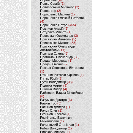
Сергійович
(4)
Попко Сергій
(1)
Поплавський Михайло
(2)
Попов Ігор
(2)
Порошенко Марина
(1)
Порошенко Олексій Петрович
(4)
Порошенко Петро
(465)
Портнов Андрій
(9)
Потураєв Микита
(1)
Прессман Олександр
(3)
Присяжнюк Анатолій
(5)
Присяжнюк Микола
(38)
Присяжнюк Олександр
Анатолійович
(1)
Притула Олена
(3)
Прогнімак Олександр
(35)
Продан Мирослав
(1)
Продан Оксана
(2)
Протас Святослав Вікторович
(1)
Пташник Вікторія Юріївна
(1)
Путас Юрій
(1)
Путін Володимир
(38)
Пшонка Артем
(8)
Пшонка Віктор
(4)
Рабінович Вадим Зіновійович
(6)
Разумков Дмитро
(3)
Райнін Ігор
(5)
Ратніков Дмитро
(1)
Рачук Олег
(1)
Резніков Олексій
(1)
Резніченко Валентин
Михайлович
(1)
Речинський Станіслав
(1)
Рибак Володимир
(1)
Рибаков Микола
(1)