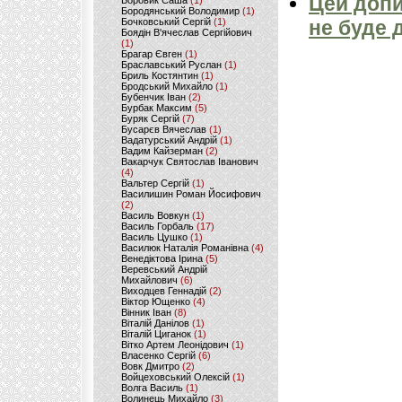
Цей допи
Боровик Саша
(1)
Бородянський Володимир
(1)
Бочковський Сергій
(1)
не буде 
Боядін В'ячеслав Сергійович
(1)
Брагар Євген
(1)
Браславський Руслан
(1)
Бриль Костянтин
(1)
Бродський Михайло
(1)
Бубенчик Іван
(2)
Бурбак Максим
(5)
Буряк Сергій
(7)
Бусарєв Вячеслав
(1)
Вадатурський Андрій
(1)
Вадим Кайзерман
(2)
Вакарчук Святослав Іванович
(4)
Вальтер Сергій
(1)
Василишин Роман Йосифович
(2)
Василь Вовкун
(1)
Василь Горбаль
(17)
Василь Цушко
(1)
Василюк Наталія Романівна
(4)
Венедіктова Ірина
(5)
Веревський Андрій
Михайлович
(6)
Виходцев Геннадій
(2)
Віктор Ющенко
(4)
Вінник Іван
(8)
Віталій Данілов
(1)
Віталій Циганок
(1)
Вітко Артем Леонідович
(1)
Власенко Сергій
(6)
Вовк Дмитро
(2)
Войцеховський Олексій
(1)
Волга Василь
(1)
Волинець Михайло
(3)