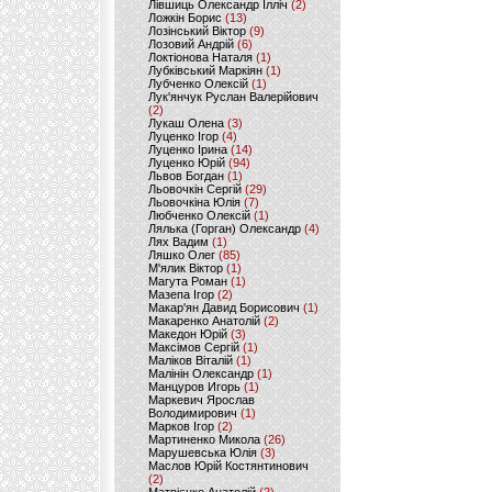
Лівшиць Олександр Ілліч
(2)
Ложкін Борис
(13)
Лозінський Віктор
(9)
Лозовий Андрій
(6)
Локтіонова Наталя
(1)
Лубківський Маркіян
(1)
Лубченко Олексій
(1)
Лук'янчук Руслан Валерійович
(2)
Лукаш Олена
(3)
Луценко Ігор
(4)
Луценко Ірина
(14)
Луценко Юрій
(94)
Львов Богдан
(1)
Льовочкін Сергій
(29)
Льовочкіна Юлія
(7)
Любченко Олексій
(1)
Лялька (Горган) Олександр
(4)
Лях Вадим
(1)
Ляшко Олег
(85)
М'ялик Віктор
(1)
Магута Роман
(1)
Мазепа Ігор
(2)
Макар'ян Давид Борисович
(1)
Макаренко Анатолій
(2)
Македон Юрій
(3)
Максімов Сергій
(1)
Маліков Віталій
(1)
Малінін Олександр
(1)
Манцуров Игорь
(1)
Маркевич Ярослав
Володимирович
(1)
Марков Ігор
(2)
Мартиненко Микола
(26)
Марушевська Юлія
(3)
Маслов Юрій Костянтинович
(2)