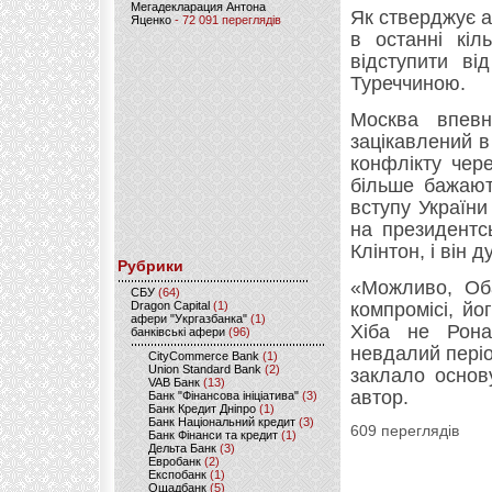
Мегадекларация Антона
Як стверджує а
Яценко
- 72 091 переглядів
в останні кіл
відступити ві
Туреччиною.
Москва впев
зацікавлений в
конфлікту чер
більше бажают
вступу Україн
на президентс
Клінтон, і він 
Рубрики
«Можливо, Оба
CБУ
(64)
Dragon Capital
(1)
компромісі, йо
афери "Укргазбанка"
(1)
Хіба не Рона
банківські афери
(96)
невдалий пері
CityCommerce Bank
(1)
Union Standard Bank
(2)
заклало основ
VAB Банк
(13)
автор.
Банк "Фінансова ініціатива"
(3)
Банк Кредит Дніпро
(1)
Банк Національний кредит
(3)
609 переглядів
Банк Фінанси та кредит
(1)
Дельта Банк
(3)
Евробанк
(2)
Експобанк
(1)
Ощадбанк
(5)