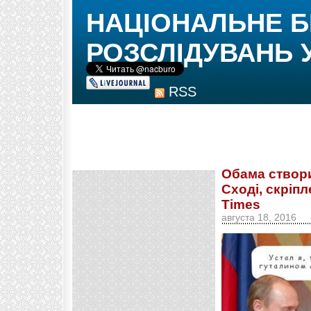
НАЦІОНАЛЬНЕ 
РОЗСЛІДУВАНЬ 
RSS
Обама створи
Сході, скріп
Times
августа 18, 2016