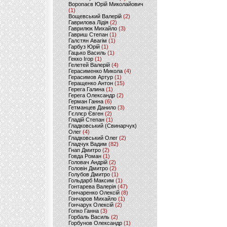
Воропаєв Юрій Миколайович
(1)
Вощевський Валерій
(2)
Гаврилова Лідія
(2)
Гаврилюк Михайло
(3)
Гавриш Степан
(1)
Галстян Авагім
(1)
Гарбуз Юрій
(1)
Гацько Василь
(1)
Гекко Ігор
(1)
Гелетей Валерій
(4)
Герасименко Микола
(4)
Герасимов Артур
(1)
Геращенко Антон
(15)
Герега Галина
(1)
Герега Олександр
(2)
Герман Ганна
(6)
Гетманцев Данило
(3)
Гєллєр Євген
(2)
Гладій Степан
(1)
Гладковський (Свинарчук)
Олег
(4)
Гладковський Олег
(2)
Гладчук Вадим
(82)
Гнап Дмитро
(2)
Говда Роман
(1)
Головач Андрій
(2)
Головін Дмитро
(2)
Голубов Дмитро
(1)
Гольдарб Максим
(1)
Гонтарева Валерія
(47)
Гончаренко Олексій
(8)
Гончаров Михайло
(1)
Гончарук Олексій
(2)
Гопко Ганна
(3)
Горбаль Василь
(2)
Горбунов Олександр
(1)