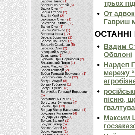
Барбул Павло
(1)
трьох пі
Барвіненко Віталій
(3)
Барна Олег
(4)
От адвок
Барна Степан
(2)
Баулін Юрій
(2)
Бахматюк Олег
(91)
Гавриш м
Бахтеєва Тетяна
(55)
Бачун Олег
(3)
Бейлін Михайло
(1)
ОСТАННІ
Бережна Ірина
(12)
Береза Борислав
(2)
Березенко Сергій
(7)
Вадим Ст
Березкін Станіслав
(5)
Березюк Олег
(2)
Білецький Андрій
(1)
Оболоні
Білик Ірина
(1)
Бірюков Юрій Сергійович
(2)
Блажівський Петро
(1)
Нардеп 
Бланк Максим
(3)
Бобов Геннадій
(2)
мережу “
Бобов Геннадій Борисович
(1)
Богартирьова Раїса
(32)
агробізн
Богдан Андрій
(8)
Богдан Губський
(1)
Богдан Руслан
(8)
російськ
Боголюбов Геннадій Борисович
(5)
пісню, щ
Богомолець Ольга
(2)
Богуслаєв Вячеслав
(4)
ґвалтува
Бойко Юрій
(13)
Бондар Віктор Васильович
(1)
Бондарєв Костянтин
(4)
Максим 
Бондарчук Сергій
(1)
Бондик Валерій
(1)
госзаказ
Бондик Віктор
(5)
Борзов Сергiй
(2)
Борис Адамов
(1)