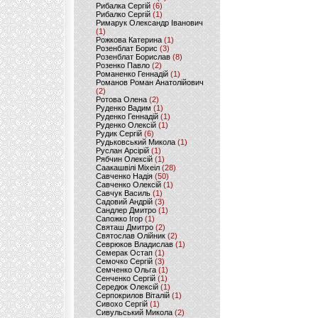
Рибалка Сергій
(6)
Рибалко Сергій
(1)
Римарук Олександр Іванович
(1)
Рожкова Катерина
(1)
Розенблат Борис
(3)
Розенблат Борислав
(8)
Розенко Павло
(2)
Романенко Геннадій
(1)
Романов Роман Анатолійович
(2)
Ротова Олена
(2)
Руденко Вадим
(1)
Руденко Геннадій
(1)
Руденко Олексій
(1)
Рудик Сергій
(6)
Рудьковський Микола
(1)
Руслан Арсірій
(1)
Рябчин Олексій
(1)
Саакашвілі Міхеіл
(28)
Савченко Надія
(50)
Савченко Олексій
(1)
Савчук Василь
(1)
Садовий Андрій
(3)
Сандлер Дмитро
(1)
Сапожко Ігор
(1)
Святаш Дмитро
(2)
Святослав Олійник
(2)
Севрюков Владислав
(1)
Семерак Остап
(1)
Семочко Сергій
(3)
Семченко Ольга
(1)
Сенченко Сергій
(1)
Середюк Олексій
(1)
Серпокрилов Віталій
(1)
Сивохо Сергій
(1)
Сивульський Микола
(2)