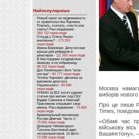
Найпопулярніше
Новый налог на недвижимость
от правительства Яценюка.
Платить, съехать, снести или
сжечь? Расследование
-
269 732 переглядів
Откуда у Олега Ляшко
миллионы?
- 173 293
переглядів
Ирина Бережная. Депутатская
крыша для рейдеров и
рекетиров
- 111 365 переглядів
В Амстердаме поздравляли
Акимову и ее избранницу
-
98 102 переглядів
Дон Пилипишин і його “коза-
ностра”
- 84 777 переглядів
Тетяна Чорновіл: дівчинка за
викликом депутата
Пашинського
- 83 688
Москва намаг
переглядів
УНИАН за $12 тысяч удалил
виборів нового
статью про митинг под СБУ.
Вадим Симонов и Николай
Присяжнюк отмывают свои
Про це пише Р
имена. Расследование
- 75 800
Times, повідо
переглядів
Криминальный миллионер
Руслан Демчак. Часть 2
-
«Обамі час пр
73 855 переглядів
Донецкое «Межигорье»
військову віс
Татьяны Бахтеевой ждет
Вашингтону», —
экспроприаторов. 10 фото
-
73 288 переглядів