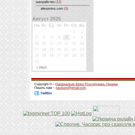
шахрайство
(12)
aliexpress.com
(3)
Август 2026
Пн
Вт
Ср
Чт
Пт
Сб
Вс
1
2
3
4
5
6
7
8
9
10
11
12
13
14
15
16
17
18
19
20
21
22
23
24
25
26
27
28
29
30
31
« Июл
Copyright © –
Національне Бюро Розслідувань України
Пишіть нам –
nacburo@gmail.com
.