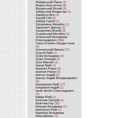
Жебрівський Павло
(2)
Жеваго Констянтин
(8)
Журавський Віталій
(3)
Забарський Владислав
(1)
Заверуха Віта
(3)
Загорій Гліб
(4)
Зайцев Сергій
(1)
Запорожець Михайло
(1)
Зарахович Дмитро
(1)
Захарченко Віталій
(3)
Згуровський Михайло
(1)
Зеленський Володимир
Олександрович
(266)
Злата Огневич (Бордюг Інна)
(2)
Злочевський Микола
(17)
Зозуля Юрій
(1)
Зубик Володимир
(2)
Зубко Геннадій
(1)
Зуєв Максим
(1)
Зюков Юрій
(1)
Іваненко Роман
(2)
Іванісов Роман
(3)
Іванчук Андрій
(2)
Іванчук Андрій Володимирович
(5)
Іванющенко Юрій
(17)
Ілларіонов Андрій
(1)
Ільюк Артем Олександрович
(2)
Іоффе Юлій
(1)
Калетник Григорій
(1)
Калетник Ігор
(33)
Кальцев Володимир
(1)
Камельчук Юрій
(1)
Карабань Володимир
Миколайович
(1)