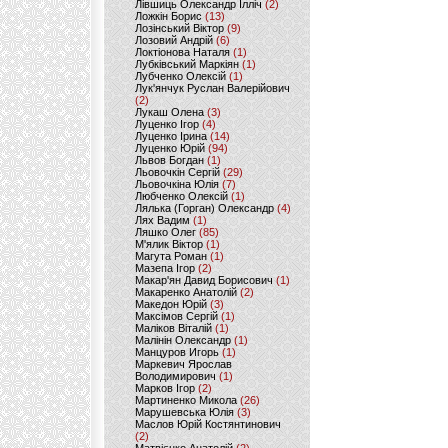
Лівшиць Олександр Ілліч
(2)
Ложкін Борис
(13)
Лозінський Віктор
(9)
Лозовий Андрій
(6)
Локтіонова Наталя
(1)
Лубківський Маркіян
(1)
Лубченко Олексій
(1)
Лук'янчук Руслан Валерійович
(2)
Лукаш Олена
(3)
Луценко Ігор
(4)
Луценко Ірина
(14)
Луценко Юрій
(94)
Львов Богдан
(1)
Льовочкін Сергій
(29)
Льовочкіна Юлія
(7)
Любченко Олексій
(1)
Лялька (Горган) Олександр
(4)
Лях Вадим
(1)
Ляшко Олег
(85)
М'ялик Віктор
(1)
Магута Роман
(1)
Мазепа Ігор
(2)
Макар'ян Давид Борисович
(1)
Макаренко Анатолій
(2)
Македон Юрій
(3)
Максімов Сергій
(1)
Маліков Віталій
(1)
Малінін Олександр
(1)
Манцуров Игорь
(1)
Маркевич Ярослав
Володимирович
(1)
Марков Ігор
(2)
Мартиненко Микола
(26)
Марушевська Юлія
(3)
Маслов Юрій Костянтинович
(2)