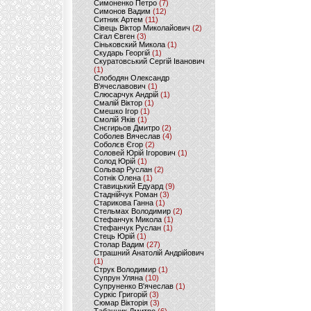
Симоненко Петро
(7)
Симонов Вадим
(12)
Ситник Артем
(11)
Сівець Віктор Миколайович
(2)
Сігал Євген
(3)
Сіньковский Микола
(1)
Скударь Георгій
(1)
Скуратовський Сергій Іванович
(1)
Слободян Олександр
В'ячеславович
(1)
Слюсарчук Андрій
(1)
Смалій Віктор
(1)
Смешко Ігор
(1)
Смолій Яків
(1)
Снєгирьов Дмитро
(2)
Соболев Вячеслав
(4)
Соболєв Єгор
(2)
Соловей Юрій Ігорович
(1)
Солод Юрій
(1)
Сольвар Руслан
(2)
Сотнік Олена
(1)
Ставицький Едуард
(9)
Стаднійчук Роман
(3)
Старикова Ганна
(1)
Стельмах Володимир
(2)
Стефанчук Микола
(1)
Стефанчук Руслан
(1)
Стець Юрій
(1)
Столар Вадим
(27)
Страшний Анатолій Андрійович
(1)
Струк Володимир
(1)
Супрун Уляна
(10)
Супруненко В'ячеслав
(1)
Суркіс Григорій
(3)
Сюмар Вікторія
(3)