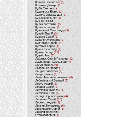
Криклій Владислав
(1)
Крючков Дмитро
(1)
Кубів Степан
(1)
Кудрявцєв Віктор
(1)
Кужель Олександра
(9)
Кузьменко Олег
(1)
Кузьмін Рінат
(3)
Кулик Костянтин
(5)
Куликов Кирило
(1)
Куницький Олександр
(5)
Купрій Віталій
(3)
Курикін Сергій
(1)
Курило Олександр
(1)
Курченко Сергій
(44)
Кутовий Тарас
(1)
Куць Олександр
(1)
Кучма Леонід
(12)
Кушнір Ігор
(7)
Лабазюк Сергій Петрович
(2)
Лавринович Олександр
(7)
Лагун Микола
(9)
Лазаренко Павло
(1)
Ландик Валентин
(1)
Ландік Роман
(1)
Ланьо Михайло Іванович
(4)
Лебедівський Валерій
(1)
Левус Андрій
(2)
Левцов Сергій
(1)
Левченко Микола
(1)
Левченко Юрій
(6)
Леонід Черновецький
(4)
Лещенко Сергій
(10)
Лисенко Андрій
(2)
Литвин Володимир
(6)
Литвиненко Сергій
(1)
Лихоліт Валентин
Станіславович
(1)