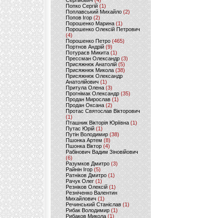
Сергійович
(4)
Попко Сергій
(1)
Поплавський Михайло
(2)
Попов Ігор
(2)
Порошенко Марина
(1)
Порошенко Олексій Петрович
(4)
Порошенко Петро
(465)
Портнов Андрій
(9)
Потураєв Микита
(1)
Прессман Олександр
(3)
Присяжнюк Анатолій
(5)
Присяжнюк Микола
(38)
Присяжнюк Олександр
Анатолійович
(1)
Притула Олена
(3)
Прогнімак Олександр
(35)
Продан Мирослав
(1)
Продан Оксана
(2)
Протас Святослав Вікторович
(1)
Пташник Вікторія Юріївна
(1)
Путас Юрій
(1)
Путін Володимир
(38)
Пшонка Артем
(8)
Пшонка Віктор
(4)
Рабінович Вадим Зіновійович
(6)
Разумков Дмитро
(3)
Райнін Ігор
(5)
Ратніков Дмитро
(1)
Рачук Олег
(1)
Резніков Олексій
(1)
Резніченко Валентин
Михайлович
(1)
Речинський Станіслав
(1)
Рибак Володимир
(1)
Рибаков Микола
(1)