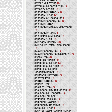
Матвієнко Анатолій
(2)
Матвійчук Едуард
(5)
Матейченко Костянтин
(1)
Матіос Анатолій
(9)
Медведчук Віктор
(74)
Медведь Віктор
(2)
Медведько Олександр
(1)
Медяник Володимир
(4)
Мельник Петро
(3)
Мельничук Максим Дмитрович
(3)
Мельничук Сергій
(1)
Мельніченко Микола
(2)
Мендель Юлія
(2)
Микитась Максим
(8)
Микитенко Роман Леонідович
(2)
Мисик Володимир
(1)
Мисик Володимир Юрійович
(2)
Мізрах Ігор
(3)
Мірошник Андрій
(1)
Мірошниченко Ігор
(3)
Мірошниченко Юрій
(4)
Мірошніченко Іван
Володимирович
(2)
Могильов Анатолій
(2)
Молоток Ігор
(6)
Монтян Тетяна
(4)
Мороко Юрій
(2)
Мосійчук Ігор
(2)
Москалевський В'ячеслав
(1)
Москаленко Ярослав
(1)
Москаль Геннадій
(5)
Мочанов Олексій
(1)
Мошенець Олена
(1)
Мошенский Валерий
(5)
Муженко Віктор
(1)
Мужчиль Олег (Сергій Аміров)