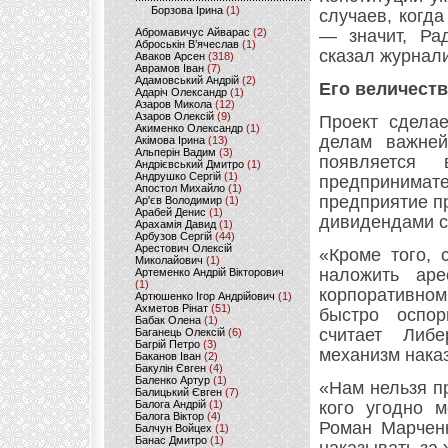
Борзова Ірина
(1)
случаев, когда
Абромавичус Айварас
(2)
— значит, Ра
Аброськін В’ячеслав
(1)
сказал журнали
Аваков Арсен
(318)
Аврамов Іван
(7)
Адамовський Андрій
(2)
Его величест
Адаріч Олександр
(1)
Азаров Микола
(12)
Азаров Олексій
(9)
Проект сделае
Акименко Олександр
(1)
делам важней
Акімова Ірина
(13)
Альперін Вадим
(3)
появляется 
Андрієвський Дмитро
(1)
Андрушко Сергій
(1)
предпринимат
Апостол Михайло
(1)
предприятие п
Ар'єв Володимир
(1)
Арабей Денис
(1)
дивидендами с 
Арахамія Давид
(1)
Арбузов Сергій
(44)
Арестович Олексій
«Кроме того, 
Миколайович
(1)
наложить ар
Артеменко Андрій Вікторович
(1)
корпоративном
Артюшенко Ігор Андрійович
(1)
Ахметов Рінат
(51)
быстро оспо
Бабак Олена
(1)
считает Либ
Баганець Олексій
(6)
Багрій Петро
(3)
механизм нака
Баканов Іван
(2)
Бакулін Євген
(4)
Баленко Артур
(1)
«Нам нельзя п
Балицький Євген
(7)
Балога Андрій
(1)
кого угодно м
Балога Віктор
(4)
Роман Марченк
Балчун Войцех
(1)
Банас Дмитро
(1)