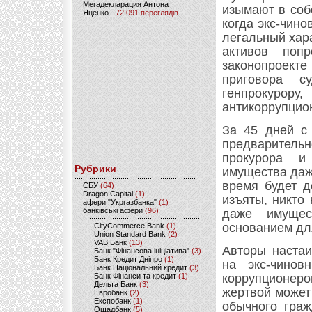
Мегадекларация Антона
изымают в соб
Яценко
- 72 091 переглядів
когда экс-чин
легальный хар
активов поп
законопроект
приговора с
генпрокурор
антикоррупцио
За 45 дней с 
предварител
прокурора и
Рубрики
имущества даже
время будет д
CБУ
(64)
Dragon Capital
(1)
изъяты, никто
афери "Укргазбанка"
(1)
банківські афери
(96)
даже имущес
основанием дл
CityCommerce Bank
(1)
Union Standard Bank
(2)
VAB Банк
(13)
Авторы настаи
Банк "Фінансова ініціатива"
(3)
Банк Кредит Дніпро
(1)
на экс-чинов
Банк Національний кредит
(3)
Банк Фінанси та кредит
(1)
коррупционеро
Дельта Банк
(3)
жертвой может
Евробанк
(2)
Експобанк
(1)
обычного граж
Ощадбанк
(5)