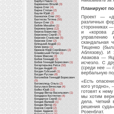
наказывать за
Барбул Павло
(1)
Барвіненко Віталій
(3)
Барна Олег
(4)
Планируют по
Барна Степан
(2)
Баулін Юрій
(2)
Проект — «д
Бахматюк Олег
(91)
Бахтеєва Тетяна
(55)
различных фор
Бачун Олег
(3)
Бейлін Михайло
(1)
сторонниках —
Бережна Ірина
(12)
и «корова д
Береза Борислав
(2)
Березенко Сергій
(7)
управлению 
Березкін Станіслав
(5)
Березюк Олег
(2)
скандальная 
Білецький Андрій
(1)
Тищенко (был
Білик Ірина
(1)
Бірюков Юрій Сергійович
(2)
Аблязову). И
Блажівський Петро
(1)
Бланк Максим
(3)
Авакова — Яце
Бобов Геннадій
(2)
исчезло. С др
Бобов Геннадій Борисович
(1)
Богартирьова Раїса
(32)
(среди нее — 
Богдан Андрій
(8)
Богдан Губський
(1)
вербальную по
Богдан Руслан
(8)
Боголюбов Геннадій Борисович
«Есть опасени
(5)
Богомолець Ольга
(2)
кого угодно», 
Богуслаєв Вячеслав
(4)
Бойко Юрій
(13)
готовят к нему
Бондар Віктор Васильович
(1)
мы хотим верн
Бондарєв Костянтин
(4)
Бондарчук Сергій
(1)
дела. Четкий 
Бондик Валерій
(1)
Бондик Віктор
(5)
решения суда»
Борзов Сергiй
(2)
Розенблат.
Борис Адамов
(1)