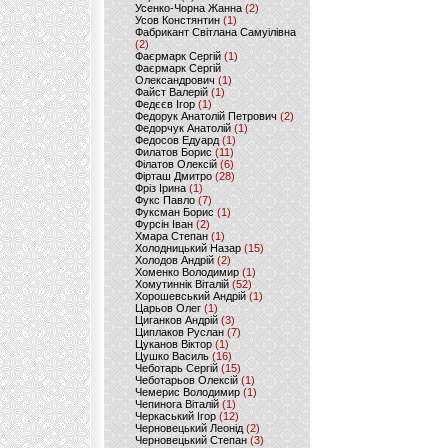
Усенко-Чорна Жанна
(2)
Усов Констянтин
(1)
Фабрикант Світлана Самуілівна
(2)
Фаєрмарк Сергій
(1)
Фаєрмарк Сергій
Олександрович
(1)
Файст Валерій
(1)
Федєєв Ігор
(1)
Федорук Анатолій Петрович
(2)
Федорчук Анатолій
(1)
Федосов Едуард
(1)
Филатов Борис
(11)
Філатов Олексій
(6)
Фірташ Дмитро
(28)
Фріз Ірина
(1)
Фукс Павло
(7)
Фуксман Борис
(1)
Фурсін Іван
(2)
Хмара Степан
(1)
Холодницький Назар
(15)
Холодов Андрій
(2)
Хоменко Володимир
(1)
Хомутиннік Віталій
(52)
Хорошевський Андрій
(1)
Царьов Олег
(1)
Циганков Андрій
(3)
Циплаков Руслан
(7)
Цуканов Віктор
(1)
Цушко Василь
(16)
Чеботарь Сергій
(15)
Чеботарьов Олексій
(1)
Чемерис Володимир
(1)
Чепинога Віталій
(1)
Черкаський Ігор
(12)
Черновецький Леонід
(2)
Черновецький Степан
(3)