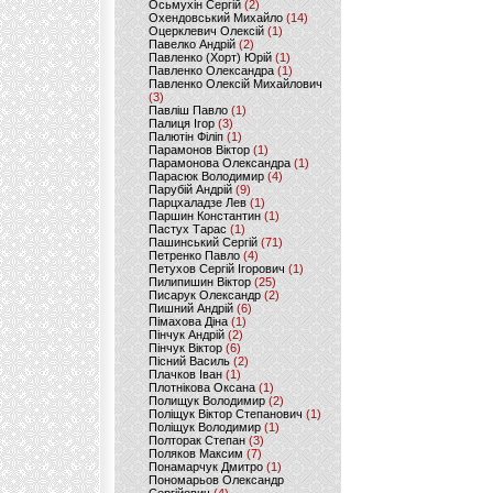
Осьмухін Сергій
(2)
Охендовський Михайло
(14)
Оцерклевич Олексій
(1)
Павелко Андрій
(2)
Павленко (Хорт) Юрій
(1)
Павленко Олександра
(1)
Павленко Олексій Михайлович
(3)
Павліш Павло
(1)
Палиця Ігор
(3)
Палютін Філіп
(1)
Парамонов Віктор
(1)
Парамонова Олександра
(1)
Парасюк Володимир
(4)
Парубій Андрій
(9)
Парцхаладзе Лев
(1)
Паршин Константин
(1)
Пастух Тарас
(1)
Пашинський Сергій
(71)
Петренко Павло
(4)
Петухов Сергій Ігорович
(1)
Пилипишин Віктор
(25)
Писарук Олександр
(2)
Пишний Андрій
(6)
Пімахова Діна
(1)
Пінчук Андрій
(2)
Пінчук Віктор
(6)
Пісний Василь
(2)
Плачков Іван
(1)
Плотнікова Оксана
(1)
Полищук Володимир
(2)
Поліщук Віктор Степанович
(1)
Поліщук Володимир
(1)
Полторак Степан
(3)
Поляков Максим
(7)
Понамарчук Дмитро
(1)
Пономарьов Олександр