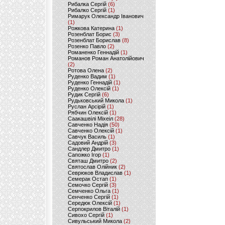
Рибалка Сергій
(6)
Рибалко Сергій
(1)
Римарук Олександр Іванович
(1)
Рожкова Катерина
(1)
Розенблат Борис
(3)
Розенблат Борислав
(8)
Розенко Павло
(2)
Романенко Геннадій
(1)
Романов Роман Анатолійович
(2)
Ротова Олена
(2)
Руденко Вадим
(1)
Руденко Геннадій
(1)
Руденко Олексій
(1)
Рудик Сергій
(6)
Рудьковський Микола
(1)
Руслан Арсірій
(1)
Рябчин Олексій
(1)
Саакашвілі Міхеіл
(28)
Савченко Надія
(50)
Савченко Олексій
(1)
Савчук Василь
(1)
Садовий Андрій
(3)
Сандлер Дмитро
(1)
Сапожко Ігор
(1)
Святаш Дмитро
(2)
Святослав Олійник
(2)
Севрюков Владислав
(1)
Семерак Остап
(1)
Семочко Сергій
(3)
Семченко Ольга
(1)
Сенченко Сергій
(1)
Середюк Олексій
(1)
Серпокрилов Віталій
(1)
Сивохо Сергій
(1)
Сивульський Микола
(2)