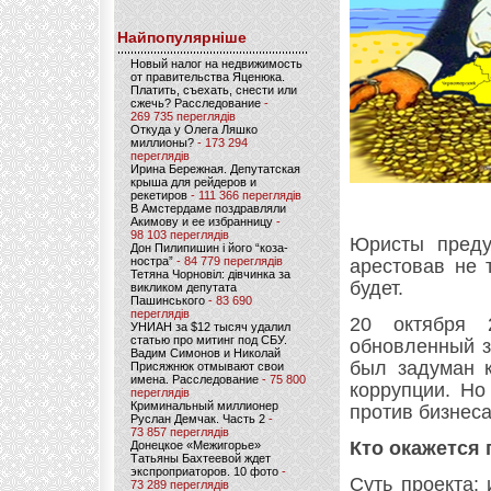
Найпопулярніше
Новый налог на недвижимость
от правительства Яценюка.
Платить, съехать, снести или
сжечь? Расследование
-
269 735 переглядів
Откуда у Олега Ляшко
миллионы?
- 173 294
переглядів
Ирина Бережная. Депутатская
крыша для рейдеров и
рекетиров
- 111 366 переглядів
В Амстердаме поздравляли
Акимову и ее избранницу
-
98 103 переглядів
Юристы преду
Дон Пилипишин і його “коза-
ностра”
- 84 779 переглядів
арестовав не 
Тетяна Чорновіл: дівчинка за
будет.
викликом депутата
Пашинського
- 83 690
переглядів
20 октября 
УНИАН за $12 тысяч удалил
статью про митинг под СБУ.
обновленный з
Вадим Симонов и Николай
был задуман к
Присяжнюк отмывают свои
имена. Расследование
- 75 800
коррупции. Но
переглядів
Криминальный миллионер
против бизнеса
Руслан Демчак. Часть 2
-
73 857 переглядів
Кто окажется 
Донецкое «Межигорье»
Татьяны Бахтеевой ждет
экспроприаторов. 10 фото
-
Суть проекта:
73 289 переглядів