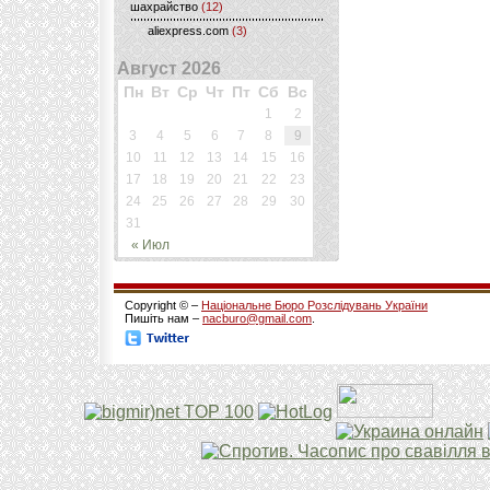
шахрайство
(12)
aliexpress.com
(3)
Август 2026
Пн
Вт
Ср
Чт
Пт
Сб
Вс
1
2
3
4
5
6
7
8
9
10
11
12
13
14
15
16
17
18
19
20
21
22
23
24
25
26
27
28
29
30
31
« Июл
Copyright © –
Національне Бюро Розслідувань України
Пишіть нам –
nacburo@gmail.com
.