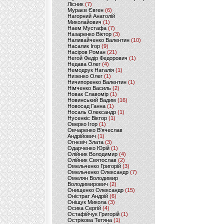
Лісник
(7)
Мураєв Євген
(6)
Нагорний Анатолій
Миколайович
(1)
Наем Мустафа
(7)
Назаренко Віктор
(3)
Наливайченко Валентин
(10)
Насалик Ігор
(9)
Насіров Роман
(21)
Негой Федір Федорович
(1)
Недава Олег
(4)
Немодрук Наталія
(1)
Низенко Олег
(1)
Ничипоренко Валентин
(1)
Німченко Василь
(2)
Новак Славомір
(1)
Новинський Вадим
(16)
Новосад Ганна
(1)
Носаль Олександр
(1)
Нусенкіс Віктор
(1)
Оверко Ігор
(1)
Овчаренко В'ячеслав
Андрійович
(1)
Огнєвіч Злата
(3)
Одарченко Юрій
(1)
Олійник Володимир
(4)
Олійник Святослав
(2)
Омельченко Григорій
(3)
Омельченко Олександр
(7)
Омелян Володимир
Володимирович
(2)
Онищенко Олександр
(15)
Оністрат Андрій
(6)
Оніщук Микола
(3)
Осика Сергій
(4)
Остафійчук Григорій
(1)
Острікова Тетяна
(1)