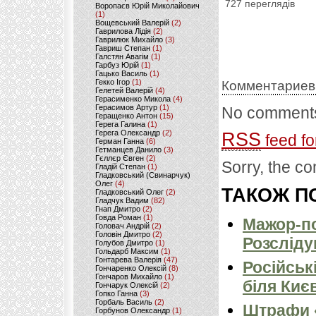
727 переглядів
Воропаєв Юрій Миколайович
(1)
Вощевський Валерій
(2)
Гаврилова Лідія
(2)
Гаврилюк Михайло
(3)
Гавриш Степан
(1)
Галстян Авагім
(1)
Гарбуз Юрій
(1)
Гацько Василь
(1)
Гекко Ігор
(1)
Комментариев
Гелетей Валерій
(4)
Герасименко Микола
(4)
Герасимов Артур
(1)
No comments
Геращенко Антон
(15)
Герега Галина
(1)
Герега Олександр
(2)
RSS
feed fo
Герман Ганна
(6)
Гетманцев Данило
(3)
Гєллєр Євген
(2)
Sorry, the co
Гладій Степан
(1)
Гладковський (Свинарчук)
Олег
(4)
ТАКОЖ ПО
Гладковський Олег
(2)
Гладчук Вадим
(82)
Гнап Дмитро
(2)
Говда Роман
(1)
Мажор-по
Головач Андрій
(2)
Головін Дмитро
(2)
Розсліду
Голубов Дмитро
(1)
Гольдарб Максим
(1)
Гонтарева Валерія
(47)
Російськ
Гончаренко Олексій
(8)
Гончаров Михайло
(1)
біля Киє
Гончарук Олексій
(2)
Гопко Ганна
(3)
Горбаль Василь
(2)
Штрафи «
Горбунов Олександр
(1)