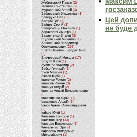
Максим 
Жебрівський Павло
(2)
Жеваго Констянтин
(8)
госзаказ
Журавський Віталій
(3)
Забарський Владислав
(1)
Заверуха Віта
(3)
Цей допи
Загорій Гліб
(4)
Зайцев Сергій
(1)
не буде 
Запорожець Михайло
(1)
Зарахович Дмитро
(1)
Захарченко Віталій
(3)
Згуровський Михайло
(1)
Зеленський Володимир
Олександрович
(266)
Злата Огневич (Бордюг Інна)
(2)
Злочевський Микола
(17)
Зозуля Юрій
(1)
Зубик Володимир
(2)
Зубко Геннадій
(1)
Зуєв Максим
(1)
Зюков Юрій
(1)
Іваненко Роман
(2)
Іванісов Роман
(3)
Іванчук Андрій
(2)
Іванчук Андрій Володимирович
(5)
Іванющенко Юрій
(17)
Ілларіонов Андрій
(1)
Ільюк Артем Олександрович
(2)
Іоффе Юлій
(1)
Калетник Григорій
(1)
Калетник Ігор
(33)
Кальцев Володимир
(1)
Камельчук Юрій
(1)
Карабань Володимир
Миколайович
(1)