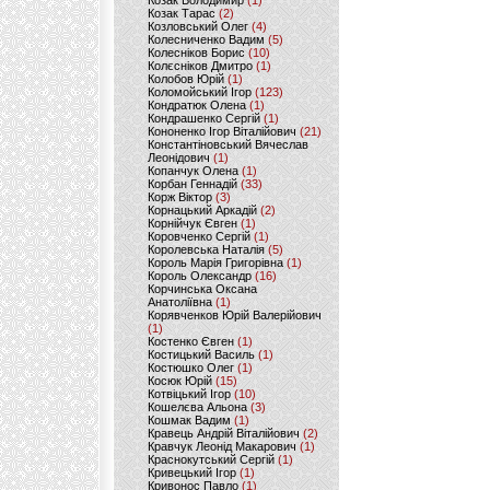
Козак Володимир
(1)
Козак Тарас
(2)
Козловський Олег
(4)
Колесниченко Вадим
(5)
Колесніков Борис
(10)
Колєсніков Дмитро
(1)
Колобов Юрій
(1)
Коломойський Ігор
(123)
Кондратюк Олена
(1)
Кондрашенко Сергій
(1)
Кононенко Ігор Віталійович
(21)
Константіновський Вячеслав
Леонідович
(1)
Копанчук Олена
(1)
Корбан Геннадій
(33)
Корж Віктор
(3)
Корнацький Аркадій
(2)
Корнійчук Євген
(1)
Коровченко Сергій
(1)
Королевська Наталія
(5)
Король Марія Григорівна
(1)
Король Олександр
(16)
Корчинська Оксана
Анатоліївна
(1)
Корявченков Юрій Валерійович
(1)
Костенко Євген
(1)
Костицький Василь
(1)
Костюшко Олег
(1)
Косюк Юрій
(15)
Котвіцький Ігор
(10)
Кошелєва Альона
(3)
Кошмак Вадим
(1)
Кравець Андрій Віталійович
(2)
Кравчук Леонід Макарович
(1)
Краснокутський Сергій
(1)
Кривецький Ігор
(1)
Кривонос Павло
(1)