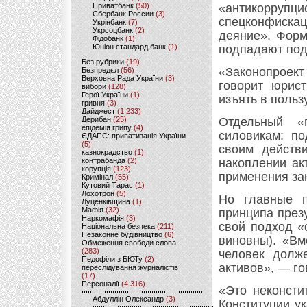
Приватбанк
(50)
«антикоррупц
Сбербанк России
(3)
спецконфиска
Укрінбанк
(7)
Укрсоцбанк
(2)
деяние». Форм
Фідобанк
(1)
Юніон стандард банк
(1)
подпадают под
Без рубрики
(19)
«Законопроек
Безпредєл
(56)
Верховна Рада України
(3)
говорит юрис
вибори
(128)
Герої України
(1)
изъять в польз
гривня
(3)
Дайджест
(1 233)
Дерибан
(25)
Отдельный «
епідемія грипу
(4)
силовикам: по
ЄДАПС: приватизація України
(5)
своим действ
казнокрадство
(1)
контрабанда
(2)
накоплении ак
корупція
(123)
применения за
Кримінал
(55)
Кутовий Тарас
(1)
Лохотрон
(5)
Но главные п
Луценківщина
(1)
Мафія
(32)
принципа през
Наркомафія
(3)
свой подход «
Національна безпека
(211)
Незаконне будівництво
(6)
виновны). «Вм
Обмеження свободи слова
(283)
человек долже
Педофіли з БЮТу
(2)
активов», — го
переслідування журналістів
(17)
Персоналії
(4 316)
«Это неконсти
Абдуллін Олександр
(3)
Конституции ук