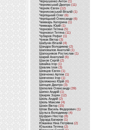
Чернушенко Антон
(1)
Чернявський Дмитро
(11)
Черняк Євген
(12)
Черняховський Віталій
(1)
Черпіцький Олег
(6)
Черпіцький Олександр
(6)
Чижмарь Катерина
(1)
Чижмарь Юрій
(1)
Чорновіл Тетяна
(5)
Чорновол Тетяна
(11)
Чубаров Рефат
(1)
Чумак Віктор
(3)
Шабунін Віталій
(4)
Шандра Володимир
(2)
Шаповалов Анатолій
(1)
Шапошніков Ростислав
(1)
Шарий Анатолий
(6)
Шахов Сергій
(2)
Швайка Ігор
(1)
Шевляк Ілля
(3)
Шевцов Євген
(1)
Шевченко Артем
(1)
Шевченко Ігор
(1)
Шеляженко Юрій
(6)
Шенцев Дмитро
(3)
Шепелев Олександр
(39)
Шипко Андрій
(1)
Шкиряк Зорян
(12)
Шкіль Андрій
(2)
Шкіль Максим
(4)
Шокін Віктор
(15)
Шпак Василь Федорович
(1)
Шульга Володимир
(4)
Шуфрич Нестор
(8)
Эдуард Багиров
(1)
Южаніна Ніна Петрівна
(2)
Юзькова Тетяна
(2)