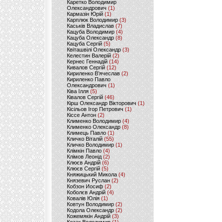
Каретко Володимир
Олександрович
(1)
Кармазін Юрій
(1)
Карплюк Володимир
(3)
Каськів Владислав
(7)
Кацуба Володимир
(4)
Кацуба Олександр
(8)
Кацуба Сергій
(5)
Квіташвілі Олександр
(3)
Келестин Валерій
(2)
Кернес Геннадій
(14)
Кивалов Сергій
(12)
Кириленко В’ячеслав
(2)
Кириленко Павло
Олександрович
(1)
Ківа Ілля
(5)
Ківалов Сергій
(46)
Кірш Олександр Вікторович
(1)
Кісільов Ігор Петрович
(1)
Кіссе Антон
(2)
Клименко Володимир
(4)
Клименко Олександр
(8)
Климець Павло
(1)
Кличко Віталій
(55)
Кличко Володимир
(1)
Клімкін Павло
(4)
Клімов Леонід
(2)
Клюєв Андрій
(6)
Клюєв Сергій
(5)
Княжицький Микола
(4)
Князевич Руслан
(2)
Кобзон Иосиф
(2)
Коболєв Андрій
(4)
Ковалів Юлія
(1)
Ковтун Володимир
(2)
Кодола Олександр
(2)
Кожемякін Андрій
(3)