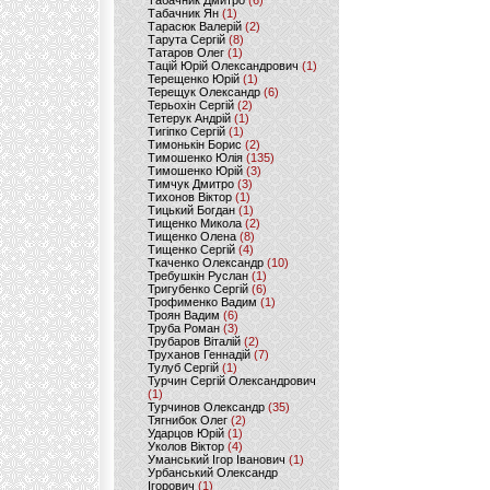
Табачник Дмитро
(6)
Табачник Ян
(1)
Тарасюк Валерій
(2)
Тарута Сергій
(8)
Татаров Олег
(1)
Тацій Юрій Олександрович
(1)
Терещенко Юрій
(1)
Терещук Олександр
(6)
Терьохін Сергій
(2)
Тетерук Андрій
(1)
Тигіпко Сергій
(1)
Тимонькін Борис
(2)
Тимошенко Юлія
(135)
Тимошенко Юрій
(3)
Тимчук Дмитро
(3)
Тихонов Віктор
(1)
Тицький Богдан
(1)
Тищенко Микола
(2)
Тищенко Олена
(8)
Тищенко Сергій
(4)
Ткаченко Олександр
(10)
Требушкін Руслан
(1)
Тригубенко Сергій
(6)
Трофименко Вадим
(1)
Троян Вадим
(6)
Труба Роман
(3)
Трубаров Віталій
(2)
Труханов Геннадій
(7)
Тулуб Сергій
(1)
Турчин Сергій Олександрович
(1)
Турчинов Олександр
(35)
Тягнибок Олег
(2)
Ударцов Юрій
(1)
Уколов Віктор
(4)
Уманський Ігор Іванович
(1)
Урбанський Олександр
Ігорович
(1)