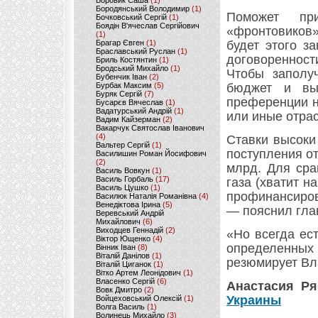
Боровик Саша
(1)
Бородянський Володимир
(1)
Поможет при
Бочковський Сергій
(1)
Боядін В'ячеслав Сергійович
«фронтовиков»
(1)
Брагар Євген
(1)
будет этого з
Браславський Руслан
(1)
договоренност
Бриль Костянтин
(1)
Бродський Михайло
(1)
Чтобы заполуч
Бубенчик Іван
(2)
Бурбак Максим
(5)
бюджет и вы
Буряк Сергій
(7)
преференции н
Бусарєв Вячеслав
(1)
Вадатурський Андрій
(1)
или иные отра
Вадим Кайзерман
(2)
Вакарчук Святослав Іванович
(4)
Ставки высоки
Вальтер Сергій
(1)
поступления о
Василишин Роман Йосифович
(2)
млрд. Для сра
Василь Вовкун
(1)
Василь Горбаль
(17)
газа (хватит н
Василь Цушко
(1)
профинансиров
Василюк Наталія Романівна
(4)
Венедіктова Ірина
(5)
— пояснил гла
Веревський Андрій
Михайлович
(6)
Виходцев Геннадій
(2)
«Но всегда ес
Віктор Ющенко
(4)
определенных 
Вінник Іван
(8)
Віталій Данілов
(1)
резюмирует Вл
Віталій Циганок
(1)
Вітко Артем Леонідович
(1)
Власенко Сергій
(6)
Анастасия Р
Вовк Дмитро
(2)
Украины
Войцеховський Олексій
(1)
Волга Василь
(1)
Волинець Михайло
(3)