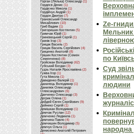
Горган (Лялька) Олександр
(1)
Верховна
Гордеєв Денис
(1)
Гордієнко Микола
(1)
імплемен
Гордійчук Андрій
(1)
Гордон Дмитро
(7)
Грановський Олександр
Ze-гниди
Михайлович
(10)
Гриб Вадим
(1)
Григоришин Костянтин
(5)
Мельник
Гримчак Юрій
(1)
Гриневецький Сергій
(1)
ліверно
Гринів Ігор
(3)
Грицак Василь
(2)
Грицак Василь Сергійович
(4)
Російськ
Гриценко Анатолій
(8)
Грішин Костянтин (Семен
по Київсь
Семенченко)
(8)
Гройсман Володимир
(62)
Губський Богдан
(3)
Суд звіл
Гудзь Наталія Ярославівна
(2)
Гужва Ігор
(1)
кримінал
Гута Микола
(1)
Давиденко Валерій
(1)
людини
Данилець Володимир
(1)
Данилюк Олександр
Олександрович
(6)
Верховни
Данченко Олександр
(3)
Дегрик Олена
(1)
журналіс
Дейдей Євген Сергійович
(9)
Дейнеко Сергій
(1)
Демішкан Володимир
(1)
Кримінал
Демчак Руслан
(12)
Демченко Людмила
(1)
повернув
Демчина Павло
(4)
Демчишин Володимир
(5)
Демчук Ольга
(1)
народна 
Денисенко Анатолій Петрович