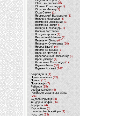
Юлдашев Сергій
(1)
Юлія Тимошенко
(8)
Юраков Олександр
(1)
Юрушев Леонід
(3)
Юфа Семен
(1)
Яворівський Володимир
(1)
Якибчук Мирослав
(5)
Якименко Олександр
(3)
Якименко Олена
(1)
Якімчук Олександр
(1)
Яловий Костянтин
Володимирович
(1)
Янковський Микола
(2)
Янукович Віктор
(64)
Янукович Олександр
(20)
Ярема Віталій
(4)
Яременко Богдан
(1)
Яресько Наталія
(1)
Ярославський Олександр
(3)
Ярош Дмитро
(4)
Ясинський Олександр
(1)
Яценко Антон
(58)
Яценюк Арсеній
(147)
покращення
(1)
Права человека
(13)
Приват
(13)
Провокація
(7)
Рейдери
(15)
російська гебня
(8)
Російсько-українська війна
(793)
Судова корупція
(4)
тендерна мафія
(36)
Тероризм
(4)
Укрсоцбанк
(3)
фальсифікація виборів
(1)
Фокстрот
(13)