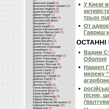
(1)
У Києві 
Денисенко Андрій
(6)
Денисенко Вадим Ігорович
(4)
Денісова Людміла
(6)
активіст
Дерев'янко Юрій
(10)
Деркач Андрій
(1)
трьох пі
Джемілєв Мустафа
(1)
Дзензерський Денис
Вікторович
(3)
От адвок
Дзинзя Андрій
(1)
Дмитро Корчинський
(1)
Гавриш м
Дмитрук Микола Ілліч
(1)
Дмитрунь Юрій
(1)
Добкін Дмитро
(1)
ОСТАННІ
Добкін Михайло
(2)
Довгий Олесь
(6)
Долженков Олександр
Валерійович
(1)
Вадим Ст
Донець Тетяна
(2)
Дубинський Олександр
(2)
Оболоні
Дубілет Олександр
(1)
Дубневич Богдан
(4)
Дубневич Ярослав
(8)
Нардеп 
Дубовой Олександр
(9)
Думчев Сергій
(2)
мережу “
Дунаєв Сергій
(3)
Дурдинець Тиберій
(1)
агробізн
Дядечко Сергій
(4)
Дятлов Ігор
(1)
Дяченко Сергій
(3)
російськ
Єжель Михайло
(1)
Ємельянов Артур
(2)
Єрмак Андрій
(2)
пісню, щ
Єршов Олександр
(3)
Єфімов Максим
(3)
ґвалтува
Єфімов Максим Вікторович
(2)
Єфремов Олександр
(20)
Жданов Ігор
(1)