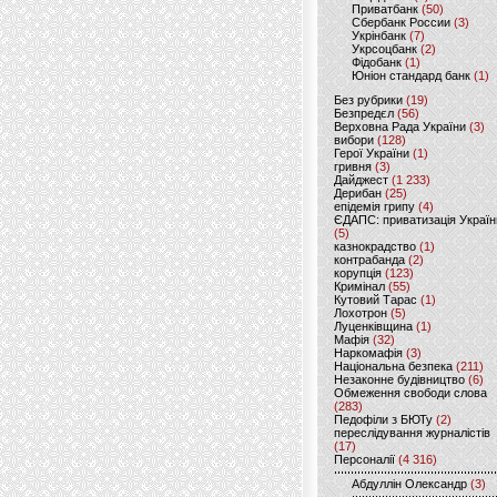
Приватбанк
(50)
Сбербанк России
(3)
Укрінбанк
(7)
Укрсоцбанк
(2)
Фідобанк
(1)
Юніон стандард банк
(1)
Без рубрики
(19)
Безпредєл
(56)
Верховна Рада України
(3)
вибори
(128)
Герої України
(1)
гривня
(3)
Дайджест
(1 233)
Дерибан
(25)
епідемія грипу
(4)
ЄДАПС: приватизація Україн
(5)
казнокрадство
(1)
контрабанда
(2)
корупція
(123)
Кримінал
(55)
Кутовий Тарас
(1)
Лохотрон
(5)
Луценківщина
(1)
Мафія
(32)
Наркомафія
(3)
Національна безпека
(211)
Незаконне будівництво
(6)
Обмеження свободи слова
(283)
Педофіли з БЮТу
(2)
переслідування журналістів
(17)
Персоналії
(4 316)
Абдуллін Олександр
(3)