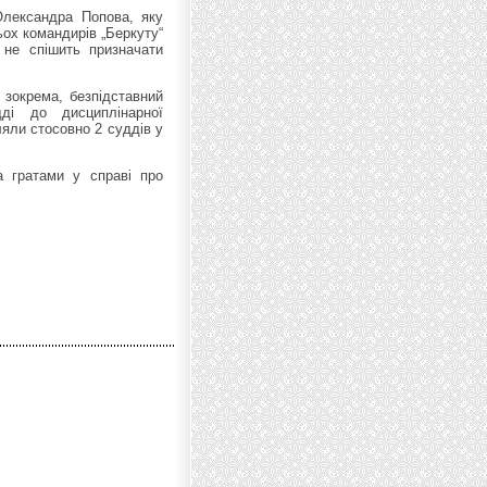
Олександра Попова, яку
ьох командирів „Беркуту“
 не спішить призначати
 зокрема, безпідставний
ді до дисциплінарної
ляли стосовно 2 суддів у
а гратами у справі про