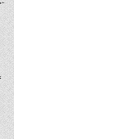
вич
)