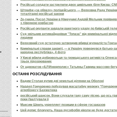
Російські солдати застрелили двох цивільних біля Києва: C
Штрафи «за образу» поліцейського, — Верховна Рада Україн
тоталітарні російські закони
Ze-гниди. Посол України в Німеччині Андрій Мельник порівн
з ліверною ковбасою
Російські окупанти завдали ракетного удару по Київській телев
Суд звільнив антимайданівця ''Топаза'' від кримінальної відп
людини
Верховний суд остаточно затвердив вбивці журналіста Гонга
Кримінальні справи закриті, — в Україну повернувся батько-
и
народна республіка». 4 фото
У Києві вбили добровольця та громадського активіста Олекс
трьох підозрюваних
От адвокатов «ILF/Инюрполис» Татьяны Гавриш массово бег
ОСТАННІ РОЗСЛІДУВАННЯ
Вадим Столар купив дві земельні ділянки на Оболоні
Нардеп Гончаренко побудував масштабну мережу “Гончаренко
агробізнесу Бахматюка
російський шансон. Вони слухали таку саму пісню, що ось гр
поки ґвалтували її
Максим Шкиль укрепляет позиции в сфере госзаказов
Цей допис блокують. Наша русофобія ніколи не буде достат