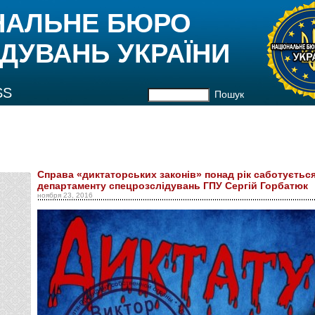
НАЛЬНЕ БЮРО
ДУВАНЬ УКРАЇНИ
SS
Пошук
Справа «диктаторських законів» понад рік саботуєтьс
департаменту спецрозслідувань ГПУ Сергій Горбатюк
ноября 23, 2016