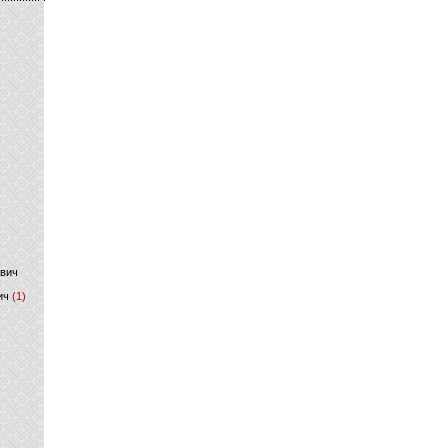
)
ович
ич
(1)