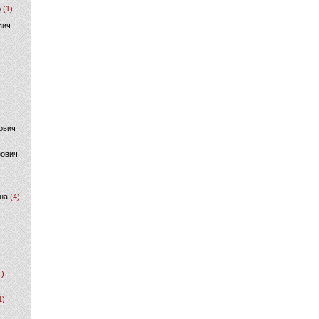
р
(1)
вич
ович
фович
на
(4)
1)
1)