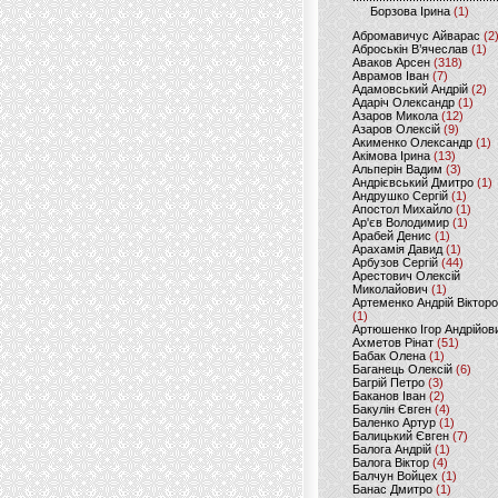
Борзова Ірина
(1)
Абромавичус Айварас
(2
Аброськін В’ячеслав
(1)
Аваков Арсен
(318)
Аврамов Іван
(7)
Адамовський Андрій
(2)
Адаріч Олександр
(1)
Азаров Микола
(12)
Азаров Олексій
(9)
Акименко Олександр
(1)
Акімова Ірина
(13)
Альперін Вадим
(3)
Андрієвський Дмитро
(1)
Андрушко Сергій
(1)
Апостол Михайло
(1)
Ар'єв Володимир
(1)
Арабей Денис
(1)
Арахамія Давид
(1)
Арбузов Сергій
(44)
Арестович Олексій
Миколайович
(1)
Артеменко Андрій Віктор
(1)
Артюшенко Ігор Андрійов
Ахметов Рінат
(51)
Бабак Олена
(1)
Баганець Олексій
(6)
Багрій Петро
(3)
Баканов Іван
(2)
Бакулін Євген
(4)
Баленко Артур
(1)
Балицький Євген
(7)
Балога Андрій
(1)
Балога Віктор
(4)
Балчун Войцех
(1)
Банас Дмитро
(1)