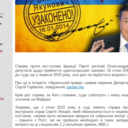
ть
и
ая
ів
Справа проти екс-голови фракції Партії регіонів Олексан
депутатів щодо прийняття «диктаторських законів» 16 січня 20
до суду ще у вересні 2015 року, але досі не відбулося жодного з
Про це в інтерв’ю «Українській правді» заявив керівник Депар
Сергій Горбатюк, повідомляє
sprotiv.org
.
Крім цієї справи, за його словами, суди саботують і низку ін
800
злочинів на Майдані.
Зокрема, ще з січня 2015 року в суді лежить справа прот
внутрішніх справ Сергія Лекаря, який обвинувачується в ініцію
постанов, «якими були незаконно введені на озброєння міліції 
– гранати з Росії, які не пройшли необхідної в таких випа
витрата на ці спецзасоби 1,2 мільйонів гривень МВС».