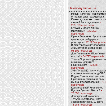
Найпопулярніше
Новый налог на недвижимос
от правительства Яценюка.
Платить, съехать, снести ил
сжечь? Расследование
-
269 733 переглядів
Откуда у Олега Ляшко
миллионы?
- 173 293
переглядів
Ирина Бережная. Депутатск
крыша для рейдеров и
рекетиров
- 111 365 перегляд
В Амстердаме поздравляли
Акимову и ее избранницу
-
98 102 переглядів
Дон Пилипишин і його “коза-
ностра”
- 84 777 переглядів
Тетяна Чорновіл: дівчинка за
викликом депутата
Пашинського
- 83 688
переглядів
УНИАН за $12 тысяч удалил
статью про митинг под СБУ.
Вадим Симонов и Николай
Присяжнюк отмывают свои
имена. Расследование
- 75 
переглядів
Криминальный миллионер
Руслан Демчак. Часть 2
-
73 855 переглядів
Донецкое «Межигорье»
Татьяны Бахтеевой ждет
экспроприаторов. 10 фото
-
73 288 переглядів