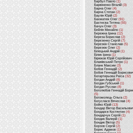
Барбул Павло
(1)
Барвіненко Віталій
(3)
Барна Олег
(4)
Барна Степан
(2)
Баулін Юрій
(2)
Бахматюк Олег
(91)
Бахтеєва Тетяна
(55)
Бачун Олег
(3)
Бейлін Михайло
(1)
Бережна Ірина
(12)
Береза Борислав
(2)
Березенко Сергій
(7)
Березкін Станіслав
(5)
Березюк Олег
(2)
Білецький Андрій
(1)
Білик Ірина
(1)
Бірюков Юрій Сергійович
Блажівський Петро
(1)
Бланк Максим
(3)
Бобов Геннадій
(2)
Бобов Геннадій Борисови
Богартирьова Раїса
(32)
Богдан Андрій
(8)
Богдан Губський
(1)
Богдан Руслан
(8)
Боголюбов Геннадій Бори
(5)
Богомолець Ольга
(2)
Богуслаєв Вячеслав
(4)
Бойко Юрій
(13)
Бондар Віктор Васильови
Бондарєв Костянтин
(4)
Бондарчук Сергій
(1)
Бондик Валерій
(1)
Бондик Віктор
(5)
Борзов Сергiй
(2)
Борис Адамов
(1)