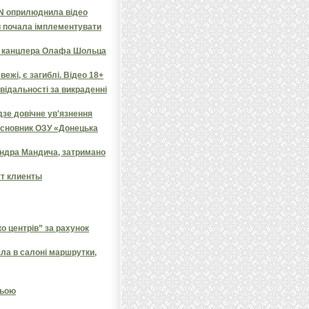
NN оприлюднила відео
и почала імплементувати
яв канцлера Олафа Шольца
ежі, є загиблі. Відео 18+
овідальності за викраденні
дзе довічне ув'язнення
засновник ОЗУ «Донецька
андра Мандича, затримано
ут клиенты
 центрів” за рахунок
ала в салоні маршрутки,
ньою