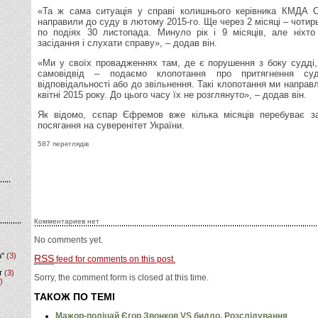
«Та ж сама ситуація у справі колишнього керівника КМДА 
направили до суду в лютому 2015-го. Ще через 2 місяці – чотир
по подіях 30 листопада. Минуло рік і 9 місяців, але ніхто
засідання і слухати справу», – додав він.
«Ми у своїх провадженнях там, де є порушення з боку судді,
самовідвід – подаємо клопотання про притягнення суд
відповідальності або до звільнення. Такі клопотання ми направ
квітні 2015 року. До цього часу їх не розглянуто», – додав він.
Як відомо, сєпар Єфремов вже кілька місяців перебуває з
посягання на суверенітет України.
587 переглядів
Комментариев нет
No comments yet.
а"
(3)
RSS
feed for comments on this post.
т
(3)
Sorry, the comment form is closed at this time.
)
ТАКОЖ ПО ТЕМІ
Мажор-поліцай Єгор Звонков VS бидло. Розслідування