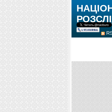
НАЦІО
РОЗСЛІ
R