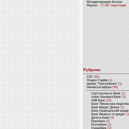
Мегадекларация Антона
Яценко
- 72 091 переглядів
Рубрики
CБУ
(64)
Dragon Capital
(1)
афери "Укргазбанка"
(1)
банківські афери
(96)
CityCommerce Bank
(1)
Union Standard Bank
(2)
VAB Банк
(13)
Банк "Фінансова ініціатив
Банк Кредит Дніпро
(1)
Банк Національний креди
Банк Фінанси та кредит
(1
Дельта Банк
(3)
Евробанк
(2)
Експобанк
(1)
Ощадбанк
(5)