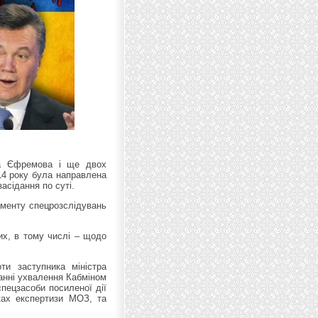
дра Єфремова і ще двох
14 року була направлена
асідання по суті.
таменту спецрозслідувань
ших, в тому числі – щодо
и заступника міністра
ванні ухвалення Кабміном
спецзасоби посиленої дії
дках експертизи МОЗ, та