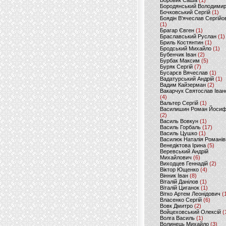
Боровик Саша
(1)
Бородянський Володими
Бочковський Сергій
(1)
Боядін В'ячеслав Сергійо
(1)
Брагар Євген
(1)
Браславський Руслан
(1)
Бриль Костянтин
(1)
Бродський Михайло
(1)
Бубенчик Іван
(2)
Бурбак Максим
(5)
Буряк Сергій
(7)
Бусарєв Вячеслав
(1)
Вадатурський Андрій
(1)
Вадим Кайзерман
(2)
Вакарчук Святослав Іван
(4)
Вальтер Сергій
(1)
Василишин Роман Йоси
(2)
Василь Вовкун
(1)
Василь Горбаль
(17)
Василь Цушко
(1)
Василюк Наталія Романів
Венедіктова Ірина
(5)
Веревський Андрій
Михайлович
(6)
Виходцев Геннадій
(2)
Віктор Ющенко
(4)
Вінник Іван
(8)
Віталій Данілов
(1)
Віталій Циганок
(1)
Вітко Артем Леонідович
(
Власенко Сергій
(6)
Вовк Дмитро
(2)
Войцеховський Олексій
(
Волга Василь
(1)
Волинець Михайло
(3)