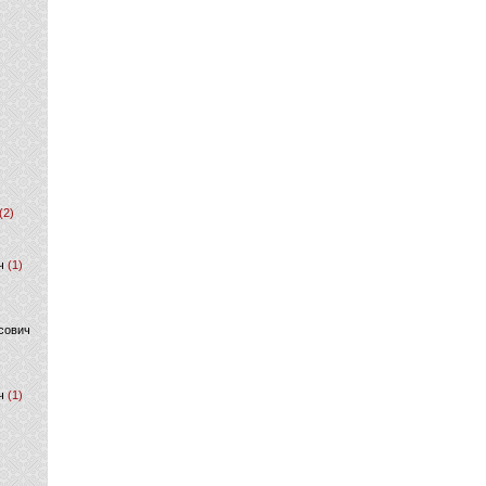
(2)
ч
(1)
сович
ч
(1)