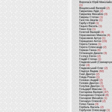
Воропаєв Юрій Миколайо
(1)
Вощевський Валерій
(2)
Гаврилова Лідія
(2)
Гаврилюк Михайло
(3)
Гавриш Степан
(1)
Галстян Авагім
(1)
Гарбуз Юрій
(1)
Гацько Василь
(1)
Гекко Ігор
(1)
Гелетей Валерій
(4)
Герасименко Микола
(4)
Герасимов Артур
(1)
Геращенко Антон
(15)
Герега Галина
(1)
Герега Олександр
(2)
Герман Ганна
(6)
Гетманцев Данило
(3)
Гєллєр Євген
(2)
Гладій Степан
(1)
Гладковський (Свинарчук
Олег
(4)
Гладковський Олег
(2)
Гладчук Вадим
(82)
Гнап Дмитро
(2)
Говда Роман
(1)
Головач Андрій
(2)
Головін Дмитро
(2)
Голубов Дмитро
(1)
Гольдарб Максим
(1)
Гонтарева Валерія
(47)
Гончаренко Олексій
(8)
Гончаров Михайло
(1)
Гончарук Олексій
(2)
Гопко Ганна
(3)
Горбаль Василь
(2)
Горбунов Олександр
(1)