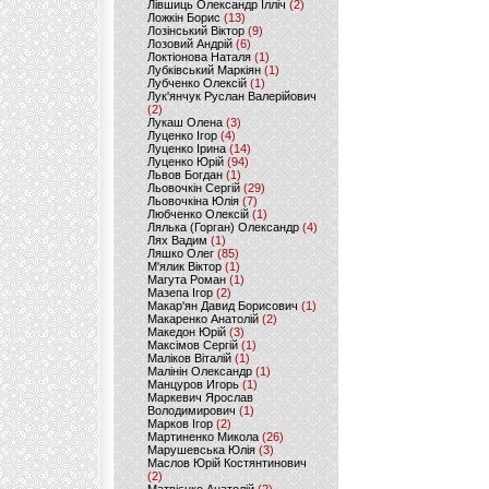
Лівшиць Олександр Ілліч
(2)
Ложкін Борис
(13)
Лозінський Віктор
(9)
Лозовий Андрій
(6)
Локтіонова Наталя
(1)
Лубківський Маркіян
(1)
Лубченко Олексій
(1)
Лук'янчук Руслан Валерійович
(2)
Лукаш Олена
(3)
Луценко Ігор
(4)
Луценко Ірина
(14)
Луценко Юрій
(94)
Львов Богдан
(1)
Льовочкін Сергій
(29)
Льовочкіна Юлія
(7)
Любченко Олексій
(1)
Лялька (Горган) Олександр
(4)
Лях Вадим
(1)
Ляшко Олег
(85)
М'ялик Віктор
(1)
Магута Роман
(1)
Мазепа Ігор
(2)
Макар'ян Давид Борисович
(1)
Макаренко Анатолій
(2)
Македон Юрій
(3)
Максімов Сергій
(1)
Маліков Віталій
(1)
Малінін Олександр
(1)
Манцуров Игорь
(1)
Маркевич Ярослав
Володимирович
(1)
Марков Ігор
(2)
Мартиненко Микола
(26)
Марушевська Юлія
(3)
Маслов Юрій Костянтинович
(2)