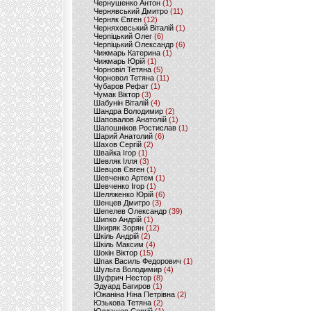
Чернушенко Антон
(1)
Чернявський Дмитро
(11)
Черняк Євген
(12)
Черняховський Віталій
(1)
Черпіцький Олег
(6)
Черпіцький Олександр
(6)
Чижмарь Катерина
(1)
Чижмарь Юрій
(1)
Чорновіл Тетяна
(5)
Чорновол Тетяна
(11)
Чубаров Рефат
(1)
Чумак Віктор
(3)
Шабунін Віталій
(4)
Шандра Володимир
(2)
Шаповалов Анатолій
(1)
Шапошніков Ростислав
(1)
Шарий Анатолий
(6)
Шахов Сергій
(2)
Швайка Ігор
(1)
Шевляк Ілля
(3)
Шевцов Євген
(1)
Шевченко Артем
(1)
Шевченко Ігор
(1)
Шеляженко Юрій
(6)
Шенцев Дмитро
(3)
Шепелев Олександр
(39)
Шипко Андрій
(1)
Шкиряк Зорян
(12)
Шкіль Андрій
(2)
Шкіль Максим
(4)
Шокін Віктор
(15)
Шпак Василь Федорович
(1)
Шульга Володимир
(4)
Шуфрич Нестор
(8)
Эдуард Багиров
(1)
Южаніна Ніна Петрівна
(2)
Юзькова Тетяна
(2)