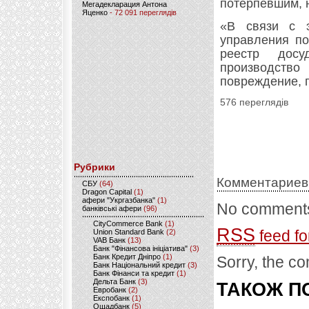
потерпевшим, 
Мегадекларация Антона
Яценко
- 72 091 переглядів
«В связи с э
управления по
реестр досу
производств
повреждение, 
576 переглядів
Рубрики
Комментариев
CБУ
(64)
Dragon Capital
(1)
афери "Укргазбанка"
(1)
No comments
банківські афери
(96)
CityCommerce Bank
(1)
RSS
feed fo
Union Standard Bank
(2)
VAB Банк
(13)
Банк "Фінансова ініціатива"
(3)
Банк Кредит Дніпро
(1)
Sorry, the co
Банк Національний кредит
(3)
Банк Фінанси та кредит
(1)
Дельта Банк
(3)
ТАКОЖ ПО
Евробанк
(2)
Експобанк
(1)
Ощадбанк
(5)