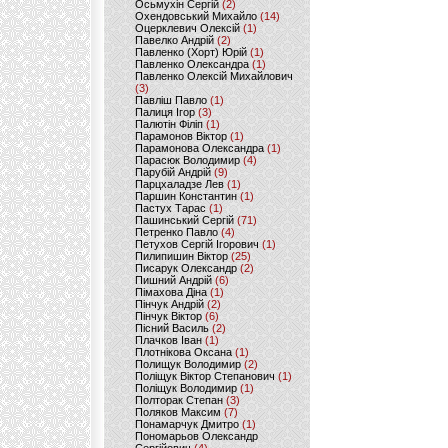
Осьмухін Сергій
(2)
Охендовський Михайло
(14)
Оцерклевич Олексій
(1)
Павелко Андрій
(2)
Павленко (Хорт) Юрій
(1)
Павленко Олександра
(1)
Павленко Олексій Михайлович
(3)
Павліш Павло
(1)
Палиця Ігор
(3)
Палютін Філіп
(1)
Парамонов Віктор
(1)
Парамонова Олександра
(1)
Парасюк Володимир
(4)
Парубій Андрій
(9)
Парцхаладзе Лев
(1)
Паршин Константин
(1)
Пастух Тарас
(1)
Пашинський Сергій
(71)
Петренко Павло
(4)
Петухов Сергій Ігорович
(1)
Пилипишин Віктор
(25)
Писарук Олександр
(2)
Пишний Андрій
(6)
Пімахова Діна
(1)
Пінчук Андрій
(2)
Пінчук Віктор
(6)
Пісний Василь
(2)
Плачков Іван
(1)
Плотнікова Оксана
(1)
Полищук Володимир
(2)
Поліщук Віктор Степанович
(1)
Поліщук Володимир
(1)
Полторак Степан
(3)
Поляков Максим
(7)
Понамарчук Дмитро
(1)
Пономарьов Олександр