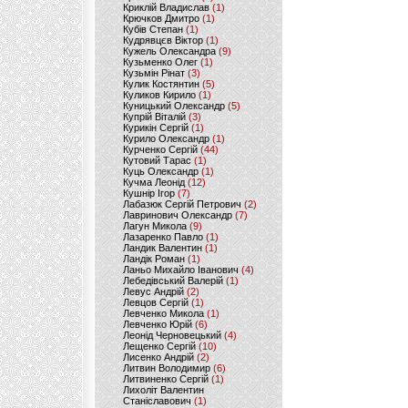
Криклій Владислав
(1)
Крючков Дмитро
(1)
Кубів Степан
(1)
Кудрявцєв Віктор
(1)
Кужель Олександра
(9)
Кузьменко Олег
(1)
Кузьмін Рінат
(3)
Кулик Костянтин
(5)
Куликов Кирило
(1)
Куницький Олександр
(5)
Купрій Віталій
(3)
Курикін Сергій
(1)
Курило Олександр
(1)
Курченко Сергій
(44)
Кутовий Тарас
(1)
Куць Олександр
(1)
Кучма Леонід
(12)
Кушнір Ігор
(7)
Лабазюк Сергій Петрович
(2)
Лавринович Олександр
(7)
Лагун Микола
(9)
Лазаренко Павло
(1)
Ландик Валентин
(1)
Ландік Роман
(1)
Ланьо Михайло Іванович
(4)
Лебедівський Валерій
(1)
Левус Андрій
(2)
Левцов Сергій
(1)
Левченко Микола
(1)
Левченко Юрій
(6)
Леонід Черновецький
(4)
Лещенко Сергій
(10)
Лисенко Андрій
(2)
Литвин Володимир
(6)
Литвиненко Сергій
(1)
Лихоліт Валентин
Станіславович
(1)