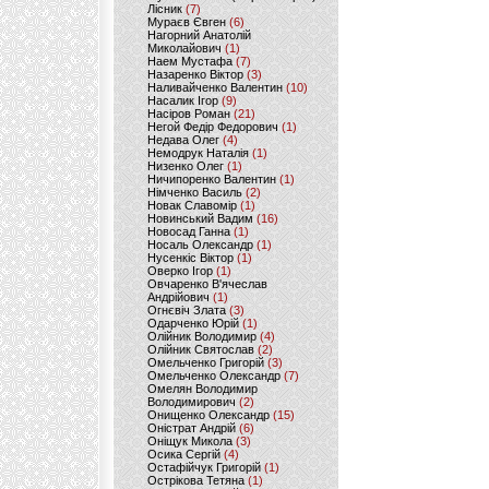
Лісник
(7)
Мураєв Євген
(6)
Нагорний Анатолій
Миколайович
(1)
Наем Мустафа
(7)
Назаренко Віктор
(3)
Наливайченко Валентин
(10)
Насалик Ігор
(9)
Насіров Роман
(21)
Негой Федір Федорович
(1)
Недава Олег
(4)
Немодрук Наталія
(1)
Низенко Олег
(1)
Ничипоренко Валентин
(1)
Німченко Василь
(2)
Новак Славомір
(1)
Новинський Вадим
(16)
Новосад Ганна
(1)
Носаль Олександр
(1)
Нусенкіс Віктор
(1)
Оверко Ігор
(1)
Овчаренко В'ячеслав
Андрійович
(1)
Огнєвіч Злата
(3)
Одарченко Юрій
(1)
Олійник Володимир
(4)
Олійник Святослав
(2)
Омельченко Григорій
(3)
Омельченко Олександр
(7)
Омелян Володимир
Володимирович
(2)
Онищенко Олександр
(15)
Оністрат Андрій
(6)
Оніщук Микола
(3)
Осика Сергій
(4)
Остафійчук Григорій
(1)
Острікова Тетяна
(1)