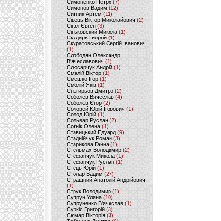
Симоненко Петро
(7)
Симонов Вадим
(12)
Ситник Артем
(11)
Сівець Віктор Миколайович
(2)
Сігал Євген
(3)
Сіньковский Микола
(1)
Скударь Георгій
(1)
Скуратовський Сергій Іванович
(1)
Слободян Олександр
В'ячеславович
(1)
Слюсарчук Андрій
(1)
Смалій Віктор
(1)
Смешко Ігор
(1)
Смолій Яків
(1)
Снєгирьов Дмитро
(2)
Соболев Вячеслав
(4)
Соболєв Єгор
(2)
Соловей Юрій Ігорович
(1)
Солод Юрій
(1)
Сольвар Руслан
(2)
Сотнік Олена
(1)
Ставицький Едуард
(9)
Стаднійчук Роман
(3)
Старикова Ганна
(1)
Стельмах Володимир
(2)
Стефанчук Микола
(1)
Стефанчук Руслан
(1)
Стець Юрій
(1)
Столар Вадим
(27)
Страшний Анатолій Андрійович
(1)
Струк Володимир
(1)
Супрун Уляна
(10)
Супруненко В'ячеслав
(1)
Суркіс Григорій
(3)
Сюмар Вікторія
(3)