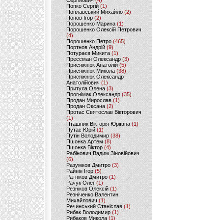
Сергійович
(4)
Попко Сергій
(1)
Поплавський Михайло
(2)
Попов Ігор
(2)
Порошенко Марина
(1)
Порошенко Олексій Петрович
(4)
Порошенко Петро
(465)
Портнов Андрій
(9)
Потураєв Микита
(1)
Прессман Олександр
(3)
Присяжнюк Анатолій
(5)
Присяжнюк Микола
(38)
Присяжнюк Олександр
Анатолійович
(1)
Притула Олена
(3)
Прогнімак Олександр
(35)
Продан Мирослав
(1)
Продан Оксана
(2)
Протас Святослав Вікторович
(1)
Пташник Вікторія Юріївна
(1)
Путас Юрій
(1)
Путін Володимир
(38)
Пшонка Артем
(8)
Пшонка Віктор
(4)
Рабінович Вадим Зіновійович
(6)
Разумков Дмитро
(3)
Райнін Ігор
(5)
Ратніков Дмитро
(1)
Рачук Олег
(1)
Резніков Олексій
(1)
Резніченко Валентин
Михайлович
(1)
Речинський Станіслав
(1)
Рибак Володимир
(1)
Рибаков Микола
(1)