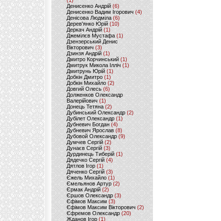
(1)
Денисенко Андрій
(6)
Денисенко Вадим Ігорович
(4)
Денісова Людміла
(6)
Дерев'янко Юрій
(10)
Деркач Андрій
(1)
Джемілєв Мустафа
(1)
Дзензерський Денис
Вікторович
(3)
Дзинзя Андрій
(1)
Дмитро Корчинський
(1)
Дмитрук Микола Ілліч
(1)
Дмитрунь Юрій
(1)
Добкін Дмитро
(1)
Добкін Михайло
(2)
Довгий Олесь
(6)
Долженков Олександр
Валерійович
(1)
Донець Тетяна
(2)
Дубинський Олександр
(2)
Дубілет Олександр
(1)
Дубневич Богдан
(4)
Дубневич Ярослав
(8)
Дубовой Олександр
(9)
Думчев Сергій
(2)
Дунаєв Сергій
(3)
Дурдинець Тиберій
(1)
Дядечко Сергій
(4)
Дятлов Ігор
(1)
Дяченко Сергій
(3)
Єжель Михайло
(1)
Ємельянов Артур
(2)
Єрмак Андрій
(2)
Єршов Олександр
(3)
Єфімов Максим
(3)
Єфімов Максим Вікторович
(2)
Єфремов Олександр
(20)
Жданов Ігор
(1)