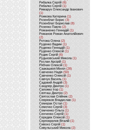
Рибалка Сергій
(6)
Рибалко Сергій
(1)
Римарук Олександр Іванович
(1)
Рожкова Катерина
(1)
Розенблат Борис
(3)
Розенблат Борислав
(8)
Розенко Павло
(2)
Романенко Геннадій
(1)
Романов Роман Анатолійович
(2)
Ротова Олена
(2)
Руденко Вадим
(1)
Руденко Геннадій
(1)
Руденко Олексій
(1)
Рудик Сергій
(6)
Рудьковський Микола
(1)
Руслан Арсірій
(1)
Рябчин Олексій
(1)
Саакашвілі Міхеіл
(28)
Савченко Надія
(50)
Савченко Олексій
(1)
Савчук Василь
(1)
Садовий Андрій
(3)
Сандлер Дмитро
(1)
Сапожко Ігор
(1)
Святаш Дмитро
(2)
Святослав Олійник
(2)
Севрюков Владислав
(1)
Семерак Остап
(1)
Семочко Сергій
(3)
Семченко Ольга
(1)
Сенченко Сергій
(1)
Середюк Олексій
(1)
Серпокрилов Віталій
(1)
Сивохо Сергій
(1)
Сивульський Микола
(2)