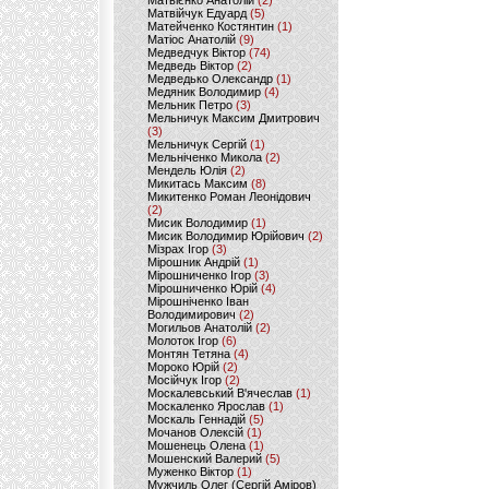
Матвієнко Анатолій
(2)
Матвійчук Едуард
(5)
Матейченко Костянтин
(1)
Матіос Анатолій
(9)
Медведчук Віктор
(74)
Медведь Віктор
(2)
Медведько Олександр
(1)
Медяник Володимир
(4)
Мельник Петро
(3)
Мельничук Максим Дмитрович
(3)
Мельничук Сергій
(1)
Мельніченко Микола
(2)
Мендель Юлія
(2)
Микитась Максим
(8)
Микитенко Роман Леонідович
(2)
Мисик Володимир
(1)
Мисик Володимир Юрійович
(2)
Мізрах Ігор
(3)
Мірошник Андрій
(1)
Мірошниченко Ігор
(3)
Мірошниченко Юрій
(4)
Мірошніченко Іван
Володимирович
(2)
Могильов Анатолій
(2)
Молоток Ігор
(6)
Монтян Тетяна
(4)
Мороко Юрій
(2)
Мосійчук Ігор
(2)
Москалевський В'ячеслав
(1)
Москаленко Ярослав
(1)
Москаль Геннадій
(5)
Мочанов Олексій
(1)
Мошенець Олена
(1)
Мошенский Валерий
(5)
Муженко Віктор
(1)
Мужчиль Олег (Сергій Аміров)