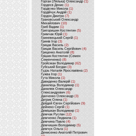
Горган (Лялька) Олександр
(1)
Гордеєв Денис
(1)
Гордієнко Микола
(1)
Гордійчук Андрій
(1)
Гордон Дмитро
(7)
Грановський Олександр
Михайлович
(10)
Гриб Вадим
(1)
Григоришин Костянтин
(5)
Гримчак Юрій
(1)
Гриневецький Сергій
(1)
Гринів Ігор
(3)
Грицак Василь
(2)
Грицак Василь Сергійович
(4)
Гриценко Анатолій
(8)
Грішин Костянтин (Семен
Семенченко)
(8)
Гройсман Володимир
(62)
Губський Богдан
(3)
Гудзь Наталія Ярославівна
(2)
Гужва Ігор
(1)
Гута Микола
(1)
Давиденко Валерій
(1)
Данилець Володимир
(1)
Данилюк Олександр
Олександрович
(6)
Данченко Олександр
(3)
Дегрик Олена
(1)
Дейдей Євген Сергійович
(9)
Дейнеко Сергій
(1)
Демішкан Володимир
(1)
Демчак Руслан
(12)
Демченко Людмила
(1)
Демчина Павло
(4)
Демчишин Володимир
(5)
Демчук Ольга
(1)
Денисенко Анатолій Петрович