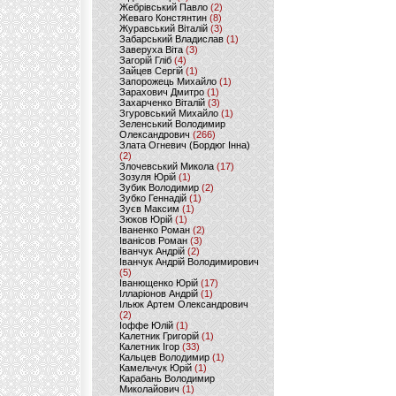
Жебрівський Павло
(2)
Жеваго Констянтин
(8)
Журавський Віталій
(3)
Забарський Владислав
(1)
Заверуха Віта
(3)
Загорій Гліб
(4)
Зайцев Сергій
(1)
Запорожець Михайло
(1)
Зарахович Дмитро
(1)
Захарченко Віталій
(3)
Згуровський Михайло
(1)
Зеленський Володимир
Олександрович
(266)
Злата Огневич (Бордюг Інна)
(2)
Злочевський Микола
(17)
Зозуля Юрій
(1)
Зубик Володимир
(2)
Зубко Геннадій
(1)
Зуєв Максим
(1)
Зюков Юрій
(1)
Іваненко Роман
(2)
Іванісов Роман
(3)
Іванчук Андрій
(2)
Іванчук Андрій Володимирович
(5)
Іванющенко Юрій
(17)
Ілларіонов Андрій
(1)
Ільюк Артем Олександрович
(2)
Іоффе Юлій
(1)
Калетник Григорій
(1)
Калетник Ігор
(33)
Кальцев Володимир
(1)
Камельчук Юрій
(1)
Карабань Володимир
Миколайович
(1)