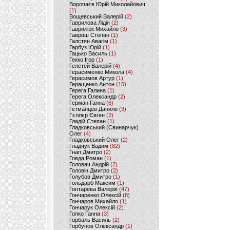
Воропаєв Юрій Миколайович
(1)
Вощевський Валерій
(2)
Гаврилова Лідія
(2)
Гаврилюк Михайло
(3)
Гавриш Степан
(1)
Галстян Авагім
(1)
Гарбуз Юрій
(1)
Гацько Василь
(1)
Гекко Ігор
(1)
Гелетей Валерій
(4)
Герасименко Микола
(4)
Герасимов Артур
(1)
Геращенко Антон
(15)
Герега Галина
(1)
Герега Олександр
(2)
Герман Ганна
(6)
Гетманцев Данило
(3)
Гєллєр Євген
(2)
Гладій Степан
(1)
Гладковський (Свинарчук)
Олег
(4)
Гладковський Олег
(2)
Гладчук Вадим
(82)
Гнап Дмитро
(2)
Говда Роман
(1)
Головач Андрій
(2)
Головін Дмитро
(2)
Голубов Дмитро
(1)
Гольдарб Максим
(1)
Гонтарева Валерія
(47)
Гончаренко Олексій
(8)
Гончаров Михайло
(1)
Гончарук Олексій
(2)
Гопко Ганна
(3)
Горбаль Василь
(2)
Горбунов Олександр
(1)