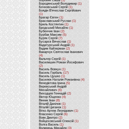
Боровик Саша
(1)
Бородянський Володимир
(1)
Бочковський Сергій
(1)
Боядін В'ячеслав Сергійович
(1)
Брагар Євген
(1)
Браславський Руслан
(1)
Бриль Костянтин
(1)
Бродський Михайло
(1)
Бубенчик Іван
(2)
Бурбак Максим
(5)
Буряк Сергій
(7)
Бусарєв Вячеслав
(1)
Вадатурський Андрій
(1)
Вадим Кайзерман
(2)
Вакарчук Святослав Іванович
(4)
Вальтер Сергій
(1)
Василишин Роман Йосифович
(2)
Василь Вовкун
(1)
Василь Горбаль
(17)
Василь Цушко
(1)
Василюк Наталія Романівна
(4)
Венедіктова Ірина
(5)
Веревський Андрій
Михайлович
(6)
Виходцев Геннадій
(2)
Віктор Ющенко
(4)
Вінник Іван
(8)
Віталій Данілов
(1)
Віталій Циганок
(1)
Вітко Артем Леонідович
(1)
Власенко Сергій
(6)
Вовк Дмитро
(2)
Войцеховський Олексій
(1)
Волга Василь
(1)
Волинець Михайло
(3)