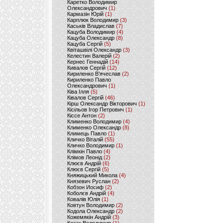
Каретко Володимир
Олександрович
(1)
Кармазін Юрій
(1)
Карплюк Володимир
(3)
Каськів Владислав
(7)
Кацуба Володимир
(4)
Кацуба Олександр
(8)
Кацуба Сергій
(5)
Квіташвілі Олександр
(3)
Келестин Валерій
(2)
Кернес Геннадій
(14)
Кивалов Сергій
(12)
Кириленко В’ячеслав
(2)
Кириленко Павло
Олександрович
(1)
Ківа Ілля
(5)
Ківалов Сергій
(46)
Кірш Олександр Вікторович
(1)
Кісільов Ігор Петрович
(1)
Кіссе Антон
(2)
Клименко Володимир
(4)
Клименко Олександр
(8)
Климець Павло
(1)
Кличко Віталій
(55)
Кличко Володимир
(1)
Клімкін Павло
(4)
Клімов Леонід
(2)
Клюєв Андрій
(6)
Клюєв Сергій
(5)
Княжицький Микола
(4)
Князевич Руслан
(2)
Кобзон Иосиф
(2)
Коболєв Андрій
(4)
Ковалів Юлія
(1)
Ковтун Володимир
(2)
Кодола Олександр
(2)
Кожемякін Андрій
(3)