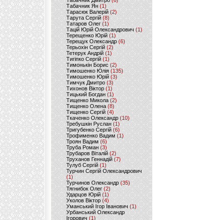
Табачник Дмитро
(6)
Табачник Ян
(1)
Тарасюк Валерій
(2)
Тарута Сергій
(8)
Татаров Олег
(1)
Тацій Юрій Олександрович
(1)
Терещенко Юрій
(1)
Терещук Олександр
(6)
Терьохін Сергій
(2)
Тетерук Андрій
(1)
Тигіпко Сергій
(1)
Тимонькін Борис
(2)
Тимошенко Юлія
(135)
Тимошенко Юрій
(3)
Тимчук Дмитро
(3)
Тихонов Віктор
(1)
Тицький Богдан
(1)
Тищенко Микола
(2)
Тищенко Олена
(8)
Тищенко Сергій
(4)
Ткаченко Олександр
(10)
Требушкін Руслан
(1)
Тригубенко Сергій
(6)
Трофименко Вадим
(1)
Троян Вадим
(6)
Труба Роман
(3)
Трубаров Віталій
(2)
Труханов Геннадій
(7)
Тулуб Сергій
(1)
Турчин Сергій Олександрович
(1)
Турчинов Олександр
(35)
Тягнибок Олег
(2)
Ударцов Юрій
(1)
Уколов Віктор
(4)
Уманський Ігор Іванович
(1)
Урбанський Олександр
Ігорович
(1)