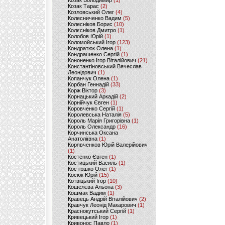
Козак Володимир
(1)
Козак Тарас
(2)
Козловський Олег
(4)
Колесниченко Вадим
(5)
Колесніков Борис
(10)
Колєсніков Дмитро
(1)
Колобов Юрій
(1)
Коломойський Ігор
(123)
Кондратюк Олена
(1)
Кондрашенко Сергій
(1)
Кононенко Ігор Віталійович
(21)
Константіновський Вячеслав
Леонідович
(1)
Копанчук Олена
(1)
Корбан Геннадій
(33)
Корж Віктор
(3)
Корнацький Аркадій
(2)
Корнійчук Євген
(1)
Коровченко Сергій
(1)
Королевська Наталія
(5)
Король Марія Григорівна
(1)
Король Олександр
(16)
Корчинська Оксана
Анатоліївна
(1)
Корявченков Юрій Валерійович
(1)
Костенко Євген
(1)
Костицький Василь
(1)
Костюшко Олег
(1)
Косюк Юрій
(15)
Котвіцький Ігор
(10)
Кошелєва Альона
(3)
Кошмак Вадим
(1)
Кравець Андрій Віталійович
(2)
Кравчук Леонід Макарович
(1)
Краснокутський Сергій
(1)
Кривецький Ігор
(1)
Кривонос Павло
(1)