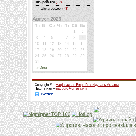
шахрайство
(12)
aliexpress.com
(3)
Август 2026
Пн
Вт
Ср
Чт
Пт
Сб
Вс
1
2
3
4
5
6
7
8
9
10
11
12
13
14
15
16
17
18
19
20
21
22
23
24
25
26
27
28
29
30
31
« Июл
Copyright © –
Національне Бюро Розслідувань України
Пишіть нам –
nacburo@gmail.com
.