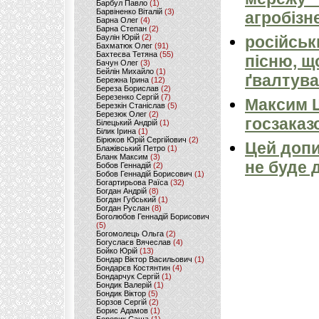
Барбул Павло
(1)
Барвіненко Віталій
(3)
агробізн
Барна Олег
(4)
Барна Степан
(2)
Баулін Юрій
(2)
російськ
Бахматюк Олег
(91)
Бахтеєва Тетяна
(55)
пісню, щ
Бачун Олег
(3)
Бейлін Михайло
(1)
ґвалтува
Бережна Ірина
(12)
Береза Борислав
(2)
Березенко Сергій
(7)
Максим 
Березкін Станіслав
(5)
Березюк Олег
(2)
госзаказ
Білецький Андрій
(1)
Білик Ірина
(1)
Бірюков Юрій Сергійович
(2)
Цей допи
Блажівський Петро
(1)
Бланк Максим
(3)
не буде 
Бобов Геннадій
(2)
Бобов Геннадій Борисович
(1)
Богартирьова Раїса
(32)
Богдан Андрій
(8)
Богдан Губський
(1)
Богдан Руслан
(8)
Боголюбов Геннадій Борисович
(5)
Богомолець Ольга
(2)
Богуслаєв Вячеслав
(4)
Бойко Юрій
(13)
Бондар Віктор Васильович
(1)
Бондарєв Костянтин
(4)
Бондарчук Сергій
(1)
Бондик Валерій
(1)
Бондик Віктор
(5)
Борзов Сергiй
(2)
Борис Адамов
(1)