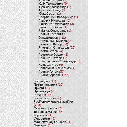
Юлдашев Сергій
(1)
Юлія Тимошенко
(8)
Юраков Олександр
(1)
Юрушев Леонід
(3)
Юфа Семен
(1)
Яворівський Володимир
(1)
Якибчук Мирослав
(5)
Якименко Олександр
(3)
Якименко Олена
(1)
Якімчук Олександр
(1)
Яловий Костянтин
Володимирович
(1)
Янковський Микола
(2)
Янукович Віктор
(64)
Янукович Олександр
(20)
Ярема Віталій
(4)
Яременко Богдан
(1)
Яресько Наталія
(1)
Ярославський Олександр
(3)
Ярош Дмитро
(4)
Ясинський Олександр
(1)
Яценко Антон
(58)
Яценюк Арсеній
(147)
покращення
(1)
Права человека
(13)
Приват
(13)
Провокація
(7)
Рейдери
(15)
російська гебня
(8)
Російсько-українська війна
(793)
Судова корупція
(4)
тендерна мафія
(36)
Тероризм
(4)
Укрсоцбанк
(3)
фальсифікація виборів
(1)
Фокстрот
(13)