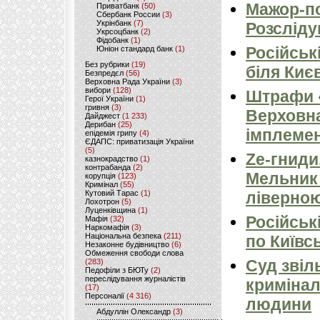
Мажор-по
Приватбанк
(50)
Сбербанк России
(3)
Укрінбанк
(7)
Розсліду
Укрсоцбанк
(2)
Фідобанк
(1)
Російськ
Юніон стандард банк
(1)
Без рубрики
(19)
біля Киє
Безпредєл
(56)
Верховна Рада України
(3)
вибори
(128)
Штрафи «
Герої України
(1)
гривня
(3)
Верховна
Дайджест
(1 233)
Дерибан
(25)
імплемен
епідемія грипу
(4)
ЄДАПС: приватизація України
(5)
Ze-гниди
казнокрадство
(1)
контрабанда
(2)
Мельник
корупція
(123)
Кримінал
(55)
Кутовий Тарас
(1)
ліверно
Лохотрон
(5)
Луценківщина
(1)
Російськ
Мафія
(32)
Наркомафія
(3)
Національна безпека
(211)
по Київсь
Незаконне будівництво
(6)
Обмеження свободи слова
Суд звіл
(283)
Педофіли з БЮТу
(2)
переслідування журналістів
кримінал
(17)
Персоналії
(4 316)
людини
Абдуллін Олександр
(3)