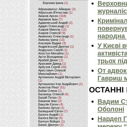
Верховни
Борзова Ірина
(1)
Абромавичус Айварас
(2)
журналіс
Аброськін В’ячеслав
(1)
Аваков Арсен
(318)
Кримінал
Аврамов Іван
(7)
Адамовський Андрій
(2)
Адаріч Олександр
(1)
повернув
Азаров Микола
(12)
Азаров Олексій
(9)
народна 
Акименко Олександр
(1)
Акімова Ірина
(13)
Альперін Вадим
(3)
У Києві 
Андрієвський Дмитро
(1)
Андрушко Сергій
(1)
активіст
Апостол Михайло
(1)
Ар'єв Володимир
(1)
трьох пі
Арабей Денис
(1)
Арахамія Давид
(1)
Арбузов Сергій
(44)
От адвок
Арестович Олексій
Миколайович
(1)
Гавриш м
Артеменко Андрій Вікторович
(1)
Артюшенко Ігор Андрійович
(1)
Ахметов Рінат
(51)
ОСТАННІ
Бабак Олена
(1)
Баганець Олексій
(6)
Багрій Петро
(3)
Вадим Ст
Баканов Іван
(2)
Бакулін Євген
(4)
Оболоні
Баленко Артур
(1)
Балицький Євген
(7)
Балога Андрій
(1)
Нардеп 
Балога Віктор
(4)
Балчун Войцех
(1)
мережу “
Банас Дмитро
(1)