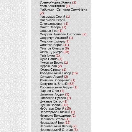
Усенко-Чорна Жанна
(2)
Усов Констянтин
(1)
Фабрикант Світлана Самуілівна
(2)
Фаєрмарк Сергій
(1)
Фаєрмарк Сергій
Олександрович
(1)
Файст Валерій
(1)
Федєєв Ігор
(1)
Федорук Анатолій Петрович
(2)
Федорчук Анатолій
(1)
Федосов Едуард
(1)
Филатов Борис
(11)
Філатов Олексій
(6)
Фірташ Дмитро
(28)
Фріз Ірина
(1)
Фукс Павло
(7)
Фуксман Борис
(1)
Фурсін Іван
(2)
Хмара Степан
(1)
Холодницький Назар
(15)
Холодов Андрій
(2)
Хоменко Володимир
(1)
Хомутиннік Віталій
(52)
Хорошевський Андрій
(1)
Царьов Олег
(1)
Циганков Андрій
(3)
Циплаков Руслан
(7)
Цуканов Віктор
(1)
Цушко Василь
(16)
Чеботарь Сергій
(15)
Чеботарьов Олексій
(1)
Чемерис Володимир
(1)
Чепинога Віталій
(1)
Черкаський Ігор
(12)
Черновецький Леонід
(2)
Черновецький Степан
(3)