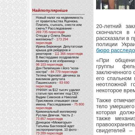
Найпопулярніше
Новый налог на недвижимость
от правительства Яценюка.
Платить, съехать, снести или
20-летний за
сжечь? Расследование
-
скончался в 
269 735 переглядів
Откуда у Олега Ляшко
рассказали в 
миллионы?
- 173 294
переглядів
полиции Укра
Ирина Бережная. Депутатская
бюро расследо
крыша для рейдеров и
рекетиров
- 111 366 переглядів
В Амстердаме поздравляли
«При общении
Акимову и ее избранницу
-
98 103 переглядів
группы фел
Дон Пилипишин і його “коза-
заключенного 
ностра”
- 84 779 переглядів
Тетяна Чорновіл: дівчинка за
его спальном 
викликом депутата
Пашинського
- 83 690
неотложной г
переглядів
некоторое врем
УНИАН за $12 тысяч удалил
статью про митинг под СБУ.
Вадим Симонов и Николай
Также отмечае
Присяжнюк отмывают свои
имена. Расследование
- 75 800
тело умершего
переглядів
которая должн
Криминальный миллионер
Руслан Демчак. Часть 2
-
также механи
73 857 переглядів
Донецкое «Межигорье»
правоохрани
Татьяны Бахтеевой ждет
свидетелей –
экспроприаторов. 10 фото
-
73 289 переглядів