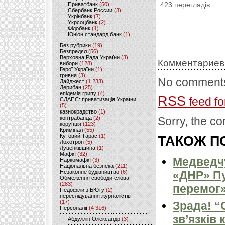
Приватбанк
(50)
423 переглядів
Сбербанк России
(3)
Укрінбанк
(7)
Укрсоцбанк
(2)
Фідобанк
(1)
Юніон стандард банк
(1)
Без рубрики
(19)
Безпредєл
(56)
Верховна Рада України
(3)
Комментариев
вибори
(128)
Герої України
(1)
гривня
(3)
No comments
Дайджест
(1 233)
Дерибан
(25)
епідемія грипу
(4)
RSS
feed fo
ЄДАПС: приватизація України
(5)
казнокрадство
(1)
контрабанда
(2)
Sorry, the co
корупція
(123)
Кримінал
(55)
Кутовий Тарас
(1)
ТАКОЖ ПО
Лохотрон
(5)
Луценківщина
(1)
Мафія
(32)
Медведчу
Наркомафія
(3)
Національна безпека
(211)
Незаконне будівництво
(6)
«ДНР» Пу
Обмеження свободи слова
(283)
перемог»
Педофіли з БЮТу
(2)
переслідування журналістів
(17)
Зрада! “
Персоналії
(4 316)
зв’язків
Абдуллін Олександр
(3)