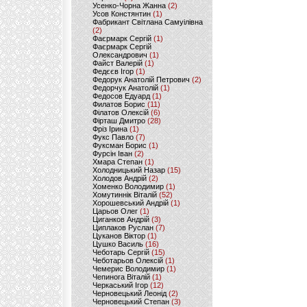
Усенко-Чорна Жанна
(2)
Усов Констянтин
(1)
Фабрикант Світлана Самуілівна
(2)
Фаєрмарк Сергій
(1)
Фаєрмарк Сергій
Олександрович
(1)
Файст Валерій
(1)
Федєєв Ігор
(1)
Федорук Анатолій Петрович
(2)
Федорчук Анатолій
(1)
Федосов Едуард
(1)
Филатов Борис
(11)
Філатов Олексій
(6)
Фірташ Дмитро
(28)
Фріз Ірина
(1)
Фукс Павло
(7)
Фуксман Борис
(1)
Фурсін Іван
(2)
Хмара Степан
(1)
Холодницький Назар
(15)
Холодов Андрій
(2)
Хоменко Володимир
(1)
Хомутиннік Віталій
(52)
Хорошевський Андрій
(1)
Царьов Олег
(1)
Циганков Андрій
(3)
Циплаков Руслан
(7)
Цуканов Віктор
(1)
Цушко Василь
(16)
Чеботарь Сергій
(15)
Чеботарьов Олексій
(1)
Чемерис Володимир
(1)
Чепинога Віталій
(1)
Черкаський Ігор
(12)
Черновецький Леонід
(2)
Черновецький Степан
(3)