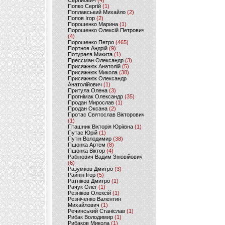
Сергійович
(4)
Попко Сергій
(1)
Поплавський Михайло
(2)
Попов Ігор
(2)
Порошенко Марина
(1)
Порошенко Олексій Петрович
(4)
Порошенко Петро
(465)
Портнов Андрій
(9)
Потураєв Микита
(1)
Прессман Олександр
(3)
Присяжнюк Анатолій
(5)
Присяжнюк Микола
(38)
Присяжнюк Олександр
Анатолійович
(1)
Притула Олена
(3)
Прогнімак Олександр
(35)
Продан Мирослав
(1)
Продан Оксана
(2)
Протас Святослав Вікторович
(1)
Пташник Вікторія Юріївна
(1)
Путас Юрій
(1)
Путін Володимир
(38)
Пшонка Артем
(8)
Пшонка Віктор
(4)
Рабінович Вадим Зіновійович
(6)
Разумков Дмитро
(3)
Райнін Ігор
(5)
Ратніков Дмитро
(1)
Рачук Олег
(1)
Резніков Олексій
(1)
Резніченко Валентин
Михайлович
(1)
Речинський Станіслав
(1)
Рибак Володимир
(1)
Рибаков Микола
(1)