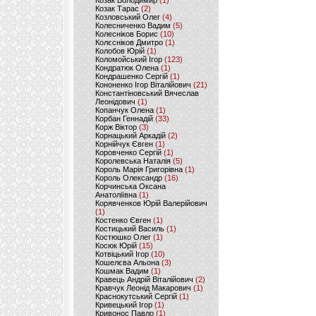
Козак Володимир
(1)
Козак Тарас
(2)
Козловський Олег
(4)
Колесниченко Вадим
(5)
Колесніков Борис
(10)
Колєсніков Дмитро
(1)
Колобов Юрій
(1)
Коломойський Ігор
(123)
Кондратюк Олена
(1)
Кондрашенко Сергій
(1)
Кононенко Ігор Віталійович
(21)
Константіновський Вячеслав
Леонідович
(1)
Копанчук Олена
(1)
Корбан Геннадій
(33)
Корж Віктор
(3)
Корнацький Аркадій
(2)
Корнійчук Євген
(1)
Коровченко Сергій
(1)
Королевська Наталія
(5)
Король Марія Григорівна
(1)
Король Олександр
(16)
Корчинська Оксана
Анатоліївна
(1)
Корявченков Юрій Валерійович
(1)
Костенко Євген
(1)
Костицький Василь
(1)
Костюшко Олег
(1)
Косюк Юрій
(15)
Котвіцький Ігор
(10)
Кошелєва Альона
(3)
Кошмак Вадим
(1)
Кравець Андрій Віталійович
(2)
Кравчук Леонід Макарович
(1)
Краснокутський Сергій
(1)
Кривецький Ігор
(1)
Кривонос Павло
(1)