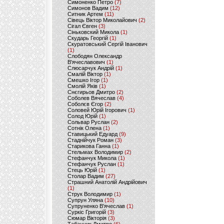
Симоненко Петро
(7)
Симонов Вадим
(12)
Ситник Артем
(11)
Сівець Віктор Миколайович
(2)
Сігал Євген
(3)
Сіньковский Микола
(1)
Скударь Георгій
(1)
Скуратовський Сергій Іванович
(1)
Слободян Олександр
В'ячеславович
(1)
Слюсарчук Андрій
(1)
Смалій Віктор
(1)
Смешко Ігор
(1)
Смолій Яків
(1)
Снєгирьов Дмитро
(2)
Соболев Вячеслав
(4)
Соболєв Єгор
(2)
Соловей Юрій Ігорович
(1)
Солод Юрій
(1)
Сольвар Руслан
(2)
Сотнік Олена
(1)
Ставицький Едуард
(9)
Стаднійчук Роман
(3)
Старикова Ганна
(1)
Стельмах Володимир
(2)
Стефанчук Микола
(1)
Стефанчук Руслан
(1)
Стець Юрій
(1)
Столар Вадим
(27)
Страшний Анатолій Андрійович
(1)
Струк Володимир
(1)
Супрун Уляна
(10)
Супруненко В'ячеслав
(1)
Суркіс Григорій
(3)
Сюмар Вікторія
(3)