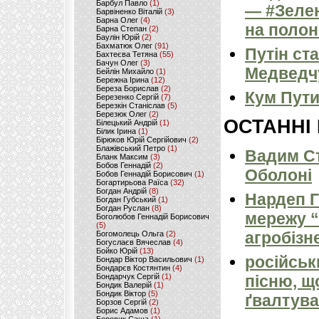
Барбул Павло
(1)
— #Зелен
Барвіненко Віталій
(3)
Барна Олег
(4)
на полон
Барна Степан
(2)
Баулін Юрій
(2)
Бахматюк Олег
(91)
Путін ст
Бахтеєва Тетяна
(55)
Бачун Олег
(3)
Медведч
Бейлін Михайло
(1)
Бережна Ірина
(12)
Береза Борислав
(2)
Кум Пути
Березенко Сергій
(7)
Березкін Станіслав
(5)
Березюк Олег
(2)
ОСТАННІ
Білецький Андрій
(1)
Білик Ірина
(1)
Бірюков Юрій Сергійович
(2)
Блажівський Петро
(1)
Вадим Ст
Бланк Максим
(3)
Бобов Геннадій
(2)
Оболоні
Бобов Геннадій Борисович
(1)
Богартирьова Раїса
(32)
Богдан Андрій
(8)
Нардеп 
Богдан Губський
(1)
Богдан Руслан
(8)
мережу “
Боголюбов Геннадій Борисович
(5)
агробізн
Богомолець Ольга
(2)
Богуслаєв Вячеслав
(4)
Бойко Юрій
(13)
російськ
Бондар Віктор Васильович
(1)
Бондарєв Костянтин
(4)
Бондарчук Сергій
(1)
пісню, щ
Бондик Валерій
(1)
Бондик Віктор
(5)
ґвалтува
Борзов Сергiй
(2)
Борис Адамов
(1)