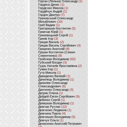
Горган (Лялька) Олександр
(1)
Гордеєв Денис
(1)
Гордієнко Микола
(1)
Гордійчук Андрій
(1)
Гордон Дмитро
(7)
Грановський Олександр
Михайлович
(10)
Гриб Вадим
(1)
Григоришин Костянтин
(5)
Гримчак Юрій
(1)
Гриневецький Сергій
(1)
Гринів Ігор
(3)
Грицак Василь
(2)
Грицак Василь Сергійович
(4)
Гриценко Анатолій
(8)
Грішин Костянтин (Семен
Семенченко)
(8)
Гройсман Володимир
(62)
Губський Богдан
(3)
Гудзь Наталія Ярославівна
(2)
Гужва Ігор
(1)
Гута Микола
(1)
Давиденко Валерій
(1)
Данилець Володимир
(1)
Данилюк Олександр
Олександрович
(6)
Данченко Олександр
(3)
Дегрик Олена
(1)
Дейдей Євген Сергійович
(9)
Дейнеко Сергій
(1)
Демішкан Володимир
(1)
Демчак Руслан
(12)
Демченко Людмила
(1)
Демчина Павло
(4)
Демчишин Володимир
(5)
Демчук Ольга
(1)
Денисенко Анатолій Петрович