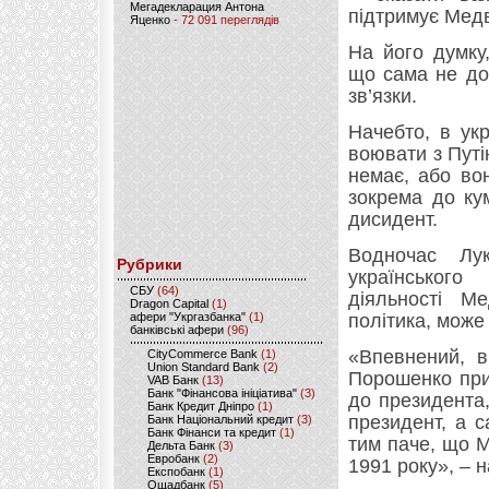
Мегадекларация Антона
підтримує Медв
Яценко
- 72 091 переглядів
На його думку
що сама не до 
зв’язки.
Начебто, в укр
воювати з Путі
немає, або вон
зокрема до ку
дисидент.
Водночас Лук
Рубрики
українського
CБУ
(64)
діяльності М
Dragon Capital
(1)
афери "Укргазбанка"
(1)
політика, може
банківські афери
(96)
«Впевнений, в
CityCommerce Bank
(1)
Union Standard Bank
(2)
Порошенко при
VAB Банк
(13)
Банк "Фінансова ініціатива"
(3)
до президента,
Банк Кредит Дніпро
(1)
президент, а с
Банк Національний кредит
(3)
Банк Фінанси та кредит
(1)
тим паче, що М
Дельта Банк
(3)
Евробанк
(2)
1991 року», – 
Експобанк
(1)
Ощадбанк
(5)