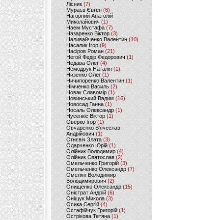
Лісник
(7)
Мураєв Євген
(6)
Нагорний Анатолій
Миколайович
(1)
Наем Мустафа
(7)
Назаренко Віктор
(3)
Наливайченко Валентин
(10)
Насалик Ігор
(9)
Насіров Роман
(21)
Негой Федір Федорович
(1)
Недава Олег
(4)
Немодрук Наталія
(1)
Низенко Олег
(1)
Ничипоренко Валентин
(1)
Німченко Василь
(2)
Новак Славомір
(1)
Новинський Вадим
(16)
Новосад Ганна
(1)
Носаль Олександр
(1)
Нусенкіс Віктор
(1)
Оверко Ігор
(1)
Овчаренко В'ячеслав
Андрійович
(1)
Огнєвіч Злата
(3)
Одарченко Юрій
(1)
Олійник Володимир
(4)
Олійник Святослав
(2)
Омельченко Григорій
(3)
Омельченко Олександр
(7)
Омелян Володимир
Володимирович
(2)
Онищенко Олександр
(15)
Оністрат Андрій
(6)
Оніщук Микола
(3)
Осика Сергій
(4)
Остафійчук Григорій
(1)
Острікова Тетяна
(1)