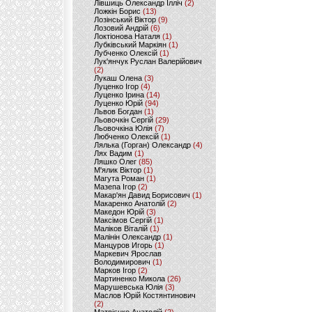
Лівшиць Олександр Ілліч
(2)
Ложкін Борис
(13)
Лозінський Віктор
(9)
Лозовий Андрій
(6)
Локтіонова Наталя
(1)
Лубківський Маркіян
(1)
Лубченко Олексій
(1)
Лук'янчук Руслан Валерійович
(2)
Лукаш Олена
(3)
Луценко Ігор
(4)
Луценко Ірина
(14)
Луценко Юрій
(94)
Львов Богдан
(1)
Льовочкін Сергій
(29)
Льовочкіна Юлія
(7)
Любченко Олексій
(1)
Лялька (Горган) Олександр
(4)
Лях Вадим
(1)
Ляшко Олег
(85)
М'ялик Віктор
(1)
Магута Роман
(1)
Мазепа Ігор
(2)
Макар'ян Давид Борисович
(1)
Макаренко Анатолій
(2)
Македон Юрій
(3)
Максімов Сергій
(1)
Маліков Віталій
(1)
Малінін Олександр
(1)
Манцуров Игорь
(1)
Маркевич Ярослав
Володимирович
(1)
Марков Ігор
(2)
Мартиненко Микола
(26)
Марушевська Юлія
(3)
Маслов Юрій Костянтинович
(2)