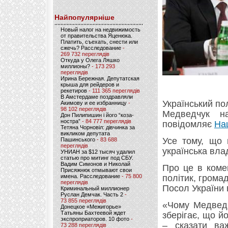
Найпопулярніше
Новый налог на недвижимость
от правительства Яценюка.
Платить, съехать, снести или
сжечь? Расследование
-
269 732 переглядів
Откуда у Олега Ляшко
миллионы?
- 173 293
переглядів
Ирина Бережная. Депутатская
крыша для рейдеров и
рекетиров
- 111 365 переглядів
В Амстердаме поздравляли
Український пол
Акимову и ее избранницу
-
98 102 переглядів
Медведчук на
Дон Пилипишин і його “коза-
ностра”
- 84 777 переглядів
повідомляє
На
Тетяна Чорновіл: дівчинка за
викликом депутата
Усе тому, що 
Пашинського
- 83 688
переглядів
українська вла
УНИАН за $12 тысяч удалил
статью про митинг под СБУ.
Вадим Симонов и Николай
Про це в коме
Присяжнюк отмывают свои
имена. Расследование
- 75 800
політик, грома
переглядів
Посол України 
Криминальный миллионер
Руслан Демчак. Часть 2
-
73 855 переглядів
«Чому Медведч
Донецкое «Межигорье»
Татьяны Бахтеевой ждет
зберігає, що й
экспроприаторов. 10 фото
-
– сказати ва
73 288 переглядів