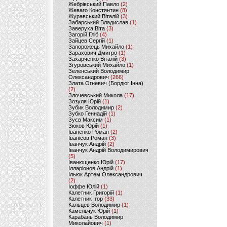
Жебрівський Павло
(2)
Жеваго Констянтин
(8)
Журавський Віталій
(3)
Забарський Владислав
(1)
Заверуха Віта
(3)
Загорій Гліб
(4)
Зайцев Сергій
(1)
Запорожець Михайло
(1)
Зарахович Дмитро
(1)
Захарченко Віталій
(3)
Згуровський Михайло
(1)
Зеленський Володимир
Олександрович
(266)
Злата Огневич (Бордюг Інна)
(2)
Злочевський Микола
(17)
Зозуля Юрій
(1)
Зубик Володимир
(2)
Зубко Геннадій
(1)
Зуєв Максим
(1)
Зюков Юрій
(1)
Іваненко Роман
(2)
Іванісов Роман
(3)
Іванчук Андрій
(2)
Іванчук Андрій Володимирович
(5)
Іванющенко Юрій
(17)
Ілларіонов Андрій
(1)
Ільюк Артем Олександрович
(2)
Іоффе Юлій
(1)
Калетник Григорій
(1)
Калетник Ігор
(33)
Кальцев Володимир
(1)
Камельчук Юрій
(1)
Карабань Володимир
Миколайович
(1)