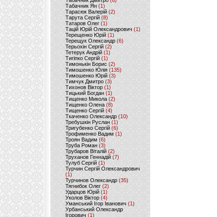
Табачник Дмитро
(6)
Табачник Ян
(1)
Тарасюк Валерій
(2)
Тарута Сергій
(8)
Татаров Олег
(1)
Тацій Юрій Олександрович
(1)
Терещенко Юрій
(1)
Терещук Олександр
(6)
Терьохін Сергій
(2)
Тетерук Андрій
(1)
Тигіпко Сергій
(1)
Тимонькін Борис
(2)
Тимошенко Юлія
(135)
Тимошенко Юрій
(3)
Тимчук Дмитро
(3)
Тихонов Віктор
(1)
Тицький Богдан
(1)
Тищенко Микола
(2)
Тищенко Олена
(8)
Тищенко Сергій
(4)
Ткаченко Олександр
(10)
Требушкін Руслан
(1)
Тригубенко Сергій
(6)
Трофименко Вадим
(1)
Троян Вадим
(6)
Труба Роман
(3)
Трубаров Віталій
(2)
Труханов Геннадій
(7)
Тулуб Сергій
(1)
Турчин Сергій Олександрович
(1)
Турчинов Олександр
(35)
Тягнибок Олег
(2)
Ударцов Юрій
(1)
Уколов Віктор
(4)
Уманський Ігор Іванович
(1)
Урбанський Олександр
Ігорович
(1)