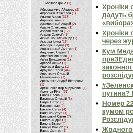
Борзова Ірина
(1)
Хроніки 
Абромавичус Айварас
(2)
дадуть б
Аброськін В’ячеслав
(1)
Аваков Арсен
(318)
Аврамов Іван
(7)
«виборах
Адамовський Андрій
(2)
Адаріч Олександр
(1)
Азаров Микола
(12)
Хроніки 
Азаров Олексій
(9)
Акименко Олександр
(1)
через жу
Акімова Ірина
(13)
Альперін Вадим
(3)
Андрієвський Дмитро
(1)
Кум Медв
Андрушко Сергій
(1)
Апостол Михайло
(1)
преЗЕден
Ар'єв Володимир
(1)
Арабей Денис
(1)
законног
Арахамія Давид
(1)
Арбузов Сергій
(44)
розсліду
Арестович Олексій
Миколайович
(1)
Артеменко Андрій Вікторович
#Зеленс
(1)
Артюшенко Ігор Андрійович
(1)
путина?
Ахметов Рінат
(51)
Бабак Олена
(1)
Баганець Олексій
(6)
Номер 22
Багрій Петро
(3)
Баканов Іван
(2)
Бакулін Євген
(4)
кумом ро
Баленко Артур
(1)
Балицький Євген
(7)
Розсліду
Балога Андрій
(1)
Балога Віктор
(4)
Балчун Войцех
(1)
Жодного 
Банас Дмитро
(1)