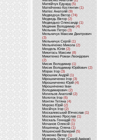
Матвієнко Анатолій
(2)
Матвійчук Едуард
(5)
Матейченко Костянтин
(1)
Матіос Анатолій
(9)
Медведчук Віктор
(74)
Медведь Віктор
(2)
Медведько Олександр
(1)
Медяник Володимир
(4)
Мельник Петро
(3)
Мельничук Максим Дмитрович
(3)
Мельничук Сергій
(1)
Мельніченко Микола
(2)
Мендель Юлія
(2)
Микитась Максим
(8)
Микитенко Роман Леонідович
(2)
Мисик Володимир
(1)
Мисик Володимир Юрійович
(2)
Мізрах Ігор
(3)
Мірошник Андрій
(1)
Мірошниченко Ігор
(3)
Мірошниченко Юрій
(4)
Мірошніченко Іван
Володимирович
(2)
Могильов Анатолій
(2)
Молоток Ігор
(6)
Монтян Тетяна
(4)
Мороко Юрій
(2)
Мосійчук Ігор
(2)
Москалевський В'ячеслав
(1)
Москаленко Ярослав
(1)
Москаль Геннадій
(5)
Мочанов Олексій
(1)
Мошенець Олена
(1)
Мошенский Валерий
(5)
Муженко Віктор
(1)
Мужчиль Олег (Сергій Аміров)