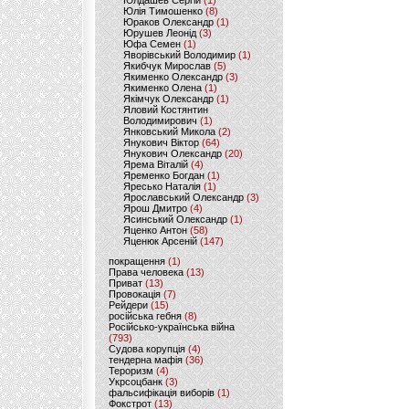
Юлдашев Сергій
(1)
Юлія Тимошенко
(8)
Юраков Олександр
(1)
Юрушев Леонід
(3)
Юфа Семен
(1)
Яворівський Володимир
(1)
Якибчук Мирослав
(5)
Якименко Олександр
(3)
Якименко Олена
(1)
Якімчук Олександр
(1)
Яловий Костянтин
Володимирович
(1)
Янковський Микола
(2)
Янукович Віктор
(64)
Янукович Олександр
(20)
Ярема Віталій
(4)
Яременко Богдан
(1)
Яресько Наталія
(1)
Ярославський Олександр
(3)
Ярош Дмитро
(4)
Ясинський Олександр
(1)
Яценко Антон
(58)
Яценюк Арсеній
(147)
покращення
(1)
Права человека
(13)
Приват
(13)
Провокація
(7)
Рейдери
(15)
російська гебня
(8)
Російсько-українська війна
(793)
Судова корупція
(4)
тендерна мафія
(36)
Тероризм
(4)
Укрсоцбанк
(3)
фальсифікація виборів
(1)
Фокстрот
(13)