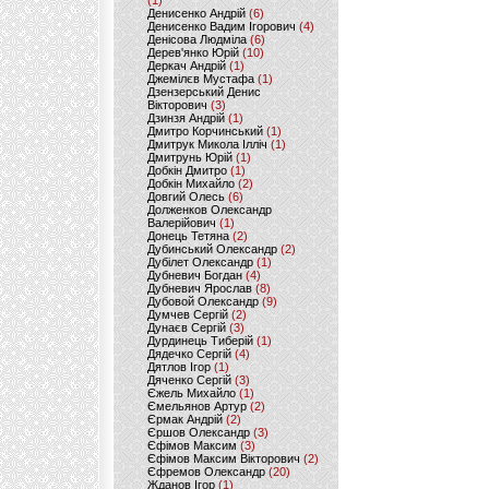
(1)
Денисенко Андрій
(6)
Денисенко Вадим Ігорович
(4)
Денісова Людміла
(6)
Дерев'янко Юрій
(10)
Деркач Андрій
(1)
Джемілєв Мустафа
(1)
Дзензерський Денис
Вікторович
(3)
Дзинзя Андрій
(1)
Дмитро Корчинський
(1)
Дмитрук Микола Ілліч
(1)
Дмитрунь Юрій
(1)
Добкін Дмитро
(1)
Добкін Михайло
(2)
Довгий Олесь
(6)
Долженков Олександр
Валерійович
(1)
Донець Тетяна
(2)
Дубинський Олександр
(2)
Дубілет Олександр
(1)
Дубневич Богдан
(4)
Дубневич Ярослав
(8)
Дубовой Олександр
(9)
Думчев Сергій
(2)
Дунаєв Сергій
(3)
Дурдинець Тиберій
(1)
Дядечко Сергій
(4)
Дятлов Ігор
(1)
Дяченко Сергій
(3)
Єжель Михайло
(1)
Ємельянов Артур
(2)
Єрмак Андрій
(2)
Єршов Олександр
(3)
Єфімов Максим
(3)
Єфімов Максим Вікторович
(2)
Єфремов Олександр
(20)
Жданов Ігор
(1)