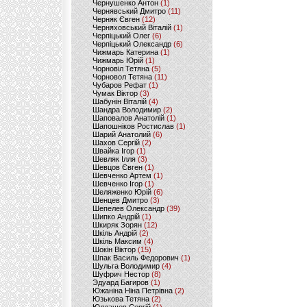
Чернушенко Антон
(1)
Чернявський Дмитро
(11)
Черняк Євген
(12)
Черняховський Віталій
(1)
Черпіцький Олег
(6)
Черпіцький Олександр
(6)
Чижмарь Катерина
(1)
Чижмарь Юрій
(1)
Чорновіл Тетяна
(5)
Чорновол Тетяна
(11)
Чубаров Рефат
(1)
Чумак Віктор
(3)
Шабунін Віталій
(4)
Шандра Володимир
(2)
Шаповалов Анатолій
(1)
Шапошніков Ростислав
(1)
Шарий Анатолий
(6)
Шахов Сергій
(2)
Швайка Ігор
(1)
Шевляк Ілля
(3)
Шевцов Євген
(1)
Шевченко Артем
(1)
Шевченко Ігор
(1)
Шеляженко Юрій
(6)
Шенцев Дмитро
(3)
Шепелев Олександр
(39)
Шипко Андрій
(1)
Шкиряк Зорян
(12)
Шкіль Андрій
(2)
Шкіль Максим
(4)
Шокін Віктор
(15)
Шпак Василь Федорович
(1)
Шульга Володимир
(4)
Шуфрич Нестор
(8)
Эдуард Багиров
(1)
Южаніна Ніна Петрівна
(2)
Юзькова Тетяна
(2)