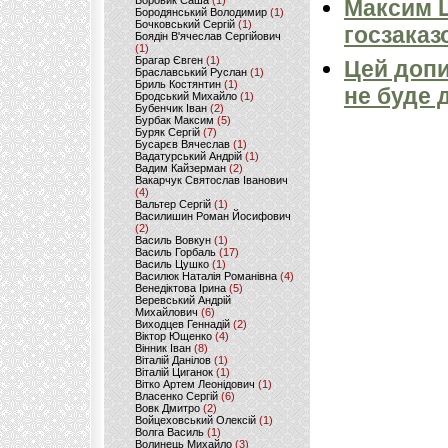
Боровик Саша
(1)
Максим 
Бородянський Володимир
(1)
Бочковський Сергій
(1)
госзаказ
Боядін В'ячеслав Сергійович
(1)
Брагар Євген
(1)
Цей допи
Браславський Руслан
(1)
Бриль Костянтин
(1)
не буде 
Бродський Михайло
(1)
Бубенчик Іван
(2)
Бурбак Максим
(5)
Буряк Сергій
(7)
Бусарєв Вячеслав
(1)
Вадатурський Андрій
(1)
Вадим Кайзерман
(2)
Вакарчук Святослав Іванович
(4)
Вальтер Сергій
(1)
Василишин Роман Йосифович
(2)
Василь Вовкун
(1)
Василь Горбаль
(17)
Василь Цушко
(1)
Василюк Наталія Романівна
(4)
Венедіктова Ірина
(5)
Веревський Андрій
Михайлович
(6)
Виходцев Геннадій
(2)
Віктор Ющенко
(4)
Вінник Іван
(8)
Віталій Данілов
(1)
Віталій Циганок
(1)
Вітко Артем Леонідович
(1)
Власенко Сергій
(6)
Вовк Дмитро
(2)
Войцеховський Олексій
(1)
Волга Василь
(1)
Волинець Михайло
(3)