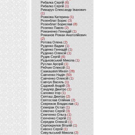
Рибалка Сергій
(6)
Рибалко Сергій
(1)
Римарук Олександр Іванович
(1)
Рожкова Катерина
(1)
Розенблат Борис
(3)
Розенблат Борислав
(8)
Розенко Павло
(2)
Романенко Геннадій
(1)
Романов Роман Анатолійович
(2)
Ротова Олена
(2)
Руденко Вадим
(1)
Руденко Геннадій
(1)
Руденко Олексій
(1)
Рудик Сергій
(6)
Рудьковський Микола
(1)
Руслан Арсірій
(1)
Рябчин Олексій
(1)
Саакашвілі Міхеіл
(28)
Савченко Надія
(50)
Савченко Олексій
(1)
Савчук Василь
(1)
Садовий Андрій
(3)
Сандлер Дмитро
(1)
Сапожко Ігор
(1)
Святаш Дмитро
(2)
Святослав Олійник
(2)
Севрюков Владислав
(1)
Семерак Остап
(1)
Семочко Сергій
(3)
Семченко Ольга
(1)
Сенченко Сергій
(1)
Середюк Олексій
(1)
Серпокрилов Віталій
(1)
Сивохо Сергій
(1)
Сивульський Микола
(2)