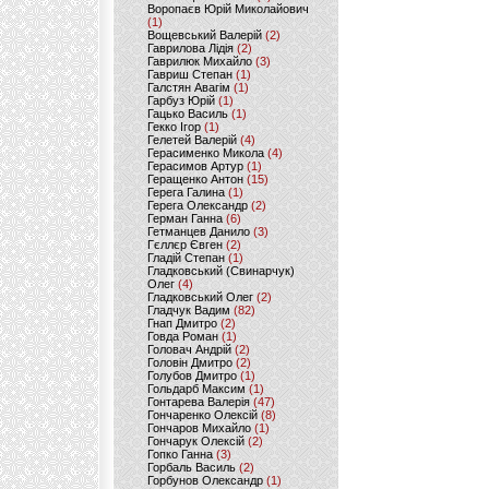
Воропаєв Юрій Миколайович
(1)
Вощевський Валерій
(2)
Гаврилова Лідія
(2)
Гаврилюк Михайло
(3)
Гавриш Степан
(1)
Галстян Авагім
(1)
Гарбуз Юрій
(1)
Гацько Василь
(1)
Гекко Ігор
(1)
Гелетей Валерій
(4)
Герасименко Микола
(4)
Герасимов Артур
(1)
Геращенко Антон
(15)
Герега Галина
(1)
Герега Олександр
(2)
Герман Ганна
(6)
Гетманцев Данило
(3)
Гєллєр Євген
(2)
Гладій Степан
(1)
Гладковський (Свинарчук)
Олег
(4)
Гладковський Олег
(2)
Гладчук Вадим
(82)
Гнап Дмитро
(2)
Говда Роман
(1)
Головач Андрій
(2)
Головін Дмитро
(2)
Голубов Дмитро
(1)
Гольдарб Максим
(1)
Гонтарева Валерія
(47)
Гончаренко Олексій
(8)
Гончаров Михайло
(1)
Гончарук Олексій
(2)
Гопко Ганна
(3)
Горбаль Василь
(2)
Горбунов Олександр
(1)