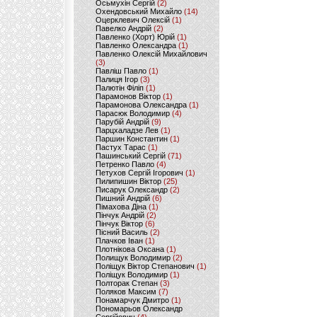
Осьмухін Сергій
(2)
Охендовський Михайло
(14)
Оцерклевич Олексій
(1)
Павелко Андрій
(2)
Павленко (Хорт) Юрій
(1)
Павленко Олександра
(1)
Павленко Олексій Михайлович
(3)
Павліш Павло
(1)
Палиця Ігор
(3)
Палютін Філіп
(1)
Парамонов Віктор
(1)
Парамонова Олександра
(1)
Парасюк Володимир
(4)
Парубій Андрій
(9)
Парцхаладзе Лев
(1)
Паршин Константин
(1)
Пастух Тарас
(1)
Пашинський Сергій
(71)
Петренко Павло
(4)
Петухов Сергій Ігорович
(1)
Пилипишин Віктор
(25)
Писарук Олександр
(2)
Пишний Андрій
(6)
Пімахова Діна
(1)
Пінчук Андрій
(2)
Пінчук Віктор
(6)
Пісний Василь
(2)
Плачков Іван
(1)
Плотнікова Оксана
(1)
Полищук Володимир
(2)
Поліщук Віктор Степанович
(1)
Поліщук Володимир
(1)
Полторак Степан
(3)
Поляков Максим
(7)
Понамарчук Дмитро
(1)
Пономарьов Олександр