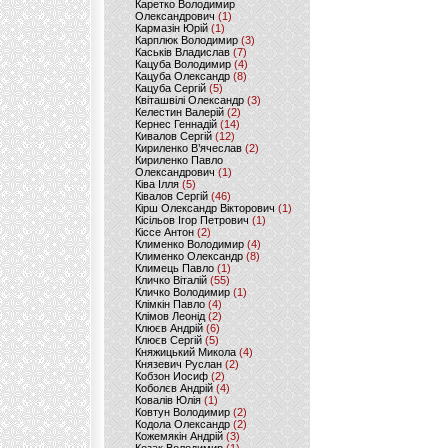
Каретко Володимир
Олександрович
(1)
Кармазін Юрій
(1)
Карплюк Володимир
(3)
Каськів Владислав
(7)
Кацуба Володимир
(4)
Кацуба Олександр
(8)
Кацуба Сергій
(5)
Квіташвілі Олександр
(3)
Келестин Валерій
(2)
Кернес Геннадій
(14)
Кивалов Сергій
(12)
Кириленко В’ячеслав
(2)
Кириленко Павло
Олександрович
(1)
Ківа Ілля
(5)
Ківалов Сергій
(46)
Кірш Олександр Вікторович
(1)
Кісільов Ігор Петрович
(1)
Кіссе Антон
(2)
Клименко Володимир
(4)
Клименко Олександр
(8)
Климець Павло
(1)
Кличко Віталій
(55)
Кличко Володимир
(1)
Клімкін Павло
(4)
Клімов Леонід
(2)
Клюєв Андрій
(6)
Клюєв Сергій
(5)
Княжицький Микола
(4)
Князевич Руслан
(2)
Кобзон Иосиф
(2)
Коболєв Андрій
(4)
Ковалів Юлія
(1)
Ковтун Володимир
(2)
Кодола Олександр
(2)
Кожемякін Андрій
(3)