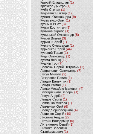
Криклій Владислав
(1)
Крючков Дмитро
(1)
Кубів Степан
(1)
Кудрявцєв Віктор
(1)
Кужель Олександра
(9)
Кузьменко Олег
(1)
Кузьмін Рінат
(3)
Кулик Костянтин
(5)
Куликов Кирило
(1)
Куницький Олександр
(5)
Купрій Віталій
(3)
Курикін Сергій
(1)
Курило Олександр
(1)
Курченко Сергій
(44)
Кутовий Тарас
(1)
Куць Олександр
(1)
Кучма Леонід
(12)
Кушнір Ігор
(7)
Лабазюк Сергій Петрович
(2)
Лавринович Олександр
(7)
Лагун Микола
(9)
Лазаренко Павло
(1)
Ландик Валентин
(1)
Ландік Роман
(1)
Ланьо Михайло Іванович
(4)
Лебедівський Валерій
(1)
Левус Андрій
(2)
Левцов Сергій
(1)
Левченко Микола
(1)
Левченко Юрій
(6)
Леонід Черновецький
(4)
Лещенко Сергій
(10)
Лисенко Андрій
(2)
Литвин Володимир
(6)
Литвиненко Сергій
(1)
Лихоліт Валентин
Станіславович
(1)