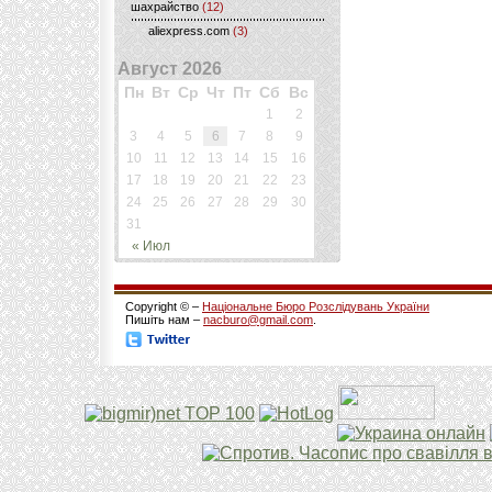
шахрайство
(12)
aliexpress.com
(3)
Август 2026
Пн
Вт
Ср
Чт
Пт
Сб
Вс
1
2
3
4
5
6
7
8
9
10
11
12
13
14
15
16
17
18
19
20
21
22
23
24
25
26
27
28
29
30
31
« Июл
Copyright © –
Національне Бюро Розслідувань України
Пишіть нам –
nacburo@gmail.com
.