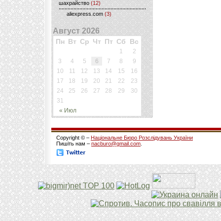
шахрайство
(12)
aliexpress.com
(3)
Август 2026
Пн
Вт
Ср
Чт
Пт
Сб
Вс
1
2
3
4
5
6
7
8
9
10
11
12
13
14
15
16
17
18
19
20
21
22
23
24
25
26
27
28
29
30
31
« Июл
Copyright © –
Національне Бюро Розслідувань України
Пишіть нам –
nacburo@gmail.com
.