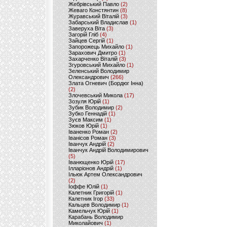
Жебрівський Павло
(2)
Жеваго Констянтин
(8)
Журавський Віталій
(3)
Забарський Владислав
(1)
Заверуха Віта
(3)
Загорій Гліб
(4)
Зайцев Сергій
(1)
Запорожець Михайло
(1)
Зарахович Дмитро
(1)
Захарченко Віталій
(3)
Згуровський Михайло
(1)
Зеленський Володимир
Олександрович
(266)
Злата Огневич (Бордюг Інна)
(2)
Злочевський Микола
(17)
Зозуля Юрій
(1)
Зубик Володимир
(2)
Зубко Геннадій
(1)
Зуєв Максим
(1)
Зюков Юрій
(1)
Іваненко Роман
(2)
Іванісов Роман
(3)
Іванчук Андрій
(2)
Іванчук Андрій Володимирович
(5)
Іванющенко Юрій
(17)
Ілларіонов Андрій
(1)
Ільюк Артем Олександрович
(2)
Іоффе Юлій
(1)
Калетник Григорій
(1)
Калетник Ігор
(33)
Кальцев Володимир
(1)
Камельчук Юрій
(1)
Карабань Володимир
Миколайович
(1)