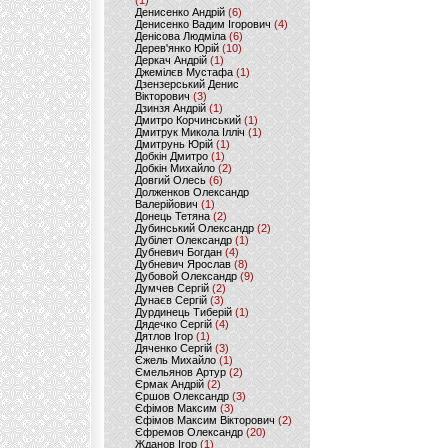
(1)
Денисенко Андрій
(6)
Денисенко Вадим Ігорович
(4)
Денісова Людміла
(6)
Дерев'янко Юрій
(10)
Деркач Андрій
(1)
Джемілєв Мустафа
(1)
Дзензерський Денис
Вікторович
(3)
Дзинзя Андрій
(1)
Дмитро Корчинський
(1)
Дмитрук Микола Ілліч
(1)
Дмитрунь Юрій
(1)
Добкін Дмитро
(1)
Добкін Михайло
(2)
Довгий Олесь
(6)
Долженков Олександр
Валерійович
(1)
Донець Тетяна
(2)
Дубинський Олександр
(2)
Дубілет Олександр
(1)
Дубневич Богдан
(4)
Дубневич Ярослав
(8)
Дубовой Олександр
(9)
Думчев Сергій
(2)
Дунаєв Сергій
(3)
Дурдинець Тиберій
(1)
Дядечко Сергій
(4)
Дятлов Ігор
(1)
Дяченко Сергій
(3)
Єжель Михайло
(1)
Ємельянов Артур
(2)
Єрмак Андрій
(2)
Єршов Олександр
(3)
Єфімов Максим
(3)
Єфімов Максим Вікторович
(2)
Єфремов Олександр
(20)
Жданов Ігор
(1)