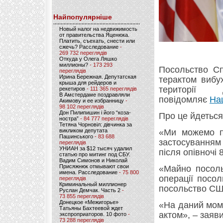
Найпопулярніше
Новый налог на недвижимость
от правительства Яценюка.
Платить, съехать, снести или
сжечь? Расследование
-
269 732 переглядів
Откуда у Олега Ляшко
миллионы?
- 173 293
Посольство Сп
переглядів
Ирина Бережная. Депутатская
терактом вибу
крыша для рейдеров и
території
рекетиров
- 111 365 переглядів
В Амстердаме поздравляли
повідомляє
На
Акимову и ее избранницу
-
98 102 переглядів
Дон Пилипишин і його “коза-
Про це йдеться
ностра”
- 84 777 переглядів
Тетяна Чорновіл: дівчинка за
викликом депутата
«Ми можемо пі
Пашинського
- 83 688
застосування
переглядів
УНИАН за $12 тысяч удалил
після опівночі 
статью про митинг под СБУ.
Вадим Симонов и Николай
Присяжнюк отмывают свои
«Майно посоль
имена. Расследование
- 75 800
операції посо
переглядів
Криминальный миллионер
посольство СШ
Руслан Демчак. Часть 2
-
73 855 переглядів
Донецкое «Межигорье»
«На даний мом
Татьяны Бахтеевой ждет
актом», – заяв
экспроприаторов. 10 фото
-
73 288 переглядів