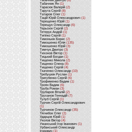
Табачник Дмитро
(6)
Табачник Ян
(1)
Тарасюк Валерій
(2)
Тарута Сергій
(8)
Татаров Олег
(1)
Тацій Юрій Олександрович
(1)
Терещенко Юрій
(1)
Терещук Олександр
(6)
Терьохін Сергій
(2)
Тетерук Андрій
(1)
Тигіпко Сергій
(1)
Тимонькін Борис
(2)
Тимошенко Юлія
(135)
Тимошенко Юрій
(3)
Тимчук Дмитро
(3)
Тихонов Віктор
(1)
Тицький Богдан
(1)
Тищенко Микола
(2)
Тищенко Олена
(8)
Тищенко Сергій
(4)
Ткаченко Олександр
(10)
Требушкін Руслан
(1)
Тригубенко Сергій
(6)
Трофименко Вадим
(1)
Троян Вадим
(6)
Труба Роман
(3)
Трубаров Віталій
(2)
Труханов Геннадій
(7)
Тулуб Сергій
(1)
Турчин Сергій Олександрович
(1)
Турчинов Олександр
(35)
Тягнибок Олег
(2)
Ударцов Юрій
(1)
Уколов Віктор
(4)
Уманський Ігор Іванович
(1)
Урбанський Олександр
Ігорович
(1)