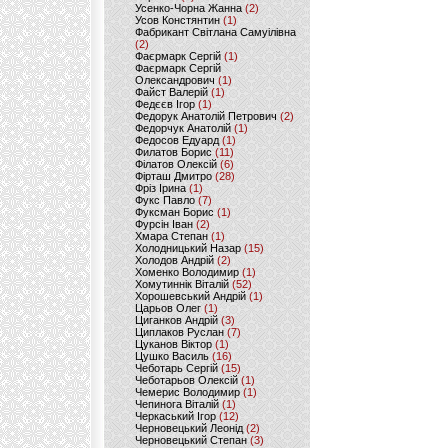
Усенко-Чорна Жанна
(2)
Усов Констянтин
(1)
Фабрикант Світлана Самуілівна
(2)
Фаєрмарк Сергій
(1)
Фаєрмарк Сергій
Олександрович
(1)
Файст Валерій
(1)
Федєєв Ігор
(1)
Федорук Анатолій Петрович
(2)
Федорчук Анатолій
(1)
Федосов Едуард
(1)
Филатов Борис
(11)
Філатов Олексій
(6)
Фірташ Дмитро
(28)
Фріз Ірина
(1)
Фукс Павло
(7)
Фуксман Борис
(1)
Фурсін Іван
(2)
Хмара Степан
(1)
Холодницький Назар
(15)
Холодов Андрій
(2)
Хоменко Володимир
(1)
Хомутиннік Віталій
(52)
Хорошевський Андрій
(1)
Царьов Олег
(1)
Циганков Андрій
(3)
Циплаков Руслан
(7)
Цуканов Віктор
(1)
Цушко Василь
(16)
Чеботарь Сергій
(15)
Чеботарьов Олексій
(1)
Чемерис Володимир
(1)
Чепинога Віталій
(1)
Черкаський Ігор
(12)
Черновецький Леонід
(2)
Черновецький Степан
(3)