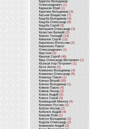
Каретко Володимир
Олександрович
(1)
Кармазін Юрій
(1)
Карплюк Володимир
(3)
Каськів Владислав
(7)
Кацуба Володимир
(4)
Кацуба Олександр
(8)
Кацуба Сергій
(5)
Квіташвілі Олександр
(3)
Келестин Валерій
(2)
Кернес Геннадій
(14)
Кивалов Сергій
(12)
Кириленко В’ячеслав
(2)
Кириленко Павло
Олександрович
(1)
Ківа Ілля
(5)
Ківалов Сергій
(46)
Кірш Олександр Вікторович
(1)
Кісільов Ігор Петрович
(1)
Кіссе Антон
(2)
Клименко Володимир
(4)
Клименко Олександр
(8)
Климець Павло
(1)
Кличко Віталій
(55)
Кличко Володимир
(1)
Клімкін Павло
(4)
Клімов Леонід
(2)
Клюєв Андрій
(6)
Клюєв Сергій
(5)
Княжицький Микола
(4)
Князевич Руслан
(2)
Кобзон Иосиф
(2)
Коболєв Андрій
(4)
Ковалів Юлія
(1)
Ковтун Володимир
(2)
Кодола Олександр
(2)
Кожемякін Андрій
(3)