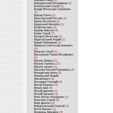
Боровик Саша
(1)
Бородянський Володимир
(1)
Бочковський Сергій
(1)
Боядін В'ячеслав Сергійович
(1)
Брагар Євген
(1)
Браславський Руслан
(1)
Бриль Костянтин
(1)
Бродський Михайло
(1)
Бубенчик Іван
(2)
Бурбак Максим
(5)
Буряк Сергій
(7)
Бусарєв Вячеслав
(1)
Вадатурський Андрій
(1)
Вадим Кайзерман
(2)
Вакарчук Святослав Іванович
(4)
Вальтер Сергій
(1)
Василишин Роман Йосифович
(2)
Василь Вовкун
(1)
Василь Горбаль
(17)
Василь Цушко
(1)
Василюк Наталія Романівна
(4)
Венедіктова Ірина
(5)
Веревський Андрій
Михайлович
(6)
Виходцев Геннадій
(2)
Віктор Ющенко
(4)
Вінник Іван
(8)
Віталій Данілов
(1)
Віталій Циганок
(1)
Вітко Артем Леонідович
(1)
Власенко Сергій
(6)
Вовк Дмитро
(2)
Войцеховський Олексій
(1)
Волга Василь
(1)
Волинець Михайло
(3)