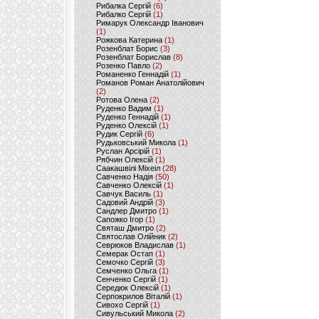
Рибалка Сергій
(6)
Рибалко Сергій
(1)
Римарук Олександр Іванович
(1)
Рожкова Катерина
(1)
Розенблат Борис
(3)
Розенблат Борислав
(8)
Розенко Павло
(2)
Романенко Геннадій
(1)
Романов Роман Анатолійович
(2)
Ротова Олена
(2)
Руденко Вадим
(1)
Руденко Геннадій
(1)
Руденко Олексій
(1)
Рудик Сергій
(6)
Рудьковський Микола
(1)
Руслан Арсірій
(1)
Рябчин Олексій
(1)
Саакашвілі Міхеіл
(28)
Савченко Надія
(50)
Савченко Олексій
(1)
Савчук Василь
(1)
Садовий Андрій
(3)
Сандлер Дмитро
(1)
Сапожко Ігор
(1)
Святаш Дмитро
(2)
Святослав Олійник
(2)
Севрюков Владислав
(1)
Семерак Остап
(1)
Семочко Сергій
(3)
Семченко Ольга
(1)
Сенченко Сергій
(1)
Середюк Олексій
(1)
Серпокрилов Віталій
(1)
Сивохо Сергій
(1)
Сивульський Микола
(2)