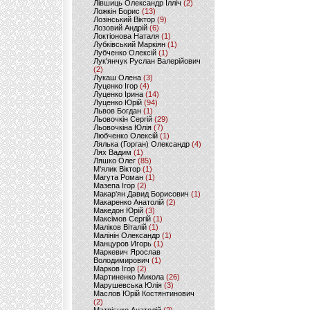
Лівшиць Олександр Ілліч
(2)
Ложкін Борис
(13)
Лозінський Віктор
(9)
Лозовий Андрій
(6)
Локтіонова Наталя
(1)
Лубківський Маркіян
(1)
Лубченко Олексій
(1)
Лук'янчук Руслан Валерійович
(2)
Лукаш Олена
(3)
Луценко Ігор
(4)
Луценко Ірина
(14)
Луценко Юрій
(94)
Львов Богдан
(1)
Льовочкін Сергій
(29)
Льовочкіна Юлія
(7)
Любченко Олексій
(1)
Лялька (Горган) Олександр
(4)
Лях Вадим
(1)
Ляшко Олег
(85)
М'ялик Віктор
(1)
Магута Роман
(1)
Мазепа Ігор
(2)
Макар'ян Давид Борисович
(1)
Макаренко Анатолій
(2)
Македон Юрій
(3)
Максімов Сергій
(1)
Маліков Віталій
(1)
Малінін Олександр
(1)
Манцуров Игорь
(1)
Маркевич Ярослав
Володимирович
(1)
Марков Ігор
(2)
Мартиненко Микола
(26)
Марушевська Юлія
(3)
Маслов Юрій Костянтинович
(2)