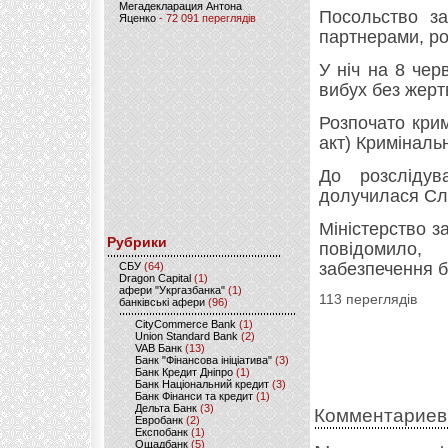
Мегадекларация Антона
Посольство за
Яценко
- 72 091 переглядів
партнерами, ро
У ніч на 8 чер
вибух без жерт
Розпочато кри
акт) Криміналь
До розслідув
долучилася Сл
Міністерство з
Рубрики
повідомило
забезпечення б
CБУ
(64)
Dragon Capital
(1)
афери "Укргазбанка"
(1)
113 переглядів
банківські афери
(96)
CityCommerce Bank
(1)
Union Standard Bank
(2)
VAB Банк
(13)
Банк "Фінансова ініціатива"
(3)
Банк Кредит Дніпро
(1)
Банк Національний кредит
(3)
Банк Фінанси та кредит
(1)
Дельта Банк
(3)
Комментариев
Евробанк
(2)
Експобанк
(1)
Ощадбанк
(5)