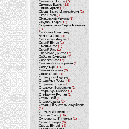
Симоненко Петро
(7)
Симонов Вадим
(12)
Ситник Артем
(11)
Сівець Віктор Миколайович
(2)
Сігал Євген
(3)
Сіньковский Микола
(1)
Скударь Георгій
(1)
Скуратовський Сергій Іванович
(1)
Слободян Олександр
В'ячеславович
(1)
Слюсарчук Андрій
(1)
Смалій Віктор
(1)
Смешко Ігор
(1)
Смолій Яків
(1)
Снєгирьов Дмитро
(2)
Соболев Вячеслав
(4)
Соболєв Єгор
(2)
Соловей Юрій Ігорович
(1)
Солод Юрій
(1)
Сольвар Руслан
(2)
Сотнік Олена
(1)
Ставицький Едуард
(9)
Стаднійчук Роман
(3)
Старикова Ганна
(1)
Стельмах Володимир
(2)
Стефанчук Микола
(1)
Стефанчук Руслан
(1)
Стець Юрій
(1)
Столар Вадим
(27)
Страшний Анатолій Андрійович
(1)
Струк Володимир
(1)
Супрун Уляна
(10)
Супруненко В'ячеслав
(1)
Суркіс Григорій
(3)
Сюмар Вікторія
(3)