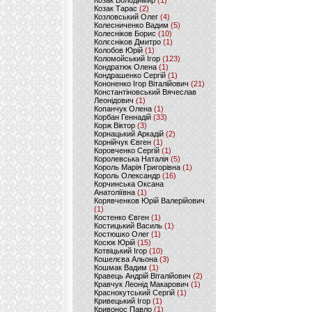
Козак Володимир
(1)
Козак Тарас
(2)
Козловський Олег
(4)
Колесниченко Вадим
(5)
Колесніков Борис
(10)
Колєсніков Дмитро
(1)
Колобов Юрій
(1)
Коломойський Ігор
(123)
Кондратюк Олена
(1)
Кондрашенко Сергій
(1)
Кононенко Ігор Віталійович
(21)
Константіновський Вячеслав
Леонідович
(1)
Копанчук Олена
(1)
Корбан Геннадій
(33)
Корж Віктор
(3)
Корнацький Аркадій
(2)
Корнійчук Євген
(1)
Коровченко Сергій
(1)
Королевська Наталія
(5)
Король Марія Григорівна
(1)
Король Олександр
(16)
Корчинська Оксана
Анатоліївна
(1)
Корявченков Юрій Валерійович
(1)
Костенко Євген
(1)
Костицький Василь
(1)
Костюшко Олег
(1)
Косюк Юрій
(15)
Котвіцький Ігор
(10)
Кошелєва Альона
(3)
Кошмак Вадим
(1)
Кравець Андрій Віталійович
(2)
Кравчук Леонід Макарович
(1)
Краснокутський Сергій
(1)
Кривецький Ігор
(1)
Кривонос Павло
(1)