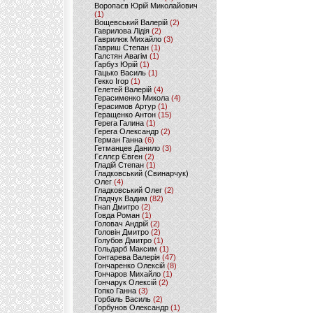
Воропаєв Юрій Миколайович
(1)
Вощевський Валерій
(2)
Гаврилова Лідія
(2)
Гаврилюк Михайло
(3)
Гавриш Степан
(1)
Галстян Авагім
(1)
Гарбуз Юрій
(1)
Гацько Василь
(1)
Гекко Ігор
(1)
Гелетей Валерій
(4)
Герасименко Микола
(4)
Герасимов Артур
(1)
Геращенко Антон
(15)
Герега Галина
(1)
Герега Олександр
(2)
Герман Ганна
(6)
Гетманцев Данило
(3)
Гєллєр Євген
(2)
Гладій Степан
(1)
Гладковський (Свинарчук)
Олег
(4)
Гладковський Олег
(2)
Гладчук Вадим
(82)
Гнап Дмитро
(2)
Говда Роман
(1)
Головач Андрій
(2)
Головін Дмитро
(2)
Голубов Дмитро
(1)
Гольдарб Максим
(1)
Гонтарева Валерія
(47)
Гончаренко Олексій
(8)
Гончаров Михайло
(1)
Гончарук Олексій
(2)
Гопко Ганна
(3)
Горбаль Василь
(2)
Горбунов Олександр
(1)