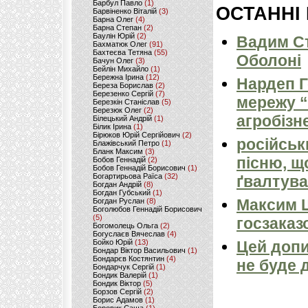
Барбул Павло
(1)
ОСТАННІ
Барвіненко Віталій
(3)
Барна Олег
(4)
Барна Степан
(2)
Баулін Юрій
(2)
Вадим Ст
Бахматюк Олег
(91)
Бахтеєва Тетяна
(55)
Оболоні
Бачун Олег
(3)
Бейлін Михайло
(1)
Бережна Ірина
(12)
Нардеп 
Береза Борислав
(2)
Березенко Сергій
(7)
мережу “
Березкін Станіслав
(5)
Березюк Олег
(2)
агробізн
Білецький Андрій
(1)
Білик Ірина
(1)
Бірюков Юрій Сергійович
(2)
російськ
Блажівський Петро
(1)
Бланк Максим
(3)
пісню, щ
Бобов Геннадій
(2)
Бобов Геннадій Борисович
(1)
Богартирьова Раїса
(32)
ґвалтува
Богдан Андрій
(8)
Богдан Губський
(1)
Максим 
Богдан Руслан
(8)
Боголюбов Геннадій Борисович
(5)
госзаказ
Богомолець Ольга
(2)
Богуслаєв Вячеслав
(4)
Бойко Юрій
(13)
Цей допи
Бондар Віктор Васильович
(1)
Бондарєв Костянтин
(4)
не буде 
Бондарчук Сергій
(1)
Бондик Валерій
(1)
Бондик Віктор
(5)
Борзов Сергiй
(2)
Борис Адамов
(1)