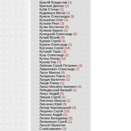
Криклій Владислав
(1)
Крючков Дмитро
(1)
Кубів Степан
(1)
Кудрявцєв Віктор
(1)
Кужель Олександра
(9)
Кузьменко Олег
(1)
Кузьмін Рінат
(3)
Кулик Костянтин
(5)
Куликов Кирило
(1)
Куницький Олександр
(5)
Купрій Віталій
(3)
Курикін Сергій
(1)
Курило Олександр
(1)
Курченко Сергій
(44)
Кутовий Тарас
(1)
Куць Олександр
(1)
Кучма Леонід
(12)
Кушнір Ігор
(7)
Лабазюк Сергій Петрович
(2)
Лавринович Олександр
(7)
Лагун Микола
(9)
Лазаренко Павло
(1)
Ландик Валентин
(1)
Ландік Роман
(1)
Ланьо Михайло Іванович
(4)
Лебедівський Валерій
(1)
Левус Андрій
(2)
Левцов Сергій
(1)
Левченко Микола
(1)
Левченко Юрій
(6)
Леонід Черновецький
(4)
Лещенко Сергій
(10)
Лисенко Андрій
(2)
Литвин Володимир
(6)
Литвиненко Сергій
(1)
Лихоліт Валентин
Станіславович
(1)