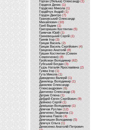
Горган (Лялька) Олександр
(1)
Гордеєв Денис
(1)
Гордієнко Микола
(1)
Гордійчук Андрій
(1)
Гордон Дмитро
(7)
Грановський Олександр
Михайлович
(10)
Гриб Вадим
(1)
Григоришин Костянтин
(5)
Гримчак Юрій
(1)
Гриневецький Сергій
(1)
Гринів Ігор
(3)
Грицак Василь
(2)
Грицак Василь Сергійович
(4)
Гриценко Анатолій
(8)
Грішин Костянтин (Семен
Семенченко)
(8)
Гройсман Володимир
(62)
Губський Богдан
(3)
Гудзь Наталія Ярославівна
(2)
Гужва Ігор
(1)
Гута Микола
(1)
Давиденко Валерій
(1)
Данилець Володимир
(1)
Данилюк Олександр
Олександрович
(6)
Данченко Олександр
(3)
Дегрик Олена
(1)
Дейдей Євген Сергійович
(9)
Дейнеко Сергій
(1)
Демішкан Володимир
(1)
Демчак Руслан
(12)
Демченко Людмила
(1)
Демчина Павло
(4)
Демчишин Володимир
(5)
Демчук Ольга
(1)
Денисенко Анатолій Петрович