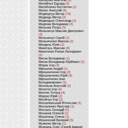
Матвієнко Анатолій
(2)
Матвійчук Едуард
(5)
Матейченко Костянтин
(1)
Матіос Анатолій
(9)
Медведчук Віктор
(74)
Медведь Віктор
(2)
Медведько Олександр
(1)
Медяник Володимир
(4)
Мельник Петро
(3)
Мельничук Максим Дмитрович
(3)
Мельничук Сергій
(1)
Мельніченко Микола
(2)
Мендель Юлія
(2)
Микитась Максим
(8)
Микитенко Роман Леонідович
(2)
Мисик Володимир
(1)
Мисик Володимир Юрійович
(2)
Мізрах Ігор
(3)
Мірошник Андрій
(1)
Мірошниченко Ігор
(3)
Мірошниченко Юрій
(4)
Мірошніченко Іван
Володимирович
(2)
Могильов Анатолій
(2)
Молоток Ігор
(6)
Монтян Тетяна
(4)
Мороко Юрій
(2)
Мосійчук Ігор
(2)
Москалевський В'ячеслав
(1)
Москаленко Ярослав
(1)
Москаль Геннадій
(5)
Мочанов Олексій
(1)
Мошенець Олена
(1)
Мошенский Валерий
(5)
Муженко Віктор
(1)
Мужчиль Олег (Сергій Аміров)