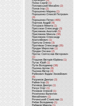
Сергійович
(4)
Попко Сергій
(1)
Поплавський Михайло
(2)
Попов Ігор
(2)
Порошенко Марина
(1)
Порошенко Олексій Петрович
(4)
Порошенко Петро
(465)
Портнов Андрій
(9)
Потураєв Микита
(1)
Прессман Олександр
(3)
Присяжнюк Анатолій
(5)
Присяжнюк Микола
(38)
Присяжнюк Олександр
Анатолійович
(1)
Притула Олена
(3)
Прогнімак Олександр
(35)
Продан Мирослав
(1)
Продан Оксана
(2)
Протас Святослав Вікторович
(1)
Пташник Вікторія Юріївна
(1)
Путас Юрій
(1)
Путін Володимир
(38)
Пшонка Артем
(8)
Пшонка Віктор
(4)
Рабінович Вадим Зіновійович
(6)
Разумков Дмитро
(3)
Райнін Ігор
(5)
Ратніков Дмитро
(1)
Рачук Олег
(1)
Резніков Олексій
(1)
Резніченко Валентин
Михайлович
(1)
Речинський Станіслав
(1)
Рибак Володимир
(1)
Рибаков Микола
(1)