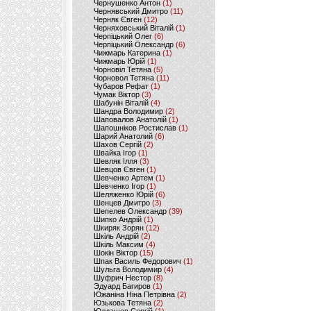
Чернушенко Антон
(1)
Чернявський Дмитро
(11)
Черняк Євген
(12)
Черняховський Віталій
(1)
Черпіцький Олег
(6)
Черпіцький Олександр
(6)
Чижмарь Катерина
(1)
Чижмарь Юрій
(1)
Чорновіл Тетяна
(5)
Чорновол Тетяна
(11)
Чубаров Рефат
(1)
Чумак Віктор
(3)
Шабунін Віталій
(4)
Шандра Володимир
(2)
Шаповалов Анатолій
(1)
Шапошніков Ростислав
(1)
Шарий Анатолий
(6)
Шахов Сергій
(2)
Швайка Ігор
(1)
Шевляк Ілля
(3)
Шевцов Євген
(1)
Шевченко Артем
(1)
Шевченко Ігор
(1)
Шеляженко Юрій
(6)
Шенцев Дмитро
(3)
Шепелев Олександр
(39)
Шипко Андрій
(1)
Шкиряк Зорян
(12)
Шкіль Андрій
(2)
Шкіль Максим
(4)
Шокін Віктор
(15)
Шпак Василь Федорович
(1)
Шульга Володимир
(4)
Шуфрич Нестор
(8)
Эдуард Багиров
(1)
Южаніна Ніна Петрівна
(2)
Юзькова Тетяна
(2)