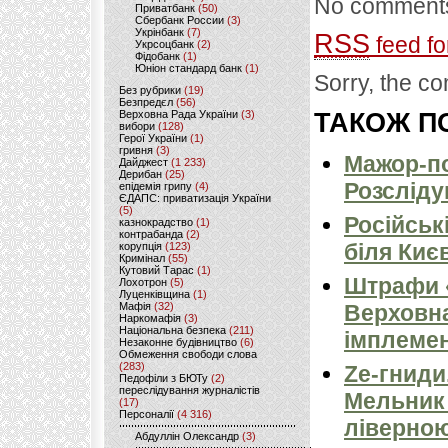
No comments
Приватбанк
(50)
Сбербанк России
(3)
Укрінбанк
(7)
RSS
feed fo
Укрсоцбанк
(2)
Фідобанк
(1)
Юніон стандард банк
(1)
Sorry, the co
Без рубрики
(19)
Безпредєл
(56)
Верховна Рада України
(3)
ТАКОЖ ПО
вибори
(128)
Герої України
(1)
гривня
(3)
Мажор-по
Дайджест
(1 233)
Дерибан
(25)
Розсліду
епідемія грипу
(4)
ЄДАПС: приватизація України
(5)
Російськ
казнокрадство
(1)
контрабанда
(2)
біля Киє
корупція
(123)
Кримінал
(55)
Кутовий Тарас
(1)
Штрафи «
Лохотрон
(5)
Луценківщина
(1)
Мафія
(32)
Верховна
Наркомафія
(3)
Національна безпека
(211)
імплемен
Незаконне будівництво
(6)
Обмеження свободи слова
(283)
Ze-гниди
Педофіли з БЮТу
(2)
переслідування журналістів
Мельник
(17)
Персоналії
(4 316)
ліверно
Абдуллін Олександр
(3)