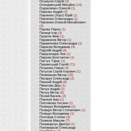
Осьмухін Сергій
(2)
Охендовський Михайло
(14)
Оцерклевич Олексій
(1)
Павелко Андрій
(2)
Павленко (Хорт) Юрій
(1)
Павленко Олександра
(1)
Павленко Олексій Михайлович
(3)
Павліш Павло
(1)
Палиця Ігор
(3)
Палютін Філіп
(1)
Парамонов Віктор
(1)
Парамонова Олександра
(1)
Парасюк Володимир
(4)
Парубій Андрій
(9)
Парцхаладзе Лев
(1)
Паршин Константин
(1)
Пастух Тарас
(1)
Пашинський Сергій
(71)
Петренко Павло
(4)
Петухов Сергій Ігорович
(1)
Пилипишин Віктор
(25)
Писарук Олександр
(2)
Пишний Андрій
(6)
Пімахова Діна
(1)
Пінчук Андрій
(2)
Пінчук Віктор
(6)
Пісний Василь
(2)
Плачков Іван
(1)
Плотнікова Оксана
(1)
Полищук Володимир
(2)
Поліщук Віктор Степанович
(1)
Поліщук Володимир
(1)
Полторак Степан
(3)
Поляков Максим
(7)
Понамарчук Дмитро
(1)
Пономарьов Олександр