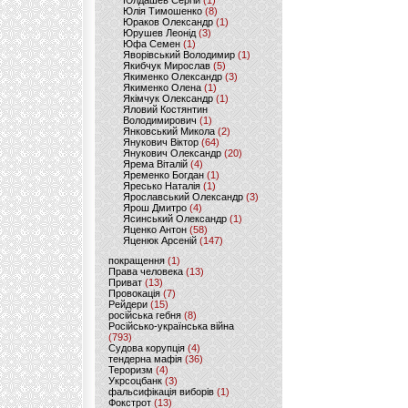
Юлдашев Сергій
(1)
Юлія Тимошенко
(8)
Юраков Олександр
(1)
Юрушев Леонід
(3)
Юфа Семен
(1)
Яворівський Володимир
(1)
Якибчук Мирослав
(5)
Якименко Олександр
(3)
Якименко Олена
(1)
Якімчук Олександр
(1)
Яловий Костянтин
Володимирович
(1)
Янковський Микола
(2)
Янукович Віктор
(64)
Янукович Олександр
(20)
Ярема Віталій
(4)
Яременко Богдан
(1)
Яресько Наталія
(1)
Ярославський Олександр
(3)
Ярош Дмитро
(4)
Ясинський Олександр
(1)
Яценко Антон
(58)
Яценюк Арсеній
(147)
покращення
(1)
Права человека
(13)
Приват
(13)
Провокація
(7)
Рейдери
(15)
російська гебня
(8)
Російсько-українська війна
(793)
Судова корупція
(4)
тендерна мафія
(36)
Тероризм
(4)
Укрсоцбанк
(3)
фальсифікація виборів
(1)
Фокстрот
(13)