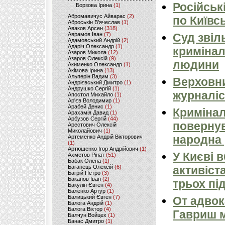
Російськ
Борзова Ірина
(1)
Абромавичус Айварас
(2)
по Київсь
Аброськін В’ячеслав
(1)
Аваков Арсен
(318)
Аврамов Іван
(7)
Суд звіл
Адамовський Андрій
(2)
Адаріч Олександр
(1)
кримінал
Азаров Микола
(12)
Азаров Олексій
(9)
людини
Акименко Олександр
(1)
Акімова Ірина
(13)
Альперін Вадим
(3)
Верховни
Андрієвський Дмитро
(1)
Андрушко Сергій
(1)
журналіс
Апостол Михайло
(1)
Ар'єв Володимир
(1)
Арабей Денис
(1)
Кримінал
Арахамія Давид
(1)
Арбузов Сергій
(44)
повернув
Арестович Олексій
Миколайович
(1)
народна 
Артеменко Андрій Вікторович
(1)
Артюшенко Ігор Андрійович
(1)
У Києві 
Ахметов Рінат
(51)
Бабак Олена
(1)
Баганець Олексій
(6)
активіст
Багрій Петро
(3)
Баканов Іван
(2)
трьох пі
Бакулін Євген
(4)
Баленко Артур
(1)
Балицький Євген
(7)
От адвок
Балога Андрій
(1)
Балога Віктор
(4)
Гавриш м
Балчун Войцех
(1)
Банас Дмитро
(1)