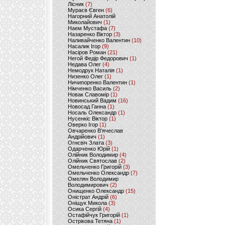
Лісник
(7)
Мураєв Євген
(6)
Нагорний Анатолій
Миколайович
(1)
Наем Мустафа
(7)
Назаренко Віктор
(3)
Наливайченко Валентин
(10)
Насалик Ігор
(9)
Насіров Роман
(21)
Негой Федір Федорович
(1)
Недава Олег
(4)
Немодрук Наталія
(1)
Низенко Олег
(1)
Ничипоренко Валентин
(1)
Німченко Василь
(2)
Новак Славомір
(1)
Новинський Вадим
(16)
Новосад Ганна
(1)
Носаль Олександр
(1)
Нусенкіс Віктор
(1)
Оверко Ігор
(1)
Овчаренко В'ячеслав
Андрійович
(1)
Огнєвіч Злата
(3)
Одарченко Юрій
(1)
Олійник Володимир
(4)
Олійник Святослав
(2)
Омельченко Григорій
(3)
Омельченко Олександр
(7)
Омелян Володимир
Володимирович
(2)
Онищенко Олександр
(15)
Оністрат Андрій
(6)
Оніщук Микола
(3)
Осика Сергій
(4)
Остафійчук Григорій
(1)
Острікова Тетяна
(1)