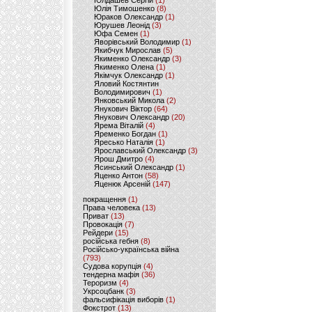
Юлдашев Сергій
(1)
Юлія Тимошенко
(8)
Юраков Олександр
(1)
Юрушев Леонід
(3)
Юфа Семен
(1)
Яворівський Володимир
(1)
Якибчук Мирослав
(5)
Якименко Олександр
(3)
Якименко Олена
(1)
Якімчук Олександр
(1)
Яловий Костянтин
Володимирович
(1)
Янковський Микола
(2)
Янукович Віктор
(64)
Янукович Олександр
(20)
Ярема Віталій
(4)
Яременко Богдан
(1)
Яресько Наталія
(1)
Ярославський Олександр
(3)
Ярош Дмитро
(4)
Ясинський Олександр
(1)
Яценко Антон
(58)
Яценюк Арсеній
(147)
покращення
(1)
Права человека
(13)
Приват
(13)
Провокація
(7)
Рейдери
(15)
російська гебня
(8)
Російсько-українська війна
(793)
Судова корупція
(4)
тендерна мафія
(36)
Тероризм
(4)
Укрсоцбанк
(3)
фальсифікація виборів
(1)
Фокстрот
(13)