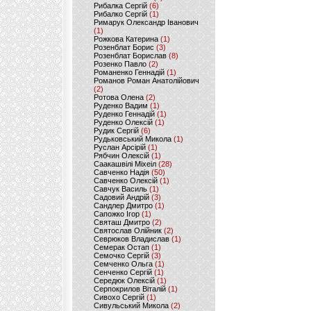
Рибалка Сергій
(6)
Рибалко Сергій
(1)
Римарук Олександр Іванович
(1)
Рожкова Катерина
(1)
Розенблат Борис
(3)
Розенблат Борислав
(8)
Розенко Павло
(2)
Романенко Геннадій
(1)
Романов Роман Анатолійович
(2)
Ротова Олена
(2)
Руденко Вадим
(1)
Руденко Геннадій
(1)
Руденко Олексій
(1)
Рудик Сергій
(6)
Рудьковський Микола
(1)
Руслан Арсірій
(1)
Рябчин Олексій
(1)
Саакашвілі Міхеіл
(28)
Савченко Надія
(50)
Савченко Олексій
(1)
Савчук Василь
(1)
Садовий Андрій
(3)
Сандлер Дмитро
(1)
Сапожко Ігор
(1)
Святаш Дмитро
(2)
Святослав Олійник
(2)
Севрюков Владислав
(1)
Семерак Остап
(1)
Семочко Сергій
(3)
Семченко Ольга
(1)
Сенченко Сергій
(1)
Середюк Олексій
(1)
Серпокрилов Віталій
(1)
Сивохо Сергій
(1)
Сивульський Микола
(2)