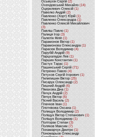
Осьмухін Сергій
(2)
Охендовський Михайло
(14)
Оцерклевич Олексій
(1)
Павелко Андрій
(2)
Павленко (Хорт) Юрій
(1)
Павленко Олександра
(1)
Павленко Олексій Михайлович
(3)
Павліш Павло
(1)
Палиця Ігор
(3)
Палютін Філіп
(1)
Парамонов Віктор
(1)
Парамонова Олександра
(1)
Парасюк Володимир
(4)
Парубій Андрій
(9)
Парцхаладзе Лев
(1)
Паршин Константин
(1)
Пастух Тарас
(1)
Пашинський Сергій
(71)
Петренко Павло
(4)
Петухов Сергій Ігорович
(1)
Пилипишин Віктор
(25)
Писарук Олександр
(2)
Пишний Андрій
(6)
Пімахова Діна
(1)
Пінчук Андрій
(2)
Пінчук Віктор
(6)
Пісний Василь
(2)
Плачков Іван
(1)
Плотнікова Оксана
(1)
Полищук Володимир
(2)
Поліщук Віктор Степанович
(1)
Поліщук Володимир
(1)
Полторак Степан
(3)
Поляков Максим
(7)
Понамарчук Дмитро
(1)
Пономарьов Олександр