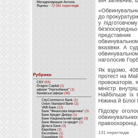
Він запевнив, 
Мегадекларация Антона
Яценко
- 72 091 переглядів
«Обвинувальни
до прокуратури,
у підготовчому
безпосереднь
представни
обвинувально
вказівки. А су
обвинувальном
наголосив Гор
Як відомо, 40
Рубрики
протест на Май
провокаторів, 
CБУ
(64)
Dragon Capital
(1)
міністр внутрі
афери "Укргазбанка"
(1)
банківські афери
(96)
Найбільше їх 
Ніжина й Білої
CityCommerce Bank
(1)
Union Standard Bank
(2)
VAB Банк
(13)
Підозру оголо
Банк "Фінансова ініціатива"
(3)
Банк Кредит Дніпро
(1)
обвинувальн
Банк Національний кредит
(3)
Банк Фінанси та кредит
(1)
правоохоронці,
Дельта Банк
(3)
Евробанк
(2)
131 переглядів
Експобанк
(1)
Ощадбанк
(5)