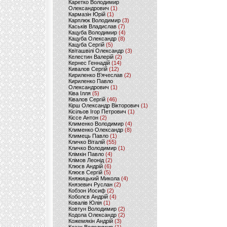
Каретко Володимир
Олександрович
(1)
Кармазін Юрій
(1)
Карплюк Володимир
(3)
Каськів Владислав
(7)
Кацуба Володимир
(4)
Кацуба Олександр
(8)
Кацуба Сергій
(5)
Квіташвілі Олександр
(3)
Келестин Валерій
(2)
Кернес Геннадій
(14)
Кивалов Сергій
(12)
Кириленко В’ячеслав
(2)
Кириленко Павло
Олександрович
(1)
Ківа Ілля
(5)
Ківалов Сергій
(46)
Кірш Олександр Вікторович
(1)
Кісільов Ігор Петрович
(1)
Кіссе Антон
(2)
Клименко Володимир
(4)
Клименко Олександр
(8)
Климець Павло
(1)
Кличко Віталій
(55)
Кличко Володимир
(1)
Клімкін Павло
(4)
Клімов Леонід
(2)
Клюєв Андрій
(6)
Клюєв Сергій
(5)
Княжицький Микола
(4)
Князевич Руслан
(2)
Кобзон Иосиф
(2)
Коболєв Андрій
(4)
Ковалів Юлія
(1)
Ковтун Володимир
(2)
Кодола Олександр
(2)
Кожемякін Андрій
(3)