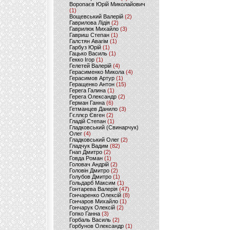
Воропаєв Юрій Миколайович
(1)
Вощевський Валерій
(2)
Гаврилова Лідія
(2)
Гаврилюк Михайло
(3)
Гавриш Степан
(1)
Галстян Авагім
(1)
Гарбуз Юрій
(1)
Гацько Василь
(1)
Гекко Ігор
(1)
Гелетей Валерій
(4)
Герасименко Микола
(4)
Герасимов Артур
(1)
Геращенко Антон
(15)
Герега Галина
(1)
Герега Олександр
(2)
Герман Ганна
(6)
Гетманцев Данило
(3)
Гєллєр Євген
(2)
Гладій Степан
(1)
Гладковський (Свинарчук)
Олег
(4)
Гладковський Олег
(2)
Гладчук Вадим
(82)
Гнап Дмитро
(2)
Говда Роман
(1)
Головач Андрій
(2)
Головін Дмитро
(2)
Голубов Дмитро
(1)
Гольдарб Максим
(1)
Гонтарева Валерія
(47)
Гончаренко Олексій
(8)
Гончаров Михайло
(1)
Гончарук Олексій
(2)
Гопко Ганна
(3)
Горбаль Василь
(2)
Горбунов Олександр
(1)