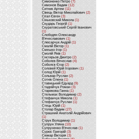
Симоненко Петро
(7)
Симонов Вадим
(12)
Ситник Артем
(11)
Сівець Віктор Миколайович
(2)
Сігал Євген
(3)
Сіньковский Микола
(1)
Скударь Георгій
(1)
Скуратовський Сергій Іванович
(1)
Слободян Олександр
В'ячеславович
(1)
Слюсарчук Андрій
(1)
Смалій Віктор
(1)
Смешко Ігор
(1)
Смолій Яків
(1)
Снєгирьов Дмитро
(2)
Соболев Вячеслав
(4)
Соболєв Єгор
(2)
Соловей Юрій Ігорович
(1)
Солод Юрій
(1)
Сольвар Руслан
(2)
Сотнік Олена
(1)
Ставицький Едуард
(9)
Стаднійчук Роман
(3)
Старикова Ганна
(1)
Стельмах Володимир
(2)
Стефанчук Микола
(1)
Стефанчук Руслан
(1)
Стець Юрій
(1)
Столар Вадим
(27)
Страшний Анатолій Андрійович
(1)
Струк Володимир
(1)
Супрун Уляна
(10)
Супруненко В'ячеслав
(1)
Суркіс Григорій
(3)
Сюмар Вікторія
(3)