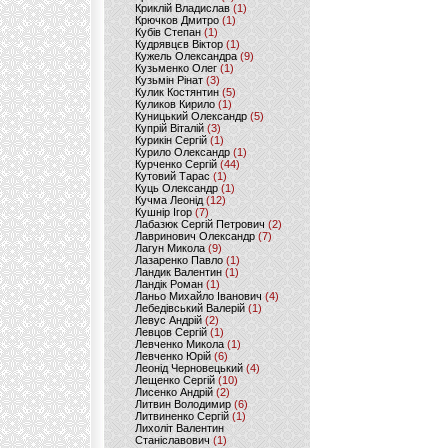
Криклій Владислав
(1)
Крючков Дмитро
(1)
Кубів Степан
(1)
Кудрявцєв Віктор
(1)
Кужель Олександра
(9)
Кузьменко Олег
(1)
Кузьмін Рінат
(3)
Кулик Костянтин
(5)
Куликов Кирило
(1)
Куницький Олександр
(5)
Купрій Віталій
(3)
Курикін Сергій
(1)
Курило Олександр
(1)
Курченко Сергій
(44)
Кутовий Тарас
(1)
Куць Олександр
(1)
Кучма Леонід
(12)
Кушнір Ігор
(7)
Лабазюк Сергій Петрович
(2)
Лавринович Олександр
(7)
Лагун Микола
(9)
Лазаренко Павло
(1)
Ландик Валентин
(1)
Ландік Роман
(1)
Ланьо Михайло Іванович
(4)
Лебедівський Валерій
(1)
Левус Андрій
(2)
Левцов Сергій
(1)
Левченко Микола
(1)
Левченко Юрій
(6)
Леонід Черновецький
(4)
Лещенко Сергій
(10)
Лисенко Андрій
(2)
Литвин Володимир
(6)
Литвиненко Сергій
(1)
Лихоліт Валентин
Станіславович
(1)