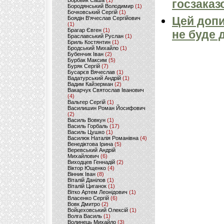
Боровик Саша
(1)
госзаказ
Бородянський Володимир
(1)
Бочковський Сергій
(1)
Цей допи
Боядін В'ячеслав Сергійович
(1)
Брагар Євген
(1)
не буде 
Браславський Руслан
(1)
Бриль Костянтин
(1)
Бродський Михайло
(1)
Бубенчик Іван
(2)
Бурбак Максим
(5)
Буряк Сергій
(7)
Бусарєв Вячеслав
(1)
Вадатурський Андрій
(1)
Вадим Кайзерман
(2)
Вакарчук Святослав Іванович
(4)
Вальтер Сергій
(1)
Василишин Роман Йосифович
(2)
Василь Вовкун
(1)
Василь Горбаль
(17)
Василь Цушко
(1)
Василюк Наталія Романівна
(4)
Венедіктова Ірина
(5)
Веревський Андрій
Михайлович
(6)
Виходцев Геннадій
(2)
Віктор Ющенко
(4)
Вінник Іван
(8)
Віталій Данілов
(1)
Віталій Циганок
(1)
Вітко Артем Леонідович
(1)
Власенко Сергій
(6)
Вовк Дмитро
(2)
Войцеховський Олексій
(1)
Волга Василь
(1)
Волинець Михайло
(3)