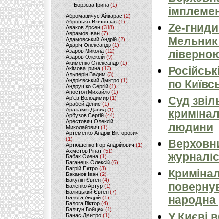
Борзова Ірина
(1)
імплемен
Абромавичус Айварас
(2)
Аброськін В’ячеслав
(1)
Ze-гниди
Аваков Арсен
(318)
Аврамов Іван
(7)
Мельник
Адамовський Андрій
(2)
Адаріч Олександр
(1)
Азаров Микола
(12)
ліверно
Азаров Олексій
(9)
Акименко Олександр
(1)
Російськ
Акімова Ірина
(13)
Альперін Вадим
(3)
Андрієвський Дмитро
(1)
по Київсь
Андрушко Сергій
(1)
Апостол Михайло
(1)
Суд звіл
Ар'єв Володимир
(1)
Арабей Денис
(1)
Арахамія Давид
(1)
кримінал
Арбузов Сергій
(44)
Арестович Олексій
людини
Миколайович
(1)
Артеменко Андрій Вікторович
(1)
Верховни
Артюшенко Ігор Андрійович
(1)
Ахметов Рінат
(51)
журналіс
Бабак Олена
(1)
Баганець Олексій
(6)
Багрій Петро
(3)
Кримінал
Баканов Іван
(2)
Бакулін Євген
(4)
повернув
Баленко Артур
(1)
Балицький Євген
(7)
народна 
Балога Андрій
(1)
Балога Віктор
(4)
Балчун Войцех
(1)
У Києві 
Банас Дмитро
(1)