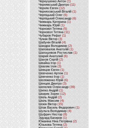
Чернушенко Антон
(1)
Чернявський Дмитро
(11)
Черняк Євген
(12)
Черняховський Віталій
(1)
Черпіцький Олег
(6)
Черпіцький Олександр
(6)
Чижмарь Катерина
(1)
Чижмарь Юрій
(1)
Чорновіл Тетяна
(5)
Чорновол Тетяна
(11)
Чубаров Рефат
(1)
Чумак Віктор
(3)
Шабунін Віталій
(4)
Шандра Володимир
(2)
Шаповалов Анатолій
(1)
Шапошніков Ростислав
(1)
Шарий Анатолий
(6)
Шахов Сергій
(2)
Швайка Ігор
(1)
Шевляк Ілля
(3)
Шевцов Євген
(1)
Шевченко Артем
(1)
Шевченко Ігор
(1)
Шеляженко Юрій
(6)
Шенцев Дмитро
(3)
Шепелев Олександр
(39)
Шипко Андрій
(1)
Шкиряк Зорян
(12)
Шкіль Андрій
(2)
Шкіль Максим
(4)
Шокін Віктор
(15)
Шпак Василь Федорович
(1)
Шульга Володимир
(4)
Шуфрич Нестор
(8)
Эдуард Багиров
(1)
Южаніна Ніна Петрівна
(2)
Юзькова Тетяна
(2)