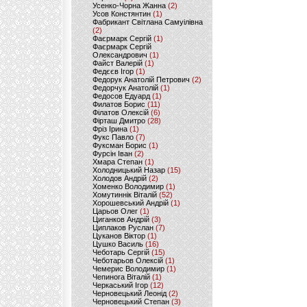
Усенко-Чорна Жанна
(2)
Усов Констянтин
(1)
Фабрикант Світлана Самуілівна
(2)
Фаєрмарк Сергій
(1)
Фаєрмарк Сергій
Олександрович
(1)
Файст Валерій
(1)
Федєєв Ігор
(1)
Федорук Анатолій Петрович
(2)
Федорчук Анатолій
(1)
Федосов Едуард
(1)
Филатов Борис
(11)
Філатов Олексій
(6)
Фірташ Дмитро
(28)
Фріз Ірина
(1)
Фукс Павло
(7)
Фуксман Борис
(1)
Фурсін Іван
(2)
Хмара Степан
(1)
Холодницький Назар
(15)
Холодов Андрій
(2)
Хоменко Володимир
(1)
Хомутиннік Віталій
(52)
Хорошевський Андрій
(1)
Царьов Олег
(1)
Циганков Андрій
(3)
Циплаков Руслан
(7)
Цуканов Віктор
(1)
Цушко Василь
(16)
Чеботарь Сергій
(15)
Чеботарьов Олексій
(1)
Чемерис Володимир
(1)
Чепинога Віталій
(1)
Черкаський Ігор
(12)
Черновецький Леонід
(2)
Черновецький Степан
(3)