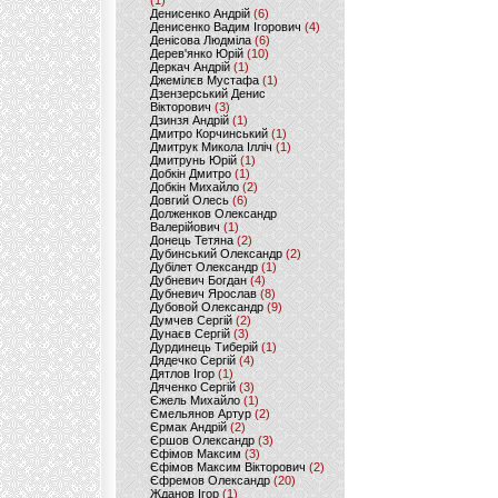
(1)
Денисенко Андрій
(6)
Денисенко Вадим Ігорович
(4)
Денісова Людміла
(6)
Дерев'янко Юрій
(10)
Деркач Андрій
(1)
Джемілєв Мустафа
(1)
Дзензерський Денис
Вікторович
(3)
Дзинзя Андрій
(1)
Дмитро Корчинський
(1)
Дмитрук Микола Ілліч
(1)
Дмитрунь Юрій
(1)
Добкін Дмитро
(1)
Добкін Михайло
(2)
Довгий Олесь
(6)
Долженков Олександр
Валерійович
(1)
Донець Тетяна
(2)
Дубинський Олександр
(2)
Дубілет Олександр
(1)
Дубневич Богдан
(4)
Дубневич Ярослав
(8)
Дубовой Олександр
(9)
Думчев Сергій
(2)
Дунаєв Сергій
(3)
Дурдинець Тиберій
(1)
Дядечко Сергій
(4)
Дятлов Ігор
(1)
Дяченко Сергій
(3)
Єжель Михайло
(1)
Ємельянов Артур
(2)
Єрмак Андрій
(2)
Єршов Олександр
(3)
Єфімов Максим
(3)
Єфімов Максим Вікторович
(2)
Єфремов Олександр
(20)
Жданов Ігор
(1)