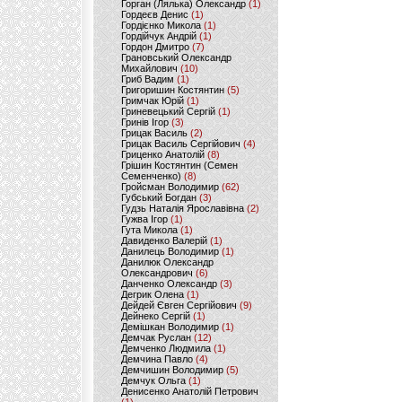
Горган (Лялька) Олександр
(1)
Гордеєв Денис
(1)
Гордієнко Микола
(1)
Гордійчук Андрій
(1)
Гордон Дмитро
(7)
Грановський Олександр
Михайлович
(10)
Гриб Вадим
(1)
Григоришин Костянтин
(5)
Гримчак Юрій
(1)
Гриневецький Сергій
(1)
Гринів Ігор
(3)
Грицак Василь
(2)
Грицак Василь Сергійович
(4)
Гриценко Анатолій
(8)
Грішин Костянтин (Семен
Семенченко)
(8)
Гройсман Володимир
(62)
Губський Богдан
(3)
Гудзь Наталія Ярославівна
(2)
Гужва Ігор
(1)
Гута Микола
(1)
Давиденко Валерій
(1)
Данилець Володимир
(1)
Данилюк Олександр
Олександрович
(6)
Данченко Олександр
(3)
Дегрик Олена
(1)
Дейдей Євген Сергійович
(9)
Дейнеко Сергій
(1)
Демішкан Володимир
(1)
Демчак Руслан
(12)
Демченко Людмила
(1)
Демчина Павло
(4)
Демчишин Володимир
(5)
Демчук Ольга
(1)
Денисенко Анатолій Петрович