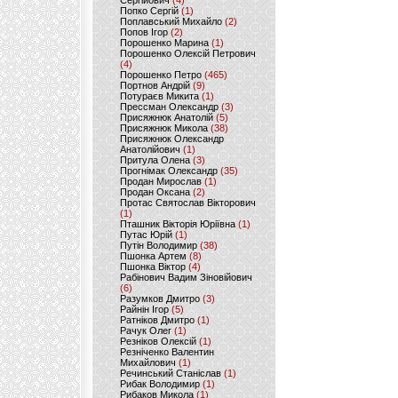
Сергійович
(4)
Попко Сергій
(1)
Поплавський Михайло
(2)
Попов Ігор
(2)
Порошенко Марина
(1)
Порошенко Олексій Петрович
(4)
Порошенко Петро
(465)
Портнов Андрій
(9)
Потураєв Микита
(1)
Прессман Олександр
(3)
Присяжнюк Анатолій
(5)
Присяжнюк Микола
(38)
Присяжнюк Олександр
Анатолійович
(1)
Притула Олена
(3)
Прогнімак Олександр
(35)
Продан Мирослав
(1)
Продан Оксана
(2)
Протас Святослав Вікторович
(1)
Пташник Вікторія Юріївна
(1)
Путас Юрій
(1)
Путін Володимир
(38)
Пшонка Артем
(8)
Пшонка Віктор
(4)
Рабінович Вадим Зіновійович
(6)
Разумков Дмитро
(3)
Райнін Ігор
(5)
Ратніков Дмитро
(1)
Рачук Олег
(1)
Резніков Олексій
(1)
Резніченко Валентин
Михайлович
(1)
Речинський Станіслав
(1)
Рибак Володимир
(1)
Рибаков Микола
(1)