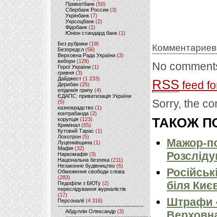
Приватбанк
(50)
Сбербанк России
(3)
Укрінбанк
(7)
Укрсоцбанк
(2)
Фідобанк
(1)
Юніон стандард банк
(1)
Без рубрики
(19)
Комментариев
Безпредєл
(56)
Верховна Рада України
(3)
вибори
(128)
No comments
Герої України
(1)
гривня
(3)
Дайджест
(1 233)
RSS
feed fo
Дерибан
(25)
епідемія грипу
(4)
ЄДАПС: приватизація України
Sorry, the co
(5)
казнокрадство
(1)
контрабанда
(2)
ТАКОЖ ПО
корупція
(123)
Кримінал
(55)
Кутовий Тарас
(1)
Лохотрон
(5)
Мажор-по
Луценківщина
(1)
Мафія
(32)
Розсліду
Наркомафія
(3)
Національна безпека
(211)
Незаконне будівництво
(6)
Російськ
Обмеження свободи слова
(283)
біля Киє
Педофіли з БЮТу
(2)
переслідування журналістів
(17)
Штрафи «
Персоналії
(4 316)
Абдуллін Олександр
(3)
Верховна