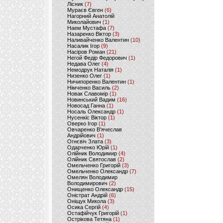
Лісник
(7)
Мураєв Євген
(6)
Нагорний Анатолій
Миколайович
(1)
Наем Мустафа
(7)
Назаренко Віктор
(3)
Наливайченко Валентин
(10)
Насалик Ігор
(9)
Насіров Роман
(21)
Негой Федір Федорович
(1)
Недава Олег
(4)
Немодрук Наталія
(1)
Низенко Олег
(1)
Ничипоренко Валентин
(1)
Німченко Василь
(2)
Новак Славомір
(1)
Новинський Вадим
(16)
Новосад Ганна
(1)
Носаль Олександр
(1)
Нусенкіс Віктор
(1)
Оверко Ігор
(1)
Овчаренко В'ячеслав
Андрійович
(1)
Огнєвіч Злата
(3)
Одарченко Юрій
(1)
Олійник Володимир
(4)
Олійник Святослав
(2)
Омельченко Григорій
(3)
Омельченко Олександр
(7)
Омелян Володимир
Володимирович
(2)
Онищенко Олександр
(15)
Оністрат Андрій
(6)
Оніщук Микола
(3)
Осика Сергій
(4)
Остафійчук Григорій
(1)
Острікова Тетяна
(1)