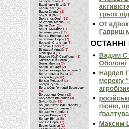
Барбул Павло
(1)
активіст
Барвіненко Віталій
(3)
Барна Олег
(4)
Барна Степан
(2)
трьох пі
Баулін Юрій
(2)
Бахматюк Олег
(91)
Бахтеєва Тетяна
(55)
От адвок
Бачун Олег
(3)
Бейлін Михайло
(1)
Гавриш м
Бережна Ірина
(12)
Береза Борислав
(2)
Березенко Сергій
(7)
ОСТАННІ
Березкін Станіслав
(5)
Березюк Олег
(2)
Білецький Андрій
(1)
Білик Ірина
(1)
Вадим Ст
Бірюков Юрій Сергійович
(2)
Блажівський Петро
(1)
Оболоні
Бланк Максим
(3)
Бобов Геннадій
(2)
Бобов Геннадій Борисович
(1)
Нардеп 
Богартирьова Раїса
(32)
Богдан Андрій
(8)
мережу “
Богдан Губський
(1)
Богдан Руслан
(8)
агробізн
Боголюбов Геннадій Борисович
(5)
Богомолець Ольга
(2)
російськ
Богуслаєв Вячеслав
(4)
Бойко Юрій
(13)
пісню, щ
Бондар Віктор Васильович
(1)
Бондарєв Костянтин
(4)
Бондарчук Сергій
(1)
ґвалтува
Бондик Валерій
(1)
Бондик Віктор
(5)
Максим 
Борзов Сергiй
(2)
Борис Адамов
(1)