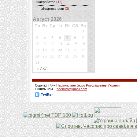
шахрайство
(12)
aliexpress.com
(3)
Август 2026
Пн
Вт
Ср
Чт
Пт
Сб
Вс
1
2
3
4
5
6
7
8
9
10
11
12
13
14
15
16
17
18
19
20
21
22
23
24
25
26
27
28
29
30
31
« Июл
Copyright © –
Національне Бюро Розслідувань України
Пишіть нам –
nacburo@gmail.com
.