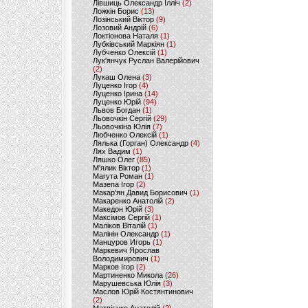
Лівшиць Олександр Ілліч
(2)
Ложкін Борис
(13)
Лозінський Віктор
(9)
Лозовий Андрій
(6)
Локтіонова Наталя
(1)
Лубківський Маркіян
(1)
Лубченко Олексій
(1)
Лук'янчук Руслан Валерійович
(2)
Лукаш Олена
(3)
Луценко Ігор
(4)
Луценко Ірина
(14)
Луценко Юрій
(94)
Львов Богдан
(1)
Льовочкін Сергій
(29)
Льовочкіна Юлія
(7)
Любченко Олексій
(1)
Лялька (Горган) Олександр
(4)
Лях Вадим
(1)
Ляшко Олег
(85)
М'ялик Віктор
(1)
Магута Роман
(1)
Мазепа Ігор
(2)
Макар'ян Давид Борисович
(1)
Макаренко Анатолій
(2)
Македон Юрій
(3)
Максімов Сергій
(1)
Маліков Віталій
(1)
Малінін Олександр
(1)
Манцуров Игорь
(1)
Маркевич Ярослав
Володимирович
(1)
Марков Ігор
(2)
Мартиненко Микола
(26)
Марушевська Юлія
(3)
Маслов Юрій Костянтинович
(2)