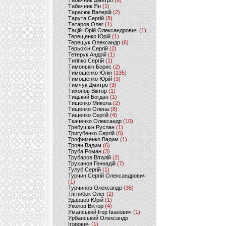
Табачник Дмитро
(6)
Табачник Ян
(1)
Тарасюк Валерій
(2)
Тарута Сергій
(8)
Татаров Олег
(1)
Тацій Юрій Олександрович
(1)
Терещенко Юрій
(1)
Терещук Олександр
(6)
Терьохін Сергій
(2)
Тетерук Андрій
(1)
Тигіпко Сергій
(1)
Тимонькін Борис
(2)
Тимошенко Юлія
(135)
Тимошенко Юрій
(3)
Тимчук Дмитро
(3)
Тихонов Віктор
(1)
Тицький Богдан
(1)
Тищенко Микола
(2)
Тищенко Олена
(8)
Тищенко Сергій
(4)
Ткаченко Олександр
(10)
Требушкін Руслан
(1)
Тригубенко Сергій
(6)
Трофименко Вадим
(1)
Троян Вадим
(6)
Труба Роман
(3)
Трубаров Віталій
(2)
Труханов Геннадій
(7)
Тулуб Сергій
(1)
Турчин Сергій Олександрович
(1)
Турчинов Олександр
(35)
Тягнибок Олег
(2)
Ударцов Юрій
(1)
Уколов Віктор
(4)
Уманський Ігор Іванович
(1)
Урбанський Олександр
Ігорович
(1)