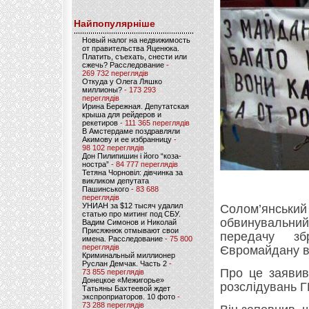
Найпопулярніше
Новый налог на недвижимость
от правительства Яценюка.
Платить, съехать, снести или
сжечь? Расследование
-
269 732 переглядів
Откуда у Олега Ляшко
миллионы?
- 173 293
переглядів
Ирина Бережная. Депутатская
крыша для рейдеров и
рекетиров
- 111 365 переглядів
В Амстердаме поздравляли
Акимову и ее избранницу
-
98 102 переглядів
Дон Пилипишин і його “коза-
ностра”
- 84 777 переглядів
Тетяна Чорновіл: дівчинка за
викликом депутата
Пашинського
- 83 688
переглядів
УНИАН за $12 тысяч удалил
Солом’янськ
статью про митинг под СБУ.
обвинувальний
Вадим Симонов и Николай
Присяжнюк отмывают свои
передачу зб
имена. Расследование
- 75 800
переглядів
Євромайдану в
Криминальный миллионер
Руслан Демчак. Часть 2
-
Про це заявив
73 855 переглядів
Донецкое «Межигорье»
розслідувань Г
Татьяны Бахтеевой ждет
экспроприаторов. 10 фото
-
73 288 переглядів