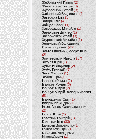
Жебрівський Павло
(2)
Жеваго Констянтин
(8)
Журавський Віталій
(3)
Забарський Владислав
(1)
Заверуха Віта
(3)
Загорій Гліб
(4)
Зайцев Сергій
(1)
Запорожець Михайло
(1)
Зарахович Дмитро
(1)
Захарченко Віталій
(3)
Згуровський Михайло
(1)
Зеленський Володимир
Олександрович
(266)
Злата Огневич (Бордюг Інна)
(2)
Злочевський Микола
(17)
Зозуля Юрій
(1)
Зубик Володимир
(2)
Зубко Геннадій
(1)
Зуєв Максим
(1)
Зюков Юрій
(1)
Іваненко Роман
(2)
Іванісов Роман
(3)
Іванчук Андрій
(2)
Іванчук Андрій Володимирович
(5)
Іванющенко Юрій
(17)
Ілларіонов Андрій
(1)
Ільюк Артем Олександрович
(2)
Іоффе Юлій
(1)
Калетник Григорій
(1)
Калетник Ігор
(33)
Кальцев Володимир
(1)
Камельчук Юрій
(1)
Карабань Володимир
Миколайович
(1)