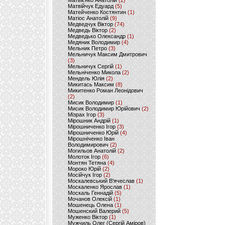
Матвієнко Анатолій
(2)
Матвійчук Едуард
(5)
Матейченко Костянтин
(1)
Матіос Анатолій
(9)
Медведчук Віктор
(74)
Медведь Віктор
(2)
Медведько Олександр
(1)
Медяник Володимир
(4)
Мельник Петро
(3)
Мельничук Максим Дмитрович
(3)
Мельничук Сергій
(1)
Мельніченко Микола
(2)
Мендель Юлія
(2)
Микитась Максим
(8)
Микитенко Роман Леонідович
(2)
Мисик Володимир
(1)
Мисик Володимир Юрійович
(2)
Мізрах Ігор
(3)
Мірошник Андрій
(1)
Мірошниченко Ігор
(3)
Мірошниченко Юрій
(4)
Мірошніченко Іван
Володимирович
(2)
Могильов Анатолій
(2)
Молоток Ігор
(6)
Монтян Тетяна
(4)
Мороко Юрій
(2)
Мосійчук Ігор
(2)
Москалевський В'ячеслав
(1)
Москаленко Ярослав
(1)
Москаль Геннадій
(5)
Мочанов Олексій
(1)
Мошенець Олена
(1)
Мошенский Валерий
(5)
Муженко Віктор
(1)
Мужчиль Олег (Сергій Аміров)