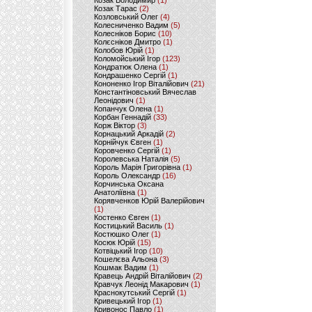
Козак Володимир
(1)
Козак Тарас
(2)
Козловський Олег
(4)
Колесниченко Вадим
(5)
Колесніков Борис
(10)
Колєсніков Дмитро
(1)
Колобов Юрій
(1)
Коломойський Ігор
(123)
Кондратюк Олена
(1)
Кондрашенко Сергій
(1)
Кононенко Ігор Віталійович
(21)
Константіновський Вячеслав
Леонідович
(1)
Копанчук Олена
(1)
Корбан Геннадій
(33)
Корж Віктор
(3)
Корнацький Аркадій
(2)
Корнійчук Євген
(1)
Коровченко Сергій
(1)
Королевська Наталія
(5)
Король Марія Григорівна
(1)
Король Олександр
(16)
Корчинська Оксана
Анатоліївна
(1)
Корявченков Юрій Валерійович
(1)
Костенко Євген
(1)
Костицький Василь
(1)
Костюшко Олег
(1)
Косюк Юрій
(15)
Котвіцький Ігор
(10)
Кошелєва Альона
(3)
Кошмак Вадим
(1)
Кравець Андрій Віталійович
(2)
Кравчук Леонід Макарович
(1)
Краснокутський Сергій
(1)
Кривецький Ігор
(1)
Кривонос Павло
(1)