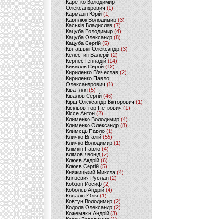
Каретко Володимир
Олександрович
(1)
Кармазін Юрій
(1)
Карплюк Володимир
(3)
Каськів Владислав
(7)
Кацуба Володимир
(4)
Кацуба Олександр
(8)
Кацуба Сергій
(5)
Квіташвілі Олександр
(3)
Келестин Валерій
(2)
Кернес Геннадій
(14)
Кивалов Сергій
(12)
Кириленко В’ячеслав
(2)
Кириленко Павло
Олександрович
(1)
Ківа Ілля
(5)
Ківалов Сергій
(46)
Кірш Олександр Вікторович
(1)
Кісільов Ігор Петрович
(1)
Кіссе Антон
(2)
Клименко Володимир
(4)
Клименко Олександр
(8)
Климець Павло
(1)
Кличко Віталій
(55)
Кличко Володимир
(1)
Клімкін Павло
(4)
Клімов Леонід
(2)
Клюєв Андрій
(6)
Клюєв Сергій
(5)
Княжицький Микола
(4)
Князевич Руслан
(2)
Кобзон Иосиф
(2)
Коболєв Андрій
(4)
Ковалів Юлія
(1)
Ковтун Володимир
(2)
Кодола Олександр
(2)
Кожемякін Андрій
(3)