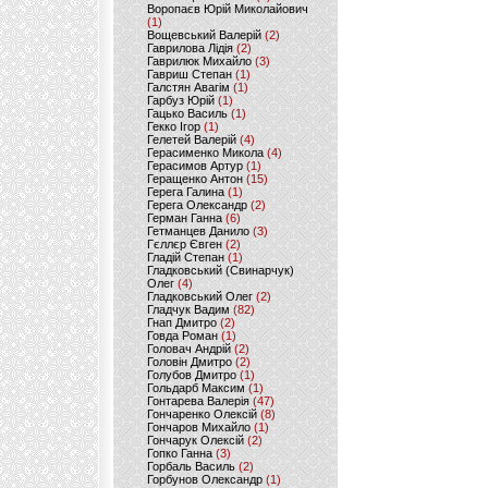
Воропаєв Юрій Миколайович
(1)
Вощевський Валерій
(2)
Гаврилова Лідія
(2)
Гаврилюк Михайло
(3)
Гавриш Степан
(1)
Галстян Авагім
(1)
Гарбуз Юрій
(1)
Гацько Василь
(1)
Гекко Ігор
(1)
Гелетей Валерій
(4)
Герасименко Микола
(4)
Герасимов Артур
(1)
Геращенко Антон
(15)
Герега Галина
(1)
Герега Олександр
(2)
Герман Ганна
(6)
Гетманцев Данило
(3)
Гєллєр Євген
(2)
Гладій Степан
(1)
Гладковський (Свинарчук)
Олег
(4)
Гладковський Олег
(2)
Гладчук Вадим
(82)
Гнап Дмитро
(2)
Говда Роман
(1)
Головач Андрій
(2)
Головін Дмитро
(2)
Голубов Дмитро
(1)
Гольдарб Максим
(1)
Гонтарева Валерія
(47)
Гончаренко Олексій
(8)
Гончаров Михайло
(1)
Гончарук Олексій
(2)
Гопко Ганна
(3)
Горбаль Василь
(2)
Горбунов Олександр
(1)