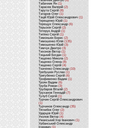
Табачник Дмитро
(6)
Табачник Ян
(1)
Тарасюк Валерій
(2)
Тарута Сергій
(8)
Татаров Олег
(1)
Тацій Юрій Олександрович
(1)
Терещенко Юрій
(1)
Терещук Олександр
(6)
Терьохін Сергій
(2)
Тетерук Андрій
(1)
Тигіпко Сергій
(1)
Тимонькін Борис
(2)
Тимошенко Юлія
(135)
Тимошенко Юрій
(3)
Тимчук Дмитро
(3)
Тихонов Віктор
(1)
Тицький Богдан
(1)
Тищенко Микола
(2)
Тищенко Олена
(8)
Тищенко Сергій
(4)
Ткаченко Олександр
(10)
Требушкін Руслан
(1)
Тригубенко Сергій
(6)
Трофименко Вадим
(1)
Троян Вадим
(6)
Труба Роман
(3)
Трубаров Віталій
(2)
Труханов Геннадій
(7)
Тулуб Сергій
(1)
Турчин Сергій Олександрович
(1)
Турчинов Олександр
(35)
Тягнибок Олег
(2)
Ударцов Юрій
(1)
Уколов Віктор
(4)
Уманський Ігор Іванович
(1)
Урбанський Олександр
Ігорович
(1)