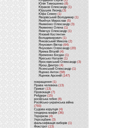
Юлдашев Сергій
(1)
Юлія Тимошенко
(8)
Юраков Олександр
(1)
Юрушев Леонід
(3)
Юфа Семен
(1)
Яворівський Володимир
(1)
Якибчук Мирослав
(5)
Якименко Олександр
(3)
Якименко Олена
(1)
Якімчук Олександр
(1)
Яловий Костянтин
Володимирович
(1)
Янковський Микола
(2)
Янукович Віктор
(64)
Янукович Олександр
(20)
Ярема Віталій
(4)
Яременко Богдан
(1)
Яресько Наталія
(1)
Ярославський Олександр
(3)
Ярош Дмитро
(4)
Ясинський Олександр
(1)
Яценко Антон
(58)
Яценюк Арсеній
(147)
покращення
(1)
Права человека
(13)
Приват
(13)
Провокація
(7)
Рейдери
(15)
російська гебня
(8)
Російсько-українська війна
(793)
Судова корупція
(4)
тендерна мафія
(36)
Тероризм
(4)
Укрсоцбанк
(3)
фальсифікація виборів
(1)
Фокстрот
(13)