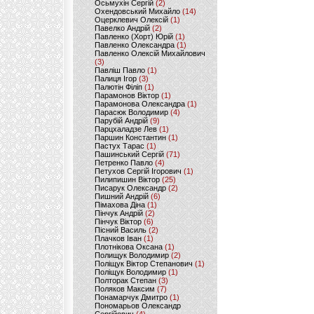
Осьмухін Сергій
(2)
Охендовський Михайло
(14)
Оцерклевич Олексій
(1)
Павелко Андрій
(2)
Павленко (Хорт) Юрій
(1)
Павленко Олександра
(1)
Павленко Олексій Михайлович
(3)
Павліш Павло
(1)
Палиця Ігор
(3)
Палютін Філіп
(1)
Парамонов Віктор
(1)
Парамонова Олександра
(1)
Парасюк Володимир
(4)
Парубій Андрій
(9)
Парцхаладзе Лев
(1)
Паршин Константин
(1)
Пастух Тарас
(1)
Пашинський Сергій
(71)
Петренко Павло
(4)
Петухов Сергій Ігорович
(1)
Пилипишин Віктор
(25)
Писарук Олександр
(2)
Пишний Андрій
(6)
Пімахова Діна
(1)
Пінчук Андрій
(2)
Пінчук Віктор
(6)
Пісний Василь
(2)
Плачков Іван
(1)
Плотнікова Оксана
(1)
Полищук Володимир
(2)
Поліщук Віктор Степанович
(1)
Поліщук Володимир
(1)
Полторак Степан
(3)
Поляков Максим
(7)
Понамарчук Дмитро
(1)
Пономарьов Олександр