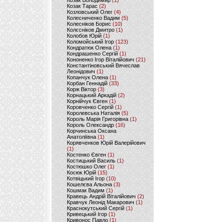
Козак Володимир
(1)
Козак Тарас
(2)
Козловський Олег
(4)
Колесниченко Вадим
(5)
Колесніков Борис
(10)
Колєсніков Дмитро
(1)
Колобов Юрій
(1)
Коломойський Ігор
(123)
Кондратюк Олена
(1)
Кондрашенко Сергій
(1)
Кононенко Ігор Віталійович
(21)
Константіновський Вячеслав
Леонідович
(1)
Копанчук Олена
(1)
Корбан Геннадій
(33)
Корж Віктор
(3)
Корнацький Аркадій
(2)
Корнійчук Євген
(1)
Коровченко Сергій
(1)
Королевська Наталія
(5)
Король Марія Григорівна
(1)
Король Олександр
(16)
Корчинська Оксана
Анатоліївна
(1)
Корявченков Юрій Валерійович
(1)
Костенко Євген
(1)
Костицький Василь
(1)
Костюшко Олег
(1)
Косюк Юрій
(15)
Котвіцький Ігор
(10)
Кошелєва Альона
(3)
Кошмак Вадим
(1)
Кравець Андрій Віталійович
(2)
Кравчук Леонід Макарович
(1)
Краснокутський Сергій
(1)
Кривецький Ігор
(1)
Кривонос Павло
(1)