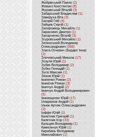
Жебрівський Павло
(2)
Жеваго Констянтин
(8)
Журавський Віталій
(3)
Забарський Владислав
(1)
Заверуха Віта
(3)
Загорій Гліб
(4)
Зайцев Сергій
(1)
Запорожець Михайло
(1)
Зарахович Дмитро
(1)
Захарченко Віталій
(3)
Згуровський Михайло
(1)
Зеленський Володимир
Олександрович
(266)
Злата Огневич (Бордюг Інна)
(2)
Злочевський Микола
(17)
Зозуля Юрій
(1)
Зубик Володимир
(2)
Зубко Геннадій
(1)
Зуєв Максим
(1)
Зюков Юрій
(1)
Іваненко Роман
(2)
Іванісов Роман
(3)
Іванчук Андрій
(2)
Іванчук Андрій Володимирович
(5)
Іванющенко Юрій
(17)
Ілларіонов Андрій
(1)
Ільюк Артем Олександрович
(2)
Іоффе Юлій
(1)
Калетник Григорій
(1)
Калетник Ігор
(33)
Кальцев Володимир
(1)
Камельчук Юрій
(1)
Карабань Володимир
Миколайович
(1)