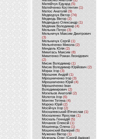
Матвієнко Анатолій
(2)
Матвійчук Едуард
(5)
Матейченко Костянтин
(1)
Матіос Анатолій
(9)
Медведчук Віктор
(74)
Медведь Віктор
(2)
Медведько Олександр
(1)
Медяник Володимир
(4)
Мельник Петро
(3)
Мельничук Максим Дмитрович
(3)
Мельничук Сергій
(1)
Мельніченко Микола
(2)
Мендель Юлія
(2)
Микитась Максим
(8)
Микитенко Роман Леонідович
(2)
Мисик Володимир
(1)
Мисик Володимир Юрійович
(2)
Мізрах Ігор
(3)
Мірошник Андрій
(1)
Мірошниченко Ігор
(3)
Мірошниченко Юрій
(4)
Мірошніченко Іван
Володимирович
(2)
Могильов Анатолій
(2)
Молоток Ігор
(6)
Монтян Тетяна
(4)
Мороко Юрій
(2)
Мосійчук Ігор
(2)
Москалевський В'ячеслав
(1)
Москаленко Ярослав
(1)
Москаль Геннадій
(5)
Мочанов Олексій
(1)
Мошенець Олена
(1)
Мошенский Валерий
(5)
Муженко Віктор
(1)
Мужчиль Олег (Сергій Аміров)