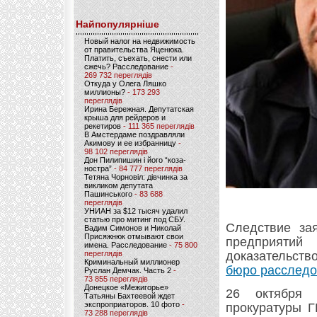
Найпопулярніше
Новый налог на недвижимость
от правительства Яценюка.
Платить, съехать, снести или
сжечь? Расследование
-
269 732 переглядів
Откуда у Олега Ляшко
миллионы?
- 173 293
переглядів
Ирина Бережная. Депутатская
крыша для рейдеров и
рекетиров
- 111 365 переглядів
В Амстердаме поздравляли
Акимову и ее избранницу
-
98 102 переглядів
Дон Пилипишин і його “коза-
ностра”
- 84 777 переглядів
Тетяна Чорновіл: дівчинка за
викликом депутата
Пашинського
- 83 688
переглядів
УНИАН за $12 тысяч удалил
статью про митинг под СБУ.
Следствие за
Вадим Симонов и Николай
Присяжнюк отмывают свои
предприяти
имена. Расследование
- 75 800
переглядів
доказательст
Криминальный миллионер
бюро расследо
Руслан Демчак. Часть 2
-
73 855 переглядів
Донецкое «Межигорье»
26 октября 
Татьяны Бахтеевой ждет
экспроприаторов. 10 фото
-
прокуратуры Г
73 288 переглядів