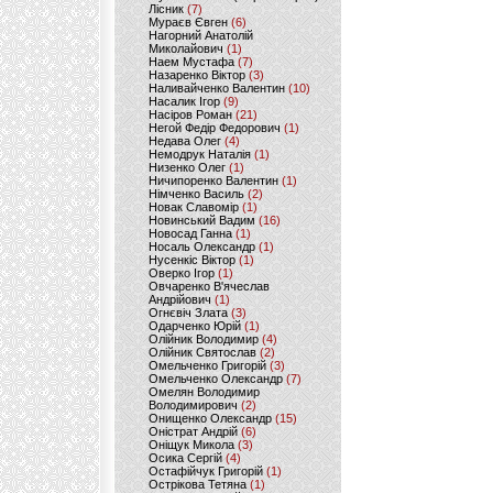
Лісник
(7)
Мураєв Євген
(6)
Нагорний Анатолій
Миколайович
(1)
Наем Мустафа
(7)
Назаренко Віктор
(3)
Наливайченко Валентин
(10)
Насалик Ігор
(9)
Насіров Роман
(21)
Негой Федір Федорович
(1)
Недава Олег
(4)
Немодрук Наталія
(1)
Низенко Олег
(1)
Ничипоренко Валентин
(1)
Німченко Василь
(2)
Новак Славомір
(1)
Новинський Вадим
(16)
Новосад Ганна
(1)
Носаль Олександр
(1)
Нусенкіс Віктор
(1)
Оверко Ігор
(1)
Овчаренко В'ячеслав
Андрійович
(1)
Огнєвіч Злата
(3)
Одарченко Юрій
(1)
Олійник Володимир
(4)
Олійник Святослав
(2)
Омельченко Григорій
(3)
Омельченко Олександр
(7)
Омелян Володимир
Володимирович
(2)
Онищенко Олександр
(15)
Оністрат Андрій
(6)
Оніщук Микола
(3)
Осика Сергій
(4)
Остафійчук Григорій
(1)
Острікова Тетяна
(1)