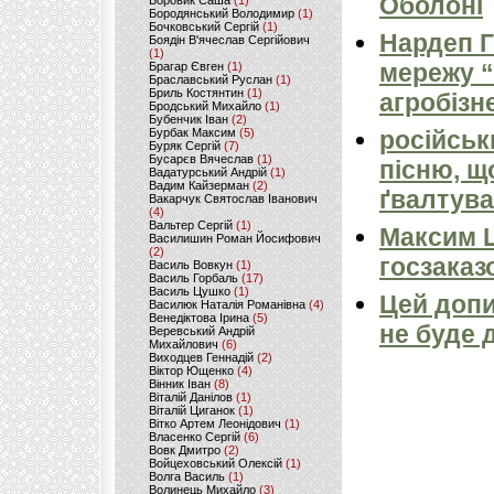
Оболоні
Боровик Саша
(1)
Бородянський Володимир
(1)
Бочковський Сергій
(1)
Нардеп 
Боядін В'ячеслав Сергійович
(1)
мережу “
Брагар Євген
(1)
Браславський Руслан
(1)
Бриль Костянтин
(1)
агробізн
Бродський Михайло
(1)
Бубенчик Іван
(2)
Бурбак Максим
(5)
російськ
Буряк Сергій
(7)
Бусарєв Вячеслав
(1)
пісню, щ
Вадатурський Андрій
(1)
Вадим Кайзерман
(2)
ґвалтува
Вакарчук Святослав Іванович
(4)
Вальтер Сергій
(1)
Максим 
Василишин Роман Йосифович
(2)
госзаказ
Василь Вовкун
(1)
Василь Горбаль
(17)
Василь Цушко
(1)
Цей допи
Василюк Наталія Романівна
(4)
Венедіктова Ірина
(5)
не буде 
Веревський Андрій
Михайлович
(6)
Виходцев Геннадій
(2)
Віктор Ющенко
(4)
Вінник Іван
(8)
Віталій Данілов
(1)
Віталій Циганок
(1)
Вітко Артем Леонідович
(1)
Власенко Сергій
(6)
Вовк Дмитро
(2)
Войцеховський Олексій
(1)
Волга Василь
(1)
Волинець Михайло
(3)