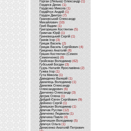
Горган (Лялька) Олександр
(1)
Гордеєв Денис
(1)
Гордієнко Микола
(1)
Гордійчук Андрій
(1)
Гордон Дмитро
(7)
Грановський Олександр
Михайлович
(10)
Гриб Вадим
(1)
Григоришин Костянтин
(5)
Гримчак Юрій
(1)
Гриневецький Сергій
(1)
Гринів Ігор
(3)
Грицак Василь
(2)
Грицак Василь Сергійович
(4)
Гриценко Анатолій
(8)
Грішин Костянтин (Семен
Семенченко)
(8)
Гройсман Володимир
(62)
Губський Богдан
(3)
Гудзь Наталія Ярославівна
(2)
Гужва Ігор
(1)
Гута Микола
(1)
Давиденко Валерій
(1)
Данилець Володимир
(1)
Данилюк Олександр
Олександрович
(6)
Данченко Олександр
(3)
Дегрик Олена
(1)
Дейдей Євген Сергійович
(9)
Дейнеко Сергій
(1)
Демішкан Володимир
(1)
Демчак Руслан
(12)
Демченко Людмила
(1)
Демчина Павло
(4)
Демчишин Володимир
(5)
Демчук Ольга
(1)
Денисенко Анатолій Петрович