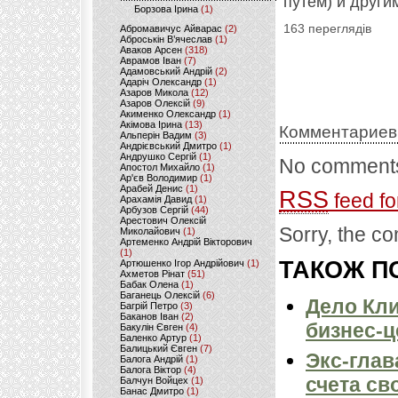
путем) и други
Борзова Ірина
(1)
163 переглядів
Абромавичус Айварас
(2)
Аброськін В’ячеслав
(1)
Аваков Арсен
(318)
Аврамов Іван
(7)
Адамовський Андрій
(2)
Адаріч Олександр
(1)
Азаров Микола
(12)
Азаров Олексій
(9)
Акименко Олександр
(1)
Акімова Ірина
(13)
Комментариев
Альперін Вадим
(3)
Андрієвський Дмитро
(1)
Андрушко Сергій
(1)
No comments
Апостол Михайло
(1)
Ар'єв Володимир
(1)
Арабей Денис
(1)
RSS
feed fo
Арахамія Давид
(1)
Арбузов Сергій
(44)
Арестович Олексій
Sorry, the co
Миколайович
(1)
Артеменко Андрій Вікторович
(1)
ТАКОЖ ПО
Артюшенко Ігор Андрійович
(1)
Ахметов Рінат
(51)
Бабак Олена
(1)
Баганець Олексій
(6)
Дело Кли
Багрій Петро
(3)
Баканов Іван
(2)
бизнес-ц
Бакулін Євген
(4)
Баленко Артур
(1)
Балицький Євген
(7)
Экс-глав
Балога Андрій
(1)
Балога Віктор
(4)
счета св
Балчун Войцех
(1)
Банас Дмитро
(1)