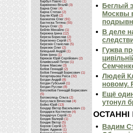
Барбул Павло
(1)
Беглый э
Барвіненко Віталій
(3)
Барна Олег
(4)
Москвы 
Барна Степан
(2)
Баулін Юрій
(2)
Бахматюк Олег
(91)
подрывн
Бахтеєва Тетяна
(55)
Бачун Олег
(3)
Бейлін Михайло
(1)
В деле н
Бережна Ірина
(12)
Береза Борислав
(2)
следстви
Березенко Сергій
(7)
Березкін Станіслав
(5)
Березюк Олег
(2)
Гужва пр
Білецький Андрій
(1)
Білик Ірина
(1)
цивільні
Бірюков Юрій Сергійович
(2)
Блажівський Петро
(1)
Семченк
Бланк Максим
(3)
Бобов Геннадій
(2)
Бобов Геннадій Борисович
(1)
Людей К
Богартирьова Раїса
(32)
Богдан Андрій
(8)
новому.
Богдан Губський
(1)
Богдан Руслан
(8)
Боголюбов Геннадій Борисович
Ещё один
(5)
Богомолець Ольга
(2)
утонул б
Богуслаєв Вячеслав
(4)
Бойко Юрій
(13)
Бондар Віктор Васильович
(1)
Бондарєв Костянтин
(4)
ОСТАННІ
Бондарчук Сергій
(1)
Бондик Валерій
(1)
Бондик Віктор
(5)
Вадим Ст
Борзов Сергiй
(2)
Борис Адамов
(1)