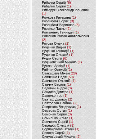
Рибалка Сергій
(6)
Рибалко Сергій
(1)
Римарук Олександр Іванович
(1)
Рожкова Катерина
(1)
Розенблат Борис
(3)
Розенблат Борислав
(8)
Розенко Павло
(2)
Романенко Геннадій
(1)
Романов Роман Анатолійович
(2)
Ротова Олена
(2)
Руденко Вадим
(1)
Руденко Геннадій
(1)
Руденко Олексій
(1)
Рудик Сергій
(6)
Рудьковський Микола
(1)
Руслан Арсірій
(1)
Рябчин Олексій
(1)
Саакашвілі Міхеіл
(28)
Савченко Надія
(50)
Савченко Олексій
(1)
Савчук Василь
(1)
Садовий Андрій
(3)
Сандлер Дмитро
(1)
Сапожко Ігор
(1)
Святаш Дмитро
(2)
Святослав Олійник
(2)
Севрюков Владислав
(1)
Семерак Остап
(1)
Семочко Сергій
(3)
Семченко Ольга
(1)
Сенченко Сергій
(1)
Середюк Олексій
(1)
Серпокрилов Віталій
(1)
Сивохо Сергій
(1)
Сивульський Микола
(2)