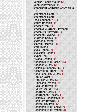
Усенко-Чорна Жанна
(2)
Усов Констянтин
(1)
Фабрикант Світлана Самуілівна
(2)
Фаєрмарк Сергій
(1)
Фаєрмарк Сергій
Олександрович
(1)
Файст Валерій
(1)
Федєєв Ігор
(1)
Федорук Анатолій Петрович
(2)
Федорчук Анатолій
(1)
Федосов Едуард
(1)
Филатов Борис
(11)
Філатов Олексій
(6)
Фірташ Дмитро
(28)
Фріз Ірина
(1)
Фукс Павло
(7)
Фуксман Борис
(1)
Фурсін Іван
(2)
Хмара Степан
(1)
Холодницький Назар
(15)
Холодов Андрій
(2)
Хоменко Володимир
(1)
Хомутиннік Віталій
(52)
Хорошевський Андрій
(1)
Царьов Олег
(1)
Циганков Андрій
(3)
Циплаков Руслан
(7)
Цуканов Віктор
(1)
Цушко Василь
(16)
Чеботарь Сергій
(15)
Чеботарьов Олексій
(1)
Чемерис Володимир
(1)
Чепинога Віталій
(1)
Черкаський Ігор
(12)
Черновецький Леонід
(2)
Черновецький Степан
(3)