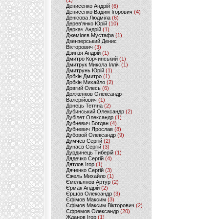
(1)
Денисенко Андрій
(6)
Денисенко Вадим Ігорович
(4)
Денісова Людміла
(6)
Дерев'янко Юрій
(10)
Деркач Андрій
(1)
Джемілєв Мустафа
(1)
Дзензерський Денис
Вікторович
(3)
Дзинзя Андрій
(1)
Дмитро Корчинський
(1)
Дмитрук Микола Ілліч
(1)
Дмитрунь Юрій
(1)
Добкін Дмитро
(1)
Добкін Михайло
(2)
Довгий Олесь
(6)
Долженков Олександр
Валерійович
(1)
Донець Тетяна
(2)
Дубинський Олександр
(2)
Дубілет Олександр
(1)
Дубневич Богдан
(4)
Дубневич Ярослав
(8)
Дубовой Олександр
(9)
Думчев Сергій
(2)
Дунаєв Сергій
(3)
Дурдинець Тиберій
(1)
Дядечко Сергій
(4)
Дятлов Ігор
(1)
Дяченко Сергій
(3)
Єжель Михайло
(1)
Ємельянов Артур
(2)
Єрмак Андрій
(2)
Єршов Олександр
(3)
Єфімов Максим
(3)
Єфімов Максим Вікторович
(2)
Єфремов Олександр
(20)
Жданов Ігор
(1)