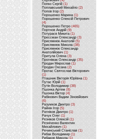
Сергійович
(4)
Попко Сергій
(1)
Поплавський Михайло
(2)
Попов Ігор
(2)
Порошенко Марина
(1)
Порошенко Олексій Петрович
(4)
Порошенко Петро
(465)
Портнов Андрій
(9)
Потураєв Микита
(1)
Прессман Олександр
(3)
Присяжнюк Анатолій
(5)
Присяжнюк Микола
(38)
Присяжнюк Олександр
Анатолійович
(1)
Притула Олена
(3)
Прогнімак Олександр
(35)
Продан Мирослав
(1)
Продан Оксана
(2)
Протас Святослав Вікторович
(1)
Пташник Вікторія Юріївна
(1)
Путас Юрій
(1)
Путін Володимир
(38)
Пшонка Артем
(8)
Пшонка Віктор
(4)
Рабінович Вадим Зіновійович
(6)
Разумков Дмитро
(3)
Райнін Ігор
(5)
Ратніков Дмитро
(1)
Рачук Олег
(1)
Резніков Олексій
(1)
Резніченко Валентин
Михайлович
(1)
Речинський Станіслав
(1)
Рибак Володимир
(1)
Рибаков Микола
(1)