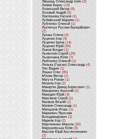
Лівшиць Олександр Ілліч
(2)
Ложкін Борис
(13)
Лозінський Віктор
(9)
Лозовий Андрій
(6)
Локтіонова Наталя
(1)
Лубківський Маркіян
(1)
Лубченко Олексій
(1)
Лук'янчук Руслан Валерійович
(2)
Лукаш Олена
(3)
Луценко Ігор
(4)
Луценко Ірина
(14)
Луценко Юрій
(94)
Львов Богдан
(1)
Льовочкін Сергій
(29)
Льовочкіна Юлія
(7)
Любченко Олексій
(1)
Лялька (Горган) Олександр
(4)
Лях Вадим
(1)
Ляшко Олег
(85)
М'ялик Віктор
(1)
Магута Роман
(1)
Мазепа Ігор
(2)
Макар'ян Давид Борисович
(1)
Макаренко Анатолій
(2)
Македон Юрій
(3)
Максімов Сергій
(1)
Маліков Віталій
(1)
Малінін Олександр
(1)
Манцуров Игорь
(1)
Маркевич Ярослав
Володимирович
(1)
Марков Ігор
(2)
Мартиненко Микола
(26)
Марушевська Юлія
(3)
Маслов Юрій Костянтинович
(2)