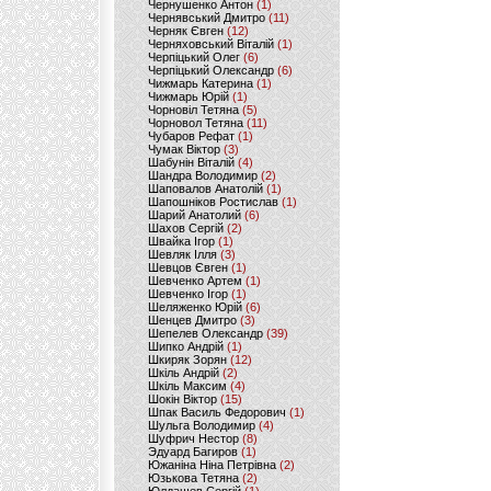
Чернушенко Антон
(1)
Чернявський Дмитро
(11)
Черняк Євген
(12)
Черняховський Віталій
(1)
Черпіцький Олег
(6)
Черпіцький Олександр
(6)
Чижмарь Катерина
(1)
Чижмарь Юрій
(1)
Чорновіл Тетяна
(5)
Чорновол Тетяна
(11)
Чубаров Рефат
(1)
Чумак Віктор
(3)
Шабунін Віталій
(4)
Шандра Володимир
(2)
Шаповалов Анатолій
(1)
Шапошніков Ростислав
(1)
Шарий Анатолий
(6)
Шахов Сергій
(2)
Швайка Ігор
(1)
Шевляк Ілля
(3)
Шевцов Євген
(1)
Шевченко Артем
(1)
Шевченко Ігор
(1)
Шеляженко Юрій
(6)
Шенцев Дмитро
(3)
Шепелев Олександр
(39)
Шипко Андрій
(1)
Шкиряк Зорян
(12)
Шкіль Андрій
(2)
Шкіль Максим
(4)
Шокін Віктор
(15)
Шпак Василь Федорович
(1)
Шульга Володимир
(4)
Шуфрич Нестор
(8)
Эдуард Багиров
(1)
Южаніна Ніна Петрівна
(2)
Юзькова Тетяна
(2)