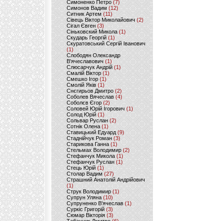
Симоненко Петро
(7)
Симонов Вадим
(12)
Ситник Артем
(11)
Сівець Віктор Миколайович
(2)
Сігал Євген
(3)
Сіньковский Микола
(1)
Скударь Георгій
(1)
Скуратовський Сергій Іванович
(1)
Слободян Олександр
В'ячеславович
(1)
Слюсарчук Андрій
(1)
Смалій Віктор
(1)
Смешко Ігор
(1)
Смолій Яків
(1)
Снєгирьов Дмитро
(2)
Соболев Вячеслав
(4)
Соболєв Єгор
(2)
Соловей Юрій Ігорович
(1)
Солод Юрій
(1)
Сольвар Руслан
(2)
Сотнік Олена
(1)
Ставицький Едуард
(9)
Стаднійчук Роман
(3)
Старикова Ганна
(1)
Стельмах Володимир
(2)
Стефанчук Микола
(1)
Стефанчук Руслан
(1)
Стець Юрій
(1)
Столар Вадим
(27)
Страшний Анатолій Андрійович
(1)
Струк Володимир
(1)
Супрун Уляна
(10)
Супруненко В'ячеслав
(1)
Суркіс Григорій
(3)
Сюмар Вікторія
(3)