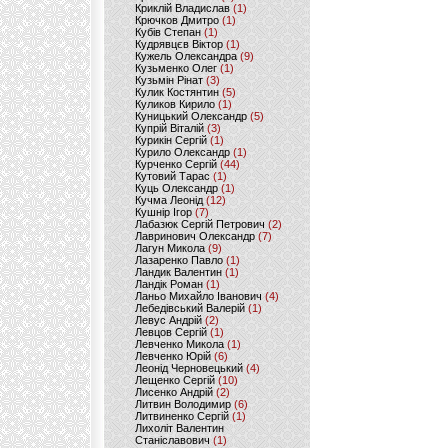
Криклій Владислав
(1)
Крючков Дмитро
(1)
Кубів Степан
(1)
Кудрявцєв Віктор
(1)
Кужель Олександра
(9)
Кузьменко Олег
(1)
Кузьмін Рінат
(3)
Кулик Костянтин
(5)
Куликов Кирило
(1)
Куницький Олександр
(5)
Купрій Віталій
(3)
Курикін Сергій
(1)
Курило Олександр
(1)
Курченко Сергій
(44)
Кутовий Тарас
(1)
Куць Олександр
(1)
Кучма Леонід
(12)
Кушнір Ігор
(7)
Лабазюк Сергій Петрович
(2)
Лавринович Олександр
(7)
Лагун Микола
(9)
Лазаренко Павло
(1)
Ландик Валентин
(1)
Ландік Роман
(1)
Ланьо Михайло Іванович
(4)
Лебедівський Валерій
(1)
Левус Андрій
(2)
Левцов Сергій
(1)
Левченко Микола
(1)
Левченко Юрій
(6)
Леонід Черновецький
(4)
Лещенко Сергій
(10)
Лисенко Андрій
(2)
Литвин Володимир
(6)
Литвиненко Сергій
(1)
Лихоліт Валентин
Станіславович
(1)