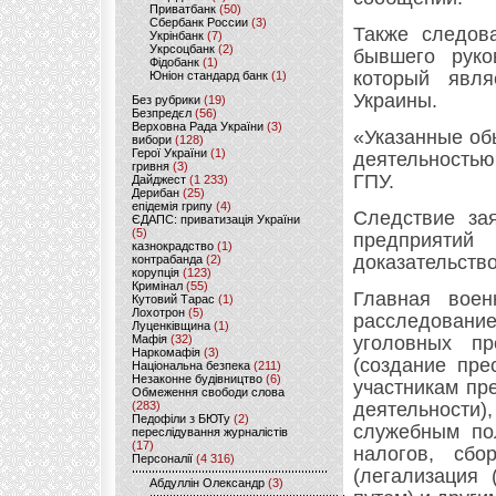
Приватбанк
(50)
Сбербанк России
(3)
Также следов
Укрінбанк
(7)
Укрсоцбанк
(2)
бывшего руко
Фідобанк
(1)
который явля
Юніон стандард банк
(1)
Украины.
Без рубрики
(19)
Безпредєл
(56)
Верховна Рада України
(3)
«Указанные об
вибори
(128)
Герої України
(1)
деятельностью
гривня
(3)
ГПУ.
Дайджест
(1 233)
Дерибан
(25)
епідемія грипу
(4)
Следствие за
ЄДАПС: приватизація України
(5)
предприяти
казнокрадство
(1)
доказательство
контрабанда
(2)
корупція
(123)
Кримінал
(55)
Главная воен
Кутовий Тарас
(1)
Лохотрон
(5)
расследовани
Луценківщина
(1)
Мафія
(32)
уголовных пр
Наркомафія
(3)
(создание пре
Національна безпека
(211)
Незаконне будівництво
(6)
участникам пр
Обмеження свободи слова
(283)
деятельности)
Педофіли з БЮТу
(2)
служебным пол
переслідування журналістів
(17)
налогов, сбо
Персоналії
(4 316)
(легализация 
Абдуллін Олександр
(3)