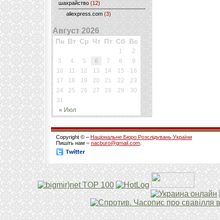
шахрайство
(12)
aliexpress.com
(3)
Август 2026
Пн
Вт
Ср
Чт
Пт
Сб
Вс
1
2
3
4
5
6
7
8
9
10
11
12
13
14
15
16
17
18
19
20
21
22
23
24
25
26
27
28
29
30
31
« Июл
Copyright © –
Національне Бюро Розслідувань України
Пишіть нам –
nacburo@gmail.com
.