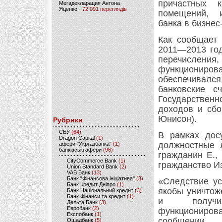
причастных 
Мегадекларация Антона
Яценко
- 72 091 переглядів
помещений, и
банка в бизнес
Как сообщает 
2011—2013 год
перечисления,
функциониров
обеспечивал
банковские с
Государственн
доходов и сбо
Юнисон).
Рубрики
CБУ
(64)
В рамках дос
Dragon Capital
(1)
должностные 
афери "Укргазбанка"
(1)
банківські афери
(96)
гражданин Е.,
CityCommerce Bank
(1)
гражданство И
Union Standard Bank
(2)
VAB Банк
(13)
Банк "Фінансова ініціатива"
(3)
«Следствие ус
Банк Кредит Дніпро
(1)
якобы уничтож
Банк Національний кредит
(3)
Банк Фінанси та кредит
(1)
и получил
Дельта Банк
(3)
Евробанк
(2)
функциониров
Експобанк
(1)
сообщении.
Ощадбанк
(5)