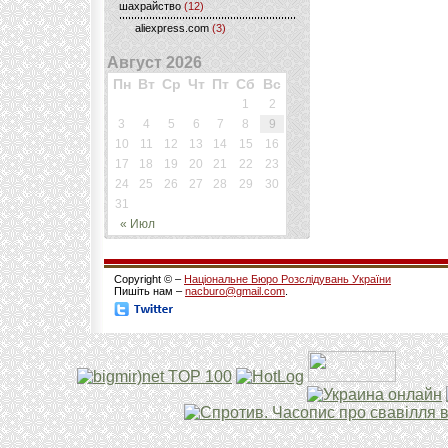
шахрайство
(12)
aliexpress.com
(3)
Август 2026
Пн
Вт
Ср
Чт
Пт
Сб
Вс
1
2
3
4
5
6
7
8
9
10
11
12
13
14
15
16
17
18
19
20
21
22
23
24
25
26
27
28
29
30
31
« Июл
Copyright © –
Національне Бюро Розслідувань України
Пишіть нам –
nacburo@gmail.com
.