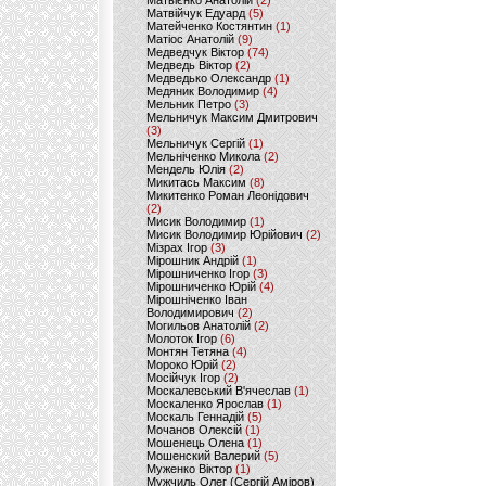
Матвієнко Анатолій
(2)
Матвійчук Едуард
(5)
Матейченко Костянтин
(1)
Матіос Анатолій
(9)
Медведчук Віктор
(74)
Медведь Віктор
(2)
Медведько Олександр
(1)
Медяник Володимир
(4)
Мельник Петро
(3)
Мельничук Максим Дмитрович
(3)
Мельничук Сергій
(1)
Мельніченко Микола
(2)
Мендель Юлія
(2)
Микитась Максим
(8)
Микитенко Роман Леонідович
(2)
Мисик Володимир
(1)
Мисик Володимир Юрійович
(2)
Мізрах Ігор
(3)
Мірошник Андрій
(1)
Мірошниченко Ігор
(3)
Мірошниченко Юрій
(4)
Мірошніченко Іван
Володимирович
(2)
Могильов Анатолій
(2)
Молоток Ігор
(6)
Монтян Тетяна
(4)
Мороко Юрій
(2)
Мосійчук Ігор
(2)
Москалевський В'ячеслав
(1)
Москаленко Ярослав
(1)
Москаль Геннадій
(5)
Мочанов Олексій
(1)
Мошенець Олена
(1)
Мошенский Валерий
(5)
Муженко Віктор
(1)
Мужчиль Олег (Сергій Аміров)