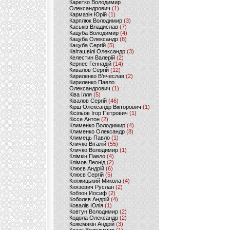
Каретко Володимир
Олександрович
(1)
Кармазін Юрій
(1)
Карплюк Володимир
(3)
Каськів Владислав
(7)
Кацуба Володимир
(4)
Кацуба Олександр
(8)
Кацуба Сергій
(5)
Квіташвілі Олександр
(3)
Келестин Валерій
(2)
Кернес Геннадій
(14)
Кивалов Сергій
(12)
Кириленко В’ячеслав
(2)
Кириленко Павло
Олександрович
(1)
Ківа Ілля
(5)
Ківалов Сергій
(46)
Кірш Олександр Вікторович
(1)
Кісільов Ігор Петрович
(1)
Кіссе Антон
(2)
Клименко Володимир
(4)
Клименко Олександр
(8)
Климець Павло
(1)
Кличко Віталій
(55)
Кличко Володимир
(1)
Клімкін Павло
(4)
Клімов Леонід
(2)
Клюєв Андрій
(6)
Клюєв Сергій
(5)
Княжицький Микола
(4)
Князевич Руслан
(2)
Кобзон Иосиф
(2)
Коболєв Андрій
(4)
Ковалів Юлія
(1)
Ковтун Володимир
(2)
Кодола Олександр
(2)
Кожемякін Андрій
(3)