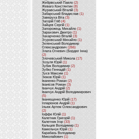
Жебрівський Павло
(2)
Жеваго Констянтин
(8)
Журавський Віталій
(3)
Забарський Владислав
(1)
Заверуха Віта
(3)
Загорій Гліб
(4)
Зайцев Сергій
(1)
Запорожець Михайло
(1)
Зарахович Дмитро
(1)
Захарченко Віталій
(3)
Згуровський Михайло
(1)
Зеленський Володимир
Олександрович
(266)
Злата Огневич (Бордюг Інна)
(2)
Злочевський Микола
(17)
Зозуля Юрій
(1)
Зубик Володимир
(2)
Зубко Геннадій
(1)
Зуєв Максим
(1)
Зюков Юрій
(1)
Іваненко Роман
(2)
Іванісов Роман
(3)
Іванчук Андрій
(2)
Іванчук Андрій Володимирович
(5)
Іванющенко Юрій
(17)
Ілларіонов Андрій
(1)
Ільюк Артем Олександрович
(2)
Іоффе Юлій
(1)
Калетник Григорій
(1)
Калетник Ігор
(33)
Кальцев Володимир
(1)
Камельчук Юрій
(1)
Карабань Володимир
Миколайович
(1)