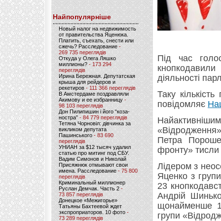
Найпопулярніше
Новый налог на недвижимость
от правительства Яценюка.
Платить, съехать, снести или
сжечь? Расследование
-
269 735 переглядів
Під час голо
Откуда у Олега Ляшко
миллионы?
- 173 294
кнопкодавили 
переглядів
Ирина Бережная. Депутатская
діяльності пар
крыша для рейдеров и
рекетиров
- 111 366 переглядів
Таку кількіст
В Амстердаме поздравляли
Акимову и ее избранницу
-
повідомляє
На
98 103 переглядів
Дон Пилипишин і його “коза-
ностра”
- 84 779 переглядів
Найактивніши
Тетяна Чорновіл: дівчинка за
«Відродження»
викликом депутата
Пашинського
- 83 690
Петра Пороше
переглядів
УНИАН за $12 тысяч удалил
фронту» тисли 
статью про митинг под СБУ.
Вадим Симонов и Николай
Лідером з неос
Присяжнюк отмывают свои
имена. Расследование
- 75 800
Яценко з груп
переглядів
Криминальный миллионер
23 кнопкодавст
Руслан Демчак. Часть 2
-
Андрій Шинько
73 857 переглядів
Донецкое «Межигорье»
щонайменше 17
Татьяны Бахтеевой ждет
экспроприаторов. 10 фото
-
групи «Відрод
73 289 переглядів