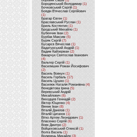
Боровик Саша
(1)
Бородянський Володимир
(1)
Бочковський Сергій
(1)
Боядін В'ячеслав Сергійович
(1)
Брагар Євген
(1)
Браславський Руслан
(1)
Бриль Костянтин
(1)
Бродський Михайло
(1)
Бубенчик Іван
(2)
Бурбак Максим
(5)
Буряк Сергій
(7)
Бусарєв Вячеслав
(1)
Вадатурський Андрій
(1)
Вадим Кайзерман
(2)
Вакарчук Святослав Іванович
(4)
Вальтер Сергій
(1)
Василишин Роман Йосифович
(2)
Василь Вовкун
(1)
Василь Горбаль
(17)
Василь Цушко
(1)
Василюк Наталія Романівна
(4)
Венедіктова Ірина
(5)
Веревський Андрій
Михайлович
(6)
Виходцев Геннадій
(2)
Віктор Ющенко
(4)
Вінник Іван
(8)
Віталій Данілов
(1)
Віталій Циганок
(1)
Вітко Артем Леонідович
(1)
Власенко Сергій
(6)
Вовк Дмитро
(2)
Войцеховський Олексій
(1)
Волга Василь
(1)
Волинець Михайло
(3)