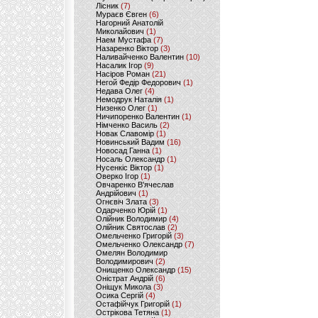
Лісник
(7)
Мураєв Євген
(6)
Нагорний Анатолій
Миколайович
(1)
Наем Мустафа
(7)
Назаренко Віктор
(3)
Наливайченко Валентин
(10)
Насалик Ігор
(9)
Насіров Роман
(21)
Негой Федір Федорович
(1)
Недава Олег
(4)
Немодрук Наталія
(1)
Низенко Олег
(1)
Ничипоренко Валентин
(1)
Німченко Василь
(2)
Новак Славомір
(1)
Новинський Вадим
(16)
Новосад Ганна
(1)
Носаль Олександр
(1)
Нусенкіс Віктор
(1)
Оверко Ігор
(1)
Овчаренко В'ячеслав
Андрійович
(1)
Огнєвіч Злата
(3)
Одарченко Юрій
(1)
Олійник Володимир
(4)
Олійник Святослав
(2)
Омельченко Григорій
(3)
Омельченко Олександр
(7)
Омелян Володимир
Володимирович
(2)
Онищенко Олександр
(15)
Оністрат Андрій
(6)
Оніщук Микола
(3)
Осика Сергій
(4)
Остафійчук Григорій
(1)
Острікова Тетяна
(1)