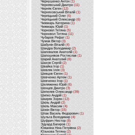
Чернушенко Антон
(1)
Чернявський Дмитро
(11)
Черняк Євген
(12)
Черняховський Віталій
(1)
Черпіцький Олег
(6)
Черпіцький Олександр
(6)
Чижмарь Катерина
(1)
Чижмарь Юрій
(1)
Чорновіл Тетяна
(5)
Чорновол Тетяна
(11)
Чубаров Рефат
(1)
Чумак Віктор
(3)
Шабунін Віталій
(4)
Шандра Володимир
(2)
Шаповалов Анатолій
(1)
Шапошніков Ростислав
(1)
Шарий Анатолий
(6)
Шахов Сергій
(2)
Швайка Ігор
(1)
Шевляк Ілля
(3)
Шевцов Євген
(1)
Шевченко Артем
(1)
Шевченко Ігор
(1)
Шеляженко Юрій
(6)
Шенцев Дмитро
(3)
Шепелев Олександр
(39)
Шипко Андрій
(1)
Шкиряк Зорян
(12)
Шкіль Андрій
(2)
Шкіль Максим
(4)
Шокін Віктор
(15)
Шпак Василь Федорович
(1)
Шульга Володимир
(4)
Шуфрич Нестор
(8)
Эдуард Багиров
(1)
Южаніна Ніна Петрівна
(2)
Юзькова Тетяна
(2)