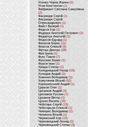
Усенко-Чорна Жанна
(2)
Усов Констянтин
(1)
Фабрикант Світлана Самуілівна
(2)
Фаєрмарк Сергій
(1)
Фаєрмарк Сергій
Олександрович
(1)
Файст Валерій
(1)
Федєєв Ігор
(1)
Федорук Анатолій Петрович
(2)
Федорчук Анатолій
(1)
Федосов Едуард
(1)
Филатов Борис
(11)
Філатов Олексій
(6)
Фірташ Дмитро
(28)
Фріз Ірина
(1)
Фукс Павло
(7)
Фуксман Борис
(1)
Фурсін Іван
(2)
Хмара Степан
(1)
Холодницький Назар
(15)
Холодов Андрій
(2)
Хоменко Володимир
(1)
Хомутиннік Віталій
(52)
Хорошевський Андрій
(1)
Царьов Олег
(1)
Циганков Андрій
(3)
Циплаков Руслан
(7)
Цуканов Віктор
(1)
Цушко Василь
(16)
Чеботарь Сергій
(15)
Чеботарьов Олексій
(1)
Чемерис Володимир
(1)
Чепинога Віталій
(1)
Черкаський Ігор
(12)
Черновецький Леонід
(2)
Черновецький Степан
(3)