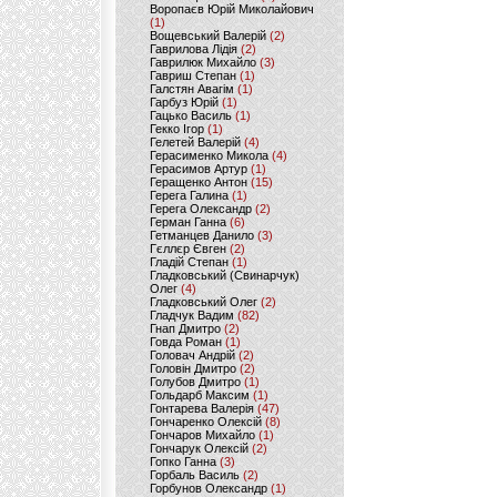
Воропаєв Юрій Миколайович
(1)
Вощевський Валерій
(2)
Гаврилова Лідія
(2)
Гаврилюк Михайло
(3)
Гавриш Степан
(1)
Галстян Авагім
(1)
Гарбуз Юрій
(1)
Гацько Василь
(1)
Гекко Ігор
(1)
Гелетей Валерій
(4)
Герасименко Микола
(4)
Герасимов Артур
(1)
Геращенко Антон
(15)
Герега Галина
(1)
Герега Олександр
(2)
Герман Ганна
(6)
Гетманцев Данило
(3)
Гєллєр Євген
(2)
Гладій Степан
(1)
Гладковський (Свинарчук)
Олег
(4)
Гладковський Олег
(2)
Гладчук Вадим
(82)
Гнап Дмитро
(2)
Говда Роман
(1)
Головач Андрій
(2)
Головін Дмитро
(2)
Голубов Дмитро
(1)
Гольдарб Максим
(1)
Гонтарева Валерія
(47)
Гончаренко Олексій
(8)
Гончаров Михайло
(1)
Гончарук Олексій
(2)
Гопко Ганна
(3)
Горбаль Василь
(2)
Горбунов Олександр
(1)