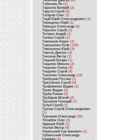
Табачник Дмитро
(6)
Табачник Ян
(1)
Тарасюк Валерій
(2)
Тарута Сергій
(8)
Татаров Олег
(1)
Тацій Юрій Олександрович
(1)
Терещенко Юрій
(1)
Терещук Олександр
(6)
Терьохін Сергій
(2)
Тетерук Андрій
(1)
Тигіпко Сергій
(1)
Тимонькін Борис
(2)
Тимошенко Юлія
(135)
Тимошенко Юрій
(3)
Тимчук Дмитро
(3)
Тихонов Віктор
(1)
Тицький Богдан
(1)
Тищенко Микола
(2)
Тищенко Олена
(8)
Тищенко Сергій
(4)
Ткаченко Олександр
(10)
Требушкін Руслан
(1)
Тригубенко Сергій
(6)
Трофименко Вадим
(1)
Троян Вадим
(6)
Труба Роман
(3)
Трубаров Віталій
(2)
Труханов Геннадій
(7)
Тулуб Сергій
(1)
Турчин Сергій Олександрович
(1)
Турчинов Олександр
(35)
Тягнибок Олег
(2)
Ударцов Юрій
(1)
Уколов Віктор
(4)
Уманський Ігор Іванович
(1)
Урбанський Олександр
Ігорович
(1)