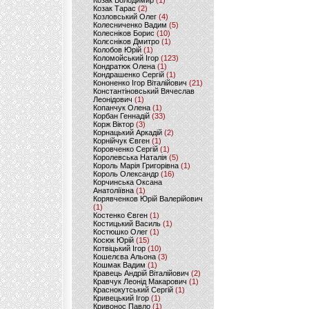
Козак Володимир
(1)
Козак Тарас
(2)
Козловський Олег
(4)
Колесниченко Вадим
(5)
Колесніков Борис
(10)
Колєсніков Дмитро
(1)
Колобов Юрій
(1)
Коломойський Ігор
(123)
Кондратюк Олена
(1)
Кондрашенко Сергій
(1)
Кононенко Ігор Віталійович
(21)
Константіновський Вячеслав
Леонідович
(1)
Копанчук Олена
(1)
Корбан Геннадій
(33)
Корж Віктор
(3)
Корнацький Аркадій
(2)
Корнійчук Євген
(1)
Коровченко Сергій
(1)
Королевська Наталія
(5)
Король Марія Григорівна
(1)
Король Олександр
(16)
Корчинська Оксана
Анатоліївна
(1)
Корявченков Юрій Валерійович
(1)
Костенко Євген
(1)
Костицький Василь
(1)
Костюшко Олег
(1)
Косюк Юрій
(15)
Котвіцький Ігор
(10)
Кошелєва Альона
(3)
Кошмак Вадим
(1)
Кравець Андрій Віталійович
(2)
Кравчук Леонід Макарович
(1)
Краснокутський Сергій
(1)
Кривецький Ігор
(1)
Кривонос Павло
(1)