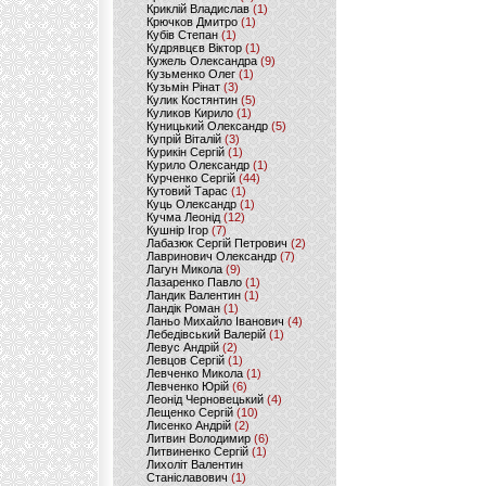
Криклій Владислав
(1)
Крючков Дмитро
(1)
Кубів Степан
(1)
Кудрявцєв Віктор
(1)
Кужель Олександра
(9)
Кузьменко Олег
(1)
Кузьмін Рінат
(3)
Кулик Костянтин
(5)
Куликов Кирило
(1)
Куницький Олександр
(5)
Купрій Віталій
(3)
Курикін Сергій
(1)
Курило Олександр
(1)
Курченко Сергій
(44)
Кутовий Тарас
(1)
Куць Олександр
(1)
Кучма Леонід
(12)
Кушнір Ігор
(7)
Лабазюк Сергій Петрович
(2)
Лавринович Олександр
(7)
Лагун Микола
(9)
Лазаренко Павло
(1)
Ландик Валентин
(1)
Ландік Роман
(1)
Ланьо Михайло Іванович
(4)
Лебедівський Валерій
(1)
Левус Андрій
(2)
Левцов Сергій
(1)
Левченко Микола
(1)
Левченко Юрій
(6)
Леонід Черновецький
(4)
Лещенко Сергій
(10)
Лисенко Андрій
(2)
Литвин Володимир
(6)
Литвиненко Сергій
(1)
Лихоліт Валентин
Станіславович
(1)