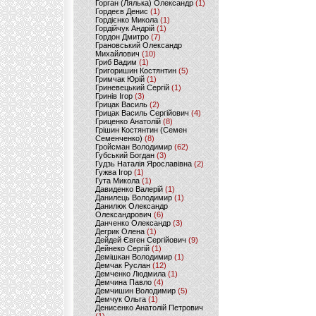
Горган (Лялька) Олександр
(1)
Гордеєв Денис
(1)
Гордієнко Микола
(1)
Гордійчук Андрій
(1)
Гордон Дмитро
(7)
Грановський Олександр
Михайлович
(10)
Гриб Вадим
(1)
Григоришин Костянтин
(5)
Гримчак Юрій
(1)
Гриневецький Сергій
(1)
Гринів Ігор
(3)
Грицак Василь
(2)
Грицак Василь Сергійович
(4)
Гриценко Анатолій
(8)
Грішин Костянтин (Семен
Семенченко)
(8)
Гройсман Володимир
(62)
Губський Богдан
(3)
Гудзь Наталія Ярославівна
(2)
Гужва Ігор
(1)
Гута Микола
(1)
Давиденко Валерій
(1)
Данилець Володимир
(1)
Данилюк Олександр
Олександрович
(6)
Данченко Олександр
(3)
Дегрик Олена
(1)
Дейдей Євген Сергійович
(9)
Дейнеко Сергій
(1)
Демішкан Володимир
(1)
Демчак Руслан
(12)
Демченко Людмила
(1)
Демчина Павло
(4)
Демчишин Володимир
(5)
Демчук Ольга
(1)
Денисенко Анатолій Петрович