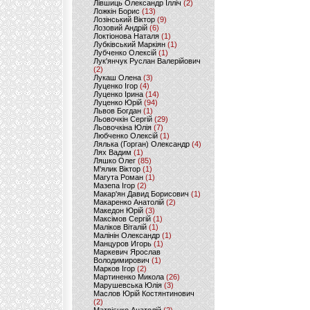
Лівшиць Олександр Ілліч
(2)
Ложкін Борис
(13)
Лозінський Віктор
(9)
Лозовий Андрій
(6)
Локтіонова Наталя
(1)
Лубківський Маркіян
(1)
Лубченко Олексій
(1)
Лук'янчук Руслан Валерійович
(2)
Лукаш Олена
(3)
Луценко Ігор
(4)
Луценко Ірина
(14)
Луценко Юрій
(94)
Львов Богдан
(1)
Льовочкін Сергій
(29)
Льовочкіна Юлія
(7)
Любченко Олексій
(1)
Лялька (Горган) Олександр
(4)
Лях Вадим
(1)
Ляшко Олег
(85)
М'ялик Віктор
(1)
Магута Роман
(1)
Мазепа Ігор
(2)
Макар'ян Давид Борисович
(1)
Макаренко Анатолій
(2)
Македон Юрій
(3)
Максімов Сергій
(1)
Маліков Віталій
(1)
Малінін Олександр
(1)
Манцуров Игорь
(1)
Маркевич Ярослав
Володимирович
(1)
Марков Ігор
(2)
Мартиненко Микола
(26)
Марушевська Юлія
(3)
Маслов Юрій Костянтинович
(2)