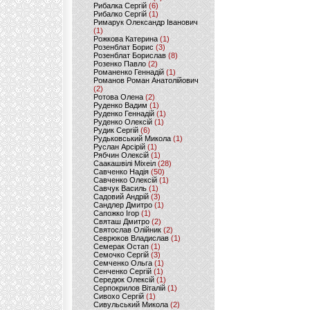
Рибалка Сергій
(6)
Рибалко Сергій
(1)
Римарук Олександр Іванович
(1)
Рожкова Катерина
(1)
Розенблат Борис
(3)
Розенблат Борислав
(8)
Розенко Павло
(2)
Романенко Геннадій
(1)
Романов Роман Анатолійович
(2)
Ротова Олена
(2)
Руденко Вадим
(1)
Руденко Геннадій
(1)
Руденко Олексій
(1)
Рудик Сергій
(6)
Рудьковський Микола
(1)
Руслан Арсірій
(1)
Рябчин Олексій
(1)
Саакашвілі Міхеіл
(28)
Савченко Надія
(50)
Савченко Олексій
(1)
Савчук Василь
(1)
Садовий Андрій
(3)
Сандлер Дмитро
(1)
Сапожко Ігор
(1)
Святаш Дмитро
(2)
Святослав Олійник
(2)
Севрюков Владислав
(1)
Семерак Остап
(1)
Семочко Сергій
(3)
Семченко Ольга
(1)
Сенченко Сергій
(1)
Середюк Олексій
(1)
Серпокрилов Віталій
(1)
Сивохо Сергій
(1)
Сивульський Микола
(2)