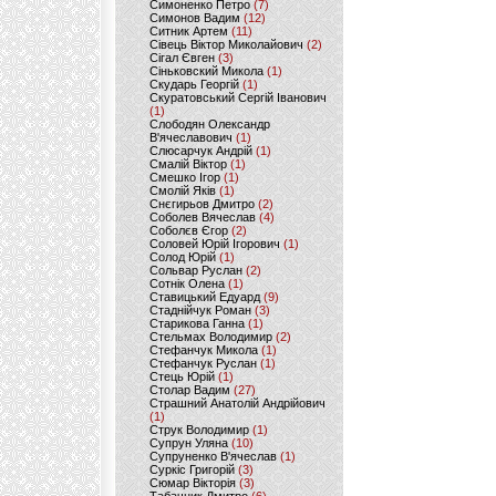
Симоненко Петро
(7)
Симонов Вадим
(12)
Ситник Артем
(11)
Сівець Віктор Миколайович
(2)
Сігал Євген
(3)
Сіньковский Микола
(1)
Скударь Георгій
(1)
Скуратовський Сергій Іванович
(1)
Слободян Олександр
В'ячеславович
(1)
Слюсарчук Андрій
(1)
Смалій Віктор
(1)
Смешко Ігор
(1)
Смолій Яків
(1)
Снєгирьов Дмитро
(2)
Соболев Вячеслав
(4)
Соболєв Єгор
(2)
Соловей Юрій Ігорович
(1)
Солод Юрій
(1)
Сольвар Руслан
(2)
Сотнік Олена
(1)
Ставицький Едуард
(9)
Стаднійчук Роман
(3)
Старикова Ганна
(1)
Стельмах Володимир
(2)
Стефанчук Микола
(1)
Стефанчук Руслан
(1)
Стець Юрій
(1)
Столар Вадим
(27)
Страшний Анатолій Андрійович
(1)
Струк Володимир
(1)
Супрун Уляна
(10)
Супруненко В'ячеслав
(1)
Суркіс Григорій
(3)
Сюмар Вікторія
(3)