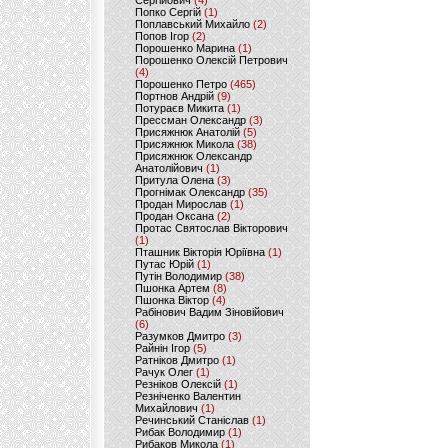
Сергійович
(4)
Попко Сергій
(1)
Поплавський Михайло
(2)
Попов Ігор
(2)
Порошенко Марина
(1)
Порошенко Олексій Петрович
(4)
Порошенко Петро
(465)
Портнов Андрій
(9)
Потураєв Микита
(1)
Прессман Олександр
(3)
Присяжнюк Анатолій
(5)
Присяжнюк Микола
(38)
Присяжнюк Олександр
Анатолійович
(1)
Притула Олена
(3)
Прогнімак Олександр
(35)
Продан Мирослав
(1)
Продан Оксана
(2)
Протас Святослав Вікторович
(1)
Пташник Вікторія Юріївна
(1)
Путас Юрій
(1)
Путін Володимир
(38)
Пшонка Артем
(8)
Пшонка Віктор
(4)
Рабінович Вадим Зіновійович
(6)
Разумков Дмитро
(3)
Райнін Ігор
(5)
Ратніков Дмитро
(1)
Рачук Олег
(1)
Резніков Олексій
(1)
Резніченко Валентин
Михайлович
(1)
Речинський Станіслав
(1)
Рибак Володимир
(1)
Рибаков Микола
(1)