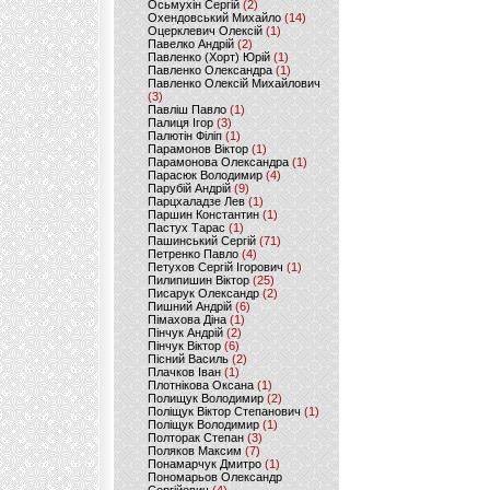
Осьмухін Сергій
(2)
Охендовський Михайло
(14)
Оцерклевич Олексій
(1)
Павелко Андрій
(2)
Павленко (Хорт) Юрій
(1)
Павленко Олександра
(1)
Павленко Олексій Михайлович
(3)
Павліш Павло
(1)
Палиця Ігор
(3)
Палютін Філіп
(1)
Парамонов Віктор
(1)
Парамонова Олександра
(1)
Парасюк Володимир
(4)
Парубій Андрій
(9)
Парцхаладзе Лев
(1)
Паршин Константин
(1)
Пастух Тарас
(1)
Пашинський Сергій
(71)
Петренко Павло
(4)
Петухов Сергій Ігорович
(1)
Пилипишин Віктор
(25)
Писарук Олександр
(2)
Пишний Андрій
(6)
Пімахова Діна
(1)
Пінчук Андрій
(2)
Пінчук Віктор
(6)
Пісний Василь
(2)
Плачков Іван
(1)
Плотнікова Оксана
(1)
Полищук Володимир
(2)
Поліщук Віктор Степанович
(1)
Поліщук Володимир
(1)
Полторак Степан
(3)
Поляков Максим
(7)
Понамарчук Дмитро
(1)
Пономарьов Олександр