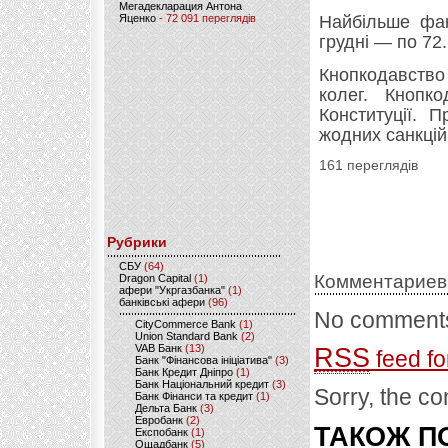
Мегадекларация Антона
Яценко
- 72 091 переглядів
Найбільше фак
грудні — по 72.
Кнопкодавство
колег. Кнопк
Конституції. 
жодних санкцій
161 переглядів
Рубрики
CБУ
(64)
Комментариев
Dragon Capital
(1)
афери "Укргазбанка"
(1)
банківські афери
(96)
No comments
CityCommerce Bank
(1)
Union Standard Bank
(2)
VAB Банк
(13)
RSS
feed fo
Банк "Фінансова ініціатива"
(3)
Банк Кредит Дніпро
(1)
Банк Національний кредит
(3)
Sorry, the co
Банк Фінанси та кредит
(1)
Дельта Банк
(3)
Евробанк
(2)
ТАКОЖ ПО
Експобанк
(1)
Ощадбанк
(5)