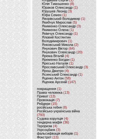
Юлдашев Сергій
(1)
Юлія Тимошенко
(8)
Юраков Олександр
(1)
Юрушев Леонід
(3)
Юфа Семен
(1)
Яворівський Володимир
(1)
Якибчук Мирослав
(5)
Якименко Олександр
(3)
Якименко Олена
(1)
Якімчук Олександр
(1)
Яловий Костянтин
Володимирович
(1)
Янковський Микола
(2)
Янукович Віктор
(64)
Янукович Олександр
(20)
Ярема Віталій
(4)
Яременко Богдан
(1)
Яресько Наталія
(1)
Ярославський Олександр
(3)
Ярош Дмитро
(4)
Ясинський Олександр
(1)
Яценко Антон
(58)
Яценюк Арсеній
(147)
покращення
(1)
Права человека
(13)
Приват
(13)
Провокація
(7)
Рейдери
(15)
російська гебня
(8)
Російсько-українська війна
(793)
Судова корупція
(4)
тендерна мафія
(36)
Тероризм
(4)
Укрсоцбанк
(3)
фальсифікація виборів
(1)
Фокстрот
(13)