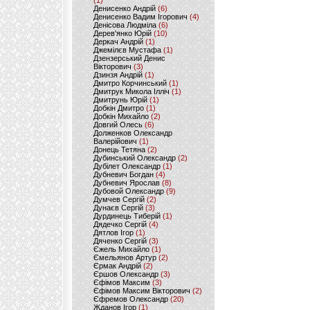
(1)
Денисенко Андрій
(6)
Денисенко Вадим Ігорович
(4)
Денісова Людміла
(6)
Дерев'янко Юрій
(10)
Деркач Андрій
(1)
Джемілєв Мустафа
(1)
Дзензерський Денис
Вікторович
(3)
Дзинзя Андрій
(1)
Дмитро Корчинський
(1)
Дмитрук Микола Ілліч
(1)
Дмитрунь Юрій
(1)
Добкін Дмитро
(1)
Добкін Михайло
(2)
Довгий Олесь
(6)
Долженков Олександр
Валерійович
(1)
Донець Тетяна
(2)
Дубинський Олександр
(2)
Дубілет Олександр
(1)
Дубневич Богдан
(4)
Дубневич Ярослав
(8)
Дубовой Олександр
(9)
Думчев Сергій
(2)
Дунаєв Сергій
(3)
Дурдинець Тиберій
(1)
Дядечко Сергій
(4)
Дятлов Ігор
(1)
Дяченко Сергій
(3)
Єжель Михайло
(1)
Ємельянов Артур
(2)
Єрмак Андрій
(2)
Єршов Олександр
(3)
Єфімов Максим
(3)
Єфімов Максим Вікторович
(2)
Єфремов Олександр
(20)
Жданов Ігор
(1)