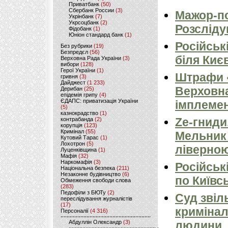
Приватбанк
(50)
Сбербанк России
(3)
Мажор-по
Укрінбанк
(7)
Укрсоцбанк
(2)
Розсліду
Фідобанк
(1)
Юніон стандард банк
(1)
Російськ
Без рубрики
(19)
Безпредєл
(56)
біля Киє
Верховна Рада України
(3)
вибори
(128)
Герої України
(1)
Штрафи «
гривня
(3)
Дайджест
(1 233)
Верховна
Дерибан
(25)
епідемія грипу
(4)
ЄДАПС: приватизація України
імплемен
(5)
казнокрадство
(1)
Ze-гниди
контрабанда
(2)
корупція
(123)
Кримінал
(55)
Мельник
Кутовий Тарас
(1)
Лохотрон
(5)
ліверно
Луценківщина
(1)
Мафія
(32)
Наркомафія
(3)
Російськ
Національна безпека
(211)
Незаконне будівництво
(6)
по Київсь
Обмеження свободи слова
(283)
Педофіли з БЮТу
(2)
Суд звіл
переслідування журналістів
(17)
кримінал
Персоналії
(4 316)
Абдуллін Олександр
(3)
людини