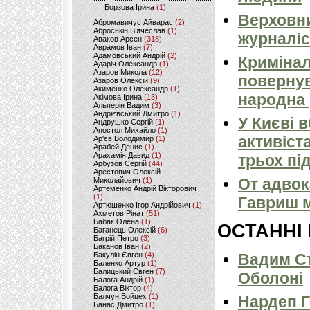
Борзова Ірина
(1)
Верховни
Абромавичус Айварас
(2)
Аброськін В’ячеслав
(1)
журналіс
Аваков Арсен
(318)
Аврамов Іван
(7)
Адамовський Андрій
(2)
Кримінал
Адаріч Олександр
(1)
Азаров Микола
(12)
повернув
Азаров Олексій
(9)
Акименко Олександр
(1)
народна 
Акімова Ірина
(13)
Альперін Вадим
(3)
Андрієвський Дмитро
(1)
У Києві 
Андрушко Сергій
(1)
Апостол Михайло
(1)
активіст
Ар'єв Володимир
(1)
Арабей Денис
(1)
Арахамія Давид
(1)
трьох пі
Арбузов Сергій
(44)
Арестович Олексій
От адвок
Миколайович
(1)
Артеменко Андрій Вікторович
(1)
Гавриш м
Артюшенко Ігор Андрійович
(1)
Ахметов Рінат
(51)
Бабак Олена
(1)
ОСТАННІ
Баганець Олексій
(6)
Багрій Петро
(3)
Баканов Іван
(2)
Бакулін Євген
(4)
Вадим Ст
Баленко Артур
(1)
Балицький Євген
(7)
Оболоні
Балога Андрій
(1)
Балога Віктор
(4)
Балчун Войцех
(1)
Нардеп 
Банас Дмитро
(1)