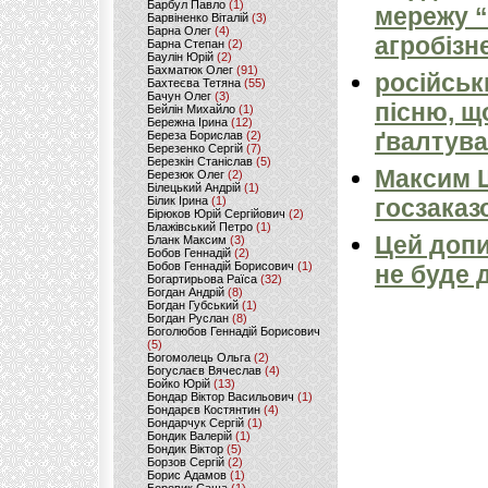
Барбул Павло
(1)
мережу “
Барвіненко Віталій
(3)
Барна Олег
(4)
агробізн
Барна Степан
(2)
Баулін Юрій
(2)
Бахматюк Олег
(91)
російськ
Бахтеєва Тетяна
(55)
Бачун Олег
(3)
пісню, щ
Бейлін Михайло
(1)
Бережна Ірина
(12)
ґвалтува
Береза Борислав
(2)
Березенко Сергій
(7)
Березкін Станіслав
(5)
Максим 
Березюк Олег
(2)
Білецький Андрій
(1)
Білик Ірина
(1)
госзаказ
Бірюков Юрій Сергійович
(2)
Блажівський Петро
(1)
Цей допи
Бланк Максим
(3)
Бобов Геннадій
(2)
Бобов Геннадій Борисович
(1)
не буде 
Богартирьова Раїса
(32)
Богдан Андрій
(8)
Богдан Губський
(1)
Богдан Руслан
(8)
Боголюбов Геннадій Борисович
(5)
Богомолець Ольга
(2)
Богуслаєв Вячеслав
(4)
Бойко Юрій
(13)
Бондар Віктор Васильович
(1)
Бондарєв Костянтин
(4)
Бондарчук Сергій
(1)
Бондик Валерій
(1)
Бондик Віктор
(5)
Борзов Сергiй
(2)
Борис Адамов
(1)