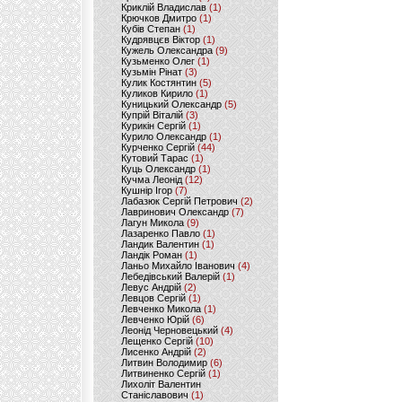
Криклій Владислав
(1)
Крючков Дмитро
(1)
Кубів Степан
(1)
Кудрявцєв Віктор
(1)
Кужель Олександра
(9)
Кузьменко Олег
(1)
Кузьмін Рінат
(3)
Кулик Костянтин
(5)
Куликов Кирило
(1)
Куницький Олександр
(5)
Купрій Віталій
(3)
Курикін Сергій
(1)
Курило Олександр
(1)
Курченко Сергій
(44)
Кутовий Тарас
(1)
Куць Олександр
(1)
Кучма Леонід
(12)
Кушнір Ігор
(7)
Лабазюк Сергій Петрович
(2)
Лавринович Олександр
(7)
Лагун Микола
(9)
Лазаренко Павло
(1)
Ландик Валентин
(1)
Ландік Роман
(1)
Ланьо Михайло Іванович
(4)
Лебедівський Валерій
(1)
Левус Андрій
(2)
Левцов Сергій
(1)
Левченко Микола
(1)
Левченко Юрій
(6)
Леонід Черновецький
(4)
Лещенко Сергій
(10)
Лисенко Андрій
(2)
Литвин Володимир
(6)
Литвиненко Сергій
(1)
Лихоліт Валентин
Станіславович
(1)