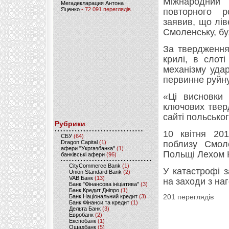
Міжнародний 
Мегадекларация Антона
Яценко
- 72 091 переглядів
повторного р
заявив, що лів
Смоленську, бу
За твердження
крилі, в слот
механізму уда
первинне руйн
«Ці висновки 
ключових тверд
сайті польсько
Рубрики
10 квітня 20
CБУ
(64)
Dragon Capital
(1)
поблизу Смоле
афери "Укргазбанка"
(1)
Польщі Лехом К
банківські афери
(96)
CityCommerce Bank
(1)
У катастрофі 
Union Standard Bank
(2)
VAB Банк
(13)
на заходи з на
Банк "Фінансова ініціатива"
(3)
Банк Кредит Дніпро
(1)
Банк Національний кредит
(3)
201 переглядів
Банк Фінанси та кредит
(1)
Дельта Банк
(3)
Евробанк
(2)
Експобанк
(1)
Ощадбанк
(5)