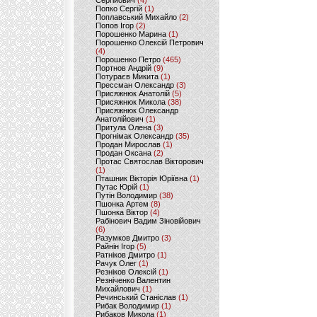
Сергійович
(4)
Попко Сергій
(1)
Поплавський Михайло
(2)
Попов Ігор
(2)
Порошенко Марина
(1)
Порошенко Олексій Петрович
(4)
Порошенко Петро
(465)
Портнов Андрій
(9)
Потураєв Микита
(1)
Прессман Олександр
(3)
Присяжнюк Анатолій
(5)
Присяжнюк Микола
(38)
Присяжнюк Олександр
Анатолійович
(1)
Притула Олена
(3)
Прогнімак Олександр
(35)
Продан Мирослав
(1)
Продан Оксана
(2)
Протас Святослав Вікторович
(1)
Пташник Вікторія Юріївна
(1)
Путас Юрій
(1)
Путін Володимир
(38)
Пшонка Артем
(8)
Пшонка Віктор
(4)
Рабінович Вадим Зіновійович
(6)
Разумков Дмитро
(3)
Райнін Ігор
(5)
Ратніков Дмитро
(1)
Рачук Олег
(1)
Резніков Олексій
(1)
Резніченко Валентин
Михайлович
(1)
Речинський Станіслав
(1)
Рибак Володимир
(1)
Рибаков Микола
(1)