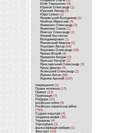
Юлдашев Сергій
(1)
Юлія Тимошенко
(8)
Юраков Олександр
(1)
Юрушев Леонід
(3)
Юфа Семен
(1)
Яворівський Володимир
(1)
Якибчук Мирослав
(5)
Якименко Олександр
(3)
Якименко Олена
(1)
Якімчук Олександр
(1)
Яловий Костянтин
Володимирович
(1)
Янковський Микола
(2)
Янукович Віктор
(64)
Янукович Олександр
(20)
Ярема Віталій
(4)
Яременко Богдан
(1)
Яресько Наталія
(1)
Ярославський Олександр
(3)
Ярош Дмитро
(4)
Ясинський Олександр
(1)
Яценко Антон
(58)
Яценюк Арсеній
(147)
покращення
(1)
Права человека
(13)
Приват
(13)
Провокація
(7)
Рейдери
(15)
російська гебня
(8)
Російсько-українська війна
(793)
Судова корупція
(4)
тендерна мафія
(36)
Тероризм
(4)
Укрсоцбанк
(3)
фальсифікація виборів
(1)
Фокстрот
(13)