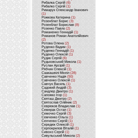
Рибалка Сергій
(6)
Рибалко Сергій
(1)
Римарук Олександр Іванович
(1)
Рожкова Катерина
(1)
Розенблат Борис
(3)
Розенблат Борислав
(8)
Розенко Павло
(2)
Романенко Геннадій
(1)
Романов Роман Анатолійович
(2)
Ротова Олена
(2)
Руденко Вадим
(1)
Руденко Геннадій
(1)
Руденко Олексій
(1)
Рудик Сергій
(6)
Рудьковський Микола
(1)
Руслан Арсірій
(1)
Рябчин Олексій
(1)
Саакашвілі Міхеіл
(28)
Савченко Надія
(50)
Савченко Олексій
(1)
Савчук Василь
(1)
Садовий Андрій
(3)
Сандлер Дмитро
(1)
Сапожко Ігор
(1)
Святаш Дмитро
(2)
Святослав Олійник
(2)
Севрюков Владислав
(1)
Семерак Остап
(1)
Семочко Сергій
(3)
Семченко Ольга
(1)
Сенченко Сергій
(1)
Середюк Олексій
(1)
Серпокрилов Віталій
(1)
Сивохо Сергій
(1)
Сивульський Микола
(2)