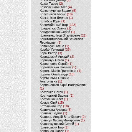
Козак Володимир
(1)
Козак Тарас
(2)
Козловський Олег
(4)
Колесниченко Вадим
(5)
Колесніков Борис
(10)
Колєсніков Дмитро
(1)
Колобов Юрій
(1)
Коломойський Ігор
(123)
Кондратюк Олена
(1)
Кондрашенко Сергій
(1)
Кононенко Ігор Віталійович
(21)
Константіновський Вячеслав
Леонідович
(1)
Копанчук Олена
(1)
Корбан Геннадій
(33)
Корж Віктор
(3)
Корнацький Аркадій
(2)
Корнійчук Євген
(1)
Коровченко Сергій
(1)
Королевська Наталія
(5)
Король Марія Григорівна
(1)
Король Олександр
(16)
Корчинська Оксана
Анатоліївна
(1)
Корявченков Юрій Валерійович
(1)
Костенко Євген
(1)
Костицький Василь
(1)
Костюшко Олег
(1)
Косюк Юрій
(15)
Котвіцький Ігор
(10)
Кошелєва Альона
(3)
Кошмак Вадим
(1)
Кравець Андрій Віталійович
(2)
Кравчук Леонід Макарович
(1)
Краснокутський Сергій
(1)
Кривецький Ігор
(1)
Кривонос Павло
(1)