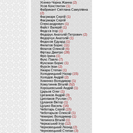
Усенко-Чорна Жанна
(2)
Усов Констянтин
(1)
Фабрикант Світлана Самуілівна
(2)
Фаєрмарк Сергій
(1)
Фаєрмарк Сергій
Олександрович
(1)
Файст Валерій
(1)
Федєєв Ігор
(1)
Федорук Анатолій Петрович
(2)
Федорчук Анатолій
(1)
Федосов Едуард
(1)
Филатов Борис
(11)
Філатов Олексій
(6)
Фірташ Дмитро
(28)
Фріз Ірина
(1)
Фукс Павло
(7)
Фуксман Борис
(1)
Фурсін Іван
(2)
Хмара Степан
(1)
Холодницький Назар
(15)
Холодов Андрій
(2)
Хоменко Володимир
(1)
Хомутиннік Віталій
(52)
Хорошевський Андрій
(1)
Царьов Олег
(1)
Циганков Андрій
(3)
Циплаков Руслан
(7)
Цуканов Віктор
(1)
Цушко Василь
(16)
Чеботарь Сергій
(15)
Чеботарьов Олексій
(1)
Чемерис Володимир
(1)
Чепинога Віталій
(1)
Черкаський Ігор
(12)
Черновецький Леонід
(2)
Черновецький Степан
(3)