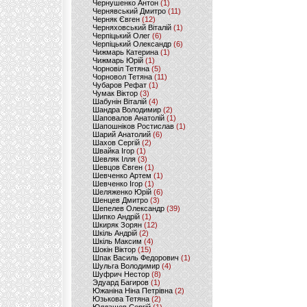
Чернушенко Антон
(1)
Чернявський Дмитро
(11)
Черняк Євген
(12)
Черняховський Віталій
(1)
Черпіцький Олег
(6)
Черпіцький Олександр
(6)
Чижмарь Катерина
(1)
Чижмарь Юрій
(1)
Чорновіл Тетяна
(5)
Чорновол Тетяна
(11)
Чубаров Рефат
(1)
Чумак Віктор
(3)
Шабунін Віталій
(4)
Шандра Володимир
(2)
Шаповалов Анатолій
(1)
Шапошніков Ростислав
(1)
Шарий Анатолий
(6)
Шахов Сергій
(2)
Швайка Ігор
(1)
Шевляк Ілля
(3)
Шевцов Євген
(1)
Шевченко Артем
(1)
Шевченко Ігор
(1)
Шеляженко Юрій
(6)
Шенцев Дмитро
(3)
Шепелев Олександр
(39)
Шипко Андрій
(1)
Шкиряк Зорян
(12)
Шкіль Андрій
(2)
Шкіль Максим
(4)
Шокін Віктор
(15)
Шпак Василь Федорович
(1)
Шульга Володимир
(4)
Шуфрич Нестор
(8)
Эдуард Багиров
(1)
Южаніна Ніна Петрівна
(2)
Юзькова Тетяна
(2)