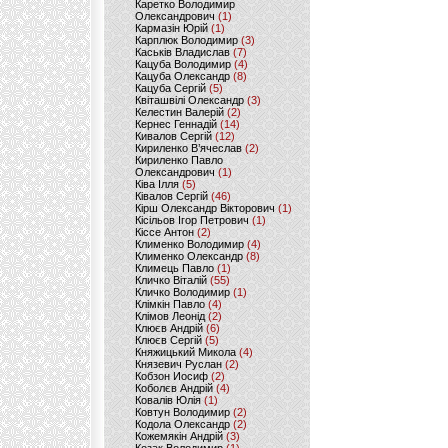
Каретко Володимир
Олександрович
(1)
Кармазін Юрій
(1)
Карплюк Володимир
(3)
Каськів Владислав
(7)
Кацуба Володимир
(4)
Кацуба Олександр
(8)
Кацуба Сергій
(5)
Квіташвілі Олександр
(3)
Келестин Валерій
(2)
Кернес Геннадій
(14)
Кивалов Сергій
(12)
Кириленко В’ячеслав
(2)
Кириленко Павло
Олександрович
(1)
Ківа Ілля
(5)
Ківалов Сергій
(46)
Кірш Олександр Вікторович
(1)
Кісільов Ігор Петрович
(1)
Кіссе Антон
(2)
Клименко Володимир
(4)
Клименко Олександр
(8)
Климець Павло
(1)
Кличко Віталій
(55)
Кличко Володимир
(1)
Клімкін Павло
(4)
Клімов Леонід
(2)
Клюєв Андрій
(6)
Клюєв Сергій
(5)
Княжицький Микола
(4)
Князевич Руслан
(2)
Кобзон Иосиф
(2)
Коболєв Андрій
(4)
Ковалів Юлія
(1)
Ковтун Володимир
(2)
Кодола Олександр
(2)
Кожемякін Андрій
(3)