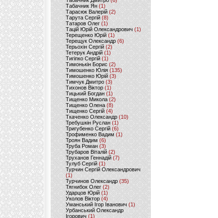
Табачник Дмитро
(6)
Табачник Ян
(1)
Тарасюк Валерій
(2)
Тарута Сергій
(8)
Татаров Олег
(1)
Тацій Юрій Олександрович
(1)
Терещенко Юрій
(1)
Терещук Олександр
(6)
Терьохін Сергій
(2)
Тетерук Андрій
(1)
Тигіпко Сергій
(1)
Тимонькін Борис
(2)
Тимошенко Юлія
(135)
Тимошенко Юрій
(3)
Тимчук Дмитро
(3)
Тихонов Віктор
(1)
Тицький Богдан
(1)
Тищенко Микола
(2)
Тищенко Олена
(8)
Тищенко Сергій
(4)
Ткаченко Олександр
(10)
Требушкін Руслан
(1)
Тригубенко Сергій
(6)
Трофименко Вадим
(1)
Троян Вадим
(6)
Труба Роман
(3)
Трубаров Віталій
(2)
Труханов Геннадій
(7)
Тулуб Сергій
(1)
Турчин Сергій Олександрович
(1)
Турчинов Олександр
(35)
Тягнибок Олег
(2)
Ударцов Юрій
(1)
Уколов Віктор
(4)
Уманський Ігор Іванович
(1)
Урбанський Олександр
Ігорович
(1)