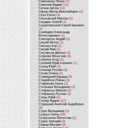
Симоненко Петро
(7)
Симонов Вадим
(12)
Ситник Артем
(11)
Сівець Віктор Миколайович
(2)
Сігал Євген
(3)
Сіньковский Микола
(1)
Скударь Георгій
(1)
Скуратовський Сергій Іванович
(1)
Слободян Олександр
В'ячеславович
(1)
Слюсарчук Андрій
(1)
Смалій Віктор
(1)
Смешко Ігор
(1)
Смолій Яків
(1)
Снєгирьов Дмитро
(2)
Соболев Вячеслав
(4)
Соболєв Єгор
(2)
Соловей Юрій Ігорович
(1)
Солод Юрій
(1)
Сольвар Руслан
(2)
Сотнік Олена
(1)
Ставицький Едуард
(9)
Стаднійчук Роман
(3)
Старикова Ганна
(1)
Стельмах Володимир
(2)
Стефанчук Микола
(1)
Стефанчук Руслан
(1)
Стець Юрій
(1)
Столар Вадим
(27)
Страшний Анатолій Андрійович
(1)
Струк Володимир
(1)
Супрун Уляна
(10)
Супруненко В'ячеслав
(1)
Суркіс Григорій
(3)
Сюмар Вікторія
(3)