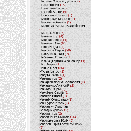
Лівшиць Олександр Ілліч
(2)
Ложкін Борис
(13)
Лозінський Віктор
(9)
Лозовий Андрій
(6)
Локтіонова Наталя
(1)
Лубківський Маркіян
(1)
Лубченко Олексій
(1)
Лук'янчук Руслан Валерійович
(2)
Лукаш Олена
(3)
Луценко Ігор
(4)
Луценко Ірина
(14)
Луценко Юрій
(94)
Львов Богдан
(1)
Льовочкін Сергій
(29)
Льовочкіна Юлія
(7)
Любченко Олексій
(1)
Лялька (Горган) Олександр
(4)
Лях Вадим
(1)
Ляшко Олег
(85)
М'ялик Віктор
(1)
Магута Роман
(1)
Мазепа Ігор
(2)
Макар'ян Давид Борисович
(1)
Макаренко Анатолій
(2)
Македон Юрій
(3)
Максімов Сергій
(1)
Маліков Віталій
(1)
Малінін Олександр
(1)
Манцуров Игорь
(1)
Маркевич Ярослав
Володимирович
(1)
Марков Ігор
(2)
Мартиненко Микола
(26)
Марушевська Юлія
(3)
Маслов Юрій Костянтинович
(2)