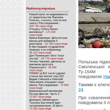
Найпопулярніше
Новый налог на недвижимость
от правительства Яценюка.
Платить, съехать, снести или
сжечь? Расследование
-
269 735 переглядів
Откуда у Олега Ляшко
миллионы?
- 173 294
переглядів
Ирина Бережная. Депутатская
крыша для рейдеров и
рекетиров
- 111 366 переглядів
В Амстердаме поздравляли
Акимову и ее избранницу
-
98 103 переглядів
Дон Пилипишин і його “коза-
ностра”
- 84 779 переглядів
Польська підк
Тетяна Чорновіл: дівчинка за
викликом депутата
Смоленської к
Пашинського
- 83 690
переглядів
Ту-154М 
УНИАН за $12 тысяч удалил
повідомляє
На
статью про митинг под СБУ.
Вадим Симонов и Николай
Присяжнюк отмывают свои
Такими є ключов
имена. Расследование
- 75 800
переглядів
24
.
Криминальный миллионер
Руслан Демчак. Часть 2
-
73 857 переглядів
Про схвалення 
Донецкое «Межигорье»
повідомила її 
Татьяны Бахтеевой ждет
экспроприаторов. 10 фото
-
73 289 переглядів