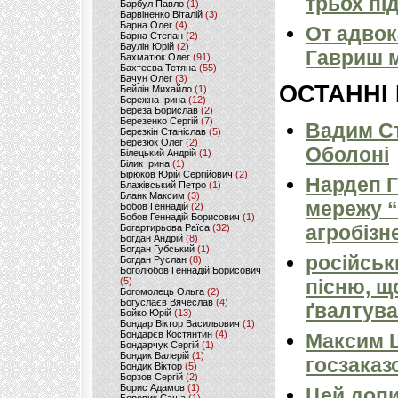
трьох пі
Барбул Павло
(1)
Барвіненко Віталій
(3)
Барна Олег
(4)
От адвок
Барна Степан
(2)
Баулін Юрій
(2)
Гавриш м
Бахматюк Олег
(91)
Бахтеєва Тетяна
(55)
Бачун Олег
(3)
ОСТАННІ
Бейлін Михайло
(1)
Бережна Ірина
(12)
Береза Борислав
(2)
Березенко Сергій
(7)
Вадим Ст
Березкін Станіслав
(5)
Березюк Олег
(2)
Оболоні
Білецький Андрій
(1)
Білик Ірина
(1)
Бірюков Юрій Сергійович
(2)
Нардеп 
Блажівський Петро
(1)
Бланк Максим
(3)
мережу “
Бобов Геннадій
(2)
Бобов Геннадій Борисович
(1)
агробізн
Богартирьова Раїса
(32)
Богдан Андрій
(8)
Богдан Губський
(1)
російськ
Богдан Руслан
(8)
Боголюбов Геннадій Борисович
(5)
пісню, щ
Богомолець Ольга
(2)
Богуслаєв Вячеслав
(4)
ґвалтува
Бойко Юрій
(13)
Бондар Віктор Васильович
(1)
Бондарєв Костянтин
(4)
Максим 
Бондарчук Сергій
(1)
Бондик Валерій
(1)
госзаказ
Бондик Віктор
(5)
Борзов Сергiй
(2)
Борис Адамов
(1)
Цей допи