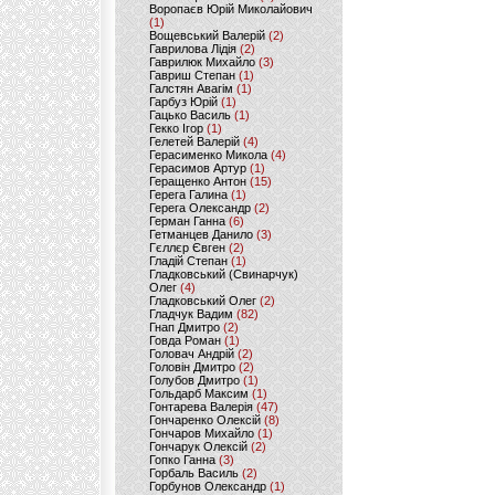
Воропаєв Юрій Миколайович
(1)
Вощевський Валерій
(2)
Гаврилова Лідія
(2)
Гаврилюк Михайло
(3)
Гавриш Степан
(1)
Галстян Авагім
(1)
Гарбуз Юрій
(1)
Гацько Василь
(1)
Гекко Ігор
(1)
Гелетей Валерій
(4)
Герасименко Микола
(4)
Герасимов Артур
(1)
Геращенко Антон
(15)
Герега Галина
(1)
Герега Олександр
(2)
Герман Ганна
(6)
Гетманцев Данило
(3)
Гєллєр Євген
(2)
Гладій Степан
(1)
Гладковський (Свинарчук)
Олег
(4)
Гладковський Олег
(2)
Гладчук Вадим
(82)
Гнап Дмитро
(2)
Говда Роман
(1)
Головач Андрій
(2)
Головін Дмитро
(2)
Голубов Дмитро
(1)
Гольдарб Максим
(1)
Гонтарева Валерія
(47)
Гончаренко Олексій
(8)
Гончаров Михайло
(1)
Гончарук Олексій
(2)
Гопко Ганна
(3)
Горбаль Василь
(2)
Горбунов Олександр
(1)