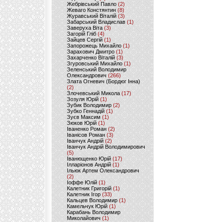
Жебрівський Павло
(2)
Жеваго Констянтин
(8)
Журавський Віталій
(3)
Забарський Владислав
(1)
Заверуха Віта
(3)
Загорій Гліб
(4)
Зайцев Сергій
(1)
Запорожець Михайло
(1)
Зарахович Дмитро
(1)
Захарченко Віталій
(3)
Згуровський Михайло
(1)
Зеленський Володимир
Олександрович
(266)
Злата Огневич (Бордюг Інна)
(2)
Злочевський Микола
(17)
Зозуля Юрій
(1)
Зубик Володимир
(2)
Зубко Геннадій
(1)
Зуєв Максим
(1)
Зюков Юрій
(1)
Іваненко Роман
(2)
Іванісов Роман
(3)
Іванчук Андрій
(2)
Іванчук Андрій Володимирович
(5)
Іванющенко Юрій
(17)
Ілларіонов Андрій
(1)
Ільюк Артем Олександрович
(2)
Іоффе Юлій
(1)
Калетник Григорій
(1)
Калетник Ігор
(33)
Кальцев Володимир
(1)
Камельчук Юрій
(1)
Карабань Володимир
Миколайович
(1)