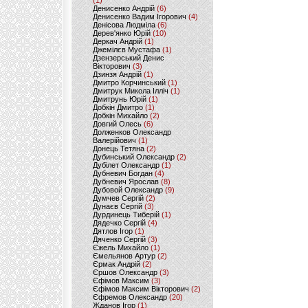
(1)
Денисенко Андрій
(6)
Денисенко Вадим Ігорович
(4)
Денісова Людміла
(6)
Дерев'янко Юрій
(10)
Деркач Андрій
(1)
Джемілєв Мустафа
(1)
Дзензерський Денис
Вікторович
(3)
Дзинзя Андрій
(1)
Дмитро Корчинський
(1)
Дмитрук Микола Ілліч
(1)
Дмитрунь Юрій
(1)
Добкін Дмитро
(1)
Добкін Михайло
(2)
Довгий Олесь
(6)
Долженков Олександр
Валерійович
(1)
Донець Тетяна
(2)
Дубинський Олександр
(2)
Дубілет Олександр
(1)
Дубневич Богдан
(4)
Дубневич Ярослав
(8)
Дубовой Олександр
(9)
Думчев Сергій
(2)
Дунаєв Сергій
(3)
Дурдинець Тиберій
(1)
Дядечко Сергій
(4)
Дятлов Ігор
(1)
Дяченко Сергій
(3)
Єжель Михайло
(1)
Ємельянов Артур
(2)
Єрмак Андрій
(2)
Єршов Олександр
(3)
Єфімов Максим
(3)
Єфімов Максим Вікторович
(2)
Єфремов Олександр
(20)
Жданов Ігор
(1)