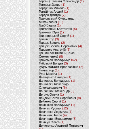
Горган (Лялька) Олександр
(1)
Гордеєв Денис
(1)
Гордієнко Микола
(1)
Гордійчук Андрій
(1)
Гордон Дмитро
(7)
Грановський Олександр
Михайлович
(10)
Гриб Вадим
(1)
Григоришин Костянтин
(5)
Гримчак Юрій
(1)
Гриневецький Сергій
(1)
Гринів Ігор
(3)
Грицак Василь
(2)
Грицак Василь Сергійович
(4)
Гриценко Анатолій
(8)
Грішин Костянтин (Семен
Семенченко)
(8)
Гройсман Володимир
(62)
Губський Богдан
(3)
Гудзь Наталія Ярославівна
(2)
Гужва Ігор
(1)
Гута Микола
(1)
Давиденко Валерій
(1)
Данилець Володимир
(1)
Данилюк Олександр
Олександрович
(6)
Данченко Олександр
(3)
Дегрик Олена
(1)
Дейдей Євген Сергійович
(9)
Дейнеко Сергій
(1)
Демішкан Володимир
(1)
Демчак Руслан
(12)
Демченко Людмила
(1)
Демчина Павло
(4)
Демчишин Володимир
(5)
Демчук Ольга
(1)
Денисенко Анатолій Петрович