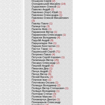
Осьмухін Сергій
(2)
Охендовський Михайло
(14)
Оцерклевич Олексій
(1)
Павелко Андрій
(2)
Павленко (Хорт) Юрій
(1)
Павленко Олександра
(1)
Павленко Олексій Михайлович
(3)
Павліш Павло
(1)
Палиця Ігор
(3)
Палютін Філіп
(1)
Парамонов Віктор
(1)
Парамонова Олександра
(1)
Парасюк Володимир
(4)
Парубій Андрій
(9)
Парцхаладзе Лев
(1)
Паршин Константин
(1)
Пастух Тарас
(1)
Пашинський Сергій
(71)
Петренко Павло
(4)
Петухов Сергій Ігорович
(1)
Пилипишин Віктор
(25)
Писарук Олександр
(2)
Пишний Андрій
(6)
Пімахова Діна
(1)
Пінчук Андрій
(2)
Пінчук Віктор
(6)
Пісний Василь
(2)
Плачков Іван
(1)
Плотнікова Оксана
(1)
Полищук Володимир
(2)
Поліщук Віктор Степанович
(1)
Поліщук Володимир
(1)
Полторак Степан
(3)
Поляков Максим
(7)
Понамарчук Дмитро
(1)
Пономарьов Олександр