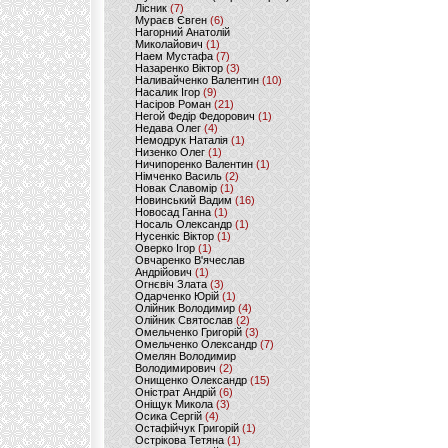
Лісник
(7)
Мураєв Євген
(6)
Нагорний Анатолій
Миколайович
(1)
Наем Мустафа
(7)
Назаренко Віктор
(3)
Наливайченко Валентин
(10)
Насалик Ігор
(9)
Насіров Роман
(21)
Негой Федір Федорович
(1)
Недава Олег
(4)
Немодрук Наталія
(1)
Низенко Олег
(1)
Ничипоренко Валентин
(1)
Німченко Василь
(2)
Новак Славомір
(1)
Новинський Вадим
(16)
Новосад Ганна
(1)
Носаль Олександр
(1)
Нусенкіс Віктор
(1)
Оверко Ігор
(1)
Овчаренко В'ячеслав
Андрійович
(1)
Огнєвіч Злата
(3)
Одарченко Юрій
(1)
Олійник Володимир
(4)
Олійник Святослав
(2)
Омельченко Григорій
(3)
Омельченко Олександр
(7)
Омелян Володимир
Володимирович
(2)
Онищенко Олександр
(15)
Оністрат Андрій
(6)
Оніщук Микола
(3)
Осика Сергій
(4)
Остафійчук Григорій
(1)
Острікова Тетяна
(1)