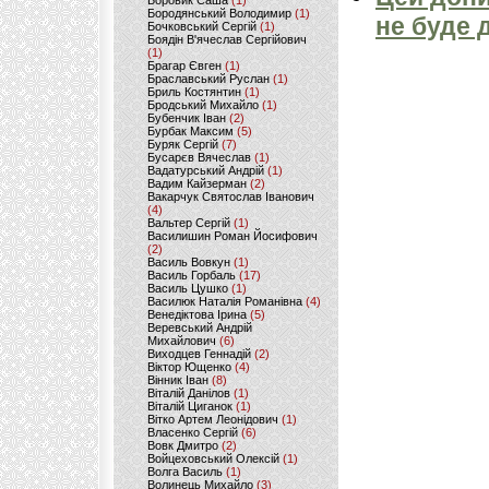
Боровик Саша
(1)
Бородянський Володимир
(1)
не буде 
Бочковський Сергій
(1)
Боядін В'ячеслав Сергійович
(1)
Брагар Євген
(1)
Браславський Руслан
(1)
Бриль Костянтин
(1)
Бродський Михайло
(1)
Бубенчик Іван
(2)
Бурбак Максим
(5)
Буряк Сергій
(7)
Бусарєв Вячеслав
(1)
Вадатурський Андрій
(1)
Вадим Кайзерман
(2)
Вакарчук Святослав Іванович
(4)
Вальтер Сергій
(1)
Василишин Роман Йосифович
(2)
Василь Вовкун
(1)
Василь Горбаль
(17)
Василь Цушко
(1)
Василюк Наталія Романівна
(4)
Венедіктова Ірина
(5)
Веревський Андрій
Михайлович
(6)
Виходцев Геннадій
(2)
Віктор Ющенко
(4)
Вінник Іван
(8)
Віталій Данілов
(1)
Віталій Циганок
(1)
Вітко Артем Леонідович
(1)
Власенко Сергій
(6)
Вовк Дмитро
(2)
Войцеховський Олексій
(1)
Волга Василь
(1)
Волинець Михайло
(3)