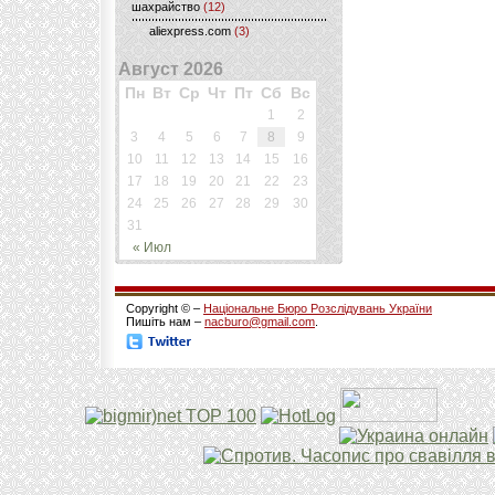
шахрайство
(12)
aliexpress.com
(3)
Август 2026
Пн
Вт
Ср
Чт
Пт
Сб
Вс
1
2
3
4
5
6
7
8
9
10
11
12
13
14
15
16
17
18
19
20
21
22
23
24
25
26
27
28
29
30
31
« Июл
Copyright © –
Національне Бюро Розслідувань України
Пишіть нам –
nacburo@gmail.com
.