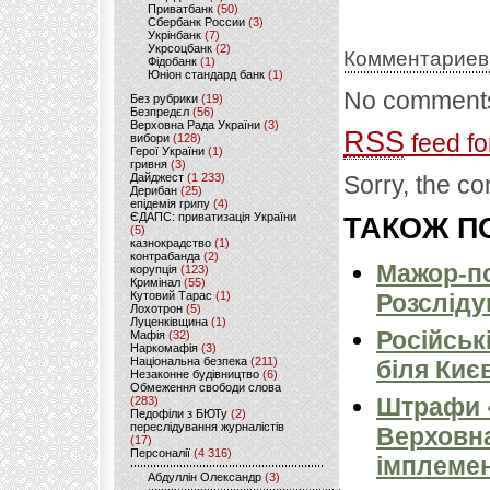
Приватбанк
(50)
Сбербанк России
(3)
Укрінбанк
(7)
Укрсоцбанк
(2)
Комментариев
Фідобанк
(1)
Юніон стандард банк
(1)
No comments
Без рубрики
(19)
Безпредєл
(56)
Верховна Рада України
(3)
RSS
feed fo
вибори
(128)
Герої України
(1)
гривня
(3)
Дайджест
(1 233)
Sorry, the co
Дерибан
(25)
епідемія грипу
(4)
ЄДАПС: приватизація України
ТАКОЖ ПО
(5)
казнокрадство
(1)
контрабанда
(2)
Мажор-по
корупція
(123)
Кримінал
(55)
Кутовий Тарас
(1)
Розсліду
Лохотрон
(5)
Луценківщина
(1)
Російськ
Мафія
(32)
Наркомафія
(3)
Національна безпека
(211)
біля Киє
Незаконне будівництво
(6)
Обмеження свободи слова
Штрафи «
(283)
Педофіли з БЮТу
(2)
переслідування журналістів
Верховна
(17)
Персоналії
(4 316)
імплемен
Абдуллін Олександр
(3)