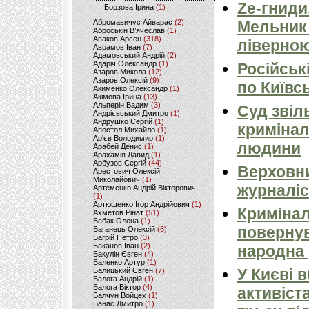
Ze-гниди
Борзова Ірина
(1)
Абромавичус Айварас
(2)
Мельник
Аброськін В’ячеслав
(1)
Аваков Арсен
(318)
ліверно
Аврамов Іван
(7)
Адамовський Андрій
(2)
Адаріч Олександр
(1)
Російськ
Азаров Микола
(12)
Азаров Олексій
(9)
по Київсь
Акименко Олександр
(1)
Акімова Ірина
(13)
Альперін Вадим
(3)
Суд звіл
Андрієвський Дмитро
(1)
Андрушко Сергій
(1)
кримінал
Апостол Михайло
(1)
Ар'єв Володимир
(1)
людини
Арабей Денис
(1)
Арахамія Давид
(1)
Арбузов Сергій
(44)
Верховни
Арестович Олексій
Миколайович
(1)
журналіс
Артеменко Андрій Вікторович
(1)
Артюшенко Ігор Андрійович
(1)
Кримінал
Ахметов Рінат
(51)
Бабак Олена
(1)
повернув
Баганець Олексій
(6)
Багрій Петро
(3)
Баканов Іван
(2)
народна 
Бакулін Євген
(4)
Баленко Артур
(1)
У Києві 
Балицький Євген
(7)
Балога Андрій
(1)
Балога Віктор
(4)
активіст
Балчун Войцех
(1)
Банас Дмитро
(1)