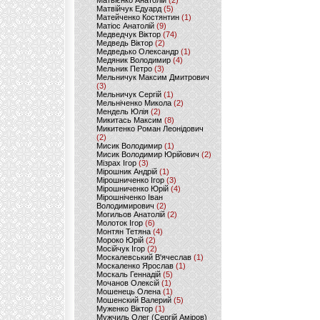
Матвієнко Анатолій
(2)
Матвійчук Едуард
(5)
Матейченко Костянтин
(1)
Матіос Анатолій
(9)
Медведчук Віктор
(74)
Медведь Віктор
(2)
Медведько Олександр
(1)
Медяник Володимир
(4)
Мельник Петро
(3)
Мельничук Максим Дмитрович
(3)
Мельничук Сергій
(1)
Мельніченко Микола
(2)
Мендель Юлія
(2)
Микитась Максим
(8)
Микитенко Роман Леонідович
(2)
Мисик Володимир
(1)
Мисик Володимир Юрійович
(2)
Мізрах Ігор
(3)
Мірошник Андрій
(1)
Мірошниченко Ігор
(3)
Мірошниченко Юрій
(4)
Мірошніченко Іван
Володимирович
(2)
Могильов Анатолій
(2)
Молоток Ігор
(6)
Монтян Тетяна
(4)
Мороко Юрій
(2)
Мосійчук Ігор
(2)
Москалевський В'ячеслав
(1)
Москаленко Ярослав
(1)
Москаль Геннадій
(5)
Мочанов Олексій
(1)
Мошенець Олена
(1)
Мошенский Валерий
(5)
Муженко Віктор
(1)
Мужчиль Олег (Сергій Аміров)