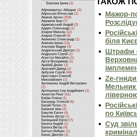
ТАКОЖ ПО
Борзова Ірина
(1)
Абромавичус Айварас
(2)
Мажор-по
Аброськін В’ячеслав
(1)
Аваков Арсен
(318)
Розсліду
Аврамов Іван
(7)
Адамовський Андрій
(2)
Адаріч Олександр
(1)
Російськ
Азаров Микола
(12)
Азаров Олексій
(9)
біля Киє
Акименко Олександр
(1)
Акімова Ірина
(13)
Альперін Вадим
(3)
Штрафи «
Андрієвський Дмитро
(1)
Андрушко Сергій
(1)
Апостол Михайло
(1)
Верховна
Ар'єв Володимир
(1)
Арабей Денис
(1)
імплемен
Арахамія Давид
(1)
Арбузов Сергій
(44)
Арестович Олексій
Ze-гниди
Миколайович
(1)
Артеменко Андрій Вікторович
Мельник
(1)
Артюшенко Ігор Андрійович
(1)
ліверно
Ахметов Рінат
(51)
Бабак Олена
(1)
Баганець Олексій
(6)
Російськ
Багрій Петро
(3)
Баканов Іван
(2)
по Київсь
Бакулін Євген
(4)
Баленко Артур
(1)
Балицький Євген
(7)
Суд звіл
Балога Андрій
(1)
Балога Віктор
(4)
кримінал
Балчун Войцех
(1)
Банас Дмитро
(1)