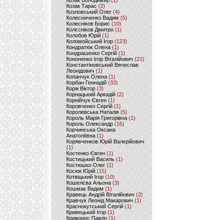
Козак Володимир
(1)
Козак Тарас
(2)
Козловський Олег
(4)
Колесниченко Вадим
(5)
Колесніков Борис
(10)
Колєсніков Дмитро
(1)
Колобов Юрій
(1)
Коломойський Ігор
(123)
Кондратюк Олена
(1)
Кондрашенко Сергій
(1)
Кононенко Ігор Віталійович
(21)
Константіновський Вячеслав
Леонідович
(1)
Копанчук Олена
(1)
Корбан Геннадій
(33)
Корж Віктор
(3)
Корнацький Аркадій
(2)
Корнійчук Євген
(1)
Коровченко Сергій
(1)
Королевська Наталія
(5)
Король Марія Григорівна
(1)
Король Олександр
(16)
Корчинська Оксана
Анатоліївна
(1)
Корявченков Юрій Валерійович
(1)
Костенко Євген
(1)
Костицький Василь
(1)
Костюшко Олег
(1)
Косюк Юрій
(15)
Котвіцький Ігор
(10)
Кошелєва Альона
(3)
Кошмак Вадим
(1)
Кравець Андрій Віталійович
(2)
Кравчук Леонід Макарович
(1)
Краснокутський Сергій
(1)
Кривецький Ігор
(1)
Кривонос Павло
(1)