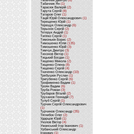
Табачник Дмитро
(6)
Табачник Ян
(1)
Тарасюк Валерій
(2)
Тарута Сергій
(8)
Татаров Олег
(1)
Тацій Юрій Олександрович
(1)
Терещенко Юрій
(1)
Терещук Олександр
(6)
Терьохін Сергій
(2)
Тетерук Андрій
(1)
Тигіпко Сергій
(1)
Тимонькін Борис
(2)
Тимошенко Юлія
(135)
Тимошенко Юрій
(3)
Тимчук Дмитро
(3)
Тихонов Віктор
(1)
Тицький Богдан
(1)
Тищенко Микола
(2)
Тищенко Олена
(8)
Тищенко Сергій
(4)
Ткаченко Олександр
(10)
Требушкін Руслан
(1)
Тригубенко Сергій
(6)
Трофименко Вадим
(1)
Троян Вадим
(6)
Труба Роман
(3)
Трубаров Віталій
(2)
Труханов Геннадій
(7)
Тулуб Сергій
(1)
Турчин Сергій Олександрович
(1)
Турчинов Олександр
(35)
Тягнибок Олег
(2)
Ударцов Юрій
(1)
Уколов Віктор
(4)
Уманський Ігор Іванович
(1)
Урбанський Олександр
Ігорович
(1)