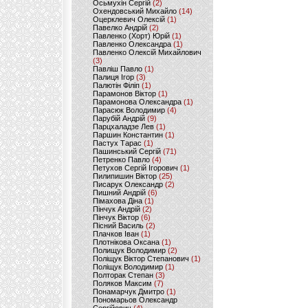
Осьмухін Сергій
(2)
Охендовський Михайло
(14)
Оцерклевич Олексій
(1)
Павелко Андрій
(2)
Павленко (Хорт) Юрій
(1)
Павленко Олександра
(1)
Павленко Олексій Михайлович
(3)
Павліш Павло
(1)
Палиця Ігор
(3)
Палютін Філіп
(1)
Парамонов Віктор
(1)
Парамонова Олександра
(1)
Парасюк Володимир
(4)
Парубій Андрій
(9)
Парцхаладзе Лев
(1)
Паршин Константин
(1)
Пастух Тарас
(1)
Пашинський Сергій
(71)
Петренко Павло
(4)
Петухов Сергій Ігорович
(1)
Пилипишин Віктор
(25)
Писарук Олександр
(2)
Пишний Андрій
(6)
Пімахова Діна
(1)
Пінчук Андрій
(2)
Пінчук Віктор
(6)
Пісний Василь
(2)
Плачков Іван
(1)
Плотнікова Оксана
(1)
Полищук Володимир
(2)
Поліщук Віктор Степанович
(1)
Поліщук Володимир
(1)
Полторак Степан
(3)
Поляков Максим
(7)
Понамарчук Дмитро
(1)
Пономарьов Олександр