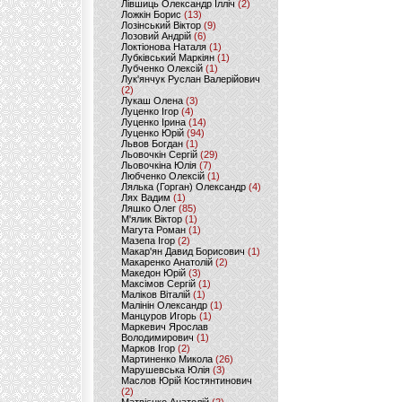
Лівшиць Олександр Ілліч
(2)
Ложкін Борис
(13)
Лозінський Віктор
(9)
Лозовий Андрій
(6)
Локтіонова Наталя
(1)
Лубківський Маркіян
(1)
Лубченко Олексій
(1)
Лук'янчук Руслан Валерійович
(2)
Лукаш Олена
(3)
Луценко Ігор
(4)
Луценко Ірина
(14)
Луценко Юрій
(94)
Львов Богдан
(1)
Льовочкін Сергій
(29)
Льовочкіна Юлія
(7)
Любченко Олексій
(1)
Лялька (Горган) Олександр
(4)
Лях Вадим
(1)
Ляшко Олег
(85)
М'ялик Віктор
(1)
Магута Роман
(1)
Мазепа Ігор
(2)
Макар'ян Давид Борисович
(1)
Макаренко Анатолій
(2)
Македон Юрій
(3)
Максімов Сергій
(1)
Маліков Віталій
(1)
Малінін Олександр
(1)
Манцуров Игорь
(1)
Маркевич Ярослав
Володимирович
(1)
Марков Ігор
(2)
Мартиненко Микола
(26)
Марушевська Юлія
(3)
Маслов Юрій Костянтинович
(2)