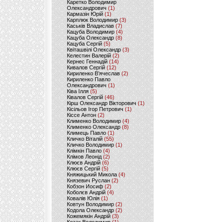
Каретко Володимир
Олександрович
(1)
Кармазін Юрій
(1)
Карплюк Володимир
(3)
Каськів Владислав
(7)
Кацуба Володимир
(4)
Кацуба Олександр
(8)
Кацуба Сергій
(5)
Квіташвілі Олександр
(3)
Келестин Валерій
(2)
Кернес Геннадій
(14)
Кивалов Сергій
(12)
Кириленко В’ячеслав
(2)
Кириленко Павло
Олександрович
(1)
Ківа Ілля
(5)
Ківалов Сергій
(46)
Кірш Олександр Вікторович
(1)
Кісільов Ігор Петрович
(1)
Кіссе Антон
(2)
Клименко Володимир
(4)
Клименко Олександр
(8)
Климець Павло
(1)
Кличко Віталій
(55)
Кличко Володимир
(1)
Клімкін Павло
(4)
Клімов Леонід
(2)
Клюєв Андрій
(6)
Клюєв Сергій
(5)
Княжицький Микола
(4)
Князевич Руслан
(2)
Кобзон Иосиф
(2)
Коболєв Андрій
(4)
Ковалів Юлія
(1)
Ковтун Володимир
(2)
Кодола Олександр
(2)
Кожемякін Андрій
(3)