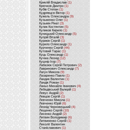
Криклій Владислав
(1)
Крючков Дмитро
(1)
Кубів Степан
(1)
Кудрявцєв Віктор
(1)
Кужель Олександра
(9)
Кузьменко Олег
(1)
Кузьмін Рінат
(3)
Кулик Костянтин
(5)
Куликов Кирило
(1)
Куницький Олександр
(5)
Купрій Віталій
(3)
Курикін Сергій
(1)
Курило Олександр
(1)
Курченко Сергій
(44)
Кутовий Тарас
(1)
Куць Олександр
(1)
Кучма Леонід
(12)
Кушнір Ігор
(7)
Лабазюк Сергій Петрович
(2)
Лавринович Олександр
(7)
Лагун Микола
(9)
Лазаренко Павло
(1)
Ландик Валентин
(1)
Ландік Роман
(1)
Ланьо Михайло Іванович
(4)
Лебедівський Валерій
(1)
Левус Андрій
(2)
Левцов Сергій
(1)
Левченко Микола
(1)
Левченко Юрій
(6)
Леонід Черновецький
(4)
Лещенко Сергій
(10)
Лисенко Андрій
(2)
Литвин Володимир
(6)
Литвиненко Сергій
(1)
Лихоліт Валентин
Станіславович
(1)