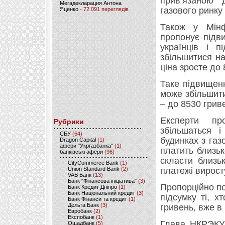
прив’язаною 
Мегадекларация Антона
газового ринку
Яценко
- 72 091 переглядів
Також у Мінф
пропонує підв
українців і 
збільшитися на
ціна зросте до 
Таке підвищенн
може збільшит
– до 8530 гриве
Експерти пр
Рубрики
збільшаться і
CБУ
(64)
будинках з газ
Dragon Capital
(1)
афери "Укргазбанка"
(1)
платить близьк
банківські афери
(96)
скласти близь
CityCommerce Bank
(1)
Union Standard Bank
(2)
платежі вирост
VAB Банк
(13)
Банк "Фінансова ініціатива"
(3)
Пропорційно по
Банк Кредит Дніпро
(1)
Банк Національний кредит
(3)
підсумку ті, х
Банк Фінанси та кредит
(1)
Дельта Банк
(3)
гривень, вже в
Евробанк
(2)
Експобанк
(1)
Глава НКРЭКУ 
Ощадбанк
(5)