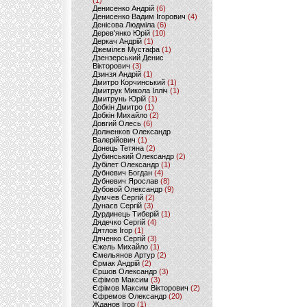
(1)
Денисенко Андрій
(6)
Денисенко Вадим Ігорович
(4)
Денісова Людміла
(6)
Дерев'янко Юрій
(10)
Деркач Андрій
(1)
Джемілєв Мустафа
(1)
Дзензерський Денис
Вікторович
(3)
Дзинзя Андрій
(1)
Дмитро Корчинський
(1)
Дмитрук Микола Ілліч
(1)
Дмитрунь Юрій
(1)
Добкін Дмитро
(1)
Добкін Михайло
(2)
Довгий Олесь
(6)
Долженков Олександр
Валерійович
(1)
Донець Тетяна
(2)
Дубинський Олександр
(2)
Дубілет Олександр
(1)
Дубневич Богдан
(4)
Дубневич Ярослав
(8)
Дубовой Олександр
(9)
Думчев Сергій
(2)
Дунаєв Сергій
(3)
Дурдинець Тиберій
(1)
Дядечко Сергій
(4)
Дятлов Ігор
(1)
Дяченко Сергій
(3)
Єжель Михайло
(1)
Ємельянов Артур
(2)
Єрмак Андрій
(2)
Єршов Олександр
(3)
Єфімов Максим
(3)
Єфімов Максим Вікторович
(2)
Єфремов Олександр
(20)
Жданов Ігор
(1)