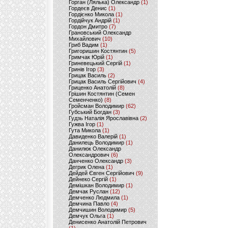
Горган (Лялька) Олександр
(1)
Гордеєв Денис
(1)
Гордієнко Микола
(1)
Гордійчук Андрій
(1)
Гордон Дмитро
(7)
Грановський Олександр
Михайлович
(10)
Гриб Вадим
(1)
Григоришин Костянтин
(5)
Гримчак Юрій
(1)
Гриневецький Сергій
(1)
Гринів Ігор
(3)
Грицак Василь
(2)
Грицак Василь Сергійович
(4)
Гриценко Анатолій
(8)
Грішин Костянтин (Семен
Семенченко)
(8)
Гройсман Володимир
(62)
Губський Богдан
(3)
Гудзь Наталія Ярославівна
(2)
Гужва Ігор
(1)
Гута Микола
(1)
Давиденко Валерій
(1)
Данилець Володимир
(1)
Данилюк Олександр
Олександрович
(6)
Данченко Олександр
(3)
Дегрик Олена
(1)
Дейдей Євген Сергійович
(9)
Дейнеко Сергій
(1)
Демішкан Володимир
(1)
Демчак Руслан
(12)
Демченко Людмила
(1)
Демчина Павло
(4)
Демчишин Володимир
(5)
Демчук Ольга
(1)
Денисенко Анатолій Петрович