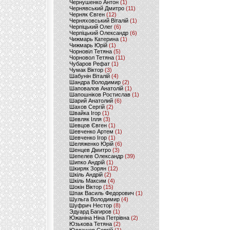
Чернушенко Антон
(1)
Чернявський Дмитро
(11)
Черняк Євген
(12)
Черняховський Віталій
(1)
Черпіцький Олег
(6)
Черпіцький Олександр
(6)
Чижмарь Катерина
(1)
Чижмарь Юрій
(1)
Чорновіл Тетяна
(5)
Чорновол Тетяна
(11)
Чубаров Рефат
(1)
Чумак Віктор
(3)
Шабунін Віталій
(4)
Шандра Володимир
(2)
Шаповалов Анатолій
(1)
Шапошніков Ростислав
(1)
Шарий Анатолий
(6)
Шахов Сергій
(2)
Швайка Ігор
(1)
Шевляк Ілля
(3)
Шевцов Євген
(1)
Шевченко Артем
(1)
Шевченко Ігор
(1)
Шеляженко Юрій
(6)
Шенцев Дмитро
(3)
Шепелев Олександр
(39)
Шипко Андрій
(1)
Шкиряк Зорян
(12)
Шкіль Андрій
(2)
Шкіль Максим
(4)
Шокін Віктор
(15)
Шпак Василь Федорович
(1)
Шульга Володимир
(4)
Шуфрич Нестор
(8)
Эдуард Багиров
(1)
Южаніна Ніна Петрівна
(2)
Юзькова Тетяна
(2)