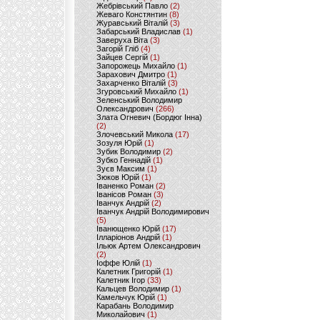
Жебрівський Павло
(2)
Жеваго Констянтин
(8)
Журавський Віталій
(3)
Забарський Владислав
(1)
Заверуха Віта
(3)
Загорій Гліб
(4)
Зайцев Сергій
(1)
Запорожець Михайло
(1)
Зарахович Дмитро
(1)
Захарченко Віталій
(3)
Згуровський Михайло
(1)
Зеленський Володимир
Олександрович
(266)
Злата Огневич (Бордюг Інна)
(2)
Злочевський Микола
(17)
Зозуля Юрій
(1)
Зубик Володимир
(2)
Зубко Геннадій
(1)
Зуєв Максим
(1)
Зюков Юрій
(1)
Іваненко Роман
(2)
Іванісов Роман
(3)
Іванчук Андрій
(2)
Іванчук Андрій Володимирович
(5)
Іванющенко Юрій
(17)
Ілларіонов Андрій
(1)
Ільюк Артем Олександрович
(2)
Іоффе Юлій
(1)
Калетник Григорій
(1)
Калетник Ігор
(33)
Кальцев Володимир
(1)
Камельчук Юрій
(1)
Карабань Володимир
Миколайович
(1)