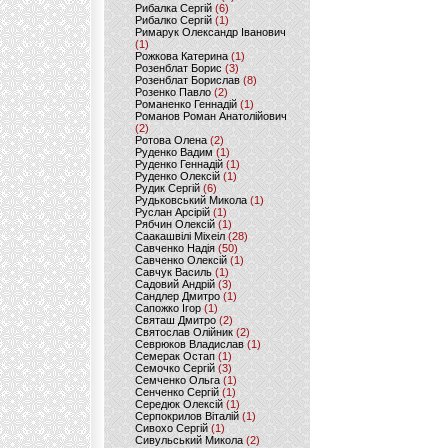
Рибалка Сергій
(6)
Рибалко Сергій
(1)
Римарук Олександр Іванович
(1)
Рожкова Катерина
(1)
Розенблат Борис
(3)
Розенблат Борислав
(8)
Розенко Павло
(2)
Романенко Геннадій
(1)
Романов Роман Анатолійович
(2)
Ротова Олена
(2)
Руденко Вадим
(1)
Руденко Геннадій
(1)
Руденко Олексій
(1)
Рудик Сергій
(6)
Рудьковський Микола
(1)
Руслан Арсірій
(1)
Рябчин Олексій
(1)
Саакашвілі Міхеіл
(28)
Савченко Надія
(50)
Савченко Олексій
(1)
Савчук Василь
(1)
Садовий Андрій
(3)
Сандлер Дмитро
(1)
Сапожко Ігор
(1)
Святаш Дмитро
(2)
Святослав Олійник
(2)
Севрюков Владислав
(1)
Семерак Остап
(1)
Семочко Сергій
(3)
Семченко Ольга
(1)
Сенченко Сергій
(1)
Середюк Олексій
(1)
Серпокрилов Віталій
(1)
Сивохо Сергій
(1)
Сивульський Микола
(2)