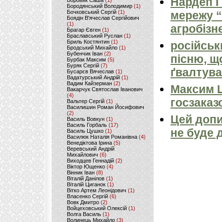
Нардеп 
Боровик Саша
(1)
Бородянський Володимир
(1)
Бочковський Сергій
(1)
мережу “
Боядін В'ячеслав Сергійович
(1)
агробізн
Брагар Євген
(1)
Браславський Руслан
(1)
Бриль Костянтин
(1)
російськ
Бродський Михайло
(1)
Бубенчик Іван
(2)
пісню, щ
Бурбак Максим
(5)
Буряк Сергій
(7)
ґвалтува
Бусарєв Вячеслав
(1)
Вадатурський Андрій
(1)
Вадим Кайзерман
(2)
Максим 
Вакарчук Святослав Іванович
(4)
госзаказ
Вальтер Сергій
(1)
Василишин Роман Йосифович
(2)
Цей допи
Василь Вовкун
(1)
Василь Горбаль
(17)
не буде 
Василь Цушко
(1)
Василюк Наталія Романівна
(4)
Венедіктова Ірина
(5)
Веревський Андрій
Михайлович
(6)
Виходцев Геннадій
(2)
Віктор Ющенко
(4)
Вінник Іван
(8)
Віталій Данілов
(1)
Віталій Циганок
(1)
Вітко Артем Леонідович
(1)
Власенко Сергій
(6)
Вовк Дмитро
(2)
Войцеховський Олексій
(1)
Волга Василь
(1)
Волинець Михайло
(3)