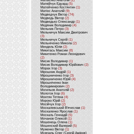
Матвієнко Анатолій
(2)
Матвійчук Едуард
(5)
Матейченко Костянтин
(1)
Матіос Анатолій
(9)
Медведчук Віктор
(74)
Медведь Віктор
(2)
Медведько Олександр
(1)
Медяник Володимир
(4)
Мельник Петро
(3)
Мельничук Максим Дмитрович
(3)
Мельничук Сергій
(1)
Мельніченко Микола
(2)
Мендель Юлія
(2)
Микитась Максим
(8)
Микитенко Роман Леонідович
(2)
Мисик Володимир
(1)
Мисик Володимир Юрійович
(2)
Мізрах Ігор
(3)
Мірошник Андрій
(1)
Мірошниченко Ігор
(3)
Мірошниченко Юрій
(4)
Мірошніченко Іван
Володимирович
(2)
Могильов Анатолій
(2)
Молоток Ігор
(6)
Монтян Тетяна
(4)
Мороко Юрій
(2)
Мосійчук Ігор
(2)
Москалевський В'ячеслав
(1)
Москаленко Ярослав
(1)
Москаль Геннадій
(5)
Мочанов Олексій
(1)
Мошенець Олена
(1)
Мошенский Валерий
(5)
Муженко Віктор
(1)
Мужчиль Олег (Сергій Аміров)