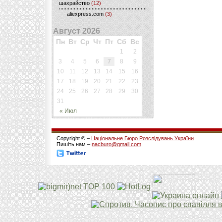
шахрайство
(12)
aliexpress.com
(3)
Август 2026
Пн
Вт
Ср
Чт
Пт
Сб
Вс
1
2
3
4
5
6
7
8
9
10
11
12
13
14
15
16
17
18
19
20
21
22
23
24
25
26
27
28
29
30
31
« Июл
Copyright © –
Національне Бюро Розслідувань України
Пишіть нам –
nacburo@gmail.com
.