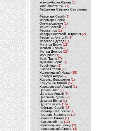
Усенко-Чорна Жанна
(2)
Усов Констянтин
(1)
Фабрикант Світлана Самуілівна
(2)
Фаєрмарк Сергій
(1)
Фаєрмарк Сергій
Олександрович
(1)
Файст Валерій
(1)
Федєєв Ігор
(1)
Федорук Анатолій Петрович
(2)
Федорчук Анатолій
(1)
Федосов Едуард
(1)
Филатов Борис
(11)
Філатов Олексій
(6)
Фірташ Дмитро
(28)
Фріз Ірина
(1)
Фукс Павло
(7)
Фуксман Борис
(1)
Фурсін Іван
(2)
Хмара Степан
(1)
Холодницький Назар
(15)
Холодов Андрій
(2)
Хоменко Володимир
(1)
Хомутиннік Віталій
(52)
Хорошевський Андрій
(1)
Царьов Олег
(1)
Циганков Андрій
(3)
Циплаков Руслан
(7)
Цуканов Віктор
(1)
Цушко Василь
(16)
Чеботарь Сергій
(15)
Чеботарьов Олексій
(1)
Чемерис Володимир
(1)
Чепинога Віталій
(1)
Черкаський Ігор
(12)
Черновецький Леонід
(2)
Черновецький Степан
(3)