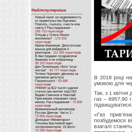
Найпопулярніше
Новый налог на недвижимость
от правительства Яценюка.
Платить, съехать, снести или
сжечь? Расследование
-
269 733 переглядів
Откуда у Олега Ляшко
миллионы?
- 173 293
переглядів
Ирина Бережная. Депутатская
крыша для рейдеров и
рекетиров
- 111 365 переглядів
В Амстердаме поздравляли
Акимову и ее избранницу
-
98 102 переглядів
Дон Пилипишин і його “коза-
ностра”
- 84 777 переглядів
Тетяна Чорновіл: дівчинка за
В 2018 році на
викликом депутата
Пашинського
- 83 688
умовою для че
переглядів
УНИАН за $12 тысяч удалил
статью про митинг под СБУ.
Так, з 1 квітня
Вадим Симонов и Николай
газ – 6957,90 
Присяжнюк отмывают свои
имена. Расследование
- 75 800
підвищуватися
переглядів
Криминальный миллионер
Руслан Демчак. Часть 2
-
«Газ прив’яз
73 855 переглядів
позбудемося ві
Донецкое «Межигорье»
Татьяны Бахтеевой ждет
взагалі станеть
экспроприаторов. 10 фото
-
73 288 переглядів