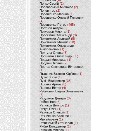
Сергійович
(4)
Попко Сергій
(1)
Поплавський Михайло
(2)
Попов Ігор
(2)
Порошенко Марина
(1)
Порошенко Олексій Петрович
(4)
Порошенко Петро
(465)
Портнов Андрій
(9)
Потураєв Микита
(1)
Прессман Олександр
(3)
Присяжнюк Анатолій
(5)
Присяжнюк Микола
(38)
Присяжнюк Олександр
Анатолійович
(1)
Притула Олена
(3)
Прогнімак Олександр
(35)
Продан Мирослав
(1)
Продан Оксана
(2)
Протас Святослав Вікторович
(1)
Пташник Вікторія Юріївна
(1)
Путас Юрій
(1)
Путін Володимир
(38)
Пшонка Артем
(8)
Пшонка Віктор
(4)
Рабінович Вадим Зіновійович
(6)
Разумков Дмитро
(3)
Райнін Ігор
(5)
Ратніков Дмитро
(1)
Рачук Олег
(1)
Резніков Олексій
(1)
Резніченко Валентин
Михайлович
(1)
Речинський Станіслав
(1)
Рибак Володимир
(1)
Рибаков Микола
(1)