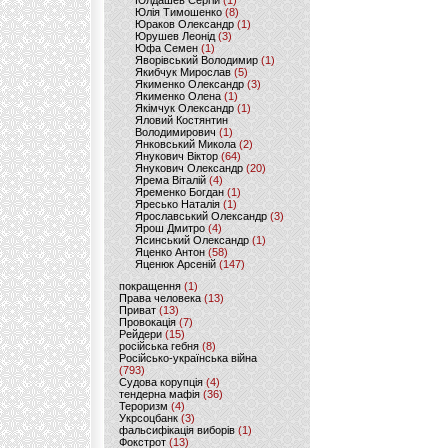
Юлдашев Сергій
(1)
Юлія Тимошенко
(8)
Юраков Олександр
(1)
Юрушев Леонід
(3)
Юфа Семен
(1)
Яворівський Володимир
(1)
Якибчук Мирослав
(5)
Якименко Олександр
(3)
Якименко Олена
(1)
Якімчук Олександр
(1)
Яловий Костянтин
Володимирович
(1)
Янковський Микола
(2)
Янукович Віктор
(64)
Янукович Олександр
(20)
Ярема Віталій
(4)
Яременко Богдан
(1)
Яресько Наталія
(1)
Ярославський Олександр
(3)
Ярош Дмитро
(4)
Ясинський Олександр
(1)
Яценко Антон
(58)
Яценюк Арсеній
(147)
покращення
(1)
Права человека
(13)
Приват
(13)
Провокація
(7)
Рейдери
(15)
російська гебня
(8)
Російсько-українська війна
(793)
Судова корупція
(4)
тендерна мафія
(36)
Тероризм
(4)
Укрсоцбанк
(3)
фальсифікація виборів
(1)
Фокстрот
(13)