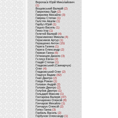
Воропаєв Юрій Миколайович
(1)
Вощевський Валерій
(2)
Гаврилова Лідія
(2)
Гаврилюк Михайло
(3)
Гавриш Степан
(1)
Галстян Авагім
(1)
Гарбуз Юрій
(1)
Гацько Василь
(1)
Гекко Ігор
(1)
Гелетей Валерій
(4)
Герасименко Микола
(4)
Герасимов Артур
(1)
Геращенко Антон
(15)
Герега Галина
(1)
Герега Олександр
(2)
Герман Ганна
(6)
Гетманцев Данило
(3)
Гєллєр Євген
(2)
Гладій Степан
(1)
Гладковський (Свинарчук)
Олег
(4)
Гладковський Олег
(2)
Гладчук Вадим
(82)
Гнап Дмитро
(2)
Говда Роман
(1)
Головач Андрій
(2)
Головін Дмитро
(2)
Голубов Дмитро
(1)
Гольдарб Максим
(1)
Гонтарева Валерія
(47)
Гончаренко Олексій
(8)
Гончаров Михайло
(1)
Гончарук Олексій
(2)
Гопко Ганна
(3)
Горбаль Василь
(2)
Горбунов Олександр
(1)