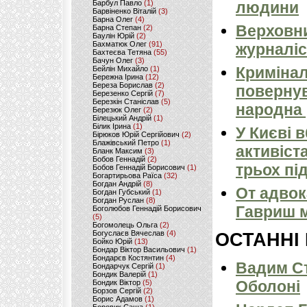
Барбул Павло
(1)
людини
Барвіненко Віталій
(3)
Барна Олег
(4)
Верховни
Барна Степан
(2)
Баулін Юрій
(2)
Бахматюк Олег
(91)
журналіс
Бахтеєва Тетяна
(55)
Бачун Олег
(3)
Кримінал
Бейлін Михайло
(1)
Бережна Ірина
(12)
Береза Борислав
(2)
повернув
Березенко Сергій
(7)
Березкін Станіслав
(5)
народна 
Березюк Олег
(2)
Білецький Андрій
(1)
Білик Ірина
(1)
У Києві 
Бірюков Юрій Сергійович
(2)
Блажівський Петро
(1)
активіст
Бланк Максим
(3)
Бобов Геннадій
(2)
трьох пі
Бобов Геннадій Борисович
(1)
Богартирьова Раїса
(32)
Богдан Андрій
(8)
От адвок
Богдан Губський
(1)
Богдан Руслан
(8)
Гавриш м
Боголюбов Геннадій Борисович
(5)
Богомолець Ольга
(2)
Богуслаєв Вячеслав
(4)
ОСТАННІ
Бойко Юрій
(13)
Бондар Віктор Васильович
(1)
Бондарєв Костянтин
(4)
Вадим Ст
Бондарчук Сергій
(1)
Бондик Валерій
(1)
Оболоні
Бондик Віктор
(5)
Борзов Сергiй
(2)
Борис Адамов
(1)