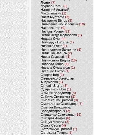
Лісник
(7)
Мураєв Євген
(6)
Нагорний Анатолій
Миколайович
(1)
Наем Мустафа
(7)
Назаренко Віктор
(3)
Наливайченко Валентин
(10)
Насалик Ігор
(9)
Насіров Роман
(21)
Негой Федір Федорович
(1)
Недава Олег
(4)
Немодрук Наталія
(1)
Низенко Олег
(1)
Ничипоренко Валентин
(1)
Німченко Василь
(2)
Новак Славомір
(1)
Новинський Вадим
(16)
Новосад Ганна
(1)
Носаль Олександр
(1)
Нусенкіс Віктор
(1)
Оверко Ігор
(1)
Овчаренко В'ячеслав
Андрійович
(1)
Огнєвіч Злата
(3)
Одарченко Юрій
(1)
Олійник Володимир
(4)
Олійник Святослав
(2)
Омельченко Григорій
(3)
Омельченко Олександр
(7)
Омелян Володимир
Володимирович
(2)
Онищенко Олександр
(15)
Оністрат Андрій
(6)
Оніщук Микола
(3)
Осика Сергій
(4)
Остафійчук Григорій
(1)
Острікова Тетяна
(1)