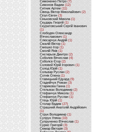
Симоненко Петро
(7)
Симонов Вадим
(12)
Ситник Артем
(11)
Сівець Віктор Миколайович
(2)
Сігал Євген
(3)
Сіньковский Микола
(1)
Скударь Георгій
(1)
Скуратовський Сергій Іванович
(1)
Слободян Олександр
В'ячеславович
(1)
Слюсарчук Андрій
(1)
Смалій Віктор
(1)
Смешко Ігор
(1)
Смолій Яків
(1)
Снєгирьов Дмитро
(2)
Соболев Вячеслав
(4)
Соболєв Єгор
(2)
Соловей Юрій Ігорович
(1)
Солод Юрій
(1)
Сольвар Руслан
(2)
Сотнік Олена
(1)
Ставицький Едуард
(9)
Стаднійчук Роман
(3)
Старикова Ганна
(1)
Стельмах Володимир
(2)
Стефанчук Микола
(1)
Стефанчук Руслан
(1)
Стець Юрій
(1)
Столар Вадим
(27)
Страшний Анатолій Андрійович
(1)
Струк Володимир
(1)
Супрун Уляна
(10)
Супруненко В'ячеслав
(1)
Суркіс Григорій
(3)
Сюмар Вікторія
(3)