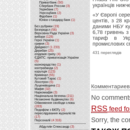
Приватбанк
(50)
українців нижче
Сбербанк России
(3)
Укрінбанк
(7)
Укрсоцбанк
(2)
«У Європі сере
Фідобанк
(1)
центів, з 28 к
Юніон стандард банк
(1)
даними НБУ ку
Без рубрики
(19)
Безпредєл
(56)
6,78 гривень з
Верховна Рада України
(3)
вибори
(128)
тариф в Укр
Герої України
(1)
промислових сп
гривня
(3)
Дайджест
(1 233)
Дерибан
(25)
431 переглядів
епідемія грипу
(4)
ЄДАПС: приватизація України
(5)
казнокрадство
(1)
контрабанда
(2)
корупція
(123)
Кримінал
(55)
Кутовий Тарас
(1)
Лохотрон
(5)
Комментариев
Луценківщина
(1)
Мафія
(32)
Наркомафія
(3)
No comments
Національна безпека
(211)
Незаконне будівництво
(6)
Обмеження свободи слова
RSS
(283)
feed fo
Педофіли з БЮТу
(2)
переслідування журналістів
(17)
Sorry, the co
Персоналії
(4 316)
Абдуллін Олександр
(3)