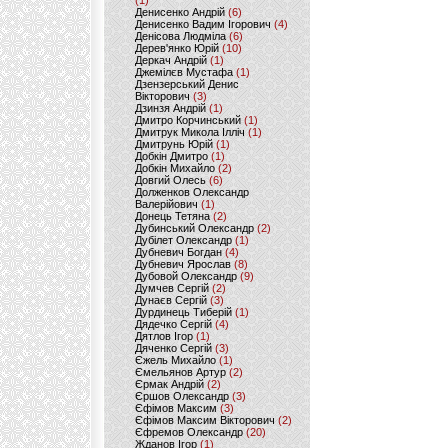
(1)
Денисенко Андрій
(6)
Денисенко Вадим Ігорович
(4)
Денісова Людміла
(6)
Дерев'янко Юрій
(10)
Деркач Андрій
(1)
Джемілєв Мустафа
(1)
Дзензерський Денис
Вікторович
(3)
Дзинзя Андрій
(1)
Дмитро Корчинський
(1)
Дмитрук Микола Ілліч
(1)
Дмитрунь Юрій
(1)
Добкін Дмитро
(1)
Добкін Михайло
(2)
Довгий Олесь
(6)
Долженков Олександр
Валерійович
(1)
Донець Тетяна
(2)
Дубинський Олександр
(2)
Дубілет Олександр
(1)
Дубневич Богдан
(4)
Дубневич Ярослав
(8)
Дубовой Олександр
(9)
Думчев Сергій
(2)
Дунаєв Сергій
(3)
Дурдинець Тиберій
(1)
Дядечко Сергій
(4)
Дятлов Ігор
(1)
Дяченко Сергій
(3)
Єжель Михайло
(1)
Ємельянов Артур
(2)
Єрмак Андрій
(2)
Єршов Олександр
(3)
Єфімов Максим
(3)
Єфімов Максим Вікторович
(2)
Єфремов Олександр
(20)
Жданов Ігор
(1)