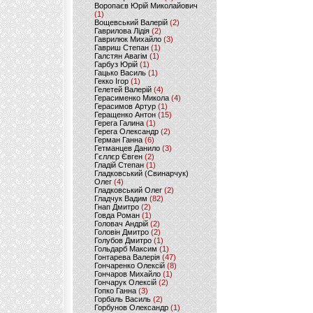
Воропаєв Юрій Миколайович
(1)
Вощевський Валерій
(2)
Гаврилова Лідія
(2)
Гаврилюк Михайло
(3)
Гавриш Степан
(1)
Галстян Авагім
(1)
Гарбуз Юрій
(1)
Гацько Василь
(1)
Гекко Ігор
(1)
Гелетей Валерій
(4)
Герасименко Микола
(4)
Герасимов Артур
(1)
Геращенко Антон
(15)
Герега Галина
(1)
Герега Олександр
(2)
Герман Ганна
(6)
Гетманцев Данило
(3)
Гєллєр Євген
(2)
Гладій Степан
(1)
Гладковський (Свинарчук)
Олег
(4)
Гладковський Олег
(2)
Гладчук Вадим
(82)
Гнап Дмитро
(2)
Говда Роман
(1)
Головач Андрій
(2)
Головін Дмитро
(2)
Голубов Дмитро
(1)
Гольдарб Максим
(1)
Гонтарева Валерія
(47)
Гончаренко Олексій
(8)
Гончаров Михайло
(1)
Гончарук Олексій
(2)
Гопко Ганна
(3)
Горбаль Василь
(2)
Горбунов Олександр
(1)