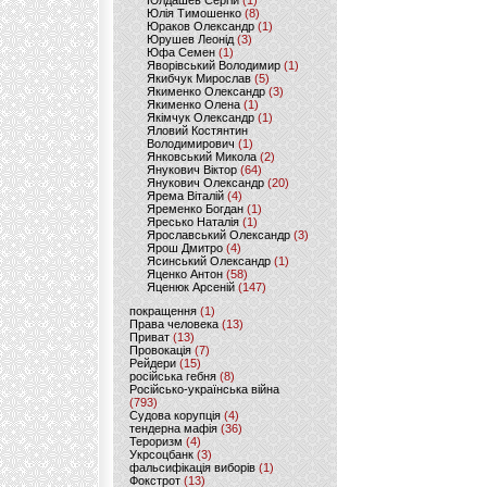
Юлдашев Сергій
(1)
Юлія Тимошенко
(8)
Юраков Олександр
(1)
Юрушев Леонід
(3)
Юфа Семен
(1)
Яворівський Володимир
(1)
Якибчук Мирослав
(5)
Якименко Олександр
(3)
Якименко Олена
(1)
Якімчук Олександр
(1)
Яловий Костянтин
Володимирович
(1)
Янковський Микола
(2)
Янукович Віктор
(64)
Янукович Олександр
(20)
Ярема Віталій
(4)
Яременко Богдан
(1)
Яресько Наталія
(1)
Ярославський Олександр
(3)
Ярош Дмитро
(4)
Ясинський Олександр
(1)
Яценко Антон
(58)
Яценюк Арсеній
(147)
покращення
(1)
Права человека
(13)
Приват
(13)
Провокація
(7)
Рейдери
(15)
російська гебня
(8)
Російсько-українська війна
(793)
Судова корупція
(4)
тендерна мафія
(36)
Тероризм
(4)
Укрсоцбанк
(3)
фальсифікація виборів
(1)
Фокстрот
(13)