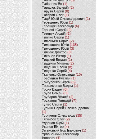
Табачник Дмитро
(6)
Табачник Ян
(1)
Тарасюк Валерій
(2)
Тарута Сергій
(8)
Татаров Олег
(1)
Тацій Юрій Олександрович
(1)
Терещенко Юрій
(1)
Терещук Олександр
(6)
Терьохін Сергій
(2)
Тетерук Андрій
(1)
Тигіпко Сергій
(1)
Тимонькін Борис
(2)
Тимошенко Юлія
(135)
Тимошенко Юрій
(3)
Тимчук Дмитро
(3)
Тихонов Віктор
(1)
Тицький Богдан
(1)
Тищенко Микола
(2)
Тищенко Олена
(8)
Тищенко Сергій
(4)
Ткаченко Олександр
(10)
Требушкін Руслан
(1)
Тригубенко Сергій
(6)
Трофименко Вадим
(1)
Троян Вадим
(6)
Труба Роман
(3)
Трубаров Віталій
(2)
Труханов Геннадій
(7)
Тулуб Сергій
(1)
Турчин Сергій Олександрович
(1)
Турчинов Олександр
(35)
Тягнибок Олег
(2)
Ударцов Юрій
(1)
Уколов Віктор
(4)
Уманський Ігор Іванович
(1)
Урбанський Олександр
Ігорович
(1)