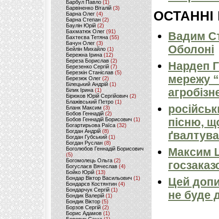
Барбул Павло
(1)
Барвіненко Віталій
(3)
ОСТАННІ
Барна Олег
(4)
Барна Степан
(2)
Баулін Юрій
(2)
Бахматюк Олег
(91)
Вадим Ст
Бахтеєва Тетяна
(55)
Бачун Олег
(3)
Оболоні
Бейлін Михайло
(1)
Бережна Ірина
(12)
Береза Борислав
(2)
Нардеп 
Березенко Сергій
(7)
Березкін Станіслав
(5)
мережу “
Березюк Олег
(2)
Білецький Андрій
(1)
агробізн
Білик Ірина
(1)
Бірюков Юрій Сергійович
(2)
Блажівський Петро
(1)
російськ
Бланк Максим
(3)
Бобов Геннадій
(2)
пісню, щ
Бобов Геннадій Борисович
(1)
Богартирьова Раїса
(32)
Богдан Андрій
(8)
ґвалтува
Богдан Губський
(1)
Богдан Руслан
(8)
Боголюбов Геннадій Борисович
Максим 
(5)
Богомолець Ольга
(2)
госзаказ
Богуслаєв Вячеслав
(4)
Бойко Юрій
(13)
Бондар Віктор Васильович
(1)
Цей допи
Бондарєв Костянтин
(4)
Бондарчук Сергій
(1)
не буде 
Бондик Валерій
(1)
Бондик Віктор
(5)
Борзов Сергiй
(2)
Борис Адамов
(1)