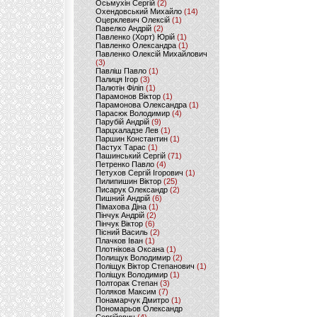
Осьмухін Сергій
(2)
Охендовський Михайло
(14)
Оцерклевич Олексій
(1)
Павелко Андрій
(2)
Павленко (Хорт) Юрій
(1)
Павленко Олександра
(1)
Павленко Олексій Михайлович
(3)
Павліш Павло
(1)
Палиця Ігор
(3)
Палютін Філіп
(1)
Парамонов Віктор
(1)
Парамонова Олександра
(1)
Парасюк Володимир
(4)
Парубій Андрій
(9)
Парцхаладзе Лев
(1)
Паршин Константин
(1)
Пастух Тарас
(1)
Пашинський Сергій
(71)
Петренко Павло
(4)
Петухов Сергій Ігорович
(1)
Пилипишин Віктор
(25)
Писарук Олександр
(2)
Пишний Андрій
(6)
Пімахова Діна
(1)
Пінчук Андрій
(2)
Пінчук Віктор
(6)
Пісний Василь
(2)
Плачков Іван
(1)
Плотнікова Оксана
(1)
Полищук Володимир
(2)
Поліщук Віктор Степанович
(1)
Поліщук Володимир
(1)
Полторак Степан
(3)
Поляков Максим
(7)
Понамарчук Дмитро
(1)
Пономарьов Олександр