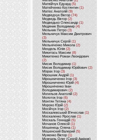
Матвієнко Анатолій
(2)
Матвійчук Едуард
(5)
Матейченко Костянтин
(1)
Матіос Анатолій
(9)
Медведчук Віктор
(74)
Медведь Віктор
(2)
Медведько Олександр
(1)
Медяник Володимир
(4)
Мельник Петро
(3)
Мельничук Максим Дмитрович
(3)
Мельничук Сергій
(1)
Мельніченко Микола
(2)
Мендель Юлія
(2)
Микитась Максим
(8)
Микитенко Роман Леонідович
(2)
Мисик Володимир
(1)
Мисик Володимир Юрійович
(2)
Мізрах Ігор
(3)
Мірошник Андрій
(1)
Мірошниченко Ігор
(3)
Мірошниченко Юрій
(4)
Мірошніченко Іван
Володимирович
(2)
Могильов Анатолій
(2)
Молоток Ігор
(6)
Монтян Тетяна
(4)
Мороко Юрій
(2)
Мосійчук Ігор
(2)
Москалевський В'ячеслав
(1)
Москаленко Ярослав
(1)
Москаль Геннадій
(5)
Мочанов Олексій
(1)
Мошенець Олена
(1)
Мошенский Валерий
(5)
Муженко Віктор
(1)
Мужчиль Олег (Сергій Аміров)