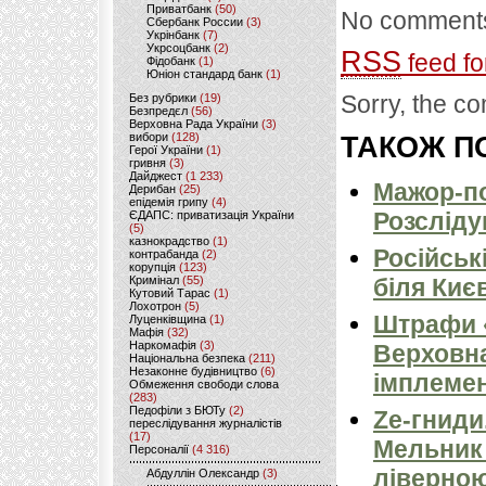
Приватбанк
(50)
No comments
Сбербанк России
(3)
Укрінбанк
(7)
Укрсоцбанк
(2)
RSS
feed fo
Фідобанк
(1)
Юніон стандард банк
(1)
Sorry, the co
Без рубрики
(19)
Безпредєл
(56)
Верховна Рада України
(3)
вибори
(128)
ТАКОЖ ПО
Герої України
(1)
гривня
(3)
Дайджест
(1 233)
Мажор-по
Дерибан
(25)
епідемія грипу
(4)
Розсліду
ЄДАПС: приватизація України
(5)
казнокрадство
(1)
Російськ
контрабанда
(2)
корупція
(123)
Кримінал
(55)
біля Киє
Кутовий Тарас
(1)
Лохотрон
(5)
Штрафи «
Луценківщина
(1)
Мафія
(32)
Наркомафія
(3)
Верховна
Національна безпека
(211)
Незаконне будівництво
(6)
імплемен
Обмеження свободи слова
(283)
Педофіли з БЮТу
(2)
Ze-гниди
переслідування журналістів
(17)
Мельник
Персоналії
(4 316)
ліверно
Абдуллін Олександр
(3)