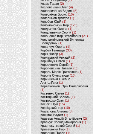
Козак Володимир
(1)
Козак Тарас
(2)
Козловський Олег
(4)
Колесниченко Вадим
(5)
Колесніков Борис
(10)
Колєсніков Дмитро
(1)
Колобов Юрій
(1)
Коломойський Ігор
(123)
Кондратюк Олена
(1)
Кондрашенко Сергій
(1)
Кононенко Ігор Віталійович
(21)
Константіновський Вячеслав
Леонідович
(1)
Копанчук Олена
(1)
Корбан Геннадій
(33)
Корж Віктор
(3)
Корнацький Аркадій
(2)
Корнійчук Євген
(1)
Коровченко Сергій
(1)
Королевська Наталія
(5)
Король Марія Григорівна
(1)
Король Олександр
(16)
Корчинська Оксана
Анатоліївна
(1)
Корявченков Юрій Валерійович
(1)
Костенко Євген
(1)
Костицький Василь
(1)
Костюшко Олег
(1)
Косюк Юрій
(15)
Котвіцький Ігор
(10)
Кошелєва Альона
(3)
Кошмак Вадим
(1)
Кравець Андрій Віталійович
(2)
Кравчук Леонід Макарович
(1)
Краснокутський Сергій
(1)
Кривецький Ігор
(1)
Кривонос Павло
(1)