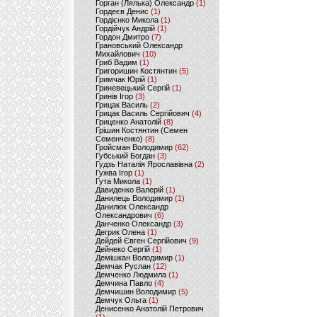
Горган (Лялька) Олександр
(1)
Гордеєв Денис
(1)
Гордієнко Микола
(1)
Гордійчук Андрій
(1)
Гордон Дмитро
(7)
Грановський Олександр
Михайлович
(10)
Гриб Вадим
(1)
Григоришин Костянтин
(5)
Гримчак Юрій
(1)
Гриневецький Сергій
(1)
Гринів Ігор
(3)
Грицак Василь
(2)
Грицак Василь Сергійович
(4)
Гриценко Анатолій
(8)
Грішин Костянтин (Семен
Семенченко)
(8)
Гройсман Володимир
(62)
Губський Богдан
(3)
Гудзь Наталія Ярославівна
(2)
Гужва Ігор
(1)
Гута Микола
(1)
Давиденко Валерій
(1)
Данилець Володимир
(1)
Данилюк Олександр
Олександрович
(6)
Данченко Олександр
(3)
Дегрик Олена
(1)
Дейдей Євген Сергійович
(9)
Дейнеко Сергій
(1)
Демішкан Володимир
(1)
Демчак Руслан
(12)
Демченко Людмила
(1)
Демчина Павло
(4)
Демчишин Володимир
(5)
Демчук Ольга
(1)
Денисенко Анатолій Петрович