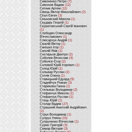
Симоненко Петро
(7)
Симонов Вадим
(12)
Ситник Артем
(11)
Сівець Віктор Миколайович
(2)
Сігал Євген
(3)
Сіньковский Микола
(1)
Скударь Георгій
(1)
Скуратовський Сергій Іванович
(1)
Слободян Олександр
В'ячеславович
(1)
Слюсарчук Андрій
(1)
Смалій Віктор
(1)
Смешко Ігор
(1)
Смолій Яків
(1)
Снєгирьов Дмитро
(2)
Соболев Вячеслав
(4)
Соболєв Єгор
(2)
Соловей Юрій Ігорович
(1)
Солод Юрій
(1)
Сольвар Руслан
(2)
Сотнік Олена
(1)
Ставицький Едуард
(9)
Стаднійчук Роман
(3)
Старикова Ганна
(1)
Стельмах Володимир
(2)
Стефанчук Микола
(1)
Стефанчук Руслан
(1)
Стець Юрій
(1)
Столар Вадим
(27)
Страшний Анатолій Андрійович
(1)
Струк Володимир
(1)
Супрун Уляна
(10)
Супруненко В'ячеслав
(1)
Суркіс Григорій
(3)
Сюмар Вікторія
(3)