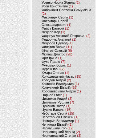
Усенко-Чорна Жанна
(2)
Усов Констянтин
(1)
Фабрикант Світлана Самуілівна
(2)
Фаєрмарк Сергій
(1)
Фаєрмарк Сергій
Олександрович
(1)
Файст Валерій
(1)
Федєєв Ігор
(1)
Федорук Анатолій Петрович
(2)
Федорчук Анатолій
(1)
Федосов Едуард
(1)
Филатов Борис
(11)
Філатов Олексій
(6)
Фірташ Дмитро
(28)
Фріз Ірина
(1)
Фукс Павло
(7)
Фуксман Борис
(1)
Фурсін Іван
(2)
Хмара Степан
(1)
Холодницький Назар
(15)
Холодов Андрій
(2)
Хоменко Володимир
(1)
Хомутиннік Віталій
(52)
Хорошевський Андрій
(1)
Царьов Олег
(1)
Циганков Андрій
(3)
Циплаков Руслан
(7)
Цуканов Віктор
(1)
Цушко Василь
(16)
Чеботарь Сергій
(15)
Чеботарьов Олексій
(1)
Чемерис Володимир
(1)
Чепинога Віталій
(1)
Черкаський Ігор
(12)
Черновецький Леонід
(2)
Черновецький Степан
(3)