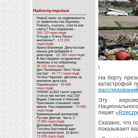
Найпопулярніше
Новый налог на недвижимость
от правительства Яценюка.
Платить, съехать, снести или
сжечь? Расследование
-
269 733 переглядів
Откуда у Олега Ляшко
миллионы?
- 173 293
переглядів
Ирина Бережная. Депутатская
крыша для рейдеров и
рекетиров
- 111 365 переглядів
В Амстердаме поздравляли
Акимову и ее избранницу
-
98 102 переглядів
\
Дон Пилипишин і його “коза-
ностра”
- 84 777 переглядів
На борту през
Тетяна Чорновіл: дівчинка за
викликом депутата
катастрофой 
Пашинського
- 83 689
переглядів
расследований
УНИАН за $12 тысяч удалил
статью про митинг под СБУ.
Эту версию
Вадим Симонов и Николай
Присяжнюк отмывают свои
Национально
имена. Расследование
- 75 800
переглядів
пишет
«Rzeczpo
Криминальный миллионер
Руслан Демчак. Часть 2
-
73 855 переглядів
Сказано, что 
Донецкое «Межигорье»
показывают ва
Татьяны Бахтеевой ждет
экспроприаторов. 10 фото
-
73 288 переглядів