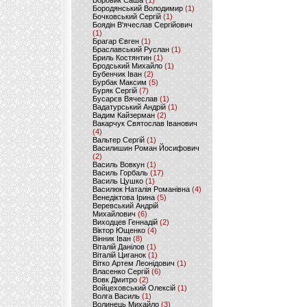
Боровик Саша
(1)
Бородянський Володимир
(1)
Бочковський Сергій
(1)
Боядін В'ячеслав Сергійович
(1)
Брагар Євген
(1)
Браславський Руслан
(1)
Бриль Костянтин
(1)
Бродський Михайло
(1)
Бубенчик Іван
(2)
Бурбак Максим
(5)
Буряк Сергій
(7)
Бусарєв Вячеслав
(1)
Вадатурський Андрій
(1)
Вадим Кайзерман
(2)
Вакарчук Святослав Іванович
(4)
Вальтер Сергій
(1)
Василишин Роман Йосифович
(2)
Василь Вовкун
(1)
Василь Горбаль
(17)
Василь Цушко
(1)
Василюк Наталія Романівна
(4)
Венедіктова Ірина
(5)
Веревський Андрій
Михайлович
(6)
Виходцев Геннадій
(2)
Віктор Ющенко
(4)
Вінник Іван
(8)
Віталій Данілов
(1)
Віталій Циганок
(1)
Вітко Артем Леонідович
(1)
Власенко Сергій
(6)
Вовк Дмитро
(2)
Войцеховський Олексій
(1)
Волга Василь
(1)
Волинець Михайло
(3)