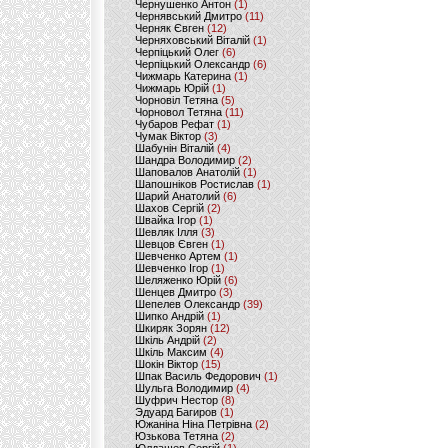
Чернушенко Антон
(1)
Чернявський Дмитро
(11)
Черняк Євген
(12)
Черняховський Віталій
(1)
Черпіцький Олег
(6)
Черпіцький Олександр
(6)
Чижмарь Катерина
(1)
Чижмарь Юрій
(1)
Чорновіл Тетяна
(5)
Чорновол Тетяна
(11)
Чубаров Рефат
(1)
Чумак Віктор
(3)
Шабунін Віталій
(4)
Шандра Володимир
(2)
Шаповалов Анатолій
(1)
Шапошніков Ростислав
(1)
Шарий Анатолий
(6)
Шахов Сергій
(2)
Швайка Ігор
(1)
Шевляк Ілля
(3)
Шевцов Євген
(1)
Шевченко Артем
(1)
Шевченко Ігор
(1)
Шеляженко Юрій
(6)
Шенцев Дмитро
(3)
Шепелев Олександр
(39)
Шипко Андрій
(1)
Шкиряк Зорян
(12)
Шкіль Андрій
(2)
Шкіль Максим
(4)
Шокін Віктор
(15)
Шпак Василь Федорович
(1)
Шульга Володимир
(4)
Шуфрич Нестор
(8)
Эдуард Багиров
(1)
Южаніна Ніна Петрівна
(2)
Юзькова Тетяна
(2)