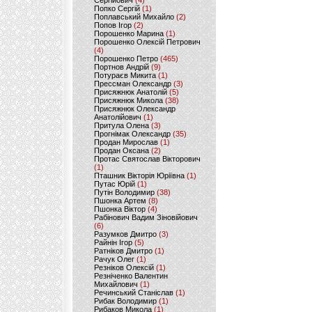
Сергійович
(4)
Попко Сергій
(1)
Поплавський Михайло
(2)
Попов Ігор
(2)
Порошенко Марина
(1)
Порошенко Олексій Петрович
(4)
Порошенко Петро
(465)
Портнов Андрій
(9)
Потураєв Микита
(1)
Прессман Олександр
(3)
Присяжнюк Анатолій
(5)
Присяжнюк Микола
(38)
Присяжнюк Олександр
Анатолійович
(1)
Притула Олена
(3)
Прогнімак Олександр
(35)
Продан Мирослав
(1)
Продан Оксана
(2)
Протас Святослав Вікторович
(1)
Пташник Вікторія Юріївна
(1)
Путас Юрій
(1)
Путін Володимир
(38)
Пшонка Артем
(8)
Пшонка Віктор
(4)
Рабінович Вадим Зіновійович
(6)
Разумков Дмитро
(3)
Райнін Ігор
(5)
Ратніков Дмитро
(1)
Рачук Олег
(1)
Резніков Олексій
(1)
Резніченко Валентин
Михайлович
(1)
Речинський Станіслав
(1)
Рибак Володимир
(1)
Рибаков Микола
(1)