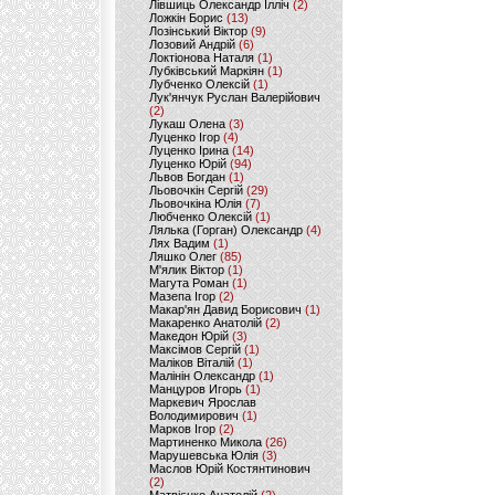
Лівшиць Олександр Ілліч
(2)
Ложкін Борис
(13)
Лозінський Віктор
(9)
Лозовий Андрій
(6)
Локтіонова Наталя
(1)
Лубківський Маркіян
(1)
Лубченко Олексій
(1)
Лук'янчук Руслан Валерійович
(2)
Лукаш Олена
(3)
Луценко Ігор
(4)
Луценко Ірина
(14)
Луценко Юрій
(94)
Львов Богдан
(1)
Льовочкін Сергій
(29)
Льовочкіна Юлія
(7)
Любченко Олексій
(1)
Лялька (Горган) Олександр
(4)
Лях Вадим
(1)
Ляшко Олег
(85)
М'ялик Віктор
(1)
Магута Роман
(1)
Мазепа Ігор
(2)
Макар'ян Давид Борисович
(1)
Макаренко Анатолій
(2)
Македон Юрій
(3)
Максімов Сергій
(1)
Маліков Віталій
(1)
Малінін Олександр
(1)
Манцуров Игорь
(1)
Маркевич Ярослав
Володимирович
(1)
Марков Ігор
(2)
Мартиненко Микола
(26)
Марушевська Юлія
(3)
Маслов Юрій Костянтинович
(2)