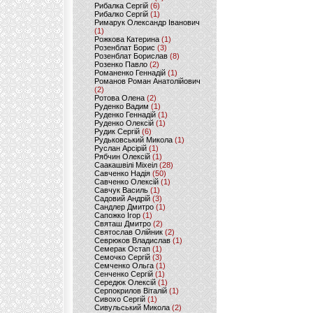
Рибалка Сергій
(6)
Рибалко Сергій
(1)
Римарук Олександр Іванович
(1)
Рожкова Катерина
(1)
Розенблат Борис
(3)
Розенблат Борислав
(8)
Розенко Павло
(2)
Романенко Геннадій
(1)
Романов Роман Анатолійович
(2)
Ротова Олена
(2)
Руденко Вадим
(1)
Руденко Геннадій
(1)
Руденко Олексій
(1)
Рудик Сергій
(6)
Рудьковський Микола
(1)
Руслан Арсірій
(1)
Рябчин Олексій
(1)
Саакашвілі Міхеіл
(28)
Савченко Надія
(50)
Савченко Олексій
(1)
Савчук Василь
(1)
Садовий Андрій
(3)
Сандлер Дмитро
(1)
Сапожко Ігор
(1)
Святаш Дмитро
(2)
Святослав Олійник
(2)
Севрюков Владислав
(1)
Семерак Остап
(1)
Семочко Сергій
(3)
Семченко Ольга
(1)
Сенченко Сергій
(1)
Середюк Олексій
(1)
Серпокрилов Віталій
(1)
Сивохо Сергій
(1)
Сивульський Микола
(2)