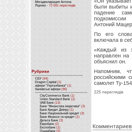
«Он указывает
Мегадекларация Антона
Яценко
- 72 091 переглядів
были выбиты и
падение сам
подкомиссии
Антоний Мацер
По его слов
включала в себ
«Каждый из 
направлен на 
объяснил он.
Напомним, ч
Рубрики
российскими с
CБУ
(64)
Dragon Capital
(1)
самолет Ту-15
афери "Укргазбанка"
(1)
банківські афери
(96)
225 переглядів
CityCommerce Bank
(1)
Union Standard Bank
(2)
VAB Банк
(13)
Банк "Фінансова ініціатива"
(3)
Банк Кредит Дніпро
(1)
Банк Національний кредит
(3)
Банк Фінанси та кредит
(1)
Дельта Банк
(3)
Евробанк
(2)
Комментариев
Експобанк
(1)
Ощадбанк
(5)