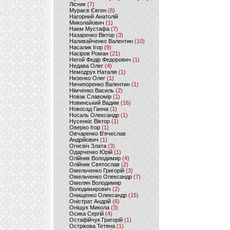
Лісник
(7)
Мураєв Євген
(6)
Нагорний Анатолій
Миколайович
(1)
Наем Мустафа
(7)
Назаренко Віктор
(3)
Наливайченко Валентин
(10)
Насалик Ігор
(9)
Насіров Роман
(21)
Негой Федір Федорович
(1)
Недава Олег
(4)
Немодрук Наталія
(1)
Низенко Олег
(1)
Ничипоренко Валентин
(1)
Німченко Василь
(2)
Новак Славомір
(1)
Новинський Вадим
(16)
Новосад Ганна
(1)
Носаль Олександр
(1)
Нусенкіс Віктор
(1)
Оверко Ігор
(1)
Овчаренко В'ячеслав
Андрійович
(1)
Огнєвіч Злата
(3)
Одарченко Юрій
(1)
Олійник Володимир
(4)
Олійник Святослав
(2)
Омельченко Григорій
(3)
Омельченко Олександр
(7)
Омелян Володимир
Володимирович
(2)
Онищенко Олександр
(15)
Оністрат Андрій
(6)
Оніщук Микола
(3)
Осика Сергій
(4)
Остафійчук Григорій
(1)
Острікова Тетяна
(1)