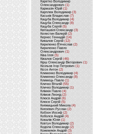
Каретко Володимир
Олександрович
(1)
Кармазін Юрій
(1)
Карплюк Володимир
(3)
Каськів Владислав
(7)
Кацуба Володимир
(4)
Кацуба Олександр
(8)
Кацуба Сергій
(5)
Квіташвілі Олександр
(3)
Келестин Валерій
(2)
Кернес Геннадій
(14)
Кивалов Сергій
(12)
Кириленко В’ячеслав
(2)
Кириленко Павло
Олександрович
(1)
Ківа Ілля
(5)
Ківалов Сергій
(46)
Кірш Олександр Вікторович
(1)
Кісільов Ігор Петрович
(1)
Кіссе Антон
(2)
Клименко Володимир
(4)
Клименко Олександр
(8)
Климець Павло
(1)
Кличко Віталій
(55)
Кличко Володимир
(1)
Клімкін Павло
(4)
Клімов Леонід
(2)
Клюєв Андрій
(6)
Клюєв Сергій
(5)
Княжицький Микола
(4)
Князевич Руслан
(2)
Кобзон Иосиф
(2)
Коболєв Андрій
(4)
Ковалів Юлія
(1)
Ковтун Володимир
(2)
Кодола Олександр
(2)
Кожемякін Андрій
(3)