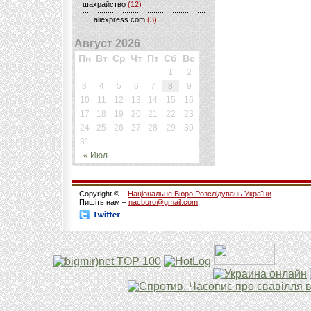
шахрайство
(12)
aliexpress.com
(3)
Август 2026
Пн
Вт
Ср
Чт
Пт
Сб
Вс
1
2
3
4
5
6
7
8
9
10
11
12
13
14
15
16
17
18
19
20
21
22
23
24
25
26
27
28
29
30
31
« Июл
Copyright © –
Національне Бюро Розслідувань України
Пишіть нам –
nacburo@gmail.com
.