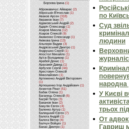
Борзова Ірина
(1)
Російськ
Абромавичус Айварас
(2)
Аброськін В’ячеслав
(1)
по Київсь
Аваков Арсен
(318)
Аврамов Іван
(7)
Адамовський Андрій
(2)
Суд звіл
Адаріч Олександр
(1)
Азаров Микола
(12)
кримінал
Азаров Олексій
(9)
Акименко Олександр
(1)
людини
Акімова Ірина
(13)
Альперін Вадим
(3)
Андрієвський Дмитро
(1)
Верховни
Андрушко Сергій
(1)
Апостол Михайло
(1)
журналіс
Ар'єв Володимир
(1)
Арабей Денис
(1)
Арахамія Давид
(1)
Кримінал
Арбузов Сергій
(44)
Арестович Олексій
повернув
Миколайович
(1)
Артеменко Андрій Вікторович
(1)
народна 
Артюшенко Ігор Андрійович
(1)
Ахметов Рінат
(51)
У Києві 
Бабак Олена
(1)
Баганець Олексій
(6)
Багрій Петро
(3)
активіст
Баканов Іван
(2)
Бакулін Євген
(4)
трьох пі
Баленко Артур
(1)
Балицький Євген
(7)
Балога Андрій
(1)
От адвок
Балога Віктор
(4)
Балчун Войцех
(1)
Гавриш м
Банас Дмитро
(1)