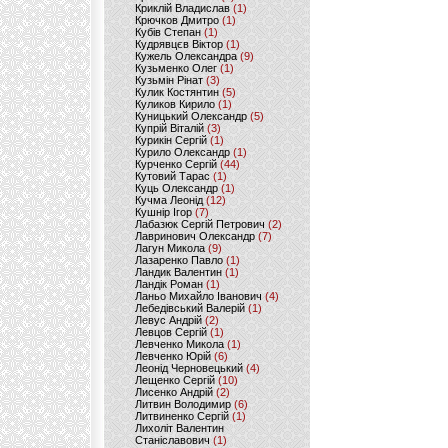
Криклій Владислав
(1)
Крючков Дмитро
(1)
Кубів Степан
(1)
Кудрявцєв Віктор
(1)
Кужель Олександра
(9)
Кузьменко Олег
(1)
Кузьмін Рінат
(3)
Кулик Костянтин
(5)
Куликов Кирило
(1)
Куницький Олександр
(5)
Купрій Віталій
(3)
Курикін Сергій
(1)
Курило Олександр
(1)
Курченко Сергій
(44)
Кутовий Тарас
(1)
Куць Олександр
(1)
Кучма Леонід
(12)
Кушнір Ігор
(7)
Лабазюк Сергій Петрович
(2)
Лавринович Олександр
(7)
Лагун Микола
(9)
Лазаренко Павло
(1)
Ландик Валентин
(1)
Ландік Роман
(1)
Ланьо Михайло Іванович
(4)
Лебедівський Валерій
(1)
Левус Андрій
(2)
Левцов Сергій
(1)
Левченко Микола
(1)
Левченко Юрій
(6)
Леонід Черновецький
(4)
Лещенко Сергій
(10)
Лисенко Андрій
(2)
Литвин Володимир
(6)
Литвиненко Сергій
(1)
Лихоліт Валентин
Станіславович
(1)