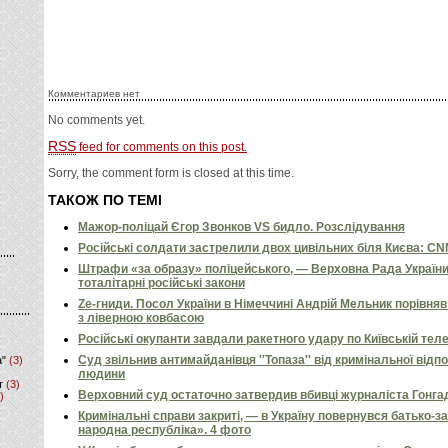
Комментариев нет
No comments yet.
RSS
feed for comments on this post.
Sorry, the comment form is closed at this time.
ТАКОЖ ПО ТЕМІ
Мажор-поліцай Єгор Звонков VS бидло. Розслідування
Російські солдати застрелили двох цивільних біля Києва: C
Штрафи «за образу» поліцейського, — Верховна Рада Україн
тоталітарні російські закони
Ze-гниди. Посол України в Німеччині Андрій Мельник порівн
з ліверною ковбасою
Російські окупанти завдали ракетного удару по Київській телев
Суд звільнив антимайданівця ''Топаза'' від кримінальної відп
а"
(3)
людини
т
(3)
Верховний суд остаточно затвердив вбивці журналіста Гонга
)
Кримінальні справи закриті, — в Україну повернувся батько-
народна республіка». 4 фото