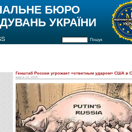
НАЛЬНЕ БЮРО
ДУВАНЬ УКРАЇНИ
SS
Пошук
Генштаб России угрожает «ответным ударом» США в 
марта 13, 2018