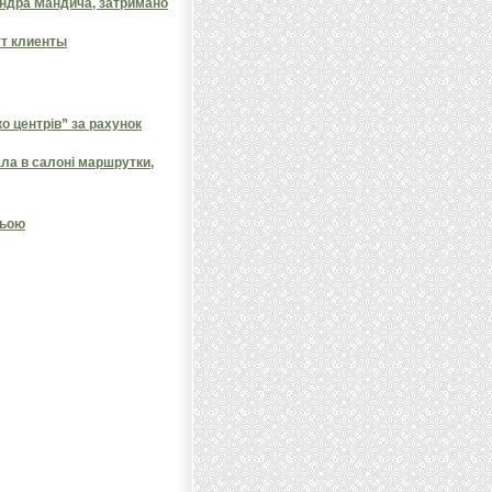
андра Мандича, затримано
ут клиенты
 центрів” за рахунок
ала в салоні маршрутки,
ньою