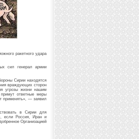
можного ракетного удара
ных сил генерал армии
бороны Сирии находятся
ения враждующих сторон
ия угрозы жизни нашим
 примут ответные меры
ут применять», — заявил
ствовать в Сирии для
, если Россия, Иран и
одобренное Организацией