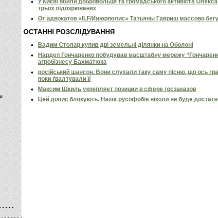
У Києві вбили добровольця та громадського активіста Олекс
трьох підозрюваних
От адвокатов «ILF/Инюрполис» Татьяны Гавриш массово бег
ОСТАННІ РОЗСЛІДУВАННЯ
Вадим Столар купив дві земельні ділянки на Оболоні
Нардеп Гончаренко побудував масштабну мережу “Гончаренко
агробізнесу Бахматюка
російський шансон. Вони слухали таку саму пісню, що ось гр
поки ґвалтували її
Максим Шкиль укрепляет позиции в сфере госзаказов
и
Цей допис блокують. Наша русофобія ніколи не буде достат