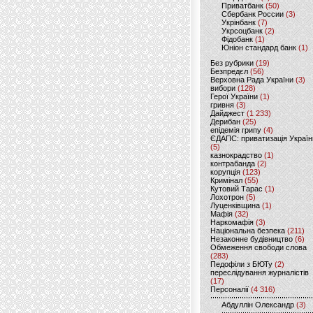
Приватбанк
(50)
Сбербанк России
(3)
Укрінбанк
(7)
Укрсоцбанк
(2)
Фідобанк
(1)
Юніон стандард банк
(1)
Без рубрики
(19)
Безпредєл
(56)
Верховна Рада України
(3)
вибори
(128)
Герої України
(1)
гривня
(3)
Дайджест
(1 233)
Дерибан
(25)
епідемія грипу
(4)
ЄДАПС: приватизація Україн
(5)
казнокрадство
(1)
контрабанда
(2)
корупція
(123)
Кримінал
(55)
Кутовий Тарас
(1)
Лохотрон
(5)
Луценківщина
(1)
Мафія
(32)
Наркомафія
(3)
Національна безпека
(211)
Незаконне будівництво
(6)
Обмеження свободи слова
(283)
Педофіли з БЮТу
(2)
переслідування журналістів
(17)
Персоналії
(4 316)
Абдуллін Олександр
(3)