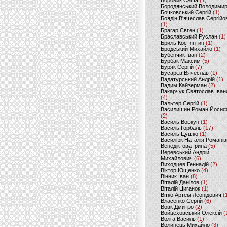
Боровик Саша
(1)
Бородянський Володими
Бочковський Сергій
(1)
Боядін В'ячеслав Сергійо
(1)
Брагар Євген
(1)
Браславський Руслан
(1)
Бриль Костянтин
(1)
Бродський Михайло
(1)
Бубенчик Іван
(2)
Бурбак Максим
(5)
Буряк Сергій
(7)
Бусарєв Вячеслав
(1)
Вадатурський Андрій
(1)
Вадим Кайзерман
(2)
Вакарчук Святослав Іван
(4)
Вальтер Сергій
(1)
Василишин Роман Йоси
(2)
Василь Вовкун
(1)
Василь Горбаль
(17)
Василь Цушко
(1)
Василюк Наталія Романів
Венедіктова Ірина
(5)
Веревський Андрій
Михайлович
(6)
Виходцев Геннадій
(2)
Віктор Ющенко
(4)
Вінник Іван
(8)
Віталій Данілов
(1)
Віталій Циганок
(1)
Вітко Артем Леонідович
(
Власенко Сергій
(6)
Вовк Дмитро
(2)
Войцеховський Олексій
(
Волга Василь
(1)
Волинець Михайло
(3)