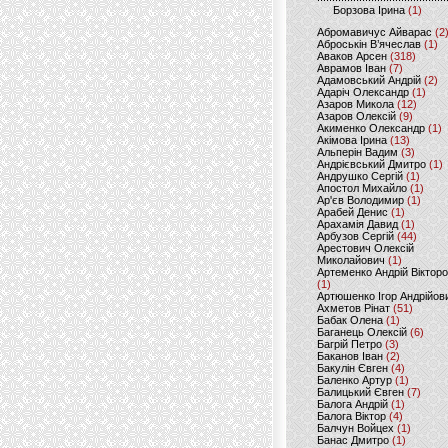
Борзова Ірина
(1)
Абромавичус Айварас
(2
Аброськін В’ячеслав
(1)
Аваков Арсен
(318)
Аврамов Іван
(7)
Адамовський Андрій
(2)
Адаріч Олександр
(1)
Азаров Микола
(12)
Азаров Олексій
(9)
Акименко Олександр
(1)
Акімова Ірина
(13)
Альперін Вадим
(3)
Андрієвський Дмитро
(1)
Андрушко Сергій
(1)
Апостол Михайло
(1)
Ар'єв Володимир
(1)
Арабей Денис
(1)
Арахамія Давид
(1)
Арбузов Сергій
(44)
Арестович Олексій
Миколайович
(1)
Артеменко Андрій Віктор
(1)
Артюшенко Ігор Андрійов
Ахметов Рінат
(51)
Бабак Олена
(1)
Баганець Олексій
(6)
Багрій Петро
(3)
Баканов Іван
(2)
Бакулін Євген
(4)
Баленко Артур
(1)
Балицький Євген
(7)
Балога Андрій
(1)
Балога Віктор
(4)
Балчун Войцех
(1)
Банас Дмитро
(1)