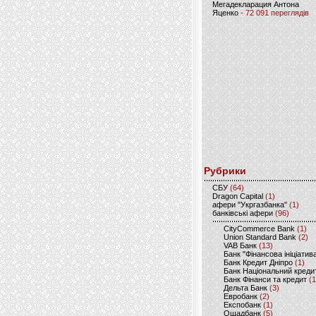
Мегадекларация Антона
Яценко
- 72 091 переглядів
Рубрики
CБУ
(64)
Dragon Capital
(1)
афери "Укргазбанка"
(1)
банківські афери
(96)
CityCommerce Bank
(1)
Union Standard Bank
(2)
VAB Банк
(13)
Банк "Фінансова ініціатив
Банк Кредит Дніпро
(1)
Банк Національний креди
Банк Фінанси та кредит
(1
Дельта Банк
(3)
Евробанк
(2)
Експобанк
(1)
Ощадбанк
(5)