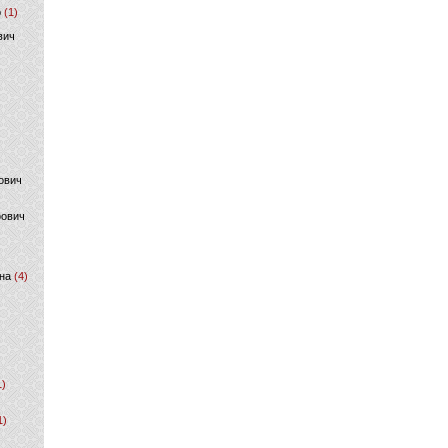
р
(1)
вич
ович
фович
на
(4)
1)
1)