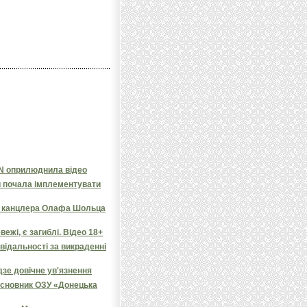
NN оприлюднила відео
и почала імплементувати
яв канцлера Олафа Шольца
ежі, є загиблі. Відео 18+
овідальності за викраденні
дзе довічне ув'язнення
засновник ОЗУ «Донецька