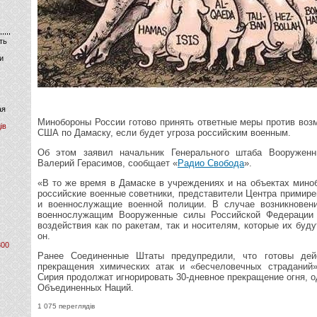
ть
и
ая
Минобороны России готово принять ответные меры против воз
ів
США по Дамаску, если будет угроза российским военным.
Об этом заявил начальник Генерального штаба Вооружен
Валерий Герасимов, сообщает «
Радио Свобода
».
«В то же время в Дамаске в учреждениях и на объектах мино
российские военные советники, представители Центра примир
и военнослужащие военной полиции. В случае возникновен
военнослужащим Вооруженные силы Российской Федерации
воздействия как по ракетам, так и носителям, которые их буд
он.
800
Ранее Соединенные Штаты предупредили, что готовы дей
прекращения химических атак и «бесчеловечных страданий»
Сирия продолжат игнорировать 30-дневное прекращение огня, 
Объединенных Наций.
1 075 переглядів