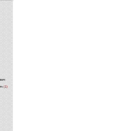
)
ович
ич
(1)