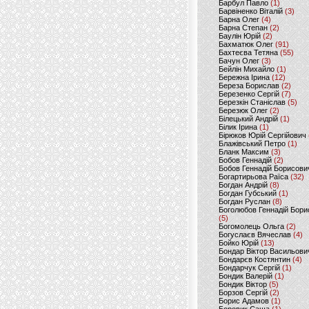
Барбул Павло
(1)
Барвіненко Віталій
(3)
Барна Олег
(4)
Барна Степан
(2)
Баулін Юрій
(2)
Бахматюк Олег
(91)
Бахтеєва Тетяна
(55)
Бачун Олег
(3)
Бейлін Михайло
(1)
Бережна Ірина
(12)
Береза Борислав
(2)
Березенко Сергій
(7)
Березкін Станіслав
(5)
Березюк Олег
(2)
Білецький Андрій
(1)
Білик Ірина
(1)
Бірюков Юрій Сергійович
Блажівський Петро
(1)
Бланк Максим
(3)
Бобов Геннадій
(2)
Бобов Геннадій Борисови
Богартирьова Раїса
(32)
Богдан Андрій
(8)
Богдан Губський
(1)
Богдан Руслан
(8)
Боголюбов Геннадій Бори
(5)
Богомолець Ольга
(2)
Богуслаєв Вячеслав
(4)
Бойко Юрій
(13)
Бондар Віктор Васильови
Бондарєв Костянтин
(4)
Бондарчук Сергій
(1)
Бондик Валерій
(1)
Бондик Віктор
(5)
Борзов Сергiй
(2)
Борис Адамов
(1)