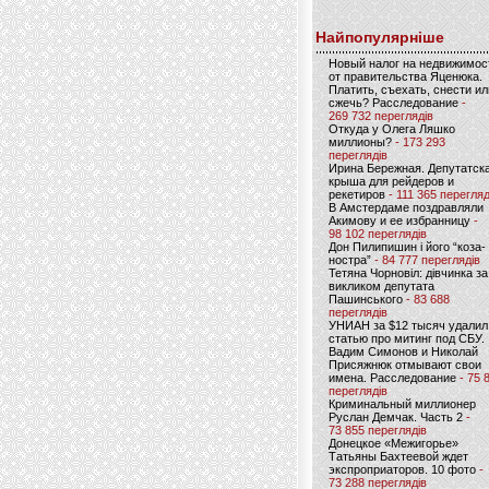
Найпопулярніше
Новый налог на недвижимос
от правительства Яценюка.
Платить, съехать, снести ил
сжечь? Расследование
-
269 732 переглядів
Откуда у Олега Ляшко
миллионы?
- 173 293
переглядів
Ирина Бережная. Депутатск
крыша для рейдеров и
рекетиров
- 111 365 перегляд
В Амстердаме поздравляли
Акимову и ее избранницу
-
98 102 переглядів
Дон Пилипишин і його “коза-
ностра”
- 84 777 переглядів
Тетяна Чорновіл: дівчинка за
викликом депутата
Пашинського
- 83 688
переглядів
УНИАН за $12 тысяч удалил
статью про митинг под СБУ.
Вадим Симонов и Николай
Присяжнюк отмывают свои
имена. Расследование
- 75 
переглядів
Криминальный миллионер
Руслан Демчак. Часть 2
-
73 855 переглядів
Донецкое «Межигорье»
Татьяны Бахтеевой ждет
экспроприаторов. 10 фото
-
73 288 переглядів