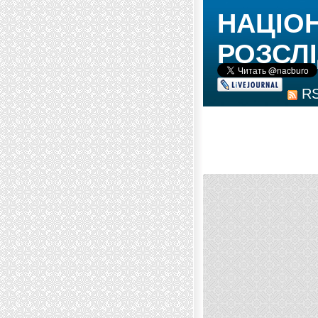
НАЦІО
РОЗСЛІ
R