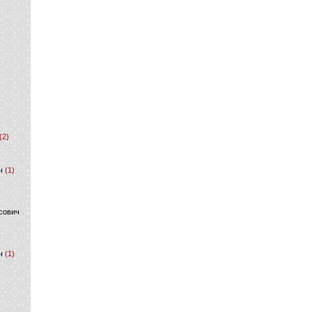
(2)
ч
(1)
сович
ч
(1)