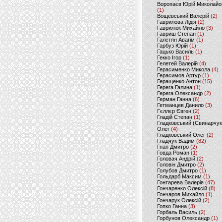
Воропаєв Юрій Миколайо
(1)
Вощевський Валерій
(2)
Гаврилова Лідія
(2)
Гаврилюк Михайло
(3)
Гавриш Степан
(1)
Галстян Авагім
(1)
Гарбуз Юрій
(1)
Гацько Василь
(1)
Гекко Ігор
(1)
Гелетей Валерій
(4)
Герасименко Микола
(4)
Герасимов Артур
(1)
Геращенко Антон
(15)
Герега Галина
(1)
Герега Олександр
(2)
Герман Ганна
(6)
Гетманцев Данило
(3)
Гєллєр Євген
(2)
Гладій Степан
(1)
Гладковський (Свинарчук
Олег
(4)
Гладковський Олег
(2)
Гладчук Вадим
(82)
Гнап Дмитро
(2)
Говда Роман
(1)
Головач Андрій
(2)
Головін Дмитро
(2)
Голубов Дмитро
(1)
Гольдарб Максим
(1)
Гонтарева Валерія
(47)
Гончаренко Олексій
(8)
Гончаров Михайло
(1)
Гончарук Олексій
(2)
Гопко Ганна
(3)
Горбаль Василь
(2)
Горбунов Олександр
(1)