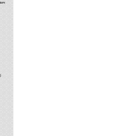
вич
)