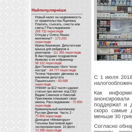
Найпопулярніше
Новый налог на недвижимость
от правительства Яценюка.
Платить, съехать, снести или
сжечь? Расследование
-
269 732 переглядів
Откуда у Олега Ляшко
миллионы?
- 173 293
переглядів
Ирина Бережная. Депутатская
крыша для рейдеров и
рекетиров
- 111 365 переглядів
В Амстердаме поздравляли
Акимову и ее избранницу
-
98 102 переглядів
Дон Пилипишин і його “коза-
ностра”
- 84 777 переглядів
Тетяна Чорновіл: дівчинка за
С 1 июля 2018
викликом депутата
Пашинського
- 83 688
налогообложен
переглядів
УНИАН за $12 тысяч удалил
статью про митинг под СБУ.
Как информ
Вадим Симонов и Николай
анонсировали
Присяжнюк отмывают свои
имена. Расследование
- 75 800
поддержат и д
переглядів
Криминальный миллионер
скоро самые 
Руслан Демчак. Часть 2
-
меньше 30 гри
73 855 переглядів
Донецкое «Межигорье»
Татьяны Бахтеевой ждет
Согласно обна
экспроприаторов. 10 фото
-
73 288 переглядів