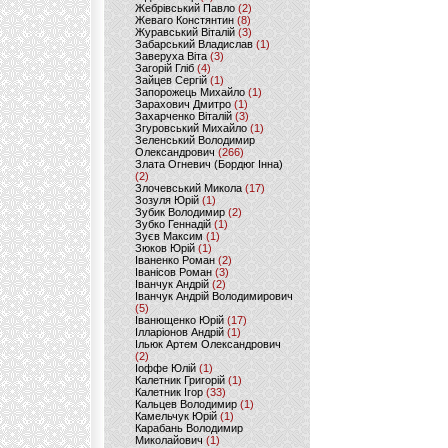
Жебрівський Павло
(2)
Жеваго Констянтин
(8)
Журавський Віталій
(3)
Забарський Владислав
(1)
Заверуха Віта
(3)
Загорій Гліб
(4)
Зайцев Сергій
(1)
Запорожець Михайло
(1)
Зарахович Дмитро
(1)
Захарченко Віталій
(3)
Згуровський Михайло
(1)
Зеленський Володимир
Олександрович
(266)
Злата Огневич (Бордюг Інна)
(2)
Злочевський Микола
(17)
Зозуля Юрій
(1)
Зубик Володимир
(2)
Зубко Геннадій
(1)
Зуєв Максим
(1)
Зюков Юрій
(1)
Іваненко Роман
(2)
Іванісов Роман
(3)
Іванчук Андрій
(2)
Іванчук Андрій Володимирович
(5)
Іванющенко Юрій
(17)
Ілларіонов Андрій
(1)
Ільюк Артем Олександрович
(2)
Іоффе Юлій
(1)
Калетник Григорій
(1)
Калетник Ігор
(33)
Кальцев Володимир
(1)
Камельчук Юрій
(1)
Карабань Володимир
Миколайович
(1)