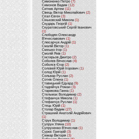
Симоненко Петро
(7)
Симонов Вадим
(12)
Ситник Артем
(11)
Сівець Віктор Миколайович
(2)
Сігал Євген
(3)
Сіньковский Микола
(1)
Скударь Георгій
(1)
Скуратовський Сергій Іванович
(1)
Слободян Олександр
В'ячеславович
(1)
Слюсарчук Андрій
(1)
Смалій Віктор
(1)
Смешко Ігор
(1)
Смолій Яків
(1)
Снєгирьов Дмитро
(2)
Соболев Вячеслав
(4)
Соболєв Єгор
(2)
Соловей Юрій Ігорович
(1)
Солод Юрій
(1)
Сольвар Руслан
(2)
Сотнік Олена
(1)
Ставицький Едуард
(9)
Стаднійчук Роман
(3)
Старикова Ганна
(1)
Стельмах Володимир
(2)
Стефанчук Микола
(1)
Стефанчук Руслан
(1)
Стець Юрій
(1)
Столар Вадим
(27)
Страшний Анатолій Андрійович
(1)
Струк Володимир
(1)
Супрун Уляна
(10)
Супруненко В'ячеслав
(1)
Суркіс Григорій
(3)
Сюмар Вікторія
(3)