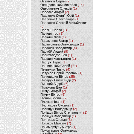
Осьмухін Сергій
(2)
Охендовський Михайло
(14)
Оцерклевич Олексій
(1)
Павелко Андрій
(2)
Павленко (Хорт) Юрій
(1)
Павленко Олександра
(1)
Павленко Олексій Михайлович
(3)
Павліш Павло
(1)
Палиця Ігор
(3)
Палютін Філіп
(1)
Парамонов Віктор
(1)
Парамонова Олександра
(1)
Парасюк Володимир
(4)
Парубій Андрій
(9)
Парцхаладзе Лев
(1)
Паршин Константин
(1)
Пастух Тарас
(1)
Пашинський Сергій
(71)
Петренко Павло
(4)
Петухов Сергій Ігорович
(1)
Пилипишин Віктор
(25)
Писарук Олександр
(2)
Пишний Андрій
(6)
Пімахова Діна
(1)
Пінчук Андрій
(2)
Пінчук Віктор
(6)
Пісний Василь
(2)
Плачков Іван
(1)
Плотнікова Оксана
(1)
Полищук Володимир
(2)
Поліщук Віктор Степанович
(1)
Поліщук Володимир
(1)
Полторак Степан
(3)
Поляков Максим
(7)
Понамарчук Дмитро
(1)
Пономарьов Олександр