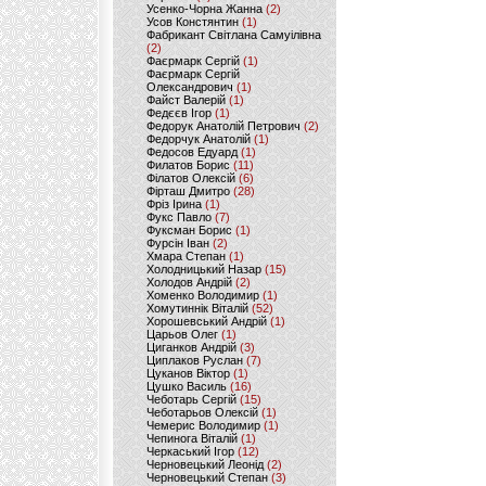
Усенко-Чорна Жанна
(2)
Усов Констянтин
(1)
Фабрикант Світлана Самуілівна
(2)
Фаєрмарк Сергій
(1)
Фаєрмарк Сергій
Олександрович
(1)
Файст Валерій
(1)
Федєєв Ігор
(1)
Федорук Анатолій Петрович
(2)
Федорчук Анатолій
(1)
Федосов Едуард
(1)
Филатов Борис
(11)
Філатов Олексій
(6)
Фірташ Дмитро
(28)
Фріз Ірина
(1)
Фукс Павло
(7)
Фуксман Борис
(1)
Фурсін Іван
(2)
Хмара Степан
(1)
Холодницький Назар
(15)
Холодов Андрій
(2)
Хоменко Володимир
(1)
Хомутиннік Віталій
(52)
Хорошевський Андрій
(1)
Царьов Олег
(1)
Циганков Андрій
(3)
Циплаков Руслан
(7)
Цуканов Віктор
(1)
Цушко Василь
(16)
Чеботарь Сергій
(15)
Чеботарьов Олексій
(1)
Чемерис Володимир
(1)
Чепинога Віталій
(1)
Черкаський Ігор
(12)
Черновецький Леонід
(2)
Черновецький Степан
(3)