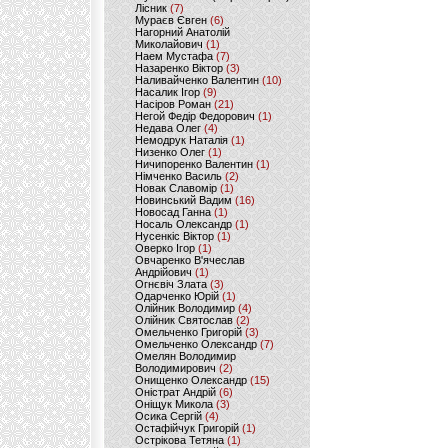
Лісник
(7)
Мураєв Євген
(6)
Нагорний Анатолій
Миколайович
(1)
Наем Мустафа
(7)
Назаренко Віктор
(3)
Наливайченко Валентин
(10)
Насалик Ігор
(9)
Насіров Роман
(21)
Негой Федір Федорович
(1)
Недава Олег
(4)
Немодрук Наталія
(1)
Низенко Олег
(1)
Ничипоренко Валентин
(1)
Німченко Василь
(2)
Новак Славомір
(1)
Новинський Вадим
(16)
Новосад Ганна
(1)
Носаль Олександр
(1)
Нусенкіс Віктор
(1)
Оверко Ігор
(1)
Овчаренко В'ячеслав
Андрійович
(1)
Огнєвіч Злата
(3)
Одарченко Юрій
(1)
Олійник Володимир
(4)
Олійник Святослав
(2)
Омельченко Григорій
(3)
Омельченко Олександр
(7)
Омелян Володимир
Володимирович
(2)
Онищенко Олександр
(15)
Оністрат Андрій
(6)
Оніщук Микола
(3)
Осика Сергій
(4)
Остафійчук Григорій
(1)
Острікова Тетяна
(1)