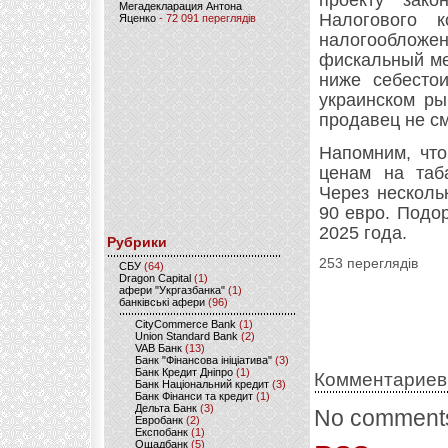
проекту зак
Мегадекларация Антона
Налогового к
Яценко
- 72 091 переглядів
налогооблож
фискальный ме
ниже себесто
украинском ры
продавец не см
Напомним, что
ценам на таб
Через несколь
90 евро. Подо
2025 года.
Рубрики
253 переглядів
CБУ
(64)
Dragon Capital
(1)
афери "Укргазбанка"
(1)
банківські афери
(96)
CityCommerce Bank
(1)
Union Standard Bank
(2)
VAB Банк
(13)
Банк "Фінансова ініціатива"
(3)
Банк Кредит Дніпро
(1)
Комментариев
Банк Національний кредит
(3)
Банк Фінанси та кредит
(1)
Дельта Банк
(3)
No comments
Евробанк
(2)
Експобанк
(1)
Ощадбанк
(5)