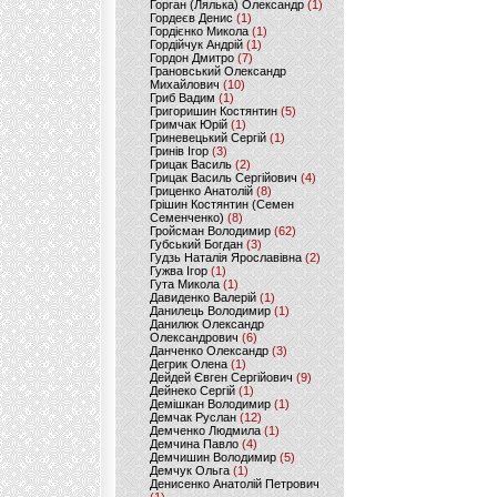
Горган (Лялька) Олександр
(1)
Гордеєв Денис
(1)
Гордієнко Микола
(1)
Гордійчук Андрій
(1)
Гордон Дмитро
(7)
Грановський Олександр
Михайлович
(10)
Гриб Вадим
(1)
Григоришин Костянтин
(5)
Гримчак Юрій
(1)
Гриневецький Сергій
(1)
Гринів Ігор
(3)
Грицак Василь
(2)
Грицак Василь Сергійович
(4)
Гриценко Анатолій
(8)
Грішин Костянтин (Семен
Семенченко)
(8)
Гройсман Володимир
(62)
Губський Богдан
(3)
Гудзь Наталія Ярославівна
(2)
Гужва Ігор
(1)
Гута Микола
(1)
Давиденко Валерій
(1)
Данилець Володимир
(1)
Данилюк Олександр
Олександрович
(6)
Данченко Олександр
(3)
Дегрик Олена
(1)
Дейдей Євген Сергійович
(9)
Дейнеко Сергій
(1)
Демішкан Володимир
(1)
Демчак Руслан
(12)
Демченко Людмила
(1)
Демчина Павло
(4)
Демчишин Володимир
(5)
Демчук Ольга
(1)
Денисенко Анатолій Петрович