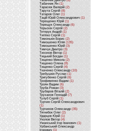
Табачник Дмитро
(6)
Табачник Ян
(1)
Тарасюк Валерій
(2)
Тарута Сергій
(8)
Татаров Олег
(1)
Тацій Юрій Олександрович
(1)
Терещенко Юрій
(1)
Терещук Олександр
(6)
Терьохін Сергій
(2)
Тетерук Андрій
(1)
Тигіпко Сергій
(1)
Тимонькін Борис
(2)
Тимошенко Юлія
(135)
Тимошенко Юрій
(3)
Тимчук Дмитро
(3)
Тихонов Віктор
(1)
Тицький Богдан
(1)
Тищенко Микола
(2)
Тищенко Олена
(8)
Тищенко Сергій
(4)
Ткаченко Олександр
(10)
Требушкін Руслан
(1)
Тригубенко Сергій
(6)
Трофименко Вадим
(1)
Троян Вадим
(6)
Труба Роман
(3)
Трубаров Віталій
(2)
Труханов Геннадій
(7)
Тулуб Сергій
(1)
Турчин Сергій Олександрович
(1)
Турчинов Олександр
(35)
Тягнибок Олег
(2)
Ударцов Юрій
(1)
Уколов Віктор
(4)
Уманський Ігор Іванович
(1)
Урбанський Олександр
Ігорович
(1)