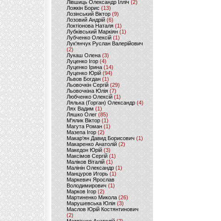
Лівшиць Олександр Ілліч
(2)
Ложкін Борис
(13)
Лозінський Віктор
(9)
Лозовий Андрій
(6)
Локтіонова Наталя
(1)
Лубківський Маркіян
(1)
Лубченко Олексій
(1)
Лук'янчук Руслан Валерійович
(2)
Лукаш Олена
(3)
Луценко Ігор
(4)
Луценко Ірина
(14)
Луценко Юрій
(94)
Львов Богдан
(1)
Льовочкін Сергій
(29)
Льовочкіна Юлія
(7)
Любченко Олексій
(1)
Лялька (Горган) Олександр
(4)
Лях Вадим
(1)
Ляшко Олег
(85)
М'ялик Віктор
(1)
Магута Роман
(1)
Мазепа Ігор
(2)
Макар'ян Давид Борисович
(1)
Макаренко Анатолій
(2)
Македон Юрій
(3)
Максімов Сергій
(1)
Маліков Віталій
(1)
Малінін Олександр
(1)
Манцуров Игорь
(1)
Маркевич Ярослав
Володимирович
(1)
Марков Ігор
(2)
Мартиненко Микола
(26)
Марушевська Юлія
(3)
Маслов Юрій Костянтинович
(2)