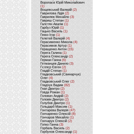
Воропаєв Юрій Миколайович
(1)
Вощевський Валерій
(2)
Гаврилова Лідія
(2)
Гаврилюк Михайло
(3)
Гавриш Степан
(1)
Галстян Авагім
(1)
Гарбуз Юрій
(1)
Гацько Василь
(1)
Гекко Ігор
(1)
Гелетей Валерій
(4)
Герасименко Микола
(4)
Герасимов Артур
(1)
Геращенко Антон
(15)
Герега Галина
(1)
Герега Олександр
(2)
Герман Ганна
(6)
Гетманцев Данило
(3)
Гєллєр Євген
(2)
Гладій Степан
(1)
Гладковський (Свинарчук)
Олег
(4)
Гладковський Олег
(2)
Гладчук Вадим
(82)
Гнап Дмитро
(2)
Говда Роман
(1)
Головач Андрій
(2)
Головін Дмитро
(2)
Голубов Дмитро
(1)
Гольдарб Максим
(1)
Гонтарева Валерія
(47)
Гончаренко Олексій
(8)
Гончаров Михайло
(1)
Гончарук Олексій
(2)
Гопко Ганна
(3)
Горбаль Василь
(2)
Горбунов Олександр
(1)