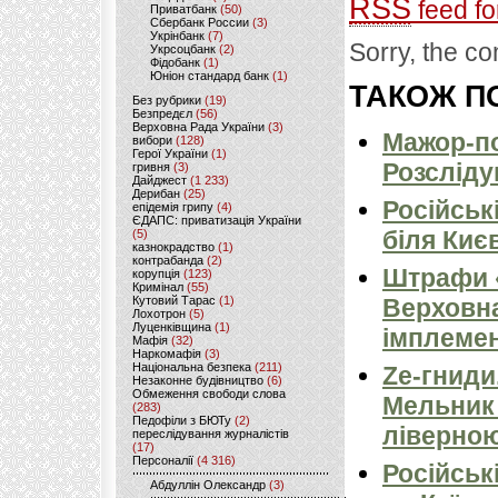
RSS
feed fo
Приватбанк
(50)
Сбербанк России
(3)
Укрінбанк
(7)
Sorry, the co
Укрсоцбанк
(2)
Фідобанк
(1)
Юніон стандард банк
(1)
ТАКОЖ ПО
Без рубрики
(19)
Безпредєл
(56)
Верховна Рада України
(3)
Мажор-по
вибори
(128)
Герої України
(1)
Розсліду
гривня
(3)
Дайджест
(1 233)
Дерибан
(25)
Російськ
епідемія грипу
(4)
ЄДАПС: приватизація України
біля Киє
(5)
казнокрадство
(1)
контрабанда
(2)
Штрафи «
корупція
(123)
Кримінал
(55)
Кутовий Тарас
(1)
Верховна
Лохотрон
(5)
Луценківщина
(1)
імплемен
Мафія
(32)
Наркомафія
(3)
Національна безпека
(211)
Ze-гниди
Незаконне будівництво
(6)
Обмеження свободи слова
Мельник
(283)
Педофіли з БЮТу
(2)
ліверно
переслідування журналістів
(17)
Персоналії
(4 316)
Російськ
Абдуллін Олександр
(3)