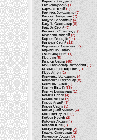
Каретко Володимир
Олександрович
(1)
Кармазін Юрій
(1)
Карплюк Володимир
(3)
Каськів Владислав
(7)
Кацуба Володимир
(4)
Кацуба Олександр
(8)
Кацуба Сергій
(5)
Квіташвілі Олександр
(3)
Келестин Валерій
(2)
Кернес Геннадій
(14)
Кивалов Сергій
(12)
Кириленко В’ячеслав
(2)
Кириленко Павло
Олександрович
(1)
Ківа Ілля
(5)
Ківалов Сергій
(46)
Кірш Олександр Вікторович
(1)
Кісільов Ігор Петрович
(1)
Кіссе Антон
(2)
Клименко Володимир
(4)
Клименко Олександр
(8)
Климець Павло
(1)
Кличко Віталій
(55)
Кличко Володимир
(1)
Клімкін Павло
(4)
Клімов Леонід
(2)
Клюєв Андрій
(6)
Клюєв Сергій
(5)
Княжицький Микола
(4)
Князевич Руслан
(2)
Кобзон Иосиф
(2)
Коболєв Андрій
(4)
Ковалів Юлія
(1)
Ковтун Володимир
(2)
Кодола Олександр
(2)
Кожемякін Андрій
(3)