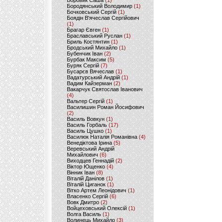
Боровик Саша
(1)
Бородянський Володимир
(1)
Бочковський Сергій
(1)
Боядін В'ячеслав Сергійович
(1)
Брагар Євген
(1)
Браславський Руслан
(1)
Бриль Костянтин
(1)
Бродський Михайло
(1)
Бубенчик Іван
(2)
Бурбак Максим
(5)
Буряк Сергій
(7)
Бусарєв Вячеслав
(1)
Вадатурський Андрій
(1)
Вадим Кайзерман
(2)
Вакарчук Святослав Іванович
(4)
Вальтер Сергій
(1)
Василишин Роман Йосифович
(2)
Василь Вовкун
(1)
Василь Горбаль
(17)
Василь Цушко
(1)
Василюк Наталія Романівна
(4)
Венедіктова Ірина
(5)
Веревський Андрій
Михайлович
(6)
Виходцев Геннадій
(2)
Віктор Ющенко
(4)
Вінник Іван
(8)
Віталій Данілов
(1)
Віталій Циганок
(1)
Вітко Артем Леонідович
(1)
Власенко Сергій
(6)
Вовк Дмитро
(2)
Войцеховський Олексій
(1)
Волга Василь
(1)
Волинець Михайло
(3)