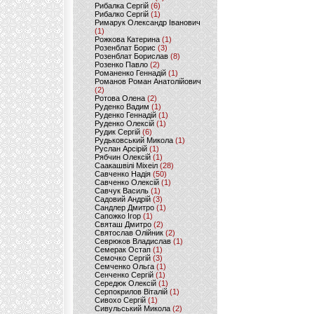
Рибалка Сергій
(6)
Рибалко Сергій
(1)
Римарук Олександр Іванович
(1)
Рожкова Катерина
(1)
Розенблат Борис
(3)
Розенблат Борислав
(8)
Розенко Павло
(2)
Романенко Геннадій
(1)
Романов Роман Анатолійович
(2)
Ротова Олена
(2)
Руденко Вадим
(1)
Руденко Геннадій
(1)
Руденко Олексій
(1)
Рудик Сергій
(6)
Рудьковський Микола
(1)
Руслан Арсірій
(1)
Рябчин Олексій
(1)
Саакашвілі Міхеіл
(28)
Савченко Надія
(50)
Савченко Олексій
(1)
Савчук Василь
(1)
Садовий Андрій
(3)
Сандлер Дмитро
(1)
Сапожко Ігор
(1)
Святаш Дмитро
(2)
Святослав Олійник
(2)
Севрюков Владислав
(1)
Семерак Остап
(1)
Семочко Сергій
(3)
Семченко Ольга
(1)
Сенченко Сергій
(1)
Середюк Олексій
(1)
Серпокрилов Віталій
(1)
Сивохо Сергій
(1)
Сивульський Микола
(2)