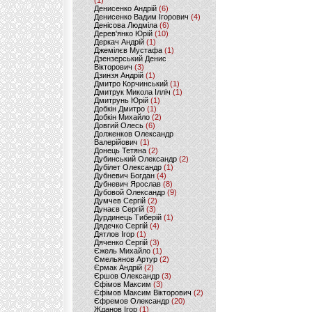
(1)
Денисенко Андрій
(6)
Денисенко Вадим Ігорович
(4)
Денісова Людміла
(6)
Дерев'янко Юрій
(10)
Деркач Андрій
(1)
Джемілєв Мустафа
(1)
Дзензерський Денис
Вікторович
(3)
Дзинзя Андрій
(1)
Дмитро Корчинський
(1)
Дмитрук Микола Ілліч
(1)
Дмитрунь Юрій
(1)
Добкін Дмитро
(1)
Добкін Михайло
(2)
Довгий Олесь
(6)
Долженков Олександр
Валерійович
(1)
Донець Тетяна
(2)
Дубинський Олександр
(2)
Дубілет Олександр
(1)
Дубневич Богдан
(4)
Дубневич Ярослав
(8)
Дубовой Олександр
(9)
Думчев Сергій
(2)
Дунаєв Сергій
(3)
Дурдинець Тиберій
(1)
Дядечко Сергій
(4)
Дятлов Ігор
(1)
Дяченко Сергій
(3)
Єжель Михайло
(1)
Ємельянов Артур
(2)
Єрмак Андрій
(2)
Єршов Олександр
(3)
Єфімов Максим
(3)
Єфімов Максим Вікторович
(2)
Єфремов Олександр
(20)
Жданов Ігор
(1)