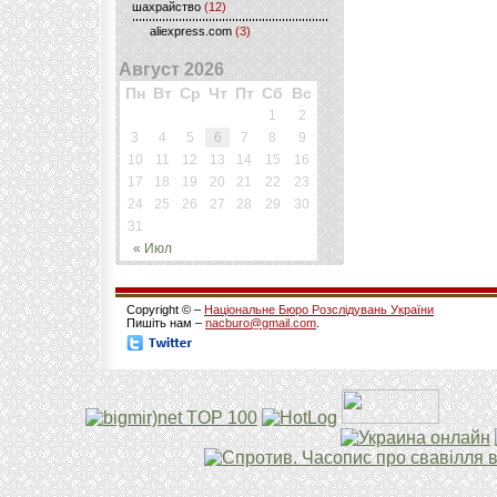
шахрайство
(12)
aliexpress.com
(3)
Август 2026
Пн
Вт
Ср
Чт
Пт
Сб
Вс
1
2
3
4
5
6
7
8
9
10
11
12
13
14
15
16
17
18
19
20
21
22
23
24
25
26
27
28
29
30
31
« Июл
Copyright © –
Національне Бюро Розслідувань України
Пишіть нам –
nacburo@gmail.com
.