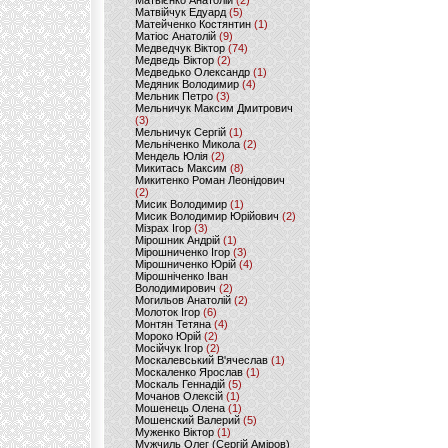
Матвієнко Анатолій
(2)
Матвійчук Едуард
(5)
Матейченко Костянтин
(1)
Матіос Анатолій
(9)
Медведчук Віктор
(74)
Медведь Віктор
(2)
Медведько Олександр
(1)
Медяник Володимир
(4)
Мельник Петро
(3)
Мельничук Максим Дмитрович
(3)
Мельничук Сергій
(1)
Мельніченко Микола
(2)
Мендель Юлія
(2)
Микитась Максим
(8)
Микитенко Роман Леонідович
(2)
Мисик Володимир
(1)
Мисик Володимир Юрійович
(2)
Мізрах Ігор
(3)
Мірошник Андрій
(1)
Мірошниченко Ігор
(3)
Мірошниченко Юрій
(4)
Мірошніченко Іван
Володимирович
(2)
Могильов Анатолій
(2)
Молоток Ігор
(6)
Монтян Тетяна
(4)
Мороко Юрій
(2)
Мосійчук Ігор
(2)
Москалевський В'ячеслав
(1)
Москаленко Ярослав
(1)
Москаль Геннадій
(5)
Мочанов Олексій
(1)
Мошенець Олена
(1)
Мошенский Валерий
(5)
Муженко Віктор
(1)
Мужчиль Олег (Сергій Аміров)