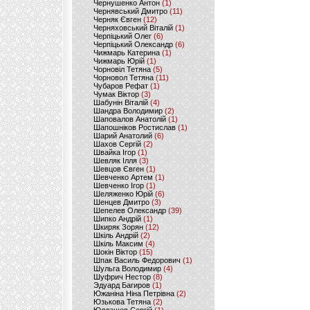
Чернушенко Антон
(1)
Чернявський Дмитро
(11)
Черняк Євген
(12)
Черняховський Віталій
(1)
Черпіцький Олег
(6)
Черпіцький Олександр
(6)
Чижмарь Катерина
(1)
Чижмарь Юрій
(1)
Чорновіл Тетяна
(5)
Чорновол Тетяна
(11)
Чубаров Рефат
(1)
Чумак Віктор
(3)
Шабунін Віталій
(4)
Шандра Володимир
(2)
Шаповалов Анатолій
(1)
Шапошніков Ростислав
(1)
Шарий Анатолий
(6)
Шахов Сергій
(2)
Швайка Ігор
(1)
Шевляк Ілля
(3)
Шевцов Євген
(1)
Шевченко Артем
(1)
Шевченко Ігор
(1)
Шеляженко Юрій
(6)
Шенцев Дмитро
(3)
Шепелев Олександр
(39)
Шипко Андрій
(1)
Шкиряк Зорян
(12)
Шкіль Андрій
(2)
Шкіль Максим
(4)
Шокін Віктор
(15)
Шпак Василь Федорович
(1)
Шульга Володимир
(4)
Шуфрич Нестор
(8)
Эдуард Багиров
(1)
Южаніна Ніна Петрівна
(2)
Юзькова Тетяна
(2)