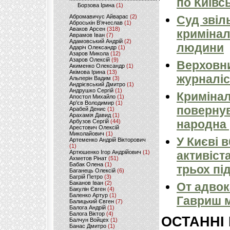
по Київсь
Борзова Ірина
(1)
Абромавичус Айварас
(2)
Суд звіл
Аброськін В’ячеслав
(1)
Аваков Арсен
(318)
кримінал
Аврамов Іван
(7)
Адамовський Андрій
(2)
людини
Адаріч Олександр
(1)
Азаров Микола
(12)
Азаров Олексій
(9)
Верховни
Акименко Олександр
(1)
Акімова Ірина
(13)
журналіс
Альперін Вадим
(3)
Андрієвський Дмитро
(1)
Андрушко Сергій
(1)
Кримінал
Апостол Михайло
(1)
Ар'єв Володимир
(1)
повернув
Арабей Денис
(1)
Арахамія Давид
(1)
народна 
Арбузов Сергій
(44)
Арестович Олексій
Миколайович
(1)
У Києві 
Артеменко Андрій Вікторович
(1)
Артюшенко Ігор Андрійович
(1)
активіст
Ахметов Рінат
(51)
Бабак Олена
(1)
трьох пі
Баганець Олексій
(6)
Багрій Петро
(3)
Баканов Іван
(2)
От адвок
Бакулін Євген
(4)
Баленко Артур
(1)
Гавриш м
Балицький Євген
(7)
Балога Андрій
(1)
Балога Віктор
(4)
ОСТАННІ
Балчун Войцех
(1)
Банас Дмитро
(1)