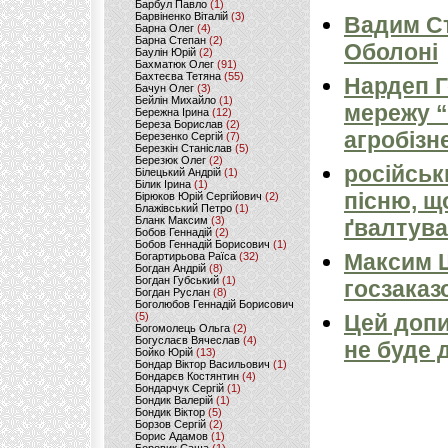
Барбул Павло
(1)
Барвіненко Віталій
(3)
Вадим Ст
Барна Олег
(4)
Барна Степан
(2)
Оболоні
Баулін Юрій
(2)
Бахматюк Олег
(91)
Бахтеєва Тетяна
(55)
Нардеп 
Бачун Олег
(3)
Бейлін Михайло
(1)
мережу “
Бережна Ірина
(12)
Береза Борислав
(2)
агробізн
Березенко Сергій
(7)
Березкін Станіслав
(5)
Березюк Олег
(2)
російськ
Білецький Андрій
(1)
Білик Ірина
(1)
пісню, щ
Бірюков Юрій Сергійович
(2)
Блажівський Петро
(1)
Бланк Максим
(3)
ґвалтува
Бобов Геннадій
(2)
Бобов Геннадій Борисович
(1)
Максим 
Богартирьова Раїса
(32)
Богдан Андрій
(8)
Богдан Губський
(1)
госзаказ
Богдан Руслан
(8)
Боголюбов Геннадій Борисович
(5)
Цей допи
Богомолець Ольга
(2)
Богуслаєв Вячеслав
(4)
не буде 
Бойко Юрій
(13)
Бондар Віктор Васильович
(1)
Бондарєв Костянтин
(4)
Бондарчук Сергій
(1)
Бондик Валерій
(1)
Бондик Віктор
(5)
Борзов Сергiй
(2)
Борис Адамов
(1)