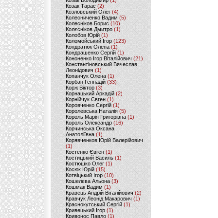
Козак Володимир
(1)
Козак Тарас
(2)
Козловський Олег
(4)
Колесниченко Вадим
(5)
Колесніков Борис
(10)
Колєсніков Дмитро
(1)
Колобов Юрій
(1)
Коломойський Ігор
(123)
Кондратюк Олена
(1)
Кондрашенко Сергій
(1)
Кононенко Ігор Віталійович
(21)
Константіновський Вячеслав
Леонідович
(1)
Копанчук Олена
(1)
Корбан Геннадій
(33)
Корж Віктор
(3)
Корнацький Аркадій
(2)
Корнійчук Євген
(1)
Коровченко Сергій
(1)
Королевська Наталія
(5)
Король Марія Григорівна
(1)
Король Олександр
(16)
Корчинська Оксана
Анатоліївна
(1)
Корявченков Юрій Валерійович
(1)
Костенко Євген
(1)
Костицький Василь
(1)
Костюшко Олег
(1)
Косюк Юрій
(15)
Котвіцький Ігор
(10)
Кошелєва Альона
(3)
Кошмак Вадим
(1)
Кравець Андрій Віталійович
(2)
Кравчук Леонід Макарович
(1)
Краснокутський Сергій
(1)
Кривецький Ігор
(1)
Кривонос Павло
(1)