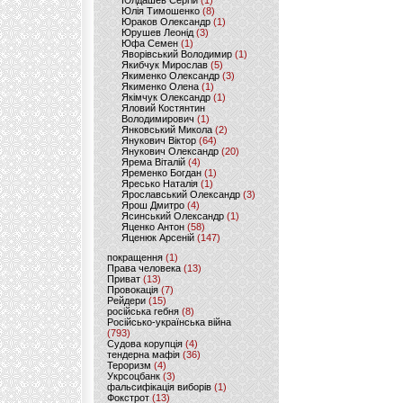
Юлдашев Сергій
(1)
Юлія Тимошенко
(8)
Юраков Олександр
(1)
Юрушев Леонід
(3)
Юфа Семен
(1)
Яворівський Володимир
(1)
Якибчук Мирослав
(5)
Якименко Олександр
(3)
Якименко Олена
(1)
Якімчук Олександр
(1)
Яловий Костянтин
Володимирович
(1)
Янковський Микола
(2)
Янукович Віктор
(64)
Янукович Олександр
(20)
Ярема Віталій
(4)
Яременко Богдан
(1)
Яресько Наталія
(1)
Ярославський Олександр
(3)
Ярош Дмитро
(4)
Ясинський Олександр
(1)
Яценко Антон
(58)
Яценюк Арсеній
(147)
покращення
(1)
Права человека
(13)
Приват
(13)
Провокація
(7)
Рейдери
(15)
російська гебня
(8)
Російсько-українська війна
(793)
Судова корупція
(4)
тендерна мафія
(36)
Тероризм
(4)
Укрсоцбанк
(3)
фальсифікація виборів
(1)
Фокстрот
(13)