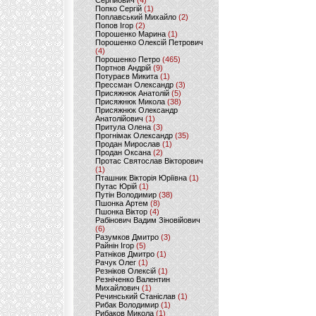
Сергійович
(4)
Попко Сергій
(1)
Поплавський Михайло
(2)
Попов Ігор
(2)
Порошенко Марина
(1)
Порошенко Олексій Петрович
(4)
Порошенко Петро
(465)
Портнов Андрій
(9)
Потураєв Микита
(1)
Прессман Олександр
(3)
Присяжнюк Анатолій
(5)
Присяжнюк Микола
(38)
Присяжнюк Олександр
Анатолійович
(1)
Притула Олена
(3)
Прогнімак Олександр
(35)
Продан Мирослав
(1)
Продан Оксана
(2)
Протас Святослав Вікторович
(1)
Пташник Вікторія Юріївна
(1)
Путас Юрій
(1)
Путін Володимир
(38)
Пшонка Артем
(8)
Пшонка Віктор
(4)
Рабінович Вадим Зіновійович
(6)
Разумков Дмитро
(3)
Райнін Ігор
(5)
Ратніков Дмитро
(1)
Рачук Олег
(1)
Резніков Олексій
(1)
Резніченко Валентин
Михайлович
(1)
Речинський Станіслав
(1)
Рибак Володимир
(1)
Рибаков Микола
(1)