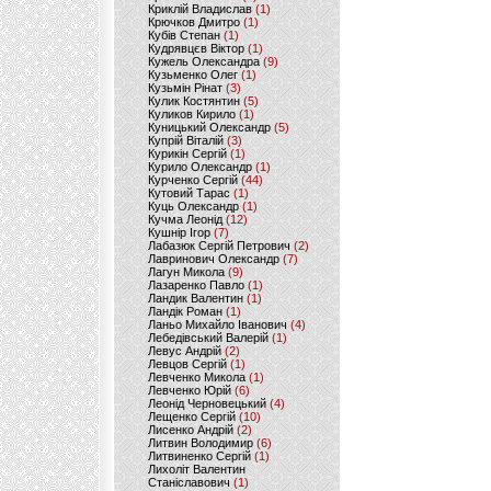
Криклій Владислав
(1)
Крючков Дмитро
(1)
Кубів Степан
(1)
Кудрявцєв Віктор
(1)
Кужель Олександра
(9)
Кузьменко Олег
(1)
Кузьмін Рінат
(3)
Кулик Костянтин
(5)
Куликов Кирило
(1)
Куницький Олександр
(5)
Купрій Віталій
(3)
Курикін Сергій
(1)
Курило Олександр
(1)
Курченко Сергій
(44)
Кутовий Тарас
(1)
Куць Олександр
(1)
Кучма Леонід
(12)
Кушнір Ігор
(7)
Лабазюк Сергій Петрович
(2)
Лавринович Олександр
(7)
Лагун Микола
(9)
Лазаренко Павло
(1)
Ландик Валентин
(1)
Ландік Роман
(1)
Ланьо Михайло Іванович
(4)
Лебедівський Валерій
(1)
Левус Андрій
(2)
Левцов Сергій
(1)
Левченко Микола
(1)
Левченко Юрій
(6)
Леонід Черновецький
(4)
Лещенко Сергій
(10)
Лисенко Андрій
(2)
Литвин Володимир
(6)
Литвиненко Сергій
(1)
Лихоліт Валентин
Станіславович
(1)