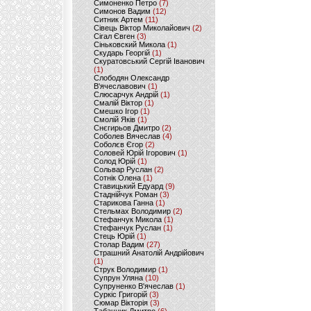
Симоненко Петро
(7)
Симонов Вадим
(12)
Ситник Артем
(11)
Сівець Віктор Миколайович
(2)
Сігал Євген
(3)
Сіньковский Микола
(1)
Скударь Георгій
(1)
Скуратовський Сергій Іванович
(1)
Слободян Олександр
В'ячеславович
(1)
Слюсарчук Андрій
(1)
Смалій Віктор
(1)
Смешко Ігор
(1)
Смолій Яків
(1)
Снєгирьов Дмитро
(2)
Соболев Вячеслав
(4)
Соболєв Єгор
(2)
Соловей Юрій Ігорович
(1)
Солод Юрій
(1)
Сольвар Руслан
(2)
Сотнік Олена
(1)
Ставицький Едуард
(9)
Стаднійчук Роман
(3)
Старикова Ганна
(1)
Стельмах Володимир
(2)
Стефанчук Микола
(1)
Стефанчук Руслан
(1)
Стець Юрій
(1)
Столар Вадим
(27)
Страшний Анатолій Андрійович
(1)
Струк Володимир
(1)
Супрун Уляна
(10)
Супруненко В'ячеслав
(1)
Суркіс Григорій
(3)
Сюмар Вікторія
(3)