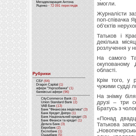
Мегадекларация Антона
змогли.
Яценко
- 72 091 переглядів
Журналісти за
поп-співачка 
об’єктів нерухо
Татьков і Кра
декілька міся
розлучення у н
На самого Та
окупованому 
області.
Рубрики
Крім того, у 
CБУ
(64)
Dragon Capital
(1)
чужими судді 
афери "Укргазбанка"
(1)
банківські афери
(96)
На знімку біля
CityCommerce Bank
(1)
друзі – три с
Union Standard Bank
(2)
VAB Банк
(13)
Братусь з чоло
Банк "Фінансова ініціатива"
(3)
Банк Кредит Дніпро
(1)
Банк Національний кредит
(3)
«Понад двадця
Банк Фінанси та кредит
(1)
Татькова запи
Дельта Банк
(3)
Евробанк
(2)
„Новопечерськ
Експобанк
(1)
Ощадбанк
(5)