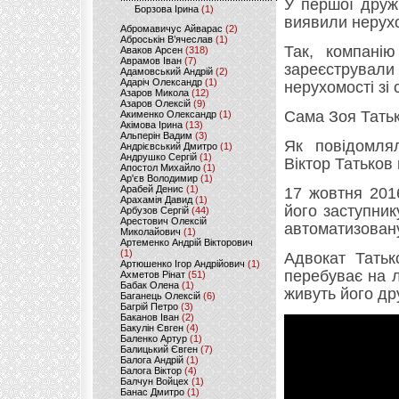
У першої дружи
Борзова Ірина
(1)
виявили нерухо
Абромавичус Айварас
(2)
Аброськін В’ячеслав
(1)
Так, компані
Аваков Арсен
(318)
Аврамов Іван
(7)
зареєстрували
Адамовський Андрій
(2)
Адаріч Олександр
(1)
нерухомості зі
Азаров Микола
(12)
Азаров Олексій
(9)
Сама Зоя Татьк
Акименко Олександр
(1)
Акімова Ірина
(13)
Альперін Вадим
(3)
Як повідомлял
Андрієвський Дмитро
(1)
Андрушко Сергій
(1)
Віктор Татьков 
Апостол Михайло
(1)
Ар'єв Володимир
(1)
Арабей Денис
(1)
17 жовтня 201
Арахамія Давид
(1)
його заступни
Арбузов Сергій
(44)
Арестович Олексій
автоматизовану
Миколайович
(1)
Артеменко Андрій Вікторович
(1)
Адвокат Татьк
Артюшенко Ігор Андрійович
(1)
перебуває на лі
Ахметов Рінат
(51)
Бабак Олена
(1)
живуть його др
Баганець Олексій
(6)
Багрій Петро
(3)
Баканов Іван
(2)
Бакулін Євген
(4)
Баленко Артур
(1)
Балицький Євген
(7)
Балога Андрій
(1)
Балога Віктор
(4)
Балчун Войцех
(1)
Банас Дмитро
(1)