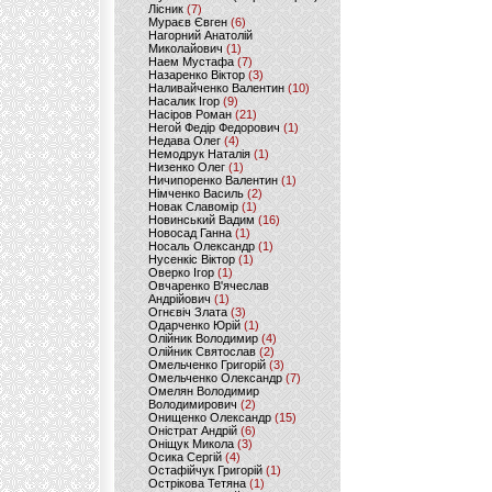
Лісник
(7)
Мураєв Євген
(6)
Нагорний Анатолій
Миколайович
(1)
Наем Мустафа
(7)
Назаренко Віктор
(3)
Наливайченко Валентин
(10)
Насалик Ігор
(9)
Насіров Роман
(21)
Негой Федір Федорович
(1)
Недава Олег
(4)
Немодрук Наталія
(1)
Низенко Олег
(1)
Ничипоренко Валентин
(1)
Німченко Василь
(2)
Новак Славомір
(1)
Новинський Вадим
(16)
Новосад Ганна
(1)
Носаль Олександр
(1)
Нусенкіс Віктор
(1)
Оверко Ігор
(1)
Овчаренко В'ячеслав
Андрійович
(1)
Огнєвіч Злата
(3)
Одарченко Юрій
(1)
Олійник Володимир
(4)
Олійник Святослав
(2)
Омельченко Григорій
(3)
Омельченко Олександр
(7)
Омелян Володимир
Володимирович
(2)
Онищенко Олександр
(15)
Оністрат Андрій
(6)
Оніщук Микола
(3)
Осика Сергій
(4)
Остафійчук Григорій
(1)
Острікова Тетяна
(1)