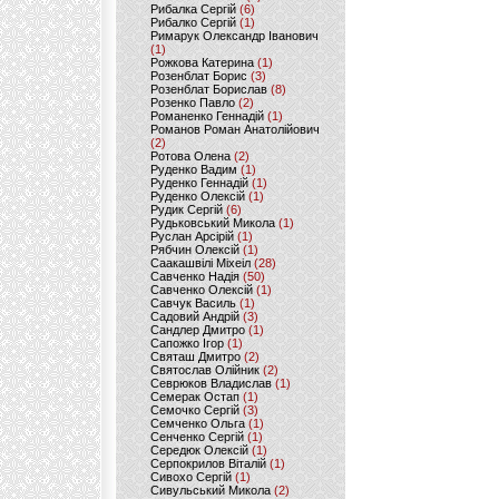
Рибалка Сергій
(6)
Рибалко Сергій
(1)
Римарук Олександр Іванович
(1)
Рожкова Катерина
(1)
Розенблат Борис
(3)
Розенблат Борислав
(8)
Розенко Павло
(2)
Романенко Геннадій
(1)
Романов Роман Анатолійович
(2)
Ротова Олена
(2)
Руденко Вадим
(1)
Руденко Геннадій
(1)
Руденко Олексій
(1)
Рудик Сергій
(6)
Рудьковський Микола
(1)
Руслан Арсірій
(1)
Рябчин Олексій
(1)
Саакашвілі Міхеіл
(28)
Савченко Надія
(50)
Савченко Олексій
(1)
Савчук Василь
(1)
Садовий Андрій
(3)
Сандлер Дмитро
(1)
Сапожко Ігор
(1)
Святаш Дмитро
(2)
Святослав Олійник
(2)
Севрюков Владислав
(1)
Семерак Остап
(1)
Семочко Сергій
(3)
Семченко Ольга
(1)
Сенченко Сергій
(1)
Середюк Олексій
(1)
Серпокрилов Віталій
(1)
Сивохо Сергій
(1)
Сивульський Микола
(2)