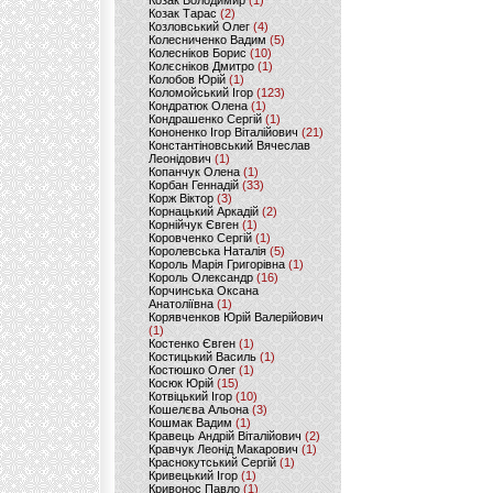
Козак Володимир
(1)
Козак Тарас
(2)
Козловський Олег
(4)
Колесниченко Вадим
(5)
Колесніков Борис
(10)
Колєсніков Дмитро
(1)
Колобов Юрій
(1)
Коломойський Ігор
(123)
Кондратюк Олена
(1)
Кондрашенко Сергій
(1)
Кононенко Ігор Віталійович
(21)
Константіновський Вячеслав
Леонідович
(1)
Копанчук Олена
(1)
Корбан Геннадій
(33)
Корж Віктор
(3)
Корнацький Аркадій
(2)
Корнійчук Євген
(1)
Коровченко Сергій
(1)
Королевська Наталія
(5)
Король Марія Григорівна
(1)
Король Олександр
(16)
Корчинська Оксана
Анатоліївна
(1)
Корявченков Юрій Валерійович
(1)
Костенко Євген
(1)
Костицький Василь
(1)
Костюшко Олег
(1)
Косюк Юрій
(15)
Котвіцький Ігор
(10)
Кошелєва Альона
(3)
Кошмак Вадим
(1)
Кравець Андрій Віталійович
(2)
Кравчук Леонід Макарович
(1)
Краснокутський Сергій
(1)
Кривецький Ігор
(1)
Кривонос Павло
(1)