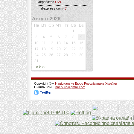
шахрайство
(12)
aliexpress.com
(3)
Август 2026
Пн
Вт
Ср
Чт
Пт
Сб
Вс
1
2
3
4
5
6
7
8
9
10
11
12
13
14
15
16
17
18
19
20
21
22
23
24
25
26
27
28
29
30
31
« Июл
Copyright © –
Національне Бюро Розслідувань України
Пишіть нам –
nacburo@gmail.com
.