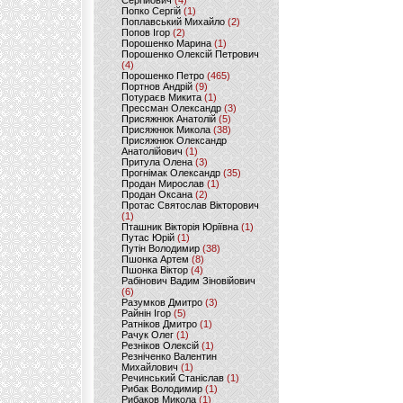
Сергійович
(4)
Попко Сергій
(1)
Поплавський Михайло
(2)
Попов Ігор
(2)
Порошенко Марина
(1)
Порошенко Олексій Петрович
(4)
Порошенко Петро
(465)
Портнов Андрій
(9)
Потураєв Микита
(1)
Прессман Олександр
(3)
Присяжнюк Анатолій
(5)
Присяжнюк Микола
(38)
Присяжнюк Олександр
Анатолійович
(1)
Притула Олена
(3)
Прогнімак Олександр
(35)
Продан Мирослав
(1)
Продан Оксана
(2)
Протас Святослав Вікторович
(1)
Пташник Вікторія Юріївна
(1)
Путас Юрій
(1)
Путін Володимир
(38)
Пшонка Артем
(8)
Пшонка Віктор
(4)
Рабінович Вадим Зіновійович
(6)
Разумков Дмитро
(3)
Райнін Ігор
(5)
Ратніков Дмитро
(1)
Рачук Олег
(1)
Резніков Олексій
(1)
Резніченко Валентин
Михайлович
(1)
Речинський Станіслав
(1)
Рибак Володимир
(1)
Рибаков Микола
(1)