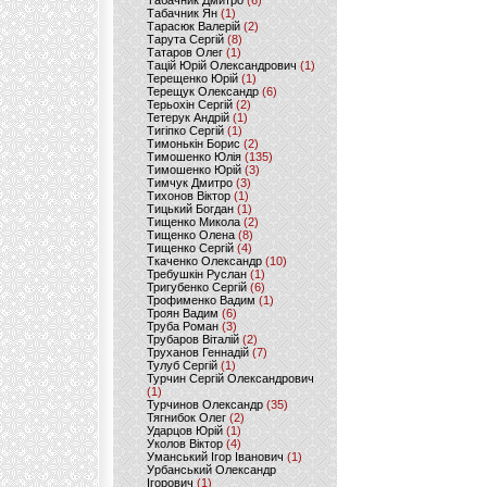
Табачник Дмитро
(6)
Табачник Ян
(1)
Тарасюк Валерій
(2)
Тарута Сергій
(8)
Татаров Олег
(1)
Тацій Юрій Олександрович
(1)
Терещенко Юрій
(1)
Терещук Олександр
(6)
Терьохін Сергій
(2)
Тетерук Андрій
(1)
Тигіпко Сергій
(1)
Тимонькін Борис
(2)
Тимошенко Юлія
(135)
Тимошенко Юрій
(3)
Тимчук Дмитро
(3)
Тихонов Віктор
(1)
Тицький Богдан
(1)
Тищенко Микола
(2)
Тищенко Олена
(8)
Тищенко Сергій
(4)
Ткаченко Олександр
(10)
Требушкін Руслан
(1)
Тригубенко Сергій
(6)
Трофименко Вадим
(1)
Троян Вадим
(6)
Труба Роман
(3)
Трубаров Віталій
(2)
Труханов Геннадій
(7)
Тулуб Сергій
(1)
Турчин Сергій Олександрович
(1)
Турчинов Олександр
(35)
Тягнибок Олег
(2)
Ударцов Юрій
(1)
Уколов Віктор
(4)
Уманський Ігор Іванович
(1)
Урбанський Олександр
Ігорович
(1)