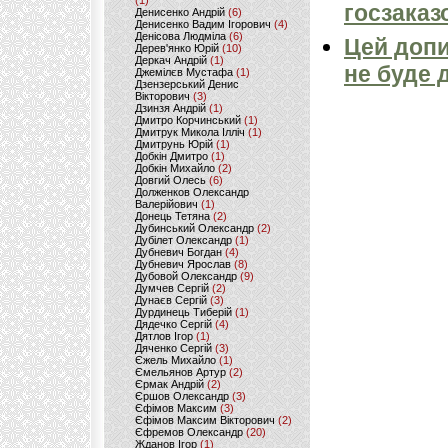
(1)
госзаказ
Денисенко Андрій
(6)
Денисенко Вадим Ігорович
(4)
Денісова Людміла
(6)
Цей допи
Дерев'янко Юрій
(10)
Деркач Андрій
(1)
не буде 
Джемілєв Мустафа
(1)
Дзензерський Денис
Вікторович
(3)
Дзинзя Андрій
(1)
Дмитро Корчинський
(1)
Дмитрук Микола Ілліч
(1)
Дмитрунь Юрій
(1)
Добкін Дмитро
(1)
Добкін Михайло
(2)
Довгий Олесь
(6)
Долженков Олександр
Валерійович
(1)
Донець Тетяна
(2)
Дубинський Олександр
(2)
Дубілет Олександр
(1)
Дубневич Богдан
(4)
Дубневич Ярослав
(8)
Дубовой Олександр
(9)
Думчев Сергій
(2)
Дунаєв Сергій
(3)
Дурдинець Тиберій
(1)
Дядечко Сергій
(4)
Дятлов Ігор
(1)
Дяченко Сергій
(3)
Єжель Михайло
(1)
Ємельянов Артур
(2)
Єрмак Андрій
(2)
Єршов Олександр
(3)
Єфімов Максим
(3)
Єфімов Максим Вікторович
(2)
Єфремов Олександр
(20)
Жданов Ігор
(1)