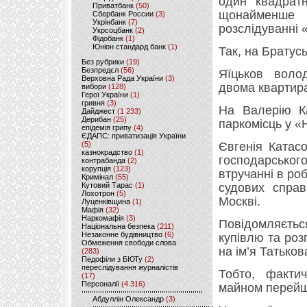
один квадрат
Приватбанк
(50)
щонайменше п
Сбербанк России
(3)
Укрінбанк
(7)
розслідуванні 
Укрсоцбанк
(2)
Фідобанк
(1)
Юніон стандард банк
(1)
Так, на Братусь
Без рубрики
(19)
Безпредєл
(56)
Яїцьков воло
Верховна Рада України
(3)
двома квартир
вибори
(128)
Герої України
(1)
гривня
(3)
На Валерію Ка
Дайджест
(1 233)
Дерибан
(25)
паркомісць у «
епідемія грипу
(4)
ЄДАПС: приватизація України
(5)
Євгенія Катас
казнокрадство
(1)
господарськог
контрабанда
(2)
корупція
(123)
втручанні в ро
Кримінал
(55)
Кутовий Тарас
(1)
судових справ
Лохотрон
(5)
Москві.
Луценківщина
(1)
Мафія
(32)
Наркомафія
(3)
Повідомляється,
Національна безпека
(211)
Незаконне будівництво
(6)
купівлю та ро
Обмеження свободи слова
на ім’я Татько
(283)
Педофіли з БЮТу
(2)
переслідування журналістів
Тобто, факти
(17)
Персоналії
(4 316)
майном перейш
Абдуллін Олександр
(3)