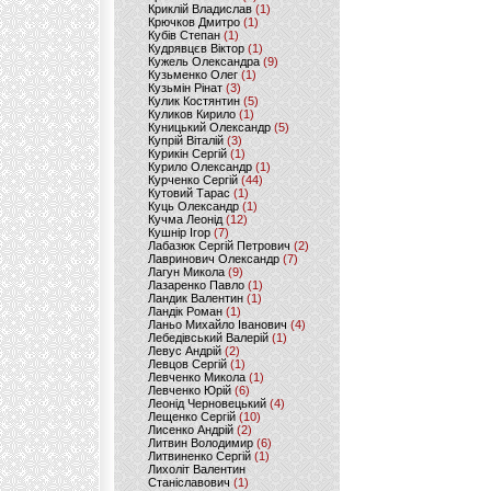
Криклій Владислав
(1)
Крючков Дмитро
(1)
Кубів Степан
(1)
Кудрявцєв Віктор
(1)
Кужель Олександра
(9)
Кузьменко Олег
(1)
Кузьмін Рінат
(3)
Кулик Костянтин
(5)
Куликов Кирило
(1)
Куницький Олександр
(5)
Купрій Віталій
(3)
Курикін Сергій
(1)
Курило Олександр
(1)
Курченко Сергій
(44)
Кутовий Тарас
(1)
Куць Олександр
(1)
Кучма Леонід
(12)
Кушнір Ігор
(7)
Лабазюк Сергій Петрович
(2)
Лавринович Олександр
(7)
Лагун Микола
(9)
Лазаренко Павло
(1)
Ландик Валентин
(1)
Ландік Роман
(1)
Ланьо Михайло Іванович
(4)
Лебедівський Валерій
(1)
Левус Андрій
(2)
Левцов Сергій
(1)
Левченко Микола
(1)
Левченко Юрій
(6)
Леонід Черновецький
(4)
Лещенко Сергій
(10)
Лисенко Андрій
(2)
Литвин Володимир
(6)
Литвиненко Сергій
(1)
Лихоліт Валентин
Станіславович
(1)