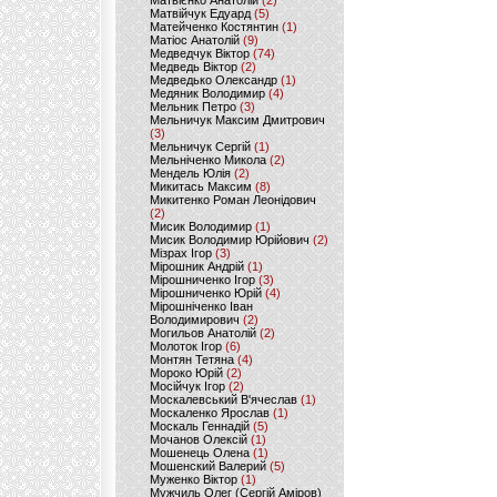
Матвієнко Анатолій
(2)
Матвійчук Едуард
(5)
Матейченко Костянтин
(1)
Матіос Анатолій
(9)
Медведчук Віктор
(74)
Медведь Віктор
(2)
Медведько Олександр
(1)
Медяник Володимир
(4)
Мельник Петро
(3)
Мельничук Максим Дмитрович
(3)
Мельничук Сергій
(1)
Мельніченко Микола
(2)
Мендель Юлія
(2)
Микитась Максим
(8)
Микитенко Роман Леонідович
(2)
Мисик Володимир
(1)
Мисик Володимир Юрійович
(2)
Мізрах Ігор
(3)
Мірошник Андрій
(1)
Мірошниченко Ігор
(3)
Мірошниченко Юрій
(4)
Мірошніченко Іван
Володимирович
(2)
Могильов Анатолій
(2)
Молоток Ігор
(6)
Монтян Тетяна
(4)
Мороко Юрій
(2)
Мосійчук Ігор
(2)
Москалевський В'ячеслав
(1)
Москаленко Ярослав
(1)
Москаль Геннадій
(5)
Мочанов Олексій
(1)
Мошенець Олена
(1)
Мошенский Валерий
(5)
Муженко Віктор
(1)
Мужчиль Олег (Сергій Аміров)