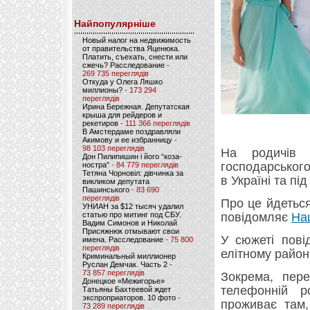
Найпопулярніше
Новый налог на недвижимость
от правительства Яценюка.
Платить, съехать, снести или
сжечь? Расследование
-
269 735 переглядів
Откуда у Олега Ляшко
миллионы?
- 173 294
переглядів
Ирина Бережная. Депутатская
крыша для рейдеров и
рекетиров
- 111 366 переглядів
В Амстердаме поздравляли
Акимову и ее избранницу
-
98 103 переглядів
На родичів 
Дон Пилипишин і його “коза-
господарського
ностра”
- 84 779 переглядів
Тетяна Чорновіл: дівчинка за
в Україні та під
викликом депутата
Пашинського
- 83 690
переглядів
Про це йдеться
УНИАН за $12 тысяч удалил
статью про митинг под СБУ.
повідомляє
На
Вадим Симонов и Николай
Присяжнюк отмывают свои
У сюжеті пові
имена. Расследование
- 75 800
переглядів
елітному районі
Криминальный миллионер
Руслан Демчак. Часть 2
-
73 857 переглядів
Зокрема, пере
Донецкое «Межигорье»
телефонній р
Татьяны Бахтеевой ждет
экспроприаторов. 10 фото
-
проживає там,
73 289 переглядів