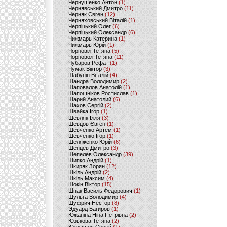
Чернушенко Антон
(1)
Чернявський Дмитро
(11)
Черняк Євген
(12)
Черняховський Віталій
(1)
Черпіцький Олег
(6)
Черпіцький Олександр
(6)
Чижмарь Катерина
(1)
Чижмарь Юрій
(1)
Чорновіл Тетяна
(5)
Чорновол Тетяна
(11)
Чубаров Рефат
(1)
Чумак Віктор
(3)
Шабунін Віталій
(4)
Шандра Володимир
(2)
Шаповалов Анатолій
(1)
Шапошніков Ростислав
(1)
Шарий Анатолий
(6)
Шахов Сергій
(2)
Швайка Ігор
(1)
Шевляк Ілля
(3)
Шевцов Євген
(1)
Шевченко Артем
(1)
Шевченко Ігор
(1)
Шеляженко Юрій
(6)
Шенцев Дмитро
(3)
Шепелев Олександр
(39)
Шипко Андрій
(1)
Шкиряк Зорян
(12)
Шкіль Андрій
(2)
Шкіль Максим
(4)
Шокін Віктор
(15)
Шпак Василь Федорович
(1)
Шульга Володимир
(4)
Шуфрич Нестор
(8)
Эдуард Багиров
(1)
Южаніна Ніна Петрівна
(2)
Юзькова Тетяна
(2)