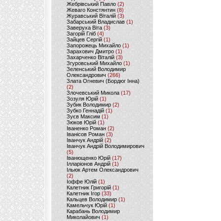
Жебрівський Павло
(2)
Жеваго Констянтин
(8)
Журавський Віталій
(3)
Забарський Владислав
(1)
Заверуха Віта
(3)
Загорій Гліб
(4)
Зайцев Сергій
(1)
Запорожець Михайло
(1)
Зарахович Дмитро
(1)
Захарченко Віталій
(3)
Згуровський Михайло
(1)
Зеленський Володимир
Олександрович
(266)
Злата Огневич (Бордюг Інна)
(2)
Злочевський Микола
(17)
Зозуля Юрій
(1)
Зубик Володимир
(2)
Зубко Геннадій
(1)
Зуєв Максим
(1)
Зюков Юрій
(1)
Іваненко Роман
(2)
Іванісов Роман
(3)
Іванчук Андрій
(2)
Іванчук Андрій Володимирович
(5)
Іванющенко Юрій
(17)
Ілларіонов Андрій
(1)
Ільюк Артем Олександрович
(2)
Іоффе Юлій
(1)
Калетник Григорій
(1)
Калетник Ігор
(33)
Кальцев Володимир
(1)
Камельчук Юрій
(1)
Карабань Володимир
Миколайович
(1)