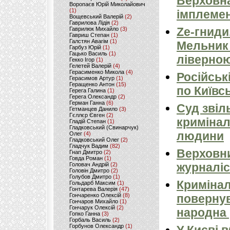
Верховна
Воропаєв Юрій Миколайович
(1)
імплемен
Вощевський Валерій
(2)
Гаврилова Лідія
(2)
Ze-гниди
Гаврилюк Михайло
(3)
Гавриш Степан
(1)
Галстян Авагім
(1)
Мельник
Гарбуз Юрій
(1)
Гацько Василь
(1)
ліверно
Гекко Ігор
(1)
Гелетей Валерій
(4)
Герасименко Микола
(4)
Російськ
Герасимов Артур
(1)
Геращенко Антон
(15)
по Київсь
Герега Галина
(1)
Герега Олександр
(2)
Герман Ганна
(6)
Суд звіл
Гетманцев Данило
(3)
Гєллєр Євген
(2)
кримінал
Гладій Степан
(1)
Гладковський (Свинарчук)
людини
Олег
(4)
Гладковський Олег
(2)
Гладчук Вадим
(82)
Верховни
Гнап Дмитро
(2)
Говда Роман
(1)
журналіс
Головач Андрій
(2)
Головін Дмитро
(2)
Голубов Дмитро
(1)
Кримінал
Гольдарб Максим
(1)
Гонтарева Валерія
(47)
Гончаренко Олексій
(8)
повернув
Гончаров Михайло
(1)
Гончарук Олексій
(2)
народна 
Гопко Ганна
(3)
Горбаль Василь
(2)
Горбунов Олександр
(1)