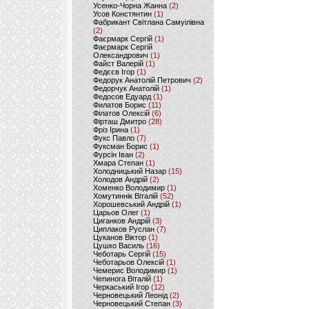
Усенко-Чорна Жанна
(2)
Усов Констянтин
(1)
Фабрикант Світлана Самуілівна
(2)
Фаєрмарк Сергій
(1)
Фаєрмарк Сергій
Олександрович
(1)
Файст Валерій
(1)
Федєєв Ігор
(1)
Федорук Анатолій Петрович
(2)
Федорчук Анатолій
(1)
Федосов Едуард
(1)
Филатов Борис
(11)
Філатов Олексій
(6)
Фірташ Дмитро
(28)
Фріз Ірина
(1)
Фукс Павло
(7)
Фуксман Борис
(1)
Фурсін Іван
(2)
Хмара Степан
(1)
Холодницький Назар
(15)
Холодов Андрій
(2)
Хоменко Володимир
(1)
Хомутиннік Віталій
(52)
Хорошевський Андрій
(1)
Царьов Олег
(1)
Циганков Андрій
(3)
Циплаков Руслан
(7)
Цуканов Віктор
(1)
Цушко Василь
(16)
Чеботарь Сергій
(15)
Чеботарьов Олексій
(1)
Чемерис Володимир
(1)
Чепинога Віталій
(1)
Черкаський Ігор
(12)
Черновецький Леонід
(2)
Черновецький Степан
(3)