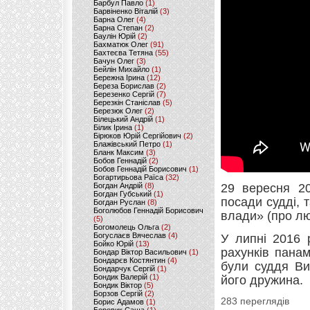
Барбул Павло
(1)
Барвіненко Віталій
(3)
Барна Олег
(4)
Барна Степан
(2)
Баулін Юрій
(2)
Бахматюк Олег
(91)
Бахтеєва Тетяна
(55)
Бачун Олег
(3)
Бейлін Михайло
(1)
Бережна Ірина
(12)
Береза Борислав
(2)
Березенко Сергій
(7)
Березкін Станіслав
(5)
Березюк Олег
(2)
Білецький Андрій
(1)
Білик Ірина
(1)
Бірюков Юрій Сергійович
(2)
Блажівський Петро
(1)
Бланк Максим
(3)
Бобов Геннадій
(2)
Бобов Геннадій Борисович
(1)
Богартирьова Раїса
(32)
Богдан Андрій
(8)
29 вересня 20
Богдан Губський
(1)
посади судді, 
Богдан Руслан
(8)
Боголюбов Геннадій Борисович
влади» (про лю
(5)
Богомолець Ольга
(2)
Богуслаєв Вячеслав
(4)
У липні 2016 
Бойко Юрій
(13)
рахунків панам
Бондар Віктор Васильович
(1)
Бондарєв Костянтин
(4)
були суддя Ви
Бондарчук Сергій
(1)
Бондик Валерій
(1)
його дружина.
Бондик Віктор
(5)
Борзов Сергiй
(2)
283 переглядів
Борис Адамов
(1)