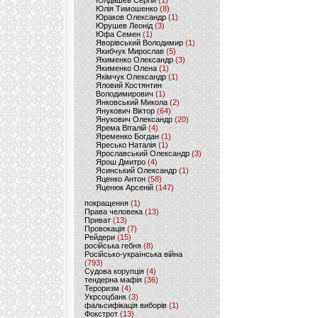
Юлдашев Сергій
(1)
Юлія Тимошенко
(8)
Юраков Олександр
(1)
Юрушев Леонід
(3)
Юфа Семен
(1)
Яворівський Володимир
(1)
Якибчук Мирослав
(5)
Якименко Олександр
(3)
Якименко Олена
(1)
Якімчук Олександр
(1)
Яловий Костянтин
Володимирович
(1)
Янковський Микола
(2)
Янукович Віктор
(64)
Янукович Олександр
(20)
Ярема Віталій
(4)
Яременко Богдан
(1)
Яресько Наталія
(1)
Ярославський Олександр
(3)
Ярош Дмитро
(4)
Ясинський Олександр
(1)
Яценко Антон
(58)
Яценюк Арсеній
(147)
покращення
(1)
Права человека
(13)
Приват
(13)
Провокація
(7)
Рейдери
(15)
російська гебня
(8)
Російсько-українська війна
(793)
Судова корупція
(4)
тендерна мафія
(36)
Тероризм
(4)
Укрсоцбанк
(3)
фальсифікація виборів
(1)
Фокстрот
(13)