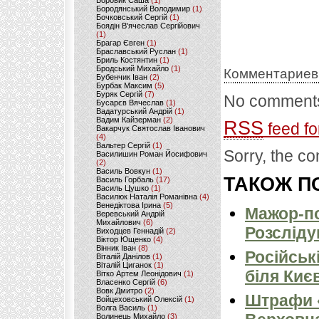
Боровик Саша
(1)
Бородянський Володимир
(1)
Бочковський Сергій
(1)
Боядін В'ячеслав Сергійович
(1)
Брагар Євген
(1)
Браславський Руслан
(1)
Бриль Костянтин
(1)
Бродський Михайло
(1)
Комментариев
Бубенчик Іван
(2)
Бурбак Максим
(5)
Буряк Сергій
(7)
No comments
Бусарєв Вячеслав
(1)
Вадатурський Андрій
(1)
Вадим Кайзерман
(2)
RSS
feed fo
Вакарчук Святослав Іванович
(4)
Вальтер Сергій
(1)
Sorry, the co
Василишин Роман Йосифович
(2)
Василь Вовкун
(1)
ТАКОЖ ПО
Василь Горбаль
(17)
Василь Цушко
(1)
Василюк Наталія Романівна
(4)
Венедіктова Ірина
(5)
Мажор-по
Веревський Андрій
Михайлович
(6)
Розсліду
Виходцев Геннадій
(2)
Віктор Ющенко
(4)
Вінник Іван
(8)
Російськ
Віталій Данілов
(1)
Віталій Циганок
(1)
біля Киє
Вітко Артем Леонідович
(1)
Власенко Сергій
(6)
Вовк Дмитро
(2)
Штрафи «
Войцеховський Олексій
(1)
Волга Василь
(1)
Волинець Михайло
(3)