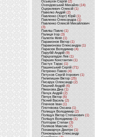
Осьмухін Сергій
(2)
Охендовський Михайло
(14)
Оцерклевич Олексій
(1)
Павелко Андрій
(2)
Павленко (Хорт) Юрій
(1)
Павленко Олександра
(1)
Павленко Олексій Михайлович
(3)
Павліш Павло
(1)
Палиця Ігор
(3)
Палютін Філіп
(1)
Парамонов Віктор
(1)
Парамонова Олександра
(1)
Парасюк Володимир
(4)
Парубій Андрій
(9)
Парцхаладзе Лев
(1)
Паршин Константин
(1)
Пастух Тарас
(1)
Пашинський Сергій
(71)
Петренко Павло
(4)
Петухов Сергій Ігорович
(1)
Пилипишин Віктор
(25)
Писарук Олександр
(2)
Пишний Андрій
(6)
Пімахова Діна
(1)
Пінчук Андрій
(2)
Пінчук Віктор
(6)
Пісний Василь
(2)
Плачков Іван
(1)
Плотнікова Оксана
(1)
Полищук Володимир
(2)
Поліщук Віктор Степанович
(1)
Поліщук Володимир
(1)
Полторак Степан
(3)
Поляков Максим
(7)
Понамарчук Дмитро
(1)
Пономарьов Олександр