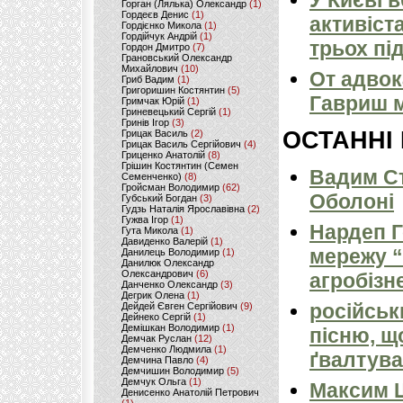
У Києві 
Горган (Лялька) Олександр
(1)
Гордеєв Денис
(1)
активіст
Гордієнко Микола
(1)
Гордійчук Андрій
(1)
трьох пі
Гордон Дмитро
(7)
Грановський Олександр
Михайлович
(10)
От адвок
Гриб Вадим
(1)
Григоришин Костянтин
(5)
Гавриш м
Гримчак Юрій
(1)
Гриневецький Сергій
(1)
Гринів Ігор
(3)
ОСТАННІ
Грицак Василь
(2)
Грицак Василь Сергійович
(4)
Гриценко Анатолій
(8)
Грішин Костянтин (Семен
Вадим Ст
Семенченко)
(8)
Гройсман Володимир
(62)
Оболоні
Губський Богдан
(3)
Гудзь Наталія Ярославівна
(2)
Гужва Ігор
(1)
Нардеп 
Гута Микола
(1)
Давиденко Валерій
(1)
мережу “
Данилець Володимир
(1)
Данилюк Олександр
Олександрович
(6)
агробізн
Данченко Олександр
(3)
Дегрик Олена
(1)
російськ
Дейдей Євген Сергійович
(9)
Дейнеко Сергій
(1)
Демішкан Володимир
(1)
пісню, щ
Демчак Руслан
(12)
Демченко Людмила
(1)
ґвалтува
Демчина Павло
(4)
Демчишин Володимир
(5)
Демчук Ольга
(1)
Максим 
Денисенко Анатолій Петрович