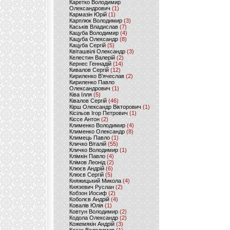
Каретко Володимир
Олександрович
(1)
Кармазін Юрій
(1)
Карплюк Володимир
(3)
Каськів Владислав
(7)
Кацуба Володимир
(4)
Кацуба Олександр
(8)
Кацуба Сергій
(5)
Квіташвілі Олександр
(3)
Келестин Валерій
(2)
Кернес Геннадій
(14)
Кивалов Сергій
(12)
Кириленко В’ячеслав
(2)
Кириленко Павло
Олександрович
(1)
Ківа Ілля
(5)
Ківалов Сергій
(46)
Кірш Олександр Вікторович
(1)
Кісільов Ігор Петрович
(1)
Кіссе Антон
(2)
Клименко Володимир
(4)
Клименко Олександр
(8)
Климець Павло
(1)
Кличко Віталій
(55)
Кличко Володимир
(1)
Клімкін Павло
(4)
Клімов Леонід
(2)
Клюєв Андрій
(6)
Клюєв Сергій
(5)
Княжицький Микола
(4)
Князевич Руслан
(2)
Кобзон Иосиф
(2)
Коболєв Андрій
(4)
Ковалів Юлія
(1)
Ковтун Володимир
(2)
Кодола Олександр
(2)
Кожемякін Андрій
(3)