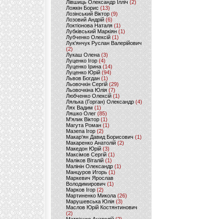
Лівшиць Олександр Ілліч
(2)
Ложкін Борис
(13)
Лозінський Віктор
(9)
Лозовий Андрій
(6)
Локтіонова Наталя
(1)
Лубківський Маркіян
(1)
Лубченко Олексій
(1)
Лук'янчук Руслан Валерійович
(2)
Лукаш Олена
(3)
Луценко Ігор
(4)
Луценко Ірина
(14)
Луценко Юрій
(94)
Львов Богдан
(1)
Льовочкін Сергій
(29)
Льовочкіна Юлія
(7)
Любченко Олексій
(1)
Лялька (Горган) Олександр
(4)
Лях Вадим
(1)
Ляшко Олег
(85)
М'ялик Віктор
(1)
Магута Роман
(1)
Мазепа Ігор
(2)
Макар'ян Давид Борисович
(1)
Макаренко Анатолій
(2)
Македон Юрій
(3)
Максімов Сергій
(1)
Маліков Віталій
(1)
Малінін Олександр
(1)
Манцуров Игорь
(1)
Маркевич Ярослав
Володимирович
(1)
Марков Ігор
(2)
Мартиненко Микола
(26)
Марушевська Юлія
(3)
Маслов Юрій Костянтинович
(2)