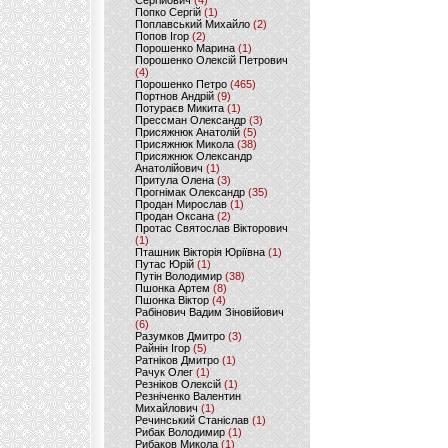
Сергійович
(4)
Попко Сергій
(1)
Поплавський Михайло
(2)
Попов Ігор
(2)
Порошенко Марина
(1)
Порошенко Олексій Петрович
(4)
Порошенко Петро
(465)
Портнов Андрій
(9)
Потураєв Микита
(1)
Прессман Олександр
(3)
Присяжнюк Анатолій
(5)
Присяжнюк Микола
(38)
Присяжнюк Олександр
Анатолійович
(1)
Притула Олена
(3)
Прогнімак Олександр
(35)
Продан Мирослав
(1)
Продан Оксана
(2)
Протас Святослав Вікторович
(1)
Пташник Вікторія Юріївна
(1)
Путас Юрій
(1)
Путін Володимир
(38)
Пшонка Артем
(8)
Пшонка Віктор
(4)
Рабінович Вадим Зіновійович
(6)
Разумков Дмитро
(3)
Райнін Ігор
(5)
Ратніков Дмитро
(1)
Рачук Олег
(1)
Резніков Олексій
(1)
Резніченко Валентин
Михайлович
(1)
Речинський Станіслав
(1)
Рибак Володимир
(1)
Рибаков Микола
(1)