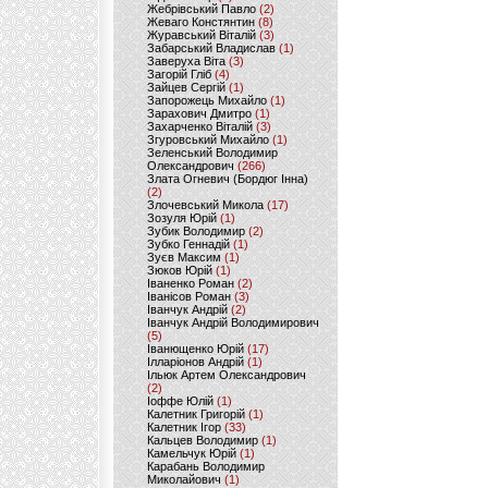
Жебрівський Павло
(2)
Жеваго Констянтин
(8)
Журавський Віталій
(3)
Забарський Владислав
(1)
Заверуха Віта
(3)
Загорій Гліб
(4)
Зайцев Сергій
(1)
Запорожець Михайло
(1)
Зарахович Дмитро
(1)
Захарченко Віталій
(3)
Згуровський Михайло
(1)
Зеленський Володимир
Олександрович
(266)
Злата Огневич (Бордюг Інна)
(2)
Злочевський Микола
(17)
Зозуля Юрій
(1)
Зубик Володимир
(2)
Зубко Геннадій
(1)
Зуєв Максим
(1)
Зюков Юрій
(1)
Іваненко Роман
(2)
Іванісов Роман
(3)
Іванчук Андрій
(2)
Іванчук Андрій Володимирович
(5)
Іванющенко Юрій
(17)
Ілларіонов Андрій
(1)
Ільюк Артем Олександрович
(2)
Іоффе Юлій
(1)
Калетник Григорій
(1)
Калетник Ігор
(33)
Кальцев Володимир
(1)
Камельчук Юрій
(1)
Карабань Володимир
Миколайович
(1)