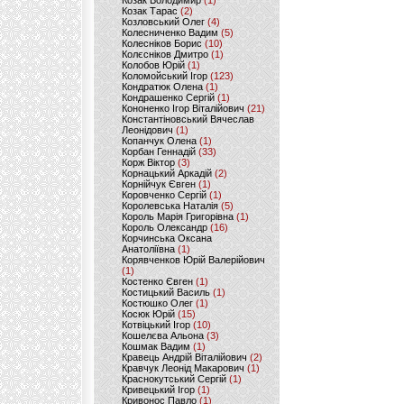
Козак Володимир
(1)
Козак Тарас
(2)
Козловський Олег
(4)
Колесниченко Вадим
(5)
Колесніков Борис
(10)
Колєсніков Дмитро
(1)
Колобов Юрій
(1)
Коломойський Ігор
(123)
Кондратюк Олена
(1)
Кондрашенко Сергій
(1)
Кононенко Ігор Віталійович
(21)
Константіновський Вячеслав
Леонідович
(1)
Копанчук Олена
(1)
Корбан Геннадій
(33)
Корж Віктор
(3)
Корнацький Аркадій
(2)
Корнійчук Євген
(1)
Коровченко Сергій
(1)
Королевська Наталія
(5)
Король Марія Григорівна
(1)
Король Олександр
(16)
Корчинська Оксана
Анатоліївна
(1)
Корявченков Юрій Валерійович
(1)
Костенко Євген
(1)
Костицький Василь
(1)
Костюшко Олег
(1)
Косюк Юрій
(15)
Котвіцький Ігор
(10)
Кошелєва Альона
(3)
Кошмак Вадим
(1)
Кравець Андрій Віталійович
(2)
Кравчук Леонід Макарович
(1)
Краснокутський Сергій
(1)
Кривецький Ігор
(1)
Кривонос Павло
(1)