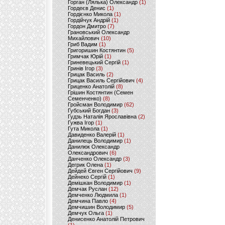
Горган (Лялька) Олександр
(1)
Гордеєв Денис
(1)
Гордієнко Микола
(1)
Гордійчук Андрій
(1)
Гордон Дмитро
(7)
Грановський Олександр
Михайлович
(10)
Гриб Вадим
(1)
Григоришин Костянтин
(5)
Гримчак Юрій
(1)
Гриневецький Сергій
(1)
Гринів Ігор
(3)
Грицак Василь
(2)
Грицак Василь Сергійович
(4)
Гриценко Анатолій
(8)
Грішин Костянтин (Семен
Семенченко)
(8)
Гройсман Володимир
(62)
Губський Богдан
(3)
Гудзь Наталія Ярославівна
(2)
Гужва Ігор
(1)
Гута Микола
(1)
Давиденко Валерій
(1)
Данилець Володимир
(1)
Данилюк Олександр
Олександрович
(6)
Данченко Олександр
(3)
Дегрик Олена
(1)
Дейдей Євген Сергійович
(9)
Дейнеко Сергій
(1)
Демішкан Володимир
(1)
Демчак Руслан
(12)
Демченко Людмила
(1)
Демчина Павло
(4)
Демчишин Володимир
(5)
Демчук Ольга
(1)
Денисенко Анатолій Петрович