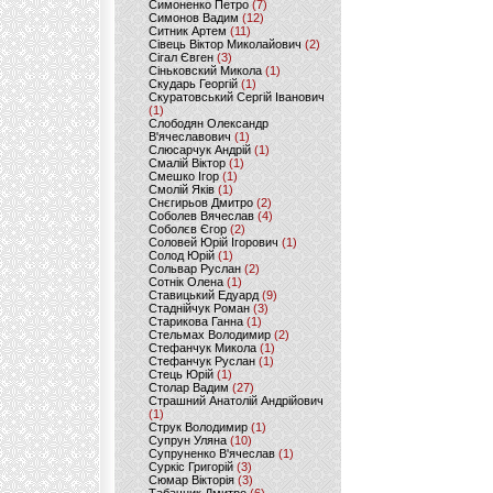
Симоненко Петро
(7)
Симонов Вадим
(12)
Ситник Артем
(11)
Сівець Віктор Миколайович
(2)
Сігал Євген
(3)
Сіньковский Микола
(1)
Скударь Георгій
(1)
Скуратовський Сергій Іванович
(1)
Слободян Олександр
В'ячеславович
(1)
Слюсарчук Андрій
(1)
Смалій Віктор
(1)
Смешко Ігор
(1)
Смолій Яків
(1)
Снєгирьов Дмитро
(2)
Соболев Вячеслав
(4)
Соболєв Єгор
(2)
Соловей Юрій Ігорович
(1)
Солод Юрій
(1)
Сольвар Руслан
(2)
Сотнік Олена
(1)
Ставицький Едуард
(9)
Стаднійчук Роман
(3)
Старикова Ганна
(1)
Стельмах Володимир
(2)
Стефанчук Микола
(1)
Стефанчук Руслан
(1)
Стець Юрій
(1)
Столар Вадим
(27)
Страшний Анатолій Андрійович
(1)
Струк Володимир
(1)
Супрун Уляна
(10)
Супруненко В'ячеслав
(1)
Суркіс Григорій
(3)
Сюмар Вікторія
(3)