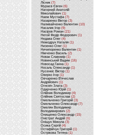
Лісник
(7)
Мураєв Євген
(6)
Нагорний Анатолій
Миколайович
(1)
Наем Мустафа
(7)
Назаренко Віктор
(3)
Наливайченко Валентин
(10)
Насалик Ігор
(9)
Насіров Роман
(21)
Негой Федір Федорович
(1)
Недава Олег
(4)
Немодрук Наталія
(1)
Низенко Олег
(1)
Ничипоренко Валентин
(1)
Німченко Василь
(2)
Новак Славомір
(1)
Новинський Вадим
(16)
Новосад Ганна
(1)
Носаль Олександр
(1)
Нусенкіс Віктор
(1)
Оверко Ігор
(1)
Овчаренко В'ячеслав
Андрійович
(1)
Огнєвіч Злата
(3)
Одарченко Юрій
(1)
Олійник Володимир
(4)
Олійник Святослав
(2)
Омельченко Григорій
(3)
Омельченко Олександр
(7)
Омелян Володимир
Володимирович
(2)
Онищенко Олександр
(15)
Оністрат Андрій
(6)
Оніщук Микола
(3)
Осика Сергій
(4)
Остафійчук Григорій
(1)
Острікова Тетяна
(1)