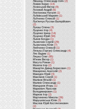
Лівшиць Олександр Ілліч
(2)
Ложкін Борис
(13)
Лозінський Віктор
(9)
Лозовий Андрій
(6)
Локтіонова Наталя
(1)
Лубківський Маркіян
(1)
Лубченко Олексій
(1)
Лук'янчук Руслан Валерійович
(2)
Лукаш Олена
(3)
Луценко Ігор
(4)
Луценко Ірина
(14)
Луценко Юрій
(94)
Львов Богдан
(1)
Льовочкін Сергій
(29)
Льовочкіна Юлія
(7)
Любченко Олексій
(1)
Лялька (Горган) Олександр
(4)
Лях Вадим
(1)
Ляшко Олег
(85)
М'ялик Віктор
(1)
Магута Роман
(1)
Мазепа Ігор
(2)
Макар'ян Давид Борисович
(1)
Макаренко Анатолій
(2)
Македон Юрій
(3)
Максімов Сергій
(1)
Маліков Віталій
(1)
Малінін Олександр
(1)
Манцуров Игорь
(1)
Маркевич Ярослав
Володимирович
(1)
Марков Ігор
(2)
Мартиненко Микола
(26)
Марушевська Юлія
(3)
Маслов Юрій Костянтинович
(2)