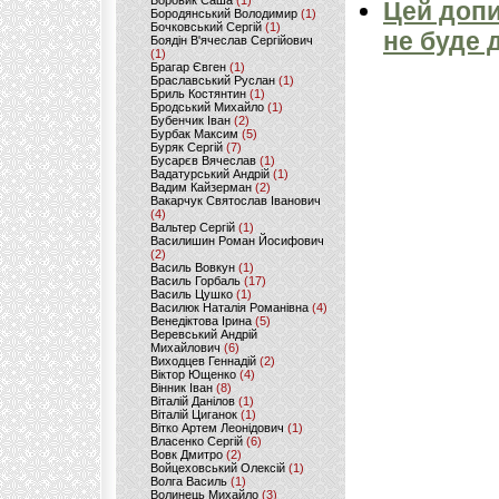
Боровик Саша
(1)
Цей допи
Бородянський Володимир
(1)
Бочковський Сергій
(1)
не буде 
Боядін В'ячеслав Сергійович
(1)
Брагар Євген
(1)
Браславський Руслан
(1)
Бриль Костянтин
(1)
Бродський Михайло
(1)
Бубенчик Іван
(2)
Бурбак Максим
(5)
Буряк Сергій
(7)
Бусарєв Вячеслав
(1)
Вадатурський Андрій
(1)
Вадим Кайзерман
(2)
Вакарчук Святослав Іванович
(4)
Вальтер Сергій
(1)
Василишин Роман Йосифович
(2)
Василь Вовкун
(1)
Василь Горбаль
(17)
Василь Цушко
(1)
Василюк Наталія Романівна
(4)
Венедіктова Ірина
(5)
Веревський Андрій
Михайлович
(6)
Виходцев Геннадій
(2)
Віктор Ющенко
(4)
Вінник Іван
(8)
Віталій Данілов
(1)
Віталій Циганок
(1)
Вітко Артем Леонідович
(1)
Власенко Сергій
(6)
Вовк Дмитро
(2)
Войцеховський Олексій
(1)
Волга Василь
(1)
Волинець Михайло
(3)