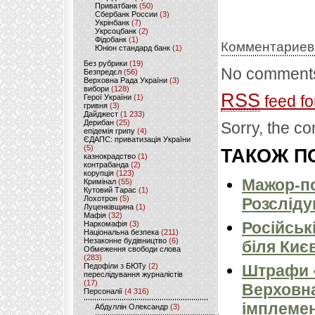
Приватбанк
(50)
Сбербанк России
(3)
Укрінбанк
(7)
Укрсоцбанк
(2)
Фідобанк
(1)
Комментариев
Юніон стандард банк
(1)
Без рубрики
(19)
No comments
Безпредєл
(56)
Верховна Рада України
(3)
вибори
(128)
RSS
feed fo
Герої України
(1)
гривня
(3)
Дайджест
(1 233)
Дерибан
(25)
Sorry, the co
епідемія грипу
(4)
ЄДАПС: приватизація України
(5)
ТАКОЖ ПО
казнокрадство
(1)
контрабанда
(2)
корупція
(123)
Мажор-по
Кримінал
(55)
Кутовий Тарас
(1)
Лохотрон
(5)
Розсліду
Луценківщина
(1)
Мафія
(32)
Російськ
Наркомафія
(3)
Національна безпека
(211)
Незаконне будівництво
(6)
біля Киє
Обмеження свободи слова
(283)
Педофіли з БЮТу
(2)
Штрафи «
переслідування журналістів
(17)
Верховна
Персоналії
(4 316)
імплемен
Абдуллін Олександр
(3)