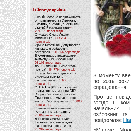
Найпопулярніше
Новый налог на недвижимость
от правительства Яценюка.
Платить, съехать, снести или
сжечь? Расследование
-
269 735 переглядів
Откуда у Олега Ляшко
миллионы?
- 173 294
переглядів
Ирина Бережная. Депутатская
крыша для рейдеров и
рекетиров
- 111 366 переглядів
В Амстердаме поздравляли
Акимову и ее избранницу
-
98 103 переглядів
Дон Пилипишин і його “коза-
ностра”
- 84 779 переглядів
Тетяна Чорновіл: дівчинка за
З моменту вве
викликом депутата
Пашинського
- 83 690
по 2018 роки 
переглядів
спрацювання.
УНИАН за $12 тысяч удалил
статью про митинг под СБУ.
Вадим Симонов и Николай
Про це повід
Присяжнюк отмывают свои
имена. Расследование
- 75 800
засіданні ко
переглядів
начальник Це
Криминальный миллионер
Руслан Демчак. Часть 2
-
озброєння та 
73 857 переглядів
Донецкое «Межигорье»
повідомляє
На
Татьяны Бахтеевой ждет
экспроприаторов. 10 фото
-
«Міномет „Моло
73 289 переглядів