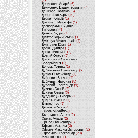
(1)
Денисенко Андрій
(6)
Денисенко Вадим Ігорович
(4)
Денісова Людміла
(6)
Дерев'янко Юрій
(10)
Деркач Андрій
(1)
Джемілєв Мустафа
(1)
Дзензерський Денис
Вікторович
(3)
Дзинзя Андрій
(1)
Дмитро Корчинський
(1)
Дмитрук Микола Ілліч
(1)
Дмитрунь Юрій
(1)
Добкін Дмитро
(1)
Добкін Михайло
(2)
Довгий Олесь
(6)
Долженков Олександр
Валерійович
(1)
Донець Тетяна
(2)
Дубинський Олександр
(2)
Дубілет Олександр
(1)
Дубневич Богдан
(4)
Дубневич Ярослав
(8)
Дубовой Олександр
(9)
Думчев Сергій
(2)
Дунаєв Сергій
(3)
Дурдинець Тиберій
(1)
Дядечко Сергій
(4)
Дятлов Ігор
(1)
Дяченко Сергій
(3)
Єжель Михайло
(1)
Ємельянов Артур
(2)
Єрмак Андрій
(2)
Єршов Олександр
(3)
Єфімов Максим
(3)
Єфімов Максим Вікторович
(2)
Єфремов Олександр
(20)
Жданов Ігор
(1)