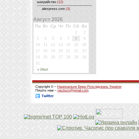
шахрайство
(12)
aliexpress.com
(3)
Август 2026
Пн
Вт
Ср
Чт
Пт
Сб
Вс
1
2
3
4
5
6
7
8
9
10
11
12
13
14
15
16
17
18
19
20
21
22
23
24
25
26
27
28
29
30
31
« Июл
Copyright © –
Національне Бюро Розслідувань України
Пишіть нам –
nacburo@gmail.com
.