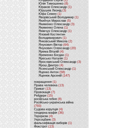
Юлдашев Сергій
(1)
Юлія Тимошенко
(8)
Юраков Олександр
(1)
Юрушев Леонід
(3)
Юфа Семен
(1)
Яворівський Володимир
(1)
Якибчук Мирослав
(5)
Якименко Олександр
(3)
Якименко Олена
(1)
Якімчук Олександр
(1)
Яловий Костянтин
Володимирович
(1)
Янковський Микола
(2)
Янукович Віктор
(64)
Янукович Олександр
(20)
Ярема Віталій
(4)
Яременко Богдан
(1)
Яресько Наталія
(1)
Ярославський Олександр
(3)
Ярош Дмитро
(4)
Ясинський Олександр
(1)
Яценко Антон
(58)
Яценюк Арсеній
(147)
покращення
(1)
Права человека
(13)
Приват
(13)
Провокація
(7)
Рейдери
(15)
російська гебня
(8)
Російсько-українська війна
(793)
Судова корупція
(4)
тендерна мафія
(36)
Тероризм
(4)
Укрсоцбанк
(3)
фальсифікація виборів
(1)
Фокстрот
(13)