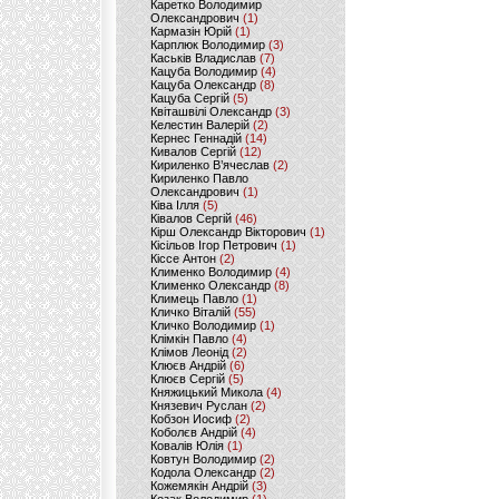
Каретко Володимир
Олександрович
(1)
Кармазін Юрій
(1)
Карплюк Володимир
(3)
Каськів Владислав
(7)
Кацуба Володимир
(4)
Кацуба Олександр
(8)
Кацуба Сергій
(5)
Квіташвілі Олександр
(3)
Келестин Валерій
(2)
Кернес Геннадій
(14)
Кивалов Сергій
(12)
Кириленко В’ячеслав
(2)
Кириленко Павло
Олександрович
(1)
Ківа Ілля
(5)
Ківалов Сергій
(46)
Кірш Олександр Вікторович
(1)
Кісільов Ігор Петрович
(1)
Кіссе Антон
(2)
Клименко Володимир
(4)
Клименко Олександр
(8)
Климець Павло
(1)
Кличко Віталій
(55)
Кличко Володимир
(1)
Клімкін Павло
(4)
Клімов Леонід
(2)
Клюєв Андрій
(6)
Клюєв Сергій
(5)
Княжицький Микола
(4)
Князевич Руслан
(2)
Кобзон Иосиф
(2)
Коболєв Андрій
(4)
Ковалів Юлія
(1)
Ковтун Володимир
(2)
Кодола Олександр
(2)
Кожемякін Андрій
(3)