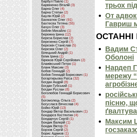
Барбул Павло
(1)
трьох пі
Барвіненко Віталій
(3)
Барна Олег
(4)
Барна Степан
(2)
От адвок
Баулін Юрій
(2)
Бахматюк Олег
(91)
Гавриш м
Бахтеєва Тетяна
(55)
Бачун Олег
(3)
Бейлін Михайло
(1)
ОСТАННІ
Бережна Ірина
(12)
Береза Борислав
(2)
Березенко Сергій
(7)
Березкін Станіслав
(5)
Вадим Ст
Березюк Олег
(2)
Білецький Андрій
(1)
Оболоні
Білик Ірина
(1)
Бірюков Юрій Сергійович
(2)
Блажівський Петро
(1)
Нардеп 
Бланк Максим
(3)
Бобов Геннадій
(2)
мережу “
Бобов Геннадій Борисович
(1)
Богартирьова Раїса
(32)
Богдан Андрій
(8)
агробізн
Богдан Губський
(1)
Богдан Руслан
(8)
російськ
Боголюбов Геннадій Борисович
(5)
Богомолець Ольга
(2)
пісню, щ
Богуслаєв Вячеслав
(4)
Бойко Юрій
(13)
ґвалтува
Бондар Віктор Васильович
(1)
Бондарєв Костянтин
(4)
Бондарчук Сергій
(1)
Максим 
Бондик Валерій
(1)
Бондик Віктор
(5)
госзаказ
Борзов Сергiй
(2)
Борис Адамов
(1)