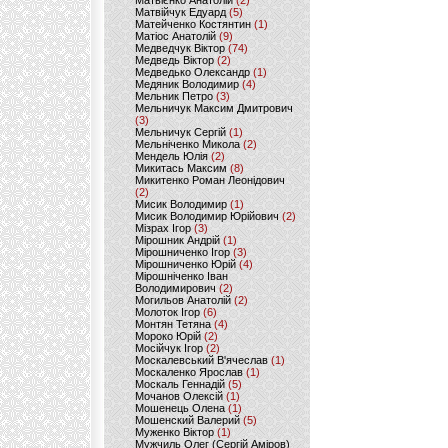
Матвієнко Анатолій
(2)
Матвійчук Едуард
(5)
Матейченко Костянтин
(1)
Матіос Анатолій
(9)
Медведчук Віктор
(74)
Медведь Віктор
(2)
Медведько Олександр
(1)
Медяник Володимир
(4)
Мельник Петро
(3)
Мельничук Максим Дмитрович
(3)
Мельничук Сергій
(1)
Мельніченко Микола
(2)
Мендель Юлія
(2)
Микитась Максим
(8)
Микитенко Роман Леонідович
(2)
Мисик Володимир
(1)
Мисик Володимир Юрійович
(2)
Мізрах Ігор
(3)
Мірошник Андрій
(1)
Мірошниченко Ігор
(3)
Мірошниченко Юрій
(4)
Мірошніченко Іван
Володимирович
(2)
Могильов Анатолій
(2)
Молоток Ігор
(6)
Монтян Тетяна
(4)
Мороко Юрій
(2)
Мосійчук Ігор
(2)
Москалевський В'ячеслав
(1)
Москаленко Ярослав
(1)
Москаль Геннадій
(5)
Мочанов Олексій
(1)
Мошенець Олена
(1)
Мошенский Валерий
(5)
Муженко Віктор
(1)
Мужчиль Олег (Сергій Аміров)