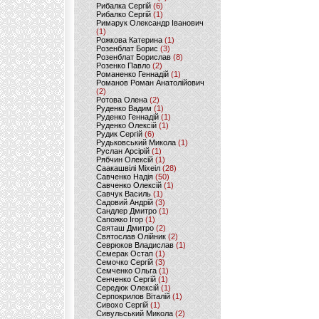
Рибалка Сергій
(6)
Рибалко Сергій
(1)
Римарук Олександр Іванович
(1)
Рожкова Катерина
(1)
Розенблат Борис
(3)
Розенблат Борислав
(8)
Розенко Павло
(2)
Романенко Геннадій
(1)
Романов Роман Анатолійович
(2)
Ротова Олена
(2)
Руденко Вадим
(1)
Руденко Геннадій
(1)
Руденко Олексій
(1)
Рудик Сергій
(6)
Рудьковський Микола
(1)
Руслан Арсірій
(1)
Рябчин Олексій
(1)
Саакашвілі Міхеіл
(28)
Савченко Надія
(50)
Савченко Олексій
(1)
Савчук Василь
(1)
Садовий Андрій
(3)
Сандлер Дмитро
(1)
Сапожко Ігор
(1)
Святаш Дмитро
(2)
Святослав Олійник
(2)
Севрюков Владислав
(1)
Семерак Остап
(1)
Семочко Сергій
(3)
Семченко Ольга
(1)
Сенченко Сергій
(1)
Середюк Олексій
(1)
Серпокрилов Віталій
(1)
Сивохо Сергій
(1)
Сивульський Микола
(2)