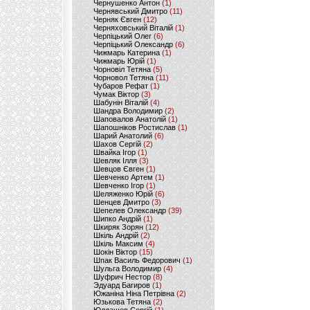
Чернушенко Антон
(1)
Чернявський Дмитро
(11)
Черняк Євген
(12)
Черняховський Віталій
(1)
Черпіцький Олег
(6)
Черпіцький Олександр
(6)
Чижмарь Катерина
(1)
Чижмарь Юрій
(1)
Чорновіл Тетяна
(5)
Чорновол Тетяна
(11)
Чубаров Рефат
(1)
Чумак Віктор
(3)
Шабунін Віталій
(4)
Шандра Володимир
(2)
Шаповалов Анатолій
(1)
Шапошніков Ростислав
(1)
Шарий Анатолий
(6)
Шахов Сергій
(2)
Швайка Ігор
(1)
Шевляк Ілля
(3)
Шевцов Євген
(1)
Шевченко Артем
(1)
Шевченко Ігор
(1)
Шеляженко Юрій
(6)
Шенцев Дмитро
(3)
Шепелев Олександр
(39)
Шипко Андрій
(1)
Шкиряк Зорян
(12)
Шкіль Андрій
(2)
Шкіль Максим
(4)
Шокін Віктор
(15)
Шпак Василь Федорович
(1)
Шульга Володимир
(4)
Шуфрич Нестор
(8)
Эдуард Багиров
(1)
Южаніна Ніна Петрівна
(2)
Юзькова Тетяна
(2)