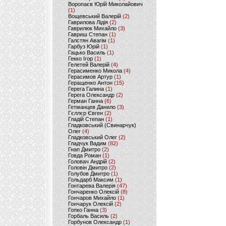
Воропаєв Юрій Миколайович
(1)
Вощевський Валерій
(2)
Гаврилова Лідія
(2)
Гаврилюк Михайло
(3)
Гавриш Степан
(1)
Галстян Авагім
(1)
Гарбуз Юрій
(1)
Гацько Василь
(1)
Гекко Ігор
(1)
Гелетей Валерій
(4)
Герасименко Микола
(4)
Герасимов Артур
(1)
Геращенко Антон
(15)
Герега Галина
(1)
Герега Олександр
(2)
Герман Ганна
(6)
Гетманцев Данило
(3)
Гєллєр Євген
(2)
Гладій Степан
(1)
Гладковський (Свинарчук)
Олег
(4)
Гладковський Олег
(2)
Гладчук Вадим
(82)
Гнап Дмитро
(2)
Говда Роман
(1)
Головач Андрій
(2)
Головін Дмитро
(2)
Голубов Дмитро
(1)
Гольдарб Максим
(1)
Гонтарева Валерія
(47)
Гончаренко Олексій
(8)
Гончаров Михайло
(1)
Гончарук Олексій
(2)
Гопко Ганна
(3)
Горбаль Василь
(2)
Горбунов Олександр
(1)