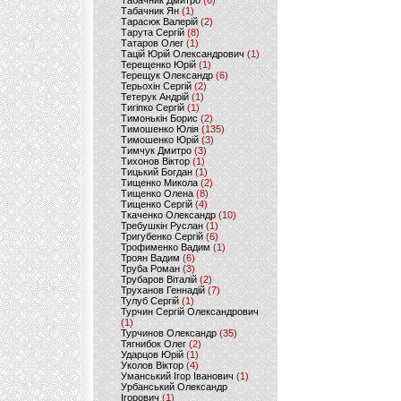
Табачник Дмитро
(6)
Табачник Ян
(1)
Тарасюк Валерій
(2)
Тарута Сергій
(8)
Татаров Олег
(1)
Тацій Юрій Олександрович
(1)
Терещенко Юрій
(1)
Терещук Олександр
(6)
Терьохін Сергій
(2)
Тетерук Андрій
(1)
Тигіпко Сергій
(1)
Тимонькін Борис
(2)
Тимошенко Юлія
(135)
Тимошенко Юрій
(3)
Тимчук Дмитро
(3)
Тихонов Віктор
(1)
Тицький Богдан
(1)
Тищенко Микола
(2)
Тищенко Олена
(8)
Тищенко Сергій
(4)
Ткаченко Олександр
(10)
Требушкін Руслан
(1)
Тригубенко Сергій
(6)
Трофименко Вадим
(1)
Троян Вадим
(6)
Труба Роман
(3)
Трубаров Віталій
(2)
Труханов Геннадій
(7)
Тулуб Сергій
(1)
Турчин Сергій Олександрович
(1)
Турчинов Олександр
(35)
Тягнибок Олег
(2)
Ударцов Юрій
(1)
Уколов Віктор
(4)
Уманський Ігор Іванович
(1)
Урбанський Олександр
Ігорович
(1)