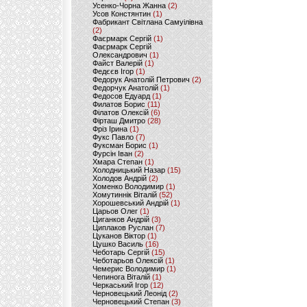
Усенко-Чорна Жанна
(2)
Усов Констянтин
(1)
Фабрикант Світлана Самуілівна
(2)
Фаєрмарк Сергій
(1)
Фаєрмарк Сергій
Олександрович
(1)
Файст Валерій
(1)
Федєєв Ігор
(1)
Федорук Анатолій Петрович
(2)
Федорчук Анатолій
(1)
Федосов Едуард
(1)
Филатов Борис
(11)
Філатов Олексій
(6)
Фірташ Дмитро
(28)
Фріз Ірина
(1)
Фукс Павло
(7)
Фуксман Борис
(1)
Фурсін Іван
(2)
Хмара Степан
(1)
Холодницький Назар
(15)
Холодов Андрій
(2)
Хоменко Володимир
(1)
Хомутиннік Віталій
(52)
Хорошевський Андрій
(1)
Царьов Олег
(1)
Циганков Андрій
(3)
Циплаков Руслан
(7)
Цуканов Віктор
(1)
Цушко Василь
(16)
Чеботарь Сергій
(15)
Чеботарьов Олексій
(1)
Чемерис Володимир
(1)
Чепинога Віталій
(1)
Черкаський Ігор
(12)
Черновецький Леонід
(2)
Черновецький Степан
(3)