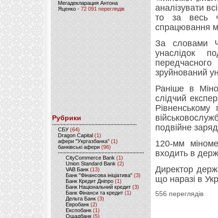
Мегадекларация Антона
аналізувати вс
Яценко
- 72 091 переглядів
то за весь ч
спрацювання мі
За словами Ч
унаслідок п
передчасного
зруйнований ун
Раніше в Мін
слідчий експе
Рівненському 
військовослуж
Рубрики
подвійне заря
CБУ
(64)
Dragon Capital
(1)
афери "Укргазбанка"
(1)
120-мм міном
банківські афери
(96)
входить в дер
CityCommerce Bank
(1)
Union Standard Bank
(2)
Директор держ
VAB Банк
(13)
Банк "Фінансова ініціатива"
(3)
що наразі в Ук
Банк Кредит Дніпро
(1)
Банк Національний кредит
(3)
Банк Фінанси та кредит
(1)
556 переглядів
Дельта Банк
(3)
Евробанк
(2)
Експобанк
(1)
Ощадбанк
(5)