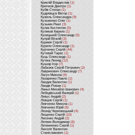
Криклій Владислав
(1)
Крючков Дмитро
(1)
Кубів Степан
(1)
Кудрявцєв Віктор
(1)
Кужель Олександра
(9)
Кузьменко Олег
(1)
Кузьмін Рінат
(3)
Кулик Костянтин
(5)
Куликов Кирило
(1)
Куницький Олександр
(5)
Купрій Віталій
(3)
Курикін Сергій
(1)
Курило Олександр
(1)
Курченко Сергій
(44)
Кутовий Тарас
(1)
Куць Олександр
(1)
Кучма Леонід
(12)
Кушнір Ігор
(7)
Лабазюк Сергій Петрович
(2)
Лавринович Олександр
(7)
Лагун Микола
(9)
Лазаренко Павло
(1)
Ландик Валентин
(1)
Ландік Роман
(1)
Ланьо Михайло Іванович
(4)
Лебедівський Валерій
(1)
Левус Андрій
(2)
Левцов Сергій
(1)
Левченко Микола
(1)
Левченко Юрій
(6)
Леонід Черновецький
(4)
Лещенко Сергій
(10)
Лисенко Андрій
(2)
Литвин Володимир
(6)
Литвиненко Сергій
(1)
Лихоліт Валентин
Станіславович
(1)