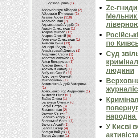
Борзова Ірина
(1)
Ze-гниди
Абромавичус Айварас
(2)
Аброськін В’ячеслав
(1)
Мельник
Аваков Арсен
(318)
Аврамов Іван
(7)
ліверно
Адамовський Андрій
(2)
Адаріч Олександр
(1)
Азаров Микола
(12)
Російськ
Азаров Олексій
(9)
Акименко Олександр
(1)
по Київсь
Акімова Ірина
(13)
Альперін Вадим
(3)
Андрієвський Дмитро
(1)
Суд звіл
Андрушко Сергій
(1)
Апостол Михайло
(1)
кримінал
Ар'єв Володимир
(1)
Арабей Денис
(1)
людини
Арахамія Давид
(1)
Арбузов Сергій
(44)
Арестович Олексій
Верховни
Миколайович
(1)
Артеменко Андрій Вікторович
журналіс
(1)
Артюшенко Ігор Андрійович
(1)
Ахметов Рінат
(51)
Кримінал
Бабак Олена
(1)
Баганець Олексій
(6)
повернув
Багрій Петро
(3)
Баканов Іван
(2)
Бакулін Євген
(4)
народна 
Баленко Артур
(1)
Балицький Євген
(7)
Балога Андрій
(1)
У Києві 
Балога Віктор
(4)
Балчун Войцех
(1)
активіст
Банас Дмитро
(1)