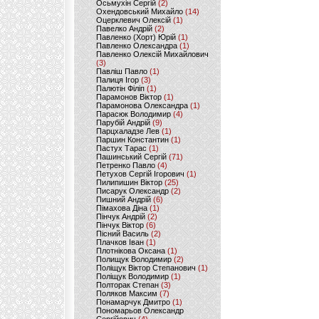
Осьмухін Сергій
(2)
Охендовський Михайло
(14)
Оцерклевич Олексій
(1)
Павелко Андрій
(2)
Павленко (Хорт) Юрій
(1)
Павленко Олександра
(1)
Павленко Олексій Михайлович
(3)
Павліш Павло
(1)
Палиця Ігор
(3)
Палютін Філіп
(1)
Парамонов Віктор
(1)
Парамонова Олександра
(1)
Парасюк Володимир
(4)
Парубій Андрій
(9)
Парцхаладзе Лев
(1)
Паршин Константин
(1)
Пастух Тарас
(1)
Пашинський Сергій
(71)
Петренко Павло
(4)
Петухов Сергій Ігорович
(1)
Пилипишин Віктор
(25)
Писарук Олександр
(2)
Пишний Андрій
(6)
Пімахова Діна
(1)
Пінчук Андрій
(2)
Пінчук Віктор
(6)
Пісний Василь
(2)
Плачков Іван
(1)
Плотнікова Оксана
(1)
Полищук Володимир
(2)
Поліщук Віктор Степанович
(1)
Поліщук Володимир
(1)
Полторак Степан
(3)
Поляков Максим
(7)
Понамарчук Дмитро
(1)
Пономарьов Олександр