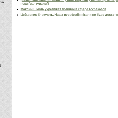
російський шансон. Вони слухали таку саму пісню, що ось гр
вич
поки ґвалтували її
Максим Шкиль укрепляет позиции в сфере госзаказов
Цей допис блокують. Наша русофобія ніколи не буде достат
)