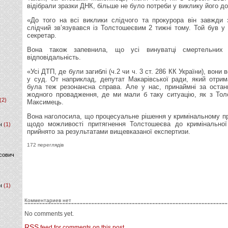
відібрали зразки ДНК, більше не було потреби у виклику його до
«До того на всі виклики слідчого та прокурора він завжди 
слідчий зв’язувався із Толстошеєвим 2 тижні тому. Той був у
секретар.
Вона також запевнила, що усі винуватці смертельних
відповідальність.
«Усі ДТП, де були загиблі (ч.2 чи ч. 3 ст. 286 КК України), вони 
у суд. От наприклад, депутат Макарівської ради, який отри
була теж резонансна справа. Але у нас, принаймні за останн
жодного провадження, де ми мали б таку ситуацію, як з То
(2)
Максимець.
Вона наголосила, що процесуальне рішення у кримінальному пр
щодо можливості притягнення Толстошеєва до кримінальної 
ч
(1)
прийнято за результатами вищевказаної експертизи.
172 переглядів
сович
ч
(1)
Комментариев нет
No comments yet.
RSS
feed for comments on this post.