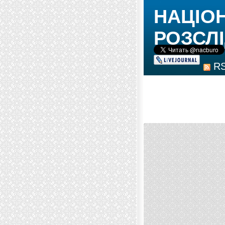
НАЦІО
РОЗСЛІ
R