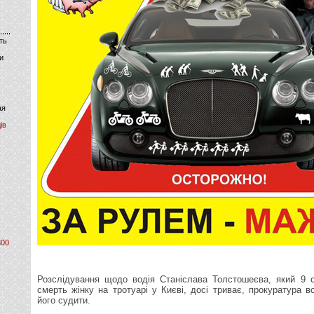
ть
и
ая
ів
800
Розслідування щодо водія Станіслава Толстошеєва, який 9 с
смерть жінку на тротуарі у Києві, досі триває, прокуратура 
його судити.