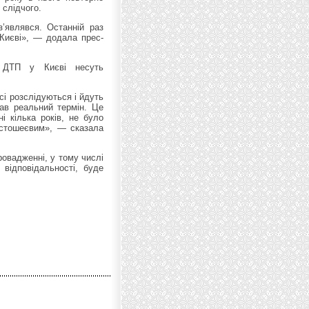
 слідчого.
з’являвся. Останній раз
 Києві», — додала прес-
 ДТП у Києві несуть
всі розслідуються і йдуть
мав реальний термін. Це
і кілька років, не було
лстошеєвим», — сказала
овадженні, у тому числі
відповідальності, буде