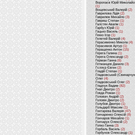
Воропаєв Юрій Миколайо
(1)
Вощевський Валерій
(2)
Гаврилова Лідія
(2)
Гаврилюк Михайло
(3)
Гавриш Степан
(1)
Галстян Авагім
(1)
Гарбуз Юрій
(1)
Гацько Василь
(1)
Гекко Ігор
(1)
Гелетей Валерій
(4)
Герасименко Микола
(4)
Герасимов Артур
(1)
Геращенко Антон
(15)
Герега Галина
(1)
Герега Олександр
(2)
Герман Ганна
(6)
Гетманцев Данило
(3)
Гєллєр Євген
(2)
Гладій Степан
(1)
Гладковський (Свинарчук
Олег
(4)
Гладковський Олег
(2)
Гладчук Вадим
(82)
Гнап Дмитро
(2)
Говда Роман
(1)
Головач Андрій
(2)
Головін Дмитро
(2)
Голубов Дмитро
(1)
Гольдарб Максим
(1)
Гонтарева Валерія
(47)
Гончаренко Олексій
(8)
Гончаров Михайло
(1)
Гончарук Олексій
(2)
Гопко Ганна
(3)
Горбаль Василь
(2)
Горбунов Олександр
(1)