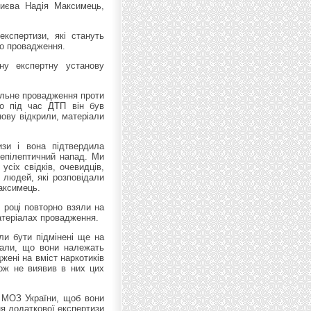
Києва Надія Максимець,
експертизи, які стануть
го провадження.
ну експертну установу
нальне провадження проти
що під час ДТП він був
нову відкрили, матеріали
изи і вона підтвердила
епілептичний напад. Ми
усіх свідків, очевидців,
х людей, які розповідали
Максимець.
 році повторно взяли на
матеріалах провадження.
ли бути підмінені ще на
зали, що вони належать
джені на вміст наркотиків
кож не виявив в них цих
з МОЗ України, щоб вони
я додаткової експертизи