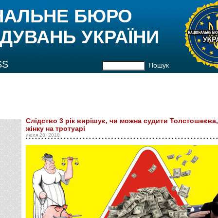
НАЛЬНЕ БЮРО
ДУВАНЬ УКРАЇНИ
SS
Пошук
Cлідство 3 рік вирішує, чи можна судити Толстошеєва,
жінку на тротуарі
июля 28, 2018