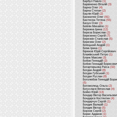
Барбул Павло
(1)
Барвіненко Віталій
(3)
Барна Олег
(4)
Барна Степан
(2)
Баулін Юрій
(2)
Бахматюк Олег
(91)
Бахтеєва Тетяна
(55)
Бачун Олег
(3)
Бейлін Михайло
(1)
Бережна Ірина
(12)
Береза Борислав
(2)
Березенко Сергій
(7)
Березкін Станіслав
(5)
Березюк Олег
(2)
Білецький Андрій
(1)
Білик Ірина
(1)
Бірюков Юрій Сергійович
Блажівський Петро
(1)
Бланк Максим
(3)
Бобов Геннадій
(2)
Бобов Геннадій Борисови
Богартирьова Раїса
(32)
Богдан Андрій
(8)
Богдан Губський
(1)
Богдан Руслан
(8)
Боголюбов Геннадій Бори
(5)
Богомолець Ольга
(2)
Богуслаєв Вячеслав
(4)
Бойко Юрій
(13)
Бондар Віктор Васильови
Бондарєв Костянтин
(4)
Бондарчук Сергій
(1)
Бондик Валерій
(1)
Бондик Віктор
(5)
Борзов Сергiй
(2)
Борис Адамов
(1)