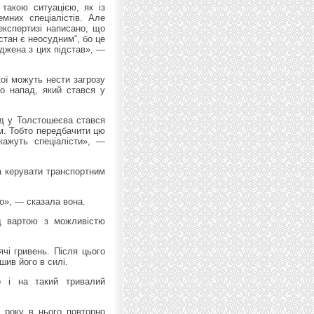
 такою ситуацією, як із
мних спеціалістів. Але
експертизі написано, що
 стан є неосудним“, бо це
джена з цих підстав», —
кої можуть нести загрозу
о напад, який стався у
ад у Толстошеєва стався
им. Тобто передбачити цю
 кажуть спеціалісти», —
а керувати транспортним
но», — сказала вона.
д вартою з можливістю
ячі гривень. Після цього
ив його в силі.
о і на такий тривалий
7 року в нього повторно