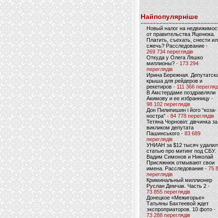
Найпопулярніше
Новый налог на недвижимос
от правительства Яценюка.
Платить, съехать, снести ил
сжечь? Расследование
-
269 734 переглядів
Откуда у Олега Ляшко
миллионы?
- 173 294
переглядів
Ирина Бережная. Депутатск
крыша для рейдеров и
рекетиров
- 111 366 перегляд
В Амстердаме поздравляли
Акимову и ее избранницу
-
98 102 переглядів
Дон Пилипишин і його “коза-
ностра”
- 84 778 переглядів
Тетяна Чорновіл: дівчинка за
викликом депутата
Пашинського
- 83 689
переглядів
УНИАН за $12 тысяч удалил
статью про митинг под СБУ.
Вадим Симонов и Николай
Присяжнюк отмывают свои
имена. Расследование
- 75 
переглядів
Криминальный миллионер
Руслан Демчак. Часть 2
-
73 855 переглядів
Донецкое «Межигорье»
Татьяны Бахтеевой ждет
экспроприаторов. 10 фото
-
73 288 переглядів