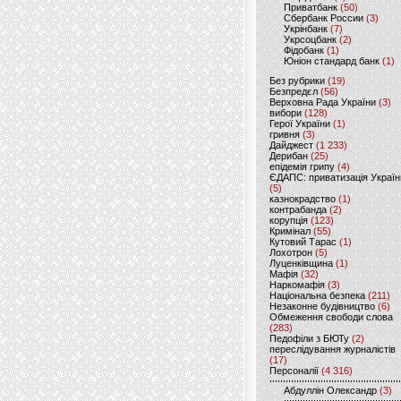
Приватбанк
(50)
Сбербанк России
(3)
Укрінбанк
(7)
Укрсоцбанк
(2)
Фідобанк
(1)
Юніон стандард банк
(1)
Без рубрики
(19)
Безпредєл
(56)
Верховна Рада України
(3)
вибори
(128)
Герої України
(1)
гривня
(3)
Дайджест
(1 233)
Дерибан
(25)
епідемія грипу
(4)
ЄДАПС: приватизація Україн
(5)
казнокрадство
(1)
контрабанда
(2)
корупція
(123)
Кримінал
(55)
Кутовий Тарас
(1)
Лохотрон
(5)
Луценківщина
(1)
Мафія
(32)
Наркомафія
(3)
Національна безпека
(211)
Незаконне будівництво
(6)
Обмеження свободи слова
(283)
Педофіли з БЮТу
(2)
переслідування журналістів
(17)
Персоналії
(4 316)
Абдуллін Олександр
(3)