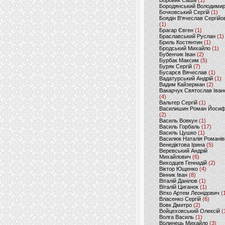
Боровик Саша
(1)
Бородянський Володими
Бочковський Сергій
(1)
Боядін В'ячеслав Сергійо
(1)
Брагар Євген
(1)
Браславський Руслан
(1)
Бриль Костянтин
(1)
Бродський Михайло
(1)
Бубенчик Іван
(2)
Бурбак Максим
(5)
Буряк Сергій
(7)
Бусарєв Вячеслав
(1)
Вадатурський Андрій
(1)
Вадим Кайзерман
(2)
Вакарчук Святослав Іван
(4)
Вальтер Сергій
(1)
Василишин Роман Йоси
(2)
Василь Вовкун
(1)
Василь Горбаль
(17)
Василь Цушко
(1)
Василюк Наталія Романів
Венедіктова Ірина
(5)
Веревський Андрій
Михайлович
(6)
Виходцев Геннадій
(2)
Віктор Ющенко
(4)
Вінник Іван
(8)
Віталій Данілов
(1)
Віталій Циганок
(1)
Вітко Артем Леонідович
(
Власенко Сергій
(6)
Вовк Дмитро
(2)
Войцеховський Олексій
(
Волга Василь
(1)
Волинець Михайло
(3)