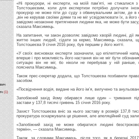
«Ні прокурори, ні експерти, на моїй пам’яті, не стикалися з
Толстошеєвим, коли для експертизи потрібно долучати інозе
)
прокурор не може піти до суду з обвинувальним актом, де в 
„він не керував своїми діями та не міг усвідомлювати їх, а його
завідомо незаконне притягнення людини яка, не може бути засу
сказала Максимець.
На запитання, чи закон дозволяє завідомо хворій людині, дії я
життю інших людей, сідати за кермо, Максимець сказала, щ
Толстошеєва 9 січня 2016 року, був першим у його житті.
«У своїх висновках експерти зазначили, що епілептичний нап
вперше і про можливість його настання він не міг бути обізнан
ситуацію він не міг, бо ніколи не перебував у ній раніше,
пояснила Максимець.
Також прес-секретар додала, що Толстошеєва позбавили прав
засобом.
ович
«Посвідчення водія, видане на його ім’я, вилучено та анульова
ич
(1)
Запобіжний захід йому обирався лише один – тримання пі
застави у 137,8 тисячі гривень 15 січня 2016 року.
Захист Толстошеєва вніс за нього заставу в розмірі 137,8 тис
прокуратура оскаржувала це рішення, але апеляційний суд залиш
«Запобіжний захід не може обиратися людині безстроков
термін», — сказала Максимець.
Також, за словами Максимець, після того, як в березні 201