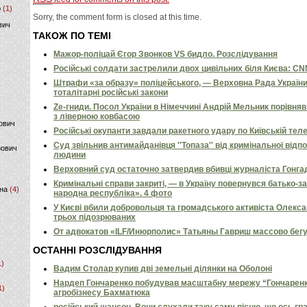
р
(1)
Sorry, the comment form is closed at this time.
вич
ТАКОЖ ПО ТЕМІ
Мажор-поліцай Єгор Звонков VS бидло. Розслідування
Російські солдати застрелили двох цивільних біля Києва: C
Штрафи «за образу» поліцейського, — Верховна Рада Україн
тоталітарні російські закони
Ze-гниди. Посол України в Німеччині Андрій Мельник порівн
з ліверною ковбасою
ович
Російські окупанти завдали ракетного удару по Київській телев
Суд звільнив антимайданівця ''Топаза'' від кримінальної відп
фович
людини
Верховний суд остаточно затвердив вбивці журналіста Гонга
Кримінальні справи закриті, — в Україну повернувся батько-
на
(4)
народна республіка». 4 фото
У Києві вбили добровольця та громадського активіста Олекс
трьох підозрюваних
От адвокатов «ILF/Инюрполис» Татьяны Гавриш массово бег
ОСТАННІ РОЗСЛІДУВАННЯ
1)
Вадим Столар купив дві земельні ділянки на Оболоні
Нардеп Гончаренко побудував масштабну мережу “Гончаренко
1)
агробізнесу Бахматюка