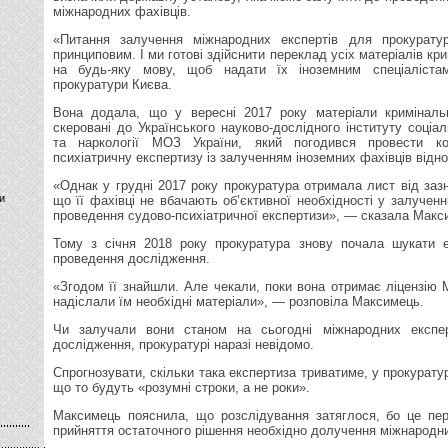
міжнародних фахівців.
«Питання залучення міжнародних експертів для прокурату
принциповим. І ми готові здійснити переклад усіх матеріалів к
на будь-яку мову, щоб надати їх іноземним спеціаліст
прокуратури Києва.
Вона додала, що у вересні 2017 року матеріали криміналь
скеровані до Українського науково-дослідного інституту соціаль
та наркології МОЗ України, який погодився провести к
психіатричну експертизу із залученням іноземних фахівців відн
«Однак у грудні 2017 року прокуратура отримала лист від зазн
и
що її фахівці не вбачають об’єктивної необхідності у залученн
проведення судово-психіатричної експертизи», — сказала Макс
Тому з січня 2018 року прокуратура знову почала шукати 
проведення дослідження.
«Згодом її знайшли. Але чекали, поки вона отримає ліцензію 
надіслали їм необхідні матеріали», — розповіла Максимець.
Чи залучали вони станом на сьогодні міжнародних експе
дослідження, прокуратурі наразі невідомо.
Спрогнозувати, скільки така експертиза триватиме, у прокуратур
що то будуть «розумні строки, а не роки».
Максимець пояснила, що розслідування затяглося, бо це пе
прийняття остаточного рішення необхідно долучення міжнародни