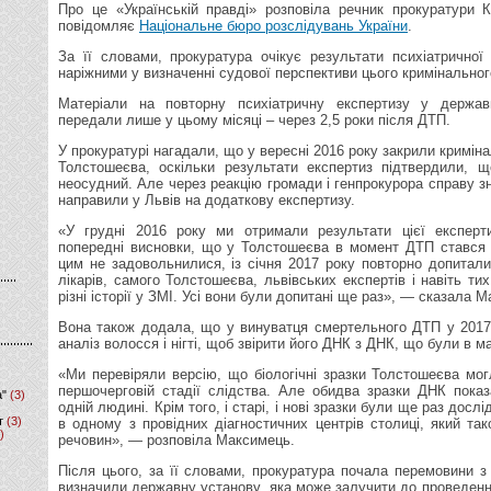
Про це «Українській правді» розповіла речник прокуратури 
повідомляє
Національне бюро розслідувань України
.
За її словами, прокуратура очікує результати психіатричної 
наріжними у визначенні судової перспективи цього кримінально
Матеріали на повторну психіатричну експертизу у держав
передали лише у цьому місяці – через 2,5 роки після ДТП.
У прокуратурі нагадали, що у вересні 2016 року закрили кримі
Толстошеєва, оскільки результати експертиз підтвердили, 
неосудний. Але через реакцію громади і генпрокурора справу з
направили у Львів на додаткову експертизу.
«У грудні 2016 року ми отримали результати цієї експерт
попередні висновки, що у Толстошеєва в момент ДТП стався 
цим не задовольнилися, із січня 2017 року повторно допитали 
лікарів, самого Толстошеєва, львівських експертів і навіть ти
різні історії у ЗМІ. Усі вони були допитані ще раз», — сказала 
Вона також додала, що у винуватця смертельного ДТП у 2017
аналіз волосся і нігті, щоб звірити його ДНК з ДНК, що були в 
«Ми перевіряли версію, що біологічні зразки Толстошеєва мог
першочерговій стадії слідства. Але обидва зразки ДНК пока
а"
(3)
одній людині. Крім того, і старі, і нові зразки були ще раз дослі
т
(3)
в одному з провідних діагностичних центрів столиці, який та
)
речовин», — розповіла Максимець.
Після цього, за її словами, прокуратура почала перемовини 
визначили державну установу, яка може залучити до проведенн