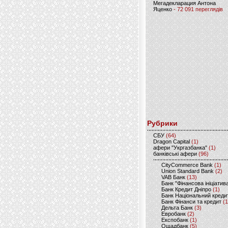
Мегадекларация Антона
Яценко
- 72 091 переглядів
Рубрики
CБУ
(64)
Dragon Capital
(1)
афери "Укргазбанка"
(1)
банківські афери
(96)
CityCommerce Bank
(1)
Union Standard Bank
(2)
VAB Банк
(13)
Банк "Фінансова ініціатив
Банк Кредит Дніпро
(1)
Банк Національний креди
Банк Фінанси та кредит
(1
Дельта Банк
(3)
Евробанк
(2)
Експобанк
(1)
Ощадбанк
(5)