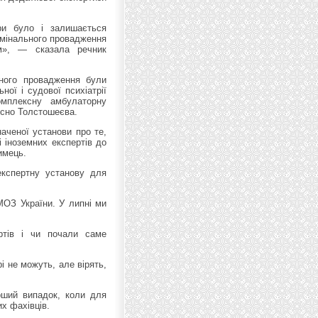
ри було і залишається
римінального провадження
ам», — сказала речник
ного провадження були
ної і судової психіатрії
омплексну амбулаторну
осно Толстошеєва.
аченої установи про те,
і іноземних експертів до
имець.
експертну установу для
МОЗ України. У липні ми
ртів і чи почали саме
і не можуть, але вірять,
рший випадок, коли для
х фахівців.