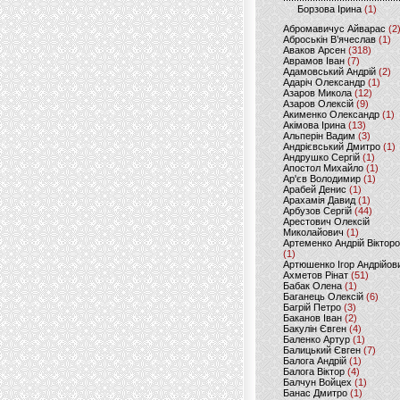
Борзова Ірина
(1)
Абромавичус Айварас
(2
Аброськін В’ячеслав
(1)
Аваков Арсен
(318)
Аврамов Іван
(7)
Адамовський Андрій
(2)
Адаріч Олександр
(1)
Азаров Микола
(12)
Азаров Олексій
(9)
Акименко Олександр
(1)
Акімова Ірина
(13)
Альперін Вадим
(3)
Андрієвський Дмитро
(1)
Андрушко Сергій
(1)
Апостол Михайло
(1)
Ар'єв Володимир
(1)
Арабей Денис
(1)
Арахамія Давид
(1)
Арбузов Сергій
(44)
Арестович Олексій
Миколайович
(1)
Артеменко Андрій Віктор
(1)
Артюшенко Ігор Андрійов
Ахметов Рінат
(51)
Бабак Олена
(1)
Баганець Олексій
(6)
Багрій Петро
(3)
Баканов Іван
(2)
Бакулін Євген
(4)
Баленко Артур
(1)
Балицький Євген
(7)
Балога Андрій
(1)
Балога Віктор
(4)
Балчун Войцех
(1)
Банас Дмитро
(1)