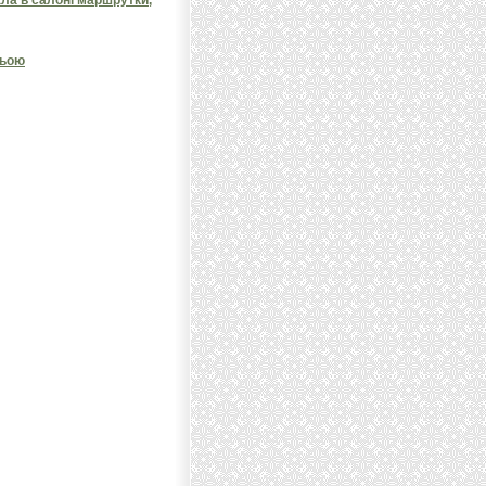
ала в салоні маршрутки,
ньою