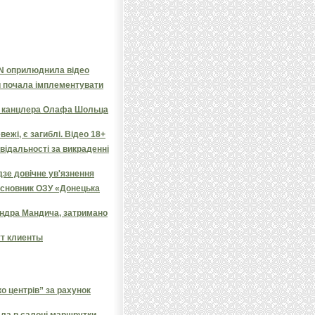
NN оприлюднила відео
и почала імплементувати
яв канцлера Олафа Шольца
ежі, є загиблі. Відео 18+
овідальності за викраденні
дзе довічне ув'язнення
засновник ОЗУ «Донецька
андра Мандича, затримано
ут клиенты
 центрів” за рахунок