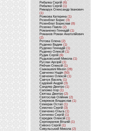
Рибалка Сергій
(6)
Рибалко Сергій
(1)
Римарук Олександр Іванович
(1)
Рожкова Катерина
(1)
Розенблат Борис
(3)
Розенблат Борислав
(8)
Розенко Павло
(2)
Романенко Геннадій
(1)
Романов Роман Анатолійович
(2)
Ротова Олена
(2)
Руденко Вадим
(1)
Руденко Геннадій
(1)
Руденко Олексій
(1)
Рудик Сергій
(6)
Рудьковський Микола
(1)
Руслан Арсірій
(1)
Рябчин Олексій
(1)
Саакашвілі Міхеіл
(28)
Савченко Надія
(50)
Савченко Олексій
(1)
Савчук Василь
(1)
Садовий Андрій
(3)
Сандлер Дмитро
(1)
Сапожко Ігор
(1)
Святаш Дмитро
(2)
Святослав Олійник
(2)
Севрюков Владислав
(1)
Семерак Остап
(1)
Семочко Сергій
(3)
Семченко Ольга
(1)
Сенченко Сергій
(1)
Середюк Олексій
(1)
Серпокрилов Віталій
(1)
Сивохо Сергій
(1)
Сивульський Микола
(2)