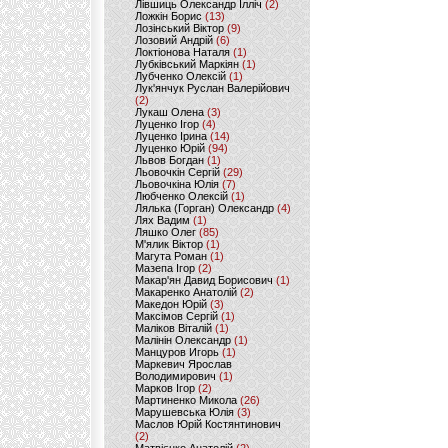
Лівшиць Олександр Ілліч
(2)
Ложкін Борис
(13)
Лозінський Віктор
(9)
Лозовий Андрій
(6)
Локтіонова Наталя
(1)
Лубківський Маркіян
(1)
Лубченко Олексій
(1)
Лук'янчук Руслан Валерійович
(2)
Лукаш Олена
(3)
Луценко Ігор
(4)
Луценко Ірина
(14)
Луценко Юрій
(94)
Львов Богдан
(1)
Льовочкін Сергій
(29)
Льовочкіна Юлія
(7)
Любченко Олексій
(1)
Лялька (Горган) Олександр
(4)
Лях Вадим
(1)
Ляшко Олег
(85)
М'ялик Віктор
(1)
Магута Роман
(1)
Мазепа Ігор
(2)
Макар'ян Давид Борисович
(1)
Макаренко Анатолій
(2)
Македон Юрій
(3)
Максімов Сергій
(1)
Маліков Віталій
(1)
Малінін Олександр
(1)
Манцуров Игорь
(1)
Маркевич Ярослав
Володимирович
(1)
Марков Ігор
(2)
Мартиненко Микола
(26)
Марушевська Юлія
(3)
Маслов Юрій Костянтинович
(2)