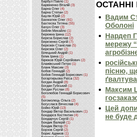
Барбул Павло
(1)
ОСТАННІ
Барвіненко Віталій
(3)
Барна Олег
(4)
Барна Степан
(2)
Вадим Ст
Баулін Юрій
(2)
Бахматюк Олег
(91)
Бахтеєва Тетяна
(55)
Оболоні
Бачун Олег
(3)
Бейлін Михайло
(1)
Нардеп 
Бережна Ірина
(12)
Береза Борислав
(2)
Березенко Сергій
(7)
мережу “
Березкін Станіслав
(5)
Березюк Олег
(2)
агробізн
Білецький Андрій
(1)
Білик Ірина
(1)
Бірюков Юрій Сергійович
(2)
російськ
Блажівський Петро
(1)
Бланк Максим
(3)
пісню, щ
Бобов Геннадій
(2)
Бобов Геннадій Борисович
(1)
ґвалтува
Богартирьова Раїса
(32)
Богдан Андрій
(8)
Богдан Губський
(1)
Максим 
Богдан Руслан
(8)
Боголюбов Геннадій Борисович
госзаказ
(5)
Богомолець Ольга
(2)
Богуслаєв Вячеслав
(4)
Цей допи
Бойко Юрій
(13)
Бондар Віктор Васильович
(1)
не буде 
Бондарєв Костянтин
(4)
Бондарчук Сергій
(1)
Бондик Валерій
(1)
Бондик Віктор
(5)
Борзов Сергiй
(2)
Борис Адамов
(1)