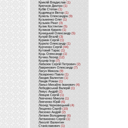
Криклій Владислав
(1)
Крючков Дмитро
(1)
Кубів Степан
(1)
Кудрявцєв Віктор
(1)
Кужель Олександра
(9)
Кузьменко Олег
(1)
Кузьмін Рінат
(3)
Кулик Костянтин
(5)
Куликов Кирило
(1)
Куницький Олександр
(5)
Купрій Віталій
(3)
Курикін Сергій
(1)
Курило Олександр
(1)
Курченко Сергій
(44)
Кутовий Тарас
(1)
Куць Олександр
(1)
Кучма Леонід
(12)
Кушнір Ігор
(7)
Лабазюк Сергій Петрович
(2)
Лавринович Олександр
(7)
Лагун Микола
(9)
Лазаренко Павло
(1)
Ландик Валентин
(1)
Ландік Роман
(1)
Ланьо Михайло Іванович
(4)
Лебедівський Валерій
(1)
Левус Андрій
(2)
Левцов Сергій
(1)
Левченко Микола
(1)
Левченко Юрій
(6)
Леонід Черновецький
(4)
Лещенко Сергій
(10)
Лисенко Андрій
(2)
Литвин Володимир
(6)
Литвиненко Сергій
(1)
Лихоліт Валентин
Станіславович
(1)