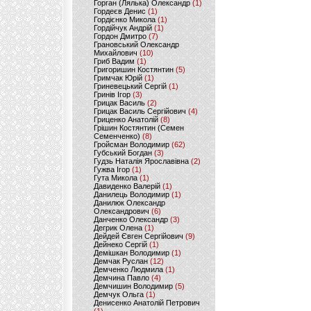
Горган (Лялька) Олександр
(1)
Гордеєв Денис
(1)
Гордієнко Микола
(1)
Гордійчук Андрій
(1)
Гордон Дмитро
(7)
Грановський Олександр
Михайлович
(10)
Гриб Вадим
(1)
Григоришин Костянтин
(5)
Гримчак Юрій
(1)
Гриневецький Сергій
(1)
Гринів Ігор
(3)
Грицак Василь
(2)
Грицак Василь Сергійович
(4)
Гриценко Анатолій
(8)
Грішин Костянтин (Семен
Семенченко)
(8)
Гройсман Володимир
(62)
Губський Богдан
(3)
Гудзь Наталія Ярославівна
(2)
Гужва Ігор
(1)
Гута Микола
(1)
Давиденко Валерій
(1)
Данилець Володимир
(1)
Данилюк Олександр
Олександрович
(6)
Данченко Олександр
(3)
Дегрик Олена
(1)
Дейдей Євген Сергійович
(9)
Дейнеко Сергій
(1)
Демішкан Володимир
(1)
Демчак Руслан
(12)
Демченко Людмила
(1)
Демчина Павло
(4)
Демчишин Володимир
(5)
Демчук Ольга
(1)
Денисенко Анатолій Петрович