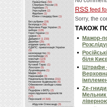
No comments
Приватбанк
(50)
Сбербанк России
(3)
RSS
Укрінбанк
(7)
feed fo
Укрсоцбанк
(2)
Фідобанк
(1)
Юніон стандард банк
(1)
Sorry, the co
Без рубрики
(19)
Безпредєл
(56)
ТАКОЖ ПО
Верховна Рада України
(3)
вибори
(128)
Герої України
(1)
гривня
(3)
Мажор-по
Дайджест
(1 233)
Дерибан
(25)
Розсліду
епідемія грипу
(4)
ЄДАПС: приватизація України
(5)
Російськ
казнокрадство
(1)
контрабанда
(2)
біля Киє
корупція
(123)
Кримінал
(55)
Кутовий Тарас
(1)
Штрафи «
Лохотрон
(5)
Луценківщина
(1)
Верховна
Мафія
(32)
Наркомафія
(3)
імплемен
Національна безпека
(211)
Незаконне будівництво
(6)
Обмеження свободи слова
Ze-гниди
(283)
Педофіли з БЮТу
(2)
Мельник
переслідування журналістів
(17)
Персоналії
(4 316)
ліверно
Абдуллін Олександр
(3)