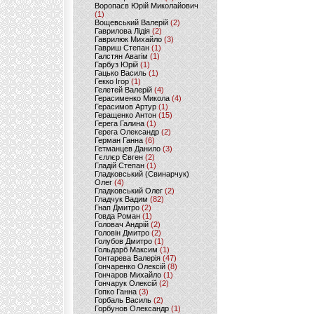
Воропаєв Юрій Миколайович
(1)
Вощевський Валерій
(2)
Гаврилова Лідія
(2)
Гаврилюк Михайло
(3)
Гавриш Степан
(1)
Галстян Авагім
(1)
Гарбуз Юрій
(1)
Гацько Василь
(1)
Гекко Ігор
(1)
Гелетей Валерій
(4)
Герасименко Микола
(4)
Герасимов Артур
(1)
Геращенко Антон
(15)
Герега Галина
(1)
Герега Олександр
(2)
Герман Ганна
(6)
Гетманцев Данило
(3)
Гєллєр Євген
(2)
Гладій Степан
(1)
Гладковський (Свинарчук)
Олег
(4)
Гладковський Олег
(2)
Гладчук Вадим
(82)
Гнап Дмитро
(2)
Говда Роман
(1)
Головач Андрій
(2)
Головін Дмитро
(2)
Голубов Дмитро
(1)
Гольдарб Максим
(1)
Гонтарева Валерія
(47)
Гончаренко Олексій
(8)
Гончаров Михайло
(1)
Гончарук Олексій
(2)
Гопко Ганна
(3)
Горбаль Василь
(2)
Горбунов Олександр
(1)