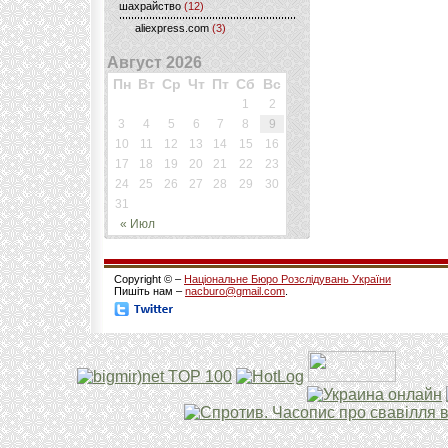
шахрайство
(12)
aliexpress.com
(3)
Август 2026
Пн
Вт
Ср
Чт
Пт
Сб
Вс
1
2
3
4
5
6
7
8
9
10
11
12
13
14
15
16
17
18
19
20
21
22
23
24
25
26
27
28
29
30
31
« Июл
Copyright © –
Національне Бюро Розслідувань України
Пишіть нам –
nacburo@gmail.com
.