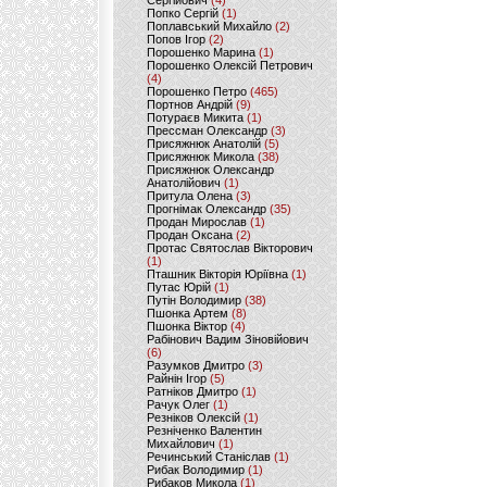
Сергійович
(4)
Попко Сергій
(1)
Поплавський Михайло
(2)
Попов Ігор
(2)
Порошенко Марина
(1)
Порошенко Олексій Петрович
(4)
Порошенко Петро
(465)
Портнов Андрій
(9)
Потураєв Микита
(1)
Прессман Олександр
(3)
Присяжнюк Анатолій
(5)
Присяжнюк Микола
(38)
Присяжнюк Олександр
Анатолійович
(1)
Притула Олена
(3)
Прогнімак Олександр
(35)
Продан Мирослав
(1)
Продан Оксана
(2)
Протас Святослав Вікторович
(1)
Пташник Вікторія Юріївна
(1)
Путас Юрій
(1)
Путін Володимир
(38)
Пшонка Артем
(8)
Пшонка Віктор
(4)
Рабінович Вадим Зіновійович
(6)
Разумков Дмитро
(3)
Райнін Ігор
(5)
Ратніков Дмитро
(1)
Рачук Олег
(1)
Резніков Олексій
(1)
Резніченко Валентин
Михайлович
(1)
Речинський Станіслав
(1)
Рибак Володимир
(1)
Рибаков Микола
(1)