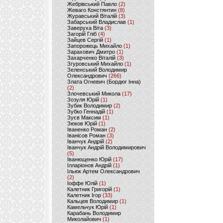
Жебрівський Павло
(2)
Жеваго Констянтин
(8)
Журавський Віталій
(3)
Забарський Владислав
(1)
Заверуха Віта
(3)
Загорій Гліб
(4)
Зайцев Сергій
(1)
Запорожець Михайло
(1)
Зарахович Дмитро
(1)
Захарченко Віталій
(3)
Згуровський Михайло
(1)
Зеленський Володимир
Олександрович
(266)
Злата Огневич (Бордюг Інна)
(2)
Злочевський Микола
(17)
Зозуля Юрій
(1)
Зубик Володимир
(2)
Зубко Геннадій
(1)
Зуєв Максим
(1)
Зюков Юрій
(1)
Іваненко Роман
(2)
Іванісов Роман
(3)
Іванчук Андрій
(2)
Іванчук Андрій Володимирович
(5)
Іванющенко Юрій
(17)
Ілларіонов Андрій
(1)
Ільюк Артем Олександрович
(2)
Іоффе Юлій
(1)
Калетник Григорій
(1)
Калетник Ігор
(33)
Кальцев Володимир
(1)
Камельчук Юрій
(1)
Карабань Володимир
Миколайович
(1)