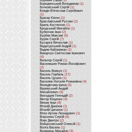
Боровик Саша
(1)
Бородянський Володимир
(1)
Бочковський Сергій
(1)
Боядін В'ячеслав Сергійович
(1)
Брагар Євген
(1)
Браславський Руслан
(1)
Бриль Костянтин
(1)
Бродський Михайло
(1)
Бубенчик Іван
(2)
Бурбак Максим
(5)
Буряк Сергій
(7)
Бусарєв Вячеслав
(1)
Вадатурський Андрій
(1)
Вадим Кайзерман
(2)
Вакарчук Святослав Іванович
(4)
Вальтер Сергій
(1)
Василишин Роман Йосифович
(2)
Василь Вовкун
(1)
Василь Горбаль
(17)
Василь Цушко
(1)
Василюк Наталія Романівна
(4)
Венедіктова Ірина
(5)
Веревський Андрій
Михайлович
(6)
Виходцев Геннадій
(2)
Віктор Ющенко
(4)
Вінник Іван
(8)
Віталій Данілов
(1)
Віталій Циганок
(1)
Вітко Артем Леонідович
(1)
Власенко Сергій
(6)
Вовк Дмитро
(2)
Войцеховський Олексій
(1)
Волга Василь
(1)
Волинець Михайло
(3)