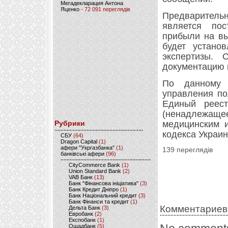
Мегадекларация Антона
Яценко
- 72 091 переглядів
Предваритель
является пос
прибыли на вы
будет устано
экспертизы. 
документацию 
По данному 
управления по
Единый реест
(ненадлежаще
Рубрики
медицинским и
кодекса Украин
CБУ
(64)
Dragon Capital
(1)
афери "Укргазбанка"
(1)
139 переглядів
банківські афери
(96)
CityCommerce Bank
(1)
Union Standard Bank
(2)
VAB Банк
(13)
Банк "Фінансова ініціатива"
(3)
Банк Кредит Дніпро
(1)
Банк Національний кредит
(3)
Банк Фінанси та кредит
(1)
Комментариев
Дельта Банк
(3)
Евробанк
(2)
Експобанк
(1)
Ощадбанк
(5)