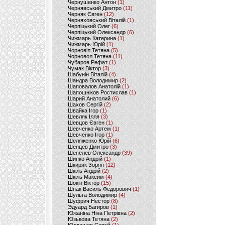
Чернушенко Антон
(1)
Чернявський Дмитро
(11)
Черняк Євген
(12)
Черняховський Віталій
(1)
Черпіцький Олег
(6)
Черпіцький Олександр
(6)
Чижмарь Катерина
(1)
Чижмарь Юрій
(1)
Чорновіл Тетяна
(5)
Чорновол Тетяна
(11)
Чубаров Рефат
(1)
Чумак Віктор
(3)
Шабунін Віталій
(4)
Шандра Володимир
(2)
Шаповалов Анатолій
(1)
Шапошніков Ростислав
(1)
Шарий Анатолий
(6)
Шахов Сергій
(2)
Швайка Ігор
(1)
Шевляк Ілля
(3)
Шевцов Євген
(1)
Шевченко Артем
(1)
Шевченко Ігор
(1)
Шеляженко Юрій
(6)
Шенцев Дмитро
(3)
Шепелев Олександр
(39)
Шипко Андрій
(1)
Шкиряк Зорян
(12)
Шкіль Андрій
(2)
Шкіль Максим
(4)
Шокін Віктор
(15)
Шпак Василь Федорович
(1)
Шульга Володимир
(4)
Шуфрич Нестор
(8)
Эдуард Багиров
(1)
Южаніна Ніна Петрівна
(2)
Юзькова Тетяна
(2)