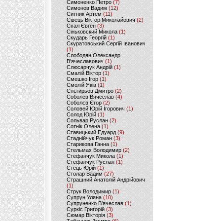
Симоненко Петро
(7)
Симонов Вадим
(12)
Ситник Артем
(11)
Сівець Віктор Миколайович
(2)
Сігал Євген
(3)
Сіньковский Микола
(1)
Скударь Георгій
(1)
Скуратовський Сергій Іванович
(1)
Слободян Олександр
В'ячеславович
(1)
Слюсарчук Андрій
(1)
Смалій Віктор
(1)
Смешко Ігор
(1)
Смолій Яків
(1)
Снєгирьов Дмитро
(2)
Соболев Вячеслав
(4)
Соболєв Єгор
(2)
Соловей Юрій Ігорович
(1)
Солод Юрій
(1)
Сольвар Руслан
(2)
Сотнік Олена
(1)
Ставицький Едуард
(9)
Стаднійчук Роман
(3)
Старикова Ганна
(1)
Стельмах Володимир
(2)
Стефанчук Микола
(1)
Стефанчук Руслан
(1)
Стець Юрій
(1)
Столар Вадим
(27)
Страшний Анатолій Андрійович
(1)
Струк Володимир
(1)
Супрун Уляна
(10)
Супруненко В'ячеслав
(1)
Суркіс Григорій
(3)
Сюмар Вікторія
(3)