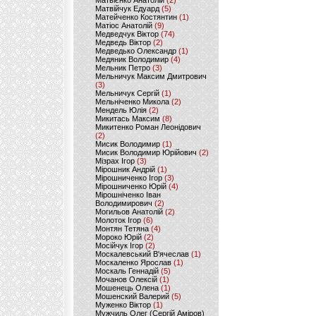
Матвієнко Анатолій
(2)
Матвійчук Едуард
(5)
Матейченко Костянтин
(1)
Матіос Анатолій
(9)
Медведчук Віктор
(74)
Медведь Віктор
(2)
Медведько Олександр
(1)
Медяник Володимир
(4)
Мельник Петро
(3)
Мельничук Максим Дмитрович
(3)
Мельничук Сергій
(1)
Мельніченко Микола
(2)
Мендель Юлія
(2)
Микитась Максим
(8)
Микитенко Роман Леонідович
(2)
Мисик Володимир
(1)
Мисик Володимир Юрійович
(2)
Мізрах Ігор
(3)
Мірошник Андрій
(1)
Мірошниченко Ігор
(3)
Мірошниченко Юрій
(4)
Мірошніченко Іван
Володимирович
(2)
Могильов Анатолій
(2)
Молоток Ігор
(6)
Монтян Тетяна
(4)
Мороко Юрій
(2)
Мосійчук Ігор
(2)
Москалевський В'ячеслав
(1)
Москаленко Ярослав
(1)
Москаль Геннадій
(5)
Мочанов Олексій
(1)
Мошенець Олена
(1)
Мошенский Валерий
(5)
Муженко Віктор
(1)
Мужчиль Олег (Сергій Аміров)