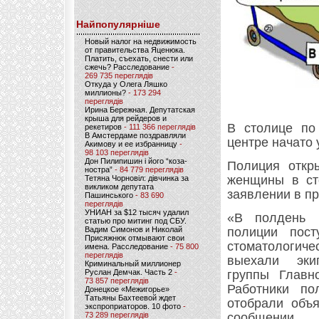
Найпопулярніше
Новый налог на недвижимость
от правительства Яценюка.
Платить, съехать, снести или
сжечь? Расследование
-
269 735 переглядів
Откуда у Олега Ляшко
миллионы?
- 173 294
переглядів
Ирина Бережная. Депутатская
крыша для рейдеров и
В столице по
рекетиров
- 111 366 переглядів
В Амстердаме поздравляли
центре начато
Акимову и ее избранницу
-
98 103 переглядів
Дон Пилипишин і його “коза-
Полиция откр
ностра”
- 84 779 переглядів
женщины в сто
Тетяна Чорновіл: дівчинка за
викликом депутата
заявлении в п
Пашинського
- 83 690
переглядів
УНИАН за $12 тысяч удалил
«В полдень 
статью про митинг под СБУ.
Вадим Симонов и Николай
полиции пос
Присяжнюк отмывают свои
стоматологич
имена. Расследование
- 75 800
переглядів
выехали экип
Криминальный миллионер
Руслан Демчак. Часть 2
-
группы Главн
73 857 переглядів
Работники по
Донецкое «Межигорье»
Татьяны Бахтеевой ждет
отобрали объя
экспроприаторов. 10 фото
-
73 289 переглядів
сообщении.