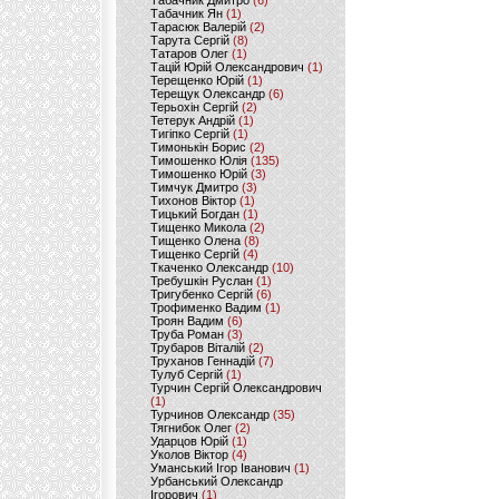
Табачник Дмитро
(6)
Табачник Ян
(1)
Тарасюк Валерій
(2)
Тарута Сергій
(8)
Татаров Олег
(1)
Тацій Юрій Олександрович
(1)
Терещенко Юрій
(1)
Терещук Олександр
(6)
Терьохін Сергій
(2)
Тетерук Андрій
(1)
Тигіпко Сергій
(1)
Тимонькін Борис
(2)
Тимошенко Юлія
(135)
Тимошенко Юрій
(3)
Тимчук Дмитро
(3)
Тихонов Віктор
(1)
Тицький Богдан
(1)
Тищенко Микола
(2)
Тищенко Олена
(8)
Тищенко Сергій
(4)
Ткаченко Олександр
(10)
Требушкін Руслан
(1)
Тригубенко Сергій
(6)
Трофименко Вадим
(1)
Троян Вадим
(6)
Труба Роман
(3)
Трубаров Віталій
(2)
Труханов Геннадій
(7)
Тулуб Сергій
(1)
Турчин Сергій Олександрович
(1)
Турчинов Олександр
(35)
Тягнибок Олег
(2)
Ударцов Юрій
(1)
Уколов Віктор
(4)
Уманський Ігор Іванович
(1)
Урбанський Олександр
Ігорович
(1)