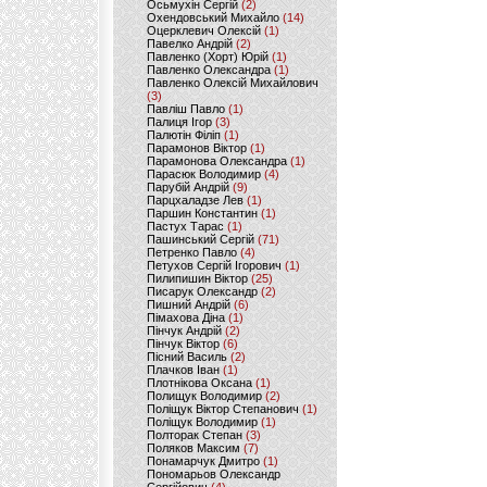
Осьмухін Сергій
(2)
Охендовський Михайло
(14)
Оцерклевич Олексій
(1)
Павелко Андрій
(2)
Павленко (Хорт) Юрій
(1)
Павленко Олександра
(1)
Павленко Олексій Михайлович
(3)
Павліш Павло
(1)
Палиця Ігор
(3)
Палютін Філіп
(1)
Парамонов Віктор
(1)
Парамонова Олександра
(1)
Парасюк Володимир
(4)
Парубій Андрій
(9)
Парцхаладзе Лев
(1)
Паршин Константин
(1)
Пастух Тарас
(1)
Пашинський Сергій
(71)
Петренко Павло
(4)
Петухов Сергій Ігорович
(1)
Пилипишин Віктор
(25)
Писарук Олександр
(2)
Пишний Андрій
(6)
Пімахова Діна
(1)
Пінчук Андрій
(2)
Пінчук Віктор
(6)
Пісний Василь
(2)
Плачков Іван
(1)
Плотнікова Оксана
(1)
Полищук Володимир
(2)
Поліщук Віктор Степанович
(1)
Поліщук Володимир
(1)
Полторак Степан
(3)
Поляков Максим
(7)
Понамарчук Дмитро
(1)
Пономарьов Олександр