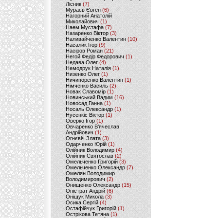
Лісник
(7)
Мураєв Євген
(6)
Нагорний Анатолій
Миколайович
(1)
Наем Мустафа
(7)
Назаренко Віктор
(3)
Наливайченко Валентин
(10)
Насалик Ігор
(9)
Насіров Роман
(21)
Негой Федір Федорович
(1)
Недава Олег
(4)
Немодрук Наталія
(1)
Низенко Олег
(1)
Ничипоренко Валентин
(1)
Німченко Василь
(2)
Новак Славомір
(1)
Новинський Вадим
(16)
Новосад Ганна
(1)
Носаль Олександр
(1)
Нусенкіс Віктор
(1)
Оверко Ігор
(1)
Овчаренко В'ячеслав
Андрійович
(1)
Огнєвіч Злата
(3)
Одарченко Юрій
(1)
Олійник Володимир
(4)
Олійник Святослав
(2)
Омельченко Григорій
(3)
Омельченко Олександр
(7)
Омелян Володимир
Володимирович
(2)
Онищенко Олександр
(15)
Оністрат Андрій
(6)
Оніщук Микола
(3)
Осика Сергій
(4)
Остафійчук Григорій
(1)
Острікова Тетяна
(1)