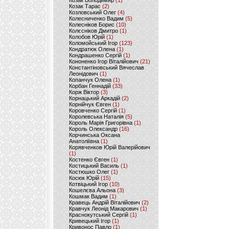
Козак Володимир
(1)
Козак Тарас
(2)
Козловський Олег
(4)
Колесниченко Вадим
(5)
Колесніков Борис
(10)
Колєсніков Дмитро
(1)
Колобов Юрій
(1)
Коломойський Ігор
(123)
Кондратюк Олена
(1)
Кондрашенко Сергій
(1)
Кононенко Ігор Віталійович
(21)
Константіновський Вячеслав
Леонідович
(1)
Копанчук Олена
(1)
Корбан Геннадій
(33)
Корж Віктор
(3)
Корнацький Аркадій
(2)
Корнійчук Євген
(1)
Коровченко Сергій
(1)
Королевська Наталія
(5)
Король Марія Григорівна
(1)
Король Олександр
(16)
Корчинська Оксана
Анатоліївна
(1)
Корявченков Юрій Валерійович
(1)
Костенко Євген
(1)
Костицький Василь
(1)
Костюшко Олег
(1)
Косюк Юрій
(15)
Котвіцький Ігор
(10)
Кошелєва Альона
(3)
Кошмак Вадим
(1)
Кравець Андрій Віталійович
(2)
Кравчук Леонід Макарович
(1)
Краснокутський Сергій
(1)
Кривецький Ігор
(1)
Кривонос Павло
(1)