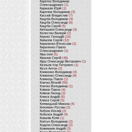
Каретко Володимир
Олександрович
(1)
Кармазін Юрій
(1)
Карплюк Володимир
(3)
Каськів Владислав
(7)
Кацуба Володимир
(4)
Кацуба Олександр
(8)
Кацуба Сергій
(5)
Квіташвілі Олександр
(3)
Келестин Валерій
(2)
Кернес Геннадій
(14)
Кивалов Сергій
(12)
Кириленко В’ячеслав
(2)
Кириленко Павло
Олександрович
(1)
Ківа Ілля
(5)
Ківалов Сергій
(46)
Кірш Олександр Вікторович
(1)
Кісільов Ігор Петрович
(1)
Кіссе Антон
(2)
Клименко Володимир
(4)
Клименко Олександр
(8)
Климець Павло
(1)
Кличко Віталій
(55)
Кличко Володимир
(1)
Клімкін Павло
(4)
Клімов Леонід
(2)
Клюєв Андрій
(6)
Клюєв Сергій
(5)
Княжицький Микола
(4)
Князевич Руслан
(2)
Кобзон Иосиф
(2)
Коболєв Андрій
(4)
Ковалів Юлія
(1)
Ковтун Володимир
(2)
Кодола Олександр
(2)
Кожемякін Андрій
(3)