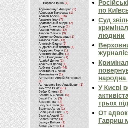
Російськ
Борзова Ірина
(1)
по Київсь
Абромавичус Айварас
(2)
Аброськін В’ячеслав
(1)
Аваков Арсен
(318)
Суд звіл
Аврамов Іван
(7)
Адамовський Андрій
(2)
кримінал
Адаріч Олександр
(1)
Азаров Микола
(12)
Азаров Олексій
(9)
людини
Акименко Олександр
(1)
Акімова Ірина
(13)
Верховни
Альперін Вадим
(3)
Андрієвський Дмитро
(1)
Андрушко Сергій
(1)
журналіс
Апостол Михайло
(1)
Ар'єв Володимир
(1)
Арабей Денис
(1)
Кримінал
Арахамія Давид
(1)
Арбузов Сергій
(44)
повернув
Арестович Олексій
Миколайович
(1)
народна 
Артеменко Андрій Вікторович
(1)
Артюшенко Ігор Андрійович
(1)
У Києві 
Ахметов Рінат
(51)
Бабак Олена
(1)
активіст
Баганець Олексій
(6)
Багрій Петро
(3)
трьох пі
Баканов Іван
(2)
Бакулін Євген
(4)
Баленко Артур
(1)
От адвок
Балицький Євген
(7)
Балога Андрій
(1)
Гавриш м
Балога Віктор
(4)
Балчун Войцех
(1)
Банас Дмитро
(1)