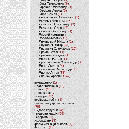
Юлдашев Сергій
(1)
Юлія Тимошенко
(8)
Юраков Олександр
(1)
Юрушев Леонід
(3)
Юфа Семен
(1)
Яворівський Володимир
(1)
Якибчук Мирослав
(5)
Якименко Олександр
(3)
Якименко Олена
(1)
Якімчук Олександр
(1)
Яловий Костянтин
Володимирович
(1)
Янковський Микола
(2)
Янукович Віктор
(64)
Янукович Олександр
(20)
Ярема Віталій
(4)
Яременко Богдан
(1)
Яресько Наталія
(1)
Ярославський Олександр
(3)
Ярош Дмитро
(4)
Ясинський Олександр
(1)
Яценко Антон
(58)
Яценюк Арсеній
(147)
покращення
(1)
Права человека
(13)
Приват
(13)
Провокація
(7)
Рейдери
(15)
російська гебня
(8)
Російсько-українська війна
(793)
Судова корупція
(4)
тендерна мафія
(36)
Тероризм
(4)
Укрсоцбанк
(3)
фальсифікація виборів
(1)
Фокстрот
(13)