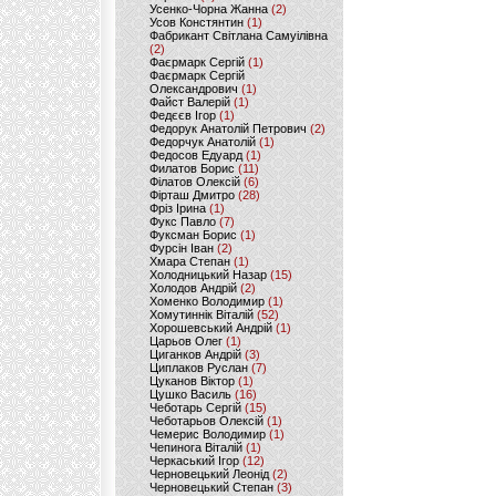
Усенко-Чорна Жанна
(2)
Усов Констянтин
(1)
Фабрикант Світлана Самуілівна
(2)
Фаєрмарк Сергій
(1)
Фаєрмарк Сергій
Олександрович
(1)
Файст Валерій
(1)
Федєєв Ігор
(1)
Федорук Анатолій Петрович
(2)
Федорчук Анатолій
(1)
Федосов Едуард
(1)
Филатов Борис
(11)
Філатов Олексій
(6)
Фірташ Дмитро
(28)
Фріз Ірина
(1)
Фукс Павло
(7)
Фуксман Борис
(1)
Фурсін Іван
(2)
Хмара Степан
(1)
Холодницький Назар
(15)
Холодов Андрій
(2)
Хоменко Володимир
(1)
Хомутиннік Віталій
(52)
Хорошевський Андрій
(1)
Царьов Олег
(1)
Циганков Андрій
(3)
Циплаков Руслан
(7)
Цуканов Віктор
(1)
Цушко Василь
(16)
Чеботарь Сергій
(15)
Чеботарьов Олексій
(1)
Чемерис Володимир
(1)
Чепинога Віталій
(1)
Черкаський Ігор
(12)
Черновецький Леонід
(2)
Черновецький Степан
(3)