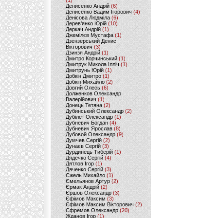
(1)
Денисенко Андрій
(6)
Денисенко Вадим Ігорович
(4)
Денісова Людміла
(6)
Дерев'янко Юрій
(10)
Деркач Андрій
(1)
Джемілєв Мустафа
(1)
Дзензерський Денис
Вікторович
(3)
Дзинзя Андрій
(1)
Дмитро Корчинський
(1)
Дмитрук Микола Ілліч
(1)
Дмитрунь Юрій
(1)
Добкін Дмитро
(1)
Добкін Михайло
(2)
Довгий Олесь
(6)
Долженков Олександр
Валерійович
(1)
Донець Тетяна
(2)
Дубинський Олександр
(2)
Дубілет Олександр
(1)
Дубневич Богдан
(4)
Дубневич Ярослав
(8)
Дубовой Олександр
(9)
Думчев Сергій
(2)
Дунаєв Сергій
(3)
Дурдинець Тиберій
(1)
Дядечко Сергій
(4)
Дятлов Ігор
(1)
Дяченко Сергій
(3)
Єжель Михайло
(1)
Ємельянов Артур
(2)
Єрмак Андрій
(2)
Єршов Олександр
(3)
Єфімов Максим
(3)
Єфімов Максим Вікторович
(2)
Єфремов Олександр
(20)
Жданов Ігор
(1)