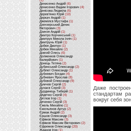
(1)
Денисенко Андрій
(6)
Денисенко Вадим Ігорович
(4)
Денісова Людміла
(6)
Дерев'янко Юрій
(10)
Деркач Андрій
(1)
Джемілєв Мустафа
(1)
Дзензерський Денис
Вікторович
(3)
Дзинзя Андрій
(1)
Дмитро Корчинський
(1)
Дмитрук Микола Ілліч
(1)
Дмитрунь Юрій
(1)
Добкін Дмитро
(1)
Добкін Михайло
(2)
Довгий Олесь
(6)
Долженков Олександр
Валерійович
(1)
Донець Тетяна
(2)
Дубинський Олександр
(2)
Дубілет Олександр
(1)
Дубневич Богдан
(4)
Дубневич Ярослав
(8)
Дубовой Олександр
(9)
Думчев Сергій
(2)
Даже построе
Дунаєв Сергій
(3)
Дурдинець Тиберій
(1)
стандартам ра
Дядечко Сергій
(4)
Дятлов Ігор
(1)
вокруг себя зо
Дяченко Сергій
(3)
Єжель Михайло
(1)
Ємельянов Артур
(2)
Єрмак Андрій
(2)
Єршов Олександр
(3)
Єфімов Максим
(3)
Єфімов Максим Вікторович
(2)
Єфремов Олександр
(20)
Жданов Ігор
(1)