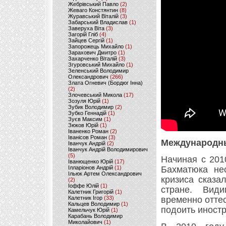
Жебрівський Павло
(2)
Жеваго Констянтин
(8)
Журавський Віталій
(3)
Забарський Владислав
(1)
Заверуха Віта
(3)
Загорій Гліб
(4)
Зайцев Сергій
(1)
Запорожець Михайло
(1)
Зарахович Дмитро
(1)
Захарченко Віталій
(3)
Згуровський Михайло
(1)
Зеленський Володимир
Олександрович
(266)
Злата Огневич (Бордюг Інна)
(2)
Злочевський Микола
(17)
Зозуля Юрій
(1)
Зубик Володимир
(2)
Зубко Геннадій
(1)
Зуєв Максим
(1)
Зюков Юрій
(1)
Іваненко Роман
(2)
Іванісов Роман
(3)
Международн
Іванчук Андрій
(2)
Іванчук Андрій Володимирович
(5)
Начиная с 201
Іванющенко Юрій
(17)
Ілларіонов Андрій
(1)
Бахматюка нес
Ільюк Артем Олександрович
кризиса сказа
(2)
Іоффе Юлій
(1)
стране. Вид
Калетник Григорій
(1)
Калетник Ігор
(33)
временно отте
Кальцев Володимир
(1)
подоить иност
Камельчук Юрій
(1)
Карабань Володимир
Миколайович
(1)