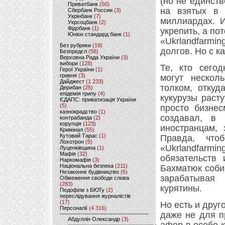
(но не единст
Приватбанк
(50)
на взятых в 
Сбербанк России
(3)
Укрінбанк
(7)
миллиардах. И
Укрсоцбанк
(2)
Фідобанк
(1)
укрепить, а по
Юніон стандард банк
(1)
«Ukrlandfarmi
Без рубрики
(19)
долгов. Но с к
Безпредєл
(56)
Верховна Рада України
(3)
вибори
(128)
Те, кто сего
Герої України
(1)
гривня
(3)
могут нескол
Дайджест
(1 233)
толком, откуд
Дерибан
(25)
епідемія грипу
(4)
кукурузы раст
ЄДАПС: приватизація України
(5)
просто бизнес
казнокрадство
(1)
создавал, в
контрабанда
(2)
корупція
(123)
иностранцам,
Кримінал
(55)
Кутовий Тарас
(1)
Правда, что
Лохотрон
(5)
«Ukrlandfar
Луценківщина
(1)
Мафія
(32)
обязательств 
Наркомафія
(3)
Національна безпека
(211)
Бахматюк соби
Незаконне будівництво
(6)
зарабатывая
Обмеження свободи слова
(283)
курятины.
Педофіли з БЮТу
(2)
переслідування журналістів
(17)
Но есть и друг
Персоналії
(4 316)
даже не для п
Абдуллін Олександр
(3)