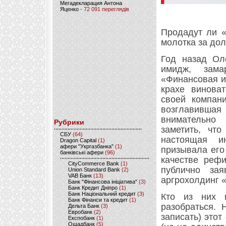
Мегадекларация Антона
Яценко
- 72 091 переглядів
Продадут ли «
молотка за дол
Год назад Ол
имидж, зама
«Финансовая и
крахе винова
своей компани
возглавившая 
внимательно
Рубрики
заметить, чт
CБУ
(64)
настоящая и
Dragon Capital
(1)
афери "Укргазбанка"
(1)
призывала его
банківські афери
(96)
качестве рефи
CityCommerce Bank
(1)
публично зая
Union Standard Bank
(2)
VAB Банк
(13)
аргрохолдинг «
Банк "Фінансова ініціатива"
(3)
Банк Кредит Дніпро
(1)
Банк Національний кредит
(3)
Кто из них п
Банк Фінанси та кредит
(1)
разобраться. 
Дельта Банк
(3)
Евробанк
(2)
записать) этот
Експобанк
(1)
Ощадбанк
(5)