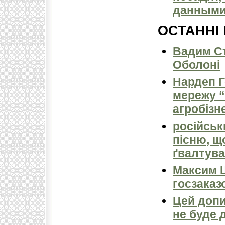
данным
ОСТАННІ
Вадим Ст
Оболоні
Нардеп 
мережу “
агробізн
російськ
пісню, щ
ґвалтува
Максим 
госзаказ
Цей допи
не буде 