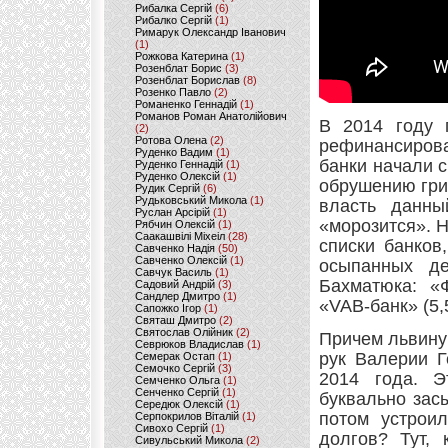
Рибалка Сергій
(6)
Рибалко Сергій
(1)
Римарук Олександр Іванович
(1)
Рожкова Катерина
(1)
Розенблат Борис
(3)
Розенблат Борислав
(8)
Розенко Павло
(2)
Романенко Геннадій
(1)
Романов Роман Анатолійович
В 2014 году 
(2)
Ротова Олена
(2)
рефинансиров
Руденко Вадим
(1)
банки начали с
Руденко Геннадій
(1)
Руденко Олексій
(1)
обрушению грив
Рудик Сергій
(6)
Рудьковський Микола
(1)
власть данн
Руслан Арсірій
(1)
«морозится». Н
Рябчин Олексій
(1)
Саакашвілі Міхеіл
(28)
списки банков
Савченко Надія
(50)
Савченко Олексій
(1)
осыпанных де
Савчук Василь
(1)
Бахматюка: «
Садовий Андрій
(3)
Сандлер Дмитро
(1)
«VAB-банк» (5,
Сапожко Ігор
(1)
Святаш Дмитро
(2)
Святослав Олійник
(2)
Причем львину
Севрюков Владислав
(1)
рук Валерии Г
Семерак Остап
(1)
Семочко Сергій
(3)
2014 года. Э
Семченко Ольга
(1)
Сенченко Сергій
(1)
буквально зас
Середюк Олексій
(1)
потом устроил
Серпокрилов Віталій
(1)
Сивохо Сергій
(1)
долгов? Тут, 
Сивульський Микола
(2)