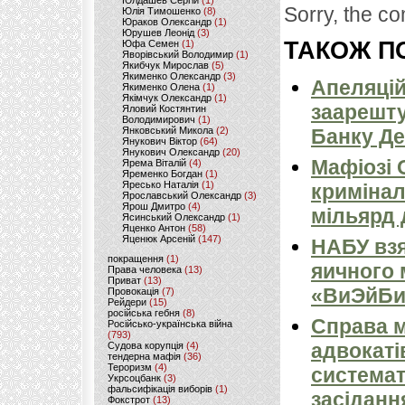
Юлдашев Сергій
(1)
Sorry, the co
Юлія Тимошенко
(8)
Юраков Олександр
(1)
Юрушев Леонід
(3)
ТАКОЖ ПО
Юфа Семен
(1)
Яворівський Володимир
(1)
Якибчук Мирослав
(5)
Якименко Олександр
(3)
Апеляцій
Якименко Олена
(1)
Якімчук Олександр
(1)
заарешту
Яловий Костянтин
Володимирович
(1)
Янковський Микола
(2)
Банку Д
Янукович Віктор
(64)
Янукович Олександр
(20)
Мафіозі 
Ярема Віталій
(4)
Яременко Богдан
(1)
Яресько Наталія
(1)
кримінал
Ярославський Олександр
(3)
Ярош Дмитро
(4)
мільярд 
Ясинський Олександр
(1)
Яценко Антон
(58)
Яценюк Арсеній
(147)
НАБУ вз
покращення
(1)
яичного
Права человека
(13)
Приват
(13)
«ВиЭйБи
Провокація
(7)
Рейдери
(15)
російська гебня
(8)
Справа м
Російсько-українська війна
(793)
адвокаті
Судова корупція
(4)
тендерна мафія
(36)
Тероризм
(4)
системат
Укрсоцбанк
(3)
фальсифікація виборів
(1)
засіданн
Фокстрот
(13)