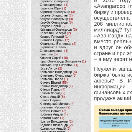
В 2010 году
Каретко Володимир
Олександрович
(1)
«Avangardco 
Кармазін Юрій
(1)
биржу и прове
Карплюк Володимир
(3)
Каськів Владислав
(7)
осуществлена 
Кацуба Володимир
(4)
Кацуба Олександр
(8)
208 миллионов
Кацуба Сергій
(5)
миллиард? Тут
Квіташвілі Олександр
(3)
Келестин Валерій
(2)
«Авангард» на
Кернес Геннадій
(14)
Кивалов Сергій
(12)
вместо реальн
Кириленко В’ячеслав
(2)
и вдруг он об
Кириленко Павло
Олександрович
(1)
стране и при 
Ківа Ілля
(5)
Ківалов Сергій
(46)
– а ему верят 
Кірш Олександр Вікторович
(1)
Кісільов Ігор Петрович
(1)
Неужели запа
Кіссе Антон
(2)
Клименко Володимир
(4)
биржа была ис
Клименко Олександр
(8)
Климець Павло
(1)
аферы? В Ин
Кличко Віталій
(55)
информации 
Кличко Володимир
(1)
Клімкін Павло
(4)
финансовых сх
Клімов Леонід
(2)
Клюєв Андрій
(6)
продаже акций
Клюєв Сергій
(5)
Княжицький Микола
(4)
Князевич Руслан
(2)
Кобзон Иосиф
(2)
Коболєв Андрій
(4)
Ковалів Юлія
(1)
Ковтун Володимир
(2)
Кодола Олександр
(2)
Кожемякін Андрій
(3)