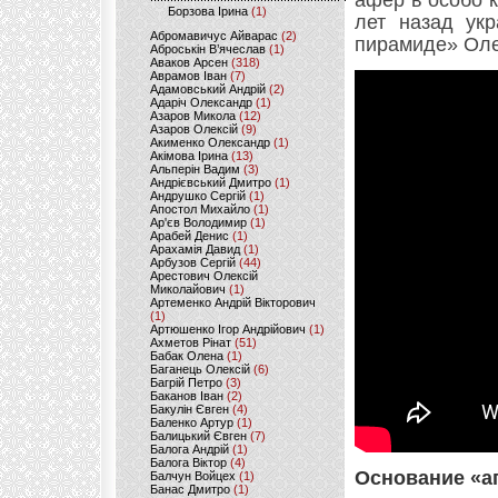
афер в особо 
Борзова Ірина
(1)
лет назад укр
Абромавичус Айварас
(2)
пирамиде» Оле
Аброськін В’ячеслав
(1)
Аваков Арсен
(318)
Аврамов Іван
(7)
Адамовський Андрій
(2)
Адаріч Олександр
(1)
Азаров Микола
(12)
Азаров Олексій
(9)
Акименко Олександр
(1)
Акімова Ірина
(13)
Альперін Вадим
(3)
Андрієвський Дмитро
(1)
Андрушко Сергій
(1)
Апостол Михайло
(1)
Ар'єв Володимир
(1)
Арабей Денис
(1)
Арахамія Давид
(1)
Арбузов Сергій
(44)
Арестович Олексій
Миколайович
(1)
Артеменко Андрій Вікторович
(1)
Артюшенко Ігор Андрійович
(1)
Ахметов Рінат
(51)
Бабак Олена
(1)
Баганець Олексій
(6)
Багрій Петро
(3)
Баканов Іван
(2)
Бакулін Євген
(4)
Баленко Артур
(1)
Балицький Євген
(7)
Балога Андрій
(1)
Балога Віктор
(4)
Основание «а
Балчун Войцех
(1)
Банас Дмитро
(1)