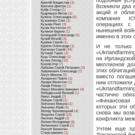
подобные услу
Криклій Владислав
(1)
Возникли два 
Крючков Дмитро
(1)
Кубів Степан
(1)
акций и обли
Кудрявцєв Віктор
(1)
Кужель Олександра
(9)
компания IC
Кузьменко Олег
(1)
операциях с 
Кузьмін Рінат
(3)
Кулик Костянтин
(5)
нынешней войн
Куликов Кирило
(1)
Куницький Олександр
(5)
именно в этих 
Купрій Віталій
(3)
Курикін Сергій
(1)
И не только 
Курило Олександр
(1)
Курченко Сергій
(44)
«Ukrlandfarmi
Кутовий Тарас
(1)
Куць Олександр
(1)
на Ирландской
Кучма Леонід
(12)
миллионов дол
Кушнір Ігор
(7)
Лабазюк Сергій Петрович
(2)
этих облигаций
Лавринович Олександр
(7)
Лагун Микола
(9)
вместо погаше
Лазаренко Павло
(1)
ним отложили д
Ландик Валентин
(1)
Ландік Роман
(1)
«Ukrlandfarmi
Ланьо Михайло Іванович
(4)
Лебедівський Валерій
(1)
частично обя
Левус Андрій
(2)
«Финансовая 
Левцов Сергій
(1)
Левченко Микола
(1)
которых эти о
Левченко Юрій
(6)
Леонід Черновецький
(4)
снова мы возв
Лещенко Сергій
(10)
конфликта меж
Лисенко Андрій
(2)
Литвин Володимир
(6)
Литвиненко Сергій
(1)
Учтем еще од
Лихоліт Валентин
Станіславович
(1)
Лондонской би