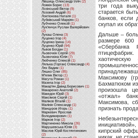
Лівшиць Олександр Ілліч
(2)
три года вык
Ложкін Борис
(13)
Лозінський Віктор
(9)
старается быт
Лозовий Андрій
(6)
Локтіонова Наталя
(1)
банков, если 
Лубківський Маркіян
(1)
скупал их обра
Лубченко Олексій
(1)
Лук'янчук Руслан Валерійович
(2)
Дальше – боль
Лукаш Олена
(3)
Луценко Ігор
(4)
размере 600
Луценко Ірина
(14)
Луценко Юрій
(94)
«Сбербанка 
Львов Богдан
(1)
птицефабрик
Льовочкін Сергій
(29)
Льовочкіна Юлія
(7)
хаотическую
Любченко Олексій
(1)
Лялька (Горган) Олександр
(4)
промышленност
Лях Вадим
(1)
принадлежа
Ляшко Олег
(85)
М'ялик Віктор
(1)
Максимову (г
Магута Роман
(1)
Мазепа Ігор
(2)
Бахматюком из-
Макар'ян Давид Борисович
(1)
произошла це
Макаренко Анатолій
(2)
Македон Юрій
(3)
«отжал» бан
Максімов Сергій
(1)
Маліков Віталій
(1)
Максимова, сб
Малінін Олександр
(1)
признать прод
Манцуров Игорь
(1)
Маркевич Ярослав
Володимирович
(1)
Небезынтересн
Марков Ігор
(2)
Мартиненко Микола
(26)
инициативой»,
Марушевська Юлія
(3)
кипрский оффш
Маслов Юрій Костянтинович
(2)
никак, не стан