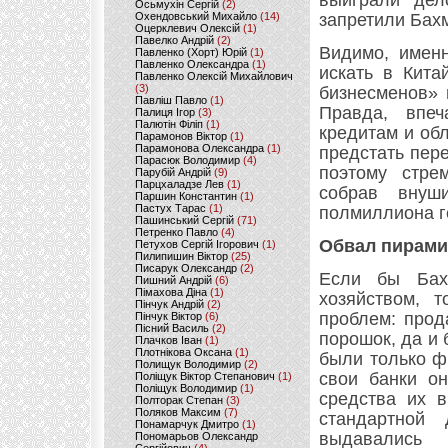
выиграли дел
Осьмухін Сергій
(2)
Охендовський Михайло
(14)
запретили Бахм
Оцерклевич Олексій
(1)
Павелко Андрій
(2)
Видимо, именн
Павленко (Хорт) Юрій
(1)
Павленко Олександра
(1)
искать в Кита
Павленко Олексій Михайлович
(3)
бизнесменов» 
Павліш Павло
(1)
Правда, впеч
Палиця Ігор
(3)
Палютін Філіп
(1)
кредитам и обл
Парамонов Віктор
(1)
Парамонова Олександра
(1)
предстать пер
Парасюк Володимир
(4)
поэтому стре
Парубій Андрій
(9)
Парцхаладзе Лев
(1)
собрав внуш
Паршин Константин
(1)
Пастух Тарас
(1)
полмиллиона г
Пашинський Сергій
(71)
Петренко Павло
(4)
Обвал пирам
Петухов Сергій Ігорович
(1)
Пилипишин Віктор
(25)
Писарук Олександр
(2)
Если бы Бах
Пишний Андрій
(6)
Пімахова Діна
(1)
хозяйством, 
Пінчук Андрій
(2)
проблем: прод
Пінчук Віктор
(6)
Пісний Василь
(2)
порошок, да и 
Плачков Іван
(1)
Плотнікова Оксана
(1)
были только ф
Полищук Володимир
(2)
свои банки он
Поліщук Віктор Степанович
(1)
Поліщук Володимир
(1)
средства их 
Полторак Степан
(3)
Поляков Максим
(7)
стандартной
Понамарчук Дмитро
(1)
выдавались
Пономарьов Олександр