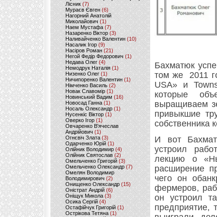
Лісник
(7)
Мураєв Євген
(6)
Нагорний Анатолій
Миколайович
(1)
Наем Мустафа
(7)
Назаренко Віктор
(3)
Наливайченко Валентин
(10)
Насалик Ігор
(9)
Насіров Роман
(21)
Негой Федір Федорович
(1)
Недава Олег
(4)
Бахматюк успе
Немодрук Наталія
(1)
том же 2011 г
Низенко Олег
(1)
Ничипоренко Валентин
(1)
USA» и Towns
Німченко Василь
(2)
Новак Славомір
(1)
которые объ
Новинський Вадим
(16)
выращиваем зе
Новосад Ганна
(1)
Носаль Олександр
(1)
привыкшие тру
Нусенкіс Віктор
(1)
Оверко Ігор
(1)
собственника 
Овчаренко В'ячеслав
Андрійович
(1)
Огнєвіч Злата
(3)
И вот Бахмат
Одарченко Юрій
(1)
устроил рабо
Олійник Володимир
(4)
Олійник Святослав
(2)
лекцию о «Нь
Омельченко Григорій
(3)
Омельченко Олександр
(7)
расширение пр
Омелян Володимир
чего он обанк
Володимирович
(2)
Онищенко Олександр
(15)
фермеров, раб
Оністрат Андрій
(6)
Оніщук Микола
(3)
он устроил т
Осика Сергій
(4)
предприятие, 
Остафійчук Григорій
(1)
Острікова Тетяна
(1)