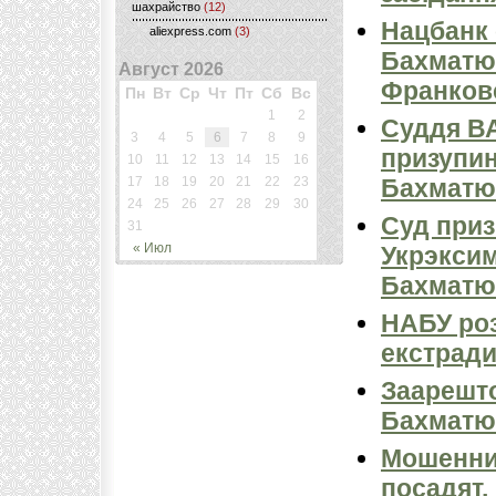
шахрайство
(12)
Нацбанк
aliexpress.com
(3)
Бaxмaтю
Август 2026
Фрaнкoв
Пн
Вт
Ср
Чт
Пт
Сб
Вс
1
2
Суддя В
3
4
5
6
7
8
9
призупин
10
11
12
13
14
15
16
17
18
19
20
21
22
23
Бахматюк
24
25
26
27
28
29
30
Суд при
31
« Июл
Укрэкси
Бахматюк
НАБУ роз
екстради
Заарешто
Бахматю
Мошенник
посадят,