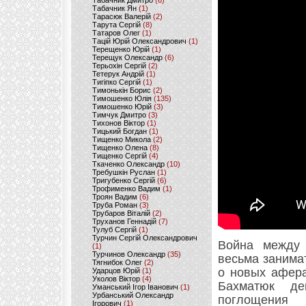
Табачник Дмитро
(6)
Табачник Ян
(1)
Тарасюк Валерій
(2)
Тарута Сергій
(8)
Татаров Олег
(1)
Тацій Юрій Олександрович
(1)
Терещенко Юрій
(1)
Терещук Олександр
(6)
Терьохін Сергій
(2)
Тетерук Андрій
(1)
Тигіпко Сергій
(1)
Тимонькін Борис
(2)
Тимошенко Юлія
(135)
Тимошенко Юрій
(3)
Тимчук Дмитро
(3)
Тихонов Віктор
(1)
Тицький Богдан
(1)
Тищенко Микола
(2)
Тищенко Олена
(8)
Тищенко Сергій
(4)
Ткаченко Олександр
(10)
Требушкін Руслан
(1)
Тригубенко Сергій
(6)
Трофименко Вадим
(1)
Троян Вадим
(6)
Труба Роман
(3)
Трубаров Віталій
(2)
Труханов Геннадій
(7)
Тулуб Сергій
(1)
Турчин Сергій Олександрович
Война между 
(1)
Турчинов Олександр
(35)
весьма занима
Тягнибок Олег
(2)
о новых афера
Ударцов Юрій
(1)
Уколов Віктор
(4)
Бахматюк де
Уманський Ігор Іванович
(1)
Урбанський Олександр
поглощения
Ігорович
(1)