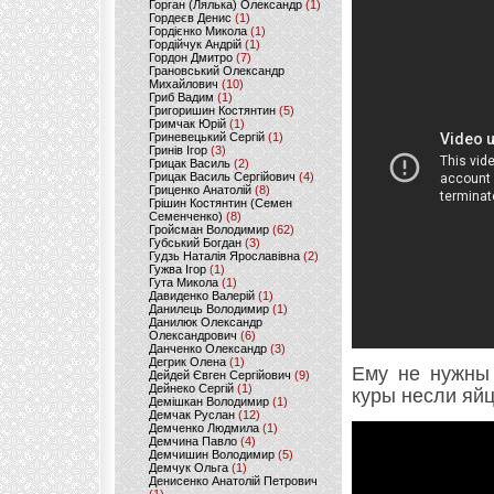
Горган (Лялька) Олександр
(1)
Гордеєв Денис
(1)
Гордієнко Микола
(1)
Гордійчук Андрій
(1)
Гордон Дмитро
(7)
Грановський Олександр
Михайлович
(10)
Гриб Вадим
(1)
Григоришин Костянтин
(5)
Гримчак Юрій
(1)
Гриневецький Сергій
(1)
Гринів Ігор
(3)
Грицак Василь
(2)
Грицак Василь Сергійович
(4)
Гриценко Анатолій
(8)
Грішин Костянтин (Семен
Семенченко)
(8)
Гройсман Володимир
(62)
Губський Богдан
(3)
Гудзь Наталія Ярославівна
(2)
Гужва Ігор
(1)
Гута Микола
(1)
Давиденко Валерій
(1)
Данилець Володимир
(1)
Данилюк Олександр
Олександрович
(6)
Данченко Олександр
(3)
Дегрик Олена
(1)
Ему не нужны
Дейдей Євген Сергійович
(9)
Дейнеко Сергій
(1)
куры несли яйц
Демішкан Володимир
(1)
Демчак Руслан
(12)
Демченко Людмила
(1)
Демчина Павло
(4)
Демчишин Володимир
(5)
Демчук Ольга
(1)
Денисенко Анатолій Петрович