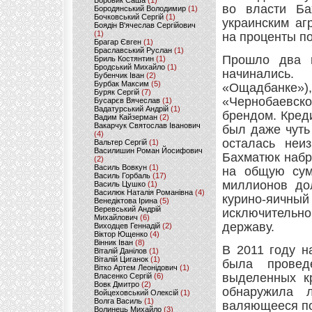
Боровик Саша
(1)
во власти Ба
Бородянський Володимир
(1)
Бочковський Сергій
(1)
украинским аг
Боядін В'ячеслав Сергійович
(1)
на проценты по
Брагар Євген
(1)
Браславський Руслан
(1)
Прошло два г
Бриль Костянтин
(1)
Бродський Михайло
(1)
начинались
Бубенчик Іван
(2)
Бурбак Максим
(5)
«Ощадбанке»),
Буряк Сергій
(7)
«Чернобаевско
Бусарєв Вячеслав
(1)
Вадатурський Андрій
(1)
брендом. Креди
Вадим Кайзерман
(2)
Вакарчук Святослав Іванович
был даже чуть
(4)
осталась неиз
Вальтер Сергій
(1)
Василишин Роман Йосифович
Бахматюк набр
(2)
Василь Вовкун
(1)
на общую сум
Василь Горбаль
(17)
миллионов дол
Василь Цушко
(1)
Василюк Наталія Романівна
(4)
курино-яич
Венедіктова Ірина
(5)
Веревський Андрій
исключительно
Михайлович
(6)
державу.
Виходцев Геннадій
(2)
Віктор Ющенко
(4)
Вінник Іван
(8)
В 2011 году н
Віталій Данілов
(1)
Віталій Циганок
(1)
была провед
Вітко Артем Леонідович
(1)
выделенных к
Власенко Сергій
(6)
Вовк Дмитро
(2)
обнаружила
Войцеховський Олексій
(1)
Волга Василь
(1)
валяющееся по
Волинець Михайло
(3)