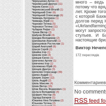
Чернушенко Антон
(1)
много – ведь 
Чернявський Дмитро
(11)
потому что вря
Черняк Євген
(12)
Черняховський Віталій
(1)
лет. Кроме тог
Черпіцький Олег
(6)
Черпіцький Олександр
(6)
с которой Бах
Чижмарь Катерина
(1)
долгов перед 
Чижмарь Юрій
(1)
Чорновіл Тетяна
(5)
«Ukrlandfarmi
Чорновол Тетяна
(11)
Чубаров Рефат
(1)
могут запросто
Чумак Віктор
(3)
стульев. И Б
Шабунін Віталій
(4)
Шандра Володимир
(2)
настоящие брил
Шаповалов Анатолій
(1)
Шапошніков Ростислав
(1)
Шарий Анатолий
(6)
Виктор Нечеп
Шахов Сергій
(2)
Швайка Ігор
(1)
172 переглядів
Шевляк Ілля
(3)
Шевцов Євген
(1)
Шевченко Артем
(1)
Шевченко Ігор
(1)
Шеляженко Юрій
(6)
Шенцев Дмитро
(3)
Шепелев Олександр
(39)
Шипко Андрій
(1)
Шкиряк Зорян
(12)
Шкіль Андрій
(2)
Комментариев
Шкіль Максим
(4)
Шокін Віктор
(15)
Шпак Василь Федорович
(1)
No comments
Шульга Володимир
(4)
Шуфрич Нестор
(8)
Эдуард Багиров
(1)
RSS
feed fo
Южаніна Ніна Петрівна
(2)
Юзькова Тетяна
(2)