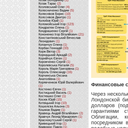
Козак Володимир
(1)
Козак Тарас
(2)
Козловський Олег
(4)
Колесниченко Вадим
(5)
Колесніков Борис
(10)
Колєсніков Дмитро
(1)
Колобов Юрій
(1)
Коломойський Ігор
(123)
Кондратюк Олена
(1)
Кондрашенко Сергій
(1)
Кононенко Ігор Віталійович
(21)
Константіновський Вячеслав
Леонідович
(1)
Копанчук Олена
(1)
Корбан Геннадій
(33)
Корж Віктор
(3)
Корнацький Аркадій
(2)
Корнійчук Євген
(1)
Коровченко Сергій
(1)
Королевська Наталія
(5)
Король Марія Григорівна
(1)
Король Олександр
(16)
Корчинська Оксана
Анатоліївна
(1)
Корявченков Юрій Валерійович
Финансовые 
(1)
Костенко Євген
(1)
Костицький Василь
(1)
Через несколь
Костюшко Олег
(1)
Лондонской би
Косюк Юрій
(15)
Котвіцький Ігор
(10)
долларов (под
Кошелєва Альона
(3)
Кошмак Вадим
(1)
гарантиями с
Кравець Андрій Віталійович
(2)
Облигации, к
Кравчук Леонід Макарович
(1)
Краснокутський Сергій
(1)
посредником в
Кривецький Ігор
(1)
Кривонос Павло
(1)