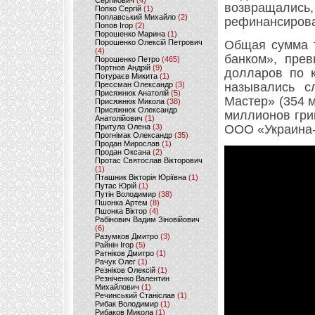
Сергійович
(4)
возвращались,
Попко Сергій
(1)
Поплавський Михайло
(2)
рефинансирова
Попов Ігор
(2)
Порошенко Марина
(1)
Порошенко Олексій Петрович
Общая сумма т
(4)
банком», пре
Порошенко Петро
(465)
Портнов Андрій
(9)
долларов по к
Потураєв Микита
(1)
Прессман Олександр
(3)
назывались с
Присяжнюк Анатолій
(5)
Мастер» (354 
Присяжнюк Микола
(38)
Присяжнюк Олександр
миллионов гри
Анатолійович
(1)
Притула Олена
(3)
ООО «Украина-
Прогнімак Олександр
(35)
Продан Мирослав
(1)
Продан Оксана
(2)
Протас Святослав Вікторович
(1)
Пташник Вікторія Юріївна
(1)
Путас Юрій
(1)
Путін Володимир
(38)
Пшонка Артем
(8)
Пшонка Віктор
(4)
Рабінович Вадим Зіновійович
(6)
Разумков Дмитро
(3)
Райнін Ігор
(5)
Ратніков Дмитро
(1)
Рачук Олег
(1)
Резніков Олексій
(1)
Резніченко Валентин
Михайлович
(1)
Речинський Станіслав
(1)
Рибак Володимир
(1)
Рибаков Микола
(1)