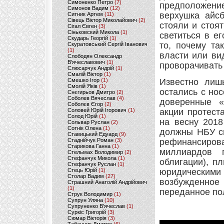
Симоненко Петро
(7)
предположение
Симонов Вадим
(12)
верхушка айсб
Ситник Артем
(11)
Сівець Віктор Миколайович
(2)
стояли и стоя
Сігал Євген
(3)
Сіньковский Микола
(1)
светиться в е
Скударь Георгій
(1)
то, почему та
Скуратовський Сергій Іванович
(1)
власти или ви
Слободян Олександр
В'ячеславович
(1)
проворачивать
Слюсарчук Андрій
(1)
Смалій Віктор
(1)
Смешко Ігор
(1)
Известно лиш
Смолій Яків
(1)
остались с нос
Снєгирьов Дмитро
(2)
Соболев Вячеслав
(4)
доверенные «
Соболєв Єгор
(2)
Соловей Юрій Ігорович
(1)
акции протест
Солод Юрій
(1)
на весну 2018
Сольвар Руслан
(2)
Сотнік Олена
(1)
должны НБУ с
Ставицький Едуард
(9)
Стаднійчук Роман
(3)
рефинансиро
Старикова Ганна
(1)
миллиардов 
Стельмах Володимир
(2)
Стефанчук Микола
(1)
облигации), п
Стефанчук Руслан
(1)
Стець Юрій
(1)
юридическими 
Столар Вадим
(27)
возбужденно
Страшний Анатолій Андрійович
(1)
переданное по
Струк Володимир
(1)
Супрун Уляна
(10)
Супруненко В'ячеслав
(1)
Суркіс Григорій
(3)
Сюмар Вікторія
(3)