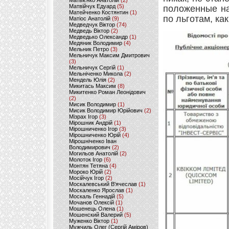
Матвієнко Анатолій
(2)
Матвійчук Едуард
(5)
положенные на
Матейченко Костянтин
(1)
по льготам, ка
Матіос Анатолій
(9)
Медведчук Віктор
(74)
Медведь Віктор
(2)
Медведько Олександр
(1)
Медяник Володимир
(4)
Мельник Петро
(3)
Мельничук Максим Дмитрович
(3)
Мельничук Сергій
(1)
Мельніченко Микола
(2)
Мендель Юлія
(2)
Микитась Максим
(8)
Микитенко Роман Леонідович
(2)
Мисик Володимир
(1)
Мисик Володимир Юрійович
(2)
Мізрах Ігор
(3)
Мірошник Андрій
(1)
Мірошниченко Ігор
(3)
Мірошниченко Юрій
(4)
Мірошніченко Іван
Володимирович
(2)
Могильов Анатолій
(2)
Молоток Ігор
(6)
Монтян Тетяна
(4)
Мороко Юрій
(2)
Мосійчук Ігор
(2)
Москалевський В'ячеслав
(1)
Москаленко Ярослав
(1)
Москаль Геннадій
(5)
Мочанов Олексій
(1)
Мошенець Олена
(1)
Мошенский Валерий
(5)
Муженко Віктор
(1)
Мужчиль Олег (Сергій Аміров)