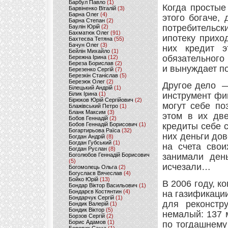
Барбул Павло
(1)
Когда простые
Барвіненко Віталій
(3)
Барна Олег
(4)
этого богаче,
Барна Степан
(2)
потребительск
Баулін Юрій
(2)
Бахматюк Олег
(91)
ипотеку прихо
Бахтеєва Тетяна
(55)
Бачун Олег
(3)
них кредит э
Бейлін Михайло
(1)
обязательного
Бережна Ірина
(12)
Береза Борислав
(2)
и вынуждает по
Березенко Сергій
(7)
Березкін Станіслав
(5)
Березюк Олег
(2)
Другое дело —
Білецький Андрій
(1)
Білик Ірина
(1)
инструмент фи
Бірюков Юрій Сергійович
(2)
могут себе по
Блажівський Петро
(1)
Бланк Максим
(3)
этом в их две
Бобов Геннадій
(2)
Бобов Геннадій Борисович
(1)
кредиты себе 
Богартирьова Раїса
(32)
них деньги до
Богдан Андрій
(8)
Богдан Губський
(1)
на счета сво
Богдан Руслан
(8)
Боголюбов Геннадій Борисович
занимали ден
(5)
исчезали…
Богомолець Ольга
(2)
Богуслаєв Вячеслав
(4)
Бойко Юрій
(13)
В 2006 году, к
Бондар Віктор Васильович
(1)
Бондарєв Костянтин
(4)
на газификаци
Бондарчук Сергій
(1)
для реконстр
Бондик Валерій
(1)
Бондик Віктор
(5)
немалый: 137 
Борзов Сергiй
(2)
Борис Адамов
(1)
по тогдашнему