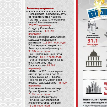
Найпопулярніше
Новый налог на недвижимость
от правительства Яценюка.
Платить, съехать, снести или
сжечь? Расследование
-
269 732 переглядів
Откуда у Олега Ляшко
миллионы?
- 173 293
переглядів
Ирина Бережная. Депутатская
крыша для рейдеров и
рекетиров
- 111 364 переглядів
В Амстердаме поздравляли
Акимову и ее избранницу
-
98 102 переглядів
Дон Пилипишин і його “коза-
ностра”
- 84 777 переглядів
Тетяна Чорновіл: дівчинка за
викликом депутата
Пашинського
- 83 688
переглядів
УНИАН за $12 тысяч удалил
статью про митинг под СБУ.
Вадим Симонов и Николай
Присяжнюк отмывают свои
имена. Расследование
- 75 800
переглядів
Криминальный миллионер
Руслан Демчак. Часть 2
-
73 855 переглядів
Донецкое «Межигорье»
Татьяны Бахтеевой ждет
экспроприаторов. 10 фото
-
73 288 переглядів