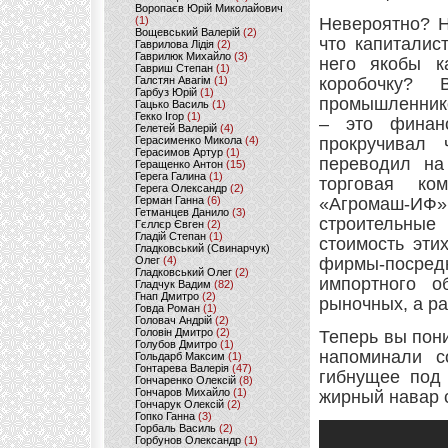
Воропаєв Юрій Миколайович
(1)
Невероятно? Н
Вощевський Валерій
(2)
что капиталис
Гаврилова Лідія
(2)
Гаврилюк Михайло
(3)
него якобы к
Гавриш Степан
(1)
Галстян Авагім
(1)
коробочку? 
Гарбуз Юрій
(1)
промышленнико
Гацько Василь
(1)
Гекко Ігор
(1)
– это финан
Гелетей Валерій
(4)
Герасименко Микола
(4)
прокручивал 
Герасимов Артур
(1)
переводил на
Геращенко Антон
(15)
Герега Галина
(1)
торговая ко
Герега Олександр
(2)
Герман Ганна
(6)
«Агромаш-ИФ» 
Гетманцев Данило
(3)
строительные
Гєллєр Євген
(2)
Гладій Степан
(1)
стоимость эти
Гладковський (Свинарчук)
Олег
(4)
фирмы-посред
Гладковський Олег
(2)
импортного 
Гладчук Вадим
(82)
Гнап Дмитро
(2)
рыночных, а р
Говда Роман
(1)
Головач Андрій
(2)
Головін Дмитро
(2)
Теперь вы пон
Голубов Дмитро
(1)
напоминали с
Гольдарб Максим
(1)
Гонтарева Валерія
(47)
гибнущее под
Гончаренко Олексій
(8)
Гончаров Михайло
(1)
жирный навар с
Гончарук Олексій
(2)
Гопко Ганна
(3)
Горбаль Василь
(2)
Горбунов Олександр
(1)