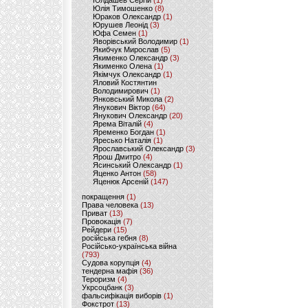
Юлдашев Сергій
(1)
Юлія Тимошенко
(8)
Юраков Олександр
(1)
Юрушев Леонід
(3)
Юфа Семен
(1)
Яворівський Володимир
(1)
Якибчук Мирослав
(5)
Якименко Олександр
(3)
Якименко Олена
(1)
Якімчук Олександр
(1)
Яловий Костянтин
Володимирович
(1)
Янковський Микола
(2)
Янукович Віктор
(64)
Янукович Олександр
(20)
Ярема Віталій
(4)
Яременко Богдан
(1)
Яресько Наталія
(1)
Ярославський Олександр
(3)
Ярош Дмитро
(4)
Ясинський Олександр
(1)
Яценко Антон
(58)
Яценюк Арсеній
(147)
покращення
(1)
Права человека
(13)
Приват
(13)
Провокація
(7)
Рейдери
(15)
російська гебня
(8)
Російсько-українська війна
(793)
Судова корупція
(4)
тендерна мафія
(36)
Тероризм
(4)
Укрсоцбанк
(3)
фальсифікація виборів
(1)
Фокстрот
(13)