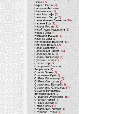
Лісник
(7)
Мураєв Євген
(6)
Нагорний Анатолій
Миколайович
(1)
Наем Мустафа
(7)
Назаренко Віктор
(3)
Наливайченко Валентин
(10)
Насалик Ігор
(9)
Насіров Роман
(21)
Негой Федір Федорович
(1)
Недава Олег
(4)
Немодрук Наталія
(1)
Низенко Олег
(1)
Ничипоренко Валентин
(1)
Німченко Василь
(2)
Новак Славомір
(1)
Новинський Вадим
(16)
Новосад Ганна
(1)
Носаль Олександр
(1)
Нусенкіс Віктор
(1)
Оверко Ігор
(1)
Овчаренко В'ячеслав
Андрійович
(1)
Огнєвіч Злата
(3)
Одарченко Юрій
(1)
Олійник Володимир
(4)
Олійник Святослав
(2)
Омельченко Григорій
(3)
Омельченко Олександр
(7)
Омелян Володимир
Володимирович
(2)
Онищенко Олександр
(15)
Оністрат Андрій
(6)
Оніщук Микола
(3)
Осика Сергій
(4)
Остафійчук Григорій
(1)
Острікова Тетяна
(1)