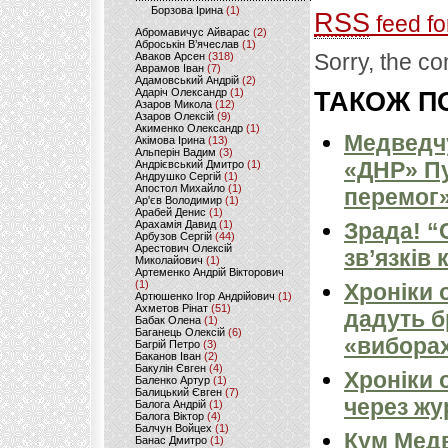
Борзова Ірина
(1)
RSS
feed fo
Абромавичус Айварас
(2)
Аброськін В’ячеслав
(1)
Sorry, the co
Аваков Арсен
(318)
Аврамов Іван
(7)
Адамовський Андрій
(2)
Адаріч Олександр
(1)
ТАКОЖ ПО
Азаров Микола
(12)
Азаров Олексій
(9)
Акименко Олександр
(1)
Медведчу
Акімова Ірина
(13)
Альперін Вадим
(3)
«ДНР» Пу
Андрієвський Дмитро
(1)
Андрушко Сергій
(1)
Апостол Михайло
(1)
перемог»
Ар'єв Володимир
(1)
Арабей Денис
(1)
Арахамія Давид
(1)
Зрада! “
Арбузов Сергій
(44)
Арестович Олексій
зв’язків
Миколайович
(1)
Артеменко Андрій Вікторович
(1)
Хроніки 
Артюшенко Ігор Андрійович
(1)
Ахметов Рінат
(51)
дадуть б
Бабак Олена
(1)
Баганець Олексій
(6)
«виборах
Багрій Петро
(3)
Баканов Іван
(2)
Бакулін Євген
(4)
Хроніки 
Баленко Артур
(1)
Балицький Євген
(7)
через жу
Балога Андрій
(1)
Балога Віктор
(4)
Балчун Войцех
(1)
Кум Медв
Банас Дмитро
(1)