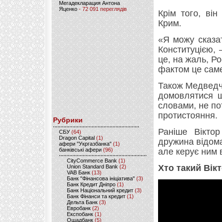
Мегадекларация Антона
Яценко
- 72 091 переглядів
Крім того, ві
Крим.
«Я можу сказа
Конституцією, 
це, на жаль, Ро
фактом це саме
Також Медведчу
домовлятися щ
словами, не пот
протистояння.
Рубрики
Раніше Вікто
CБУ
(64)
Dragon Capital
(1)
дружина відома
афери "Укргазбанка"
(1)
банківські афери
(96)
але керує ним в
CityCommerce Bank
(1)
Хто такий Вік
Union Standard Bank
(2)
VAB Банк
(13)
Банк "Фінансова ініціатива"
(3)
Банк Кредит Дніпро
(1)
Банк Національний кредит
(3)
Банк Фінанси та кредит
(1)
Дельта Банк
(3)
Евробанк
(2)
Експобанк
(1)
Ощадбанк
(5)