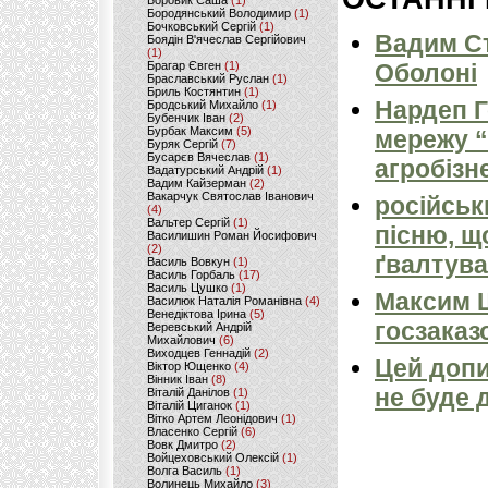
Боровик Саша
(1)
Бородянський Володимир
(1)
Бочковський Сергій
(1)
Вадим Ст
Боядін В'ячеслав Сергійович
(1)
Брагар Євген
(1)
Оболоні
Браславський Руслан
(1)
Бриль Костянтин
(1)
Нардеп 
Бродський Михайло
(1)
Бубенчик Іван
(2)
Бурбак Максим
(5)
мережу “
Буряк Сергій
(7)
Бусарєв Вячеслав
(1)
агробізн
Вадатурський Андрій
(1)
Вадим Кайзерман
(2)
Вакарчук Святослав Іванович
російськ
(4)
Вальтер Сергій
(1)
пісню, щ
Василишин Роман Йосифович
(2)
ґвалтува
Василь Вовкун
(1)
Василь Горбаль
(17)
Василь Цушко
(1)
Максим 
Василюк Наталія Романівна
(4)
Венедіктова Ірина
(5)
госзаказ
Веревський Андрій
Михайлович
(6)
Виходцев Геннадій
(2)
Цей допи
Віктор Ющенко
(4)
Вінник Іван
(8)
не буде 
Віталій Данілов
(1)
Віталій Циганок
(1)
Вітко Артем Леонідович
(1)
Власенко Сергій
(6)
Вовк Дмитро
(2)
Войцеховський Олексій
(1)
Волга Василь
(1)
Волинець Михайло
(3)