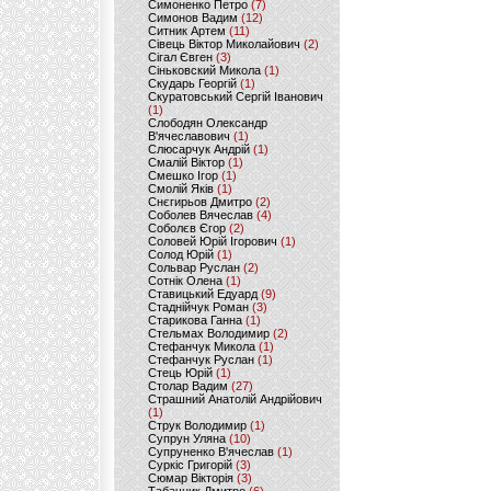
Симоненко Петро
(7)
Симонов Вадим
(12)
Ситник Артем
(11)
Сівець Віктор Миколайович
(2)
Сігал Євген
(3)
Сіньковский Микола
(1)
Скударь Георгій
(1)
Скуратовський Сергій Іванович
(1)
Слободян Олександр
В'ячеславович
(1)
Слюсарчук Андрій
(1)
Смалій Віктор
(1)
Смешко Ігор
(1)
Смолій Яків
(1)
Снєгирьов Дмитро
(2)
Соболев Вячеслав
(4)
Соболєв Єгор
(2)
Соловей Юрій Ігорович
(1)
Солод Юрій
(1)
Сольвар Руслан
(2)
Сотнік Олена
(1)
Ставицький Едуард
(9)
Стаднійчук Роман
(3)
Старикова Ганна
(1)
Стельмах Володимир
(2)
Стефанчук Микола
(1)
Стефанчук Руслан
(1)
Стець Юрій
(1)
Столар Вадим
(27)
Страшний Анатолій Андрійович
(1)
Струк Володимир
(1)
Супрун Уляна
(10)
Супруненко В'ячеслав
(1)
Суркіс Григорій
(3)
Сюмар Вікторія
(3)