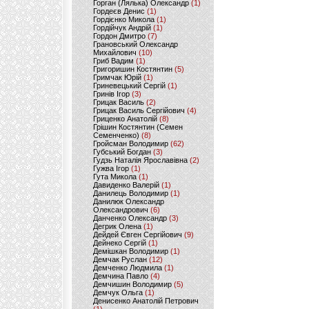
Горган (Лялька) Олександр
(1)
Гордеєв Денис
(1)
Гордієнко Микола
(1)
Гордійчук Андрій
(1)
Гордон Дмитро
(7)
Грановський Олександр
Михайлович
(10)
Гриб Вадим
(1)
Григоришин Костянтин
(5)
Гримчак Юрій
(1)
Гриневецький Сергій
(1)
Гринів Ігор
(3)
Грицак Василь
(2)
Грицак Василь Сергійович
(4)
Гриценко Анатолій
(8)
Грішин Костянтин (Семен
Семенченко)
(8)
Гройсман Володимир
(62)
Губський Богдан
(3)
Гудзь Наталія Ярославівна
(2)
Гужва Ігор
(1)
Гута Микола
(1)
Давиденко Валерій
(1)
Данилець Володимир
(1)
Данилюк Олександр
Олександрович
(6)
Данченко Олександр
(3)
Дегрик Олена
(1)
Дейдей Євген Сергійович
(9)
Дейнеко Сергій
(1)
Демішкан Володимир
(1)
Демчак Руслан
(12)
Демченко Людмила
(1)
Демчина Павло
(4)
Демчишин Володимир
(5)
Демчук Ольга
(1)
Денисенко Анатолій Петрович