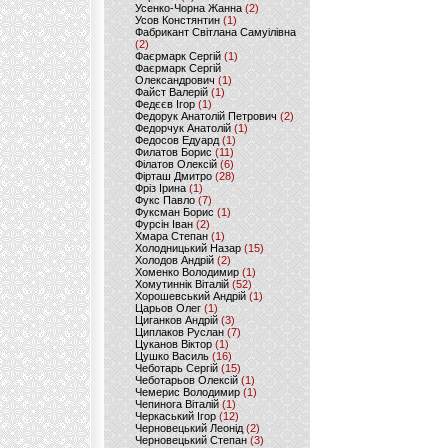
Усенко-Чорна Жанна
(2)
Усов Констянтин
(1)
Фабрикант Світлана Самуілівна
(2)
Фаєрмарк Сергій
(1)
Фаєрмарк Сергій
Олександрович
(1)
Файст Валерій
(1)
Федєєв Ігор
(1)
Федорук Анатолій Петрович
(2)
Федорчук Анатолій
(1)
Федосов Едуард
(1)
Филатов Борис
(11)
Філатов Олексій
(6)
Фірташ Дмитро
(28)
Фріз Ірина
(1)
Фукс Павло
(7)
Фуксман Борис
(1)
Фурсін Іван
(2)
Хмара Степан
(1)
Холодницький Назар
(15)
Холодов Андрій
(2)
Хоменко Володимир
(1)
Хомутиннік Віталій
(52)
Хорошевський Андрій
(1)
Царьов Олег
(1)
Циганков Андрій
(3)
Циплаков Руслан
(7)
Цуканов Віктор
(1)
Цушко Василь
(16)
Чеботарь Сергій
(15)
Чеботарьов Олексій
(1)
Чемерис Володимир
(1)
Чепинога Віталій
(1)
Черкаський Ігор
(12)
Черновецький Леонід
(2)
Черновецький Степан
(3)