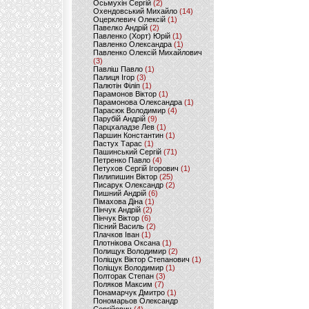
Осьмухін Сергій
(2)
Охендовський Михайло
(14)
Оцерклевич Олексій
(1)
Павелко Андрій
(2)
Павленко (Хорт) Юрій
(1)
Павленко Олександра
(1)
Павленко Олексій Михайлович
(3)
Павліш Павло
(1)
Палиця Ігор
(3)
Палютін Філіп
(1)
Парамонов Віктор
(1)
Парамонова Олександра
(1)
Парасюк Володимир
(4)
Парубій Андрій
(9)
Парцхаладзе Лев
(1)
Паршин Константин
(1)
Пастух Тарас
(1)
Пашинський Сергій
(71)
Петренко Павло
(4)
Петухов Сергій Ігорович
(1)
Пилипишин Віктор
(25)
Писарук Олександр
(2)
Пишний Андрій
(6)
Пімахова Діна
(1)
Пінчук Андрій
(2)
Пінчук Віктор
(6)
Пісний Василь
(2)
Плачков Іван
(1)
Плотнікова Оксана
(1)
Полищук Володимир
(2)
Поліщук Віктор Степанович
(1)
Поліщук Володимир
(1)
Полторак Степан
(3)
Поляков Максим
(7)
Понамарчук Дмитро
(1)
Пономарьов Олександр