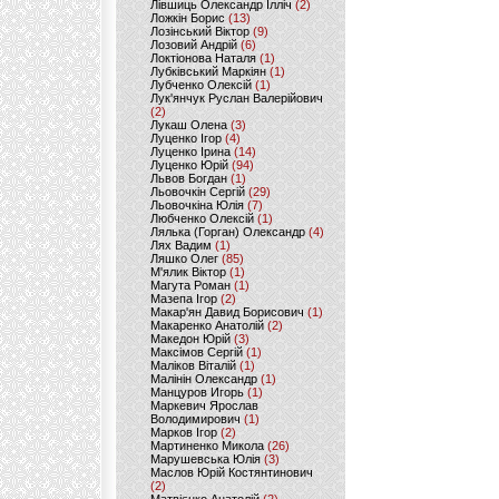
Лівшиць Олександр Ілліч
(2)
Ложкін Борис
(13)
Лозінський Віктор
(9)
Лозовий Андрій
(6)
Локтіонова Наталя
(1)
Лубківський Маркіян
(1)
Лубченко Олексій
(1)
Лук'янчук Руслан Валерійович
(2)
Лукаш Олена
(3)
Луценко Ігор
(4)
Луценко Ірина
(14)
Луценко Юрій
(94)
Львов Богдан
(1)
Льовочкін Сергій
(29)
Льовочкіна Юлія
(7)
Любченко Олексій
(1)
Лялька (Горган) Олександр
(4)
Лях Вадим
(1)
Ляшко Олег
(85)
М'ялик Віктор
(1)
Магута Роман
(1)
Мазепа Ігор
(2)
Макар'ян Давид Борисович
(1)
Макаренко Анатолій
(2)
Македон Юрій
(3)
Максімов Сергій
(1)
Маліков Віталій
(1)
Малінін Олександр
(1)
Манцуров Игорь
(1)
Маркевич Ярослав
Володимирович
(1)
Марков Ігор
(2)
Мартиненко Микола
(26)
Марушевська Юлія
(3)
Маслов Юрій Костянтинович
(2)