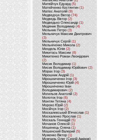
Матвієнко Анатолій
(2)
Матвійчук Едуард
(5)
Матейченко Костянтин
(1)
Матіос Анатолій
(9)
Медведчук Віктор
(74)
Медведь Віктор
(2)
Медведько Олександр
(1)
Медяник Володимир
(4)
Мельник Петро
(3)
Мельничук Максим Дмитрович
(3)
Мельничук Сергій
(1)
Мельніченко Микола
(2)
Мендель Юлія
(2)
Микитась Максим
(8)
Микитенко Роман Леонідович
(2)
Мисик Володимир
(1)
Мисик Володимир Юрійович
(2)
Мізрах Ігор
(3)
Мірошник Андрій
(1)
Мірошниченко Ігор
(3)
Мірошниченко Юрій
(4)
Мірошніченко Іван
Володимирович
(2)
Могильов Анатолій
(2)
Молоток Ігор
(6)
Монтян Тетяна
(4)
Мороко Юрій
(2)
Мосійчук Ігор
(2)
Москалевський В'ячеслав
(1)
Москаленко Ярослав
(1)
Москаль Геннадій
(5)
Мочанов Олексій
(1)
Мошенець Олена
(1)
Мошенский Валерий
(5)
Муженко Віктор
(1)
Мужчиль Олег (Сергій Аміров)