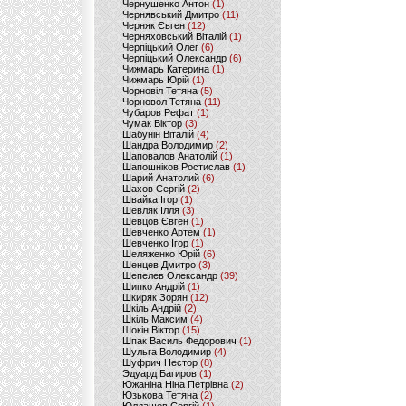
Чернушенко Антон
(1)
Чернявський Дмитро
(11)
Черняк Євген
(12)
Черняховський Віталій
(1)
Черпіцький Олег
(6)
Черпіцький Олександр
(6)
Чижмарь Катерина
(1)
Чижмарь Юрій
(1)
Чорновіл Тетяна
(5)
Чорновол Тетяна
(11)
Чубаров Рефат
(1)
Чумак Віктор
(3)
Шабунін Віталій
(4)
Шандра Володимир
(2)
Шаповалов Анатолій
(1)
Шапошніков Ростислав
(1)
Шарий Анатолий
(6)
Шахов Сергій
(2)
Швайка Ігор
(1)
Шевляк Ілля
(3)
Шевцов Євген
(1)
Шевченко Артем
(1)
Шевченко Ігор
(1)
Шеляженко Юрій
(6)
Шенцев Дмитро
(3)
Шепелев Олександр
(39)
Шипко Андрій
(1)
Шкиряк Зорян
(12)
Шкіль Андрій
(2)
Шкіль Максим
(4)
Шокін Віктор
(15)
Шпак Василь Федорович
(1)
Шульга Володимир
(4)
Шуфрич Нестор
(8)
Эдуард Багиров
(1)
Южаніна Ніна Петрівна
(2)
Юзькова Тетяна
(2)