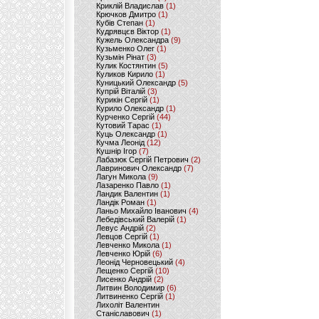
Криклій Владислав
(1)
Крючков Дмитро
(1)
Кубів Степан
(1)
Кудрявцєв Віктор
(1)
Кужель Олександра
(9)
Кузьменко Олег
(1)
Кузьмін Рінат
(3)
Кулик Костянтин
(5)
Куликов Кирило
(1)
Куницький Олександр
(5)
Купрій Віталій
(3)
Курикін Сергій
(1)
Курило Олександр
(1)
Курченко Сергій
(44)
Кутовий Тарас
(1)
Куць Олександр
(1)
Кучма Леонід
(12)
Кушнір Ігор
(7)
Лабазюк Сергій Петрович
(2)
Лавринович Олександр
(7)
Лагун Микола
(9)
Лазаренко Павло
(1)
Ландик Валентин
(1)
Ландік Роман
(1)
Ланьо Михайло Іванович
(4)
Лебедівський Валерій
(1)
Левус Андрій
(2)
Левцов Сергій
(1)
Левченко Микола
(1)
Левченко Юрій
(6)
Леонід Черновецький
(4)
Лещенко Сергій
(10)
Лисенко Андрій
(2)
Литвин Володимир
(6)
Литвиненко Сергій
(1)
Лихоліт Валентин
Станіславович
(1)