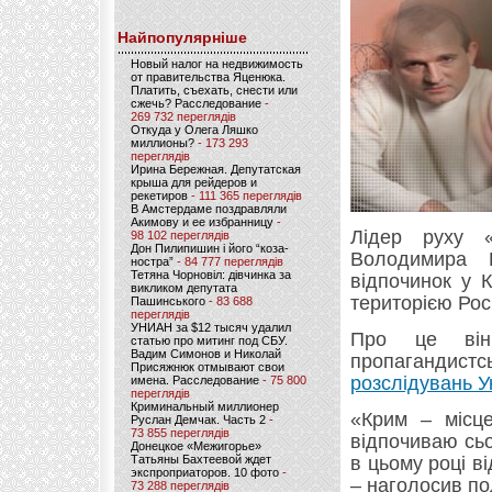
Найпопулярніше
Новый налог на недвижимость
от правительства Яценюка.
Платить, съехать, снести или
сжечь? Расследование
-
269 732 переглядів
Откуда у Олега Ляшко
миллионы?
- 173 293
переглядів
Ирина Бережная. Депутатская
крыша для рейдеров и
рекетиров
- 111 365 переглядів
В Амстердаме поздравляли
Акимову и ее избранницу
-
Лідер руху «
98 102 переглядів
Дон Пилипишин і його “коза-
Володимира П
ностра”
- 84 777 переглядів
Тетяна Чорновіл: дівчинка за
відпочинок у К
викликом депутата
територією Росі
Пашинського
- 83 688
переглядів
УНИАН за $12 тысяч удалил
Про це він
статью про митинг под СБУ.
Вадим Симонов и Николай
пропагандистс
Присяжнюк отмывают свои
розслідувань У
имена. Расследование
- 75 800
переглядів
Криминальный миллионер
«Крим – місц
Руслан Демчак. Часть 2
-
73 855 переглядів
відпочиваю сьог
Донецкое «Межигорье»
Татьяны Бахтеевой ждет
в цьому році ві
экспроприаторов. 10 фото
-
– наголосив по
73 288 переглядів