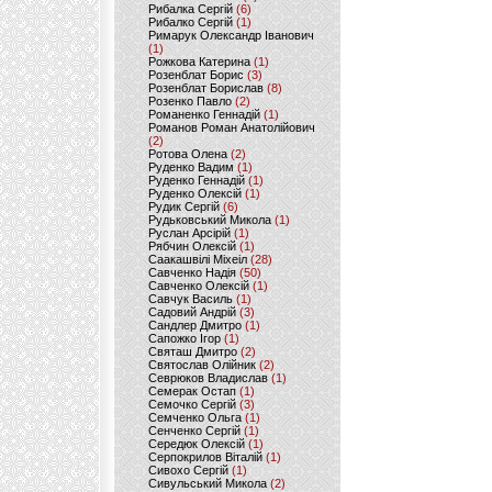
Рибалка Сергій
(6)
Рибалко Сергій
(1)
Римарук Олександр Іванович
(1)
Рожкова Катерина
(1)
Розенблат Борис
(3)
Розенблат Борислав
(8)
Розенко Павло
(2)
Романенко Геннадій
(1)
Романов Роман Анатолійович
(2)
Ротова Олена
(2)
Руденко Вадим
(1)
Руденко Геннадій
(1)
Руденко Олексій
(1)
Рудик Сергій
(6)
Рудьковський Микола
(1)
Руслан Арсірій
(1)
Рябчин Олексій
(1)
Саакашвілі Міхеіл
(28)
Савченко Надія
(50)
Савченко Олексій
(1)
Савчук Василь
(1)
Садовий Андрій
(3)
Сандлер Дмитро
(1)
Сапожко Ігор
(1)
Святаш Дмитро
(2)
Святослав Олійник
(2)
Севрюков Владислав
(1)
Семерак Остап
(1)
Семочко Сергій
(3)
Семченко Ольга
(1)
Сенченко Сергій
(1)
Середюк Олексій
(1)
Серпокрилов Віталій
(1)
Сивохо Сергій
(1)
Сивульський Микола
(2)