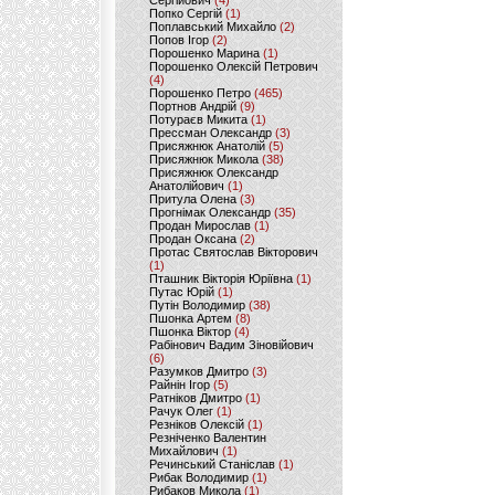
Сергійович
(4)
Попко Сергій
(1)
Поплавський Михайло
(2)
Попов Ігор
(2)
Порошенко Марина
(1)
Порошенко Олексій Петрович
(4)
Порошенко Петро
(465)
Портнов Андрій
(9)
Потураєв Микита
(1)
Прессман Олександр
(3)
Присяжнюк Анатолій
(5)
Присяжнюк Микола
(38)
Присяжнюк Олександр
Анатолійович
(1)
Притула Олена
(3)
Прогнімак Олександр
(35)
Продан Мирослав
(1)
Продан Оксана
(2)
Протас Святослав Вікторович
(1)
Пташник Вікторія Юріївна
(1)
Путас Юрій
(1)
Путін Володимир
(38)
Пшонка Артем
(8)
Пшонка Віктор
(4)
Рабінович Вадим Зіновійович
(6)
Разумков Дмитро
(3)
Райнін Ігор
(5)
Ратніков Дмитро
(1)
Рачук Олег
(1)
Резніков Олексій
(1)
Резніченко Валентин
Михайлович
(1)
Речинський Станіслав
(1)
Рибак Володимир
(1)
Рибаков Микола
(1)