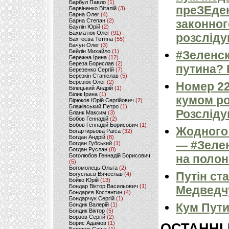
Барбул Павло
(1)
преЗЕден
Барвіненко Віталій
(3)
Барна Олег
(4)
Барна Степан
(2)
законног
Баулін Юрій
(2)
Бахматюк Олег
(91)
розсліду
Бахтеєва Тетяна
(55)
Бачун Олег
(3)
Бейлін Михайло
(1)
#Зеленс
Бережна Ірина
(12)
Береза Борислав
(2)
путина?
Березенко Сергій
(7)
Березкін Станіслав
(5)
Березюк Олег
(2)
Номер 22
Білецький Андрій
(1)
Білик Ірина
(1)
кумом ро
Бірюков Юрій Сергійович
(2)
Блажівський Петро
(1)
Розсліду
Бланк Максим
(3)
Бобов Геннадій
(2)
Бобов Геннадій Борисович
(1)
Жодного 
Богартирьова Раїса
(32)
Богдан Андрій
(8)
— #Зелен
Богдан Губський
(1)
Богдан Руслан
(8)
Боголюбов Геннадій Борисович
на полон
(5)
Богомолець Ольга
(2)
Путін ст
Богуслаєв Вячеслав
(4)
Бойко Юрій
(13)
Бондар Віктор Васильович
(1)
Медведч
Бондарєв Костянтин
(4)
Бондарчук Сергій
(1)
Кум Пути
Бондик Валерій
(1)
Бондик Віктор
(5)
Борзов Сергiй
(2)
Борис Адамов
(1)
ОСТАННІ