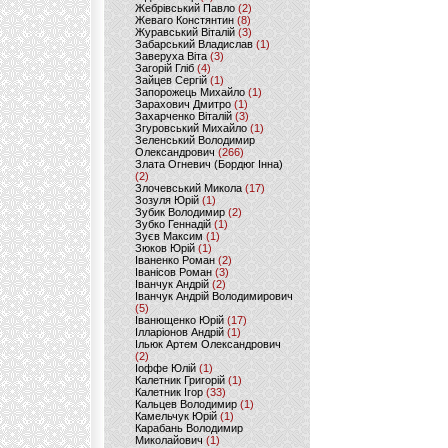
Жебрівський Павло
(2)
Жеваго Констянтин
(8)
Журавський Віталій
(3)
Забарський Владислав
(1)
Заверуха Віта
(3)
Загорій Гліб
(4)
Зайцев Сергій
(1)
Запорожець Михайло
(1)
Зарахович Дмитро
(1)
Захарченко Віталій
(3)
Згуровський Михайло
(1)
Зеленський Володимир
Олександрович
(266)
Злата Огневич (Бордюг Інна)
(2)
Злочевський Микола
(17)
Зозуля Юрій
(1)
Зубик Володимир
(2)
Зубко Геннадій
(1)
Зуєв Максим
(1)
Зюков Юрій
(1)
Іваненко Роман
(2)
Іванісов Роман
(3)
Іванчук Андрій
(2)
Іванчук Андрій Володимирович
(5)
Іванющенко Юрій
(17)
Ілларіонов Андрій
(1)
Ільюк Артем Олександрович
(2)
Іоффе Юлій
(1)
Калетник Григорій
(1)
Калетник Ігор
(33)
Кальцев Володимир
(1)
Камельчук Юрій
(1)
Карабань Володимир
Миколайович
(1)