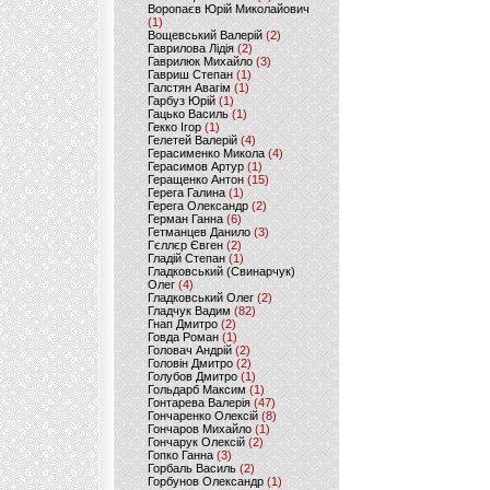
Воропаєв Юрій Миколайович
(1)
Вощевський Валерій
(2)
Гаврилова Лідія
(2)
Гаврилюк Михайло
(3)
Гавриш Степан
(1)
Галстян Авагім
(1)
Гарбуз Юрій
(1)
Гацько Василь
(1)
Гекко Ігор
(1)
Гелетей Валерій
(4)
Герасименко Микола
(4)
Герасимов Артур
(1)
Геращенко Антон
(15)
Герега Галина
(1)
Герега Олександр
(2)
Герман Ганна
(6)
Гетманцев Данило
(3)
Гєллєр Євген
(2)
Гладій Степан
(1)
Гладковський (Свинарчук)
Олег
(4)
Гладковський Олег
(2)
Гладчук Вадим
(82)
Гнап Дмитро
(2)
Говда Роман
(1)
Головач Андрій
(2)
Головін Дмитро
(2)
Голубов Дмитро
(1)
Гольдарб Максим
(1)
Гонтарева Валерія
(47)
Гончаренко Олексій
(8)
Гончаров Михайло
(1)
Гончарук Олексій
(2)
Гопко Ганна
(3)
Горбаль Василь
(2)
Горбунов Олександр
(1)