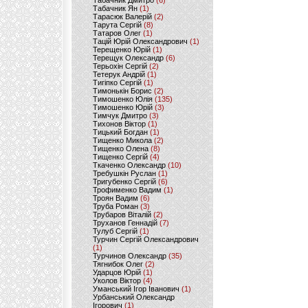
Табачник Дмитро
(6)
Табачник Ян
(1)
Тарасюк Валерій
(2)
Тарута Сергій
(8)
Татаров Олег
(1)
Тацій Юрій Олександрович
(1)
Терещенко Юрій
(1)
Терещук Олександр
(6)
Терьохін Сергій
(2)
Тетерук Андрій
(1)
Тигіпко Сергій
(1)
Тимонькін Борис
(2)
Тимошенко Юлія
(135)
Тимошенко Юрій
(3)
Тимчук Дмитро
(3)
Тихонов Віктор
(1)
Тицький Богдан
(1)
Тищенко Микола
(2)
Тищенко Олена
(8)
Тищенко Сергій
(4)
Ткаченко Олександр
(10)
Требушкін Руслан
(1)
Тригубенко Сергій
(6)
Трофименко Вадим
(1)
Троян Вадим
(6)
Труба Роман
(3)
Трубаров Віталій
(2)
Труханов Геннадій
(7)
Тулуб Сергій
(1)
Турчин Сергій Олександрович
(1)
Турчинов Олександр
(35)
Тягнибок Олег
(2)
Ударцов Юрій
(1)
Уколов Віктор
(4)
Уманський Ігор Іванович
(1)
Урбанський Олександр
Ігорович
(1)