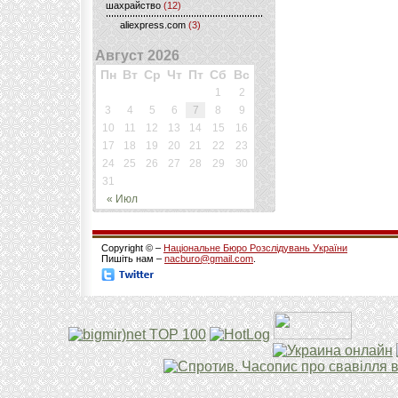
шахрайство
(12)
aliexpress.com
(3)
Август 2026
Пн
Вт
Ср
Чт
Пт
Сб
Вс
1
2
3
4
5
6
7
8
9
10
11
12
13
14
15
16
17
18
19
20
21
22
23
24
25
26
27
28
29
30
31
« Июл
Copyright © –
Національне Бюро Розслідувань України
Пишіть нам –
nacburo@gmail.com
.