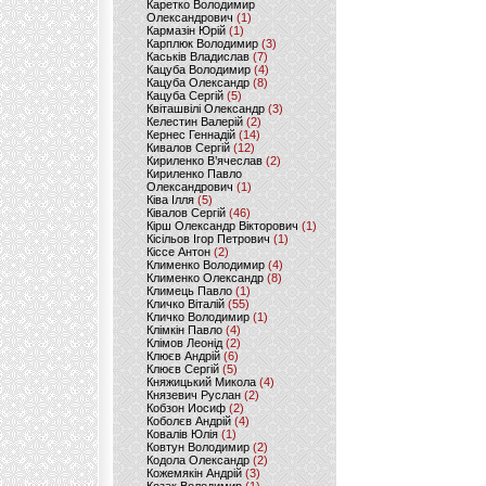
Каретко Володимир
Олександрович
(1)
Кармазін Юрій
(1)
Карплюк Володимир
(3)
Каськів Владислав
(7)
Кацуба Володимир
(4)
Кацуба Олександр
(8)
Кацуба Сергій
(5)
Квіташвілі Олександр
(3)
Келестин Валерій
(2)
Кернес Геннадій
(14)
Кивалов Сергій
(12)
Кириленко В’ячеслав
(2)
Кириленко Павло
Олександрович
(1)
Ківа Ілля
(5)
Ківалов Сергій
(46)
Кірш Олександр Вікторович
(1)
Кісільов Ігор Петрович
(1)
Кіссе Антон
(2)
Клименко Володимир
(4)
Клименко Олександр
(8)
Климець Павло
(1)
Кличко Віталій
(55)
Кличко Володимир
(1)
Клімкін Павло
(4)
Клімов Леонід
(2)
Клюєв Андрій
(6)
Клюєв Сергій
(5)
Княжицький Микола
(4)
Князевич Руслан
(2)
Кобзон Иосиф
(2)
Коболєв Андрій
(4)
Ковалів Юлія
(1)
Ковтун Володимир
(2)
Кодола Олександр
(2)
Кожемякін Андрій
(3)