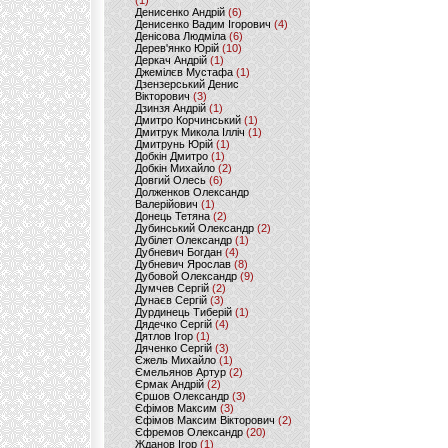
(1)
Денисенко Андрій
(6)
Денисенко Вадим Ігорович
(4)
Денісова Людміла
(6)
Дерев'янко Юрій
(10)
Деркач Андрій
(1)
Джемілєв Мустафа
(1)
Дзензерський Денис
Вікторович
(3)
Дзинзя Андрій
(1)
Дмитро Корчинський
(1)
Дмитрук Микола Ілліч
(1)
Дмитрунь Юрій
(1)
Добкін Дмитро
(1)
Добкін Михайло
(2)
Довгий Олесь
(6)
Долженков Олександр
Валерійович
(1)
Донець Тетяна
(2)
Дубинський Олександр
(2)
Дубілет Олександр
(1)
Дубневич Богдан
(4)
Дубневич Ярослав
(8)
Дубовой Олександр
(9)
Думчев Сергій
(2)
Дунаєв Сергій
(3)
Дурдинець Тиберій
(1)
Дядечко Сергій
(4)
Дятлов Ігор
(1)
Дяченко Сергій
(3)
Єжель Михайло
(1)
Ємельянов Артур
(2)
Єрмак Андрій
(2)
Єршов Олександр
(3)
Єфімов Максим
(3)
Єфімов Максим Вікторович
(2)
Єфремов Олександр
(20)
Жданов Ігор
(1)