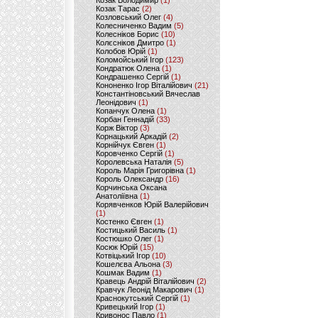
Козак Володимир
(1)
Козак Тарас
(2)
Козловський Олег
(4)
Колесниченко Вадим
(5)
Колесніков Борис
(10)
Колєсніков Дмитро
(1)
Колобов Юрій
(1)
Коломойський Ігор
(123)
Кондратюк Олена
(1)
Кондрашенко Сергій
(1)
Кононенко Ігор Віталійович
(21)
Константіновський Вячеслав
Леонідович
(1)
Копанчук Олена
(1)
Корбан Геннадій
(33)
Корж Віктор
(3)
Корнацький Аркадій
(2)
Корнійчук Євген
(1)
Коровченко Сергій
(1)
Королевська Наталія
(5)
Король Марія Григорівна
(1)
Король Олександр
(16)
Корчинська Оксана
Анатоліївна
(1)
Корявченков Юрій Валерійович
(1)
Костенко Євген
(1)
Костицький Василь
(1)
Костюшко Олег
(1)
Косюк Юрій
(15)
Котвіцький Ігор
(10)
Кошелєва Альона
(3)
Кошмак Вадим
(1)
Кравець Андрій Віталійович
(2)
Кравчук Леонід Макарович
(1)
Краснокутський Сергій
(1)
Кривецький Ігор
(1)
Кривонос Павло
(1)