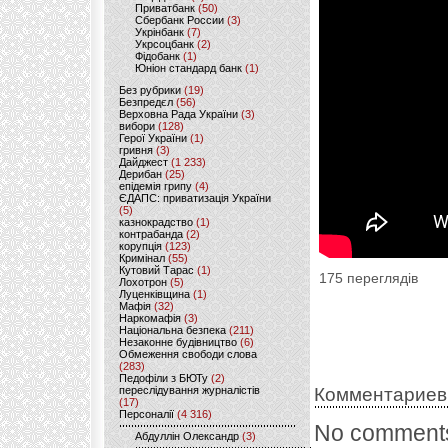
Приватбанк
(50)
Сбербанк России
(3)
Укрінбанк
(7)
Укрсоцбанк
(2)
Фідобанк
(1)
Юніон стандард банк
(1)
Без рубрики
(19)
Безпредєл
(56)
Верховна Рада України
(3)
вибори
(128)
Герої України
(1)
гривня
(3)
Дайджест
(1 233)
Дерибан
(25)
епідемія грипу
(4)
ЄДАПС: приватизація України
(5)
казнокрадство
(1)
контрабанда
(2)
корупція
(123)
Кримінал
(55)
Кутовий Тарас
(1)
175 переглядів
Лохотрон
(5)
Луценківщина
(1)
Мафія
(32)
Наркомафія
(3)
Національна безпека
(211)
Незаконне будівництво
(6)
Обмеження свободи слова
(283)
Педофіли з БЮТу
(2)
переслідування журналістів
Комментариев
(17)
Персоналії
(4 316)
No comments
Абдуллін Олександр
(3)