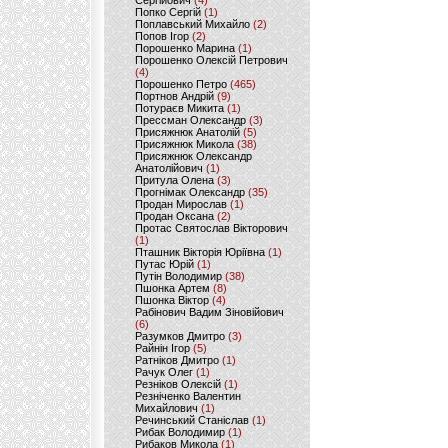
Сергійович
(4)
Попко Сергій
(1)
Поплавський Михайло
(2)
Попов Ігор
(2)
Порошенко Марина
(1)
Порошенко Олексій Петрович
(4)
Порошенко Петро
(465)
Портнов Андрій
(9)
Потураєв Микита
(1)
Прессман Олександр
(3)
Присяжнюк Анатолій
(5)
Присяжнюк Микола
(38)
Присяжнюк Олександр
Анатолійович
(1)
Притула Олена
(3)
Прогнімак Олександр
(35)
Продан Мирослав
(1)
Продан Оксана
(2)
Протас Святослав Вікторович
(1)
Пташник Вікторія Юріївна
(1)
Путас Юрій
(1)
Путін Володимир
(38)
Пшонка Артем
(8)
Пшонка Віктор
(4)
Рабінович Вадим Зіновійович
(6)
Разумков Дмитро
(3)
Райнін Ігор
(5)
Ратніков Дмитро
(1)
Рачук Олег
(1)
Резніков Олексій
(1)
Резніченко Валентин
Михайлович
(1)
Речинський Станіслав
(1)
Рибак Володимир
(1)
Рибаков Микола
(1)