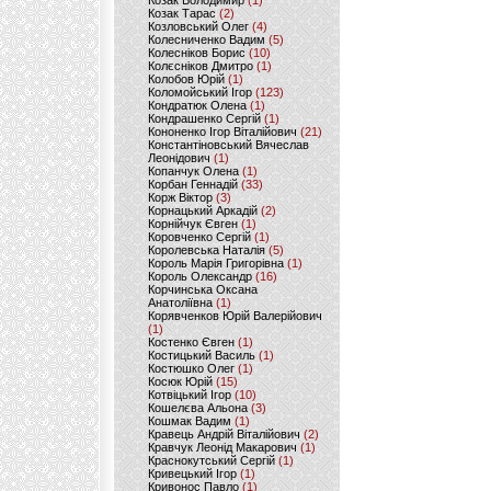
Козак Володимир
(1)
Козак Тарас
(2)
Козловський Олег
(4)
Колесниченко Вадим
(5)
Колесніков Борис
(10)
Колєсніков Дмитро
(1)
Колобов Юрій
(1)
Коломойський Ігор
(123)
Кондратюк Олена
(1)
Кондрашенко Сергій
(1)
Кононенко Ігор Віталійович
(21)
Константіновський Вячеслав
Леонідович
(1)
Копанчук Олена
(1)
Корбан Геннадій
(33)
Корж Віктор
(3)
Корнацький Аркадій
(2)
Корнійчук Євген
(1)
Коровченко Сергій
(1)
Королевська Наталія
(5)
Король Марія Григорівна
(1)
Король Олександр
(16)
Корчинська Оксана
Анатоліївна
(1)
Корявченков Юрій Валерійович
(1)
Костенко Євген
(1)
Костицький Василь
(1)
Костюшко Олег
(1)
Косюк Юрій
(15)
Котвіцький Ігор
(10)
Кошелєва Альона
(3)
Кошмак Вадим
(1)
Кравець Андрій Віталійович
(2)
Кравчук Леонід Макарович
(1)
Краснокутський Сергій
(1)
Кривецький Ігор
(1)
Кривонос Павло
(1)