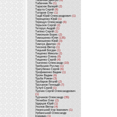
Табачник Дмитро
(6)
Табачник Ян
(1)
Тарасюк Валерій
(2)
Тарута Сергій
(8)
Татаров Олег
(1)
Тацій Юрій Олександрович
(1)
Терещенко Юрій
(1)
Терещук Олександр
(6)
Терьохін Сергій
(2)
Тетерук Андрій
(1)
Тигіпко Сергій
(1)
Тимонькін Борис
(2)
Тимошенко Юлія
(135)
Тимошенко Юрій
(3)
Тимчук Дмитро
(3)
Тихонов Віктор
(1)
Тицький Богдан
(1)
Тищенко Микола
(2)
Тищенко Олена
(8)
Тищенко Сергій
(4)
Ткаченко Олександр
(10)
Требушкін Руслан
(1)
Тригубенко Сергій
(6)
Трофименко Вадим
(1)
Троян Вадим
(6)
Труба Роман
(3)
Трубаров Віталій
(2)
Труханов Геннадій
(7)
Тулуб Сергій
(1)
Турчин Сергій Олександрович
(1)
Турчинов Олександр
(35)
Тягнибок Олег
(2)
Ударцов Юрій
(1)
Уколов Віктор
(4)
Уманський Ігор Іванович
(1)
Урбанський Олександр
Ігорович
(1)