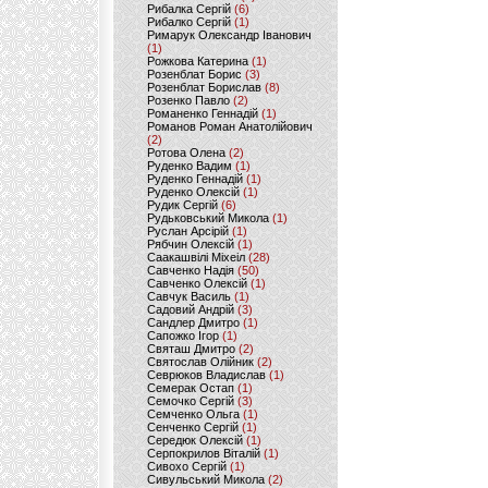
Рибалка Сергій
(6)
Рибалко Сергій
(1)
Римарук Олександр Іванович
(1)
Рожкова Катерина
(1)
Розенблат Борис
(3)
Розенблат Борислав
(8)
Розенко Павло
(2)
Романенко Геннадій
(1)
Романов Роман Анатолійович
(2)
Ротова Олена
(2)
Руденко Вадим
(1)
Руденко Геннадій
(1)
Руденко Олексій
(1)
Рудик Сергій
(6)
Рудьковський Микола
(1)
Руслан Арсірій
(1)
Рябчин Олексій
(1)
Саакашвілі Міхеіл
(28)
Савченко Надія
(50)
Савченко Олексій
(1)
Савчук Василь
(1)
Садовий Андрій
(3)
Сандлер Дмитро
(1)
Сапожко Ігор
(1)
Святаш Дмитро
(2)
Святослав Олійник
(2)
Севрюков Владислав
(1)
Семерак Остап
(1)
Семочко Сергій
(3)
Семченко Ольга
(1)
Сенченко Сергій
(1)
Середюк Олексій
(1)
Серпокрилов Віталій
(1)
Сивохо Сергій
(1)
Сивульський Микола
(2)