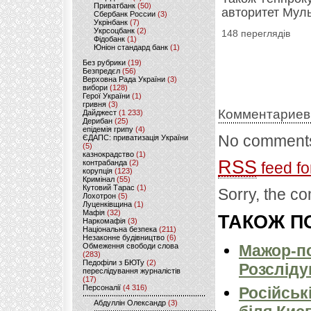
Приватбанк
(50)
авторитет Мул
Сбербанк России
(3)
Укрінбанк
(7)
Укрсоцбанк
(2)
148 переглядів
Фідобанк
(1)
Юніон стандард банк
(1)
Без рубрики
(19)
Безпредєл
(56)
Верховна Рада України
(3)
вибори
(128)
Герої України
(1)
гривня
(3)
Комментариев
Дайджест
(1 233)
Дерибан
(25)
епідемія грипу
(4)
No comments
ЄДАПС: приватизація України
(5)
казнокрадство
(1)
RSS
контрабанда
(2)
feed fo
корупція
(123)
Кримінал
(55)
Кутовий Тарас
(1)
Sorry, the co
Лохотрон
(5)
Луценківщина
(1)
Мафія
(32)
ТАКОЖ ПО
Наркомафія
(3)
Національна безпека
(211)
Незаконне будівництво
(6)
Обмеження свободи слова
Мажор-по
(283)
Педофіли з БЮТу
(2)
Розсліду
переслідування журналістів
(17)
Персоналії
(4 316)
Російськ
Абдуллін Олександр
(3)