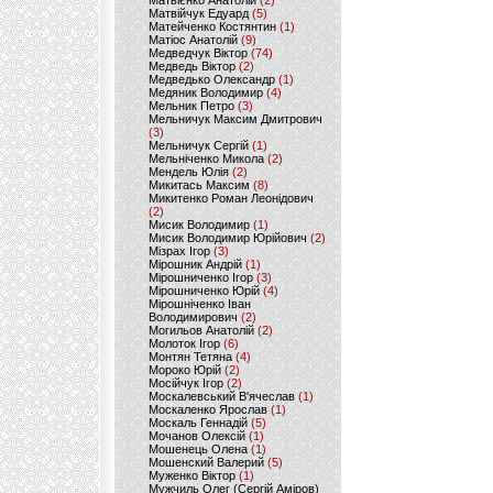
Матвієнко Анатолій
(2)
Матвійчук Едуард
(5)
Матейченко Костянтин
(1)
Матіос Анатолій
(9)
Медведчук Віктор
(74)
Медведь Віктор
(2)
Медведько Олександр
(1)
Медяник Володимир
(4)
Мельник Петро
(3)
Мельничук Максим Дмитрович
(3)
Мельничук Сергій
(1)
Мельніченко Микола
(2)
Мендель Юлія
(2)
Микитась Максим
(8)
Микитенко Роман Леонідович
(2)
Мисик Володимир
(1)
Мисик Володимир Юрійович
(2)
Мізрах Ігор
(3)
Мірошник Андрій
(1)
Мірошниченко Ігор
(3)
Мірошниченко Юрій
(4)
Мірошніченко Іван
Володимирович
(2)
Могильов Анатолій
(2)
Молоток Ігор
(6)
Монтян Тетяна
(4)
Мороко Юрій
(2)
Мосійчук Ігор
(2)
Москалевський В'ячеслав
(1)
Москаленко Ярослав
(1)
Москаль Геннадій
(5)
Мочанов Олексій
(1)
Мошенець Олена
(1)
Мошенский Валерий
(5)
Муженко Віктор
(1)
Мужчиль Олег (Сергій Аміров)