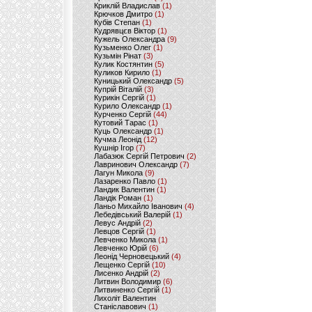
Криклій Владислав
(1)
Крючков Дмитро
(1)
Кубів Степан
(1)
Кудрявцєв Віктор
(1)
Кужель Олександра
(9)
Кузьменко Олег
(1)
Кузьмін Рінат
(3)
Кулик Костянтин
(5)
Куликов Кирило
(1)
Куницький Олександр
(5)
Купрій Віталій
(3)
Курикін Сергій
(1)
Курило Олександр
(1)
Курченко Сергій
(44)
Кутовий Тарас
(1)
Куць Олександр
(1)
Кучма Леонід
(12)
Кушнір Ігор
(7)
Лабазюк Сергій Петрович
(2)
Лавринович Олександр
(7)
Лагун Микола
(9)
Лазаренко Павло
(1)
Ландик Валентин
(1)
Ландік Роман
(1)
Ланьо Михайло Іванович
(4)
Лебедівський Валерій
(1)
Левус Андрій
(2)
Левцов Сергій
(1)
Левченко Микола
(1)
Левченко Юрій
(6)
Леонід Черновецький
(4)
Лещенко Сергій
(10)
Лисенко Андрій
(2)
Литвин Володимир
(6)
Литвиненко Сергій
(1)
Лихоліт Валентин
Станіславович
(1)