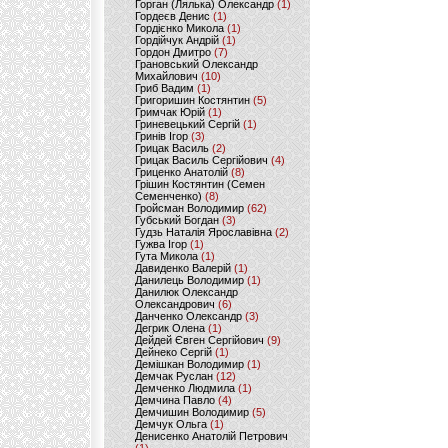
Горган (Лялька) Олександр
(1)
Гордеєв Денис
(1)
Гордієнко Микола
(1)
Гордійчук Андрій
(1)
Гордон Дмитро
(7)
Грановський Олександр
Михайлович
(10)
Гриб Вадим
(1)
Григоришин Костянтин
(5)
Гримчак Юрій
(1)
Гриневецький Сергій
(1)
Гринів Ігор
(3)
Грицак Василь
(2)
Грицак Василь Сергійович
(4)
Гриценко Анатолій
(8)
Грішин Костянтин (Семен
Семенченко)
(8)
Гройсман Володимир
(62)
Губський Богдан
(3)
Гудзь Наталія Ярославівна
(2)
Гужва Ігор
(1)
Гута Микола
(1)
Давиденко Валерій
(1)
Данилець Володимир
(1)
Данилюк Олександр
Олександрович
(6)
Данченко Олександр
(3)
Дегрик Олена
(1)
Дейдей Євген Сергійович
(9)
Дейнеко Сергій
(1)
Демішкан Володимир
(1)
Демчак Руслан
(12)
Демченко Людмила
(1)
Демчина Павло
(4)
Демчишин Володимир
(5)
Демчук Ольга
(1)
Денисенко Анатолій Петрович