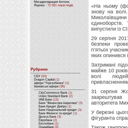
Мегадекларация Антона
«На ньому (фо
Яценко
- 72 091 переглядів
знову на волі.
Миколаївщин
єдиноборств. 
випустили із С
29 серпня 201
безпеки пров
п’ятьох учасни
яких опинився 
Затримані підо
Рубрики
майже 10 рокі
волі людей
CБУ
(64)
Dragon Capital
(1)
привласненням
афери "Укргазбанка"
(1)
банківські афери
(96)
31 серпня Жо
CityCommerce Bank
(1)
Union Standard Bank
(2)
заарештував 
VAB Банк
(13)
авторитета Мих
Банк "Фінансова ініціатива"
(3)
Банк Кредит Дніпро
(1)
Банк Національний кредит
(3)
У березні цьо
Банк Фінанси та кредит
(1)
Дельта Банк
(3)
фігуранта спра
Евробанк
(2)
Експобанк
(1)
Також генпрок
Ощадбанк
(5)