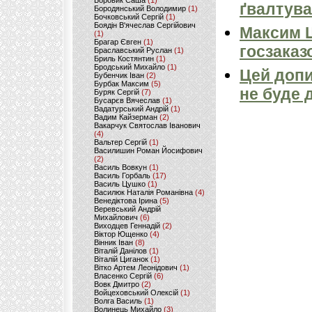
Боровик Саша
(1)
ґвалтува
Бородянський Володимир
(1)
Бочковський Сергій
(1)
Боядін В'ячеслав Сергійович
Максим 
(1)
Брагар Євген
(1)
госзаказ
Браславський Руслан
(1)
Бриль Костянтин
(1)
Бродський Михайло
(1)
Цей допи
Бубенчик Іван
(2)
Бурбак Максим
(5)
не буде 
Буряк Сергій
(7)
Бусарєв Вячеслав
(1)
Вадатурський Андрій
(1)
Вадим Кайзерман
(2)
Вакарчук Святослав Іванович
(4)
Вальтер Сергій
(1)
Василишин Роман Йосифович
(2)
Василь Вовкун
(1)
Василь Горбаль
(17)
Василь Цушко
(1)
Василюк Наталія Романівна
(4)
Венедіктова Ірина
(5)
Веревський Андрій
Михайлович
(6)
Виходцев Геннадій
(2)
Віктор Ющенко
(4)
Вінник Іван
(8)
Віталій Данілов
(1)
Віталій Циганок
(1)
Вітко Артем Леонідович
(1)
Власенко Сергій
(6)
Вовк Дмитро
(2)
Войцеховський Олексій
(1)
Волга Василь
(1)
Волинець Михайло
(3)