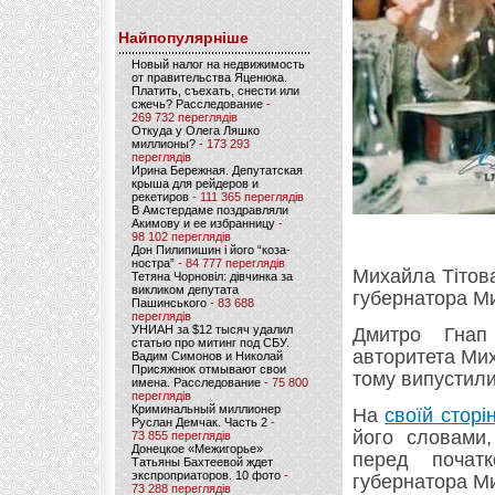
Найпопулярніше
Новый налог на недвижимость
от правительства Яценюка.
Платить, съехать, снести или
сжечь? Расследование
-
269 732 переглядів
Откуда у Олега Ляшко
миллионы?
- 173 293
переглядів
Ирина Бережная. Депутатская
крыша для рейдеров и
рекетиров
- 111 365 переглядів
В Амстердаме поздравляли
Акимову и ее избранницу
-
98 102 переглядів
Дон Пилипишин і його “коза-
ностра”
- 84 777 переглядів
Михайла Тітова
Тетяна Чорновіл: дівчинка за
викликом депутата
губернатора Ми
Пашинського
- 83 688
переглядів
УНИАН за $12 тысяч удалил
Дмитро Гнап 
статью про митинг под СБУ.
авторитета Мих
Вадим Симонов и Николай
Присяжнюк отмывают свои
тому випустили
имена. Расследование
- 75 800
переглядів
Криминальный миллионер
На
своїй сторі
Руслан Демчак. Часть 2
-
його словами,
73 855 переглядів
Донецкое «Межигорье»
перед почат
Татьяны Бахтеевой ждет
экспроприаторов. 10 фото
-
губернатора Ми
73 288 переглядів