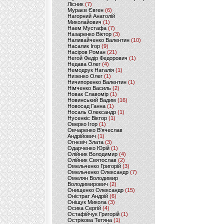
Лісник
(7)
Мураєв Євген
(6)
Нагорний Анатолій
Миколайович
(1)
Наем Мустафа
(7)
Назаренко Віктор
(3)
Наливайченко Валентин
(10)
Насалик Ігор
(9)
Насіров Роман
(21)
Негой Федір Федорович
(1)
Недава Олег
(4)
Немодрук Наталія
(1)
Низенко Олег
(1)
Ничипоренко Валентин
(1)
Німченко Василь
(2)
Новак Славомір
(1)
Новинський Вадим
(16)
Новосад Ганна
(1)
Носаль Олександр
(1)
Нусенкіс Віктор
(1)
Оверко Ігор
(1)
Овчаренко В'ячеслав
Андрійович
(1)
Огнєвіч Злата
(3)
Одарченко Юрій
(1)
Олійник Володимир
(4)
Олійник Святослав
(2)
Омельченко Григорій
(3)
Омельченко Олександр
(7)
Омелян Володимир
Володимирович
(2)
Онищенко Олександр
(15)
Оністрат Андрій
(6)
Оніщук Микола
(3)
Осика Сергій
(4)
Остафійчук Григорій
(1)
Острікова Тетяна
(1)