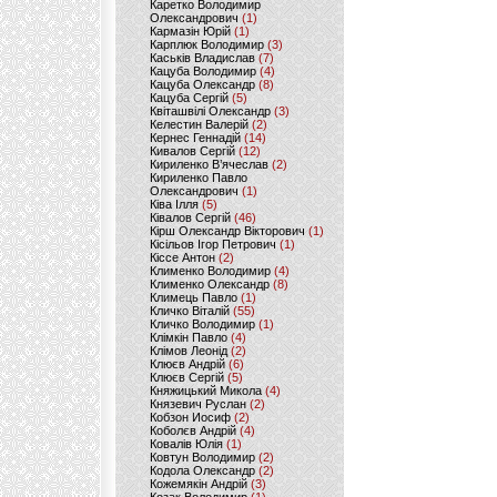
Каретко Володимир
Олександрович
(1)
Кармазін Юрій
(1)
Карплюк Володимир
(3)
Каськів Владислав
(7)
Кацуба Володимир
(4)
Кацуба Олександр
(8)
Кацуба Сергій
(5)
Квіташвілі Олександр
(3)
Келестин Валерій
(2)
Кернес Геннадій
(14)
Кивалов Сергій
(12)
Кириленко В’ячеслав
(2)
Кириленко Павло
Олександрович
(1)
Ківа Ілля
(5)
Ківалов Сергій
(46)
Кірш Олександр Вікторович
(1)
Кісільов Ігор Петрович
(1)
Кіссе Антон
(2)
Клименко Володимир
(4)
Клименко Олександр
(8)
Климець Павло
(1)
Кличко Віталій
(55)
Кличко Володимир
(1)
Клімкін Павло
(4)
Клімов Леонід
(2)
Клюєв Андрій
(6)
Клюєв Сергій
(5)
Княжицький Микола
(4)
Князевич Руслан
(2)
Кобзон Иосиф
(2)
Коболєв Андрій
(4)
Ковалів Юлія
(1)
Ковтун Володимир
(2)
Кодола Олександр
(2)
Кожемякін Андрій
(3)