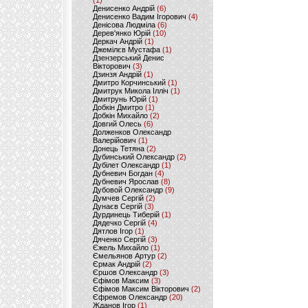
(1)
Денисенко Андрій
(6)
Денисенко Вадим Ігорович
(4)
Денісова Людміла
(6)
Дерев'янко Юрій
(10)
Деркач Андрій
(1)
Джемілєв Мустафа
(1)
Дзензерський Денис
Вікторович
(3)
Дзинзя Андрій
(1)
Дмитро Корчинський
(1)
Дмитрук Микола Ілліч
(1)
Дмитрунь Юрій
(1)
Добкін Дмитро
(1)
Добкін Михайло
(2)
Довгий Олесь
(6)
Долженков Олександр
Валерійович
(1)
Донець Тетяна
(2)
Дубинський Олександр
(2)
Дубілет Олександр
(1)
Дубневич Богдан
(4)
Дубневич Ярослав
(8)
Дубовой Олександр
(9)
Думчев Сергій
(2)
Дунаєв Сергій
(3)
Дурдинець Тиберій
(1)
Дядечко Сергій
(4)
Дятлов Ігор
(1)
Дяченко Сергій
(3)
Єжель Михайло
(1)
Ємельянов Артур
(2)
Єрмак Андрій
(2)
Єршов Олександр
(3)
Єфімов Максим
(3)
Єфімов Максим Вікторович
(2)
Єфремов Олександр
(20)
Жданов Ігор
(1)