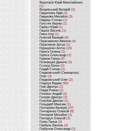
Воропаєв Юрій Миколайович
(1)
Вощевський Валерій
(2)
Гаврилова Лідія
(2)
Гаврилюк Михайло
(3)
Гавриш Степан
(1)
Галстян Авагім
(1)
Гарбуз Юрій
(1)
Гацько Василь
(1)
Гекко Ігор
(1)
Гелетей Валерій
(4)
Герасименко Микола
(4)
Герасимов Артур
(1)
Геращенко Антон
(15)
Герега Галина
(1)
Герега Олександр
(2)
Герман Ганна
(6)
Гетманцев Данило
(3)
Гєллєр Євген
(2)
Гладій Степан
(1)
Гладковський (Свинарчук)
Олег
(4)
Гладковський Олег
(2)
Гладчук Вадим
(82)
Гнап Дмитро
(2)
Говда Роман
(1)
Головач Андрій
(2)
Головін Дмитро
(2)
Голубов Дмитро
(1)
Гольдарб Максим
(1)
Гонтарева Валерія
(47)
Гончаренко Олексій
(8)
Гончаров Михайло
(1)
Гончарук Олексій
(2)
Гопко Ганна
(3)
Горбаль Василь
(2)
Горбунов Олександр
(1)