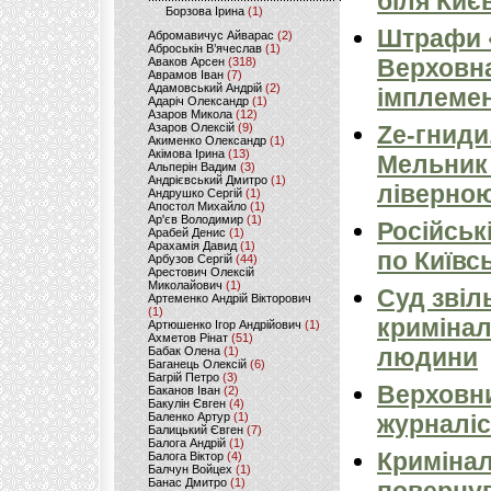
біля Киє
Борзова Ірина
(1)
Штрафи «
Абромавичус Айварас
(2)
Аброськін В’ячеслав
(1)
Верховна
Аваков Арсен
(318)
Аврамов Іван
(7)
Адамовський Андрій
(2)
імплемен
Адаріч Олександр
(1)
Азаров Микола
(12)
Азаров Олексій
(9)
Ze-гниди
Акименко Олександр
(1)
Акімова Ірина
(13)
Мельник
Альперін Вадим
(3)
Андрієвський Дмитро
(1)
ліверно
Андрушко Сергій
(1)
Апостол Михайло
(1)
Ар'єв Володимир
(1)
Російськ
Арабей Денис
(1)
Арахамія Давид
(1)
по Київсь
Арбузов Сергій
(44)
Арестович Олексій
Миколайович
(1)
Суд звіл
Артеменко Андрій Вікторович
(1)
кримінал
Артюшенко Ігор Андрійович
(1)
Ахметов Рінат
(51)
людини
Бабак Олена
(1)
Баганець Олексій
(6)
Багрій Петро
(3)
Верховни
Баканов Іван
(2)
Бакулін Євген
(4)
Баленко Артур
(1)
журналіс
Балицький Євген
(7)
Балога Андрій
(1)
Кримінал
Балога Віктор
(4)
Балчун Войцех
(1)
Банас Дмитро
(1)