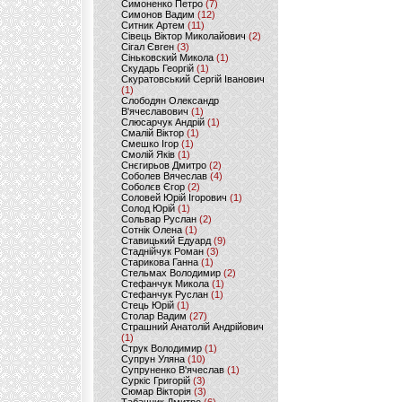
Симоненко Петро
(7)
Симонов Вадим
(12)
Ситник Артем
(11)
Сівець Віктор Миколайович
(2)
Сігал Євген
(3)
Сіньковский Микола
(1)
Скударь Георгій
(1)
Скуратовський Сергій Іванович
(1)
Слободян Олександр
В'ячеславович
(1)
Слюсарчук Андрій
(1)
Смалій Віктор
(1)
Смешко Ігор
(1)
Смолій Яків
(1)
Снєгирьов Дмитро
(2)
Соболев Вячеслав
(4)
Соболєв Єгор
(2)
Соловей Юрій Ігорович
(1)
Солод Юрій
(1)
Сольвар Руслан
(2)
Сотнік Олена
(1)
Ставицький Едуард
(9)
Стаднійчук Роман
(3)
Старикова Ганна
(1)
Стельмах Володимир
(2)
Стефанчук Микола
(1)
Стефанчук Руслан
(1)
Стець Юрій
(1)
Столар Вадим
(27)
Страшний Анатолій Андрійович
(1)
Струк Володимир
(1)
Супрун Уляна
(10)
Супруненко В'ячеслав
(1)
Суркіс Григорій
(3)
Сюмар Вікторія
(3)