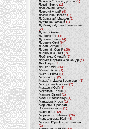
Лівшиць Олександр Ілліч
(2)
Ложкін Борис
(13)
Лозінський Віктор
(9)
Лозовий Андрій
(6)
Локтіонова Наталя
(1)
Лубківський Маркіян
(1)
Лубченко Олексій
(1)
Лук'янчук Руслан Валерійович
(2)
Лукаш Олена
(3)
Луценко Ігор
(4)
Луценко Ірина
(14)
Луценко Юрій
(94)
Львов Богдан
(1)
Льовочкін Сергій
(29)
Льовочкіна Юлія
(7)
Любченко Олексій
(1)
Лялька (Горган) Олександр
(4)
Лях Вадим
(1)
Ляшко Олег
(85)
М'ялик Віктор
(1)
Магута Роман
(1)
Мазепа Ігор
(2)
Макар'ян Давид Борисович
(1)
Макаренко Анатолій
(2)
Македон Юрій
(3)
Максімов Сергій
(1)
Маліков Віталій
(1)
Малінін Олександр
(1)
Манцуров Игорь
(1)
Маркевич Ярослав
Володимирович
(1)
Марков Ігор
(2)
Мартиненко Микола
(26)
Марушевська Юлія
(3)
Маслов Юрій Костянтинович
(2)