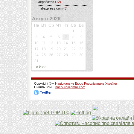
шахрайство
(12)
aliexpress.com
(3)
Август 2026
Пн
Вт
Ср
Чт
Пт
Сб
Вс
1
2
3
4
5
6
7
8
9
10
11
12
13
14
15
16
17
18
19
20
21
22
23
24
25
26
27
28
29
30
31
« Июл
Copyright © –
Національне Бюро Розслідувань України
Пишіть нам –
nacburo@gmail.com
.