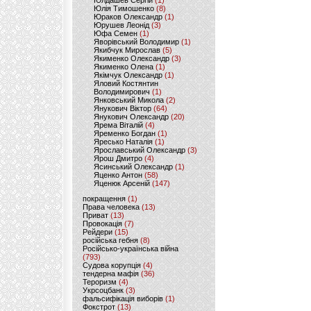
Юлдашев Сергій
(1)
Юлія Тимошенко
(8)
Юраков Олександр
(1)
Юрушев Леонід
(3)
Юфа Семен
(1)
Яворівський Володимир
(1)
Якибчук Мирослав
(5)
Якименко Олександр
(3)
Якименко Олена
(1)
Якімчук Олександр
(1)
Яловий Костянтин
Володимирович
(1)
Янковський Микола
(2)
Янукович Віктор
(64)
Янукович Олександр
(20)
Ярема Віталій
(4)
Яременко Богдан
(1)
Яресько Наталія
(1)
Ярославський Олександр
(3)
Ярош Дмитро
(4)
Ясинський Олександр
(1)
Яценко Антон
(58)
Яценюк Арсеній
(147)
покращення
(1)
Права человека
(13)
Приват
(13)
Провокація
(7)
Рейдери
(15)
російська гебня
(8)
Російсько-українська війна
(793)
Судова корупція
(4)
тендерна мафія
(36)
Тероризм
(4)
Укрсоцбанк
(3)
фальсифікація виборів
(1)
Фокстрот
(13)