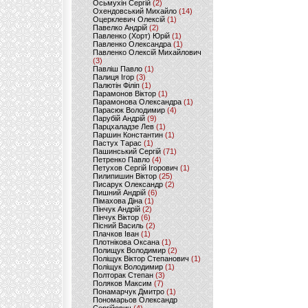
Осьмухін Сергій
(2)
Охендовський Михайло
(14)
Оцерклевич Олексій
(1)
Павелко Андрій
(2)
Павленко (Хорт) Юрій
(1)
Павленко Олександра
(1)
Павленко Олексій Михайлович
(3)
Павліш Павло
(1)
Палиця Ігор
(3)
Палютін Філіп
(1)
Парамонов Віктор
(1)
Парамонова Олександра
(1)
Парасюк Володимир
(4)
Парубій Андрій
(9)
Парцхаладзе Лев
(1)
Паршин Константин
(1)
Пастух Тарас
(1)
Пашинський Сергій
(71)
Петренко Павло
(4)
Петухов Сергій Ігорович
(1)
Пилипишин Віктор
(25)
Писарук Олександр
(2)
Пишний Андрій
(6)
Пімахова Діна
(1)
Пінчук Андрій
(2)
Пінчук Віктор
(6)
Пісний Василь
(2)
Плачков Іван
(1)
Плотнікова Оксана
(1)
Полищук Володимир
(2)
Поліщук Віктор Степанович
(1)
Поліщук Володимир
(1)
Полторак Степан
(3)
Поляков Максим
(7)
Понамарчук Дмитро
(1)
Пономарьов Олександр