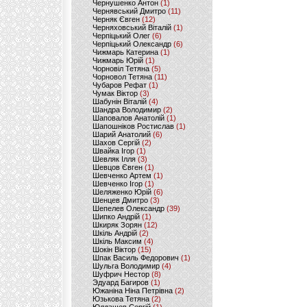
Чернушенко Антон
(1)
Чернявський Дмитро
(11)
Черняк Євген
(12)
Черняховський Віталій
(1)
Черпіцький Олег
(6)
Черпіцький Олександр
(6)
Чижмарь Катерина
(1)
Чижмарь Юрій
(1)
Чорновіл Тетяна
(5)
Чорновол Тетяна
(11)
Чубаров Рефат
(1)
Чумак Віктор
(3)
Шабунін Віталій
(4)
Шандра Володимир
(2)
Шаповалов Анатолій
(1)
Шапошніков Ростислав
(1)
Шарий Анатолий
(6)
Шахов Сергій
(2)
Швайка Ігор
(1)
Шевляк Ілля
(3)
Шевцов Євген
(1)
Шевченко Артем
(1)
Шевченко Ігор
(1)
Шеляженко Юрій
(6)
Шенцев Дмитро
(3)
Шепелев Олександр
(39)
Шипко Андрій
(1)
Шкиряк Зорян
(12)
Шкіль Андрій
(2)
Шкіль Максим
(4)
Шокін Віктор
(15)
Шпак Василь Федорович
(1)
Шульга Володимир
(4)
Шуфрич Нестор
(8)
Эдуард Багиров
(1)
Южаніна Ніна Петрівна
(2)
Юзькова Тетяна
(2)