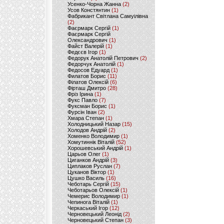
Усенко-Чорна Жанна
(2)
Усов Констянтин
(1)
Фабрикант Світлана Самуілівна
(2)
Фаєрмарк Сергій
(1)
Фаєрмарк Сергій
Олександрович
(1)
Файст Валерій
(1)
Федєєв Ігор
(1)
Федорук Анатолій Петрович
(2)
Федорчук Анатолій
(1)
Федосов Едуард
(1)
Филатов Борис
(11)
Філатов Олексій
(6)
Фірташ Дмитро
(28)
Фріз Ірина
(1)
Фукс Павло
(7)
Фуксман Борис
(1)
Фурсін Іван
(2)
Хмара Степан
(1)
Холодницький Назар
(15)
Холодов Андрій
(2)
Хоменко Володимир
(1)
Хомутиннік Віталій
(52)
Хорошевський Андрій
(1)
Царьов Олег
(1)
Циганков Андрій
(3)
Циплаков Руслан
(7)
Цуканов Віктор
(1)
Цушко Василь
(16)
Чеботарь Сергій
(15)
Чеботарьов Олексій
(1)
Чемерис Володимир
(1)
Чепинога Віталій
(1)
Черкаський Ігор
(12)
Черновецький Леонід
(2)
Черновецький Степан
(3)