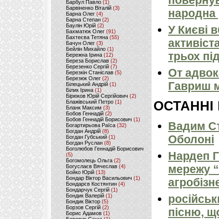
повернув
Барбул Павло
(1)
Барвіненко Віталій
(3)
народна 
Барна Олег
(4)
Барна Степан
(2)
Баулін Юрій
(2)
У Києві 
Бахматюк Олег
(91)
Бахтеєва Тетяна
(55)
активіст
Бачун Олег
(3)
Бейлін Михайло
(1)
трьох пі
Бережна Ірина
(12)
Береза Борислав
(2)
Березенко Сергій
(7)
От адвок
Березкін Станіслав
(5)
Березюк Олег
(2)
Гавриш м
Білецький Андрій
(1)
Білик Ірина
(1)
Бірюков Юрій Сергійович
(2)
Блажівський Петро
(1)
ОСТАННІ
Бланк Максим
(3)
Бобов Геннадій
(2)
Бобов Геннадій Борисович
(1)
Вадим Ст
Богартирьова Раїса
(32)
Богдан Андрій
(8)
Оболоні
Богдан Губський
(1)
Богдан Руслан
(8)
Боголюбов Геннадій Борисович
Нардеп 
(5)
Богомолець Ольга
(2)
мережу “
Богуслаєв Вячеслав
(4)
Бойко Юрій
(13)
Бондар Віктор Васильович
(1)
агробізн
Бондарєв Костянтин
(4)
Бондарчук Сергій
(1)
Бондик Валерій
(1)
російськ
Бондик Віктор
(5)
Борзов Сергiй
(2)
пісню, щ
Борис Адамов
(1)