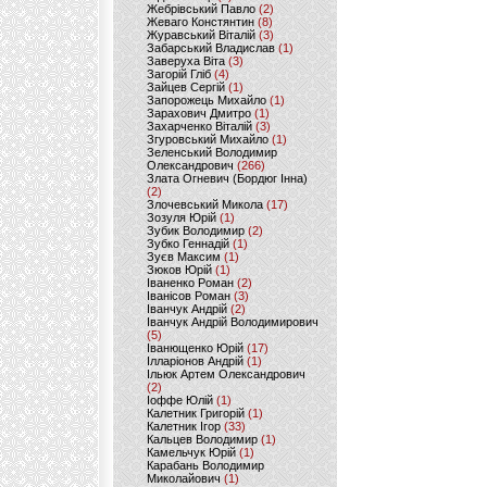
Жебрівський Павло
(2)
Жеваго Констянтин
(8)
Журавський Віталій
(3)
Забарський Владислав
(1)
Заверуха Віта
(3)
Загорій Гліб
(4)
Зайцев Сергій
(1)
Запорожець Михайло
(1)
Зарахович Дмитро
(1)
Захарченко Віталій
(3)
Згуровський Михайло
(1)
Зеленський Володимир
Олександрович
(266)
Злата Огневич (Бордюг Інна)
(2)
Злочевський Микола
(17)
Зозуля Юрій
(1)
Зубик Володимир
(2)
Зубко Геннадій
(1)
Зуєв Максим
(1)
Зюков Юрій
(1)
Іваненко Роман
(2)
Іванісов Роман
(3)
Іванчук Андрій
(2)
Іванчук Андрій Володимирович
(5)
Іванющенко Юрій
(17)
Ілларіонов Андрій
(1)
Ільюк Артем Олександрович
(2)
Іоффе Юлій
(1)
Калетник Григорій
(1)
Калетник Ігор
(33)
Кальцев Володимир
(1)
Камельчук Юрій
(1)
Карабань Володимир
Миколайович
(1)