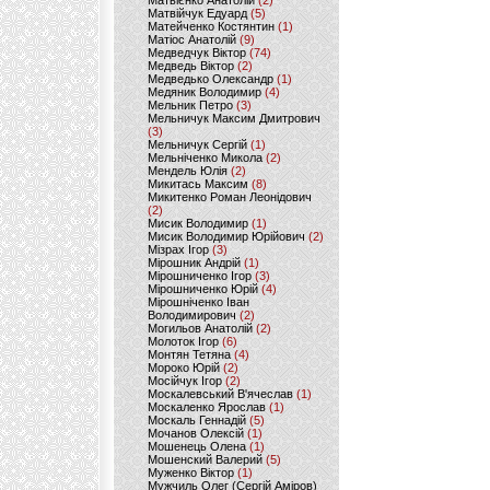
Матвієнко Анатолій
(2)
Матвійчук Едуард
(5)
Матейченко Костянтин
(1)
Матіос Анатолій
(9)
Медведчук Віктор
(74)
Медведь Віктор
(2)
Медведько Олександр
(1)
Медяник Володимир
(4)
Мельник Петро
(3)
Мельничук Максим Дмитрович
(3)
Мельничук Сергій
(1)
Мельніченко Микола
(2)
Мендель Юлія
(2)
Микитась Максим
(8)
Микитенко Роман Леонідович
(2)
Мисик Володимир
(1)
Мисик Володимир Юрійович
(2)
Мізрах Ігор
(3)
Мірошник Андрій
(1)
Мірошниченко Ігор
(3)
Мірошниченко Юрій
(4)
Мірошніченко Іван
Володимирович
(2)
Могильов Анатолій
(2)
Молоток Ігор
(6)
Монтян Тетяна
(4)
Мороко Юрій
(2)
Мосійчук Ігор
(2)
Москалевський В'ячеслав
(1)
Москаленко Ярослав
(1)
Москаль Геннадій
(5)
Мочанов Олексій
(1)
Мошенець Олена
(1)
Мошенский Валерий
(5)
Муженко Віктор
(1)
Мужчиль Олег (Сергій Аміров)