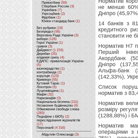
Норматив корот
Приватбанк
(50)
не менше 60%,
Сбербанк России
(3)
Укрінбанк
(7)
Дніпро (45,97%)
Укрсоцбанк
(2)
Фідобанк
(1)
Юніон стандард банк
(1)
14 банків з 8
Без рубрики
(19)
кредитного ри
Безпредєл
(56)
становити не б
Верховна Рада України
(3)
вибори
(128)
Герої України
(1)
Норматив Н7 п
гривня
(3)
Дайджест
(1 233)
Перший інвес
Дерибан
(25)
Акордбанк (50
епідемія грипу
(4)
ЄДАПС: приватизація України
Дніпро (137,5
(5)
казнокрадство
(1)
Альфа-банк (
контрабанда
(2)
(142,33%), Укр
корупція
(123)
Кримінал
(55)
Кутовий Тарас
(1)
Список поруш
Лохотрон
(5)
Луценківщина
(1)
норматив з 83,
Мафія
(32)
Наркомафія
(3)
Національна безпека
(211)
Норматив велик
Незаконне будівництво
(6)
розміру регуля
Обмеження свободи слова
(283)
(1288,88%) і Б
Педофіли з БЮТу
(2)
переслідування журналістів
(17)
Норматив мак
Персоналії
(4 316)
операціями з 
Абдуллін Олександр
(3)