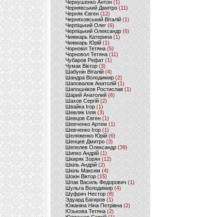
Чернушенко Антон
(1)
Чернявський Дмитро
(11)
Черняк Євген
(12)
Черняховський Віталій
(1)
Черпіцький Олег
(6)
Черпіцький Олександр
(6)
Чижмарь Катерина
(1)
Чижмарь Юрій
(1)
Чорновіл Тетяна
(5)
Чорновол Тетяна
(11)
Чубаров Рефат
(1)
Чумак Віктор
(3)
Шабунін Віталій
(4)
Шандра Володимир
(2)
Шаповалов Анатолій
(1)
Шапошніков Ростислав
(1)
Шарий Анатолий
(6)
Шахов Сергій
(2)
Швайка Ігор
(1)
Шевляк Ілля
(3)
Шевцов Євген
(1)
Шевченко Артем
(1)
Шевченко Ігор
(1)
Шеляженко Юрій
(6)
Шенцев Дмитро
(3)
Шепелев Олександр
(39)
Шипко Андрій
(1)
Шкиряк Зорян
(12)
Шкіль Андрій
(2)
Шкіль Максим
(4)
Шокін Віктор
(15)
Шпак Василь Федорович
(1)
Шульга Володимир
(4)
Шуфрич Нестор
(8)
Эдуард Багиров
(1)
Южаніна Ніна Петрівна
(2)
Юзькова Тетяна
(2)