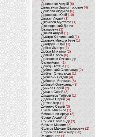
(1)
Денисенко Андрій
(6)
Денисенко Вадим Ігорович
(4)
Денісова Людміла
(6)
Дерев'янко Юрій
(10)
Деркач Андрій
(1)
Джемілєв Мустафа
(1)
Дзензерський Денис
Вікторович
(3)
Дзинзя Андрій
(1)
Дмитро Корчинський
(1)
Дмитрук Микола Ілліч
(1)
Дмитрунь Юрій
(1)
Добкін Дмитро
(1)
Добкін Михайло
(2)
Довгий Олесь
(6)
Долженков Олександр
Валерійович
(1)
Донець Тетяна
(2)
Дубинський Олександр
(2)
Дубілет Олександр
(1)
Дубневич Богдан
(4)
Дубневич Ярослав
(8)
Дубовой Олександр
(9)
Думчев Сергій
(2)
Дунаєв Сергій
(3)
Дурдинець Тиберій
(1)
Дядечко Сергій
(4)
Дятлов Ігор
(1)
Дяченко Сергій
(3)
Єжель Михайло
(1)
Ємельянов Артур
(2)
Єрмак Андрій
(2)
Єршов Олександр
(3)
Єфімов Максим
(3)
Єфімов Максим Вікторович
(2)
Єфремов Олександр
(20)
Жданов Ігор
(1)