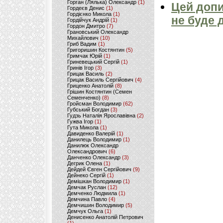
Горган (Лялька) Олександр
(1)
Цей допи
Гордеєв Денис
(1)
Гордієнко Микола
(1)
не буде 
Гордійчук Андрій
(1)
Гордон Дмитро
(7)
Грановський Олександр
Михайлович
(10)
Гриб Вадим
(1)
Григоришин Костянтин
(5)
Гримчак Юрій
(1)
Гриневецький Сергій
(1)
Гринів Ігор
(3)
Грицак Василь
(2)
Грицак Василь Сергійович
(4)
Гриценко Анатолій
(8)
Грішин Костянтин (Семен
Семенченко)
(8)
Гройсман Володимир
(62)
Губський Богдан
(3)
Гудзь Наталія Ярославівна
(2)
Гужва Ігор
(1)
Гута Микола
(1)
Давиденко Валерій
(1)
Данилець Володимир
(1)
Данилюк Олександр
Олександрович
(6)
Данченко Олександр
(3)
Дегрик Олена
(1)
Дейдей Євген Сергійович
(9)
Дейнеко Сергій
(1)
Демішкан Володимир
(1)
Демчак Руслан
(12)
Демченко Людмила
(1)
Демчина Павло
(4)
Демчишин Володимир
(5)
Демчук Ольга
(1)
Денисенко Анатолій Петрович