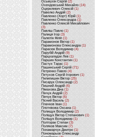
Осьмухін Сергій
(2)
Охендовський Михайло
(14)
Оцерклевич Олексій
(1)
Павелко Андрій
(2)
Павленко (Хорт) Юрій
(1)
Павленко Олександра
(1)
Павленко Олексій Михайлович
(3)
Павліш Павло
(1)
Палиця Ігор
(3)
Палютін Філіп
(1)
Парамонов Віктор
(1)
Парамонова Олександра
(1)
Парасюк Володимир
(4)
Парубій Андрій
(9)
Парцхаладзе Лев
(1)
Паршин Константин
(1)
Пастух Тарас
(1)
Пашинський Сергій
(71)
Петренко Павло
(4)
Петухов Сергій Ігорович
(1)
Пилипишин Віктор
(25)
Писарук Олександр
(2)
Пишний Андрій
(6)
Пімахова Діна
(1)
Пінчук Андрій
(2)
Пінчук Віктор
(6)
Пісний Василь
(2)
Плачков Іван
(1)
Плотнікова Оксана
(1)
Полищук Володимир
(2)
Поліщук Віктор Степанович
(1)
Поліщук Володимир
(1)
Полторак Степан
(3)
Поляков Максим
(7)
Понамарчук Дмитро
(1)
Пономарьов Олександр