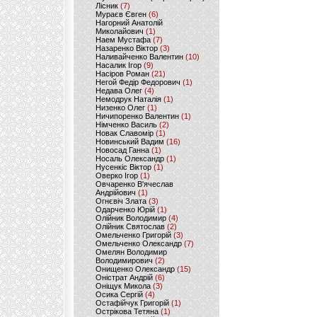
Лісник
(7)
Мураєв Євген
(6)
Нагорний Анатолій
Миколайович
(1)
Наем Мустафа
(7)
Назаренко Віктор
(3)
Наливайченко Валентин
(10)
Насалик Ігор
(9)
Насіров Роман
(21)
Негой Федір Федорович
(1)
Недава Олег
(4)
Немодрук Наталія
(1)
Низенко Олег
(1)
Ничипоренко Валентин
(1)
Німченко Василь
(2)
Новак Славомір
(1)
Новинський Вадим
(16)
Новосад Ганна
(1)
Носаль Олександр
(1)
Нусенкіс Віктор
(1)
Оверко Ігор
(1)
Овчаренко В'ячеслав
Андрійович
(1)
Огнєвіч Злата
(3)
Одарченко Юрій
(1)
Олійник Володимир
(4)
Олійник Святослав
(2)
Омельченко Григорій
(3)
Омельченко Олександр
(7)
Омелян Володимир
Володимирович
(2)
Онищенко Олександр
(15)
Оністрат Андрій
(6)
Оніщук Микола
(3)
Осика Сергій
(4)
Остафійчук Григорій
(1)
Острікова Тетяна
(1)