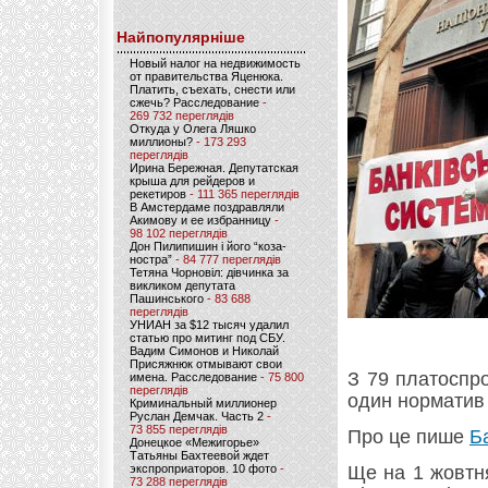
Найпопулярніше
Новый налог на недвижимость
от правительства Яценюка.
Платить, съехать, снести или
сжечь? Расследование
-
269 732 переглядів
Откуда у Олега Ляшко
миллионы?
- 173 293
переглядів
Ирина Бережная. Депутатская
крыша для рейдеров и
рекетиров
- 111 365 переглядів
В Амстердаме поздравляли
Акимову и ее избранницу
-
98 102 переглядів
Дон Пилипишин і його “коза-
ностра”
- 84 777 переглядів
Тетяна Чорновіл: дівчинка за
викликом депутата
Пашинського
- 83 688
переглядів
УНИАН за $12 тысяч удалил
статью про митинг под СБУ.
Вадим Симонов и Николай
Присяжнюк отмывают свои
З 79 платоспр
имена. Расследование
- 75 800
переглядів
один норматив 
Криминальный миллионер
Руслан Демчак. Часть 2
-
73 855 переглядів
Про це пише
Б
Донецкое «Межигорье»
Татьяны Бахтеевой ждет
экспроприаторов. 10 фото
-
Ще на 1 жовтн
73 288 переглядів