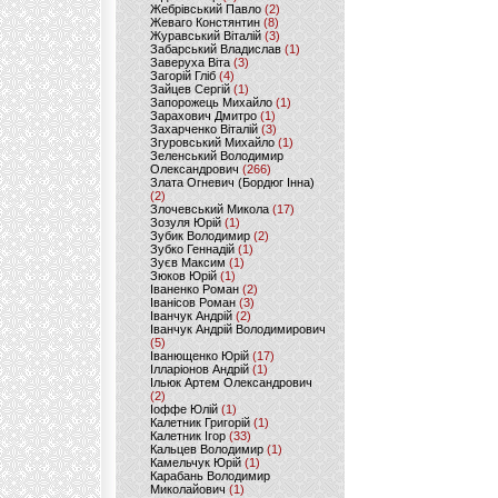
Жебрівський Павло
(2)
Жеваго Констянтин
(8)
Журавський Віталій
(3)
Забарський Владислав
(1)
Заверуха Віта
(3)
Загорій Гліб
(4)
Зайцев Сергій
(1)
Запорожець Михайло
(1)
Зарахович Дмитро
(1)
Захарченко Віталій
(3)
Згуровський Михайло
(1)
Зеленський Володимир
Олександрович
(266)
Злата Огневич (Бордюг Інна)
(2)
Злочевський Микола
(17)
Зозуля Юрій
(1)
Зубик Володимир
(2)
Зубко Геннадій
(1)
Зуєв Максим
(1)
Зюков Юрій
(1)
Іваненко Роман
(2)
Іванісов Роман
(3)
Іванчук Андрій
(2)
Іванчук Андрій Володимирович
(5)
Іванющенко Юрій
(17)
Ілларіонов Андрій
(1)
Ільюк Артем Олександрович
(2)
Іоффе Юлій
(1)
Калетник Григорій
(1)
Калетник Ігор
(33)
Кальцев Володимир
(1)
Камельчук Юрій
(1)
Карабань Володимир
Миколайович
(1)