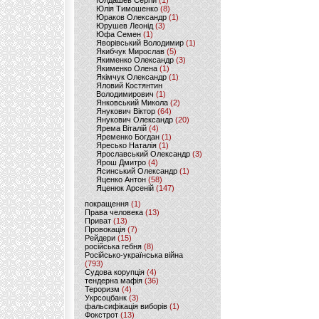
Юлдашев Сергій
(1)
Юлія Тимошенко
(8)
Юраков Олександр
(1)
Юрушев Леонід
(3)
Юфа Семен
(1)
Яворівський Володимир
(1)
Якибчук Мирослав
(5)
Якименко Олександр
(3)
Якименко Олена
(1)
Якімчук Олександр
(1)
Яловий Костянтин
Володимирович
(1)
Янковський Микола
(2)
Янукович Віктор
(64)
Янукович Олександр
(20)
Ярема Віталій
(4)
Яременко Богдан
(1)
Яресько Наталія
(1)
Ярославський Олександр
(3)
Ярош Дмитро
(4)
Ясинський Олександр
(1)
Яценко Антон
(58)
Яценюк Арсеній
(147)
покращення
(1)
Права человека
(13)
Приват
(13)
Провокація
(7)
Рейдери
(15)
російська гебня
(8)
Російсько-українська війна
(793)
Судова корупція
(4)
тендерна мафія
(36)
Тероризм
(4)
Укрсоцбанк
(3)
фальсифікація виборів
(1)
Фокстрот
(13)