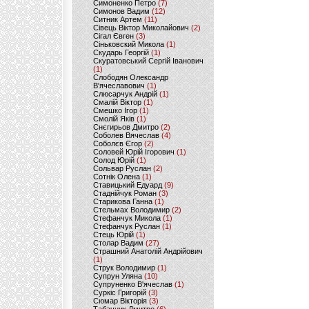
Симоненко Петро
(7)
Симонов Вадим
(12)
Ситник Артем
(11)
Сівець Віктор Миколайович
(2)
Сігал Євген
(3)
Сіньковский Микола
(1)
Скударь Георгій
(1)
Скуратовський Сергій Іванович
(1)
Слободян Олександр
В'ячеславович
(1)
Слюсарчук Андрій
(1)
Смалій Віктор
(1)
Смешко Ігор
(1)
Смолій Яків
(1)
Снєгирьов Дмитро
(2)
Соболев Вячеслав
(4)
Соболєв Єгор
(2)
Соловей Юрій Ігорович
(1)
Солод Юрій
(1)
Сольвар Руслан
(2)
Сотнік Олена
(1)
Ставицький Едуард
(9)
Стаднійчук Роман
(3)
Старикова Ганна
(1)
Стельмах Володимир
(2)
Стефанчук Микола
(1)
Стефанчук Руслан
(1)
Стець Юрій
(1)
Столар Вадим
(27)
Страшний Анатолій Андрійович
(1)
Струк Володимир
(1)
Супрун Уляна
(10)
Супруненко В'ячеслав
(1)
Суркіс Григорій
(3)
Сюмар Вікторія
(3)