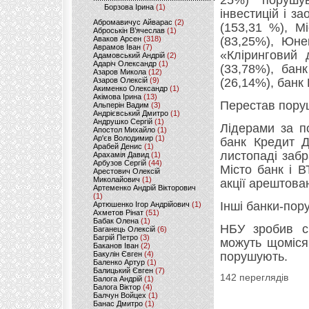
25%) порушув
Борзова Ірина
(1)
інвестицій і з
Абромавичус Айварас
(2)
(153,31 %), М
Аброськін В’ячеслав
(1)
Аваков Арсен
(318)
(83,25%), Юне
Аврамов Іван
(7)
«Кліринговий 
Адамовський Андрій
(2)
Адаріч Олександр
(1)
(33,78%), бан
Азаров Микола
(12)
Азаров Олексій
(9)
(26,14%), банк
Акименко Олександр
(1)
Акімова Ірина
(13)
Перестав пору
Альперін Вадим
(3)
Андрієвський Дмитро
(1)
Андрушко Сергій
(1)
Лідерами за п
Апостол Михайло
(1)
Ар'єв Володимир
(1)
банк Кредит Д
Арабей Денис
(1)
листопаді заб
Арахамія Давид
(1)
Арбузов Сергій
(44)
Місто банк і В
Арестович Олексій
Миколайович
(1)
акції арештован
Артеменко Андрій Вікторович
(1)
Інші банки-пор
Артюшенко Ігор Андрійович
(1)
Ахметов Рінат
(51)
Бабак Олена
(1)
НБУ зробив си
Баганець Олексій
(6)
Багрій Петро
(3)
можуть щоміся
Баканов Іван
(2)
Бакулін Євген
(4)
порушують.
Баленко Артур
(1)
Балицький Євген
(7)
142 переглядів
Балога Андрій
(1)
Балога Віктор
(4)
Балчун Войцех
(1)
Банас Дмитро
(1)