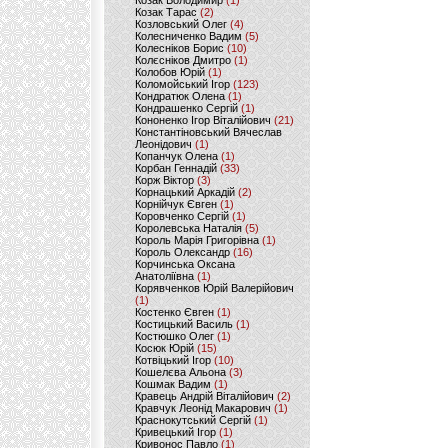
Козак Володимир
(1)
Козак Тарас
(2)
Козловський Олег
(4)
Колесниченко Вадим
(5)
Колесніков Борис
(10)
Колєсніков Дмитро
(1)
Колобов Юрій
(1)
Коломойський Ігор
(123)
Кондратюк Олена
(1)
Кондрашенко Сергій
(1)
Кононенко Ігор Віталійович
(21)
Константіновський Вячеслав
Леонідович
(1)
Копанчук Олена
(1)
Корбан Геннадій
(33)
Корж Віктор
(3)
Корнацький Аркадій
(2)
Корнійчук Євген
(1)
Коровченко Сергій
(1)
Королевська Наталія
(5)
Король Марія Григорівна
(1)
Король Олександр
(16)
Корчинська Оксана
Анатоліївна
(1)
Корявченков Юрій Валерійович
(1)
Костенко Євген
(1)
Костицький Василь
(1)
Костюшко Олег
(1)
Косюк Юрій
(15)
Котвіцький Ігор
(10)
Кошелєва Альона
(3)
Кошмак Вадим
(1)
Кравець Андрій Віталійович
(2)
Кравчук Леонід Макарович
(1)
Краснокутський Сергій
(1)
Кривецький Ігор
(1)
Кривонос Павло
(1)