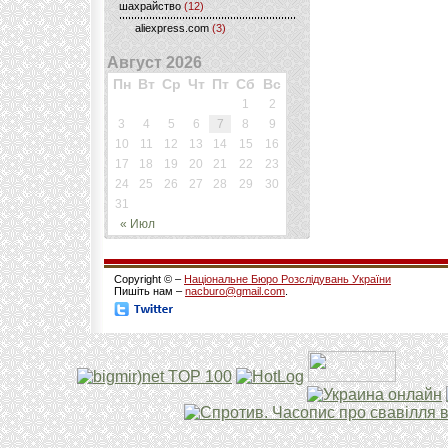
шахрайство
(12)
aliexpress.com
(3)
Август 2026
Пн
Вт
Ср
Чт
Пт
Сб
Вс
1
2
3
4
5
6
7
8
9
10
11
12
13
14
15
16
17
18
19
20
21
22
23
24
25
26
27
28
29
30
31
« Июл
Copyright © –
Національне Бюро Розслідувань України
Пишіть нам –
nacburo@gmail.com
.