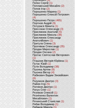
Сергійович
(4)
Попко Сергій
(1)
Поплавський Михайло
(2)
Попов Ігор
(2)
Порошенко Марина
(1)
Порошенко Олексій Петрович
(4)
Порошенко Петро
(465)
Портнов Андрій
(9)
Потураєв Микита
(1)
Прессман Олександр
(3)
Присяжнюк Анатолій
(5)
Присяжнюк Микола
(38)
Присяжнюк Олександр
Анатолійович
(1)
Притула Олена
(3)
Прогнімак Олександр
(35)
Продан Мирослав
(1)
Продан Оксана
(2)
Протас Святослав Вікторович
(1)
Пташник Вікторія Юріївна
(1)
Путас Юрій
(1)
Путін Володимир
(38)
Пшонка Артем
(8)
Пшонка Віктор
(4)
Рабінович Вадим Зіновійович
(6)
Разумков Дмитро
(3)
Райнін Ігор
(5)
Ратніков Дмитро
(1)
Рачук Олег
(1)
Резніков Олексій
(1)
Резніченко Валентин
Михайлович
(1)
Речинський Станіслав
(1)
Рибак Володимир
(1)
Рибаков Микола
(1)