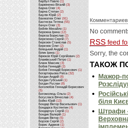
Барбул Павло
(1)
Барвіненко Віталій
(3)
Барна Олег
(4)
Барна Степан
(2)
Баулін Юрій
(2)
Бахматюк Олег
(91)
Комментариев
Бахтеєва Тетяна
(55)
Бачун Олег
(3)
Бейлін Михайло
(1)
No comments
Бережна Ірина
(12)
Береза Борислав
(2)
Березенко Сергій
(7)
RSS
feed fo
Березкін Станіслав
(5)
Березюк Олег
(2)
Білецький Андрій
(1)
Sorry, the co
Білик Ірина
(1)
Бірюков Юрій Сергійович
(2)
Блажівський Петро
(1)
ТАКОЖ ПО
Бланк Максим
(3)
Бобов Геннадій
(2)
Бобов Геннадій Борисович
(1)
Богартирьова Раїса
(32)
Мажор-по
Богдан Андрій
(8)
Богдан Губський
(1)
Розсліду
Богдан Руслан
(8)
Боголюбов Геннадій Борисович
(5)
Російськ
Богомолець Ольга
(2)
Богуслаєв Вячеслав
(4)
біля Киє
Бойко Юрій
(13)
Бондар Віктор Васильович
(1)
Бондарєв Костянтин
(4)
Штрафи «
Бондарчук Сергій
(1)
Бондик Валерій
(1)
Верховна
Бондик Віктор
(5)
Борзов Сергiй
(2)
Борис Адамов
(1)
імплемен