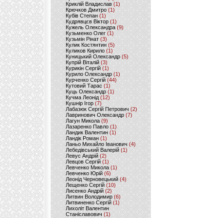
Криклій Владислав
(1)
Крючков Дмитро
(1)
Кубів Степан
(1)
Кудрявцєв Віктор
(1)
Кужель Олександра
(9)
Кузьменко Олег
(1)
Кузьмін Рінат
(3)
Кулик Костянтин
(5)
Куликов Кирило
(1)
Куницький Олександр
(5)
Купрій Віталій
(3)
Курикін Сергій
(1)
Курило Олександр
(1)
Курченко Сергій
(44)
Кутовий Тарас
(1)
Куць Олександр
(1)
Кучма Леонід
(12)
Кушнір Ігор
(7)
Лабазюк Сергій Петрович
(2)
Лавринович Олександр
(7)
Лагун Микола
(9)
Лазаренко Павло
(1)
Ландик Валентин
(1)
Ландік Роман
(1)
Ланьо Михайло Іванович
(4)
Лебедівський Валерій
(1)
Левус Андрій
(2)
Левцов Сергій
(1)
Левченко Микола
(1)
Левченко Юрій
(6)
Леонід Черновецький
(4)
Лещенко Сергій
(10)
Лисенко Андрій
(2)
Литвин Володимир
(6)
Литвиненко Сергій
(1)
Лихоліт Валентин
Станіславович
(1)