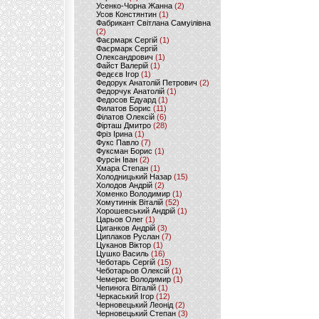
Усенко-Чорна Жанна
(2)
Усов Констянтин
(1)
Фабрикант Світлана Самуілівна
(2)
Фаєрмарк Сергій
(1)
Фаєрмарк Сергій
Олександрович
(1)
Файст Валерій
(1)
Федєєв Ігор
(1)
Федорук Анатолій Петрович
(2)
Федорчук Анатолій
(1)
Федосов Едуард
(1)
Филатов Борис
(11)
Філатов Олексій
(6)
Фірташ Дмитро
(28)
Фріз Ірина
(1)
Фукс Павло
(7)
Фуксман Борис
(1)
Фурсін Іван
(2)
Хмара Степан
(1)
Холодницький Назар
(15)
Холодов Андрій
(2)
Хоменко Володимир
(1)
Хомутиннік Віталій
(52)
Хорошевський Андрій
(1)
Царьов Олег
(1)
Циганков Андрій
(3)
Циплаков Руслан
(7)
Цуканов Віктор
(1)
Цушко Василь
(16)
Чеботарь Сергій
(15)
Чеботарьов Олексій
(1)
Чемерис Володимир
(1)
Чепинога Віталій
(1)
Черкаський Ігор
(12)
Черновецький Леонід
(2)
Черновецький Степан
(3)