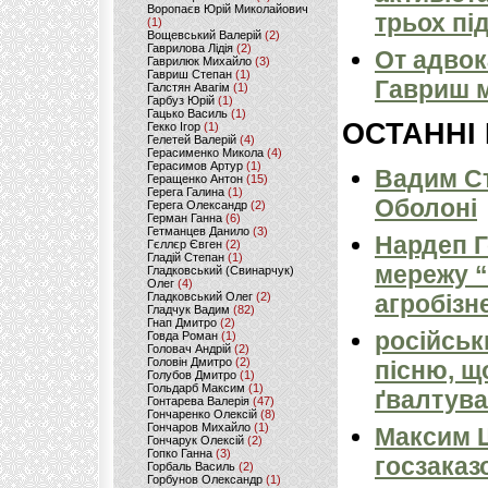
Воропаєв Юрій Миколайович
трьох пі
(1)
Вощевський Валерій
(2)
Гаврилова Лідія
(2)
От адвок
Гаврилюк Михайло
(3)
Гавриш Степан
(1)
Гавриш м
Галстян Авагім
(1)
Гарбуз Юрій
(1)
Гацько Василь
(1)
ОСТАННІ
Гекко Ігор
(1)
Гелетей Валерій
(4)
Герасименко Микола
(4)
Герасимов Артур
(1)
Вадим Ст
Геращенко Антон
(15)
Герега Галина
(1)
Оболоні
Герега Олександр
(2)
Герман Ганна
(6)
Гетманцев Данило
(3)
Нардеп 
Гєллєр Євген
(2)
Гладій Степан
(1)
мережу “
Гладковський (Свинарчук)
Олег
(4)
Гладковський Олег
(2)
агробізн
Гладчук Вадим
(82)
Гнап Дмитро
(2)
російськ
Говда Роман
(1)
Головач Андрій
(2)
Головін Дмитро
(2)
пісню, щ
Голубов Дмитро
(1)
Гольдарб Максим
(1)
ґвалтува
Гонтарева Валерія
(47)
Гончаренко Олексій
(8)
Гончаров Михайло
(1)
Максим 
Гончарук Олексій
(2)
Гопко Ганна
(3)
госзаказ
Горбаль Василь
(2)
Горбунов Олександр
(1)