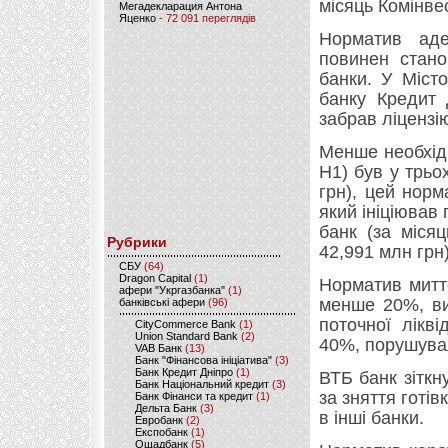
місяць Комінве
Мегадекларация Антона
Яценко
- 72 091 переглядів
Норматив адек
повинен стан
банки. У Міст
банку Кредит
забрав ліцензі
Менше необхід
Н1) був у трьо
грн), цей норм
який ініціював 
банк (за міся
Рубрики
42,991 млн грн)
CБУ
(64)
Dragon Capital
(1)
Норматив миттє
афери "Укргазбанка"
(1)
менше 20%, ви
банківські афери
(96)
поточної лікв
CityCommerce Bank
(1)
Union Standard Bank
(2)
40%, порушувал
VAB Банк
(13)
Банк "Фінансова ініціатива"
(3)
Банк Кредит Дніпро
(1)
ВТБ банк зіткну
Банк Національний кредит
(3)
за зняття готі
Банк Фінанси та кредит
(1)
Дельта Банк
(3)
в інші банки.
Евробанк
(2)
Експобанк
(1)
Ощадбанк
(5)