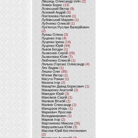
Лівшиць Олександр Ілліч
(2)
Ложкін Борис
(13)
Лозінський Віктор
(9)
Лозовий Андрій
(6)
Локтіонова Наталя
(1)
Лубківський Маркіян
(1)
Лубченко Олексій
(1)
Лук'янчук Руслан Валерійович
(2)
Лукаш Олена
(3)
Луценко Ігор
(4)
Луценко Ірина
(14)
Луценко Юрій
(94)
Львов Богдан
(1)
Льовочкін Сергій
(29)
Льовочкіна Юлія
(7)
Любченко Олексій
(1)
Лялька (Горган) Олександр
(4)
Лях Вадим
(1)
Ляшко Олег
(85)
М'ялик Віктор
(1)
Магута Роман
(1)
Мазепа Ігор
(2)
Макар'ян Давид Борисович
(1)
Макаренко Анатолій
(2)
Македон Юрій
(3)
Максімов Сергій
(1)
Маліков Віталій
(1)
Малінін Олександр
(1)
Манцуров Игорь
(1)
Маркевич Ярослав
Володимирович
(1)
Марков Ігор
(2)
Мартиненко Микола
(26)
Марушевська Юлія
(3)
Маслов Юрій Костянтинович
(2)