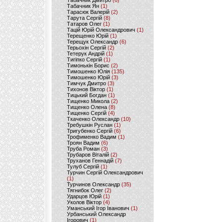
Табачник Дмитро
(6)
Табачник Ян
(1)
Тарасюк Валерій
(2)
Тарута Сергій
(8)
Татаров Олег
(1)
Тацій Юрій Олександрович
(1)
Терещенко Юрій
(1)
Терещук Олександр
(6)
Терьохін Сергій
(2)
Тетерук Андрій
(1)
Тигіпко Сергій
(1)
Тимонькін Борис
(2)
Тимошенко Юлія
(135)
Тимошенко Юрій
(3)
Тимчук Дмитро
(3)
Тихонов Віктор
(1)
Тицький Богдан
(1)
Тищенко Микола
(2)
Тищенко Олена
(8)
Тищенко Сергій
(4)
Ткаченко Олександр
(10)
Требушкін Руслан
(1)
Тригубенко Сергій
(6)
Трофименко Вадим
(1)
Троян Вадим
(6)
Труба Роман
(3)
Трубаров Віталій
(2)
Труханов Геннадій
(7)
Тулуб Сергій
(1)
Турчин Сергій Олександрович
(1)
Турчинов Олександр
(35)
Тягнибок Олег
(2)
Ударцов Юрій
(1)
Уколов Віктор
(4)
Уманський Ігор Іванович
(1)
Урбанський Олександр
Ігорович
(1)