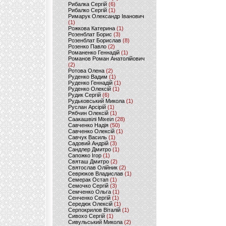
Рибалка Сергій
(6)
Рибалко Сергій
(1)
Римарук Олександр Іванович
(1)
Рожкова Катерина
(1)
Розенблат Борис
(3)
Розенблат Борислав
(8)
Розенко Павло
(2)
Романенко Геннадій
(1)
Романов Роман Анатолійович
(2)
Ротова Олена
(2)
Руденко Вадим
(1)
Руденко Геннадій
(1)
Руденко Олексій
(1)
Рудик Сергій
(6)
Рудьковський Микола
(1)
Руслан Арсірій
(1)
Рябчин Олексій
(1)
Саакашвілі Міхеіл
(28)
Савченко Надія
(50)
Савченко Олексій
(1)
Савчук Василь
(1)
Садовий Андрій
(3)
Сандлер Дмитро
(1)
Сапожко Ігор
(1)
Святаш Дмитро
(2)
Святослав Олійник
(2)
Севрюков Владислав
(1)
Семерак Остап
(1)
Семочко Сергій
(3)
Семченко Ольга
(1)
Сенченко Сергій
(1)
Середюк Олексій
(1)
Серпокрилов Віталій
(1)
Сивохо Сергій
(1)
Сивульський Микола
(2)