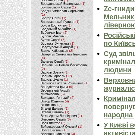
Боровик Саша
(1)
Бородянський Володимир
(1)
Ze-гниди
Бочковський Сергій
(1)
Боядін В'ячеслав Сергійович
(1)
Мельник
Брагар Євген
(1)
Браславський Руслан
(1)
ліверно
Бриль Костянтин
(1)
Бродський Михайло
(1)
Бубенчик Іван
(2)
Російськ
Бурбак Максим
(5)
Буряк Сергій
(7)
по Київсь
Бусарєв Вячеслав
(1)
Вадатурський Андрій
(1)
Вадим Кайзерман
(2)
Суд звіл
Вакарчук Святослав Іванович
(4)
кримінал
Вальтер Сергій
(1)
Василишин Роман Йосифович
людини
(2)
Василь Вовкун
(1)
Василь Горбаль
(17)
Верховни
Василь Цушко
(1)
Василюк Наталія Романівна
(4)
журналіс
Венедіктова Ірина
(5)
Веревський Андрій
Михайлович
(6)
Кримінал
Виходцев Геннадій
(2)
Віктор Ющенко
(4)
повернув
Вінник Іван
(8)
Віталій Данілов
(1)
Віталій Циганок
(1)
народна 
Вітко Артем Леонідович
(1)
Власенко Сергій
(6)
Вовк Дмитро
(2)
У Києві 
Войцеховський Олексій
(1)
Волга Василь
(1)
активіст
Волинець Михайло
(3)