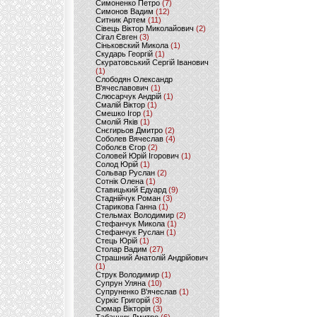
Симоненко Петро
(7)
Симонов Вадим
(12)
Ситник Артем
(11)
Сівець Віктор Миколайович
(2)
Сігал Євген
(3)
Сіньковский Микола
(1)
Скударь Георгій
(1)
Скуратовський Сергій Іванович
(1)
Слободян Олександр
В'ячеславович
(1)
Слюсарчук Андрій
(1)
Смалій Віктор
(1)
Смешко Ігор
(1)
Смолій Яків
(1)
Снєгирьов Дмитро
(2)
Соболев Вячеслав
(4)
Соболєв Єгор
(2)
Соловей Юрій Ігорович
(1)
Солод Юрій
(1)
Сольвар Руслан
(2)
Сотнік Олена
(1)
Ставицький Едуард
(9)
Стаднійчук Роман
(3)
Старикова Ганна
(1)
Стельмах Володимир
(2)
Стефанчук Микола
(1)
Стефанчук Руслан
(1)
Стець Юрій
(1)
Столар Вадим
(27)
Страшний Анатолій Андрійович
(1)
Струк Володимир
(1)
Супрун Уляна
(10)
Супруненко В'ячеслав
(1)
Суркіс Григорій
(3)
Сюмар Вікторія
(3)