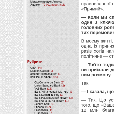
Мегадекларация Антона
православної ц
Яценко
- 72 091 переглядів
«Прямий».
— Коли Ви сп
один з ключо
головних роле
тих перемовин
В моєму житті
одна із прини
разів хотів на
політичне — ст
Рубрики
— Тобто тоді
CБУ
(64)
ви приїхали д
Dragon Capital
(1)
афери "Укргазбанка"
(1)
ним розмову.
банківські афери
(96)
Так.
CityCommerce Bank
(1)
Union Standard Bank
(2)
VAB Банк
(13)
— І казала, щ
Банк "Фінансова ініціатива"
(3)
Банк Кредит Дніпро
(1)
Банк Національний кредит
(3)
— Так. Цю уст
Банк Фінанси та кредит
(1)
Дельта Банк
(3)
того, що «Ваше
Евробанк
(2)
12 млн блага
Експобанк
(1)
Ощадбанк
(5)