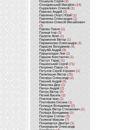
Осьмухін Сергій
(2)
Охендовський Михайло
(14)
Оцерклевич Олексій
(1)
Павелко Андрій
(2)
Павленко (Хорт) Юрій
(1)
Павленко Олександра
(1)
Павленко Олексій Михайлович
(3)
Павліш Павло
(1)
Палиця Ігор
(3)
Палютін Філіп
(1)
Парамонов Віктор
(1)
Парамонова Олександра
(1)
Парасюк Володимир
(4)
Парубій Андрій
(9)
Парцхаладзе Лев
(1)
Паршин Константин
(1)
Пастух Тарас
(1)
Пашинський Сергій
(71)
Петренко Павло
(4)
Петухов Сергій Ігорович
(1)
Пилипишин Віктор
(25)
Писарук Олександр
(2)
Пишний Андрій
(6)
Пімахова Діна
(1)
Пінчук Андрій
(2)
Пінчук Віктор
(6)
Пісний Василь
(2)
Плачков Іван
(1)
Плотнікова Оксана
(1)
Полищук Володимир
(2)
Поліщук Віктор Степанович
(1)
Поліщук Володимир
(1)
Полторак Степан
(3)
Поляков Максим
(7)
Понамарчук Дмитро
(1)
Пономарьов Олександр