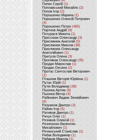
Сергійович
(4)
Попко Сергій
(1)
Поплавський Михайло
(2)
Попов Ігор
(2)
Порошенко Марина
(1)
Порошенко Олексій Петрович
(4)
Порошенко Петро
(465)
Портнов Андрій
(9)
Потураєв Микита
(1)
Прессман Олександр
(3)
Присяжнюк Анатолій
(5)
Присяжнюк Микола
(38)
Присяжнюк Олександр
Анатолійович
(1)
Притула Олена
(3)
Прогнімак Олександр
(35)
Продан Мирослав
(1)
Продан Оксана
(2)
Протас Святослав Вікторович
(1)
Пташник Вікторія Юріївна
(1)
Путас Юрій
(1)
Путін Володимир
(38)
Пшонка Артем
(8)
Пшонка Віктор
(4)
Рабінович Вадим Зіновійович
(6)
Разумков Дмитро
(3)
Райнін Ігор
(5)
Ратніков Дмитро
(1)
Рачук Олег
(1)
Резніков Олексій
(1)
Резніченко Валентин
Михайлович
(1)
Речинський Станіслав
(1)
Рибак Володимир
(1)
Рибаков Микола
(1)