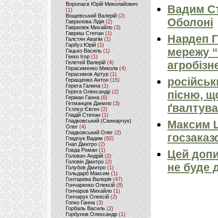
Воропаєв Юрій Миколайович
Вадим Ст
(1)
Вощевський Валерій
(2)
Оболоні
Гаврилова Лідія
(2)
Гаврилюк Михайло
(3)
Гавриш Степан
(1)
Нардеп 
Галстян Авагім
(1)
Гарбуз Юрій
(1)
мережу “
Гацько Василь
(1)
Гекко Ігор
(1)
агробізн
Гелетей Валерій
(4)
Герасименко Микола
(4)
Герасимов Артур
(1)
російськ
Геращенко Антон
(15)
Герега Галина
(1)
Герега Олександр
(2)
пісню, щ
Герман Ганна
(6)
Гетманцев Данило
(3)
ґвалтува
Гєллєр Євген
(2)
Гладій Степан
(1)
Гладковський (Свинарчук)
Максим 
Олег
(4)
Гладковський Олег
(2)
госзаказ
Гладчук Вадим
(82)
Гнап Дмитро
(2)
Говда Роман
(1)
Цей допи
Головач Андрій
(2)
Головін Дмитро
(2)
не буде 
Голубов Дмитро
(1)
Гольдарб Максим
(1)
Гонтарева Валерія
(47)
Гончаренко Олексій
(8)
Гончаров Михайло
(1)
Гончарук Олексій
(2)
Гопко Ганна
(3)
Горбаль Василь
(2)
Горбунов Олександр
(1)