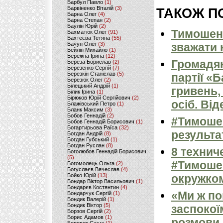
Барбул Павло
(1)
Барвіненко Віталій
(3)
ТАКОЖ ПО
Барна Олег
(4)
Барна Степан
(2)
Баулін Юрій
(2)
Тимошенк
Бахматюк Олег
(91)
Бахтеєва Тетяна
(55)
Бачун Олег
(3)
зважати 
Бейлін Михайло
(1)
Бережна Ірина
(12)
Громадян
Береза Борислав
(2)
Березенко Сергій
(7)
Березкін Станіслав
(5)
партії «
Березюк Олег
(2)
Білецький Андрій
(1)
гривень,
Білик Ірина
(1)
Бірюков Юрій Сергійович
(2)
осіб. Від
Блажівський Петро
(1)
Бланк Максим
(3)
Бобов Геннадій
(2)
#Тимоше
Бобов Геннадій Борисович
(1)
Богартирьова Раїса
(32)
результа
Богдан Андрій
(8)
Богдан Губський
(1)
Богдан Руслан
(8)
8 технич
Боголюбов Геннадій Борисович
(5)
#Тимоше
Богомолець Ольга
(2)
Богуслаєв Вячеслав
(4)
Бойко Юрій
(13)
окружком
Бондар Віктор Васильович
(1)
Бондарєв Костянтин
(4)
«Ми ж по
Бондарчук Сергій
(1)
Бондик Валерій
(1)
Бондик Віктор
(5)
заспокої
Борзов Сергiй
(2)
Борис Адамов
(1)
розмови 