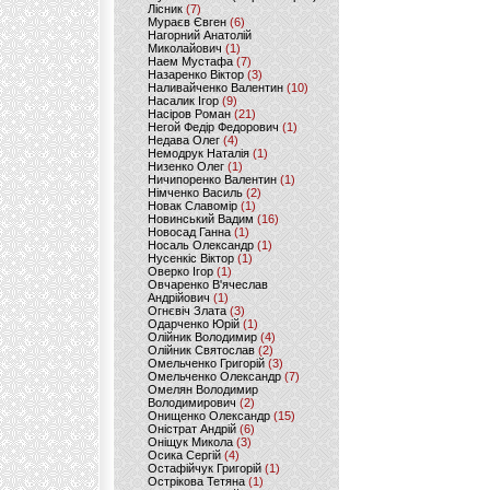
Лісник
(7)
Мураєв Євген
(6)
Нагорний Анатолій
Миколайович
(1)
Наем Мустафа
(7)
Назаренко Віктор
(3)
Наливайченко Валентин
(10)
Насалик Ігор
(9)
Насіров Роман
(21)
Негой Федір Федорович
(1)
Недава Олег
(4)
Немодрук Наталія
(1)
Низенко Олег
(1)
Ничипоренко Валентин
(1)
Німченко Василь
(2)
Новак Славомір
(1)
Новинський Вадим
(16)
Новосад Ганна
(1)
Носаль Олександр
(1)
Нусенкіс Віктор
(1)
Оверко Ігор
(1)
Овчаренко В'ячеслав
Андрійович
(1)
Огнєвіч Злата
(3)
Одарченко Юрій
(1)
Олійник Володимир
(4)
Олійник Святослав
(2)
Омельченко Григорій
(3)
Омельченко Олександр
(7)
Омелян Володимир
Володимирович
(2)
Онищенко Олександр
(15)
Оністрат Андрій
(6)
Оніщук Микола
(3)
Осика Сергій
(4)
Остафійчук Григорій
(1)
Острікова Тетяна
(1)