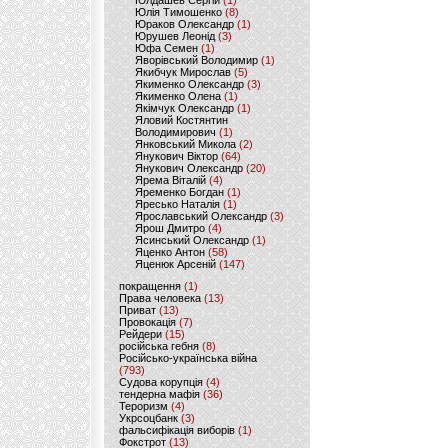
Юлдашев Сергій
(1)
Юлія Тимошенко
(8)
Юраков Олександр
(1)
Юрушев Леонід
(3)
Юфа Семен
(1)
Яворівський Володимир
(1)
Якибчук Мирослав
(5)
Якименко Олександр
(3)
Якименко Олена
(1)
Якімчук Олександр
(1)
Яловий Костянтин
Володимирович
(1)
Янковський Микола
(2)
Янукович Віктор
(64)
Янукович Олександр
(20)
Ярема Віталій
(4)
Яременко Богдан
(1)
Яресько Наталія
(1)
Ярославський Олександр
(3)
Ярош Дмитро
(4)
Ясинський Олександр
(1)
Яценко Антон
(58)
Яценюк Арсеній
(147)
покращення
(1)
Права человека
(13)
Приват
(13)
Провокація
(7)
Рейдери
(15)
російська гебня
(8)
Російсько-українська війна
(793)
Судова корупція
(4)
тендерна мафія
(36)
Тероризм
(4)
Укрсоцбанк
(3)
фальсифікація виборів
(1)
Фокстрот
(13)