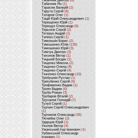
Табачник Дмитро
(6)
Табачник Ян
(1)
Тарасюк Валерій
(2)
Тарута Сергій
(8)
Татаров Олег
(1)
Тацій Юрій Олександрович
(1)
Терещенко Юрій
(1)
Терещук Олександр
(6)
Терьохін Сергій
(2)
Тетерук Андрій
(1)
Тигіпко Сергій
(1)
Тимонькін Борис
(2)
Тимошенко Юлія
(135)
Тимошенко Юрій
(3)
Тимчук Дмитро
(3)
Тихонов Віктор
(1)
Тицький Богдан
(1)
Тищенко Микола
(2)
Тищенко Олена
(8)
Тищенко Сергій
(4)
Ткаченко Олександр
(10)
Требушкін Руслан
(1)
Тригубенко Сергій
(6)
Трофименко Вадим
(1)
Троян Вадим
(6)
Труба Роман
(3)
Трубаров Віталій
(2)
Труханов Геннадій
(7)
Тулуб Сергій
(1)
Турчин Сергій Олександрович
(1)
Турчинов Олександр
(35)
Тягнибок Олег
(2)
Ударцов Юрій
(1)
Уколов Віктор
(4)
Уманський Ігор Іванович
(1)
Урбанський Олександр
Ігорович
(1)