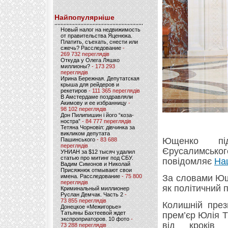
Найпопулярніше
Новый налог на недвижимость
от правительства Яценюка.
Платить, съехать, снести или
сжечь? Расследование
-
269 732 переглядів
Откуда у Олега Ляшко
миллионы?
- 173 293
переглядів
Ирина Бережная. Депутатская
крыша для рейдеров и
рекетиров
- 111 365 переглядів
В Амстердаме поздравляли
Акимову и ее избранницу
-
98 102 переглядів
Дон Пилипишин і його “коза-
ностра”
- 84 777 переглядів
Тетяна Чорновіл: дівчинка за
викликом депутата
Ющенко пі
Пашинського
- 83 688
переглядів
Єрусалимсько
УНИАН за $12 тысяч удалил
статью про митинг под СБУ.
повідомляє
На
Вадим Симонов и Николай
Присяжнюк отмывают свои
имена. Расследование
- 75 800
За словами Ющ
переглядів
як політичний 
Криминальный миллионер
Руслан Демчак. Часть 2
-
73 855 переглядів
Колишній през
Донецкое «Межигорье»
Татьяны Бахтеевой ждет
прем’єр Юлія 
экспроприаторов. 10 фото
-
від кроків 
73 288 переглядів