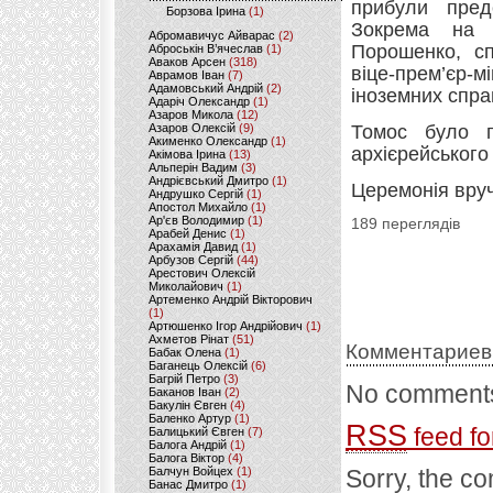
прибули пред
Борзова Ірина
(1)
Зокрема на 
Абромавичус Айварас
(2)
Порошенко, сп
Аброськін В’ячеслав
(1)
Аваков Арсен
(318)
віце-прем’єр-м
Аврамов Іван
(7)
Адамовський Андрій
(2)
іноземних спра
Адаріч Олександр
(1)
Азаров Микола
(12)
Азаров Олексій
(9)
Томос було п
Акименко Олександр
(1)
архієрейського
Акімова Ірина
(13)
Альперін Вадим
(3)
Андрієвський Дмитро
(1)
Церемонія вруч
Андрушко Сергій
(1)
Апостол Михайло
(1)
Ар'єв Володимир
(1)
189 переглядів
Арабей Денис
(1)
Арахамія Давид
(1)
Арбузов Сергій
(44)
Арестович Олексій
Миколайович
(1)
Артеменко Андрій Вікторович
(1)
Артюшенко Ігор Андрійович
(1)
Ахметов Рінат
(51)
Комментариев
Бабак Олена
(1)
Баганець Олексій
(6)
Багрій Петро
(3)
No comments
Баканов Іван
(2)
Бакулін Євген
(4)
Баленко Артур
(1)
RSS
feed fo
Балицький Євген
(7)
Балога Андрій
(1)
Балога Віктор
(4)
Балчун Войцех
(1)
Sorry, the co
Банас Дмитро
(1)