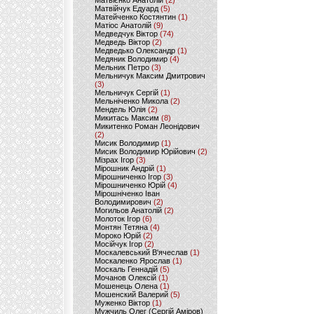
Матвієнко Анатолій
(2)
Матвійчук Едуард
(5)
Матейченко Костянтин
(1)
Матіос Анатолій
(9)
Медведчук Віктор
(74)
Медведь Віктор
(2)
Медведько Олександр
(1)
Медяник Володимир
(4)
Мельник Петро
(3)
Мельничук Максим Дмитрович
(3)
Мельничук Сергій
(1)
Мельніченко Микола
(2)
Мендель Юлія
(2)
Микитась Максим
(8)
Микитенко Роман Леонідович
(2)
Мисик Володимир
(1)
Мисик Володимир Юрійович
(2)
Мізрах Ігор
(3)
Мірошник Андрій
(1)
Мірошниченко Ігор
(3)
Мірошниченко Юрій
(4)
Мірошніченко Іван
Володимирович
(2)
Могильов Анатолій
(2)
Молоток Ігор
(6)
Монтян Тетяна
(4)
Мороко Юрій
(2)
Мосійчук Ігор
(2)
Москалевський В'ячеслав
(1)
Москаленко Ярослав
(1)
Москаль Геннадій
(5)
Мочанов Олексій
(1)
Мошенець Олена
(1)
Мошенский Валерий
(5)
Муженко Віктор
(1)
Мужчиль Олег (Сергій Аміров)