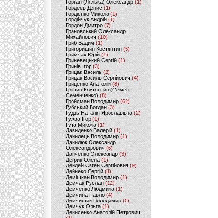
Горган (Лялька) Олександр
(1)
Гордеєв Денис
(1)
Гордієнко Микола
(1)
Гордійчук Андрій
(1)
Гордон Дмитро
(7)
Грановський Олександр
Михайлович
(10)
Гриб Вадим
(1)
Григоришин Костянтин
(5)
Гримчак Юрій
(1)
Гриневецький Сергій
(1)
Гринів Ігор
(3)
Грицак Василь
(2)
Грицак Василь Сергійович
(4)
Гриценко Анатолій
(8)
Грішин Костянтин (Семен
Семенченко)
(8)
Гройсман Володимир
(62)
Губський Богдан
(3)
Гудзь Наталія Ярославівна
(2)
Гужва Ігор
(1)
Гута Микола
(1)
Давиденко Валерій
(1)
Данилець Володимир
(1)
Данилюк Олександр
Олександрович
(6)
Данченко Олександр
(3)
Дегрик Олена
(1)
Дейдей Євген Сергійович
(9)
Дейнеко Сергій
(1)
Демішкан Володимир
(1)
Демчак Руслан
(12)
Демченко Людмила
(1)
Демчина Павло
(4)
Демчишин Володимир
(5)
Демчук Ольга
(1)
Денисенко Анатолій Петрович