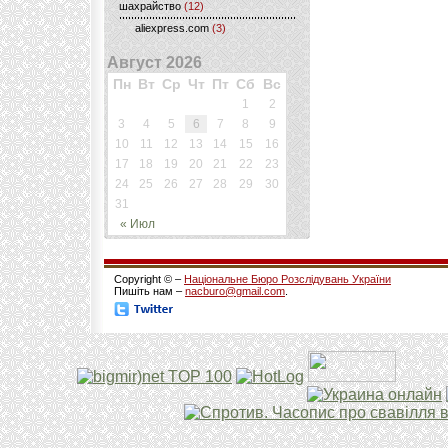
шахрайство
(12)
aliexpress.com
(3)
Август 2026
Пн
Вт
Ср
Чт
Пт
Сб
Вс
1
2
3
4
5
6
7
8
9
10
11
12
13
14
15
16
17
18
19
20
21
22
23
24
25
26
27
28
29
30
31
« Июл
Copyright © –
Національне Бюро Розслідувань України
Пишіть нам –
nacburo@gmail.com
.