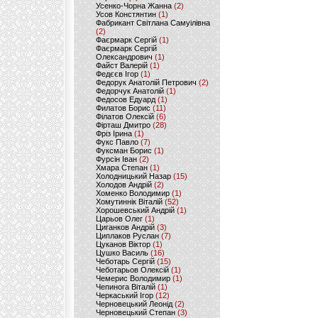
Усенко-Чорна Жанна
(2)
Усов Констянтин
(1)
Фабрикант Світлана Самуілівна
(2)
Фаєрмарк Сергій
(1)
Фаєрмарк Сергій
Олександрович
(1)
Файст Валерій
(1)
Федєєв Ігор
(1)
Федорук Анатолій Петрович
(2)
Федорчук Анатолій
(1)
Федосов Едуард
(1)
Филатов Борис
(11)
Філатов Олексій
(6)
Фірташ Дмитро
(28)
Фріз Ірина
(1)
Фукс Павло
(7)
Фуксман Борис
(1)
Фурсін Іван
(2)
Хмара Степан
(1)
Холодницький Назар
(15)
Холодов Андрій
(2)
Хоменко Володимир
(1)
Хомутиннік Віталій
(52)
Хорошевський Андрій
(1)
Царьов Олег
(1)
Циганков Андрій
(3)
Циплаков Руслан
(7)
Цуканов Віктор
(1)
Цушко Василь
(16)
Чеботарь Сергій
(15)
Чеботарьов Олексій
(1)
Чемерис Володимир
(1)
Чепинога Віталій
(1)
Черкаський Ігор
(12)
Черновецький Леонід
(2)
Черновецький Степан
(3)