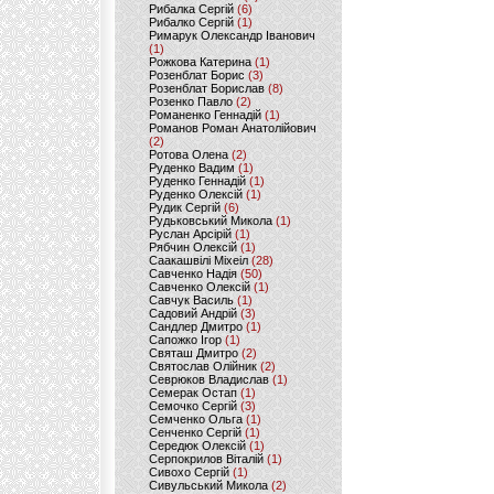
Рибалка Сергій
(6)
Рибалко Сергій
(1)
Римарук Олександр Іванович
(1)
Рожкова Катерина
(1)
Розенблат Борис
(3)
Розенблат Борислав
(8)
Розенко Павло
(2)
Романенко Геннадій
(1)
Романов Роман Анатолійович
(2)
Ротова Олена
(2)
Руденко Вадим
(1)
Руденко Геннадій
(1)
Руденко Олексій
(1)
Рудик Сергій
(6)
Рудьковський Микола
(1)
Руслан Арсірій
(1)
Рябчин Олексій
(1)
Саакашвілі Міхеіл
(28)
Савченко Надія
(50)
Савченко Олексій
(1)
Савчук Василь
(1)
Садовий Андрій
(3)
Сандлер Дмитро
(1)
Сапожко Ігор
(1)
Святаш Дмитро
(2)
Святослав Олійник
(2)
Севрюков Владислав
(1)
Семерак Остап
(1)
Семочко Сергій
(3)
Семченко Ольга
(1)
Сенченко Сергій
(1)
Середюк Олексій
(1)
Серпокрилов Віталій
(1)
Сивохо Сергій
(1)
Сивульський Микола
(2)