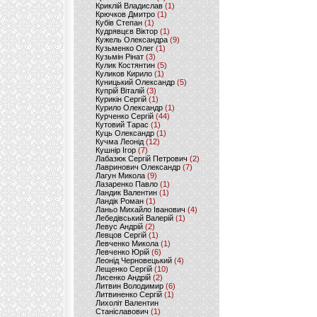
Криклій Владислав
(1)
Крючков Дмитро
(1)
Кубів Степан
(1)
Кудрявцєв Віктор
(1)
Кужель Олександра
(9)
Кузьменко Олег
(1)
Кузьмін Рінат
(3)
Кулик Костянтин
(5)
Куликов Кирило
(1)
Куницький Олександр
(5)
Купрій Віталій
(3)
Курикін Сергій
(1)
Курило Олександр
(1)
Курченко Сергій
(44)
Кутовий Тарас
(1)
Куць Олександр
(1)
Кучма Леонід
(12)
Кушнір Ігор
(7)
Лабазюк Сергій Петрович
(2)
Лавринович Олександр
(7)
Лагун Микола
(9)
Лазаренко Павло
(1)
Ландик Валентин
(1)
Ландік Роман
(1)
Ланьо Михайло Іванович
(4)
Лебедівський Валерій
(1)
Левус Андрій
(2)
Левцов Сергій
(1)
Левченко Микола
(1)
Левченко Юрій
(6)
Леонід Черновецький
(4)
Лещенко Сергій
(10)
Лисенко Андрій
(2)
Литвин Володимир
(6)
Литвиненко Сергій
(1)
Лихоліт Валентин
Станіславович
(1)