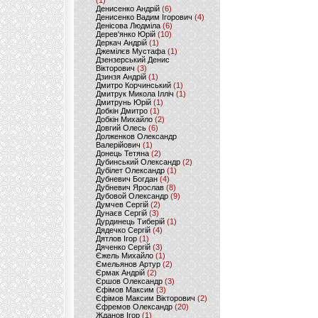
(1)
Денисенко Андрій
(6)
Денисенко Вадим Ігорович
(4)
Денісова Людміла
(6)
Дерев'янко Юрій
(10)
Деркач Андрій
(1)
Джемілєв Мустафа
(1)
Дзензерський Денис
Вікторович
(3)
Дзинзя Андрій
(1)
Дмитро Корчинський
(1)
Дмитрук Микола Ілліч
(1)
Дмитрунь Юрій
(1)
Добкін Дмитро
(1)
Добкін Михайло
(2)
Довгий Олесь
(6)
Долженков Олександр
Валерійович
(1)
Донець Тетяна
(2)
Дубинський Олександр
(2)
Дубілет Олександр
(1)
Дубневич Богдан
(4)
Дубневич Ярослав
(8)
Дубовой Олександр
(9)
Думчев Сергій
(2)
Дунаєв Сергій
(3)
Дурдинець Тиберій
(1)
Дядечко Сергій
(4)
Дятлов Ігор
(1)
Дяченко Сергій
(3)
Єжель Михайло
(1)
Ємельянов Артур
(2)
Єрмак Андрій
(2)
Єршов Олександр
(3)
Єфімов Максим
(3)
Єфімов Максим Вікторович
(2)
Єфремов Олександр
(20)
Жданов Ігор
(1)