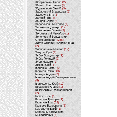
Жебрівський Павло
(2)
Жеваго Констянтин
(8)
Журавський Віталій
(3)
Забарський Владислав
(1)
Заверуха Віта
(3)
Загорій Гліб
(4)
Зайцев Сергій
(1)
Запорожець Михайло
(1)
Зарахович Дмитро
(1)
Захарченко Віталій
(3)
Згуровський Михайло
(1)
Зеленський Володимир
Олександрович
(266)
Злата Огневич (Бордюг Інна)
(2)
Злочевський Микола
(17)
Зозуля Юрій
(1)
Зубик Володимир
(2)
Зубко Геннадій
(1)
Зуєв Максим
(1)
Зюков Юрій
(1)
Іваненко Роман
(2)
Іванісов Роман
(3)
Іванчук Андрій
(2)
Іванчук Андрій Володимирович
(5)
Іванющенко Юрій
(17)
Ілларіонов Андрій
(1)
Ільюк Артем Олександрович
(2)
Іоффе Юлій
(1)
Калетник Григорій
(1)
Калетник Ігор
(33)
Кальцев Володимир
(1)
Камельчук Юрій
(1)
Карабань Володимир
Миколайович
(1)