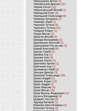
Чернушенко Антон
(1)
Чернявський Дмитро
(11)
Черняк Євген
(12)
Черняховський Віталій
(1)
Черпіцький Олег
(6)
Черпіцький Олександр
(6)
Чижмарь Катерина
(1)
Чижмарь Юрій
(1)
Чорновіл Тетяна
(5)
Чорновол Тетяна
(11)
Чубаров Рефат
(1)
Чумак Віктор
(3)
Шабунін Віталій
(4)
Шандра Володимир
(2)
Шаповалов Анатолій
(1)
Шапошніков Ростислав
(1)
Шарий Анатолий
(6)
Шахов Сергій
(2)
Швайка Ігор
(1)
Шевляк Ілля
(3)
Шевцов Євген
(1)
Шевченко Артем
(1)
Шевченко Ігор
(1)
Шеляженко Юрій
(6)
Шенцев Дмитро
(3)
Шепелев Олександр
(39)
Шипко Андрій
(1)
Шкиряк Зорян
(12)
Шкіль Андрій
(2)
Шкіль Максим
(4)
Шокін Віктор
(15)
Шпак Василь Федорович
(1)
Шульга Володимир
(4)
Шуфрич Нестор
(8)
Эдуард Багиров
(1)
Южаніна Ніна Петрівна
(2)
Юзькова Тетяна
(2)