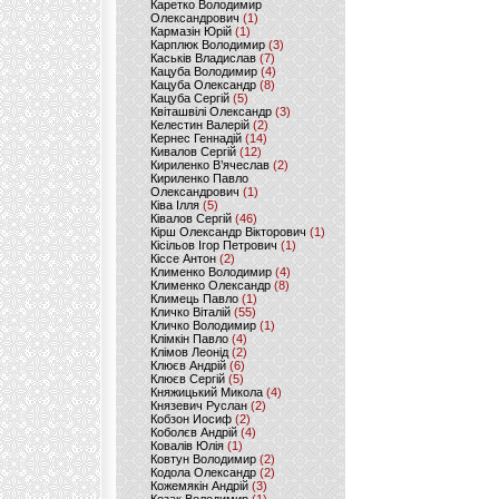
Каретко Володимир
Олександрович
(1)
Кармазін Юрій
(1)
Карплюк Володимир
(3)
Каськів Владислав
(7)
Кацуба Володимир
(4)
Кацуба Олександр
(8)
Кацуба Сергій
(5)
Квіташвілі Олександр
(3)
Келестин Валерій
(2)
Кернес Геннадій
(14)
Кивалов Сергій
(12)
Кириленко В’ячеслав
(2)
Кириленко Павло
Олександрович
(1)
Ківа Ілля
(5)
Ківалов Сергій
(46)
Кірш Олександр Вікторович
(1)
Кісільов Ігор Петрович
(1)
Кіссе Антон
(2)
Клименко Володимир
(4)
Клименко Олександр
(8)
Климець Павло
(1)
Кличко Віталій
(55)
Кличко Володимир
(1)
Клімкін Павло
(4)
Клімов Леонід
(2)
Клюєв Андрій
(6)
Клюєв Сергій
(5)
Княжицький Микола
(4)
Князевич Руслан
(2)
Кобзон Иосиф
(2)
Коболєв Андрій
(4)
Ковалів Юлія
(1)
Ковтун Володимир
(2)
Кодола Олександр
(2)
Кожемякін Андрій
(3)