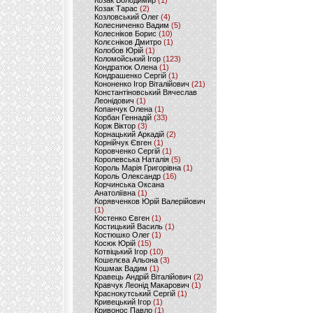
Козак Володимир
(1)
Козак Тарас
(2)
Козловський Олег
(4)
Колесниченко Вадим
(5)
Колесніков Борис
(10)
Колєсніков Дмитро
(1)
Колобов Юрій
(1)
Коломойський Ігор
(123)
Кондратюк Олена
(1)
Кондрашенко Сергій
(1)
Кононенко Ігор Віталійович
(21)
Константіновський Вячеслав
Леонідович
(1)
Копанчук Олена
(1)
Корбан Геннадій
(33)
Корж Віктор
(3)
Корнацький Аркадій
(2)
Корнійчук Євген
(1)
Коровченко Сергій
(1)
Королевська Наталія
(5)
Король Марія Григорівна
(1)
Король Олександр
(16)
Корчинська Оксана
Анатоліївна
(1)
Корявченков Юрій Валерійович
(1)
Костенко Євген
(1)
Костицький Василь
(1)
Костюшко Олег
(1)
Косюк Юрій
(15)
Котвіцький Ігор
(10)
Кошелєва Альона
(3)
Кошмак Вадим
(1)
Кравець Андрій Віталійович
(2)
Кравчук Леонід Макарович
(1)
Краснокутський Сергій
(1)
Кривецький Ігор
(1)
Кривонос Павло
(1)