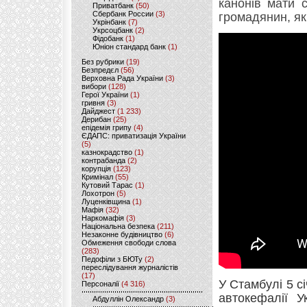
канонів мати 
Приватбанк
(50)
Сбербанк России
(3)
громадянин, як
Укрінбанк
(7)
Укрсоцбанк
(2)
Фідобанк
(1)
Юніон стандард банк
(1)
Без рубрики
(19)
Безпредєл
(56)
Верховна Рада України
(3)
вибори
(128)
Герої України
(1)
гривня
(3)
Дайджест
(1 233)
Дерибан
(25)
епідемія грипу
(4)
ЄДАПС: приватизація України
(5)
казнокрадство
(1)
контрабанда
(2)
корупція
(123)
Кримінал
(55)
Кутовий Тарас
(1)
Лохотрон
(5)
Луценківщина
(1)
Мафія
(32)
Наркомафія
(3)
Національна безпека
(211)
Незаконне будівництво
(6)
Обмеження свободи слова
(283)
Педофіли з БЮТу
(2)
переслідування журналістів
(17)
У Стамбулі 5 с
Персоналії
(4 316)
автокефалії У
Абдуллін Олександр
(3)