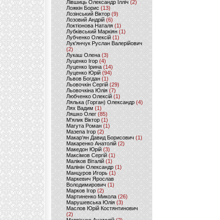
Лівшиць Олександр Ілліч
(2)
Ложкін Борис
(13)
Лозінський Віктор
(9)
Лозовий Андрій
(6)
Локтіонова Наталя
(1)
Лубківський Маркіян
(1)
Лубченко Олексій
(1)
Лук'янчук Руслан Валерійович
(2)
Лукаш Олена
(3)
Луценко Ігор
(4)
Луценко Ірина
(14)
Луценко Юрій
(94)
Львов Богдан
(1)
Льовочкін Сергій
(29)
Льовочкіна Юлія
(7)
Любченко Олексій
(1)
Лялька (Горган) Олександр
(4)
Лях Вадим
(1)
Ляшко Олег
(85)
М'ялик Віктор
(1)
Магута Роман
(1)
Мазепа Ігор
(2)
Макар'ян Давид Борисович
(1)
Макаренко Анатолій
(2)
Македон Юрій
(3)
Максімов Сергій
(1)
Маліков Віталій
(1)
Малінін Олександр
(1)
Манцуров Игорь
(1)
Маркевич Ярослав
Володимирович
(1)
Марков Ігор
(2)
Мартиненко Микола
(26)
Марушевська Юлія
(3)
Маслов Юрій Костянтинович
(2)