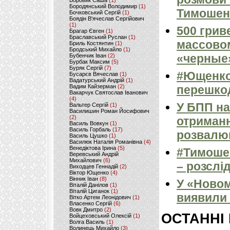
Боровик Саша
(1)
Бородянський Володимир
(1)
Тимошенк
Бочковський Сергій
(1)
Боядін В'ячеслав Сергійович
(1)
500 грив
Брагар Євген
(1)
Браславський Руслан
(1)
массовом
Бриль Костянтин
(1)
Бродський Михайло
(1)
«черные
Бубенчик Іван
(2)
Бурбак Максим
(5)
Буряк Сергій
(7)
#Ющенко
Бусарєв Вячеслав
(1)
Вадатурський Андрій
(1)
Вадим Кайзерман
(2)
перешкод
Вакарчук Святослав Іванович
(4)
У БПП на
Вальтер Сергій
(1)
Василишин Роман Йосифович
(2)
отриманн
Василь Вовкун
(1)
Василь Горбаль
(17)
розвалю
Василь Цушко
(1)
Василюк Наталія Романівна
(4)
Венедіктова Ірина
(5)
#Тимошен
Веревський Андрій
Михайлович
(6)
– розслі
Виходцев Геннадій
(2)
Віктор Ющенко
(4)
Вінник Іван
(8)
У «Новом
Віталій Данілов
(1)
Віталій Циганок
(1)
виявили 
Вітко Артем Леонідович
(1)
Власенко Сергій
(6)
Вовк Дмитро
(2)
ОСТАННІ
Войцеховський Олексій
(1)
Волга Василь
(1)
Волинець Михайло
(3)