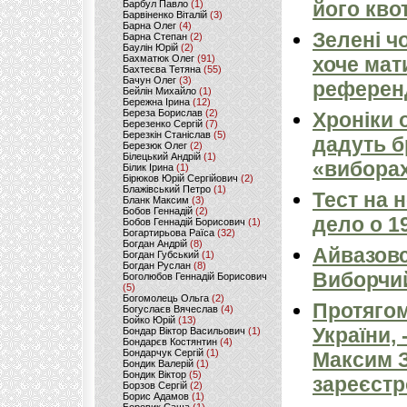
його квот
Барбул Павло
(1)
Барвіненко Віталій
(3)
Барна Олег
(4)
Зелені ч
Барна Степан
(2)
Баулін Юрій
(2)
Бахматюк Олег
(91)
хоче мат
Бахтеєва Тетяна
(55)
Бачун Олег
(3)
референ
Бейлін Михайло
(1)
Бережна Ірина
(12)
Береза Борислав
(2)
Хроніки 
Березенко Сергій
(7)
Березкін Станіслав
(5)
дадуть б
Березюк Олег
(2)
Білецький Андрій
(1)
«виборах
Білик Ірина
(1)
Бірюков Юрій Сергійович
(2)
Блажівський Петро
(1)
Тест на 
Бланк Максим
(3)
Бобов Геннадій
(2)
дело о 1
Бобов Геннадій Борисович
(1)
Богартирьова Раїса
(32)
Богдан Андрій
(8)
Айвазовс
Богдан Губський
(1)
Богдан Руслан
(8)
Виборчи
Боголюбов Геннадій Борисович
(5)
Богомолець Ольга
(2)
Протягом
Богуслаєв Вячеслав
(4)
Бойко Юрій
(13)
України,
Бондар Віктор Васильович
(1)
Бондарєв Костянтин
(4)
Бондарчук Сергій
(1)
Максим З
Бондик Валерій
(1)
Бондик Віктор
(5)
зареєстр
Борзов Сергiй
(2)
Борис Адамов
(1)