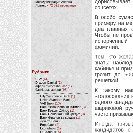
дорисовывает
Мегадекларация Антона
Яценко
- 72 091 переглядів
соцсетях.
В особо сумас
примеру, на м
два главных к
Чтобы не пров
испорченный
фамилий.
Тем, кто жела
знать: наблюд
кабинке и при
Рубрики
грозит до 50
CБУ
(64)
решеткой.
Dragon Capital
(1)
афери "Укргазбанка"
(1)
К такому на
банківські афери
(96)
«голосование н
CityCommerce Bank
(1)
Union Standard Bank
(2)
одного кандида
VAB Банк
(13)
Банк "Фінансова ініціатива"
(3)
шариковой ру
Банк Кредит Дніпро
(1)
часто призываю
Банк Національний кредит
(3)
Банк Фінанси та кредит
(1)
Дельта Банк
(3)
Иногда призы
Евробанк
(2)
Експобанк
(1)
кандидатов с
Ощадбанк
(5)