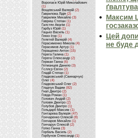
Воропаєв Юрій Миколайович
ґвалтува
(1)
Вощевський Валерій
(2)
Гаврилова Лідія
(2)
Максим 
Гаврилюк Михайло
(3)
Гавриш Степан
(1)
госзаказ
Галстян Авагім
(1)
Гарбуз Юрій
(1)
Гацько Василь
(1)
Цей допи
Гекко Ігор
(1)
Гелетей Валерій
(4)
не буде 
Герасименко Микола
(4)
Герасимов Артур
(1)
Геращенко Антон
(15)
Герега Галина
(1)
Герега Олександр
(2)
Герман Ганна
(6)
Гетманцев Данило
(3)
Гєллєр Євген
(2)
Гладій Степан
(1)
Гладковський (Свинарчук)
Олег
(4)
Гладковський Олег
(2)
Гладчук Вадим
(82)
Гнап Дмитро
(2)
Говда Роман
(1)
Головач Андрій
(2)
Головін Дмитро
(2)
Голубов Дмитро
(1)
Гольдарб Максим
(1)
Гонтарева Валерія
(47)
Гончаренко Олексій
(8)
Гончаров Михайло
(1)
Гончарук Олексій
(2)
Гопко Ганна
(3)
Горбаль Василь
(2)
Горбунов Олександр
(1)