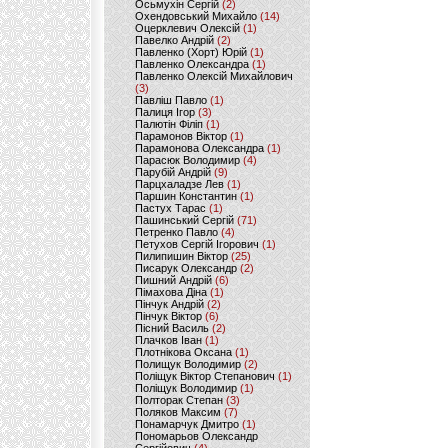
Осьмухін Сергій
(2)
Охендовський Михайло
(14)
Оцерклевич Олексій
(1)
Павелко Андрій
(2)
Павленко (Хорт) Юрій
(1)
Павленко Олександра
(1)
Павленко Олексій Михайлович
(3)
Павліш Павло
(1)
Палиця Ігор
(3)
Палютін Філіп
(1)
Парамонов Віктор
(1)
Парамонова Олександра
(1)
Парасюк Володимир
(4)
Парубій Андрій
(9)
Парцхаладзе Лев
(1)
Паршин Константин
(1)
Пастух Тарас
(1)
Пашинський Сергій
(71)
Петренко Павло
(4)
Петухов Сергій Ігорович
(1)
Пилипишин Віктор
(25)
Писарук Олександр
(2)
Пишний Андрій
(6)
Пімахова Діна
(1)
Пінчук Андрій
(2)
Пінчук Віктор
(6)
Пісний Василь
(2)
Плачков Іван
(1)
Плотнікова Оксана
(1)
Полищук Володимир
(2)
Поліщук Віктор Степанович
(1)
Поліщук Володимир
(1)
Полторак Степан
(3)
Поляков Максим
(7)
Понамарчук Дмитро
(1)
Пономарьов Олександр