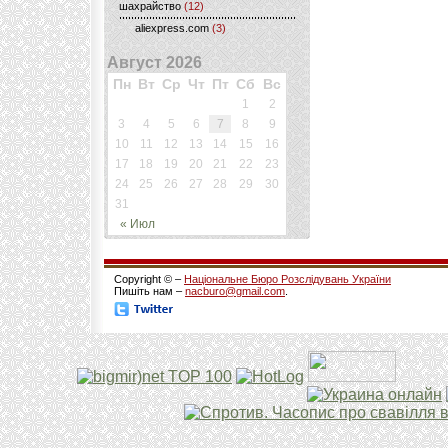
шахрайство
(12)
aliexpress.com
(3)
Август 2026
Пн
Вт
Ср
Чт
Пт
Сб
Вс
1
2
3
4
5
6
7
8
9
10
11
12
13
14
15
16
17
18
19
20
21
22
23
24
25
26
27
28
29
30
31
« Июл
Copyright © –
Національне Бюро Розслідувань України
Пишіть нам –
nacburo@gmail.com
.