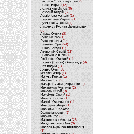
Лівшиць Олександр Ілліч
(2)
Ложкін Борис
(13)
Лозінський Віктор
(9)
Лозовий Андрій
(6)
Локтіонова Наталя
(1)
Лубківський Маркіян
(1)
Лубченко Олексій
(1)
Лук'янчук Руслан Валерійович
(2)
Лукаш Олена
(3)
Луценко Ігор
(4)
Луценко Ірина
(14)
Луценко Юрій
(94)
Львов Богдан
(1)
Льовочкін Сергій
(29)
Льовочкіна Юлія
(7)
Любченко Олексій
(1)
Лялька (Горган) Олександр
(4)
Лях Вадим
(1)
Ляшко Олег
(85)
М'ялик Віктор
(1)
Магута Роман
(1)
Мазепа Ігор
(2)
Макар'ян Давид Борисович
(1)
Макаренко Анатолій
(2)
Македон Юрій
(3)
Максімов Сергій
(1)
Маліков Віталій
(1)
Малінін Олександр
(1)
Манцуров Игорь
(1)
Маркевич Ярослав
Володимирович
(1)
Марков Ігор
(2)
Мартиненко Микола
(26)
Марушевська Юлія
(3)
Маслов Юрій Костянтинович
(2)