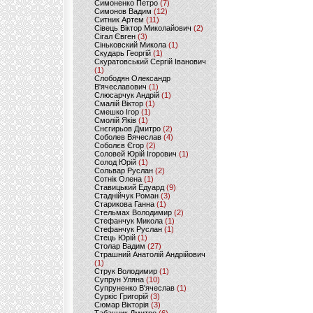
Симоненко Петро
(7)
Симонов Вадим
(12)
Ситник Артем
(11)
Сівець Віктор Миколайович
(2)
Сігал Євген
(3)
Сіньковский Микола
(1)
Скударь Георгій
(1)
Скуратовський Сергій Іванович
(1)
Слободян Олександр
В'ячеславович
(1)
Слюсарчук Андрій
(1)
Смалій Віктор
(1)
Смешко Ігор
(1)
Смолій Яків
(1)
Снєгирьов Дмитро
(2)
Соболев Вячеслав
(4)
Соболєв Єгор
(2)
Соловей Юрій Ігорович
(1)
Солод Юрій
(1)
Сольвар Руслан
(2)
Сотнік Олена
(1)
Ставицький Едуард
(9)
Стаднійчук Роман
(3)
Старикова Ганна
(1)
Стельмах Володимир
(2)
Стефанчук Микола
(1)
Стефанчук Руслан
(1)
Стець Юрій
(1)
Столар Вадим
(27)
Страшний Анатолій Андрійович
(1)
Струк Володимир
(1)
Супрун Уляна
(10)
Супруненко В'ячеслав
(1)
Суркіс Григорій
(3)
Сюмар Вікторія
(3)