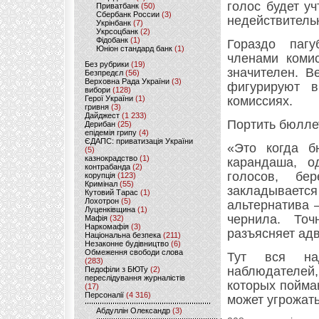
голос будет у
Приватбанк
(50)
Сбербанк России
(3)
недействитель
Укрінбанк
(7)
Укрсоцбанк
(2)
Фідобанк
(1)
Гораздо пагу
Юніон стандард банк
(1)
членами комис
Без рубрики
(19)
значителен. В
Безпредєл
(56)
Верховна Рада України
(3)
фигурируют в
вибори
(128)
Герої України
(1)
комиссиях.
гривня
(3)
Дайджест
(1 233)
Портить бюлле
Дерибан
(25)
епідемія грипу
(4)
ЄДАПС: приватизація України
«Это когда б
(5)
казнокрадство
(1)
карандаша, о
контрабанда
(2)
голосов, бе
корупція
(123)
Кримінал
(55)
закладываетс
Кутовий Тарас
(1)
Лохотрон
(5)
альтернатива –
Луценківщина
(1)
чернила. Точ
Мафія
(32)
Наркомафія
(3)
разъясняет адв
Національна безпека
(211)
Незаконне будівництво
(6)
Обмеження свободи слова
Тут вся на
(283)
наблюдателей,
Педофіли з БЮТу
(2)
переслідування журналістів
которых пойма
(17)
Персоналії
(4 316)
может угрожать
Абдуллін Олександр
(3)