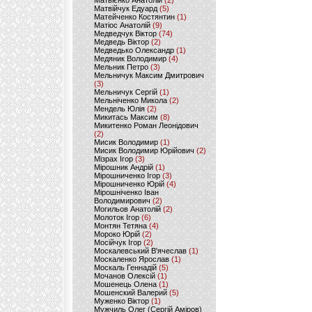
Матвієнко Анатолій
(2)
Матвійчук Едуард
(5)
Матейченко Костянтин
(1)
Матіос Анатолій
(9)
Медведчук Віктор
(74)
Медведь Віктор
(2)
Медведько Олександр
(1)
Медяник Володимир
(4)
Мельник Петро
(3)
Мельничук Максим Дмитрович
(3)
Мельничук Сергій
(1)
Мельніченко Микола
(2)
Мендель Юлія
(2)
Микитась Максим
(8)
Микитенко Роман Леонідович
(2)
Мисик Володимир
(1)
Мисик Володимир Юрійович
(2)
Мізрах Ігор
(3)
Мірошник Андрій
(1)
Мірошниченко Ігор
(3)
Мірошниченко Юрій
(4)
Мірошніченко Іван
Володимирович
(2)
Могильов Анатолій
(2)
Молоток Ігор
(6)
Монтян Тетяна
(4)
Мороко Юрій
(2)
Мосійчук Ігор
(2)
Москалевський В'ячеслав
(1)
Москаленко Ярослав
(1)
Москаль Геннадій
(5)
Мочанов Олексій
(1)
Мошенець Олена
(1)
Мошенский Валерий
(5)
Муженко Віктор
(1)
Мужчиль Олег (Сергій Аміров)