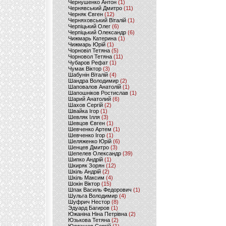
Чернушенко Антон
(1)
Чернявський Дмитро
(11)
Черняк Євген
(12)
Черняховський Віталій
(1)
Черпіцький Олег
(6)
Черпіцький Олександр
(6)
Чижмарь Катерина
(1)
Чижмарь Юрій
(1)
Чорновіл Тетяна
(5)
Чорновол Тетяна
(11)
Чубаров Рефат
(1)
Чумак Віктор
(3)
Шабунін Віталій
(4)
Шандра Володимир
(2)
Шаповалов Анатолій
(1)
Шапошніков Ростислав
(1)
Шарий Анатолий
(6)
Шахов Сергій
(2)
Швайка Ігор
(1)
Шевляк Ілля
(3)
Шевцов Євген
(1)
Шевченко Артем
(1)
Шевченко Ігор
(1)
Шеляженко Юрій
(6)
Шенцев Дмитро
(3)
Шепелев Олександр
(39)
Шипко Андрій
(1)
Шкиряк Зорян
(12)
Шкіль Андрій
(2)
Шкіль Максим
(4)
Шокін Віктор
(15)
Шпак Василь Федорович
(1)
Шульга Володимир
(4)
Шуфрич Нестор
(8)
Эдуард Багиров
(1)
Южаніна Ніна Петрівна
(2)
Юзькова Тетяна
(2)