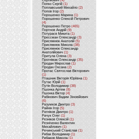
Сергійович
(4)
Попко Сергій
(1)
Поплавський Михайло
(2)
Попов Ігор
(2)
Порошенко Марина
(1)
Порошенко Олексій Петрович
(4)
Порошенко Петро
(465)
Портнов Андрій
(9)
Потураєв Микита
(1)
Прессман Олександр
(3)
Присяжнюк Анатолій
(5)
Присяжнюк Микола
(38)
Присяжнюк Олександр
Анатолійович
(1)
Притула Олена
(3)
Прогнімак Олександр
(35)
Продан Мирослав
(1)
Продан Оксана
(2)
Протас Святослав Вікторович
(1)
Пташник Вікторія Юріївна
(1)
Путас Юрій
(1)
Путін Володимир
(38)
Пшонка Артем
(8)
Пшонка Віктор
(4)
Рабінович Вадим Зіновійович
(6)
Разумков Дмитро
(3)
Райнін Ігор
(5)
Ратніков Дмитро
(1)
Рачук Олег
(1)
Резніков Олексій
(1)
Резніченко Валентин
Михайлович
(1)
Речинський Станіслав
(1)
Рибак Володимир
(1)
Рибаков Микола
(1)