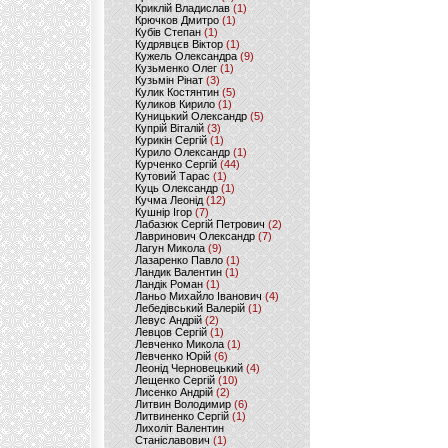
Криклій Владислав
(1)
Крючков Дмитро
(1)
Кубів Степан
(1)
Кудрявцєв Віктор
(1)
Кужель Олександра
(9)
Кузьменко Олег
(1)
Кузьмін Рінат
(3)
Кулик Костянтин
(5)
Куликов Кирило
(1)
Куницький Олександр
(5)
Купрій Віталій
(3)
Курикін Сергій
(1)
Курило Олександр
(1)
Курченко Сергій
(44)
Кутовий Тарас
(1)
Куць Олександр
(1)
Кучма Леонід
(12)
Кушнір Ігор
(7)
Лабазюк Сергій Петрович
(2)
Лавринович Олександр
(7)
Лагун Микола
(9)
Лазаренко Павло
(1)
Ландик Валентин
(1)
Ландік Роман
(1)
Ланьо Михайло Іванович
(4)
Лебедівський Валерій
(1)
Левус Андрій
(2)
Левцов Сергій
(1)
Левченко Микола
(1)
Левченко Юрій
(6)
Леонід Черновецький
(4)
Лещенко Сергій
(10)
Лисенко Андрій
(2)
Литвин Володимир
(6)
Литвиненко Сергій
(1)
Лихоліт Валентин
Станіславович
(1)