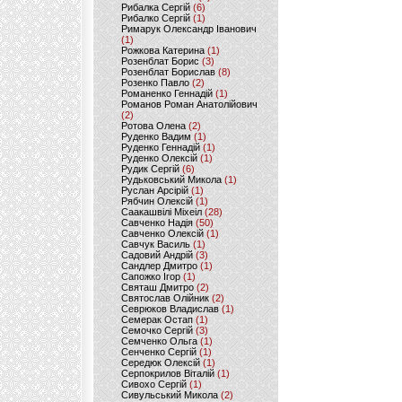
Рибалка Сергій
(6)
Рибалко Сергій
(1)
Римарук Олександр Іванович
(1)
Рожкова Катерина
(1)
Розенблат Борис
(3)
Розенблат Борислав
(8)
Розенко Павло
(2)
Романенко Геннадій
(1)
Романов Роман Анатолійович
(2)
Ротова Олена
(2)
Руденко Вадим
(1)
Руденко Геннадій
(1)
Руденко Олексій
(1)
Рудик Сергій
(6)
Рудьковський Микола
(1)
Руслан Арсірій
(1)
Рябчин Олексій
(1)
Саакашвілі Міхеіл
(28)
Савченко Надія
(50)
Савченко Олексій
(1)
Савчук Василь
(1)
Садовий Андрій
(3)
Сандлер Дмитро
(1)
Сапожко Ігор
(1)
Святаш Дмитро
(2)
Святослав Олійник
(2)
Севрюков Владислав
(1)
Семерак Остап
(1)
Семочко Сергій
(3)
Семченко Ольга
(1)
Сенченко Сергій
(1)
Середюк Олексій
(1)
Серпокрилов Віталій
(1)
Сивохо Сергій
(1)
Сивульський Микола
(2)