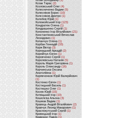
Козак Володимир
(1)
Козак Тарас
(2)
Козловський Олег
(4)
Колесниченко Вадим
(5)
Колесніков Борис
(10)
Колєсніков Дмитро
(1)
Колобов Юрій
(1)
Коломойський Ігор
(123)
Кондратюк Олена
(1)
Кондрашенко Сергій
(1)
Кононенко Ігор Віталійович
(21)
Константіновський Вячеслав
Леонідович
(1)
Копанчук Олена
(1)
Корбан Геннадій
(33)
Корж Віктор
(3)
Корнацький Аркадій
(2)
Корнійчук Євген
(1)
Коровченко Сергій
(1)
Королевська Наталія
(5)
Король Марія Григорівна
(1)
Король Олександр
(16)
Корчинська Оксана
Анатоліївна
(1)
Корявченков Юрій Валерійович
(1)
Костенко Євген
(1)
Костицький Василь
(1)
Костюшко Олег
(1)
Косюк Юрій
(15)
Котвіцький Ігор
(10)
Кошелєва Альона
(3)
Кошмак Вадим
(1)
Кравець Андрій Віталійович
(2)
Кравчук Леонід Макарович
(1)
Краснокутський Сергій
(1)
Кривецький Ігор
(1)
Кривонос Павло
(1)