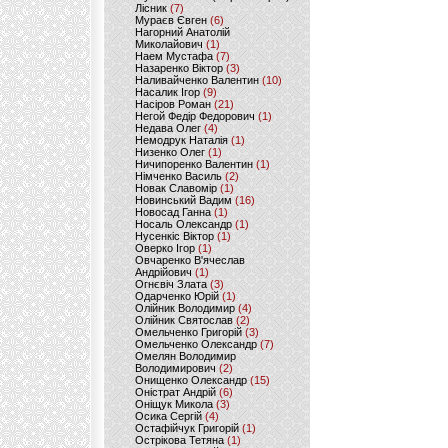
Лісник
(7)
Мураєв Євген
(6)
Нагорний Анатолій
Миколайович
(1)
Наем Мустафа
(7)
Назаренко Віктор
(3)
Наливайченко Валентин
(10)
Насалик Ігор
(9)
Насіров Роман
(21)
Негой Федір Федорович
(1)
Недава Олег
(4)
Немодрук Наталія
(1)
Низенко Олег
(1)
Ничипоренко Валентин
(1)
Німченко Василь
(2)
Новак Славомір
(1)
Новинський Вадим
(16)
Новосад Ганна
(1)
Носаль Олександр
(1)
Нусенкіс Віктор
(1)
Оверко Ігор
(1)
Овчаренко В'ячеслав
Андрійович
(1)
Огнєвіч Злата
(3)
Одарченко Юрій
(1)
Олійник Володимир
(4)
Олійник Святослав
(2)
Омельченко Григорій
(3)
Омельченко Олександр
(7)
Омелян Володимир
Володимирович
(2)
Онищенко Олександр
(15)
Оністрат Андрій
(6)
Оніщук Микола
(3)
Осика Сергій
(4)
Остафійчук Григорій
(1)
Острікова Тетяна
(1)