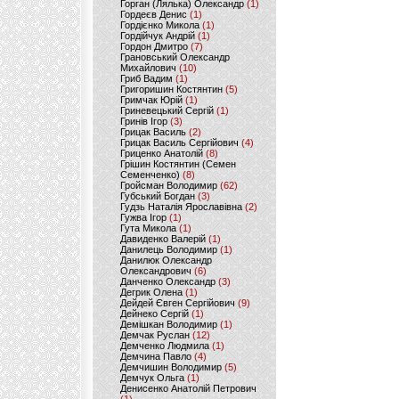
Горган (Лялька) Олександр
(1)
Гордеєв Денис
(1)
Гордієнко Микола
(1)
Гордійчук Андрій
(1)
Гордон Дмитро
(7)
Грановський Олександр
Михайлович
(10)
Гриб Вадим
(1)
Григоришин Костянтин
(5)
Гримчак Юрій
(1)
Гриневецький Сергій
(1)
Гринів Ігор
(3)
Грицак Василь
(2)
Грицак Василь Сергійович
(4)
Гриценко Анатолій
(8)
Грішин Костянтин (Семен
Семенченко)
(8)
Гройсман Володимир
(62)
Губський Богдан
(3)
Гудзь Наталія Ярославівна
(2)
Гужва Ігор
(1)
Гута Микола
(1)
Давиденко Валерій
(1)
Данилець Володимир
(1)
Данилюк Олександр
Олександрович
(6)
Данченко Олександр
(3)
Дегрик Олена
(1)
Дейдей Євген Сергійович
(9)
Дейнеко Сергій
(1)
Демішкан Володимир
(1)
Демчак Руслан
(12)
Демченко Людмила
(1)
Демчина Павло
(4)
Демчишин Володимир
(5)
Демчук Ольга
(1)
Денисенко Анатолій Петрович