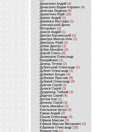
(1)
Денисенко Андрій
(6)
Денисенко Вадим Ігорович
(4)
Денісова Людміла
(6)
Дерев'янко Юрій
(10)
Деркач Андрій
(1)
Джемілєв Мустафа
(1)
Дзензерський Денис
Вікторович
(3)
Дзинзя Андрій
(1)
Дмитро Корчинський
(1)
Дмитрук Микола Ілліч
(1)
Дмитрунь Юрій
(1)
Добкін Дмитро
(1)
Добкін Михайло
(2)
Довгий Олесь
(6)
Долженков Олександр
Валерійович
(1)
Донець Тетяна
(2)
Дубинський Олександр
(2)
Дубілет Олександр
(1)
Дубневич Богдан
(4)
Дубневич Ярослав
(8)
Дубовой Олександр
(9)
Думчев Сергій
(2)
Дунаєв Сергій
(3)
Дурдинець Тиберій
(1)
Дядечко Сергій
(4)
Дятлов Ігор
(1)
Дяченко Сергій
(3)
Єжель Михайло
(1)
Ємельянов Артур
(2)
Єрмак Андрій
(2)
Єршов Олександр
(3)
Єфімов Максим
(3)
Єфімов Максим Вікторович
(2)
Єфремов Олександр
(20)
Жданов Ігор
(1)