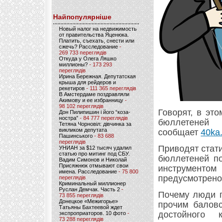
Найпопулярніше
Новый налог на недвижимость
от правительства Яценюка.
Платить, съехать, снести или
сжечь? Расследование
-
269 733 переглядів
Откуда у Олега Ляшко
миллионы?
- 173 293
переглядів
Ирина Бережная. Депутатская
крыша для рейдеров и
рекетиров
- 111 365 переглядів
В Амстердаме поздравляли
Акимову и ее избранницу
-
98 102 переглядів
Говорят, в эт
Дон Пилипишин і його “коза-
ностра”
- 84 777 переглядів
бюллетеней
Тетяна Чорновіл: дівчинка за
викликом депутата
сообщает
40ka.
Пашинського
- 83 688
переглядів
Приводят стати
УНИАН за $12 тысяч удалил
статью про митинг под СБУ.
бюллетеней по
Вадим Симонов и Николай
Присяжнюк отмывают свои
инструмент
имена. Расследование
- 75 800
предусмотрено
переглядів
Криминальный миллионер
Руслан Демчак. Часть 2
-
Почему люди п
73 855 переглядів
Донецкое «Межигорье»
прочим баловс
Татьяны Бахтеевой ждет
достойного 
экспроприаторов. 10 фото
-
73 288 переглядів