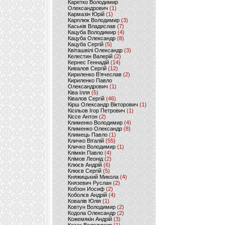
Каретко Володимир
Олександрович
(1)
Кармазін Юрій
(1)
Карплюк Володимир
(3)
Каськів Владислав
(7)
Кацуба Володимир
(4)
Кацуба Олександр
(8)
Кацуба Сергій
(5)
Квіташвілі Олександр
(3)
Келестин Валерій
(2)
Кернес Геннадій
(14)
Кивалов Сергій
(12)
Кириленко В’ячеслав
(2)
Кириленко Павло
Олександрович
(1)
Ківа Ілля
(5)
Ківалов Сергій
(46)
Кірш Олександр Вікторович
(1)
Кісільов Ігор Петрович
(1)
Кіссе Антон
(2)
Клименко Володимир
(4)
Клименко Олександр
(8)
Климець Павло
(1)
Кличко Віталій
(55)
Кличко Володимир
(1)
Клімкін Павло
(4)
Клімов Леонід
(2)
Клюєв Андрій
(6)
Клюєв Сергій
(5)
Княжицький Микола
(4)
Князевич Руслан
(2)
Кобзон Иосиф
(2)
Коболєв Андрій
(4)
Ковалів Юлія
(1)
Ковтун Володимир
(2)
Кодола Олександр
(2)
Кожемякін Андрій
(3)