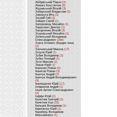
Жебрівський Павло
(2)
Жеваго Констянтин
(8)
Журавський Віталій
(3)
Забарський Владислав
(1)
Заверуха Віта
(3)
Загорій Гліб
(4)
Зайцев Сергій
(1)
Запорожець Михайло
(1)
Зарахович Дмитро
(1)
Захарченко Віталій
(3)
Згуровський Михайло
(1)
Зеленський Володимир
Олександрович
(266)
Злата Огневич (Бордюг Інна)
(2)
Злочевський Микола
(17)
Зозуля Юрій
(1)
Зубик Володимир
(2)
Зубко Геннадій
(1)
Зуєв Максим
(1)
Зюков Юрій
(1)
Іваненко Роман
(2)
Іванісов Роман
(3)
Іванчук Андрій
(2)
Іванчук Андрій Володимирович
(5)
Іванющенко Юрій
(17)
Ілларіонов Андрій
(1)
Ільюк Артем Олександрович
(2)
Іоффе Юлій
(1)
Калетник Григорій
(1)
Калетник Ігор
(33)
Кальцев Володимир
(1)
Камельчук Юрій
(1)
Карабань Володимир
Миколайович
(1)