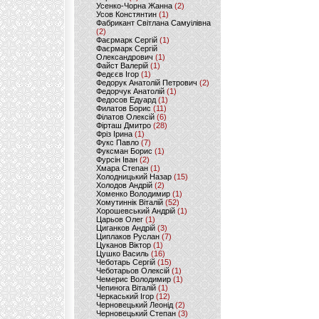
Усенко-Чорна Жанна
(2)
Усов Констянтин
(1)
Фабрикант Світлана Самуілівна
(2)
Фаєрмарк Сергій
(1)
Фаєрмарк Сергій
Олександрович
(1)
Файст Валерій
(1)
Федєєв Ігор
(1)
Федорук Анатолій Петрович
(2)
Федорчук Анатолій
(1)
Федосов Едуард
(1)
Филатов Борис
(11)
Філатов Олексій
(6)
Фірташ Дмитро
(28)
Фріз Ірина
(1)
Фукс Павло
(7)
Фуксман Борис
(1)
Фурсін Іван
(2)
Хмара Степан
(1)
Холодницький Назар
(15)
Холодов Андрій
(2)
Хоменко Володимир
(1)
Хомутиннік Віталій
(52)
Хорошевський Андрій
(1)
Царьов Олег
(1)
Циганков Андрій
(3)
Циплаков Руслан
(7)
Цуканов Віктор
(1)
Цушко Василь
(16)
Чеботарь Сергій
(15)
Чеботарьов Олексій
(1)
Чемерис Володимир
(1)
Чепинога Віталій
(1)
Черкаський Ігор
(12)
Черновецький Леонід
(2)
Черновецький Степан
(3)