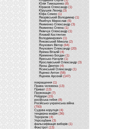
Юлдашев Сергій
(1)
Юлія Тимошенко
(8)
Юраков Олександр
(1)
Юрушев Леонід
(3)
Юфа Семен
(1)
Яворівський Володимир
(1)
Якибчук Мирослав
(5)
Якименко Олександр
(3)
Якименко Олена
(1)
Якімчук Олександр
(1)
Яловий Костянтин
Володимирович
(1)
Янковський Микола
(2)
Янукович Віктор
(64)
Янукович Олександр
(20)
Ярема Віталій
(4)
Яременко Богдан
(1)
Яресько Наталія
(1)
Ярославський Олександр
(3)
Ярош Дмитро
(4)
Ясинський Олександр
(1)
Яценко Антон
(58)
Яценюк Арсеній
(147)
покращення
(1)
Права человека
(13)
Приват
(13)
Провокація
(7)
Рейдери
(15)
російська гебня
(8)
Російсько-українська війна
(793)
Судова корупція
(4)
тендерна мафія
(36)
Тероризм
(4)
Укрсоцбанк
(3)
фальсифікація виборів
(1)
Фокстрот
(13)