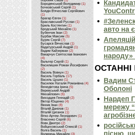
Боровик Саша
(1)
Кандидат
Бородянський Володимир
(1)
Бочковський Сергій
(1)
YouContr
Боядін В'ячеслав Сергійович
(1)
Брагар Євген
(1)
#Зеленск
Браславський Руслан
(1)
Бриль Костянтин
(1)
авто на 
Бродський Михайло
(1)
Бубенчик Іван
(2)
Бурбак Максим
(5)
Апеляцій
Буряк Сергій
(7)
Бусарєв Вячеслав
(1)
громадян
Вадатурський Андрій
(1)
Вадим Кайзерман
(2)
народу» 
Вакарчук Святослав Іванович
(4)
Вальтер Сергій
(1)
Василишин Роман Йосифович
ОСТАННІ
(2)
Василь Вовкун
(1)
Василь Горбаль
(17)
Вадим Ст
Василь Цушко
(1)
Василюк Наталія Романівна
(4)
Оболоні
Венедіктова Ірина
(5)
Веревський Андрій
Михайлович
(6)
Нардеп 
Виходцев Геннадій
(2)
Віктор Ющенко
(4)
Вінник Іван
(8)
мережу “
Віталій Данілов
(1)
Віталій Циганок
(1)
агробізн
Вітко Артем Леонідович
(1)
Власенко Сергій
(6)
Вовк Дмитро
(2)
російськ
Войцеховський Олексій
(1)
Волга Василь
(1)
пісню, щ
Волинець Михайло
(3)