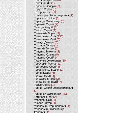
Табачник Дмитро
(6)
Табачник Ян
(1)
Тарасюк Валерій
(2)
Тарута Сергій
(8)
Татаров Олег
(1)
Тацій Юрій Олександрович
(1)
Терещенко Юрій
(1)
Терещук Олександр
(6)
Терьохін Сергій
(2)
Тетерук Андрій
(1)
Тигіпко Сергій
(1)
Тимонькін Борис
(2)
Тимошенко Юлія
(135)
Тимошенко Юрій
(3)
Тимчук Дмитро
(3)
Тихонов Віктор
(1)
Тицький Богдан
(1)
Тищенко Микола
(2)
Тищенко Олена
(8)
Тищенко Сергій
(4)
Ткаченко Олександр
(10)
Требушкін Руслан
(1)
Тригубенко Сергій
(6)
Трофименко Вадим
(1)
Троян Вадим
(6)
Труба Роман
(3)
Трубаров Віталій
(2)
Труханов Геннадій
(7)
Тулуб Сергій
(1)
Турчин Сергій Олександрович
(1)
Турчинов Олександр
(35)
Тягнибок Олег
(2)
Ударцов Юрій
(1)
Уколов Віктор
(4)
Уманський Ігор Іванович
(1)
Урбанський Олександр
Ігорович
(1)