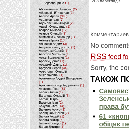
208 переглядів
Борзова Ірина
(1)
Абромавичус Айварас
(2)
Аброськін В’ячеслав
(1)
Аваков Арсен
(318)
Аврамов Іван
(7)
Адамовський Андрій
(2)
Адаріч Олександр
(1)
Азаров Микола
(12)
Комментариев
Азаров Олексій
(9)
Акименко Олександр
(1)
Акімова Ірина
(13)
No comments
Альперін Вадим
(3)
Андрієвський Дмитро
(1)
Андрушко Сергій
(1)
RSS
Апостол Михайло
(1)
feed fo
Ар'єв Володимир
(1)
Арабей Денис
(1)
Арахамія Давид
(1)
Sorry, the co
Арбузов Сергій
(44)
Арестович Олексій
Миколайович
(1)
ТАКОЖ ПО
Артеменко Андрій Вікторович
(1)
Артюшенко Ігор Андрійович
(1)
Ахметов Рінат
(51)
Самовису
Бабак Олена
(1)
Баганець Олексій
(6)
Зеленськ
Багрій Петро
(3)
Баканов Іван
(2)
права бу
Бакулін Євген
(4)
Баленко Артур
(1)
Балицький Євген
(7)
61 «кноп
Балога Андрій
(1)
Балога Віктор
(4)
обіцяє п
Балчун Войцех
(1)
Банас Дмитро
(1)