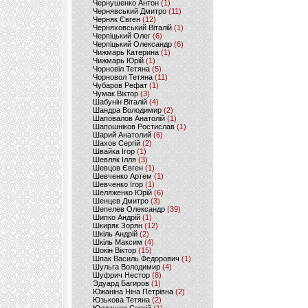
Чернушенко Антон
(1)
Чернявський Дмитро
(11)
Черняк Євген
(12)
Черняховський Віталій
(1)
Черпіцький Олег
(6)
Черпіцький Олександр
(6)
Чижмарь Катерина
(1)
Чижмарь Юрій
(1)
Чорновіл Тетяна
(5)
Чорновол Тетяна
(11)
Чубаров Рефат
(1)
Чумак Віктор
(3)
Шабунін Віталій
(4)
Шандра Володимир
(2)
Шаповалов Анатолій
(1)
Шапошніков Ростислав
(1)
Шарий Анатолий
(6)
Шахов Сергій
(2)
Швайка Ігор
(1)
Шевляк Ілля
(3)
Шевцов Євген
(1)
Шевченко Артем
(1)
Шевченко Ігор
(1)
Шеляженко Юрій
(6)
Шенцев Дмитро
(3)
Шепелев Олександр
(39)
Шипко Андрій
(1)
Шкиряк Зорян
(12)
Шкіль Андрій
(2)
Шкіль Максим
(4)
Шокін Віктор
(15)
Шпак Василь Федорович
(1)
Шульга Володимир
(4)
Шуфрич Нестор
(8)
Эдуард Багиров
(1)
Южаніна Ніна Петрівна
(2)
Юзькова Тетяна
(2)