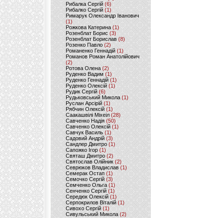
Рибалка Сергій
(6)
Рибалко Сергій
(1)
Римарук Олександр Іванович
(1)
Рожкова Катерина
(1)
Розенблат Борис
(3)
Розенблат Борислав
(8)
Розенко Павло
(2)
Романенко Геннадій
(1)
Романов Роман Анатолійович
(2)
Ротова Олена
(2)
Руденко Вадим
(1)
Руденко Геннадій
(1)
Руденко Олексій
(1)
Рудик Сергій
(6)
Рудьковський Микола
(1)
Руслан Арсірій
(1)
Рябчин Олексій
(1)
Саакашвілі Міхеіл
(28)
Савченко Надія
(50)
Савченко Олексій
(1)
Савчук Василь
(1)
Садовий Андрій
(3)
Сандлер Дмитро
(1)
Сапожко Ігор
(1)
Святаш Дмитро
(2)
Святослав Олійник
(2)
Севрюков Владислав
(1)
Семерак Остап
(1)
Семочко Сергій
(3)
Семченко Ольга
(1)
Сенченко Сергій
(1)
Середюк Олексій
(1)
Серпокрилов Віталій
(1)
Сивохо Сергій
(1)
Сивульський Микола
(2)