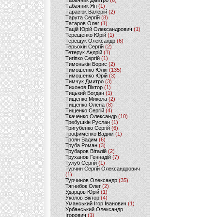
Табачник Дмитро
(6)
Табачник Ян
(1)
Тарасюк Валерій
(2)
Тарута Сергій
(8)
Татаров Олег
(1)
Тацій Юрій Олександрович
(1)
Терещенко Юрій
(1)
Терещук Олександр
(6)
Терьохін Сергій
(2)
Тетерук Андрій
(1)
Тигіпко Сергій
(1)
Тимонькін Борис
(2)
Тимошенко Юлія
(135)
Тимошенко Юрій
(3)
Тимчук Дмитро
(3)
Тихонов Віктор
(1)
Тицький Богдан
(1)
Тищенко Микола
(2)
Тищенко Олена
(8)
Тищенко Сергій
(4)
Ткаченко Олександр
(10)
Требушкін Руслан
(1)
Тригубенко Сергій
(6)
Трофименко Вадим
(1)
Троян Вадим
(6)
Труба Роман
(3)
Трубаров Віталій
(2)
Труханов Геннадій
(7)
Тулуб Сергій
(1)
Турчин Сергій Олександрович
(1)
Турчинов Олександр
(35)
Тягнибок Олег
(2)
Ударцов Юрій
(1)
Уколов Віктор
(4)
Уманський Ігор Іванович
(1)
Урбанський Олександр
Ігорович
(1)