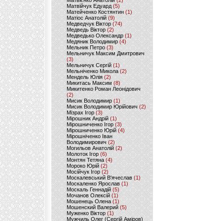
Матвієнко Анатолій
(2)
Матвійчук Едуард
(5)
Матейченко Костянтин
(1)
Матіос Анатолій
(9)
Медведчук Віктор
(74)
Медведь Віктор
(2)
Медведько Олександр
(1)
Медяник Володимир
(4)
Мельник Петро
(3)
Мельничук Максим Дмитрович
(3)
Мельничук Сергій
(1)
Мельніченко Микола
(2)
Мендель Юлія
(2)
Микитась Максим
(8)
Микитенко Роман Леонідович
(2)
Мисик Володимир
(1)
Мисик Володимир Юрійович
(2)
Мізрах Ігор
(3)
Мірошник Андрій
(1)
Мірошниченко Ігор
(3)
Мірошниченко Юрій
(4)
Мірошніченко Іван
Володимирович
(2)
Могильов Анатолій
(2)
Молоток Ігор
(6)
Монтян Тетяна
(4)
Мороко Юрій
(2)
Мосійчук Ігор
(2)
Москалевський В'ячеслав
(1)
Москаленко Ярослав
(1)
Москаль Геннадій
(5)
Мочанов Олексій
(1)
Мошенець Олена
(1)
Мошенский Валерий
(5)
Муженко Віктор
(1)
Мужчиль Олег (Сергій Аміров)