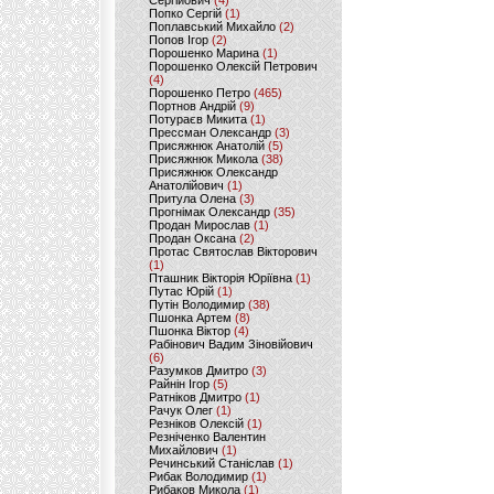
Сергійович
(4)
Попко Сергій
(1)
Поплавський Михайло
(2)
Попов Ігор
(2)
Порошенко Марина
(1)
Порошенко Олексій Петрович
(4)
Порошенко Петро
(465)
Портнов Андрій
(9)
Потураєв Микита
(1)
Прессман Олександр
(3)
Присяжнюк Анатолій
(5)
Присяжнюк Микола
(38)
Присяжнюк Олександр
Анатолійович
(1)
Притула Олена
(3)
Прогнімак Олександр
(35)
Продан Мирослав
(1)
Продан Оксана
(2)
Протас Святослав Вікторович
(1)
Пташник Вікторія Юріївна
(1)
Путас Юрій
(1)
Путін Володимир
(38)
Пшонка Артем
(8)
Пшонка Віктор
(4)
Рабінович Вадим Зіновійович
(6)
Разумков Дмитро
(3)
Райнін Ігор
(5)
Ратніков Дмитро
(1)
Рачук Олег
(1)
Резніков Олексій
(1)
Резніченко Валентин
Михайлович
(1)
Речинський Станіслав
(1)
Рибак Володимир
(1)
Рибаков Микола
(1)