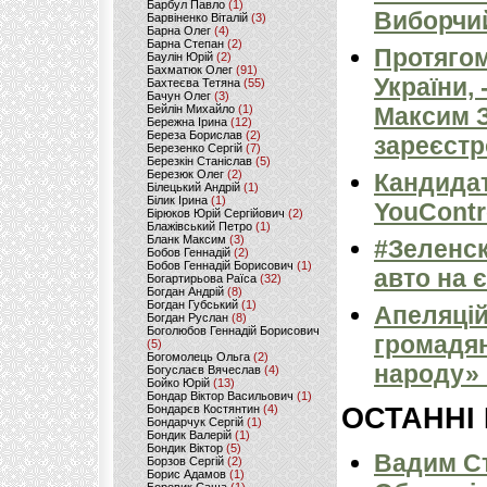
Барбул Павло
(1)
Виборчи
Барвіненко Віталій
(3)
Барна Олег
(4)
Барна Степан
(2)
Протягом
Баулін Юрій
(2)
Бахматюк Олег
(91)
України,
Бахтеєва Тетяна
(55)
Бачун Олег
(3)
Бейлін Михайло
(1)
Максим З
Бережна Ірина
(12)
Береза Борислав
(2)
зареєстр
Березенко Сергій
(7)
Березкін Станіслав
(5)
Березюк Олег
(2)
Кандидат
Білецький Андрій
(1)
Білик Ірина
(1)
YouContr
Бірюков Юрій Сергійович
(2)
Блажівський Петро
(1)
Бланк Максим
(3)
#Зеленск
Бобов Геннадій
(2)
Бобов Геннадій Борисович
(1)
авто на 
Богартирьова Раїса
(32)
Богдан Андрій
(8)
Богдан Губський
(1)
Апеляцій
Богдан Руслан
(8)
Боголюбов Геннадій Борисович
громадян
(5)
Богомолець Ольга
(2)
народу» 
Богуслаєв Вячеслав
(4)
Бойко Юрій
(13)
Бондар Віктор Васильович
(1)
Бондарєв Костянтин
(4)
ОСТАННІ
Бондарчук Сергій
(1)
Бондик Валерій
(1)
Бондик Віктор
(5)
Вадим Ст
Борзов Сергiй
(2)
Борис Адамов
(1)