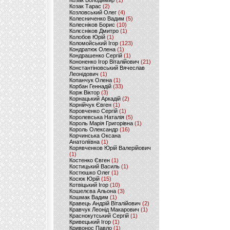
Козак Володимир
(1)
Козак Тарас
(2)
Козловський Олег
(4)
Колесниченко Вадим
(5)
Колесніков Борис
(10)
Колєсніков Дмитро
(1)
Колобов Юрій
(1)
Коломойський Ігор
(123)
Кондратюк Олена
(1)
Кондрашенко Сергій
(1)
Кононенко Ігор Віталійович
(21)
Константіновський Вячеслав
Леонідович
(1)
Копанчук Олена
(1)
Корбан Геннадій
(33)
Корж Віктор
(3)
Корнацький Аркадій
(2)
Корнійчук Євген
(1)
Коровченко Сергій
(1)
Королевська Наталія
(5)
Король Марія Григорівна
(1)
Король Олександр
(16)
Корчинська Оксана
Анатоліївна
(1)
Корявченков Юрій Валерійович
(1)
Костенко Євген
(1)
Костицький Василь
(1)
Костюшко Олег
(1)
Косюк Юрій
(15)
Котвіцький Ігор
(10)
Кошелєва Альона
(3)
Кошмак Вадим
(1)
Кравець Андрій Віталійович
(2)
Кравчук Леонід Макарович
(1)
Краснокутський Сергій
(1)
Кривецький Ігор
(1)
Кривонос Павло
(1)