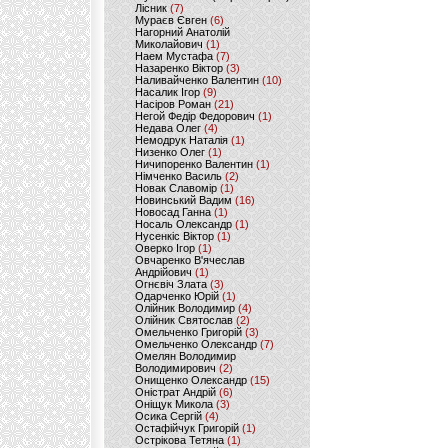
Лісник
(7)
Мураєв Євген
(6)
Нагорний Анатолій
Миколайович
(1)
Наем Мустафа
(7)
Назаренко Віктор
(3)
Наливайченко Валентин
(10)
Насалик Ігор
(9)
Насіров Роман
(21)
Негой Федір Федорович
(1)
Недава Олег
(4)
Немодрук Наталія
(1)
Низенко Олег
(1)
Ничипоренко Валентин
(1)
Німченко Василь
(2)
Новак Славомір
(1)
Новинський Вадим
(16)
Новосад Ганна
(1)
Носаль Олександр
(1)
Нусенкіс Віктор
(1)
Оверко Ігор
(1)
Овчаренко В'ячеслав
Андрійович
(1)
Огнєвіч Злата
(3)
Одарченко Юрій
(1)
Олійник Володимир
(4)
Олійник Святослав
(2)
Омельченко Григорій
(3)
Омельченко Олександр
(7)
Омелян Володимир
Володимирович
(2)
Онищенко Олександр
(15)
Оністрат Андрій
(6)
Оніщук Микола
(3)
Осика Сергій
(4)
Остафійчук Григорій
(1)
Острікова Тетяна
(1)