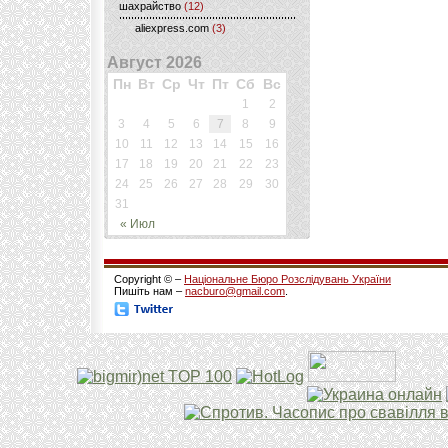
шахрайство
(12)
aliexpress.com
(3)
Август 2026
Пн
Вт
Ср
Чт
Пт
Сб
Вс
1
2
3
4
5
6
7
8
9
10
11
12
13
14
15
16
17
18
19
20
21
22
23
24
25
26
27
28
29
30
31
« Июл
Copyright © –
Національне Бюро Розслідувань України
Пишіть нам –
nacburo@gmail.com
.