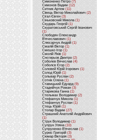
Симоненко Петро
(7)
Симонов Вадим
(12)
Ситник Артем
(11)
Сівець Віктор Миколайович
(2)
Сігал Євген
(3)
Сіньковский Микола
(1)
Скударь Георгій
(1)
Скуратовський Сергій Іванович
(1)
Слободян Олександр
В'ячеславович
(1)
Слюсарчук Андрій
(1)
Смалій Віктор
(1)
Смешко Ігор
(1)
Смолій Яків
(1)
Снєгирьов Дмитро
(2)
Соболев Вячеслав
(4)
Соболєв Єгор
(2)
Соловей Юрій Ігорович
(1)
Солод Юрій
(1)
Сольвар Руслан
(2)
Сотнік Олена
(1)
Ставицький Едуард
(9)
Стаднійчук Роман
(3)
Старикова Ганна
(1)
Стельмах Володимир
(2)
Стефанчук Микола
(1)
Стефанчук Руслан
(1)
Стець Юрій
(1)
Столар Вадим
(27)
Страшний Анатолій Андрійович
(1)
Струк Володимир
(1)
Супрун Уляна
(10)
Супруненко В'ячеслав
(1)
Суркіс Григорій
(3)
Сюмар Вікторія
(3)