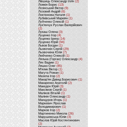
Лівшиць Олександр Ілліч
(2)
Ложкін Борис
(13)
Лозінський Віктор
(9)
Лозовий Андрій
(6)
Локтіонова Наталя
(1)
Лубківський Маркіян
(1)
Лубченко Олексій
(1)
Лук'янчук Руслан Валерійович
(2)
Лукаш Олена
(3)
Луценко Ігор
(4)
Луценко Ірина
(14)
Луценко Юрій
(94)
Львов Богдан
(1)
Льовочкін Сергій
(29)
Льовочкіна Юлія
(7)
Любченко Олексій
(1)
Лялька (Горган) Олександр
(4)
Лях Вадим
(1)
Ляшко Олег
(85)
М'ялик Віктор
(1)
Магута Роман
(1)
Мазепа Ігор
(2)
Макар'ян Давид Борисович
(1)
Макаренко Анатолій
(2)
Македон Юрій
(3)
Максімов Сергій
(1)
Маліков Віталій
(1)
Малінін Олександр
(1)
Манцуров Игорь
(1)
Маркевич Ярослав
Володимирович
(1)
Марков Ігор
(2)
Мартиненко Микола
(26)
Марушевська Юлія
(3)
Маслов Юрій Костянтинович
(2)