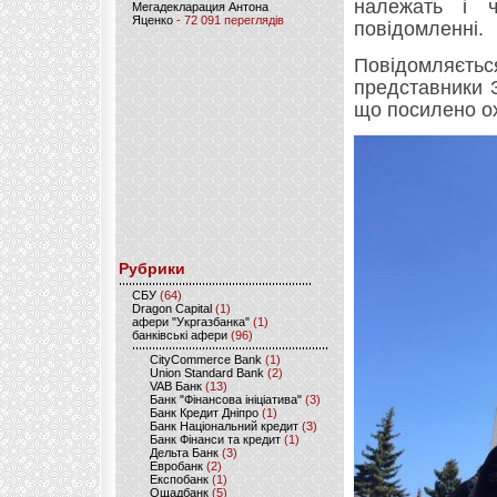
належать і ч
Мегадекларация Антона
Яценко
- 72 091 переглядів
повідомленні.
Повідомляєть
представники З
що посилено ох
Рубрики
CБУ
(64)
Dragon Capital
(1)
афери "Укргазбанка"
(1)
банківські афери
(96)
CityCommerce Bank
(1)
Union Standard Bank
(2)
VAB Банк
(13)
Банк "Фінансова ініціатива"
(3)
Банк Кредит Дніпро
(1)
Банк Національний кредит
(3)
Банк Фінанси та кредит
(1)
Дельта Банк
(3)
Евробанк
(2)
Експобанк
(1)
Ощадбанк
(5)