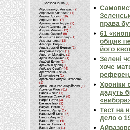
Борзова Ірина
(1)
Самовису
Абромавичус Айварас
(2)
Аброськін В’ячеслав
(1)
Зеленськ
Аваков Арсен
(318)
Аврамов Іван
(7)
права бу
Адамовський Андрій
(2)
Адаріч Олександр
(1)
Азаров Микола
(12)
61 «кноп
Азаров Олексій
(9)
Акименко Олександр
(1)
обіцяє п
Акімова Ірина
(13)
Альперін Вадим
(3)
його квот
Андрієвський Дмитро
(1)
Андрушко Сергій
(1)
Апостол Михайло
(1)
Зелені ч
Ар'єв Володимир
(1)
Арабей Денис
(1)
хоче мат
Арахамія Давид
(1)
Арбузов Сергій
(44)
Арестович Олексій
референ
Миколайович
(1)
Артеменко Андрій Вікторович
(1)
Хроніки 
Артюшенко Ігор Андрійович
(1)
Ахметов Рінат
(51)
дадуть б
Бабак Олена
(1)
Баганець Олексій
(6)
«виборах
Багрій Петро
(3)
Баканов Іван
(2)
Бакулін Євген
(4)
Тест на 
Баленко Артур
(1)
Балицький Євген
(7)
дело о 1
Балога Андрій
(1)
Балога Віктор
(4)
Балчун Войцех
(1)
Айвазовс
Банас Дмитро
(1)