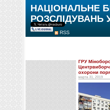
НАЦІОНАЛЬНЕ 
РОЗСЛІДУВАНЬ 
RSS
ГРУ Міноборо
Центрвиборч
охорони поря
марта 31, 2019