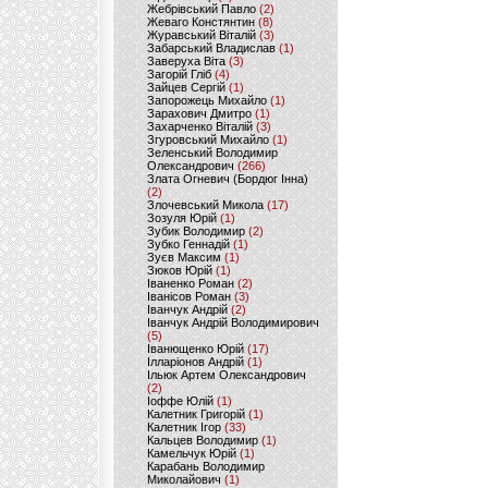
Жебрівський Павло
(2)
Жеваго Констянтин
(8)
Журавський Віталій
(3)
Забарський Владислав
(1)
Заверуха Віта
(3)
Загорій Гліб
(4)
Зайцев Сергій
(1)
Запорожець Михайло
(1)
Зарахович Дмитро
(1)
Захарченко Віталій
(3)
Згуровський Михайло
(1)
Зеленський Володимир
Олександрович
(266)
Злата Огневич (Бордюг Інна)
(2)
Злочевський Микола
(17)
Зозуля Юрій
(1)
Зубик Володимир
(2)
Зубко Геннадій
(1)
Зуєв Максим
(1)
Зюков Юрій
(1)
Іваненко Роман
(2)
Іванісов Роман
(3)
Іванчук Андрій
(2)
Іванчук Андрій Володимирович
(5)
Іванющенко Юрій
(17)
Ілларіонов Андрій
(1)
Ільюк Артем Олександрович
(2)
Іоффе Юлій
(1)
Калетник Григорій
(1)
Калетник Ігор
(33)
Кальцев Володимир
(1)
Камельчук Юрій
(1)
Карабань Володимир
Миколайович
(1)