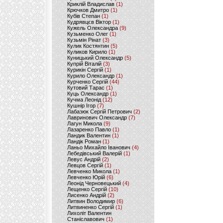
Криклій Владислав
(1)
Крючков Дмитро
(1)
Кубів Степан
(1)
Кудрявцєв Віктор
(1)
Кужель Олександра
(9)
Кузьменко Олег
(1)
Кузьмін Рінат
(3)
Кулик Костянтин
(5)
Куликов Кирило
(1)
Куницький Олександр
(5)
Купрій Віталій
(3)
Курикін Сергій
(1)
Курило Олександр
(1)
Курченко Сергій
(44)
Кутовий Тарас
(1)
Куць Олександр
(1)
Кучма Леонід
(12)
Кушнір Ігор
(7)
Лабазюк Сергій Петрович
(2)
Лавринович Олександр
(7)
Лагун Микола
(9)
Лазаренко Павло
(1)
Ландик Валентин
(1)
Ландік Роман
(1)
Ланьо Михайло Іванович
(4)
Лебедівський Валерій
(1)
Левус Андрій
(2)
Левцов Сергій
(1)
Левченко Микола
(1)
Левченко Юрій
(6)
Леонід Черновецький
(4)
Лещенко Сергій
(10)
Лисенко Андрій
(2)
Литвин Володимир
(6)
Литвиненко Сергій
(1)
Лихоліт Валентин
Станіславович
(1)