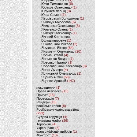
Юлдашев Сергій
(1)
Юлія Тимошенко
(8)
Юраков Олександр
(1)
Юрушев Леонід
(3)
Юфа Семен
(1)
Яворівський Володимир
(1)
Якибчук Мирослав
(5)
Якименко Олександр
(3)
Якименко Олена
(1)
Якімчук Олександр
(1)
Яловий Костянтин
Володимирович
(1)
Янковський Микола
(2)
Янукович Віктор
(64)
Янукович Олександр
(20)
Ярема Віталій
(4)
Яременко Богдан
(1)
Яресько Наталія
(1)
Ярославський Олександр
(3)
Ярош Дмитро
(4)
Ясинський Олександр
(1)
Яценко Антон
(58)
Яценюк Арсеній
(147)
покращення
(1)
Права человека
(13)
Приват
(13)
Провокація
(7)
Рейдери
(15)
російська гебня
(8)
Російсько-українська війна
(793)
Судова корупція
(4)
тендерна мафія
(36)
Тероризм
(4)
Укрсоцбанк
(3)
фальсифікація виборів
(1)
Фокстрот
(13)