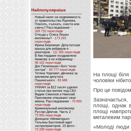
Найпопулярніше
Новый налог на недвижимость
от правительства Яценюка.
Платить, съехать, снести или
сжечь? Расследование
-
269 732 переглядів
Откуда у Олега Ляшко
миллионы?
- 173 293
переглядів
Ирина Бережная. Депутатская
крыша для рейдеров и
рекетиров
- 111 365 переглядів
В Амстердаме поздравляли
Акимову и ее избранницу
-
98 102 переглядів
Дон Пилипишин і його “коза-
ностра”
- 84 777 переглядів
Тетяна Чорновіл: дівчинка за
На площі біля 
викликом депутата
чоловіки нібит
Пашинського
- 83 688
переглядів
УНИАН за $12 тысяч удалил
Про це повідом
статью про митинг под СБУ.
Вадим Симонов и Николай
Присяжнюк отмывают свои
Зазначається
имена. Расследование
- 75 800
площі, однак 
переглядів
Криминальный миллионер
площі навпрот
Руслан Демчак. Часть 2
-
73 855 переглядів
металевим парк
Донецкое «Межигорье»
Татьяны Бахтеевой ждет
экспроприаторов. 10 фото
-
«Молоді люди н
73 288 переглядів