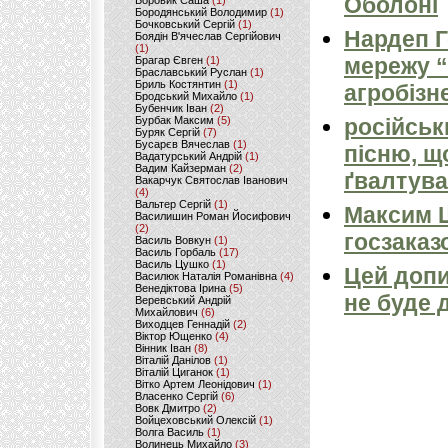
Оболоні
Боровик Саша
(1)
Бородянський Володимир
(1)
Бочковський Сергій
(1)
Нардеп 
Боядін В'ячеслав Сергійович
(1)
мережу “
Брагар Євген
(1)
Браславський Руслан
(1)
Бриль Костянтин
(1)
агробізн
Бродський Михайло
(1)
Бубенчик Іван
(2)
Бурбак Максим
(5)
російськ
Буряк Сергій
(7)
Бусарєв Вячеслав
(1)
пісню, щ
Вадатурський Андрій
(1)
Вадим Кайзерман
(2)
ґвалтува
Вакарчук Святослав Іванович
(4)
Вальтер Сергій
(1)
Максим 
Василишин Роман Йосифович
(2)
госзаказ
Василь Вовкун
(1)
Василь Горбаль
(17)
Василь Цушко
(1)
Цей допи
Василюк Наталія Романівна
(4)
Венедіктова Ірина
(5)
не буде 
Веревський Андрій
Михайлович
(6)
Виходцев Геннадій
(2)
Віктор Ющенко
(4)
Вінник Іван
(8)
Віталій Данілов
(1)
Віталій Циганок
(1)
Вітко Артем Леонідович
(1)
Власенко Сергій
(6)
Вовк Дмитро
(2)
Войцеховський Олексій
(1)
Волга Василь
(1)
Волинець Михайло
(3)