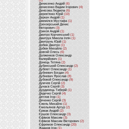
(1)
Денисенко Андрій
(6)
Денисенко Вадим Ігорович
(4)
Денісова Людміла
(6)
Дерев'янко Юрій
(10)
Деркач Андрій
(1)
Джемілєв Мустафа
(1)
Дзензерський Денис
Вікторович
(3)
Дзинзя Андрій
(1)
Дмитро Корчинський
(1)
Дмитрук Микола Ілліч
(1)
Дмитрунь Юрій
(1)
Добкін Дмитро
(1)
Добкін Михайло
(2)
Довгий Олесь
(6)
Долженков Олександр
Валерійович
(1)
Донець Тетяна
(2)
Дубинський Олександр
(2)
Дубілет Олександр
(1)
Дубневич Богдан
(4)
Дубневич Ярослав
(8)
Дубовой Олександр
(9)
Думчев Сергій
(2)
Дунаєв Сергій
(3)
Дурдинець Тиберій
(1)
Дядечко Сергій
(4)
Дятлов Ігор
(1)
Дяченко Сергій
(3)
Єжель Михайло
(1)
Ємельянов Артур
(2)
Єрмак Андрій
(2)
Єршов Олександр
(3)
Єфімов Максим
(3)
Єфімов Максим Вікторович
(2)
Єфремов Олександр
(20)
Жданов Ігор
(1)