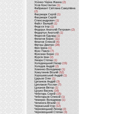
Усенко-Чорна Жанна
(2)
Усов Констянтин
(1)
Фабрикант Світлана Самуілівна
(2)
Фаєрмарк Сергій
(1)
Фаєрмарк Сергій
Олександрович
(1)
Файст Валерій
(1)
Федєєв Ігор
(1)
Федорук Анатолій Петрович
(2)
Федорчук Анатолій
(1)
Федосов Едуард
(1)
Филатов Борис
(11)
Філатов Олексій
(6)
Фірташ Дмитро
(28)
Фріз Ірина
(1)
Фукс Павло
(7)
Фуксман Борис
(1)
Фурсін Іван
(2)
Хмара Степан
(1)
Холодницький Назар
(15)
Холодов Андрій
(2)
Хоменко Володимир
(1)
Хомутиннік Віталій
(52)
Хорошевський Андрій
(1)
Царьов Олег
(1)
Циганков Андрій
(3)
Циплаков Руслан
(7)
Цуканов Віктор
(1)
Цушко Василь
(16)
Чеботарь Сергій
(15)
Чеботарьов Олексій
(1)
Чемерис Володимир
(1)
Чепинога Віталій
(1)
Черкаський Ігор
(12)
Черновецький Леонід
(2)
Черновецький Степан
(3)