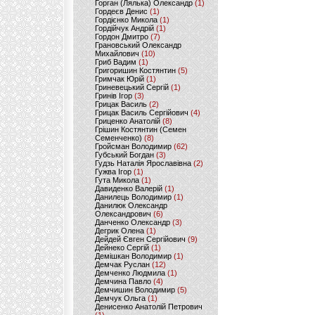
Горган (Лялька) Олександр
(1)
Гордеєв Денис
(1)
Гордієнко Микола
(1)
Гордійчук Андрій
(1)
Гордон Дмитро
(7)
Грановський Олександр
Михайлович
(10)
Гриб Вадим
(1)
Григоришин Костянтин
(5)
Гримчак Юрій
(1)
Гриневецький Сергій
(1)
Гринів Ігор
(3)
Грицак Василь
(2)
Грицак Василь Сергійович
(4)
Гриценко Анатолій
(8)
Грішин Костянтин (Семен
Семенченко)
(8)
Гройсман Володимир
(62)
Губський Богдан
(3)
Гудзь Наталія Ярославівна
(2)
Гужва Ігор
(1)
Гута Микола
(1)
Давиденко Валерій
(1)
Данилець Володимир
(1)
Данилюк Олександр
Олександрович
(6)
Данченко Олександр
(3)
Дегрик Олена
(1)
Дейдей Євген Сергійович
(9)
Дейнеко Сергій
(1)
Демішкан Володимир
(1)
Демчак Руслан
(12)
Демченко Людмила
(1)
Демчина Павло
(4)
Демчишин Володимир
(5)
Демчук Ольга
(1)
Денисенко Анатолій Петрович