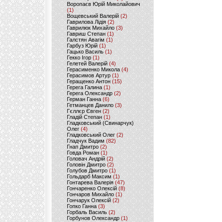
Воропаєв Юрій Миколайович
(1)
Вощевський Валерій
(2)
Гаврилова Лідія
(2)
Гаврилюк Михайло
(3)
Гавриш Степан
(1)
Галстян Авагім
(1)
Гарбуз Юрій
(1)
Гацько Василь
(1)
Гекко Ігор
(1)
Гелетей Валерій
(4)
Герасименко Микола
(4)
Герасимов Артур
(1)
Геращенко Антон
(15)
Герега Галина
(1)
Герега Олександр
(2)
Герман Ганна
(6)
Гетманцев Данило
(3)
Гєллєр Євген
(2)
Гладій Степан
(1)
Гладковський (Свинарчук)
Олег
(4)
Гладковський Олег
(2)
Гладчук Вадим
(82)
Гнап Дмитро
(2)
Говда Роман
(1)
Головач Андрій
(2)
Головін Дмитро
(2)
Голубов Дмитро
(1)
Гольдарб Максим
(1)
Гонтарева Валерія
(47)
Гончаренко Олексій
(8)
Гончаров Михайло
(1)
Гончарук Олексій
(2)
Гопко Ганна
(3)
Горбаль Василь
(2)
Горбунов Олександр
(1)