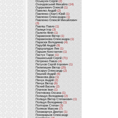
Осьмухін Сергій
(2)
Охендовський Михайло
(14)
Оцерклевич Олексій
(1)
Павелко Андрій
(2)
Павленко (Хорт) Юрій
(1)
Павленко Олександра
(1)
Павленко Олексій Михайлович
(3)
Павліш Павло
(1)
Палиця Ігор
(3)
Палютін Філіп
(1)
Парамонов Віктор
(1)
Парамонова Олександра
(1)
Парасюк Володимир
(4)
Парубій Андрій
(9)
Парцхаладзе Лев
(1)
Паршин Константин
(1)
Пастух Тарас
(1)
Пашинський Сергій
(71)
Петренко Павло
(4)
Петухов Сергій Ігорович
(1)
Пилипишин Віктор
(25)
Писарук Олександр
(2)
Пишний Андрій
(6)
Пімахова Діна
(1)
Пінчук Андрій
(2)
Пінчук Віктор
(6)
Пісний Василь
(2)
Плачков Іван
(1)
Плотнікова Оксана
(1)
Полищук Володимир
(2)
Поліщук Віктор Степанович
(1)
Поліщук Володимир
(1)
Полторак Степан
(3)
Поляков Максим
(7)
Понамарчук Дмитро
(1)
Пономарьов Олександр