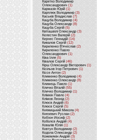
Каретко Володимир
Олександрович
(1)
Кармазін Юрій
(1)
Карплюк Володимир
(3)
Каськів Владислав
(7)
Кацуба Володимир
(4)
Кацуба Олександр
(8)
Кацуба Сергій
(5)
Квіташвілі Олександр
(3)
Келестин Валерій
(2)
Кернес Геннадій
(14)
Кивалов Сергій
(12)
Кириленко В’ячеслав
(2)
Кириленко Павло
Олександрович
(1)
Ківа Ілля
(5)
Ківалов Сергій
(46)
Кірш Олександр Вікторович
(1)
Кісільов Ігор Петрович
(1)
Кіссе Антон
(2)
Клименко Володимир
(4)
Клименко Олександр
(8)
Климець Павло
(1)
Кличко Віталій
(55)
Кличко Володимир
(1)
Клімкін Павло
(4)
Клімов Леонід
(2)
Клюєв Андрій
(6)
Клюєв Сергій
(5)
Княжицький Микола
(4)
Князевич Руслан
(2)
Кобзон Иосиф
(2)
Коболєв Андрій
(4)
Ковалів Юлія
(1)
Ковтун Володимир
(2)
Кодола Олександр
(2)
Кожемякін Андрій
(3)