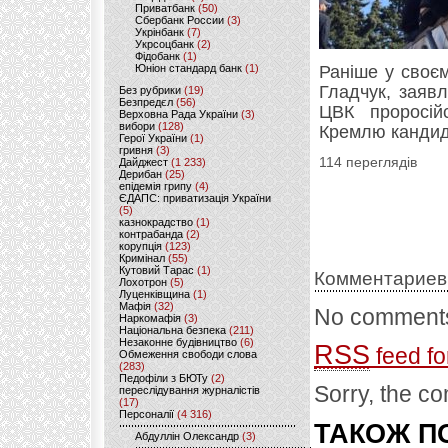
Приватбанк
(50)
Сбербанк России
(3)
Укрінбанк
(7)
Укрсоцбанк
(2)
Фідобанк
(1)
Юніон стандард банк
(1)
Раніше у своє
Гладчук, заяв
Без рубрики
(19)
Безпредєл
(56)
ЦВК проросій
Верховна Рада України
(3)
вибори
(128)
Кремлю кандид
Герої України
(1)
гривня
(3)
114 переглядів
Дайджест
(1 233)
Дерибан
(25)
епідемія грипу
(4)
ЄДАПС: приватизація України
(5)
казнокрадство
(1)
контрабанда
(2)
корупція
(123)
Кримінал
(55)
Кутовий Тарас
(1)
Комментариев
Лохотрон
(5)
Луценківщина
(1)
Мафія
(32)
No comments
Наркомафія
(3)
Національна безпека
(211)
Незаконне будівництво
(6)
RSS
feed fo
Обмеження свободи слова
(283)
Педофіли з БЮТу
(2)
Sorry, the co
переслідування журналістів
(17)
Персоналії
(4 316)
ТАКОЖ ПО
Абдуллін Олександр
(3)