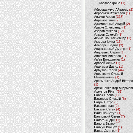
Борзова Ірина
(1)
Абромавичус Айварас
(2
Аброськін В’ячеслав
(1)
Аваков Арсен
(318)
Аврамов Іван
(7)
Адамовський Андрій
(2)
Адаріч Олександр
(1)
Азаров Микола
(12)
Азаров Олексій
(9)
Акименко Олександр
(1)
Акімова Ірина
(13)
Альперін Вадим
(3)
Андрієвський Дмитро
(1)
Андрушко Сергій
(1)
Апостол Михайло
(1)
Ар'єв Володимир
(1)
Арабей Денис
(1)
Арахамія Давид
(1)
Арбузов Сергій
(44)
Арестович Олексій
Миколайович
(1)
Артеменко Андрій Віктор
(1)
Артюшенко Ігор Андрійов
Ахметов Рінат
(51)
Бабак Олена
(1)
Баганець Олексій
(6)
Багрій Петро
(3)
Баканов Іван
(2)
Бакулін Євген
(4)
Баленко Артур
(1)
Балицький Євген
(7)
Балога Андрій
(1)
Балога Віктор
(4)
Балчун Войцех
(1)
Банас Дмитро
(1)