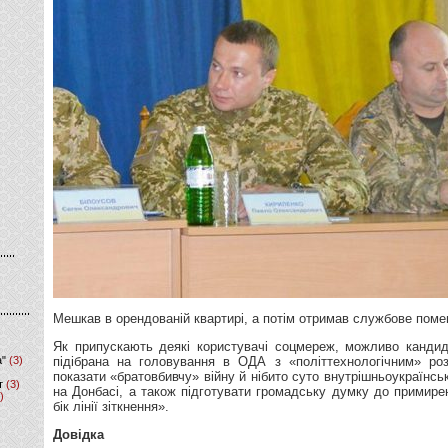
Мешкав в орендованій квартирі, а потім отримав службове поме
Як припускають деякі користувачі соцмереж, можливо канди
а"
(3)
підібрана на головування в ОДА з «політтехнологічним» ро
показати «братовбивчу» війну й нібито суто внутрішньоукраїнсь
т
(3)
на Донбасі, а також підготувати громадську думку до примире
)
бік лінії зіткнення».
Довідка