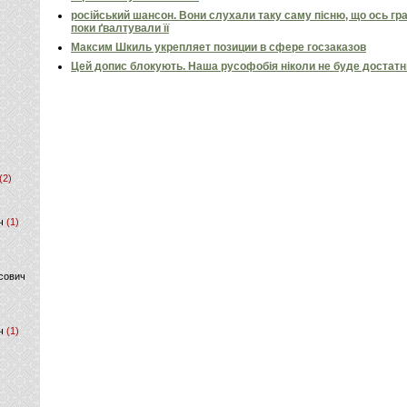
російський шансон. Вони слухали таку саму пісню, що ось гр
поки ґвалтували її
Максим Шкиль укрепляет позиции в сфере госзаказов
Цей допис блокують. Наша русофобія ніколи не буде достат
(2)
ч
(1)
сович
ч
(1)