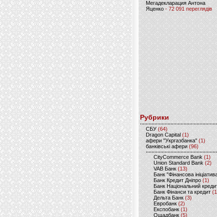
Мегадекларация Антона
Яценко
- 72 091 переглядів
Рубрики
CБУ
(64)
Dragon Capital
(1)
афери "Укргазбанка"
(1)
банківські афери
(96)
CityCommerce Bank
(1)
Union Standard Bank
(2)
VAB Банк
(13)
Банк "Фінансова ініціатив
Банк Кредит Дніпро
(1)
Банк Національний креди
Банк Фінанси та кредит
(1
Дельта Банк
(3)
Евробанк
(2)
Експобанк
(1)
Ощадбанк
(5)