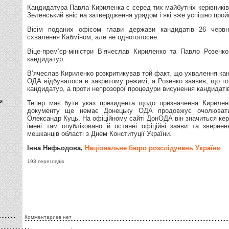
Кандидатура Павла Кириленка є серед тих майбутніх керівників
Зеленський вніс на затвердження урядом і які вже успішно про
Вісім поданих офісом глави держави кандидатів 26 черв
схвалення Кабміном, але не одноголосне.
Віце-прем’єр-міністри В’ячеслав Кириленко та Павло Розенк
кандидатур.
В’ячеслав Кириленко розкритикував той факт, що ухвалення кан
ОДА відбувалося в закритому режимі, а Розенко заявив, що го
кандидатур, а проти непрозорої процедури висунення кандидаті
и
Тепер має бути указ президента щодо призначення Кириленк
документу ще немає Донецьку ОДА продовжує очолюват
Олександр Куць. На офіційному сайті ДонОДА він значиться кері
імені там опубліковано й останні офіційні заяви та звернен
мешканців області з Днем Конституції України.
Інна Нефьодова,
Національне бюро розслідувань України
193 переглядів
Комментариев нет