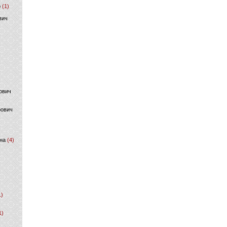
р
(1)
вич
ович
фович
на
(4)
1)
1)