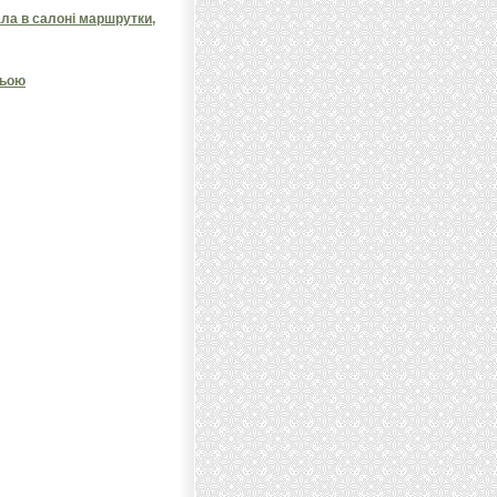
ала в салоні маршрутки,
ньою