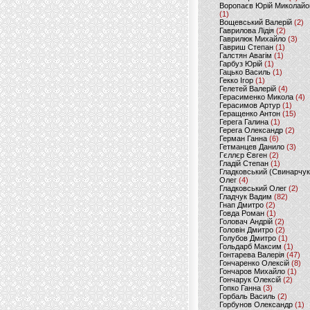
Воропаєв Юрій Миколайо
(1)
Вощевський Валерій
(2)
Гаврилова Лідія
(2)
Гаврилюк Михайло
(3)
Гавриш Степан
(1)
Галстян Авагім
(1)
Гарбуз Юрій
(1)
Гацько Василь
(1)
Гекко Ігор
(1)
Гелетей Валерій
(4)
Герасименко Микола
(4)
Герасимов Артур
(1)
Геращенко Антон
(15)
Герега Галина
(1)
Герега Олександр
(2)
Герман Ганна
(6)
Гетманцев Данило
(3)
Гєллєр Євген
(2)
Гладій Степан
(1)
Гладковський (Свинарчук
Олег
(4)
Гладковський Олег
(2)
Гладчук Вадим
(82)
Гнап Дмитро
(2)
Говда Роман
(1)
Головач Андрій
(2)
Головін Дмитро
(2)
Голубов Дмитро
(1)
Гольдарб Максим
(1)
Гонтарева Валерія
(47)
Гончаренко Олексій
(8)
Гончаров Михайло
(1)
Гончарук Олексій
(2)
Гопко Ганна
(3)
Горбаль Василь
(2)
Горбунов Олександр
(1)