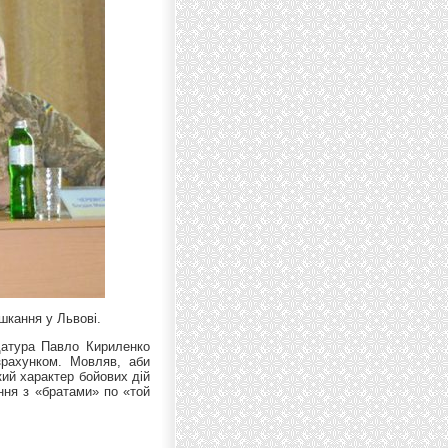
шкання у Львові.
датура Павло Кириленко
зрахунком. Мовляв, аби
кий характер бойових дій
ння з «братами» по «той