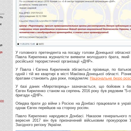
ть
и
ая
ів
У головного претендента на посаду голови Донецької обласної 
Павла Кириленка журналісти виявили молодшого брата, який 
російської терористичної організації «ДНР».
У Павла і Євгена Кириленків збігаються прізвище, по батьков
одній і тій же квартирі в місті Макіївка Донецької області. Різн
братами становить два роки, повідомляє
Національне бюро розс
У базі даних «Миротворець» зазначається, що бойовик з б
Євген Кириленко станом на серпень 2016 року був рядовим “5-о
бригади «ДНР».
800
Обидва брати до війни з Росією на Донбасі працювали в украї
однак Євген перейшов на сторону росіян.
Павло Кириленко народився Донбасі. Наказом генерального п
вересня 2017 він був призначений військовим прокурором У
Західного регіону України.