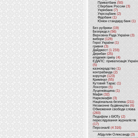
Приватбанк
(50)
Сбербанк России
(3)
Укрінбанк
(7)
Укрсоцбанк
(2)
Фідобанк
(1)
Юніон стандард банк
(1)
Без рубрики
(19)
Безпредєл
(56)
Верховна Рада України
(3)
вибори
(128)
Герої України
(1)
гривня
(3)
Дайджест
(1 233)
Дерибан
(25)
епідемія грипу
(4)
ЄДАПС: приватизація Україн
(5)
казнокрадство
(1)
контрабанда
(2)
корупція
(123)
Кримінал
(55)
Кутовий Тарас
(1)
Лохотрон
(5)
Луценківщина
(1)
Мафія
(32)
Наркомафія
(3)
Національна безпека
(211)
Незаконне будівництво
(6)
Обмеження свободи слова
(283)
Педофіли з БЮТу
(2)
переслідування журналістів
(17)
Персоналії
(4 316)
Абдуллін Олександр
(3)