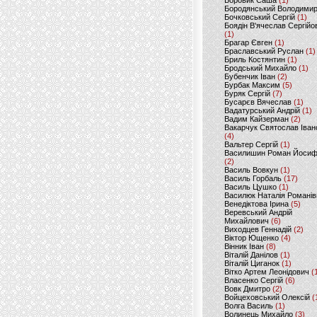
Боровик Саша
(1)
Бородянський Володими
Бочковський Сергій
(1)
Боядін В'ячеслав Сергійо
(1)
Брагар Євген
(1)
Браславський Руслан
(1)
Бриль Костянтин
(1)
Бродський Михайло
(1)
Бубенчик Іван
(2)
Бурбак Максим
(5)
Буряк Сергій
(7)
Бусарєв Вячеслав
(1)
Вадатурський Андрій
(1)
Вадим Кайзерман
(2)
Вакарчук Святослав Іван
(4)
Вальтер Сергій
(1)
Василишин Роман Йоси
(2)
Василь Вовкун
(1)
Василь Горбаль
(17)
Василь Цушко
(1)
Василюк Наталія Романів
Венедіктова Ірина
(5)
Веревський Андрій
Михайлович
(6)
Виходцев Геннадій
(2)
Віктор Ющенко
(4)
Вінник Іван
(8)
Віталій Данілов
(1)
Віталій Циганок
(1)
Вітко Артем Леонідович
(
Власенко Сергій
(6)
Вовк Дмитро
(2)
Войцеховський Олексій
(
Волга Василь
(1)
Волинець Михайло
(3)