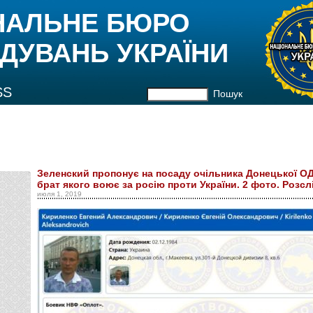
НАЛЬНЕ БЮРО
ДУВАНЬ УКРАЇНИ
SS
Пошук
Зеленский пропонує на посаду очільника Донецької О
брат якого воює за росію проти України. 2 фото. Розс
июля 1, 2019