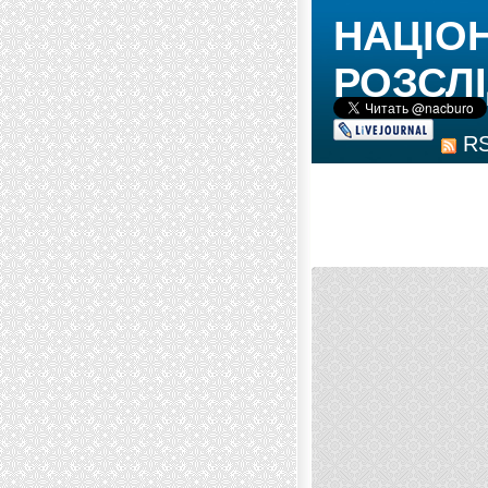
НАЦІО
РОЗСЛІ
R