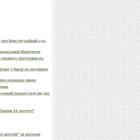
 про Конституційний суд,
 захисників Маріуполя
 провалу підготовки до
ітинг у Києві на підтримку
вічі дешевше ринку
одини
ункцій першої леді під час
України 24 лютого?
 центрів” за рахунок