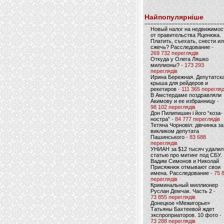
Найпопулярніше
Новый налог на недвижимос
от правительства Яценюка.
Платить, съехать, снести ил
сжечь? Расследование
-
269 732 переглядів
Откуда у Олега Ляшко
миллионы?
- 173 293
переглядів
Ирина Бережная. Депутатск
крыша для рейдеров и
рекетиров
- 111 365 перегляд
В Амстердаме поздравляли
Акимову и ее избранницу
-
98 102 переглядів
Дон Пилипишин і його “коза-
ностра”
- 84 777 переглядів
Тетяна Чорновіл: дівчинка за
викликом депутата
Пашинського
- 83 688
переглядів
УНИАН за $12 тысяч удалил
статью про митинг под СБУ.
Вадим Симонов и Николай
Присяжнюк отмывают свои
имена. Расследование
- 75 
переглядів
Криминальный миллионер
Руслан Демчак. Часть 2
-
73 855 переглядів
Донецкое «Межигорье»
Татьяны Бахтеевой ждет
экспроприаторов. 10 фото
-
73 288 переглядів