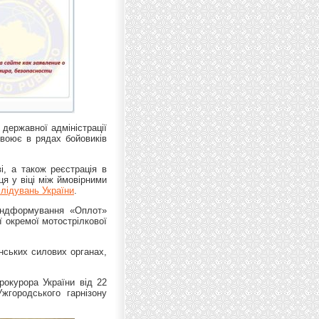
державної адміністрації
воює в рядах бойовиків
і, а також реєстрація в
иця у віці між ймовірними
лідувань України
.
андформування «Оплот»
ї окремої мотострілкової
нських силових органах,
рокурора України від 22
жгородського гарнізону