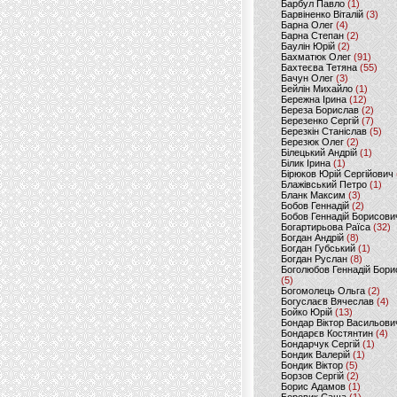
Барбул Павло
(1)
Барвіненко Віталій
(3)
Барна Олег
(4)
Барна Степан
(2)
Баулін Юрій
(2)
Бахматюк Олег
(91)
Бахтеєва Тетяна
(55)
Бачун Олег
(3)
Бейлін Михайло
(1)
Бережна Ірина
(12)
Береза Борислав
(2)
Березенко Сергій
(7)
Березкін Станіслав
(5)
Березюк Олег
(2)
Білецький Андрій
(1)
Білик Ірина
(1)
Бірюков Юрій Сергійович
Блажівський Петро
(1)
Бланк Максим
(3)
Бобов Геннадій
(2)
Бобов Геннадій Борисови
Богартирьова Раїса
(32)
Богдан Андрій
(8)
Богдан Губський
(1)
Богдан Руслан
(8)
Боголюбов Геннадій Бори
(5)
Богомолець Ольга
(2)
Богуслаєв Вячеслав
(4)
Бойко Юрій
(13)
Бондар Віктор Васильови
Бондарєв Костянтин
(4)
Бондарчук Сергій
(1)
Бондик Валерій
(1)
Бондик Віктор
(5)
Борзов Сергiй
(2)
Борис Адамов
(1)