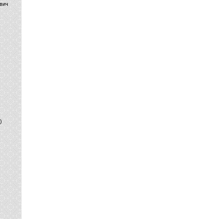
вич
)