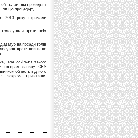
 областей, які президент
йшли цю процедуру.
ня 2019 року отримали
о голосували проти всіх
дидатур на посади голів
лосував проти навіть не
в.
а, але оскільки такого
и генерал запасу СБУ
вником області, від його
ня, зокрема, привітання