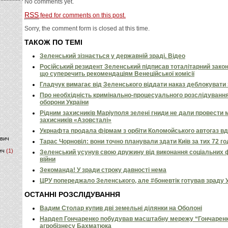
No comments yet.
RSS
feed for comments on this post.
)
Sorry, the comment form is closed at this time.
ТАКОЖ ПО ТЕМІ
Зеленський зізнається у державній зраді. Відео
Російський резидент Зеленський підписав тоталітарний закон
що суперечить рекомендаціям Венеційської комісії
Гладчук вимагає від Зеленського віддати наказ деблокувати
Про необхідність кримінально-процесуального розслідування
оборони України
Рідним захисників Маріуполя зелені гниди не дали провести м
захисників «Азовсталі»
Укрнафта продала фірмам з орбіти Коломойського автогаз вд
ович
Тарас Чорновіл: вони точно планували здати Київ за тих 72 г
ич
(1)
Зеленський усунув свою дружину від виконання соціальних ф
війни
Зекоманда! У зради строку давності нема
ЦРУ попереджало Зеленського, але #боневтік готував зраду 
ОСТАННІ РОЗСЛІДУВАННЯ
Вадим Столар купив дві земельні ділянки на Оболоні
Нардеп Гончаренко побудував масштабну мережу “Гончаренко
агробізнесу Бахматюка