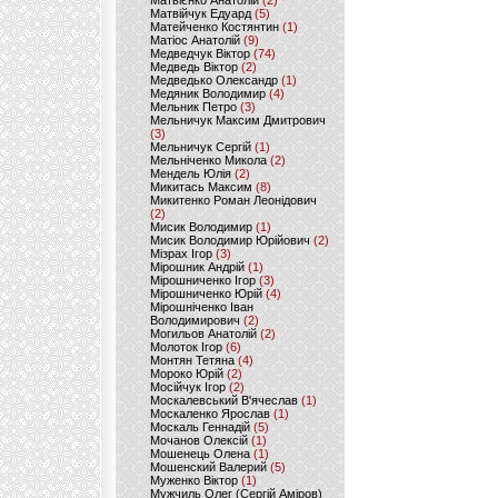
Матвієнко Анатолій
(2)
Матвійчук Едуард
(5)
Матейченко Костянтин
(1)
Матіос Анатолій
(9)
Медведчук Віктор
(74)
Медведь Віктор
(2)
Медведько Олександр
(1)
Медяник Володимир
(4)
Мельник Петро
(3)
Мельничук Максим Дмитрович
(3)
Мельничук Сергій
(1)
Мельніченко Микола
(2)
Мендель Юлія
(2)
Микитась Максим
(8)
Микитенко Роман Леонідович
(2)
Мисик Володимир
(1)
Мисик Володимир Юрійович
(2)
Мізрах Ігор
(3)
Мірошник Андрій
(1)
Мірошниченко Ігор
(3)
Мірошниченко Юрій
(4)
Мірошніченко Іван
Володимирович
(2)
Могильов Анатолій
(2)
Молоток Ігор
(6)
Монтян Тетяна
(4)
Мороко Юрій
(2)
Мосійчук Ігор
(2)
Москалевський В'ячеслав
(1)
Москаленко Ярослав
(1)
Москаль Геннадій
(5)
Мочанов Олексій
(1)
Мошенець Олена
(1)
Мошенский Валерий
(5)
Муженко Віктор
(1)
Мужчиль Олег (Сергій Аміров)