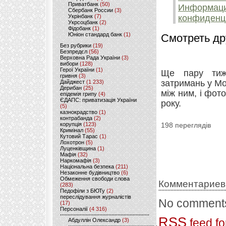
Приватбанк
(50)
Информация
Сбербанк России
(3)
Укрінбанк
(7)
конфиденц
Укрсоцбанк
(2)
Фідобанк
(1)
Юніон стандард банк
(1)
Смотреть др
Без рубрики
(19)
Безпредєл
(56)
Верховна Рада України
(3)
вибори
(128)
Герої України
(1)
Ще пару тижн
гривня
(3)
затримань у Мо
Дайджест
(1 233)
Дерибан
(25)
між ним, і фот
епідемія грипу
(4)
ЄДАПС: приватизація України
року.
(5)
казнокрадство
(1)
контрабанда
(2)
корупція
(123)
198 переглядів
Кримінал
(55)
Кутовий Тарас
(1)
Лохотрон
(5)
Луценківщина
(1)
Мафія
(32)
Наркомафія
(3)
Національна безпека
(211)
Незаконне будівництво
(6)
Обмеження свободи слова
Комментариев
(283)
Педофіли з БЮТу
(2)
переслідування журналістів
No comments
(17)
Персоналії
(4 316)
RSS
feed fo
Абдуллін Олександр
(3)