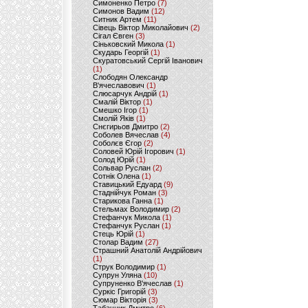
Симоненко Петро
(7)
Симонов Вадим
(12)
Ситник Артем
(11)
Сівець Віктор Миколайович
(2)
Сігал Євген
(3)
Сіньковский Микола
(1)
Скударь Георгій
(1)
Скуратовський Сергій Іванович
(1)
Слободян Олександр
В'ячеславович
(1)
Слюсарчук Андрій
(1)
Смалій Віктор
(1)
Смешко Ігор
(1)
Смолій Яків
(1)
Снєгирьов Дмитро
(2)
Соболев Вячеслав
(4)
Соболєв Єгор
(2)
Соловей Юрій Ігорович
(1)
Солод Юрій
(1)
Сольвар Руслан
(2)
Сотнік Олена
(1)
Ставицький Едуард
(9)
Стаднійчук Роман
(3)
Старикова Ганна
(1)
Стельмах Володимир
(2)
Стефанчук Микола
(1)
Стефанчук Руслан
(1)
Стець Юрій
(1)
Столар Вадим
(27)
Страшний Анатолій Андрійович
(1)
Струк Володимир
(1)
Супрун Уляна
(10)
Супруненко В'ячеслав
(1)
Суркіс Григорій
(3)
Сюмар Вікторія
(3)