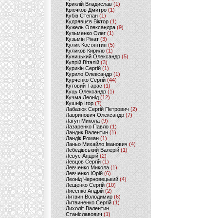
Криклій Владислав
(1)
Крючков Дмитро
(1)
Кубів Степан
(1)
Кудрявцєв Віктор
(1)
Кужель Олександра
(9)
Кузьменко Олег
(1)
Кузьмін Рінат
(3)
Кулик Костянтин
(5)
Куликов Кирило
(1)
Куницький Олександр
(5)
Купрій Віталій
(3)
Курикін Сергій
(1)
Курило Олександр
(1)
Курченко Сергій
(44)
Кутовий Тарас
(1)
Куць Олександр
(1)
Кучма Леонід
(12)
Кушнір Ігор
(7)
Лабазюк Сергій Петрович
(2)
Лавринович Олександр
(7)
Лагун Микола
(9)
Лазаренко Павло
(1)
Ландик Валентин
(1)
Ландік Роман
(1)
Ланьо Михайло Іванович
(4)
Лебедівський Валерій
(1)
Левус Андрій
(2)
Левцов Сергій
(1)
Левченко Микола
(1)
Левченко Юрій
(6)
Леонід Черновецький
(4)
Лещенко Сергій
(10)
Лисенко Андрій
(2)
Литвин Володимир
(6)
Литвиненко Сергій
(1)
Лихоліт Валентин
Станіславович
(1)