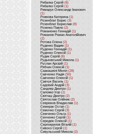
Рибалка Сергій
(6)
Рибалко Сергій
(1)
Римарук Олександр Іванович
(1)
Рожкова Катерина
(1)
Розенблат Борис
(3)
Розенблат Борислав
(8)
Розенко Павло
(2)
Романенко Геннадій
(1)
Романов Роман Анатолійович
(2)
Ротова Олена
(2)
Руденко Вадим
(1)
Руденко Геннадій
(1)
Руденко Олексій
(1)
Рудик Сергій
(6)
Рудьковський Микола
(1)
Руслан Арсірій
(1)
Рябчин Олексій
(1)
Саакашвілі Міхеіл
(28)
Савченко Надія
(50)
Савченко Олексій
(1)
Савчук Василь
(1)
Садовий Андрій
(3)
Сандлер Дмитро
(1)
Сапожко Ігор
(1)
Святаш Дмитро
(2)
Святослав Олійник
(2)
Севрюков Владислав
(1)
Семерак Остап
(1)
Семочко Сергій
(3)
Семченко Ольга
(1)
Сенченко Сергій
(1)
Середюк Олексій
(1)
Серпокрилов Віталій
(1)
Сивохо Сергій
(1)
Сивульський Микола
(2)