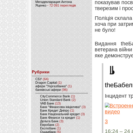
показував посв
Мегадекларация Антона
Яценко
- 72 091 переглядів
тверезим і про
Поліція склала
хоча при затри
не було!
Видання theБ
ветерана війни
яке демонструє
Рубрики
CБУ
(64)
Dragon Capital
(1)
theБабел
афери "Укргазбанка"
(1)
банківські афери
(96)
Інцидент т
CityCommerce Bank
(1)
Union Standard Bank
(2)
VAB Банк
(13)
Банк "Фінансова ініціатива"
(3)
Банк Кредит Дніпро
(1)
Банк Національний кредит
(3)
Банк Фінанси та кредит
(1)
3
Дельта Банк
(3)
Евробанк
(2)
Експобанк
(1)
16:24 – 24 а
Ощадбанк
(5)