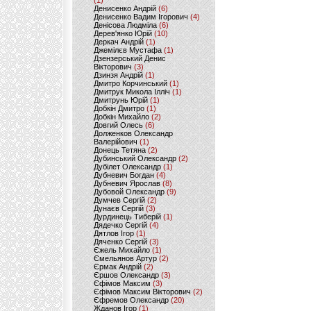
(1)
Денисенко Андрій
(6)
Денисенко Вадим Ігорович
(4)
Денісова Людміла
(6)
Дерев'янко Юрій
(10)
Деркач Андрій
(1)
Джемілєв Мустафа
(1)
Дзензерський Денис
Вікторович
(3)
Дзинзя Андрій
(1)
Дмитро Корчинський
(1)
Дмитрук Микола Ілліч
(1)
Дмитрунь Юрій
(1)
Добкін Дмитро
(1)
Добкін Михайло
(2)
Довгий Олесь
(6)
Долженков Олександр
Валерійович
(1)
Донець Тетяна
(2)
Дубинський Олександр
(2)
Дубілет Олександр
(1)
Дубневич Богдан
(4)
Дубневич Ярослав
(8)
Дубовой Олександр
(9)
Думчев Сергій
(2)
Дунаєв Сергій
(3)
Дурдинець Тиберій
(1)
Дядечко Сергій
(4)
Дятлов Ігор
(1)
Дяченко Сергій
(3)
Єжель Михайло
(1)
Ємельянов Артур
(2)
Єрмак Андрій
(2)
Єршов Олександр
(3)
Єфімов Максим
(3)
Єфімов Максим Вікторович
(2)
Єфремов Олександр
(20)
Жданов Ігор
(1)