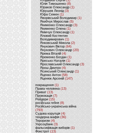
Юлдашев Сергій
(1)
Юлія Тимошенко
(8)
Юраков Олександр
(1)
Юрушев Леонід
(3)
Юфа Семен
(1)
Яворівський Володимир
(1)
Якибчук Мирослав
(5)
Якименко Олександр
(3)
Якименко Олена
(1)
Якімчук Олександр
(1)
Яловий Костянтин
Володимирович
(1)
Янковський Микола
(2)
Янукович Віктор
(64)
Янукович Олександр
(20)
Ярема Віталій
(4)
Яременко Богдан
(1)
Яресько Наталія
(1)
Ярославський Олександр
(3)
Ярош Дмитро
(4)
Ясинський Олександр
(1)
Яценко Антон
(58)
Яценюк Арсеній
(147)
покращення
(1)
Права человека
(13)
Приват
(13)
Провокація
(7)
Рейдери
(15)
російська гебня
(8)
Російсько-українська війна
(793)
Судова корупція
(4)
тендерна мафія
(36)
Тероризм
(4)
Укрсоцбанк
(3)
фальсифікація виборів
(1)
Фокстрот
(13)