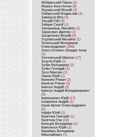
Жебрівський Павло
(2)
Жеваго Констянтин
(8)
Журавський Віталій
(3)
Забарський Владислав
(1)
Заверуха Віта
(3)
Загорій Гліб
(4)
Зайцев Сергій
(1)
Запорожець Михайло
(1)
Зарахович Дмитро
(1)
Захарченко Віталій
(3)
Згуровський Михайло
(1)
Зеленський Володимир
Олександрович
(266)
Злата Огневич (Бордюг Інна)
(2)
Злочевський Микола
(17)
Зозуля Юрій
(1)
Зубик Володимир
(2)
Зубко Геннадій
(1)
Зуєв Максим
(1)
Зюков Юрій
(1)
Іваненко Роман
(2)
Іванісов Роман
(3)
Іванчук Андрій
(2)
Іванчук Андрій Володимирович
(5)
Іванющенко Юрій
(17)
Ілларіонов Андрій
(1)
Ільюк Артем Олександрович
(2)
Іоффе Юлій
(1)
Калетник Григорій
(1)
Калетник Ігор
(33)
Кальцев Володимир
(1)
Камельчук Юрій
(1)
Карабань Володимир
Миколайович
(1)