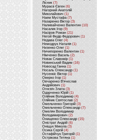
Лісник
(7)
Мураєв Євген
(6)
Нагорний Анатолій
Миколайович
(1)
Наем Мустафа
(7)
Назаренко Віктор
(3)
Наливайченко Валентин
(10)
Насалик Ігор
(9)
Насіров Роман
(21)
Негой Федір Федорович
(1)
Недава Олег
(4)
Немодрук Наталія
(1)
Низенко Олег
(1)
Ничипоренко Валентин
(1)
Німченко Василь
(2)
Новак Славомір
(1)
Новинський Вадим
(16)
Новосад Ганна
(1)
Носаль Олександр
(1)
Нусенкіс Віктор
(1)
Оверко Ігор
(1)
Овчаренко В'ячеслав
Андрійович
(1)
Огнєвіч Злата
(3)
Одарченко Юрій
(1)
Олійник Володимир
(4)
Олійник Святослав
(2)
Омельченко Григорій
(3)
Омельченко Олександр
(7)
Омелян Володимир
Володимирович
(2)
Онищенко Олександр
(15)
Оністрат Андрій
(6)
Оніщук Микола
(3)
Осика Сергій
(4)
Остафійчук Григорій
(1)
Острікова Тетяна
(1)