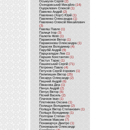
Осьмухін Сергій
(2)
Охендовський Михайло
(14)
Оцерклевич Олексій
(1)
Павелко Андрій
(2)
Павленко (Хорт) Юрій
(1)
Павленко Олександра
(1)
Павленко Олексій Михайлович
(3)
Павліш Павло
(1)
Палиця Ігор
(3)
Палютін Філіп
(1)
Парамонов Віктор
(1)
Парамонова Олександра
(1)
Парасюк Володимир
(4)
Парубій Андрій
(9)
Парцхаладзе Лев
(1)
Паршин Константин
(1)
Пастух Тарас
(1)
Пашинський Сергій
(71)
Петренко Павло
(4)
Петухов Сергій Ігорович
(1)
Пилипишин Віктор
(25)
Писарук Олександр
(2)
Пишний Андрій
(6)
Пімахова Діна
(1)
Пінчук Андрій
(2)
Пінчук Віктор
(6)
Пісний Василь
(2)
Плачков Іван
(1)
Плотнікова Оксана
(1)
Полищук Володимир
(2)
Поліщук Віктор Степанович
(1)
Поліщук Володимир
(1)
Полторак Степан
(3)
Поляков Максим
(7)
Понамарчук Дмитро
(1)
Пономарьов Олександр