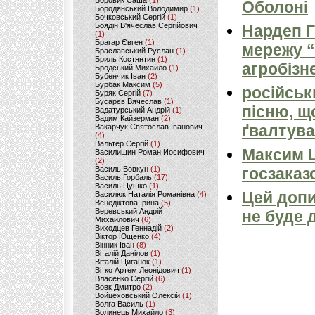
Боровик Саша
(1)
Оболоні
Бородянський Володимир
(1)
Бочковський Сергій
(1)
Боядін В'ячеслав Сергійович
Нардеп 
(1)
Брагар Євген
(1)
мережу “
Браславський Руслан
(1)
Бриль Костянтин
(1)
агробізн
Бродський Михайло
(1)
Бубенчик Іван
(2)
Бурбак Максим
(5)
російськ
Буряк Сергій
(7)
Бусарєв Вячеслав
(1)
пісню, щ
Вадатурський Андрій
(1)
Вадим Кайзерман
(2)
ґвалтува
Вакарчук Святослав Іванович
(4)
Вальтер Сергій
(1)
Максим 
Василишин Роман Йосифович
(2)
Василь Вовкун
(1)
госзаказ
Василь Горбаль
(17)
Василь Цушко
(1)
Цей допи
Василюк Наталія Романівна
(4)
Венедіктова Ірина
(5)
Веревський Андрій
не буде 
Михайлович
(6)
Виходцев Геннадій
(2)
Віктор Ющенко
(4)
Вінник Іван
(8)
Віталій Данілов
(1)
Віталій Циганок
(1)
Вітко Артем Леонідович
(1)
Власенко Сергій
(6)
Вовк Дмитро
(2)
Войцеховський Олексій
(1)
Волга Василь
(1)
Волинець Михайло
(3)