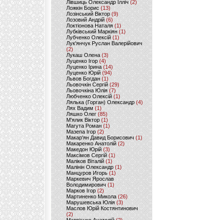
Лівшиць Олександр Ілліч
(2)
Ложкін Борис
(13)
Лозінський Віктор
(9)
Лозовий Андрій
(6)
Локтіонова Наталя
(1)
Лубківський Маркіян
(1)
Лубченко Олексій
(1)
Лук'янчук Руслан Валерійович
(2)
Лукаш Олена
(3)
Луценко Ігор
(4)
Луценко Ірина
(14)
Луценко Юрій
(94)
Львов Богдан
(1)
Льовочкін Сергій
(29)
Льовочкіна Юлія
(7)
Любченко Олексій
(1)
Лялька (Горган) Олександр
(4)
Лях Вадим
(1)
Ляшко Олег
(85)
М'ялик Віктор
(1)
Магута Роман
(1)
Мазепа Ігор
(2)
Макар'ян Давид Борисович
(1)
Макаренко Анатолій
(2)
Македон Юрій
(3)
Максімов Сергій
(1)
Маліков Віталій
(1)
Малінін Олександр
(1)
Манцуров Игорь
(1)
Маркевич Ярослав
Володимирович
(1)
Марков Ігор
(2)
Мартиненко Микола
(26)
Марушевська Юлія
(3)
Маслов Юрій Костянтинович
(2)