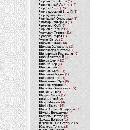
Чернушенко Антон
(1)
Чернявський Дмитро
(11)
Черняк Євген
(12)
Черняховський Віталій
(1)
Черпіцький Олег
(6)
Черпіцький Олександр
(6)
Чижмарь Катерина
(1)
Чижмарь Юрій
(1)
Чорновіл Тетяна
(5)
Чорновол Тетяна
(11)
Чубаров Рефат
(1)
Чумак Віктор
(3)
Шабунін Віталій
(4)
Шандра Володимир
(2)
Шаповалов Анатолій
(1)
Шапошніков Ростислав
(1)
Шарий Анатолий
(6)
Шахов Сергій
(2)
Швайка Ігор
(1)
Шевляк Ілля
(3)
Шевцов Євген
(1)
Шевченко Артем
(1)
Шевченко Ігор
(1)
Шеляженко Юрій
(6)
Шенцев Дмитро
(3)
Шепелев Олександр
(39)
Шипко Андрій
(1)
Шкиряк Зорян
(12)
Шкіль Андрій
(2)
Шкіль Максим
(4)
Шокін Віктор
(15)
Шпак Василь Федорович
(1)
Шульга Володимир
(4)
Шуфрич Нестор
(8)
Эдуард Багиров
(1)
Южаніна Ніна Петрівна
(2)
Юзькова Тетяна
(2)