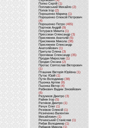
Сергійович
(4)
Попко Сергій
(1)
Поплавський Михайло
(2)
Попов Ігор
(2)
Порошенко Марина
(1)
Порошенко Олексій Петрович
(4)
Порошенко Петро
(465)
Портнов Андрій
(9)
Потураєв Микита
(1)
Прессман Олександр
(3)
Присяжнюк Анатолій
(5)
Присяжнюк Микола
(38)
Присяжнюк Олександр
Анатолійович
(1)
Притула Олена
(3)
Прогнімак Олександр
(35)
Продан Мирослав
(1)
Продан Оксана
(2)
Протас Святослав Вікторович
(1)
Пташник Вікторія Юріївна
(1)
Путас Юрій
(1)
Путін Володимир
(38)
Пшонка Артем
(8)
Пшонка Віктор
(4)
Рабінович Вадим Зіновійович
(6)
Разумков Дмитро
(3)
Райнін Ігор
(5)
Ратніков Дмитро
(1)
Рачук Олег
(1)
Резніков Олексій
(1)
Резніченко Валентин
Михайлович
(1)
Речинський Станіслав
(1)
Рибак Володимир
(1)
Рибаков Микола
(1)