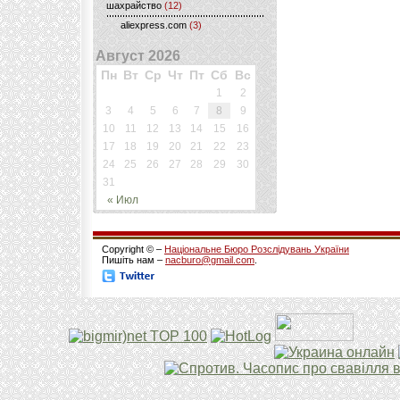
шахрайство
(12)
aliexpress.com
(3)
Август 2026
Пн
Вт
Ср
Чт
Пт
Сб
Вс
1
2
3
4
5
6
7
8
9
10
11
12
13
14
15
16
17
18
19
20
21
22
23
24
25
26
27
28
29
30
31
« Июл
Copyright © –
Національне Бюро Розслідувань України
Пишіть нам –
nacburo@gmail.com
.