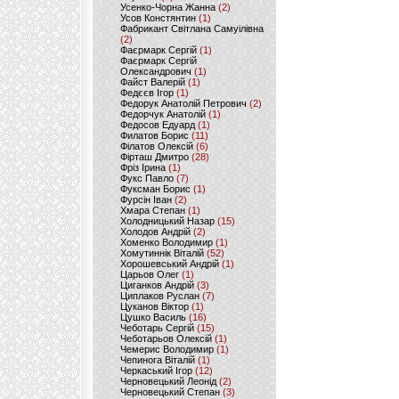
Усенко-Чорна Жанна
(2)
Усов Констянтин
(1)
Фабрикант Світлана Самуілівна
(2)
Фаєрмарк Сергій
(1)
Фаєрмарк Сергій
Олександрович
(1)
Файст Валерій
(1)
Федєєв Ігор
(1)
Федорук Анатолій Петрович
(2)
Федорчук Анатолій
(1)
Федосов Едуард
(1)
Филатов Борис
(11)
Філатов Олексій
(6)
Фірташ Дмитро
(28)
Фріз Ірина
(1)
Фукс Павло
(7)
Фуксман Борис
(1)
Фурсін Іван
(2)
Хмара Степан
(1)
Холодницький Назар
(15)
Холодов Андрій
(2)
Хоменко Володимир
(1)
Хомутиннік Віталій
(52)
Хорошевський Андрій
(1)
Царьов Олег
(1)
Циганков Андрій
(3)
Циплаков Руслан
(7)
Цуканов Віктор
(1)
Цушко Василь
(16)
Чеботарь Сергій
(15)
Чеботарьов Олексій
(1)
Чемерис Володимир
(1)
Чепинога Віталій
(1)
Черкаський Ігор
(12)
Черновецький Леонід
(2)
Черновецький Степан
(3)