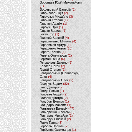
Воропаєв Юрій Миколайович
(1)
Вощевський Валерій
(2)
Гаврилова Лідія
(2)
Гаврилюк Михайло
(3)
Гавриш Степан
(1)
Галстян Авагім
(1)
Гарбуз Юрій
(1)
Гацько Василь
(1)
Гекко Ігор
(1)
Гелетей Валерій
(4)
Герасименко Микола
(4)
Герасимов Артур
(1)
Геращенко Антон
(15)
Герега Галина
(1)
Герега Олександр
(2)
Герман Ганна
(6)
Гетманцев Данило
(3)
Гєллєр Євген
(2)
Гладій Степан
(1)
Гладковський (Свинарчук)
Олег
(4)
Гладковський Олег
(2)
Гладчук Вадим
(82)
Гнап Дмитро
(2)
Говда Роман
(1)
Головач Андрій
(2)
Головін Дмитро
(2)
Голубов Дмитро
(1)
Гольдарб Максим
(1)
Гонтарева Валерія
(47)
Гончаренко Олексій
(8)
Гончаров Михайло
(1)
Гончарук Олексій
(2)
Гопко Ганна
(3)
Горбаль Василь
(2)
Горбунов Олександр
(1)