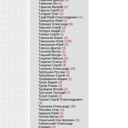
Табачник Дмитро
(6)
Табачник Ян
(1)
Тарасюк Валерій
(2)
Тарута Сергій
(8)
Татаров Олег
(1)
Тацій Юрій Олександрович
(1)
Терещенко Юрій
(1)
Терещук Олександр
(6)
Терьохін Сергій
(2)
Тетерук Андрій
(1)
Тигіпко Сергій
(1)
Тимонькін Борис
(2)
Тимошенко Юлія
(135)
Тимошенко Юрій
(3)
Тимчук Дмитро
(3)
Тихонов Віктор
(1)
Тицький Богдан
(1)
Тищенко Микола
(2)
Тищенко Олена
(8)
Тищенко Сергій
(4)
Ткаченко Олександр
(10)
Требушкін Руслан
(1)
Тригубенко Сергій
(6)
Трофименко Вадим
(1)
Троян Вадим
(6)
Труба Роман
(3)
Трубаров Віталій
(2)
Труханов Геннадій
(7)
Тулуб Сергій
(1)
Турчин Сергій Олександрович
(1)
Турчинов Олександр
(35)
Тягнибок Олег
(2)
Ударцов Юрій
(1)
Уколов Віктор
(4)
Уманський Ігор Іванович
(1)
Урбанський Олександр
Ігорович
(1)