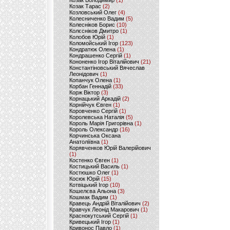
Козак Володимир
(1)
Козак Тарас
(2)
Козловський Олег
(4)
Колесниченко Вадим
(5)
Колесніков Борис
(10)
Колєсніков Дмитро
(1)
Колобов Юрій
(1)
Коломойський Ігор
(123)
Кондратюк Олена
(1)
Кондрашенко Сергій
(1)
Кононенко Ігор Віталійович
(21)
Константіновський Вячеслав
Леонідович
(1)
Копанчук Олена
(1)
Корбан Геннадій
(33)
Корж Віктор
(3)
Корнацький Аркадій
(2)
Корнійчук Євген
(1)
Коровченко Сергій
(1)
Королевська Наталія
(5)
Король Марія Григорівна
(1)
Король Олександр
(16)
Корчинська Оксана
Анатоліївна
(1)
Корявченков Юрій Валерійович
(1)
Костенко Євген
(1)
Костицький Василь
(1)
Костюшко Олег
(1)
Косюк Юрій
(15)
Котвіцький Ігор
(10)
Кошелєва Альона
(3)
Кошмак Вадим
(1)
Кравець Андрій Віталійович
(2)
Кравчук Леонід Макарович
(1)
Краснокутський Сергій
(1)
Кривецький Ігор
(1)
Кривонос Павло
(1)