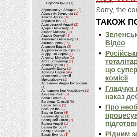
Борзова Ірина
(1)
Sorry, the co
Абромавичус Айварас
(2)
Аброськін В’ячеслав
(1)
Аваков Арсен
(318)
ТАКОЖ ПО
Аврамов Іван
(7)
Адамовський Андрій
(2)
Адаріч Олександр
(1)
Азаров Микола
(12)
Зеленськ
Азаров Олексій
(9)
Акименко Олександр
(1)
Відео
Акімова Ірина
(13)
Альперін Вадим
(3)
Андрієвський Дмитро
(1)
Російськ
Андрушко Сергій
(1)
Апостол Михайло
(1)
тоталіта
Ар'єв Володимир
(1)
Арабей Денис
(1)
що супер
Арахамія Давид
(1)
Арбузов Сергій
(44)
Арестович Олексій
комісії
Миколайович
(1)
Артеменко Андрій Вікторович
Гладчук 
(1)
Артюшенко Ігор Андрійович
(1)
Ахметов Рінат
(51)
наказ де
Бабак Олена
(1)
Баганець Олексій
(6)
Про необ
Багрій Петро
(3)
Баканов Іван
(2)
Бакулін Євген
(4)
процесуа
Баленко Артур
(1)
Балицький Євген
(7)
підготов
Балога Андрій
(1)
Балога Віктор
(4)
Балчун Войцех
(1)
Рідним з
Банас Дмитро
(1)