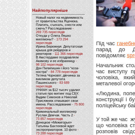
Найпопулярніше
Новый налог на недвижимость
от правительства Яценюка.
Платить, съехать, снести или
сжечь? Расследование
-
269 735 переглядів
Откуда у Олега Ляшко
миллионы?
- 173 294
Під час
ганебн
переглядів
Ирина Бережная. Депутатская
парад до Дн
крыша для рейдеров и
рекетиров
- 111 366 переглядів
повідомляє
spr
В Амстердаме поздравляли
Акимову и ее избранницу
-
Начальник сто
98 102 переглядів
Дон Пилипишин і його “коза-
час виступу п
ностра”
- 84 778 переглядів
Тетяна Чорновіл: дівчинка за
чоловіка, яки
викликом депутата
металевої огор
Пашинського
- 83 689
переглядів
УНИАН за $12 тысяч удалил
«Людина, попе
статью про митинг под СБУ.
Вадим Симонов и Николай
конструкції і 
Присяжнюк отмывают свои
имена. Расследование
- 75 800
поліцейську ба
переглядів
Криминальный миллионер
Руслан Демчак. Часть 2
-
У той же час ж
73 857 переглядів
Донецкое «Межигорье»
що чоловіка ст
Татьяны Бахтеевой ждет
экспроприаторов. 10 фото
-
розповів свід
73 288 переглядів