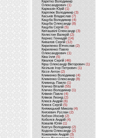
Каретко Володимир
Олександрович
(1)
Кармазін Юрій
(1)
Карплюк Володимир
(3)
Каськів Владислав
(7)
Кацуба Володимир
(4)
Кацуба Олександр
(8)
Кацуба Сергій
(5)
Квіташвілі Олександр
(3)
Келестин Валерій
(2)
Кернес Геннадій
(14)
Кивалов Сергій
(12)
Кириленко В’ячеслав
(2)
Кириленко Павло
Олександрович
(1)
Ківа Ілля
(5)
Ківалов Сергій
(46)
Кірш Олександр Вікторович
(1)
Кісільов Ігор Петрович
(1)
Кіссе Антон
(2)
Клименко Володимир
(4)
Клименко Олександр
(8)
Климець Павло
(1)
Кличко Віталій
(55)
Кличко Володимир
(1)
Клімкін Павло
(4)
Клімов Леонід
(2)
Клюєв Андрій
(6)
Клюєв Сергій
(5)
Княжицький Микола
(4)
Князевич Руслан
(2)
Кобзон Иосиф
(2)
Коболєв Андрій
(4)
Ковалів Юлія
(1)
Ковтун Володимир
(2)
Кодола Олександр
(2)
Кожемякін Андрій
(3)