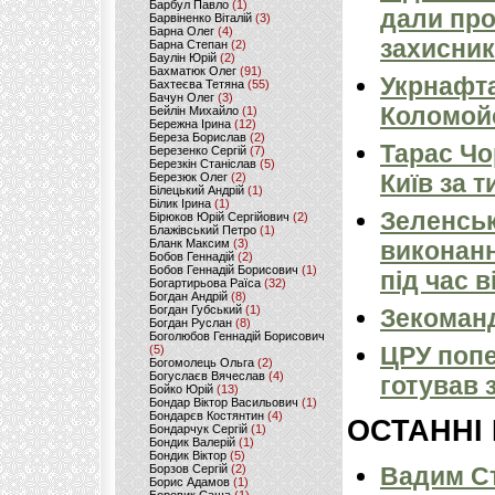
Барбул Павло
(1)
дали про
Барвіненко Віталій
(3)
Барна Олег
(4)
захисник
Барна Степан
(2)
Баулін Юрій
(2)
Бахматюк Олег
(91)
Укрнафта
Бахтеєва Тетяна
(55)
Бачун Олег
(3)
Коломойс
Бейлін Михайло
(1)
Бережна Ірина
(12)
Береза Борислав
(2)
Тарас Чо
Березенко Сергій
(7)
Березкін Станіслав
(5)
Київ за т
Березюк Олег
(2)
Білецький Андрій
(1)
Білик Ірина
(1)
Зеленськ
Бірюков Юрій Сергійович
(2)
Блажівський Петро
(1)
Бланк Максим
(3)
виконанн
Бобов Геннадій
(2)
Бобов Геннадій Борисович
(1)
під час в
Богартирьова Раїса
(32)
Богдан Андрій
(8)
Богдан Губський
(1)
Зекоманд
Богдан Руслан
(8)
Боголюбов Геннадій Борисович
ЦРУ попе
(5)
Богомолець Ольга
(2)
Богуслаєв Вячеслав
(4)
готував 
Бойко Юрій
(13)
Бондар Віктор Васильович
(1)
Бондарєв Костянтин
(4)
ОСТАННІ
Бондарчук Сергій
(1)
Бондик Валерій
(1)
Бондик Віктор
(5)
Борзов Сергiй
(2)
Вадим Ст
Борис Адамов
(1)