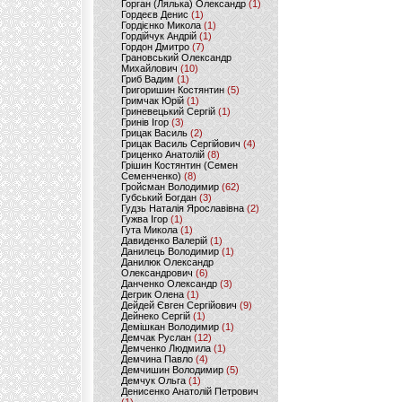
Горган (Лялька) Олександр
(1)
Гордеєв Денис
(1)
Гордієнко Микола
(1)
Гордійчук Андрій
(1)
Гордон Дмитро
(7)
Грановський Олександр
Михайлович
(10)
Гриб Вадим
(1)
Григоришин Костянтин
(5)
Гримчак Юрій
(1)
Гриневецький Сергій
(1)
Гринів Ігор
(3)
Грицак Василь
(2)
Грицак Василь Сергійович
(4)
Гриценко Анатолій
(8)
Грішин Костянтин (Семен
Семенченко)
(8)
Гройсман Володимир
(62)
Губський Богдан
(3)
Гудзь Наталія Ярославівна
(2)
Гужва Ігор
(1)
Гута Микола
(1)
Давиденко Валерій
(1)
Данилець Володимир
(1)
Данилюк Олександр
Олександрович
(6)
Данченко Олександр
(3)
Дегрик Олена
(1)
Дейдей Євген Сергійович
(9)
Дейнеко Сергій
(1)
Демішкан Володимир
(1)
Демчак Руслан
(12)
Демченко Людмила
(1)
Демчина Павло
(4)
Демчишин Володимир
(5)
Демчук Ольга
(1)
Денисенко Анатолій Петрович