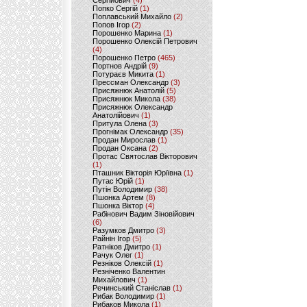
Сергійович
(4)
Попко Сергій
(1)
Поплавський Михайло
(2)
Попов Ігор
(2)
Порошенко Марина
(1)
Порошенко Олексій Петрович
(4)
Порошенко Петро
(465)
Портнов Андрій
(9)
Потураєв Микита
(1)
Прессман Олександр
(3)
Присяжнюк Анатолій
(5)
Присяжнюк Микола
(38)
Присяжнюк Олександр
Анатолійович
(1)
Притула Олена
(3)
Прогнімак Олександр
(35)
Продан Мирослав
(1)
Продан Оксана
(2)
Протас Святослав Вікторович
(1)
Пташник Вікторія Юріївна
(1)
Путас Юрій
(1)
Путін Володимир
(38)
Пшонка Артем
(8)
Пшонка Віктор
(4)
Рабінович Вадим Зіновійович
(6)
Разумков Дмитро
(3)
Райнін Ігор
(5)
Ратніков Дмитро
(1)
Рачук Олег
(1)
Резніков Олексій
(1)
Резніченко Валентин
Михайлович
(1)
Речинський Станіслав
(1)
Рибак Володимир
(1)
Рибаков Микола
(1)