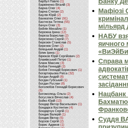
Банку Д
Барбул Павло
(1)
Барвіненко Віталій
(3)
Барна Олег
(4)
Мафіозі 
Барна Степан
(2)
Баулін Юрій
(2)
кримінал
Бахматюк Олег
(91)
Бахтеєва Тетяна
(55)
мільярд 
Бачун Олег
(3)
Бейлін Михайло
(1)
Бережна Ірина
(12)
НАБУ вз
Береза Борислав
(2)
Березенко Сергій
(7)
яичного
Березкін Станіслав
(5)
Березюк Олег
(2)
Білецький Андрій
(1)
«ВиЭйБи
Білик Ірина
(1)
Бірюков Юрій Сергійович
(2)
Справа м
Блажівський Петро
(1)
Бланк Максим
(3)
Бобов Геннадій
(2)
адвокаті
Бобов Геннадій Борисович
(1)
Богартирьова Раїса
(32)
системат
Богдан Андрій
(8)
Богдан Губський
(1)
засіданн
Богдан Руслан
(8)
Боголюбов Геннадій Борисович
(5)
Нацбанк
Богомолець Ольга
(2)
Богуслаєв Вячеслав
(4)
Бaxмaтю
Бойко Юрій
(13)
Бондар Віктор Васильович
(1)
Бондарєв Костянтин
(4)
Фрaнкoв
Бондарчук Сергій
(1)
Бондик Валерій
(1)
Суддя В
Бондик Віктор
(5)
Борзов Сергiй
(2)
Борис Адамов
(1)
призупин