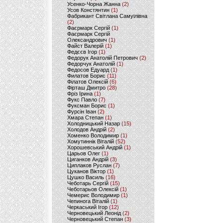
Усенко-Чорна Жанна
(2)
Усов Констянтин
(1)
Фабрикант Світлана Самуілівна
(2)
Фаєрмарк Сергій
(1)
Фаєрмарк Сергій
Олександрович
(1)
Файст Валерій
(1)
Федєєв Ігор
(1)
Федорук Анатолій Петрович
(2)
Федорчук Анатолій
(1)
Федосов Едуард
(1)
Филатов Борис
(11)
Філатов Олексій
(6)
Фірташ Дмитро
(28)
Фріз Ірина
(1)
Фукс Павло
(7)
Фуксман Борис
(1)
Фурсін Іван
(2)
Хмара Степан
(1)
Холодницький Назар
(15)
Холодов Андрій
(2)
Хоменко Володимир
(1)
Хомутиннік Віталій
(52)
Хорошевський Андрій
(1)
Царьов Олег
(1)
Циганков Андрій
(3)
Циплаков Руслан
(7)
Цуканов Віктор
(1)
Цушко Василь
(16)
Чеботарь Сергій
(15)
Чеботарьов Олексій
(1)
Чемерис Володимир
(1)
Чепинога Віталій
(1)
Черкаський Ігор
(12)
Черновецький Леонід
(2)
Черновецький Степан
(3)