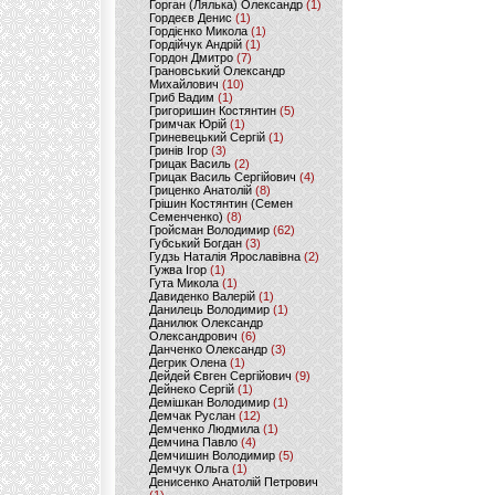
Горган (Лялька) Олександр
(1)
Гордеєв Денис
(1)
Гордієнко Микола
(1)
Гордійчук Андрій
(1)
Гордон Дмитро
(7)
Грановський Олександр
Михайлович
(10)
Гриб Вадим
(1)
Григоришин Костянтин
(5)
Гримчак Юрій
(1)
Гриневецький Сергій
(1)
Гринів Ігор
(3)
Грицак Василь
(2)
Грицак Василь Сергійович
(4)
Гриценко Анатолій
(8)
Грішин Костянтин (Семен
Семенченко)
(8)
Гройсман Володимир
(62)
Губський Богдан
(3)
Гудзь Наталія Ярославівна
(2)
Гужва Ігор
(1)
Гута Микола
(1)
Давиденко Валерій
(1)
Данилець Володимир
(1)
Данилюк Олександр
Олександрович
(6)
Данченко Олександр
(3)
Дегрик Олена
(1)
Дейдей Євген Сергійович
(9)
Дейнеко Сергій
(1)
Демішкан Володимир
(1)
Демчак Руслан
(12)
Демченко Людмила
(1)
Демчина Павло
(4)
Демчишин Володимир
(5)
Демчук Ольга
(1)
Денисенко Анатолій Петрович