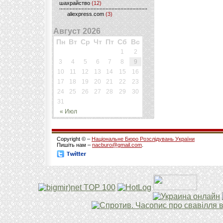
шахрайство
(12)
aliexpress.com
(3)
Август 2026
Пн
Вт
Ср
Чт
Пт
Сб
Вс
1
2
3
4
5
6
7
8
9
10
11
12
13
14
15
16
17
18
19
20
21
22
23
24
25
26
27
28
29
30
31
« Июл
Copyright © –
Національне Бюро Розслідувань України
Пишіть нам –
nacburo@gmail.com
.