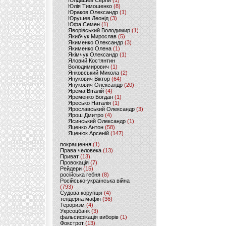
Юлдашев Сергій
(1)
Юлія Тимошенко
(8)
Юраков Олександр
(1)
Юрушев Леонід
(3)
Юфа Семен
(1)
Яворівський Володимир
(1)
Якибчук Мирослав
(5)
Якименко Олександр
(3)
Якименко Олена
(1)
Якімчук Олександр
(1)
Яловий Костянтин
Володимирович
(1)
Янковський Микола
(2)
Янукович Віктор
(64)
Янукович Олександр
(20)
Ярема Віталій
(4)
Яременко Богдан
(1)
Яресько Наталія
(1)
Ярославський Олександр
(3)
Ярош Дмитро
(4)
Ясинський Олександр
(1)
Яценко Антон
(58)
Яценюк Арсеній
(147)
покращення
(1)
Права человека
(13)
Приват
(13)
Провокація
(7)
Рейдери
(15)
російська гебня
(8)
Російсько-українська війна
(793)
Судова корупція
(4)
тендерна мафія
(36)
Тероризм
(4)
Укрсоцбанк
(3)
фальсифікація виборів
(1)
Фокстрот
(13)