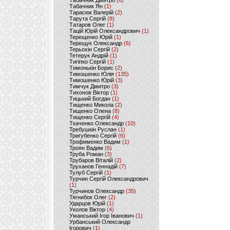
Табачник Дмитро
(6)
Табачник Ян
(1)
Тарасюк Валерій
(2)
Тарута Сергій
(8)
Татаров Олег
(1)
Тацій Юрій Олександрович
(1)
Терещенко Юрій
(1)
Терещук Олександр
(6)
Терьохін Сергій
(2)
Тетерук Андрій
(1)
Тигіпко Сергій
(1)
Тимонькін Борис
(2)
Тимошенко Юлія
(135)
Тимошенко Юрій
(3)
Тимчук Дмитро
(3)
Тихонов Віктор
(1)
Тицький Богдан
(1)
Тищенко Микола
(2)
Тищенко Олена
(8)
Тищенко Сергій
(4)
Ткаченко Олександр
(10)
Требушкін Руслан
(1)
Тригубенко Сергій
(6)
Трофименко Вадим
(1)
Троян Вадим
(6)
Труба Роман
(3)
Трубаров Віталій
(2)
Труханов Геннадій
(7)
Тулуб Сергій
(1)
Турчин Сергій Олександрович
(1)
Турчинов Олександр
(35)
Тягнибок Олег
(2)
Ударцов Юрій
(1)
Уколов Віктор
(4)
Уманський Ігор Іванович
(1)
Урбанський Олександр
Ігорович
(1)