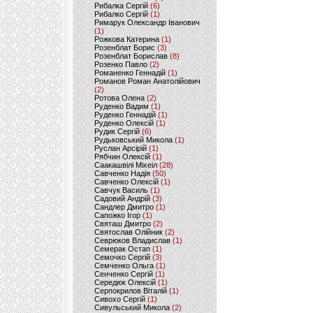
Рибалка Сергій
(6)
Рибалко Сергій
(1)
Римарук Олександр Іванович
(1)
Рожкова Катерина
(1)
Розенблат Борис
(3)
Розенблат Борислав
(8)
Розенко Павло
(2)
Романенко Геннадій
(1)
Романов Роман Анатолійович
(2)
Ротова Олена
(2)
Руденко Вадим
(1)
Руденко Геннадій
(1)
Руденко Олексій
(1)
Рудик Сергій
(6)
Рудьковський Микола
(1)
Руслан Арсірій
(1)
Рябчин Олексій
(1)
Саакашвілі Міхеіл
(28)
Савченко Надія
(50)
Савченко Олексій
(1)
Савчук Василь
(1)
Садовий Андрій
(3)
Сандлер Дмитро
(1)
Сапожко Ігор
(1)
Святаш Дмитро
(2)
Святослав Олійник
(2)
Севрюков Владислав
(1)
Семерак Остап
(1)
Семочко Сергій
(3)
Семченко Ольга
(1)
Сенченко Сергій
(1)
Середюк Олексій
(1)
Серпокрилов Віталій
(1)
Сивохо Сергій
(1)
Сивульський Микола
(2)