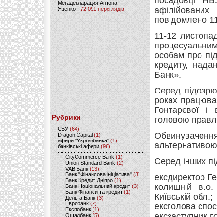
посадовці НБ
Мегадекларация Антона
афілійованих
Яценко
- 72 091 переглядів
повідомлено 11
11-12 листопа
процесуальни
особам про під
кредиту, нада
Банк».
Серед підозрю
роках працюва
Гонтарєвої і 
Рубрики
головою правл
CБУ
(64)
Обвинуваче
Dragon Capital
(1)
афери "Укргазбанка"
(1)
альтернативою 
банківські афери
(96)
CityCommerce Bank
(1)
Серед інших п
Union Standard Bank
(2)
VAB Банк
(13)
Банк "Фінансова ініціатива"
(3)
ексдиректор Ге
Банк Кредит Дніпро
(1)
колишній в.о
Банк Національний кредит
(3)
Банк Фінанси та кредит
(1)
Київській обл.;
Дельта Банк
(3)
Евробанк
(2)
ексголова спос
Експобанк
(1)
ексзаступник г
Ощадбанк
(5)