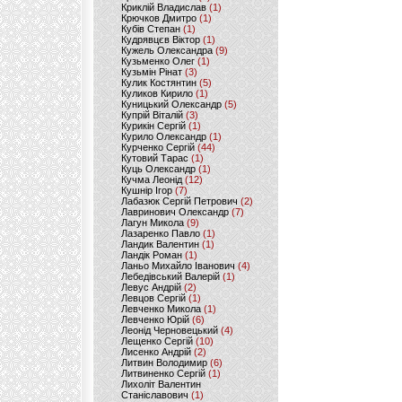
Криклій Владислав
(1)
Крючков Дмитро
(1)
Кубів Степан
(1)
Кудрявцєв Віктор
(1)
Кужель Олександра
(9)
Кузьменко Олег
(1)
Кузьмін Рінат
(3)
Кулик Костянтин
(5)
Куликов Кирило
(1)
Куницький Олександр
(5)
Купрій Віталій
(3)
Курикін Сергій
(1)
Курило Олександр
(1)
Курченко Сергій
(44)
Кутовий Тарас
(1)
Куць Олександр
(1)
Кучма Леонід
(12)
Кушнір Ігор
(7)
Лабазюк Сергій Петрович
(2)
Лавринович Олександр
(7)
Лагун Микола
(9)
Лазаренко Павло
(1)
Ландик Валентин
(1)
Ландік Роман
(1)
Ланьо Михайло Іванович
(4)
Лебедівський Валерій
(1)
Левус Андрій
(2)
Левцов Сергій
(1)
Левченко Микола
(1)
Левченко Юрій
(6)
Леонід Черновецький
(4)
Лещенко Сергій
(10)
Лисенко Андрій
(2)
Литвин Володимир
(6)
Литвиненко Сергій
(1)
Лихоліт Валентин
Станіславович
(1)