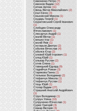
Симоненко Петро
(7)
Симонов Вадим
(12)
Ситник Артем
(11)
Сівець Віктор Миколайович
(2)
Сігал Євген
(3)
Сіньковский Микола
(1)
Скударь Георгій
(1)
Скуратовський Сергій Іванович
(1)
Слободян Олександр
В'ячеславович
(1)
Слюсарчук Андрій
(1)
Смалій Віктор
(1)
Смешко Ігор
(1)
Смолій Яків
(1)
Снєгирьов Дмитро
(2)
Соболев Вячеслав
(4)
Соболєв Єгор
(2)
Соловей Юрій Ігорович
(1)
Солод Юрій
(1)
Сольвар Руслан
(2)
Сотнік Олена
(1)
Ставицький Едуард
(9)
Стаднійчук Роман
(3)
Старикова Ганна
(1)
Стельмах Володимир
(2)
Стефанчук Микола
(1)
Стефанчук Руслан
(1)
Стець Юрій
(1)
Столар Вадим
(27)
Страшний Анатолій Андрійович
(1)
Струк Володимир
(1)
Супрун Уляна
(10)
Супруненко В'ячеслав
(1)
Суркіс Григорій
(3)
Сюмар Вікторія
(3)