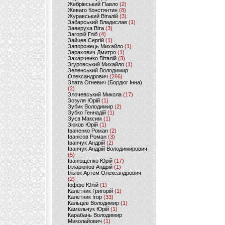
Жебрівський Павло
(2)
Жеваго Констянтин
(8)
Журавський Віталій
(3)
Забарський Владислав
(1)
Заверуха Віта
(3)
Загорій Гліб
(4)
Зайцев Сергій
(1)
Запорожець Михайло
(1)
Зарахович Дмитро
(1)
Захарченко Віталій
(3)
Згуровський Михайло
(1)
Зеленський Володимир
Олександрович
(266)
Злата Огневич (Бордюг Інна)
(2)
Злочевський Микола
(17)
Зозуля Юрій
(1)
Зубик Володимир
(2)
Зубко Геннадій
(1)
Зуєв Максим
(1)
Зюков Юрій
(1)
Іваненко Роман
(2)
Іванісов Роман
(3)
Іванчук Андрій
(2)
Іванчук Андрій Володимирович
(5)
Іванющенко Юрій
(17)
Ілларіонов Андрій
(1)
Ільюк Артем Олександрович
(2)
Іоффе Юлій
(1)
Калетник Григорій
(1)
Калетник Ігор
(33)
Кальцев Володимир
(1)
Камельчук Юрій
(1)
Карабань Володимир
Миколайович
(1)