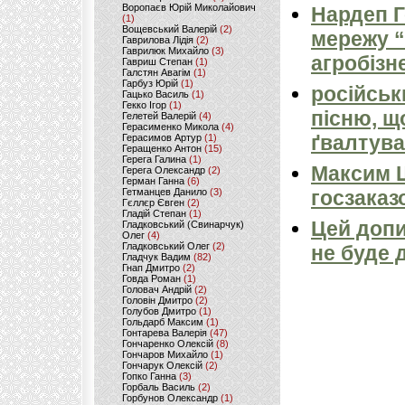
Воропаєв Юрій Миколайович
Нардеп 
(1)
Вощевський Валерій
(2)
мережу “
Гаврилова Лідія
(2)
Гаврилюк Михайло
(3)
агробізн
Гавриш Степан
(1)
Галстян Авагім
(1)
Гарбуз Юрій
(1)
російськ
Гацько Василь
(1)
Гекко Ігор
(1)
пісню, щ
Гелетей Валерій
(4)
Герасименко Микола
(4)
ґвалтува
Герасимов Артур
(1)
Геращенко Антон
(15)
Герега Галина
(1)
Максим 
Герега Олександр
(2)
Герман Ганна
(6)
Гетманцев Данило
(3)
госзаказ
Гєллєр Євген
(2)
Гладій Степан
(1)
Цей допи
Гладковський (Свинарчук)
Олег
(4)
Гладковський Олег
(2)
не буде 
Гладчук Вадим
(82)
Гнап Дмитро
(2)
Говда Роман
(1)
Головач Андрій
(2)
Головін Дмитро
(2)
Голубов Дмитро
(1)
Гольдарб Максим
(1)
Гонтарева Валерія
(47)
Гончаренко Олексій
(8)
Гончаров Михайло
(1)
Гончарук Олексій
(2)
Гопко Ганна
(3)
Горбаль Василь
(2)
Горбунов Олександр
(1)