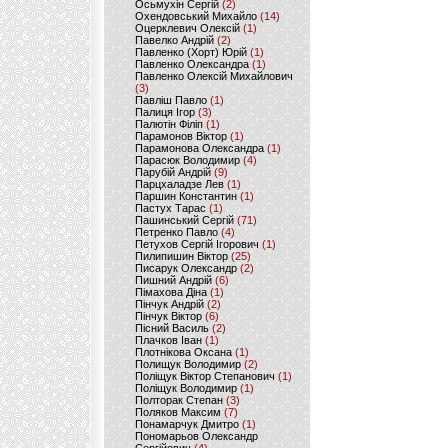
Осьмухін Сергій
(2)
Охендовський Михайло
(14)
Оцерклевич Олексій
(1)
Павелко Андрій
(2)
Павленко (Хорт) Юрій
(1)
Павленко Олександра
(1)
Павленко Олексій Михайлович
(3)
Павліш Павло
(1)
Палиця Ігор
(3)
Палютін Філіп
(1)
Парамонов Віктор
(1)
Парамонова Олександра
(1)
Парасюк Володимир
(4)
Парубій Андрій
(9)
Парцхаладзе Лев
(1)
Паршин Константин
(1)
Пастух Тарас
(1)
Пашинський Сергій
(71)
Петренко Павло
(4)
Петухов Сергій Ігорович
(1)
Пилипишин Віктор
(25)
Писарук Олександр
(2)
Пишний Андрій
(6)
Пімахова Діна
(1)
Пінчук Андрій
(2)
Пінчук Віктор
(6)
Пісний Василь
(2)
Плачков Іван
(1)
Плотнікова Оксана
(1)
Полищук Володимир
(2)
Поліщук Віктор Степанович
(1)
Поліщук Володимир
(1)
Полторак Степан
(3)
Поляков Максим
(7)
Понамарчук Дмитро
(1)
Пономарьов Олександр