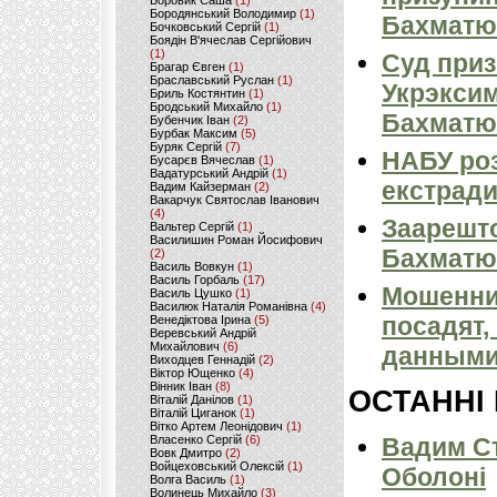
Боровик Саша
(1)
Бородянський Володимир
(1)
Бахматюк
Бочковський Сергій
(1)
Боядін В'ячеслав Сергійович
(1)
Суд при
Брагар Євген
(1)
Браславський Руслан
(1)
Укрэкси
Бриль Костянтин
(1)
Бродський Михайло
(1)
Бахматюк
Бубенчик Іван
(2)
Бурбак Максим
(5)
Буряк Сергій
(7)
НАБУ роз
Бусарєв Вячеслав
(1)
Вадатурський Андрій
(1)
екстради
Вадим Кайзерман
(2)
Вакарчук Святослав Іванович
(4)
Заарешто
Вальтер Сергій
(1)
Василишин Роман Йосифович
Бахматю
(2)
Василь Вовкун
(1)
Василь Горбаль
(17)
Мошенник
Василь Цушко
(1)
Василюк Наталія Романівна
(4)
посадят,
Венедіктова Ірина
(5)
Веревський Андрій
Михайлович
(6)
данным
Виходцев Геннадій
(2)
Віктор Ющенко
(4)
Вінник Іван
(8)
ОСТАННІ
Віталій Данілов
(1)
Віталій Циганок
(1)
Вітко Артем Леонідович
(1)
Власенко Сергій
(6)
Вадим Ст
Вовк Дмитро
(2)
Войцеховський Олексій
(1)
Оболоні
Волга Василь
(1)
Волинець Михайло
(3)