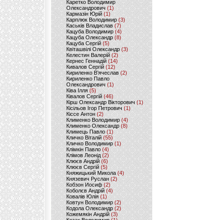
Каретко Володимир
Олександрович
(1)
Кармазін Юрій
(1)
Карплюк Володимир
(3)
Каськів Владислав
(7)
Кацуба Володимир
(4)
Кацуба Олександр
(8)
Кацуба Сергій
(5)
Квіташвілі Олександр
(3)
Келестин Валерій
(2)
Кернес Геннадій
(14)
Кивалов Сергій
(12)
Кириленко В’ячеслав
(2)
Кириленко Павло
Олександрович
(1)
Ківа Ілля
(5)
Ківалов Сергій
(46)
Кірш Олександр Вікторович
(1)
Кісільов Ігор Петрович
(1)
Кіссе Антон
(2)
Клименко Володимир
(4)
Клименко Олександр
(8)
Климець Павло
(1)
Кличко Віталій
(55)
Кличко Володимир
(1)
Клімкін Павло
(4)
Клімов Леонід
(2)
Клюєв Андрій
(6)
Клюєв Сергій
(5)
Княжицький Микола
(4)
Князевич Руслан
(2)
Кобзон Иосиф
(2)
Коболєв Андрій
(4)
Ковалів Юлія
(1)
Ковтун Володимир
(2)
Кодола Олександр
(2)
Кожемякін Андрій
(3)