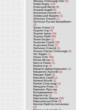
Лівшиць Олександр Ілліч
(2)
Ложкін Борис
(13)
Лозінський Віктор
(9)
Лозовий Андрій
(6)
Локтіонова Наталя
(1)
Лубківський Маркіян
(1)
Лубченко Олексій
(1)
Лук'янчук Руслан Валерійович
(2)
Лукаш Олена
(3)
Луценко Ігор
(4)
Луценко Ірина
(14)
Луценко Юрій
(94)
Львов Богдан
(1)
Льовочкін Сергій
(29)
Льовочкіна Юлія
(7)
Любченко Олексій
(1)
Лялька (Горган) Олександр
(4)
Лях Вадим
(1)
Ляшко Олег
(85)
М'ялик Віктор
(1)
Магута Роман
(1)
Мазепа Ігор
(2)
Макар'ян Давид Борисович
(1)
Макаренко Анатолій
(2)
Македон Юрій
(3)
Максімов Сергій
(1)
Маліков Віталій
(1)
Малінін Олександр
(1)
Манцуров Игорь
(1)
Маркевич Ярослав
Володимирович
(1)
Марков Ігор
(2)
Мартиненко Микола
(26)
Марушевська Юлія
(3)
Маслов Юрій Костянтинович
(2)