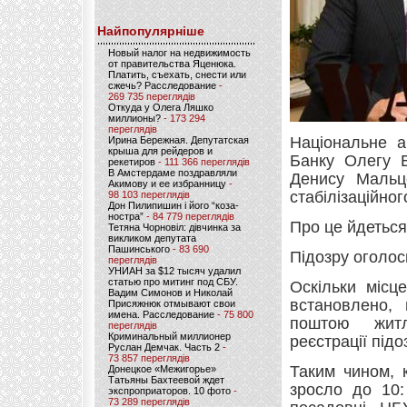
Найпопулярніше
Новый налог на недвижимость
от правительства Яценюка.
Платить, съехать, снести или
сжечь? Расследование
-
269 735 переглядів
Откуда у Олега Ляшко
миллионы?
- 173 294
переглядів
Національне а
Ирина Бережная. Депутатская
крыша для рейдеров и
Банку Олегу Б
рекетиров
- 111 366 переглядів
В Амстердаме поздравляли
Денису Мальц
Акимову и ее избранницу
-
стабілізаційно
98 103 переглядів
Дон Пилипишин і його “коза-
ностра”
- 84 779 переглядів
Про це йдетьс
Тетяна Чорновіл: дівчинка за
викликом депутата
Пашинського
- 83 690
Підозру оголос
переглядів
УНИАН за $12 тысяч удалил
статью про митинг под СБУ.
Оскільки місц
Вадим Симонов и Николай
встановлено, 
Присяжнюк отмывают свои
имена. Расследование
- 75 800
поштою житло
переглядів
Криминальный миллионер
реєстрації під
Руслан Демчак. Часть 2
-
73 857 переглядів
Таким чином, 
Донецкое «Межигорье»
Татьяны Бахтеевой ждет
зросло до 10:
экспроприаторов. 10 фото
-
73 289 переглядів