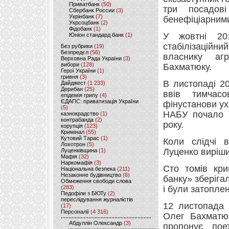
Приватбанк
(50)
три посадові
Сбербанк России
(3)
Укрінбанк
(7)
бенефіціарним
Укрсоцбанк
(2)
Фідобанк
(1)
У жовтні 20
Юніон стандард банк
(1)
стабілізаційн
Без рубрики
(19)
Безпредєл
(56)
власнику аг
Верховна Рада України
(3)
вибори
(128)
Бахматюку.
Герої України
(1)
гривня
(3)
В листопаді 2
Дайджест
(1 233)
Дерибан
(25)
ввів тимчасо
епідемія грипу
(4)
ЄДАПС: приватизація України
фінустанови ух
(5)
НАБУ почало р
казнокрадство
(1)
контрабанда
(2)
року.
корупція
(123)
Кримінал
(55)
Кутовий Тарас
(1)
Коли слідчі 
Лохотрон
(5)
Луценко виріши
Луценківщина
(1)
Мафія
(32)
Наркомафія
(3)
Сто томів кри
Національна безпека
(211)
Незаконне будівництво
(6)
банку» зберіга
Обмеження свободи слова
(283)
і були затоплен
Педофіли з БЮТу
(2)
переслідування журналістів
12 листопада 
(17)
Персоналії
(4 316)
Олег Бахматюк
Абдуллін Олександр
(3)
пропонує пое