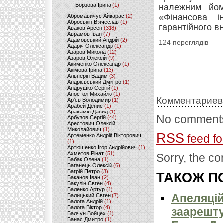
Борзова Ірина
(1)
належним йом
«Фінансова і
Абромавичус Айварас
(2)
Аброськін В’ячеслав
(1)
гарантійного вн
Аваков Арсен
(318)
Аврамов Іван
(7)
Адамовський Андрій
(2)
124 переглядів
Адаріч Олександр
(1)
Азаров Микола
(12)
Азаров Олексій
(9)
Акименко Олександр
(1)
Акімова Ірина
(13)
Альперін Вадим
(3)
Андрієвський Дмитро
(1)
Андрушко Сергій
(1)
Апостол Михайло
(1)
Комментариев
Ар'єв Володимир
(1)
Арабей Денис
(1)
Арахамія Давид
(1)
No comments
Арбузов Сергій
(44)
Арестович Олексій
Миколайович
(1)
RSS
Артеменко Андрій Вікторович
feed fo
(1)
Артюшенко Ігор Андрійович
(1)
Ахметов Рінат
(51)
Sorry, the co
Бабак Олена
(1)
Баганець Олексій
(6)
Багрій Петро
(3)
ТАКОЖ ПО
Баканов Іван
(2)
Бакулін Євген
(4)
Баленко Артур
(1)
Апеляцій
Балицький Євген
(7)
Балога Андрій
(1)
Балога Віктор
(4)
заарешту
Балчун Войцех
(1)
Банас Дмитро
(1)