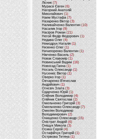
Лісник
(7)
Мураєв Євген
(6)
Нагорний Анатолій
Миколайович
(1)
Наем Мустафа
(7)
Назаренко Віктор
(3)
Наливайченко Валентин
(10)
Насалик Ігор
(9)
Насіров Роман
(21)
Негой Федір Федорович
(1)
Недава Олег
(4)
Немодрук Наталія
(1)
Низенко Олег
(1)
Ничипоренко Валентин
(1)
Німченко Василь
(2)
Новак Славомір
(1)
Новинський Вадим
(16)
Новосад Ганна
(1)
Носаль Олександр
(1)
Нусенкіс Віктор
(1)
Оверко Ігор
(1)
Овчаренко В'ячеслав
Андрійович
(1)
Огнєвіч Злата
(3)
Одарченко Юрій
(1)
Олійник Володимир
(4)
Олійник Святослав
(2)
Омельченко Григорій
(3)
Омельченко Олександр
(7)
Омелян Володимир
Володимирович
(2)
Онищенко Олександр
(15)
Оністрат Андрій
(6)
Оніщук Микола
(3)
Осика Сергій
(4)
Остафійчук Григорій
(1)
Острікова Тетяна
(1)