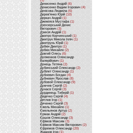
(1)
Денисенко Андрій
(6)
Денисенко Вадим Ігорович
(4)
Денісова Людміла
(6)
Дерев'янко Юрій
(10)
Деркач Андрій
(1)
Джемілєв Мустафа
(1)
Дзензерський Денис
Вікторович
(3)
Дзинзя Андрій
(1)
Дмитро Корчинський
(1)
Дмитрук Микола Ілліч
(1)
Дмитрунь Юрій
(1)
Добкін Дмитро
(1)
Добкін Михайло
(2)
Довгий Олесь
(6)
Долженков Олександр
Валерійович
(1)
Донець Тетяна
(2)
Дубинський Олександр
(2)
Дубілет Олександр
(1)
Дубневич Богдан
(4)
Дубневич Ярослав
(8)
Дубовой Олександр
(9)
Думчев Сергій
(2)
Дунаєв Сергій
(3)
Дурдинець Тиберій
(1)
Дядечко Сергій
(4)
Дятлов Ігор
(1)
Дяченко Сергій
(3)
Єжель Михайло
(1)
Ємельянов Артур
(2)
Єрмак Андрій
(2)
Єршов Олександр
(3)
Єфімов Максим
(3)
Єфімов Максим Вікторович
(2)
Єфремов Олександр
(20)
Жданов Ігор
(1)