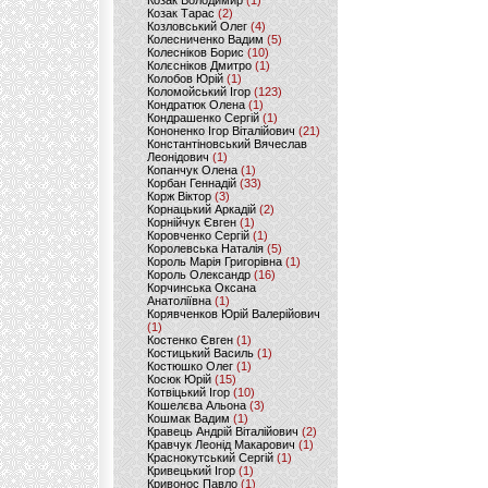
Козак Володимир
(1)
Козак Тарас
(2)
Козловський Олег
(4)
Колесниченко Вадим
(5)
Колесніков Борис
(10)
Колєсніков Дмитро
(1)
Колобов Юрій
(1)
Коломойський Ігор
(123)
Кондратюк Олена
(1)
Кондрашенко Сергій
(1)
Кононенко Ігор Віталійович
(21)
Константіновський Вячеслав
Леонідович
(1)
Копанчук Олена
(1)
Корбан Геннадій
(33)
Корж Віктор
(3)
Корнацький Аркадій
(2)
Корнійчук Євген
(1)
Коровченко Сергій
(1)
Королевська Наталія
(5)
Король Марія Григорівна
(1)
Король Олександр
(16)
Корчинська Оксана
Анатоліївна
(1)
Корявченков Юрій Валерійович
(1)
Костенко Євген
(1)
Костицький Василь
(1)
Костюшко Олег
(1)
Косюк Юрій
(15)
Котвіцький Ігор
(10)
Кошелєва Альона
(3)
Кошмак Вадим
(1)
Кравець Андрій Віталійович
(2)
Кравчук Леонід Макарович
(1)
Краснокутський Сергій
(1)
Кривецький Ігор
(1)
Кривонос Павло
(1)