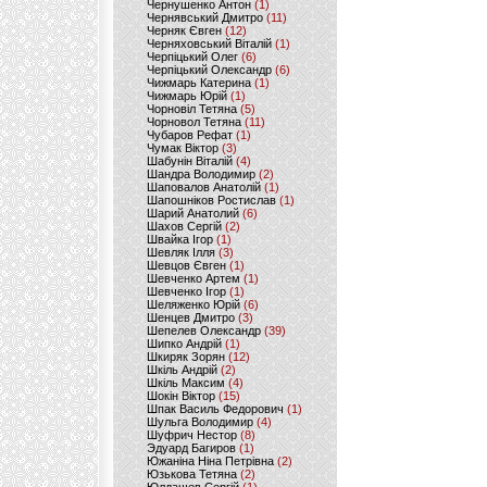
Чернушенко Антон
(1)
Чернявський Дмитро
(11)
Черняк Євген
(12)
Черняховський Віталій
(1)
Черпіцький Олег
(6)
Черпіцький Олександр
(6)
Чижмарь Катерина
(1)
Чижмарь Юрій
(1)
Чорновіл Тетяна
(5)
Чорновол Тетяна
(11)
Чубаров Рефат
(1)
Чумак Віктор
(3)
Шабунін Віталій
(4)
Шандра Володимир
(2)
Шаповалов Анатолій
(1)
Шапошніков Ростислав
(1)
Шарий Анатолий
(6)
Шахов Сергій
(2)
Швайка Ігор
(1)
Шевляк Ілля
(3)
Шевцов Євген
(1)
Шевченко Артем
(1)
Шевченко Ігор
(1)
Шеляженко Юрій
(6)
Шенцев Дмитро
(3)
Шепелев Олександр
(39)
Шипко Андрій
(1)
Шкиряк Зорян
(12)
Шкіль Андрій
(2)
Шкіль Максим
(4)
Шокін Віктор
(15)
Шпак Василь Федорович
(1)
Шульга Володимир
(4)
Шуфрич Нестор
(8)
Эдуард Багиров
(1)
Южаніна Ніна Петрівна
(2)
Юзькова Тетяна
(2)