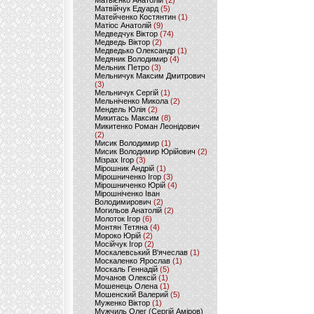
Матвієнко Анатолій
(2)
Матвійчук Едуард
(5)
Матейченко Костянтин
(1)
Матіос Анатолій
(9)
Медведчук Віктор
(74)
Медведь Віктор
(2)
Медведько Олександр
(1)
Медяник Володимир
(4)
Мельник Петро
(3)
Мельничук Максим Дмитрович
(3)
Мельничук Сергій
(1)
Мельніченко Микола
(2)
Мендель Юлія
(2)
Микитась Максим
(8)
Микитенко Роман Леонідович
(2)
Мисик Володимир
(1)
Мисик Володимир Юрійович
(2)
Мізрах Ігор
(3)
Мірошник Андрій
(1)
Мірошниченко Ігор
(3)
Мірошниченко Юрій
(4)
Мірошніченко Іван
Володимирович
(2)
Могильов Анатолій
(2)
Молоток Ігор
(6)
Монтян Тетяна
(4)
Мороко Юрій
(2)
Мосійчук Ігор
(2)
Москалевський В'ячеслав
(1)
Москаленко Ярослав
(1)
Москаль Геннадій
(5)
Мочанов Олексій
(1)
Мошенець Олена
(1)
Мошенский Валерий
(5)
Муженко Віктор
(1)
Мужчиль Олег (Сергій Аміров)