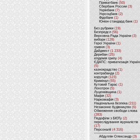
Приватбанк
(50)
Сбербанк России
(3)
Укрінбанк
(7)
Укрсоцбанк
(2)
Фідобанк
(1)
Юніон стандард банк
(1)
Без рубрики
(19)
Безпредєл
(56)
Верховна Рада України
(3)
вибори
(128)
Герої України
(1)
гривня
(3)
Дайджест
(1 233)
Дерибан
(25)
епідемія грипу
(4)
ЄДАПС: приватизація Україн
(5)
казнокрадство
(1)
контрабанда
(2)
корупція
(123)
Кримінал
(55)
Кутовий Тарас
(1)
Лохотрон
(5)
Луценківщина
(1)
Мафія
(32)
Наркомафія
(3)
Національна безпека
(211)
Незаконне будівництво
(6)
Обмеження свободи слова
(283)
Педофіли з БЮТу
(2)
переслідування журналістів
(17)
Персоналії
(4 316)
Абдуллін Олександр
(3)