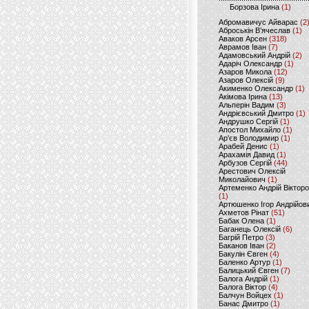
Борзова Ірина
(1)
Абромавичус Айварас
(2
Аброськін В’ячеслав
(1)
Аваков Арсен
(318)
Аврамов Іван
(7)
Адамовський Андрій
(2)
Адаріч Олександр
(1)
Азаров Микола
(12)
Азаров Олексій
(9)
Акименко Олександр
(1)
Акімова Ірина
(13)
Альперін Вадим
(3)
Андрієвський Дмитро
(1)
Андрушко Сергій
(1)
Апостол Михайло
(1)
Ар'єв Володимир
(1)
Арабей Денис
(1)
Арахамія Давид
(1)
Арбузов Сергій
(44)
Арестович Олексій
Миколайович
(1)
Артеменко Андрій Віктор
(1)
Артюшенко Ігор Андрійов
Ахметов Рінат
(51)
Бабак Олена
(1)
Баганець Олексій
(6)
Багрій Петро
(3)
Баканов Іван
(2)
Бакулін Євген
(4)
Баленко Артур
(1)
Балицький Євген
(7)
Балога Андрій
(1)
Балога Віктор
(4)
Балчун Войцех
(1)
Банас Дмитро
(1)