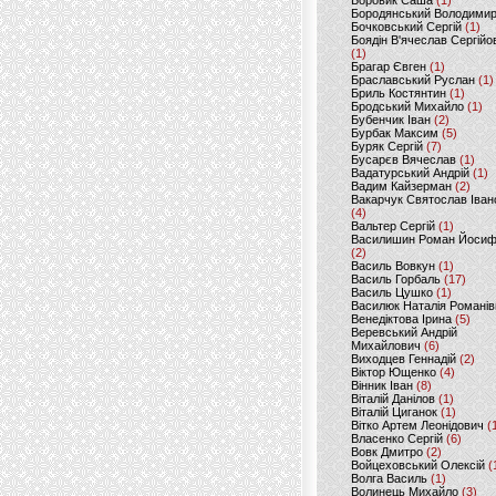
Боровик Саша
(1)
Бородянський Володими
Бочковський Сергій
(1)
Боядін В'ячеслав Сергійо
(1)
Брагар Євген
(1)
Браславський Руслан
(1)
Бриль Костянтин
(1)
Бродський Михайло
(1)
Бубенчик Іван
(2)
Бурбак Максим
(5)
Буряк Сергій
(7)
Бусарєв Вячеслав
(1)
Вадатурський Андрій
(1)
Вадим Кайзерман
(2)
Вакарчук Святослав Іван
(4)
Вальтер Сергій
(1)
Василишин Роман Йоси
(2)
Василь Вовкун
(1)
Василь Горбаль
(17)
Василь Цушко
(1)
Василюк Наталія Романів
Венедіктова Ірина
(5)
Веревський Андрій
Михайлович
(6)
Виходцев Геннадій
(2)
Віктор Ющенко
(4)
Вінник Іван
(8)
Віталій Данілов
(1)
Віталій Циганок
(1)
Вітко Артем Леонідович
(
Власенко Сергій
(6)
Вовк Дмитро
(2)
Войцеховський Олексій
(
Волга Василь
(1)
Волинець Михайло
(3)