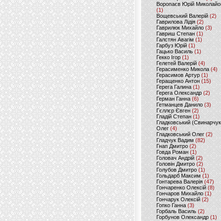
Воропаєв Юрій Миколайо
(1)
Вощевський Валерій
(2)
Гаврилова Лідія
(2)
Гаврилюк Михайло
(3)
Гавриш Степан
(1)
Галстян Авагім
(1)
Гарбуз Юрій
(1)
Гацько Василь
(1)
Гекко Ігор
(1)
Гелетей Валерій
(4)
Герасименко Микола
(4)
Герасимов Артур
(1)
Геращенко Антон
(15)
Герега Галина
(1)
Герега Олександр
(2)
Герман Ганна
(6)
Гетманцев Данило
(3)
Гєллєр Євген
(2)
Гладій Степан
(1)
Гладковський (Свинарчук
Олег
(4)
Гладковський Олег
(2)
Гладчук Вадим
(82)
Гнап Дмитро
(2)
Говда Роман
(1)
Головач Андрій
(2)
Головін Дмитро
(2)
Голубов Дмитро
(1)
Гольдарб Максим
(1)
Гонтарева Валерія
(47)
Гончаренко Олексій
(8)
Гончаров Михайло
(1)
Гончарук Олексій
(2)
Гопко Ганна
(3)
Горбаль Василь
(2)
Горбунов Олександр
(1)