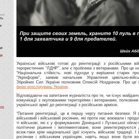
ть
и
ая
ів
Українські військові готові до реінтеграції з російськими в
терористичних “ЛДНР”, але є проблема з ветеранами. Про це на
“Національна стійкість: нові підходи у вирішенні старих п
“Укрінформі”, заявив начальник Управління цивільно-війсь
Збройних Сил України полковник Олексій Ноздрачов. Про це
бюро розслідувань України
.
Відповідаючи на запитання журналіста про те, чи існує майдан
комунікації з окупованими територіями і ветеранами, полковник
української армії до реінтеграції з російською армією.
800
“Питання реінтеграції, це в першу чергу питання безпеки. Я
військовий і військовий росіянин, які проти нас воювали і прод
ті військові, які є у формуваннях Донецької і Луганської обла
політичне рішення і імплементоване, вони реинтегрируютс
всеж-таки крім національної ідеї існують військові традиції. І
росіянам і військовим українцям, навіть якщо вони були в