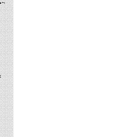
вич
)