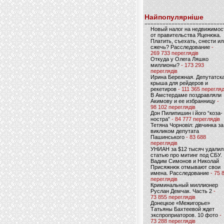
Найпопулярніше
Новый налог на недвижимос
от правительства Яценюка.
Платить, съехать, снести ил
сжечь? Расследование
-
269 733 переглядів
Откуда у Олега Ляшко
миллионы?
- 173 293
переглядів
Ирина Бережная. Депутатск
крыша для рейдеров и
рекетиров
- 111 365 перегляд
В Амстердаме поздравляли
Акимову и ее избранницу
-
98 102 переглядів
Дон Пилипишин і його “коза-
ностра”
- 84 777 переглядів
Тетяна Чорновіл: дівчинка за
викликом депутата
Пашинського
- 83 688
переглядів
УНИАН за $12 тысяч удалил
статью про митинг под СБУ.
Вадим Симонов и Николай
Присяжнюк отмывают свои
имена. Расследование
- 75 
переглядів
Криминальный миллионер
Руслан Демчак. Часть 2
-
73 855 переглядів
Донецкое «Межигорье»
Татьяны Бахтеевой ждет
экспроприаторов. 10 фото
-
73 288 переглядів