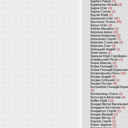
Барбул Павло
(1)
Барвіненко Віталій
(3)
Барна Олег
(4)
Барна Степан
(2)
Баулін Юрій
(2)
Бахматюк Олег
(91)
Бахтеєва Тетяна
(55)
Бачун Олег
(3)
Бейлін Михайло
(1)
Бережна Ірина
(12)
Береза Борислав
(2)
Березенко Сергій
(7)
Березкін Станіслав
(5)
Березюк Олег
(2)
Білецький Андрій
(1)
Білик Ірина
(1)
Бірюков Юрій Сергійович
Блажівський Петро
(1)
Бланк Максим
(3)
Бобов Геннадій
(2)
Бобов Геннадій Борисови
Богартирьова Раїса
(32)
Богдан Андрій
(8)
Богдан Губський
(1)
Богдан Руслан
(8)
Боголюбов Геннадій Бори
(5)
Богомолець Ольга
(2)
Богуслаєв Вячеслав
(4)
Бойко Юрій
(13)
Бондар Віктор Васильови
Бондарєв Костянтин
(4)
Бондарчук Сергій
(1)
Бондик Валерій
(1)
Бондик Віктор
(5)
Борзов Сергiй
(2)
Борис Адамов
(1)