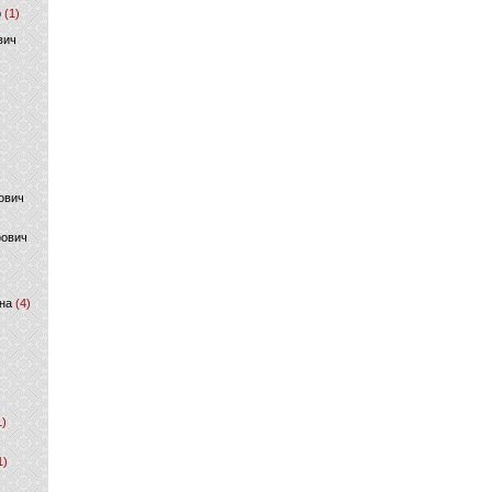
р
(1)
вич
ович
фович
на
(4)
1)
1)