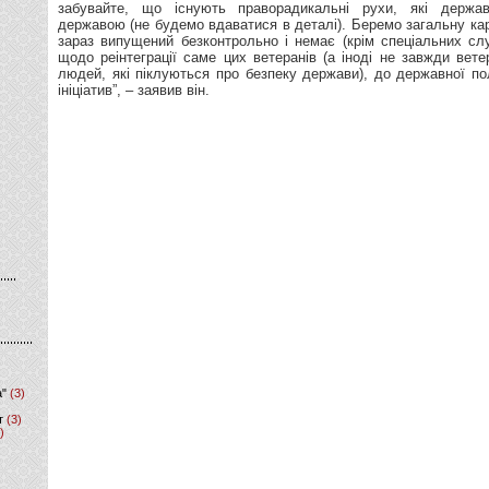
забувайте, що існують праворадикальні рухи, які держ
державою (не будемо вдаватися в деталі). Беремо загальну ка
зараз випущений безконтрольно і немає (крім спеціальних сл
щодо реінтеграції саме цих ветеранів (а іноді не завжди вете
людей, які піклуються про безпеку держави), до державної пол
ініціатив”, – заявив він.
а"
(3)
т
(3)
)