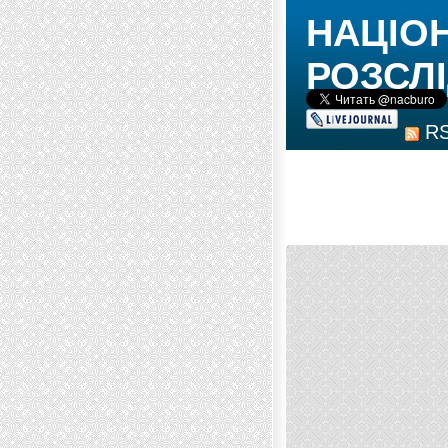
НАЦІО
РОЗСЛІ
R