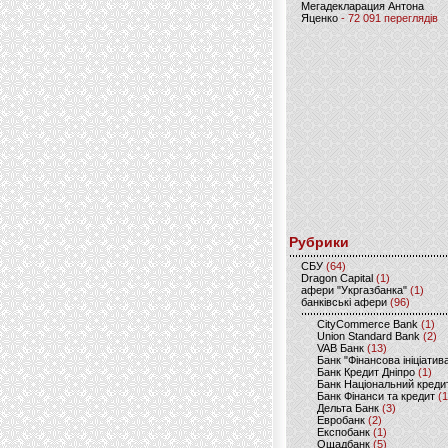
Мегадекларация Антона
Яценко
- 72 091 переглядів
Рубрики
CБУ
(64)
Dragon Capital
(1)
афери "Укргазбанка"
(1)
банківські афери
(96)
CityCommerce Bank
(1)
Union Standard Bank
(2)
VAB Банк
(13)
Банк "Фінансова ініціатив
Банк Кредит Дніпро
(1)
Банк Національний креди
Банк Фінанси та кредит
(1
Дельта Банк
(3)
Евробанк
(2)
Експобанк
(1)
Ощадбанк
(5)