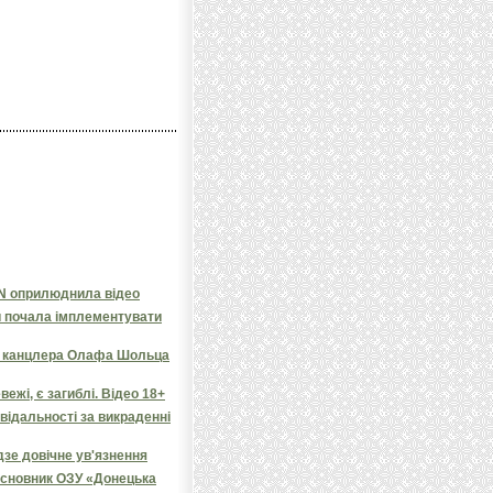
NN оприлюднила відео
и почала імплементувати
яв канцлера Олафа Шольца
ежі, є загиблі. Відео 18+
овідальності за викраденні
дзе довічне ув'язнення
засновник ОЗУ «Донецька