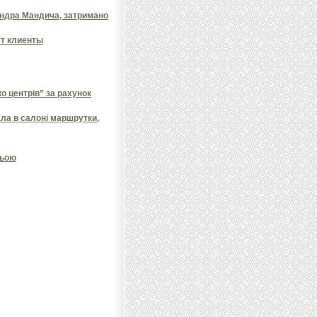
андра Мандича, затримано
ут клиенты
 центрів” за рахунок
ала в салоні маршрутки,
ньою