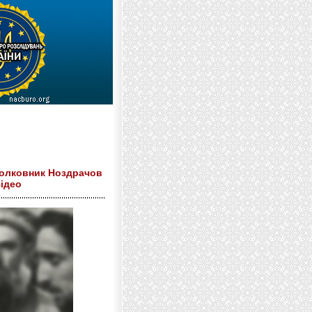
полковник Ноздрачов
Відео