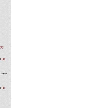
(2)
ч
(1)
сович
ч
(1)