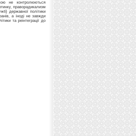
авою не контролюються
ртинку, праворадикализм
ужб) державної політики
ранів, а іноді не завжди
ітики та реінтеграції до