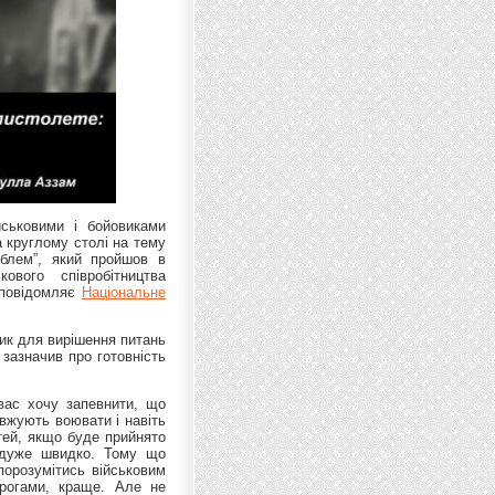
ійськовими і бойовиками
 круглому столі на тему
роблем”, який пройшов в
кового співробітництва
 повідомляє
Національне
чик для вирішення питань
 зазначив про готовність
 вас хочу запевнити, що
овжують воювати і навіть
стей, якщо буде прийнято
я дуже швидко. Тому що
 порозумітись військовим
орогами, краще. Але не