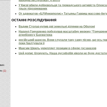
народна республіка». 4 фото
У Києві вбили добровольця та громадського активіста Олекс
)
трьох підозрюваних
От адвокатов «ILF/Инюрполис» Татьяны Гавриш массово бег
ОСТАННІ РОЗСЛІДУВАННЯ
Вадим Столар купив дві земельні ділянки на Оболоні
Нардеп Гончаренко побудував масштабну мережу “Гончаренко
агробізнесу Бахматюка
російський шансон. Вони слухали таку саму пісню, що ось гр
поки ґвалтували її
Максим Шкиль укрепляет позиции в сфере госзаказов
Цей допис блокують. Наша русофобія ніколи не буде достат
ович
ич
(1)