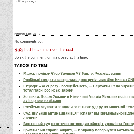
218 переглядів
Комментариев нет
No comments yet.
RSS
feed for comments on this post.
Sorry, the comment form is closed at this time.
и
ТАКОЖ ПО ТЕМІ
Мажор-поліцай Єгор Звонков VS бидло. Розслідування
Російські солдати застрелили двох цивільних біля Києва: C
Штрафи «за образу» поліцейського, — Верховна Рада Україн
тоталітарні російські закони
Ze-гниди. Посол України в Німеччині Андрій Мельник порівн
з ліверною ковбасою
Російські окупанти завдали ракетного удару по Київській телев
Суд звільнив антимайданівця ''Топаза'' від кримінальної відп
людини
Верховний суд остаточно затвердив вбивці журналіста Гонга
Кримінальні справи закриті, — в Україну повернувся батько-