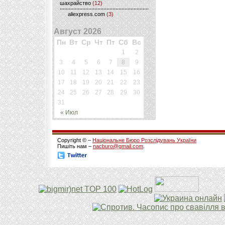
шахрайство
(12)
aliexpress.com
(3)
Август 2026
Пн
Вт
Ср
Чт
Пт
Сб
Вс
1
2
3
4
5
6
7
8
9
10
11
12
13
14
15
16
17
18
19
20
21
22
23
24
25
26
27
28
29
30
31
« Июл
Copyright © –
Національне Бюро Розслідувань України
Пишіть нам –
nacburo@gmail.com
.