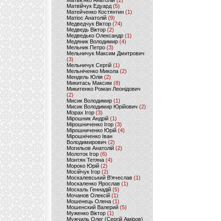
Матвієнко Анатолій
(2)
Матвійчук Едуард
(5)
Матейченко Костянтин
(1)
Матіос Анатолій
(9)
Медведчук Віктор
(74)
Медведь Віктор
(2)
Медведько Олександр
(1)
Медяник Володимир
(4)
Мельник Петро
(3)
Мельничук Максим Дмитрович
(3)
Мельничук Сергій
(1)
Мельніченко Микола
(2)
Мендель Юлія
(2)
Микитась Максим
(8)
Микитенко Роман Леонідович
(2)
Мисик Володимир
(1)
Мисик Володимир Юрійович
(2)
Мізрах Ігор
(3)
Мірошник Андрій
(1)
Мірошниченко Ігор
(3)
Мірошниченко Юрій
(4)
Мірошніченко Іван
Володимирович
(2)
Могильов Анатолій
(2)
Молоток Ігор
(6)
Монтян Тетяна
(4)
Мороко Юрій
(2)
Мосійчук Ігор
(2)
Москалевський В'ячеслав
(1)
Москаленко Ярослав
(1)
Москаль Геннадій
(5)
Мочанов Олексій
(1)
Мошенець Олена
(1)
Мошенский Валерий
(5)
Муженко Віктор
(1)
Мужчиль Олег (Сергій Аміров)