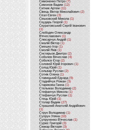
Симоненко Петро
(7)
Симонов Вадим
(12)
Ситник Артем
(11)
Сівець Віктор Миколайович
(2)
Сігал Євген
(3)
Сіньковский Микола
(1)
Скударь Георгій
(1)
Скуратовський Сергій Іванович
(1)
Слободян Олександр
В'ячеславович
(1)
Слюсарчук Андрій
(1)
Смалій Віктор
(1)
Смешко Ігор
(1)
Смолій Яків
(1)
Снєгирьов Дмитро
(2)
Соболев Вячеслав
(4)
Соболєв Єгор
(2)
Соловей Юрій Ігорович
(1)
Солод Юрій
(1)
Сольвар Руслан
(2)
Сотнік Олена
(1)
Ставицький Едуард
(9)
Стаднійчук Роман
(3)
Старикова Ганна
(1)
Стельмах Володимир
(2)
Стефанчук Микола
(1)
Стефанчук Руслан
(1)
Стець Юрій
(1)
Столар Вадим
(27)
Страшний Анатолій Андрійович
(1)
Струк Володимир
(1)
Супрун Уляна
(10)
Супруненко В'ячеслав
(1)
Суркіс Григорій
(3)
Сюмар Вікторія
(3)