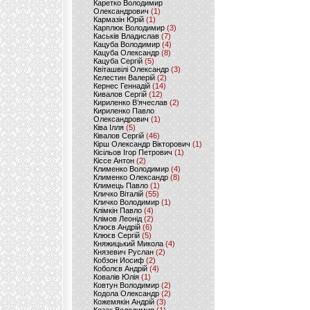
Каретко Володимир
Олександрович
(1)
Кармазін Юрій
(1)
Карплюк Володимир
(3)
Каськів Владислав
(7)
Кацуба Володимир
(4)
Кацуба Олександр
(8)
Кацуба Сергій
(5)
Квіташвілі Олександр
(3)
Келестин Валерій
(2)
Кернес Геннадій
(14)
Кивалов Сергій
(12)
Кириленко В’ячеслав
(2)
Кириленко Павло
Олександрович
(1)
Ківа Ілля
(5)
Ківалов Сергій
(46)
Кірш Олександр Вікторович
(1)
Кісільов Ігор Петрович
(1)
Кіссе Антон
(2)
Клименко Володимир
(4)
Клименко Олександр
(8)
Климець Павло
(1)
Кличко Віталій
(55)
Кличко Володимир
(1)
Клімкін Павло
(4)
Клімов Леонід
(2)
Клюєв Андрій
(6)
Клюєв Сергій
(5)
Княжицький Микола
(4)
Князевич Руслан
(2)
Кобзон Иосиф
(2)
Коболєв Андрій
(4)
Ковалів Юлія
(1)
Ковтун Володимир
(2)
Кодола Олександр
(2)
Кожемякін Андрій
(3)