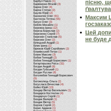
пісню, щ
Барбул Павло
(1)
Барвіненко Віталій
(3)
Барна Олег
(4)
ґвалтува
Барна Степан
(2)
Баулін Юрій
(2)
Максим 
Бахматюк Олег
(91)
Бахтеєва Тетяна
(55)
Бачун Олег
(3)
госзаказ
Бейлін Михайло
(1)
Бережна Ірина
(12)
Береза Борислав
(2)
Цей допи
Березенко Сергій
(7)
Березкін Станіслав
(5)
не буде 
Березюк Олег
(2)
Білецький Андрій
(1)
Білик Ірина
(1)
Бірюков Юрій Сергійович
(2)
Блажівський Петро
(1)
Бланк Максим
(3)
Бобов Геннадій
(2)
Бобов Геннадій Борисович
(1)
Богартирьова Раїса
(32)
Богдан Андрій
(8)
Богдан Губський
(1)
Богдан Руслан
(8)
Боголюбов Геннадій Борисович
(5)
Богомолець Ольга
(2)
Богуслаєв Вячеслав
(4)
Бойко Юрій
(13)
Бондар Віктор Васильович
(1)
Бондарєв Костянтин
(4)
Бондарчук Сергій
(1)
Бондик Валерій
(1)
Бондик Віктор
(5)
Борзов Сергiй
(2)
Борис Адамов
(1)