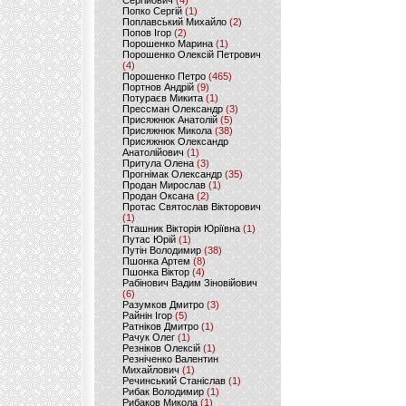
Сергійович
(4)
Попко Сергій
(1)
Поплавський Михайло
(2)
Попов Ігор
(2)
Порошенко Марина
(1)
Порошенко Олексій Петрович
(4)
Порошенко Петро
(465)
Портнов Андрій
(9)
Потураєв Микита
(1)
Прессман Олександр
(3)
Присяжнюк Анатолій
(5)
Присяжнюк Микола
(38)
Присяжнюк Олександр
Анатолійович
(1)
Притула Олена
(3)
Прогнімак Олександр
(35)
Продан Мирослав
(1)
Продан Оксана
(2)
Протас Святослав Вікторович
(1)
Пташник Вікторія Юріївна
(1)
Путас Юрій
(1)
Путін Володимир
(38)
Пшонка Артем
(8)
Пшонка Віктор
(4)
Рабінович Вадим Зіновійович
(6)
Разумков Дмитро
(3)
Райнін Ігор
(5)
Ратніков Дмитро
(1)
Рачук Олег
(1)
Резніков Олексій
(1)
Резніченко Валентин
Михайлович
(1)
Речинський Станіслав
(1)
Рибак Володимир
(1)
Рибаков Микола
(1)