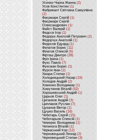
Усенко-Чорна Жанна
(2)
Усов Констянтин
(1)
Фабрикант Світлана Самуілівна
(2)
Фаєрмарк Сергій
(1)
Фаєрмарк Сергій
Олександрович
(1)
Файст Валерій
(1)
Федєєв Ігор
(1)
Федорук Анатолій Петрович
(2)
Федорчук Анатолій
(1)
Федосов Едуард
(1)
Филатов Борис
(11)
Філатов Олексій
(6)
Фірташ Дмитро
(28)
Фріз Ірина
(1)
Фукс Павло
(7)
Фуксман Борис
(1)
Фурсін Іван
(2)
Хмара Степан
(1)
Холодницький Назар
(15)
Холодов Андрій
(2)
Хоменко Володимир
(1)
Хомутиннік Віталій
(52)
Хорошевський Андрій
(1)
Царьов Олег
(1)
Циганков Андрій
(3)
Циплаков Руслан
(7)
Цуканов Віктор
(1)
Цушко Василь
(16)
Чеботарь Сергій
(15)
Чеботарьов Олексій
(1)
Чемерис Володимир
(1)
Чепинога Віталій
(1)
Черкаський Ігор
(12)
Черновецький Леонід
(2)
Черновецький Степан
(3)