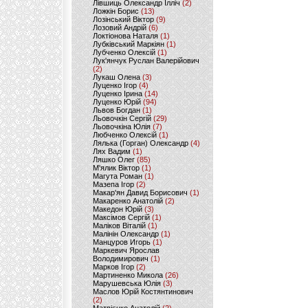
Лівшиць Олександр Ілліч
(2)
Ложкін Борис
(13)
Лозінський Віктор
(9)
Лозовий Андрій
(6)
Локтіонова Наталя
(1)
Лубківський Маркіян
(1)
Лубченко Олексій
(1)
Лук'янчук Руслан Валерійович
(2)
Лукаш Олена
(3)
Луценко Ігор
(4)
Луценко Ірина
(14)
Луценко Юрій
(94)
Львов Богдан
(1)
Льовочкін Сергій
(29)
Льовочкіна Юлія
(7)
Любченко Олексій
(1)
Лялька (Горган) Олександр
(4)
Лях Вадим
(1)
Ляшко Олег
(85)
М'ялик Віктор
(1)
Магута Роман
(1)
Мазепа Ігор
(2)
Макар'ян Давид Борисович
(1)
Макаренко Анатолій
(2)
Македон Юрій
(3)
Максімов Сергій
(1)
Маліков Віталій
(1)
Малінін Олександр
(1)
Манцуров Игорь
(1)
Маркевич Ярослав
Володимирович
(1)
Марков Ігор
(2)
Мартиненко Микола
(26)
Марушевська Юлія
(3)
Маслов Юрій Костянтинович
(2)