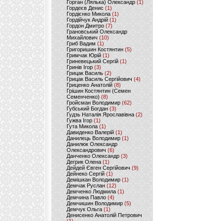
Горган (Лялька) Олександр
(1)
Гордеєв Денис
(1)
Гордієнко Микола
(1)
Гордійчук Андрій
(1)
Гордон Дмитро
(7)
Грановський Олександр
Михайлович
(10)
Гриб Вадим
(1)
Григоришин Костянтин
(5)
Гримчак Юрій
(1)
Гриневецький Сергій
(1)
Гринів Ігор
(3)
Грицак Василь
(2)
Грицак Василь Сергійович
(4)
Гриценко Анатолій
(8)
Грішин Костянтин (Семен
Семенченко)
(8)
Гройсман Володимир
(62)
Губський Богдан
(3)
Гудзь Наталія Ярославівна
(2)
Гужва Ігор
(1)
Гута Микола
(1)
Давиденко Валерій
(1)
Данилець Володимир
(1)
Данилюк Олександр
Олександрович
(6)
Данченко Олександр
(3)
Дегрик Олена
(1)
Дейдей Євген Сергійович
(9)
Дейнеко Сергій
(1)
Демішкан Володимир
(1)
Демчак Руслан
(12)
Демченко Людмила
(1)
Демчина Павло
(4)
Демчишин Володимир
(5)
Демчук Ольга
(1)
Денисенко Анатолій Петрович