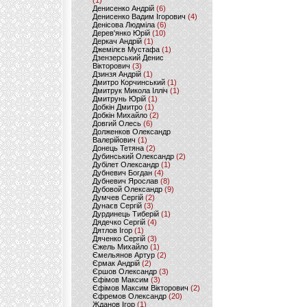
(1)
Денисенко Андрій
(6)
Денисенко Вадим Ігорович
(4)
Денісова Людміла
(6)
Дерев'янко Юрій
(10)
Деркач Андрій
(1)
Джемілєв Мустафа
(1)
Дзензерський Денис
Вікторович
(3)
Дзинзя Андрій
(1)
Дмитро Корчинський
(1)
Дмитрук Микола Ілліч
(1)
Дмитрунь Юрій
(1)
Добкін Дмитро
(1)
Добкін Михайло
(2)
Довгий Олесь
(6)
Долженков Олександр
Валерійович
(1)
Донець Тетяна
(2)
Дубинський Олександр
(2)
Дубілет Олександр
(1)
Дубневич Богдан
(4)
Дубневич Ярослав
(8)
Дубовой Олександр
(9)
Думчев Сергій
(2)
Дунаєв Сергій
(3)
Дурдинець Тиберій
(1)
Дядечко Сергій
(4)
Дятлов Ігор
(1)
Дяченко Сергій
(3)
Єжель Михайло
(1)
Ємельянов Артур
(2)
Єрмак Андрій
(2)
Єршов Олександр
(3)
Єфімов Максим
(3)
Єфімов Максим Вікторович
(2)
Єфремов Олександр
(20)
Жданов Ігор
(1)