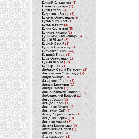
Криклій Владислав
(1)
Крючков Дмитро
(1)
Кубів Степан
(1)
Кудрявцєв Віктор
(1)
Кужель Олександра
(9)
Кузьменко Олег
(1)
Кузьмін Рінат
(3)
Кулик Костянтин
(5)
Куликов Кирило
(1)
Куницький Олександр
(5)
Купрій Віталій
(3)
Курикін Сергій
(1)
Курило Олександр
(1)
Курченко Сергій
(44)
Кутовий Тарас
(1)
Куць Олександр
(1)
Кучма Леонід
(12)
Кушнір Ігор
(7)
Лабазюк Сергій Петрович
(2)
Лавринович Олександр
(7)
Лагун Микола
(9)
Лазаренко Павло
(1)
Ландик Валентин
(1)
Ландік Роман
(1)
Ланьо Михайло Іванович
(4)
Лебедівський Валерій
(1)
Левус Андрій
(2)
Левцов Сергій
(1)
Левченко Микола
(1)
Левченко Юрій
(6)
Леонід Черновецький
(4)
Лещенко Сергій
(10)
Лисенко Андрій
(2)
Литвин Володимир
(6)
Литвиненко Сергій
(1)
Лихоліт Валентин
Станіславович
(1)