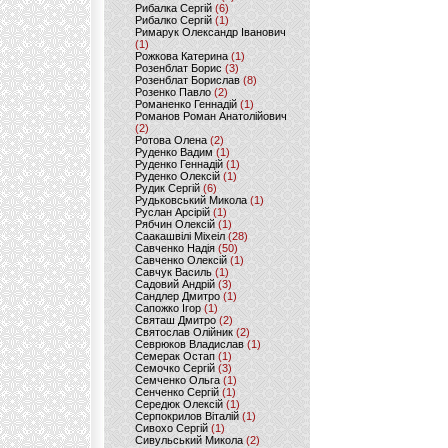
Рибалка Сергій
(6)
Рибалко Сергій
(1)
Римарук Олександр Іванович
(1)
Рожкова Катерина
(1)
Розенблат Борис
(3)
Розенблат Борислав
(8)
Розенко Павло
(2)
Романенко Геннадій
(1)
Романов Роман Анатолійович
(2)
Ротова Олена
(2)
Руденко Вадим
(1)
Руденко Геннадій
(1)
Руденко Олексій
(1)
Рудик Сергій
(6)
Рудьковський Микола
(1)
Руслан Арсірій
(1)
Рябчин Олексій
(1)
Саакашвілі Міхеіл
(28)
Савченко Надія
(50)
Савченко Олексій
(1)
Савчук Василь
(1)
Садовий Андрій
(3)
Сандлер Дмитро
(1)
Сапожко Ігор
(1)
Святаш Дмитро
(2)
Святослав Олійник
(2)
Севрюков Владислав
(1)
Семерак Остап
(1)
Семочко Сергій
(3)
Семченко Ольга
(1)
Сенченко Сергій
(1)
Середюк Олексій
(1)
Серпокрилов Віталій
(1)
Сивохо Сергій
(1)
Сивульський Микола
(2)