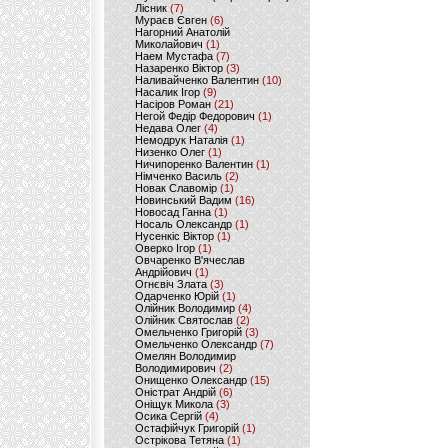
Лісник
(7)
Мураєв Євген
(6)
Нагорний Анатолій
Миколайович
(1)
Наем Мустафа
(7)
Назаренко Віктор
(3)
Наливайченко Валентин
(10)
Насалик Ігор
(9)
Насіров Роман
(21)
Негой Федір Федорович
(1)
Недава Олег
(4)
Немодрук Наталія
(1)
Низенко Олег
(1)
Ничипоренко Валентин
(1)
Німченко Василь
(2)
Новак Славомір
(1)
Новинський Вадим
(16)
Новосад Ганна
(1)
Носаль Олександр
(1)
Нусенкіс Віктор
(1)
Оверко Ігор
(1)
Овчаренко В'ячеслав
Андрійович
(1)
Огнєвіч Злата
(3)
Одарченко Юрій
(1)
Олійник Володимир
(4)
Олійник Святослав
(2)
Омельченко Григорій
(3)
Омельченко Олександр
(7)
Омелян Володимир
Володимирович
(2)
Онищенко Олександр
(15)
Оністрат Андрій
(6)
Оніщук Микола
(3)
Осика Сергій
(4)
Остафійчук Григорій
(1)
Острікова Тетяна
(1)