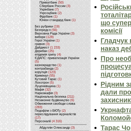
Приватбанк
(50)
Російськ
Сбербанк России
(3)
Укрінбанк
(7)
Укрсоцбанк
(2)
тоталіта
Фідобанк
(1)
Юніон стандард банк
(1)
що супер
Без рубрики
(19)
комісії
Безпредєл
(56)
Верховна Рада України
(3)
вибори
(128)
Гладчук 
Герої України
(1)
гривня
(3)
наказ де
Дайджест
(1 233)
Дерибан
(25)
епідемія грипу
(4)
Про необ
ЄДАПС: приватизація України
(5)
процесуа
казнокрадство
(1)
контрабанда
(2)
корупція
(123)
підготов
Кримінал
(55)
Кутовий Тарас
(1)
Рідним з
Лохотрон
(5)
Луценківщина
(1)
Мафія
(32)
дали про
Наркомафія
(3)
Національна безпека
(211)
захисник
Незаконне будівництво
(6)
Обмеження свободи слова
(283)
Укрнафта
Педофіли з БЮТу
(2)
переслідування журналістів
Коломойс
(17)
Персоналії
(4 316)
Тарас Чо
Абдуллін Олександр
(3)