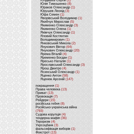
Юлдашев Сергій
(1)
Юлія Тимошенко
(8)
Юраков Олександр
(1)
Юрушев Леонід
(3)
Юфа Семен
(1)
Яворівський Володимир
(1)
Якибчук Мирослав
(5)
Якименко Олександр
(3)
Якименко Олена
(1)
Якімчук Олександр
(1)
Яловий Костянтин
Володимирович
(1)
Янковський Микола
(2)
Янукович Віктор
(64)
Янукович Олександр
(20)
Ярема Віталій
(4)
Яременко Богдан
(1)
Яресько Наталія
(1)
Ярославський Олександр
(3)
Ярош Дмитро
(4)
Ясинський Олександр
(1)
Яценко Антон
(58)
Яценюк Арсеній
(147)
покращення
(1)
Права человека
(13)
Приват
(13)
Провокація
(7)
Рейдери
(15)
російська гебня
(8)
Російсько-українська війна
(793)
Судова корупція
(4)
тендерна мафія
(36)
Тероризм
(4)
Укрсоцбанк
(3)
фальсифікація виборів
(1)
Фокстрот
(13)