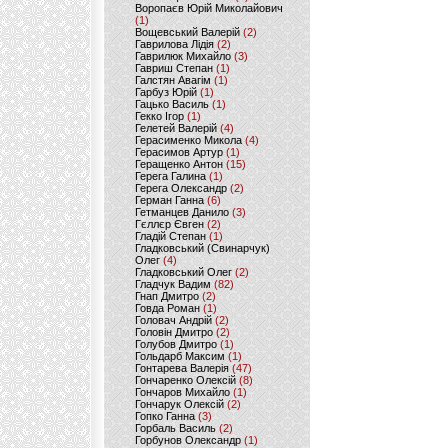
Воропаєв Юрій Миколайович
(1)
Вощевський Валерій
(2)
Гаврилова Лідія
(2)
Гаврилюк Михайло
(3)
Гавриш Степан
(1)
Галстян Авагім
(1)
Гарбуз Юрій
(1)
Гацько Василь
(1)
Гекко Ігор
(1)
Гелетей Валерій
(4)
Герасименко Микола
(4)
Герасимов Артур
(1)
Геращенко Антон
(15)
Герега Галина
(1)
Герега Олександр
(2)
Герман Ганна
(6)
Гетманцев Данило
(3)
Гєллєр Євген
(2)
Гладій Степан
(1)
Гладковський (Свинарчук)
Олег
(4)
Гладковський Олег
(2)
Гладчук Вадим
(82)
Гнап Дмитро
(2)
Говда Роман
(1)
Головач Андрій
(2)
Головін Дмитро
(2)
Голубов Дмитро
(1)
Гольдарб Максим
(1)
Гонтарева Валерія
(47)
Гончаренко Олексій
(8)
Гончаров Михайло
(1)
Гончарук Олексій
(2)
Гопко Ганна
(3)
Горбаль Василь
(2)
Горбунов Олександр
(1)