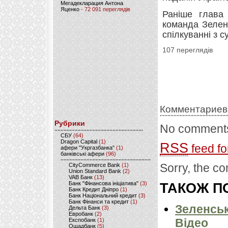
Мегадекларация Антона
Яценко
- 72 091 переглядів
Раніше глава
команда Зелен
спілкуванні з с
107 переглядів
Комментариев
Рубрики
No comments
CБУ
(64)
Dragon Capital
(1)
RSS
feed fo
афери "Укргазбанка"
(1)
банківські афери
(96)
Sorry, the co
CityCommerce Bank
(1)
Union Standard Bank
(2)
VAB Банк
(13)
Банк "Фінансова ініціатива"
(3)
ТАКОЖ ПО
Банк Кредит Дніпро
(1)
Банк Національний кредит
(3)
Банк Фінанси та кредит
(1)
Зеленськ
Дельта Банк
(3)
Евробанк
(2)
Відео
Експобанк
(1)
Ощадбанк
(5)