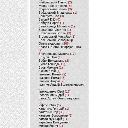
Жебрівський Павло
(2)
Жеваго Констянтин
(8)
Журавський Віталій
(3)
Забарський Владислав
(1)
Заверуха Віта
(3)
Загорій Гліб
(4)
Зайцев Сергій
(1)
Запорожець Михайло
(1)
Зарахович Дмитро
(1)
Захарченко Віталій
(3)
Згуровський Михайло
(1)
Зеленський Володимир
Олександрович
(266)
Злата Огневич (Бордюг Інна)
(2)
Злочевський Микола
(17)
Зозуля Юрій
(1)
Зубик Володимир
(2)
Зубко Геннадій
(1)
Зуєв Максим
(1)
Зюков Юрій
(1)
Іваненко Роман
(2)
Іванісов Роман
(3)
Іванчук Андрій
(2)
Іванчук Андрій Володимирович
(5)
Іванющенко Юрій
(17)
Ілларіонов Андрій
(1)
Ільюк Артем Олександрович
(2)
Іоффе Юлій
(1)
Калетник Григорій
(1)
Калетник Ігор
(33)
Кальцев Володимир
(1)
Камельчук Юрій
(1)
Карабань Володимир
Миколайович
(1)