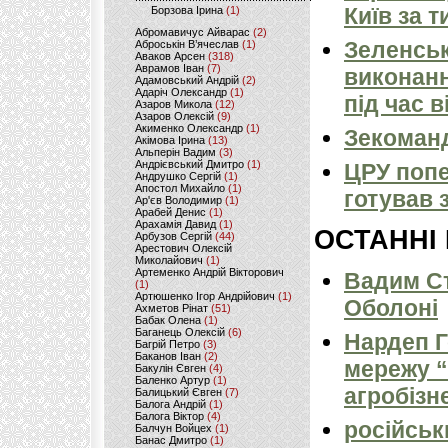
Київ за т
Борзова Ірина
(1)
Абромавичус Айварас
(2)
Зеленськ
Аброськін В’ячеслав
(1)
Аваков Арсен
(318)
Аврамов Іван
(7)
виконанн
Адамовський Андрій
(2)
Адаріч Олександр
(1)
під час в
Азаров Микола
(12)
Азаров Олексій
(9)
Акименко Олександр
(1)
Зекоманд
Акімова Ірина
(13)
Альперін Вадим
(3)
Андрієвський Дмитро
(1)
ЦРУ попе
Андрушко Сергій
(1)
Апостол Михайло
(1)
готував 
Ар'єв Володимир
(1)
Арабей Денис
(1)
Арахамія Давид
(1)
ОСТАННІ
Арбузов Сергій
(44)
Арестович Олексій
Миколайович
(1)
Артеменко Андрій Вікторович
Вадим Ст
(1)
Артюшенко Ігор Андрійович
(1)
Оболоні
Ахметов Рінат
(51)
Бабак Олена
(1)
Баганець Олексій
(6)
Нардеп 
Багрій Петро
(3)
Баканов Іван
(2)
мережу “
Бакулін Євген
(4)
Баленко Артур
(1)
агробізн
Балицький Євген
(7)
Балога Андрій
(1)
Балога Віктор
(4)
російськ
Балчун Войцех
(1)
Банас Дмитро
(1)