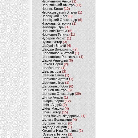
Чернушенко Антон
(1)
Чернявський Дмитро
(11)
Черняк Євген
(12)
Черняховський Віталій
(1)
Черпіцький Олег
(6)
Черпіцький Олександр
(6)
Чижмарь Катерина
(1)
Чижмарь Юрій
(1)
Чорновіл Тетяна
(5)
Чорновол Тетяна
(11)
Чубаров Рефат
(1)
Чумак Віктор
(3)
Шабунін Віталій
(4)
Шандра Володимир
(2)
Шаповалов Анатолій
(1)
Шапошніков Ростислав
(1)
Шарий Анатолий
(6)
Шахов Сергій
(2)
Швайка Ігор
(1)
Шевляк Ілля
(3)
Шевцов Євген
(1)
Шевченко Артем
(1)
Шевченко Ігор
(1)
Шеляженко Юрій
(6)
Шенцев Дмитро
(3)
Шепелев Олександр
(39)
Шипко Андрій
(1)
Шкиряк Зорян
(12)
Шкіль Андрій
(2)
Шкіль Максим
(4)
Шокін Віктор
(15)
Шпак Василь Федорович
(1)
Шульга Володимир
(4)
Шуфрич Нестор
(8)
Эдуард Багиров
(1)
Южаніна Ніна Петрівна
(2)
Юзькова Тетяна
(2)