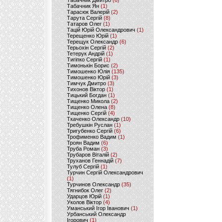
Табачник Дмитро
(6)
Табачник Ян
(1)
Тарасюк Валерій
(2)
Тарута Сергій
(8)
Татаров Олег
(1)
Тацій Юрій Олександрович
(1)
Терещенко Юрій
(1)
Терещук Олександр
(6)
Терьохін Сергій
(2)
Тетерук Андрій
(1)
Тигіпко Сергій
(1)
Тимонькін Борис
(2)
Тимошенко Юлія
(135)
Тимошенко Юрій
(3)
Тимчук Дмитро
(3)
Тихонов Віктор
(1)
Тицький Богдан
(1)
Тищенко Микола
(2)
Тищенко Олена
(8)
Тищенко Сергій
(4)
Ткаченко Олександр
(10)
Требушкін Руслан
(1)
Тригубенко Сергій
(6)
Трофименко Вадим
(1)
Троян Вадим
(6)
Труба Роман
(3)
Трубаров Віталій
(2)
Труханов Геннадій
(7)
Тулуб Сергій
(1)
Турчин Сергій Олександрович
(1)
Турчинов Олександр
(35)
Тягнибок Олег
(2)
Ударцов Юрій
(1)
Уколов Віктор
(4)
Уманський Ігор Іванович
(1)
Урбанський Олександр
Ігорович
(1)