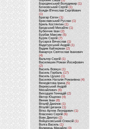
Боровик Саша
(1)
Бородянський Володимир
(1)
Бочковський Сергій
(1)
Боядін В'ячеслав Сергійович
(1)
Брагар Євген
(1)
Браславський Руслан
(1)
Бриль Костянтин
(1)
Бродський Михайло
(1)
Бубенчик Іван
(2)
Бурбак Максим
(5)
Буряк Сергій
(7)
Бусарєв Вячеслав
(1)
Вадатурський Андрій
(1)
Вадим Кайзерман
(2)
Вакарчук Святослав Іванович
(4)
Вальтер Сергій
(1)
Василишин Роман Йосифович
(2)
Василь Вовкун
(1)
Василь Горбаль
(17)
Василь Цушко
(1)
Василюк Наталія Романівна
(4)
Венедіктова Ірина
(5)
Веревський Андрій
Михайлович
(6)
Виходцев Геннадій
(2)
Віктор Ющенко
(4)
Вінник Іван
(8)
Віталій Данілов
(1)
Віталій Циганок
(1)
Вітко Артем Леонідович
(1)
Власенко Сергій
(6)
Вовк Дмитро
(2)
Войцеховський Олексій
(1)
Волга Василь
(1)
Волинець Михайло
(3)