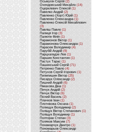
Осьмухін Сергій
(2)
Охендовський Михайло
(14)
Оцерклевич Олексій
(1)
Павелко Андрій
(2)
Павленко (Хорт) Юрій
(1)
Павленко Олександра
(1)
Павленко Олексій Михайлович
(3)
Павліш Павло
(1)
Палиця Ігор
(3)
Палютін Філіп
(1)
Парамонов Віктор
(1)
Парамонова Олександра
(1)
Парасюк Володимир
(4)
Парубій Андрій
(9)
Парцхаладзе Лев
(1)
Паршин Константин
(1)
Пастух Тарас
(1)
Пашинський Сергій
(71)
Петренко Павло
(4)
Петухов Сергій Ігорович
(1)
Пилипишин Віктор
(25)
Писарук Олександр
(2)
Пишний Андрій
(6)
Пімахова Діна
(1)
Пінчук Андрій
(2)
Пінчук Віктор
(6)
Пісний Василь
(2)
Плачков Іван
(1)
Плотнікова Оксана
(1)
Полищук Володимир
(2)
Поліщук Віктор Степанович
(1)
Поліщук Володимир
(1)
Полторак Степан
(3)
Поляков Максим
(7)
Понамарчук Дмитро
(1)
Пономарьов Олександр