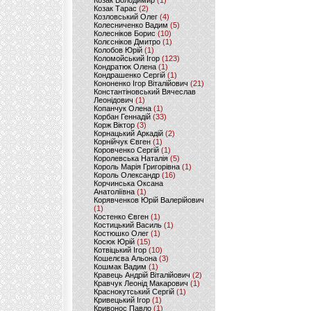
Козак Володимир
(1)
Козак Тарас
(2)
Козловський Олег
(4)
Колесниченко Вадим
(5)
Колесніков Борис
(10)
Колєсніков Дмитро
(1)
Колобов Юрій
(1)
Коломойський Ігор
(123)
Кондратюк Олена
(1)
Кондрашенко Сергій
(1)
Кононенко Ігор Віталійович
(21)
Константіновський Вячеслав
Леонідович
(1)
Копанчук Олена
(1)
Корбан Геннадій
(33)
Корж Віктор
(3)
Корнацький Аркадій
(2)
Корнійчук Євген
(1)
Коровченко Сергій
(1)
Королевська Наталія
(5)
Король Марія Григорівна
(1)
Король Олександр
(16)
Корчинська Оксана
Анатоліївна
(1)
Корявченков Юрій Валерійович
(1)
Костенко Євген
(1)
Костицький Василь
(1)
Костюшко Олег
(1)
Косюк Юрій
(15)
Котвіцький Ігор
(10)
Кошелєва Альона
(3)
Кошмак Вадим
(1)
Кравець Андрій Віталійович
(2)
Кравчук Леонід Макарович
(1)
Краснокутський Сергій
(1)
Кривецький Ігор
(1)
Кривонос Павло
(1)