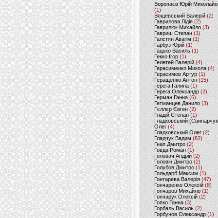
Воропаєв Юрій Миколайо
(1)
Вощевський Валерій
(2)
Гаврилова Лідія
(2)
Гаврилюк Михайло
(3)
Гавриш Степан
(1)
Галстян Авагім
(1)
Гарбуз Юрій
(1)
Гацько Василь
(1)
Гекко Ігор
(1)
Гелетей Валерій
(4)
Герасименко Микола
(4)
Герасимов Артур
(1)
Геращенко Антон
(15)
Герега Галина
(1)
Герега Олександр
(2)
Герман Ганна
(6)
Гетманцев Данило
(3)
Гєллєр Євген
(2)
Гладій Степан
(1)
Гладковський (Свинарчук
Олег
(4)
Гладковський Олег
(2)
Гладчук Вадим
(82)
Гнап Дмитро
(2)
Говда Роман
(1)
Головач Андрій
(2)
Головін Дмитро
(2)
Голубов Дмитро
(1)
Гольдарб Максим
(1)
Гонтарева Валерія
(47)
Гончаренко Олексій
(8)
Гончаров Михайло
(1)
Гончарук Олексій
(2)
Гопко Ганна
(3)
Горбаль Василь
(2)
Горбунов Олександр
(1)