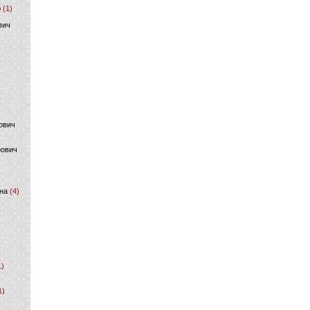
р
(1)
вич
ович
фович
на
(4)
1)
1)