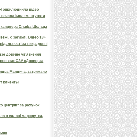
NN оприлюднила відео
и почала імплементувати
яв канцлера Олафа Шольца
ежі, є загиблі. Відео 18+
овідальності за викраденні
дзе довічне ув'язнення
засновник ОЗУ «Донецька
андра Мандича, затримано
ут клиенты
 центрів” за рахунок
ала в салоні маршрутки,
ньою