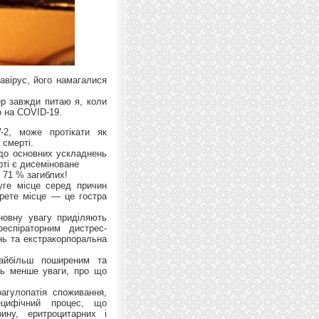
авірус, його намагалися
ер завжди питаю я, коли
о на COVID-19.
-2, може протікати як
 смерті.
одо основних ускладнень
ті є дисеміноване
 71 % загиблих!
уге місце серед причин
рете місце — це гостра
сновну увагу приділяють
еспіраторним дистрес-
нь та екстракорпоральна
найбільш поширеним та
ь менше уваги, про що
агулопатія споживання,
ецифічний процес, що
ину, еритроцитарних і