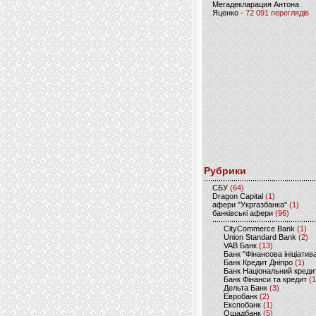
Мегадекларация Антона
Яценко
- 72 091 переглядів
Рубрики
CБУ
(64)
Dragon Capital
(1)
афери "Укргазбанка"
(1)
банківські афери
(96)
CityCommerce Bank
(1)
Union Standard Bank
(2)
VAB Банк
(13)
Банк "Фінансова ініціатив
Банк Кредит Дніпро
(1)
Банк Національний креди
Банк Фінанси та кредит
(1
Дельта Банк
(3)
Евробанк
(2)
Експобанк
(1)
Ощадбанк
(5)