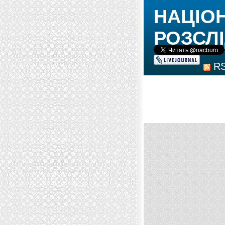
НАЦІО
РОЗСЛІ
R