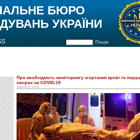
НАЛЬНЕ БЮРО
ДУВАНЬ УКРАЇНИ
SS
Пошук
Про необхідність моніторингу згортання крові та пору
хворих на COVID-19
апреля 9, 2020