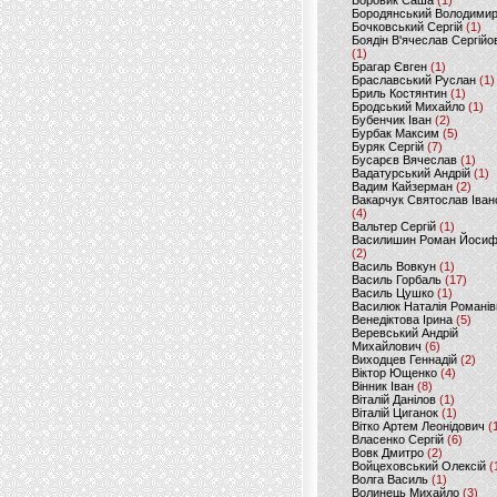
Боровик Саша
(1)
Бородянський Володими
Бочковський Сергій
(1)
Боядін В'ячеслав Сергійо
(1)
Брагар Євген
(1)
Браславський Руслан
(1)
Бриль Костянтин
(1)
Бродський Михайло
(1)
Бубенчик Іван
(2)
Бурбак Максим
(5)
Буряк Сергій
(7)
Бусарєв Вячеслав
(1)
Вадатурський Андрій
(1)
Вадим Кайзерман
(2)
Вакарчук Святослав Іван
(4)
Вальтер Сергій
(1)
Василишин Роман Йоси
(2)
Василь Вовкун
(1)
Василь Горбаль
(17)
Василь Цушко
(1)
Василюк Наталія Романів
Венедіктова Ірина
(5)
Веревський Андрій
Михайлович
(6)
Виходцев Геннадій
(2)
Віктор Ющенко
(4)
Вінник Іван
(8)
Віталій Данілов
(1)
Віталій Циганок
(1)
Вітко Артем Леонідович
(
Власенко Сергій
(6)
Вовк Дмитро
(2)
Войцеховський Олексій
(
Волга Василь
(1)
Волинець Михайло
(3)