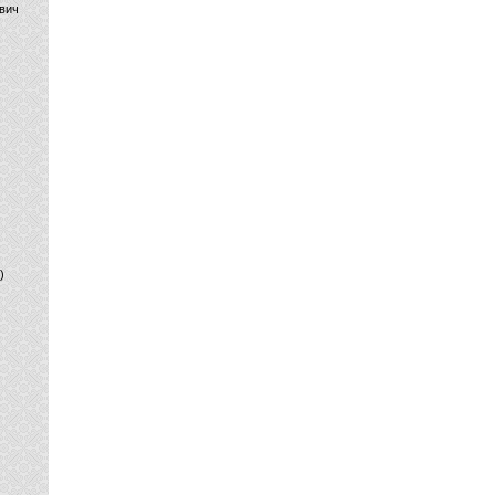
вич
)