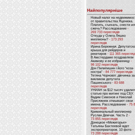
Найпопулярніше
Новый налог на недвижимос
от правительства Яценюка.
Платить, съехать, снести ил
сжечь? Расследование
-
269 733 переглядів
Откуда у Олега Ляшко
миллионы?
- 173 293
переглядів
Ирина Бережная. Депутатск
крыша для рейдеров и
рекетиров
- 111 365 перегляд
В Амстердаме поздравляли
Акимову и ее избранницу
-
98 102 переглядів
Дон Пилипишин і його “коза-
ностра”
- 84 777 переглядів
Тетяна Чорновіл: дівчинка за
викликом депутата
Пашинського
- 83 688
переглядів
УНИАН за $12 тысяч удалил
статью про митинг под СБУ.
Вадим Симонов и Николай
Присяжнюк отмывают свои
имена. Расследование
- 75 
переглядів
Криминальный миллионер
Руслан Демчак. Часть 2
-
73 855 переглядів
Донецкое «Межигорье»
Татьяны Бахтеевой ждет
экспроприаторов. 10 фото
-
73 288 переглядів