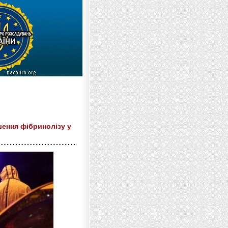
шення фібринолізу у