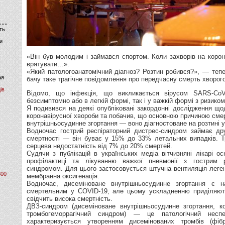
ть
и
«Він був молодим і займався спортом. Коли захворів на корон
врятувати…».
«Який патологоанатомічний діагноз? Розтин робився?», — теп
ая
бачу таке трагічне повідомлення про передчасну смерть хворог
ів
Відомо, що інфекція, що викликається вірусом SARS-CoV
безсимптомно або в легкій формі, так і у важкій формі з ризиком
Я подивився на деякі опубліковані закордонні дослідження щ
коронавірусної хвороби та побачив, що основною причиною смер
внутрішньосудинне згортання — воно діагностоване на розтині у
Водночас гострий респіраторний дистрес-синдром займає др
смертності — він буває у 15% до 33% летальних випадків. Т
серцева недостатність від 7% до 20% смертей.
Судячи з публікацій в українських медіа вітчизняні лікарі о
профілактиці та лікуванню важкої пневмонії з гострим р
синдромом. Для цього застосовується штучна вентиляція леге
800
мембранна оксигенація.
Водночас, дисеміноване внутрішньосудинне згортання є 
смертельним у COVID-19, але цьому ускладненню приділяют
свідчить висока смертність.
ДВЗ-синдром (дисеміноване внутрішньосудинне згортання, ко
тромбогеморрагічний синдром) — це патологічний несп
характеризується утворенням дисемінованих тромбів (фібр