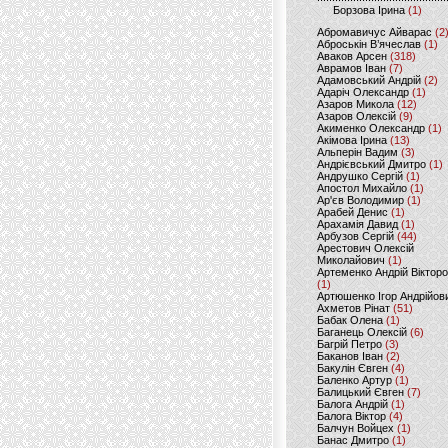
Борзова Ірина
(1)
Абромавичус Айварас
(2
Аброськін В’ячеслав
(1)
Аваков Арсен
(318)
Аврамов Іван
(7)
Адамовський Андрій
(2)
Адаріч Олександр
(1)
Азаров Микола
(12)
Азаров Олексій
(9)
Акименко Олександр
(1)
Акімова Ірина
(13)
Альперін Вадим
(3)
Андрієвський Дмитро
(1)
Андрушко Сергій
(1)
Апостол Михайло
(1)
Ар'єв Володимир
(1)
Арабей Денис
(1)
Арахамія Давид
(1)
Арбузов Сергій
(44)
Арестович Олексій
Миколайович
(1)
Артеменко Андрій Віктор
(1)
Артюшенко Ігор Андрійов
Ахметов Рінат
(51)
Бабак Олена
(1)
Баганець Олексій
(6)
Багрій Петро
(3)
Баканов Іван
(2)
Бакулін Євген
(4)
Баленко Артур
(1)
Балицький Євген
(7)
Балога Андрій
(1)
Балога Віктор
(4)
Балчун Войцех
(1)
Банас Дмитро
(1)