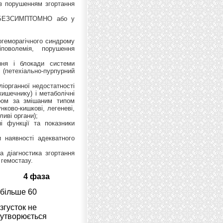
 з порушенням згортання
и БЕЗСИМПТОМНО або у
огеморагічного синдрому
іповолемія, порушення
ння і блокади системи
м (петехіально-пурпурний
іорганної недостатності
кишечнику) і метаболічні
ндром за змішаним типом
нково-кишкові, легеневі,
ливі органи);
ні функції та показники
 наявності адекватного
 діагностика згортання
 гемостазу.
4 фаза
більше 60
згусток не
утворюється