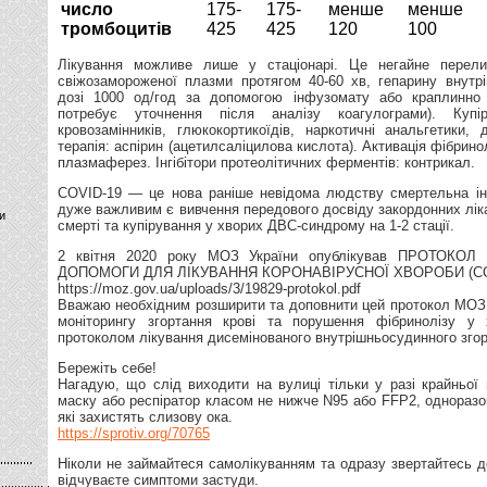
число
175-
175-
менше
менше
тромбоцитів
425
425
120
100
Лікування можливе лише у стаціонарі. Це негайне перели
свіжозамороженої плазми протягом 40-60 хв, гепарину внутр
дозі 1000 од/год за допомогою інфузомату або краплинно 
потребує уточнення після аналізу коагулограми). Купі
кровозамінників, глюкокортикоїдів, наркотичні анальгетики, 
терапія: аспірин (ацетилсаліцилова кислота). Активація фібринол
плазмаферез. Інгібітори протеолітичних ферментів: контрикал.
COVID-19 — це нова раніше невідома людству смертельна ін
дуже важливим є вивчення передового досвіду закордонних ліка
и
смерті та купірування у хворих ДВС-синдрому на 1-2 стації.
2 квітня 2020 року МОЗ України опублікував ПРОТОКО
ДОПОМОГИ ДЛЯ ЛІКУВАННЯ КОРОНАВІРУСНОЇ ХВОРОБИ (CO
https://moz.gov.ua/uploads/3/19829-protokol.pdf
Вважаю необхідним розширити та доповнити цей протокол МОЗ 
моніторингу згортання крові та порушення фібринолізу у
протоколом лікування дисемінованого внутрішньосудинного згор
Бережіть себе!
Нагадую, що слід виходити на вулиці тільки у разі крайньої 
маску або респіратор класом не нижче N95 або FFP2, одноразов
які захистять слизову ока.
https://sprotiv.org/70765
Ніколи не займайтеся самолікуванням та одразу звертайтесь до
відчуваєте симптоми застуди.