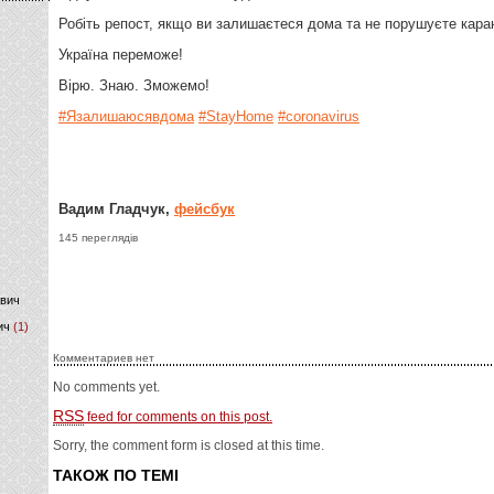
Робіть репост, якщо ви залишаєтеся дома та не порушуєте кара
)
Україна переможе!
Вірю. Знаю. Зможемо!
#
Язалишаюсявдома
#
StayHome
#
coronavirus
Вадим Гладчук,
фейсбук
145 переглядів
ович
ич
(1)
Комментариев нет
No comments yet.
RSS
feed for comments on this post.
Sorry, the comment form is closed at this time.
ТАКОЖ ПО ТЕМІ