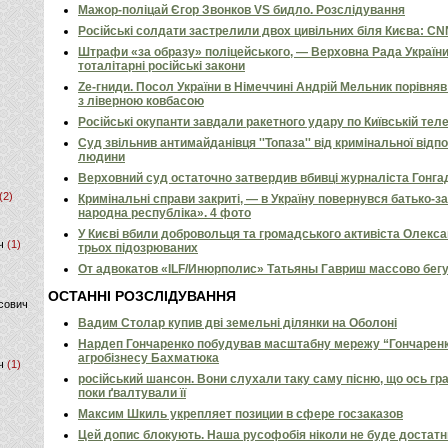
Мажор-поліцай Єгор Звонков VS бидло. Розслідування
Російські солдати застрелили двох цивільних біля Києва: C
Штрафи «за образу» поліцейського, — Верховна Рада Україн
тоталітарні російські закони
Ze-гниди. Посол України в Німеччині Андрій Мельник порівн
з ліверною ковбасою
Російські окупанти завдали ракетного удару по Київській телев
Суд звільнив антимайданівця ''Топаза'' від кримінальної відп
людини
Верховний суд остаточно затвердив вбивці журналіста Гонга
(2)
Кримінальні справи закриті, — в Україну повернувся батько-
народна республіка». 4 фото
У Києві вбили добровольця та громадського активіста Олекс
ч
(1)
трьох підозрюваних
От адвокатов «ILF/Инюрполис» Татьяны Гавриш массово бег
ОСТАННІ РОЗСЛІДУВАННЯ
сович
Вадим Столар купив дві земельні ділянки на Оболоні
Нардеп Гончаренко побудував масштабну мережу “Гончаренко
агробізнесу Бахматюка
ч
(1)
російський шансон. Вони слухали таку саму пісню, що ось гр
поки ґвалтували її
Максим Шкиль укрепляет позиции в сфере госзаказов
Цей допис блокують. Наша русофобія ніколи не буде достат