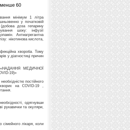
менше 60
вання мінімум 1 літра
ішньовенно у початковій
(добова доза гепарину
рування шоку: інфузії
допамін. Антиагрегантна
ізу: нікотинова кислота,
фекційна хвороба. Тому
рів у діагностиці причин
Л «НАДАННЯ МЕДИЧНОЇ
VID-19)»
необхідністю постійного
 хворих на COVID-19 ,
тання.
необхідності, одягнувши
і рукавички та окуляри,
 сімейного лікаря, коли