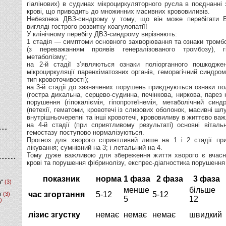
гіалінових) в судинах мікроциркуляторного русла в поєднанні
крові, що приводить до множинних масивних крововиливів.
Небезпека ДВЗ-синдрому у тому, що він може перебігат
вигляді гострого розвитку коагулопатії!
У клінічному перебігу ДВЗ-синдрому вирізняють:
1 стадія — симптоми основного захворювання та ознаки тромб
(з переважанням проявів генералізованого тромбозу), г
метаболізму;
на 2-й стадії з’являються ознаки поліорганного пошкодже
мікроциркуляції паренхіматозних органів, геморагічний синдро
тип кровоточивості);
на 3-й стадії до зазначених порушень приєднуються ознаки пол
(гостра дихальна, серцево-судинна, печінкова, ниркова, парез 
порушення (гіпокаліємія, гіпопротеїнемія, метаболічний си
(петехії, гематоми, кровотечі із слизових оболонок, масивні шлу
внутрішньочерепні та інші кровотечі, крововиливу в життєво важ
на 4-й стадії (при сприятливому результаті) основні віталь
гемостазу поступово нормалізуються.
Прогноз для хворого сприятливий лише на 1 і 2 стадії при
лікування; сумнівний на 3; і летальний на 4.
Тому дуже важливою для збереження життя хворого є вчасна
крові та порушення фібринолізу, експрес-діагностика порушення
показник
норма
1 фаза
2 фаза
3 фаза
а"
(3)
менше
більше
час згортання
5-12
5-12
т
(3)
5
12
)
лізис згустку
немає
немає
немає
швидкий