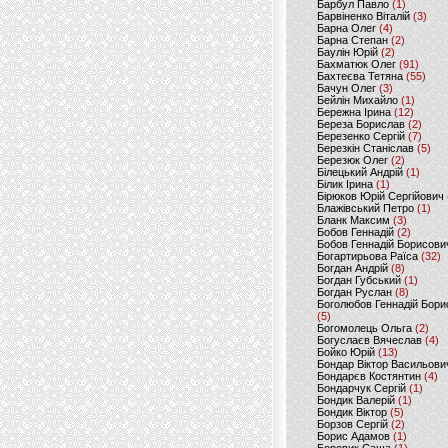
Барбул Павло
(1)
Барвіненко Віталій
(3)
Барна Олег
(4)
Барна Степан
(2)
Баулін Юрій
(2)
Бахматюк Олег
(91)
Бахтеєва Тетяна
(55)
Бачун Олег
(3)
Бейлін Михайло
(1)
Бережна Ірина
(12)
Береза Борислав
(2)
Березенко Сергій
(7)
Березкін Станіслав
(5)
Березюк Олег
(2)
Білецький Андрій
(1)
Білик Ірина
(1)
Бірюков Юрій Сергійович
Блажівський Петро
(1)
Бланк Максим
(3)
Бобов Геннадій
(2)
Бобов Геннадій Борисови
Богартирьова Раїса
(32)
Богдан Андрій
(8)
Богдан Губський
(1)
Богдан Руслан
(8)
Боголюбов Геннадій Бори
(5)
Богомолець Ольга
(2)
Богуслаєв Вячеслав
(4)
Бойко Юрій
(13)
Бондар Віктор Васильови
Бондарєв Костянтин
(4)
Бондарчук Сергій
(1)
Бондик Валерій
(1)
Бондик Віктор
(5)
Борзов Сергiй
(2)
Борис Адамов
(1)