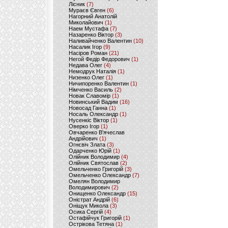
Лісник
(7)
Мураєв Євген
(6)
Нагорний Анатолій
Миколайович
(1)
Наем Мустафа
(7)
Назаренко Віктор
(3)
Наливайченко Валентин
(10)
Насалик Ігор
(9)
Насіров Роман
(21)
Негой Федір Федорович
(1)
Недава Олег
(4)
Немодрук Наталія
(1)
Низенко Олег
(1)
Ничипоренко Валентин
(1)
Німченко Василь
(2)
Новак Славомір
(1)
Новинський Вадим
(16)
Новосад Ганна
(1)
Носаль Олександр
(1)
Нусенкіс Віктор
(1)
Оверко Ігор
(1)
Овчаренко В'ячеслав
Андрійович
(1)
Огнєвіч Злата
(3)
Одарченко Юрій
(1)
Олійник Володимир
(4)
Олійник Святослав
(2)
Омельченко Григорій
(3)
Омельченко Олександр
(7)
Омелян Володимир
Володимирович
(2)
Онищенко Олександр
(15)
Оністрат Андрій
(6)
Оніщук Микола
(3)
Осика Сергій
(4)
Остафійчук Григорій
(1)
Острікова Тетяна
(1)