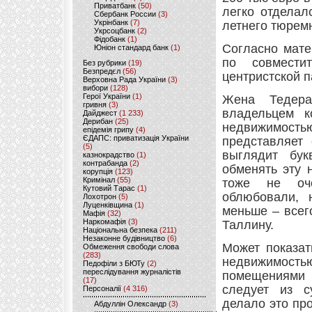
Приватбанк
(50)
легко отделал
Сбербанк России
(3)
Укрінбанк
(7)
летнего тюремн
Укрсоцбанк
(2)
Фідобанк
(1)
Согласно мате
Юніон стандард банк
(1)
по совмести
Без рубрики
(19)
Безпредєл
(56)
центристской п
Верховна Рада України
(3)
вибори
(128)
Герої України
(1)
Жена Тедера
гривня
(3)
владельцем к
Дайджест
(1 233)
Дерибан
(25)
недвижимость
епідемія грипу
(4)
ЄДАПС: приватизація України
представляет 
(5)
выглядит бук
казнокрадство
(1)
контрабанда
(2)
обменять эту 
корупція
(123)
Кримінал
(55)
тоже не оч
Кутовий Тарас
(1)
облюбовали, 
Лохотрон
(5)
Луценківщина
(1)
меньше – всег
Мафія
(32)
Наркомафія
(3)
Таллину.
Національна безпека
(211)
Незаконне будівництво
(6)
Может показат
Обмеження свободи слова
(283)
недвижимость
Педофіли з БЮТу
(2)
переслідування журналістів
помещениями 
(17)
следует из с
Персоналії
(4 316)
делало это пр
Абдуллін Олександр
(3)