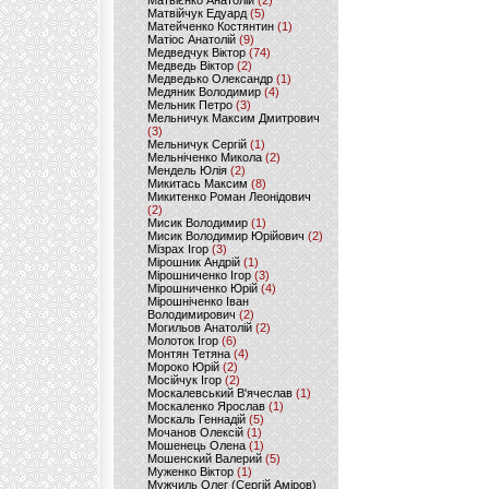
Матвієнко Анатолій
(2)
Матвійчук Едуард
(5)
Матейченко Костянтин
(1)
Матіос Анатолій
(9)
Медведчук Віктор
(74)
Медведь Віктор
(2)
Медведько Олександр
(1)
Медяник Володимир
(4)
Мельник Петро
(3)
Мельничук Максим Дмитрович
(3)
Мельничук Сергій
(1)
Мельніченко Микола
(2)
Мендель Юлія
(2)
Микитась Максим
(8)
Микитенко Роман Леонідович
(2)
Мисик Володимир
(1)
Мисик Володимир Юрійович
(2)
Мізрах Ігор
(3)
Мірошник Андрій
(1)
Мірошниченко Ігор
(3)
Мірошниченко Юрій
(4)
Мірошніченко Іван
Володимирович
(2)
Могильов Анатолій
(2)
Молоток Ігор
(6)
Монтян Тетяна
(4)
Мороко Юрій
(2)
Мосійчук Ігор
(2)
Москалевський В'ячеслав
(1)
Москаленко Ярослав
(1)
Москаль Геннадій
(5)
Мочанов Олексій
(1)
Мошенець Олена
(1)
Мошенский Валерий
(5)
Муженко Віктор
(1)
Мужчиль Олег (Сергій Аміров)