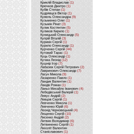
Криклій Владислав
(1)
Крючков Дмитро
(1)
Кубів Степан
(1)
Кудрявцєв Віктор
(1)
Кужель Олександра
(9)
Кузьменко Олег
(1)
Кузьмін Рінат
(3)
Кулик Костянтин
(5)
Куликов Кирило
(1)
Куницький Олександр
(5)
Купрій Віталій
(3)
Курикін Сергій
(1)
Курило Олександр
(1)
Курченко Сергій
(44)
Кутовий Тарас
(1)
Куць Олександр
(1)
Кучма Леонід
(12)
Кушнір Ігор
(7)
Лабазюк Сергій Петрович
(2)
Лавринович Олександр
(7)
Лагун Микола
(9)
Лазаренко Павло
(1)
Ландик Валентин
(1)
Ландік Роман
(1)
Ланьо Михайло Іванович
(4)
Лебедівський Валерій
(1)
Левус Андрій
(2)
Левцов Сергій
(1)
Левченко Микола
(1)
Левченко Юрій
(6)
Леонід Черновецький
(4)
Лещенко Сергій
(10)
Лисенко Андрій
(2)
Литвин Володимир
(6)
Литвиненко Сергій
(1)
Лихоліт Валентин
Станіславович
(1)