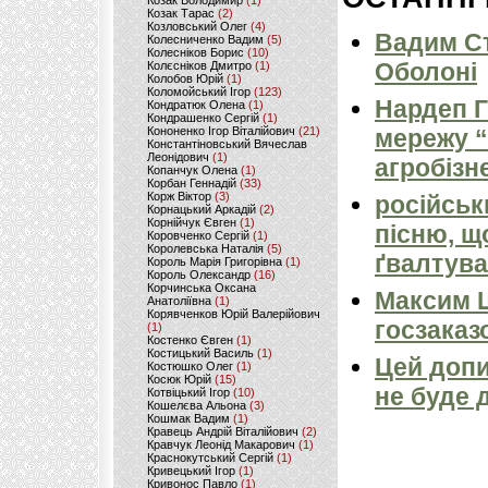
Козак Володимир
(1)
Козак Тарас
(2)
Козловський Олег
(4)
Вадим Ст
Колесниченко Вадим
(5)
Колесніков Борис
(10)
Оболоні
Колєсніков Дмитро
(1)
Колобов Юрій
(1)
Коломойський Ігор
(123)
Нардеп 
Кондратюк Олена
(1)
Кондрашенко Сергій
(1)
Кононенко Ігор Віталійович
(21)
мережу “
Константіновський Вячеслав
Леонідович
(1)
агробізн
Копанчук Олена
(1)
Корбан Геннадій
(33)
Корж Віктор
(3)
російськ
Корнацький Аркадій
(2)
Корнійчук Євген
(1)
пісню, щ
Коровченко Сергій
(1)
Королевська Наталія
(5)
ґвалтува
Король Марія Григорівна
(1)
Король Олександр
(16)
Корчинська Оксана
Максим 
Анатоліївна
(1)
Корявченков Юрій Валерійович
госзаказ
(1)
Костенко Євген
(1)
Костицький Василь
(1)
Цей допи
Костюшко Олег
(1)
Косюк Юрій
(15)
не буде 
Котвіцький Ігор
(10)
Кошелєва Альона
(3)
Кошмак Вадим
(1)
Кравець Андрій Віталійович
(2)
Кравчук Леонід Макарович
(1)
Краснокутський Сергій
(1)
Кривецький Ігор
(1)
Кривонос Павло
(1)