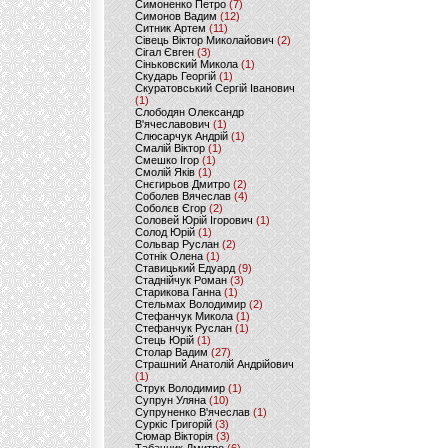
Симоненко Петро
(7)
Симонов Вадим
(12)
Ситник Артем
(11)
Сівець Віктор Миколайович
(2)
Сігал Євген
(3)
Сіньковский Микола
(1)
Скударь Георгій
(1)
Скуратовський Сергій Іванович
(1)
Слободян Олександр
В'ячеславович
(1)
Слюсарчук Андрій
(1)
Смалій Віктор
(1)
Смешко Ігор
(1)
Смолій Яків
(1)
Снєгирьов Дмитро
(2)
Соболев Вячеслав
(4)
Соболєв Єгор
(2)
Соловей Юрій Ігорович
(1)
Солод Юрій
(1)
Сольвар Руслан
(2)
Сотнік Олена
(1)
Ставицький Едуард
(9)
Стаднійчук Роман
(3)
Старикова Ганна
(1)
Стельмах Володимир
(2)
Стефанчук Микола
(1)
Стефанчук Руслан
(1)
Стець Юрій
(1)
Столар Вадим
(27)
Страшний Анатолій Андрійович
(1)
Струк Володимир
(1)
Супрун Уляна
(10)
Супруненко В'ячеслав
(1)
Суркіс Григорій
(3)
Сюмар Вікторія
(3)