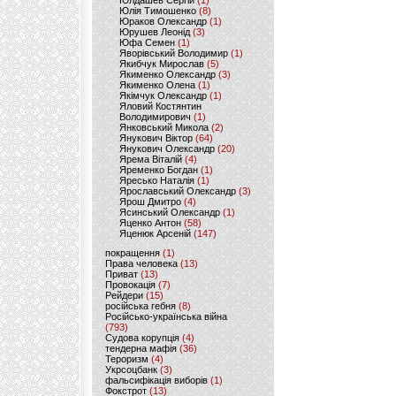
Юлдашев Сергій
(1)
Юлія Тимошенко
(8)
Юраков Олександр
(1)
Юрушев Леонід
(3)
Юфа Семен
(1)
Яворівський Володимир
(1)
Якибчук Мирослав
(5)
Якименко Олександр
(3)
Якименко Олена
(1)
Якімчук Олександр
(1)
Яловий Костянтин
Володимирович
(1)
Янковський Микола
(2)
Янукович Віктор
(64)
Янукович Олександр
(20)
Ярема Віталій
(4)
Яременко Богдан
(1)
Яресько Наталія
(1)
Ярославський Олександр
(3)
Ярош Дмитро
(4)
Ясинський Олександр
(1)
Яценко Антон
(58)
Яценюк Арсеній
(147)
покращення
(1)
Права человека
(13)
Приват
(13)
Провокація
(7)
Рейдери
(15)
російська гебня
(8)
Російсько-українська війна
(793)
Судова корупція
(4)
тендерна мафія
(36)
Тероризм
(4)
Укрсоцбанк
(3)
фальсифікація виборів
(1)
Фокстрот
(13)