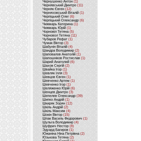
Чернушенко Антон
(1)
Чернявський Дмитро
(11)
Черняк Євген
(12)
Черняховський Віталій
(1)
Черпіцький Олег
(6)
Черпіцький Олександр
(6)
Чижмарь Катерина
(1)
Чижмарь Юрій
(1)
Чорновіл Тетяна
(5)
Чорновол Тетяна
(11)
Чубаров Рефат
(1)
Чумак Віктор
(3)
Шабунін Віталій
(4)
Шандра Володимир
(2)
Шаповалов Анатолій
(1)
Шапошніков Ростислав
(1)
Шарий Анатолий
(6)
Шахов Сергій
(2)
Швайка Ігор
(1)
Шевляк Ілля
(3)
Шевцов Євген
(1)
Шевченко Артем
(1)
Шевченко Ігор
(1)
Шеляженко Юрій
(6)
Шенцев Дмитро
(3)
Шепелев Олександр
(39)
Шипко Андрій
(1)
Шкиряк Зорян
(12)
Шкіль Андрій
(2)
Шкіль Максим
(4)
Шокін Віктор
(15)
Шпак Василь Федорович
(1)
Шульга Володимир
(4)
Шуфрич Нестор
(8)
Эдуард Багиров
(1)
Южаніна Ніна Петрівна
(2)
Юзькова Тетяна
(2)