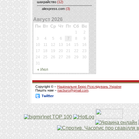
шахрайство
(12)
aliexpress.com
(3)
Август 2026
Пн
Вт
Ср
Чт
Пт
Сб
Вс
1
2
3
4
5
6
7
8
9
10
11
12
13
14
15
16
17
18
19
20
21
22
23
24
25
26
27
28
29
30
31
« Июл
Copyright © –
Національне Бюро Розслідувань України
Пишіть нам –
nacburo@gmail.com
.