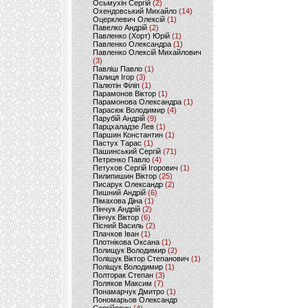
Осьмухін Сергій
(2)
Охендовський Михайло
(14)
Оцерклевич Олексій
(1)
Павелко Андрій
(2)
Павленко (Хорт) Юрій
(1)
Павленко Олександра
(1)
Павленко Олексій Михайлович
(3)
Павліш Павло
(1)
Палиця Ігор
(3)
Палютін Філіп
(1)
Парамонов Віктор
(1)
Парамонова Олександра
(1)
Парасюк Володимир
(4)
Парубій Андрій
(9)
Парцхаладзе Лев
(1)
Паршин Константин
(1)
Пастух Тарас
(1)
Пашинський Сергій
(71)
Петренко Павло
(4)
Петухов Сергій Ігорович
(1)
Пилипишин Віктор
(25)
Писарук Олександр
(2)
Пишний Андрій
(6)
Пімахова Діна
(1)
Пінчук Андрій
(2)
Пінчук Віктор
(6)
Пісний Василь
(2)
Плачков Іван
(1)
Плотнікова Оксана
(1)
Полищук Володимир
(2)
Поліщук Віктор Степанович
(1)
Поліщук Володимир
(1)
Полторак Степан
(3)
Поляков Максим
(7)
Понамарчук Дмитро
(1)
Пономарьов Олександр