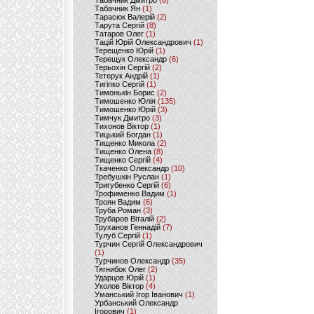
Табачник Дмитро
(6)
Табачник Ян
(1)
Тарасюк Валерій
(2)
Тарута Сергій
(8)
Татаров Олег
(1)
Тацій Юрій Олександрович
(1)
Терещенко Юрій
(1)
Терещук Олександр
(6)
Терьохін Сергій
(2)
Тетерук Андрій
(1)
Тигіпко Сергій
(1)
Тимонькін Борис
(2)
Тимошенко Юлія
(135)
Тимошенко Юрій
(3)
Тимчук Дмитро
(3)
Тихонов Віктор
(1)
Тицький Богдан
(1)
Тищенко Микола
(2)
Тищенко Олена
(8)
Тищенко Сергій
(4)
Ткаченко Олександр
(10)
Требушкін Руслан
(1)
Тригубенко Сергій
(6)
Трофименко Вадим
(1)
Троян Вадим
(6)
Труба Роман
(3)
Трубаров Віталій
(2)
Труханов Геннадій
(7)
Тулуб Сергій
(1)
Турчин Сергій Олександрович
(1)
Турчинов Олександр
(35)
Тягнибок Олег
(2)
Ударцов Юрій
(1)
Уколов Віктор
(4)
Уманський Ігор Іванович
(1)
Урбанський Олександр
Ігорович
(1)