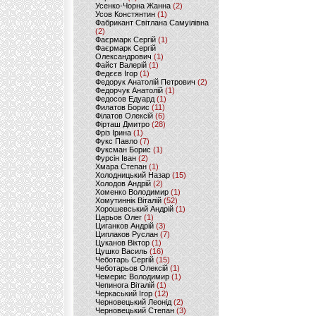
Усенко-Чорна Жанна
(2)
Усов Констянтин
(1)
Фабрикант Світлана Самуілівна
(2)
Фаєрмарк Сергій
(1)
Фаєрмарк Сергій
Олександрович
(1)
Файст Валерій
(1)
Федєєв Ігор
(1)
Федорук Анатолій Петрович
(2)
Федорчук Анатолій
(1)
Федосов Едуард
(1)
Филатов Борис
(11)
Філатов Олексій
(6)
Фірташ Дмитро
(28)
Фріз Ірина
(1)
Фукс Павло
(7)
Фуксман Борис
(1)
Фурсін Іван
(2)
Хмара Степан
(1)
Холодницький Назар
(15)
Холодов Андрій
(2)
Хоменко Володимир
(1)
Хомутиннік Віталій
(52)
Хорошевський Андрій
(1)
Царьов Олег
(1)
Циганков Андрій
(3)
Циплаков Руслан
(7)
Цуканов Віктор
(1)
Цушко Василь
(16)
Чеботарь Сергій
(15)
Чеботарьов Олексій
(1)
Чемерис Володимир
(1)
Чепинога Віталій
(1)
Черкаський Ігор
(12)
Черновецький Леонід
(2)
Черновецький Степан
(3)