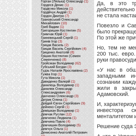
Горган (Лялька) Олександр
(1)
Да, в это тр
Гордеєв Денис
(1)
действительно
Гордієнко Микола
(1)
Гордійчук Андрій
(1)
не стала наста
Гордон Дмитро
(7)
Грановський Олександр
Михайлович
(10)
Повезло и Сав
Гриб Вадим
(1)
Григоришин Костянтин
(5)
было прекращен
Гримчак Юрій
(1)
По этой же при
Гриневецький Сергій
(1)
Гринів Ігор
(3)
Грицак Василь
(2)
Но, тем не ме
Грицак Василь Сергійович
(4)
Гриценко Анатолій
(8)
200 тыс. евро
Грішин Костянтин (Семен
руки правосуди
Семенченко)
(8)
Гройсман Володимир
(62)
Губський Богдан
(3)
«У нас в общ
Гудзь Наталія Ярославівна
(2)
Гужва Ігор
(1)
западными и
Гута Микола
(1)
сознании кажд
Давиденко Валерій
(1)
Данилець Володимир
(1)
жили в закры
Данилюк Олександр
Олександрович
(6)
Адамовский.
Данченко Олександр
(3)
Дегрик Олена
(1)
И, характеризу
Дейдей Євген Сергійович
(9)
Дейнеко Сергій
(1)
инвестора с
Демішкан Володимир
(1)
Демчак Руслан
(12)
менталитетом 
Демченко Людмила
(1)
Демчина Павло
(4)
Демчишин Володимир
(5)
Решение суда 
Демчук Ольга
(1)
Денисенко Анатолій Петрович