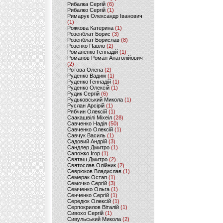
Рибалка Сергій
(6)
Рибалко Сергій
(1)
Римарук Олександр Іванович
(1)
Рожкова Катерина
(1)
Розенблат Борис
(3)
Розенблат Борислав
(8)
Розенко Павло
(2)
Романенко Геннадій
(1)
Романов Роман Анатолійович
(2)
Ротова Олена
(2)
Руденко Вадим
(1)
Руденко Геннадій
(1)
Руденко Олексій
(1)
Рудик Сергій
(6)
Рудьковський Микола
(1)
Руслан Арсірій
(1)
Рябчин Олексій
(1)
Саакашвілі Міхеіл
(28)
Савченко Надія
(50)
Савченко Олексій
(1)
Савчук Василь
(1)
Садовий Андрій
(3)
Сандлер Дмитро
(1)
Сапожко Ігор
(1)
Святаш Дмитро
(2)
Святослав Олійник
(2)
Севрюков Владислав
(1)
Семерак Остап
(1)
Семочко Сергій
(3)
Семченко Ольга
(1)
Сенченко Сергій
(1)
Середюк Олексій
(1)
Серпокрилов Віталій
(1)
Сивохо Сергій
(1)
Сивульський Микола
(2)