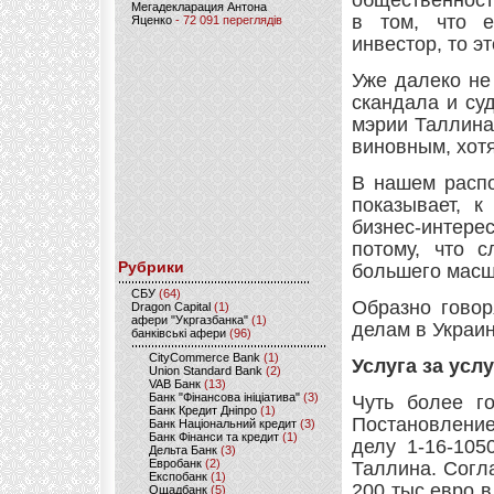
общественност
Мегадекларация Антона
в том, что 
Яценко
- 72 091 переглядів
инвестор, то э
Уже далеко не
скандала и су
мэрии Таллина
виновным, хотя
В нашем распо
показывает, к
бизнес-интере
потому, что 
Рубрики
большего масшт
CБУ
(64)
Образно говор
Dragon Capital
(1)
афери "Укргазбанка"
(1)
делам в Украи
банківські афери
(96)
CityCommerce Bank
(1)
Услуга за услу
Union Standard Bank
(2)
VAB Банк
(13)
Банк "Фінансова ініціатива"
(3)
Чуть более г
Банк Кредит Дніпро
(1)
Постановление
Банк Національний кредит
(3)
Банк Фінанси та кредит
(1)
делу 1-16-105
Дельта Банк
(3)
Евробанк
(2)
Таллина. Согл
Експобанк
(1)
200 тыс евро в
Ощадбанк
(5)