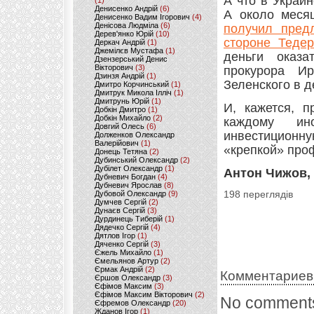
А что в Украи
(1)
Денисенко Андрій
(6)
А около меся
Денисенко Вадим Ігорович
(4)
Денісова Людміла
(6)
получил пред
Дерев'янко Юрій
(10)
стороне Теде
Деркач Андрій
(1)
Джемілєв Мустафа
(1)
деньги оказа
Дзензерський Денис
Вікторович
(3)
прокурора И
Дзинзя Андрій
(1)
Зеленского в д
Дмитро Корчинський
(1)
Дмитрук Микола Ілліч
(1)
Дмитрунь Юрій
(1)
И, кажется, п
Добкін Дмитро
(1)
Добкін Михайло
(2)
каждому ин
Довгий Олесь
(6)
инвестиционн
Долженков Олександр
Валерійович
(1)
«крепкой» про
Донець Тетяна
(2)
Дубинський Олександр
(2)
Дубілет Олександр
(1)
Антон Чижов,
Дубневич Богдан
(4)
Дубневич Ярослав
(8)
Дубовой Олександр
(9)
198 переглядів
Думчев Сергій
(2)
Дунаєв Сергій
(3)
Дурдинець Тиберій
(1)
Дядечко Сергій
(4)
Дятлов Ігор
(1)
Дяченко Сергій
(3)
Єжель Михайло
(1)
Ємельянов Артур
(2)
Єрмак Андрій
(2)
Комментариев
Єршов Олександр
(3)
Єфімов Максим
(3)
Єфімов Максим Вікторович
(2)
No comments
Єфремов Олександр
(20)
Жданов Ігор
(1)