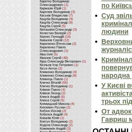
Каретко Володимир
по Київсь
Олександрович
(1)
Кармазін Юрій
(1)
Карплюк Володимир
(3)
Суд звіл
Каськів Владислав
(7)
Кацуба Володимир
(4)
кримінал
Кацуба Олександр
(8)
Кацуба Сергій
(5)
Квіташвілі Олександр
(3)
людини
Келестин Валерій
(2)
Кернес Геннадій
(14)
Верховни
Кивалов Сергій
(12)
Кириленко В’ячеслав
(2)
Кириленко Павло
журналіс
Олександрович
(1)
Ківа Ілля
(5)
Кримінал
Ківалов Сергій
(46)
Кірш Олександр Вікторович
(1)
Кісільов Ігор Петрович
(1)
повернув
Кіссе Антон
(2)
Клименко Володимир
(4)
народна 
Клименко Олександр
(8)
Климець Павло
(1)
Кличко Віталій
(55)
У Києві 
Кличко Володимир
(1)
Клімкін Павло
(4)
активіст
Клімов Леонід
(2)
Клюєв Андрій
(6)
трьох пі
Клюєв Сергій
(5)
Княжицький Микола
(4)
Князевич Руслан
(2)
От адвок
Кобзон Иосиф
(2)
Коболєв Андрій
(4)
Гавриш м
Ковалів Юлія
(1)
Ковтун Володимир
(2)
Кодола Олександр
(2)
Кожемякін Андрій
(3)
ОСТАННІ