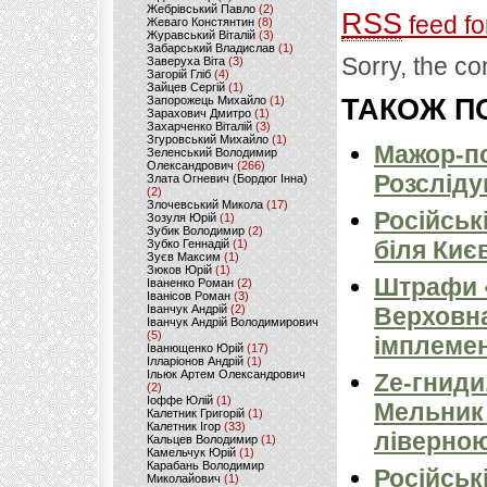
Жебрівський Павло
(2)
RSS
feed fo
Жеваго Констянтин
(8)
Журавський Віталій
(3)
Забарський Владислав
(1)
Sorry, the co
Заверуха Віта
(3)
Загорій Гліб
(4)
Зайцев Сергій
(1)
Запорожець Михайло
(1)
ТАКОЖ ПО
Зарахович Дмитро
(1)
Захарченко Віталій
(3)
Згуровський Михайло
(1)
Мажор-по
Зеленський Володимир
Олександрович
(266)
Розсліду
Злата Огневич (Бордюг Інна)
(2)
Злочевський Микола
(17)
Російськ
Зозуля Юрій
(1)
Зубик Володимир
(2)
біля Киє
Зубко Геннадій
(1)
Зуєв Максим
(1)
Зюков Юрій
(1)
Штрафи «
Іваненко Роман
(2)
Іванісов Роман
(3)
Іванчук Андрій
(2)
Верховна
Іванчук Андрій Володимирович
(5)
імплемен
Іванющенко Юрій
(17)
Ілларіонов Андрій
(1)
Ільюк Артем Олександрович
Ze-гниди
(2)
Іоффе Юлій
(1)
Мельник
Калетник Григорій
(1)
Калетник Ігор
(33)
ліверно
Кальцев Володимир
(1)
Камельчук Юрій
(1)
Карабань Володимир
Російськ
Миколайович
(1)