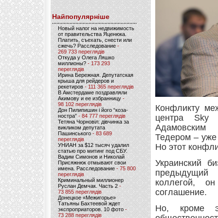
Найпопулярніше
Новый налог на недвижимость
от правительства Яценюка.
Платить, съехать, снести или
сжечь? Расследование
-
269 733 переглядів
Откуда у Олега Ляшко
миллионы?
- 173 293
переглядів
Ирина Бережная. Депутатская
крыша для рейдеров и
рекетиров
- 111 365 переглядів
В Амстердаме поздравляли
Акимову и ее избранницу
-
98 102 переглядів
Конфликту меж
Дон Пилипишин і його “коза-
ностра”
- 84 777 переглядів
центра Sky 
Тетяна Чорновіл: дівчинка за
Адамовским 
викликом депутата
Пашинського
- 83 689
Тедером – уже 
переглядів
УНИАН за $12 тысяч удалил
Но этот конфли
статью про митинг под СБУ.
Вадим Симонов и Николай
Украинский би
Присяжнюк отмывают свои
имена. Расследование
- 75 800
предыдущий 
переглядів
Криминальный миллионер
коллегой, о
Руслан Демчак. Часть 2
-
соглашение.
73 855 переглядів
Донецкое «Межигорье»
Татьяны Бахтеевой ждет
Но, кроме э
экспроприаторов. 10 фото
-
73 288 переглядів