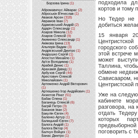
подходила дл
Борзова Ірина
(1)
кортов и тому 
Абромавичус Айварас
(2)
Аброськін В’ячеслав
(1)
Аваков Арсен
(318)
Но Тедер не 
Аврамов Іван
(7)
добиться жела
Адамовський Андрій
(2)
Адаріч Олександр
(1)
Азаров Микола
(12)
15 января 20
Азаров Олексій
(9)
Акименко Олександр
(1)
Центристской
Акімова Ірина
(13)
городского со
Альперін Вадим
(3)
Андрієвський Дмитро
(1)
этой встрече 
Андрушко Сергій
(1)
Апостол Михайло
(1)
может выступ
Ар'єв Володимир
(1)
Таллина, чтоб
Арабей Денис
(1)
Арахамія Давид
(1)
обмене недвиж
Арбузов Сергій
(44)
Арестович Олексій
Сависааром, но
Миколайович
(1)
Центристской п
Артеменко Андрій Вікторович
(1)
Артюшенко Ігор Андрійович
(1)
Уже на следую
Ахметов Рінат
(51)
Бабак Олена
(1)
кабинете мэр
Баганець Олексій
(6)
разговора, на
Багрій Петро
(3)
Баканов Іван
(2)
отдать Тедеру
Бакулін Євген
(4)
Баленко Артур
(1)
которых па
Балицький Євген
(7)
предвыборно
Балога Андрій
(1)
Балога Віктор
(4)
поговорить с Т
Балчун Войцех
(1)
Банас Дмитро
(1)