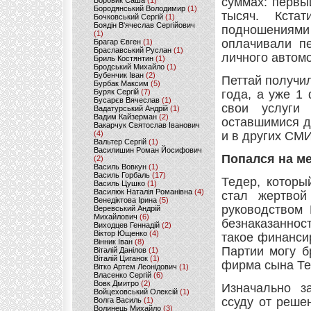
суммах: первы
Боровик Саша
(1)
Бородянський Володимир
(1)
тысяч. Кста
Бочковський Сергій
(1)
Боядін В'ячеслав Сергійович
подношениями 
(1)
оплачивали п
Брагар Євген
(1)
Браславський Руслан
(1)
личного автом
Бриль Костянтин
(1)
Бродський Михайло
(1)
Бубенчик Іван
(2)
Петтай получил
Бурбак Максим
(5)
Буряк Сергій
(7)
года, а уже 1
Бусарєв Вячеслав
(1)
свои услуги
Вадатурський Андрій
(1)
Вадим Кайзерман
(2)
оставшимися д
Вакарчук Святослав Іванович
(4)
и в других СМИ
Вальтер Сергій
(1)
Василишин Роман Йосифович
Попался на м
(2)
Василь Вовкун
(1)
Василь Горбаль
(17)
Тедер, которы
Василь Цушко
(1)
Василюк Наталія Романівна
(4)
стал жертвой
Венедіктова Ірина
(5)
руководством 
Веревський Андрій
Михайлович
(6)
безнаказаннос
Виходцев Геннадій
(2)
Віктор Ющенко
(4)
такое финанси
Вінник Іван
(8)
Партии могу б
Віталій Данілов
(1)
Віталій Циганок
(1)
фирма сына Те
Вітко Артем Леонідович
(1)
Власенко Сергій
(6)
Вовк Дмитро
(2)
Изначально з
Войцеховський Олексій
(1)
ссуду от реше
Волга Василь
(1)
Волинець Михайло
(3)