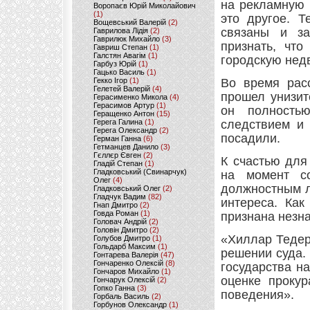
на рекламную 
Воропаєв Юрій Миколайович
(1)
это другое. Т
Вощевський Валерій
(2)
связаны и за
Гаврилова Лідія
(2)
Гаврилюк Михайло
(3)
признать, чт
Гавриш Степан
(1)
Галстян Авагім
(1)
городскую недв
Гарбуз Юрій
(1)
Гацько Василь
(1)
Гекко Ігор
(1)
Во время рас
Гелетей Валерій
(4)
прошел унизит
Герасименко Микола
(4)
Герасимов Артур
(1)
он полность
Геращенко Антон
(15)
Герега Галина
(1)
следствием и
Герега Олександр
(2)
посадили.
Герман Ганна
(6)
Гетманцев Данило
(3)
Гєллєр Євген
(2)
К счастью для
Гладій Степан
(1)
Гладковський (Свинарчук)
на момент с
Олег
(4)
должностным л
Гладковський Олег
(2)
Гладчук Вадим
(82)
интереса. Как
Гнап Дмитро
(2)
Говда Роман
(1)
признана незна
Головач Андрій
(2)
Головін Дмитро
(2)
«Хиллар Тедер
Голубов Дмитро
(1)
Гольдарб Максим
(1)
решении суда.
Гонтарева Валерія
(47)
Гончаренко Олексій
(8)
государства н
Гончаров Михайло
(1)
оценке прокур
Гончарук Олексій
(2)
Гопко Ганна
(3)
поведения».
Горбаль Василь
(2)
Горбунов Олександр
(1)