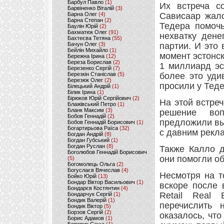
Барбул Павло
(1)
Их встреча с
Барвіненко Віталій
(3)
Барна Олег
(4)
Сависаар жало
Барна Степан
(2)
Тедера помочь
Баулін Юрій
(2)
Бахматюк Олег
(91)
нехватку дене
Бахтеєва Тетяна
(55)
Бачун Олег
(3)
партии. И это 
Бейлін Михайло
(1)
момент эстонс
Бережна Ірина
(12)
Береза Борислав
(2)
1 миллиард эс
Березенко Сергій
(7)
Березкін Станіслав
(5)
более это уди
Березюк Олег
(2)
просили у Теде
Білецький Андрій
(1)
Білик Ірина
(1)
Бірюков Юрій Сергійович
(2)
На этой встре
Блажівський Петро
(1)
Бланк Максим
(3)
решение во
Бобов Геннадій
(2)
предложили вы
Бобов Геннадій Борисович
(1)
Богартирьова Раїса
(32)
с давним рекл
Богдан Андрій
(8)
Богдан Губський
(1)
Богдан Руслан
(8)
Также Калло д
Боголюбов Геннадій Борисович
они помогли о
(5)
Богомолець Ольга
(2)
Богуслаєв Вячеслав
(4)
Несмотря на т
Бойко Юрій
(13)
Бондар Віктор Васильович
(1)
вскоре после 
Бондарєв Костянтин
(4)
Retail Real 
Бондарчук Сергій
(1)
Бондик Валерій
(1)
перечислить 
Бондик Віктор
(5)
Борзов Сергiй
(2)
оказалось, что
Борис Адамов
(1)