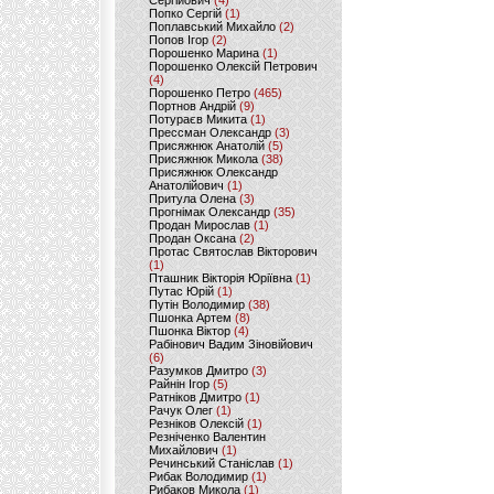
Сергійович
(4)
Попко Сергій
(1)
Поплавський Михайло
(2)
Попов Ігор
(2)
Порошенко Марина
(1)
Порошенко Олексій Петрович
(4)
Порошенко Петро
(465)
Портнов Андрій
(9)
Потураєв Микита
(1)
Прессман Олександр
(3)
Присяжнюк Анатолій
(5)
Присяжнюк Микола
(38)
Присяжнюк Олександр
Анатолійович
(1)
Притула Олена
(3)
Прогнімак Олександр
(35)
Продан Мирослав
(1)
Продан Оксана
(2)
Протас Святослав Вікторович
(1)
Пташник Вікторія Юріївна
(1)
Путас Юрій
(1)
Путін Володимир
(38)
Пшонка Артем
(8)
Пшонка Віктор
(4)
Рабінович Вадим Зіновійович
(6)
Разумков Дмитро
(3)
Райнін Ігор
(5)
Ратніков Дмитро
(1)
Рачук Олег
(1)
Резніков Олексій
(1)
Резніченко Валентин
Михайлович
(1)
Речинський Станіслав
(1)
Рибак Володимир
(1)
Рибаков Микола
(1)