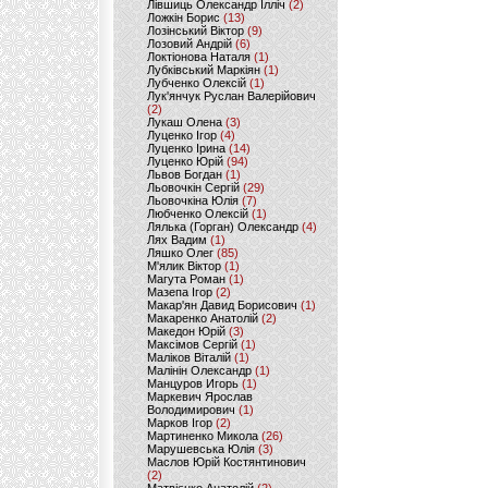
Лівшиць Олександр Ілліч
(2)
Ложкін Борис
(13)
Лозінський Віктор
(9)
Лозовий Андрій
(6)
Локтіонова Наталя
(1)
Лубківський Маркіян
(1)
Лубченко Олексій
(1)
Лук'янчук Руслан Валерійович
(2)
Лукаш Олена
(3)
Луценко Ігор
(4)
Луценко Ірина
(14)
Луценко Юрій
(94)
Львов Богдан
(1)
Льовочкін Сергій
(29)
Льовочкіна Юлія
(7)
Любченко Олексій
(1)
Лялька (Горган) Олександр
(4)
Лях Вадим
(1)
Ляшко Олег
(85)
М'ялик Віктор
(1)
Магута Роман
(1)
Мазепа Ігор
(2)
Макар'ян Давид Борисович
(1)
Макаренко Анатолій
(2)
Македон Юрій
(3)
Максімов Сергій
(1)
Маліков Віталій
(1)
Малінін Олександр
(1)
Манцуров Игорь
(1)
Маркевич Ярослав
Володимирович
(1)
Марков Ігор
(2)
Мартиненко Микола
(26)
Марушевська Юлія
(3)
Маслов Юрій Костянтинович
(2)