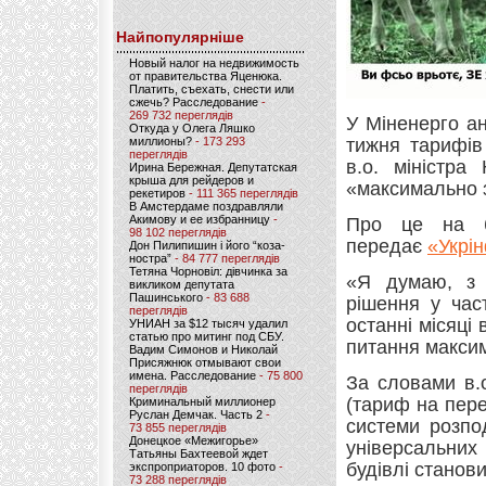
Найпопулярніше
Новый налог на недвижимость
от правительства Яценюка.
Платить, съехать, снести или
сжечь? Расследование
-
269 732 переглядів
У Міненерго а
Откуда у Олега Ляшко
миллионы?
- 173 293
тижня тарифів
переглядів
в.о. міністра
Ирина Бережная. Депутатская
крыша для рейдеров и
«максимально 
рекетиров
- 111 365 переглядів
В Амстердаме поздравляли
Акимову и ее избранницу
-
Про це на бр
98 102 переглядів
передає
«Укрі
Дон Пилипишин і його “коза-
ностра”
- 84 777 переглядів
Тетяна Чорновіл: дівчинка за
«Я думаю, з 
викликом депутата
Пашинського
- 83 688
рішення у час
переглядів
останні місяці
УНИАН за $12 тысяч удалил
статью про митинг под СБУ.
питання макси
Вадим Симонов и Николай
Присяжнюк отмывают свои
имена. Расследование
- 75 800
За словами в.
переглядів
(тариф на пер
Криминальный миллионер
Руслан Демчак. Часть 2
-
системи розпо
73 855 переглядів
Донецкое «Межигорье»
універсальних
Татьяны Бахтеевой ждет
будівлі станови
экспроприаторов. 10 фото
-
73 288 переглядів