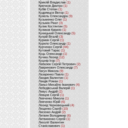
Криклій Владислав
(1)
Крючков Дмитро
(1)
Кубів Степан
(1)
Кудрявцєв Віктор
(1)
Кужель Олександра
(9)
Кузьменко Олег
(1)
Кузьмін Рінат
(3)
Кулик Костянтин
(5)
Куликов Кирило
(1)
Куницький Олександр
(5)
Купрій Віталій
(3)
Курикін Сергій
(1)
Курило Олександр
(1)
Курченко Сергій
(44)
Кутовий Тарас
(1)
Куць Олександр
(1)
Кучма Леонід
(12)
Кушнір Ігор
(7)
Лабазюк Сергій Петрович
(2)
Лавринович Олександр
(7)
Лагун Микола
(9)
Лазаренко Павло
(1)
Ландик Валентин
(1)
Ландік Роман
(1)
Ланьо Михайло Іванович
(4)
Лебедівський Валерій
(1)
Левус Андрій
(2)
Левцов Сергій
(1)
Левченко Микола
(1)
Левченко Юрій
(6)
Леонід Черновецький
(4)
Лещенко Сергій
(10)
Лисенко Андрій
(2)
Литвин Володимир
(6)
Литвиненко Сергій
(1)
Лихоліт Валентин
Станіславович
(1)