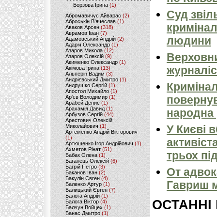
Борзова Ірина
(1)
Суд звіл
Абромавичус Айварас
(2)
Аброськін В’ячеслав
(1)
кримінал
Аваков Арсен
(318)
Аврамов Іван
(7)
людини
Адамовський Андрій
(2)
Адаріч Олександр
(1)
Азаров Микола
(12)
Верховни
Азаров Олексій
(9)
Акименко Олександр
(1)
журналіс
Акімова Ірина
(13)
Альперін Вадим
(3)
Андрієвський Дмитро
(1)
Кримінал
Андрушко Сергій
(1)
Апостол Михайло
(1)
повернув
Ар'єв Володимир
(1)
Арабей Денис
(1)
Арахамія Давид
(1)
народна 
Арбузов Сергій
(44)
Арестович Олексій
Миколайович
(1)
У Києві 
Артеменко Андрій Вікторович
(1)
активіст
Артюшенко Ігор Андрійович
(1)
Ахметов Рінат
(51)
трьох пі
Бабак Олена
(1)
Баганець Олексій
(6)
Багрій Петро
(3)
От адвок
Баканов Іван
(2)
Бакулін Євген
(4)
Гавриш м
Баленко Артур
(1)
Балицький Євген
(7)
Балога Андрій
(1)
ОСТАННІ
Балога Віктор
(4)
Балчун Войцех
(1)
Банас Дмитро
(1)