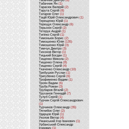
Табачник Дмитро
(6)
Табачник Ян
(1)
Тарасюк Валерій
(2)
Тарута Сергій
(8)
Татаров Олег
(1)
Тацій Юрій Олександрович
(1)
Терещенко Юрій
(1)
Терещук Олександр
(6)
Терьохін Сергій
(2)
Тетерук Андрій
(1)
Тигіпко Сергій
(1)
Тимонькін Борис
(2)
Тимошенко Юлія
(135)
Тимошенко Юрій
(3)
Тимчук Дмитро
(3)
Тихонов Віктор
(1)
Тицький Богдан
(1)
Тищенко Микола
(2)
Тищенко Олена
(8)
Тищенко Сергій
(4)
Ткаченко Олександр
(10)
Требушкін Руслан
(1)
Тригубенко Сергій
(6)
Трофименко Вадим
(1)
Троян Вадим
(6)
Труба Роман
(3)
Трубаров Віталій
(2)
Труханов Геннадій
(7)
Тулуб Сергій
(1)
Турчин Сергій Олександрович
(1)
Турчинов Олександр
(35)
Тягнибок Олег
(2)
Ударцов Юрій
(1)
Уколов Віктор
(4)
Уманський Ігор Іванович
(1)
Урбанський Олександр
Ігорович
(1)