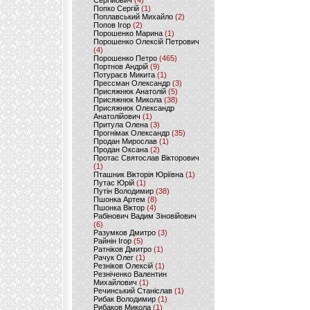
Сергійович
(4)
Попко Сергій
(1)
Поплавський Михайло
(2)
Попов Ігор
(2)
Порошенко Марина
(1)
Порошенко Олексій Петрович
(4)
Порошенко Петро
(465)
Портнов Андрій
(9)
Потураєв Микита
(1)
Прессман Олександр
(3)
Присяжнюк Анатолій
(5)
Присяжнюк Микола
(38)
Присяжнюк Олександр
Анатолійович
(1)
Притула Олена
(3)
Прогнімак Олександр
(35)
Продан Мирослав
(1)
Продан Оксана
(2)
Протас Святослав Вікторович
(1)
Пташник Вікторія Юріївна
(1)
Путас Юрій
(1)
Путін Володимир
(38)
Пшонка Артем
(8)
Пшонка Віктор
(4)
Рабінович Вадим Зіновійович
(6)
Разумков Дмитро
(3)
Райнін Ігор
(5)
Ратніков Дмитро
(1)
Рачук Олег
(1)
Резніков Олексій
(1)
Резніченко Валентин
Михайлович
(1)
Речинський Станіслав
(1)
Рибак Володимир
(1)
Рибаков Микола
(1)