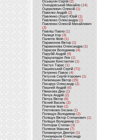
Осьмухін Сергій
(2)
Охендовський Михайло
(14)
Оцерклевич Олексій
(1)
Павелко Андрій
(2)
Павленко (Хорт) Юрій
(1)
Павленко Олександра
(1)
Павленко Олексій Михайлович
(3)
Павліш Павло
(1)
Палиця Ігор
(3)
Палютін Філіп
(1)
Парамонов Віктор
(1)
Парамонова Олександра
(1)
Парасюк Володимир
(4)
Парубій Андрій
(9)
Парцхаладзе Лев
(1)
Паршин Константин
(1)
Пастух Тарас
(1)
Пашинський Сергій
(71)
Петренко Павло
(4)
Петухов Сергій Ігорович
(1)
Пилипишин Віктор
(25)
Писарук Олександр
(2)
Пишний Андрій
(6)
Пімахова Діна
(1)
Пінчук Андрій
(2)
Пінчук Віктор
(6)
Пісний Василь
(2)
Плачков Іван
(1)
Плотнікова Оксана
(1)
Полищук Володимир
(2)
Поліщук Віктор Степанович
(1)
Поліщук Володимир
(1)
Полторак Степан
(3)
Поляков Максим
(7)
Понамарчук Дмитро
(1)
Пономарьов Олександр