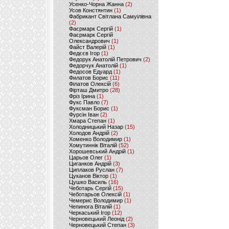
Усенко-Чорна Жанна
(2)
Усов Констянтин
(1)
Фабрикант Світлана Самуілівна
(2)
Фаєрмарк Сергій
(1)
Фаєрмарк Сергій
Олександрович
(1)
Файст Валерій
(1)
Федєєв Ігор
(1)
Федорук Анатолій Петрович
(2)
Федорчук Анатолій
(1)
Федосов Едуард
(1)
Филатов Борис
(11)
Філатов Олексій
(6)
Фірташ Дмитро
(28)
Фріз Ірина
(1)
Фукс Павло
(7)
Фуксман Борис
(1)
Фурсін Іван
(2)
Хмара Степан
(1)
Холодницький Назар
(15)
Холодов Андрій
(2)
Хоменко Володимир
(1)
Хомутиннік Віталій
(52)
Хорошевський Андрій
(1)
Царьов Олег
(1)
Циганков Андрій
(3)
Циплаков Руслан
(7)
Цуканов Віктор
(1)
Цушко Василь
(16)
Чеботарь Сергій
(15)
Чеботарьов Олексій
(1)
Чемерис Володимир
(1)
Чепинога Віталій
(1)
Черкаський Ігор
(12)
Черновецький Леонід
(2)
Черновецький Степан
(3)