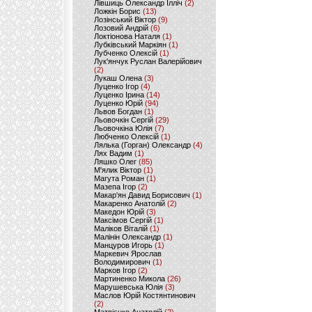
Лівшиць Олександр Ілліч
(2)
Ложкін Борис
(13)
Лозінський Віктор
(9)
Лозовий Андрій
(6)
Локтіонова Наталя
(1)
Лубківський Маркіян
(1)
Лубченко Олексій
(1)
Лук'янчук Руслан Валерійович
(2)
Лукаш Олена
(3)
Луценко Ігор
(4)
Луценко Ірина
(14)
Луценко Юрій
(94)
Львов Богдан
(1)
Льовочкін Сергій
(29)
Льовочкіна Юлія
(7)
Любченко Олексій
(1)
Лялька (Горган) Олександр
(4)
Лях Вадим
(1)
Ляшко Олег
(85)
М'ялик Віктор
(1)
Магута Роман
(1)
Мазепа Ігор
(2)
Макар'ян Давид Борисович
(1)
Макаренко Анатолій
(2)
Македон Юрій
(3)
Максімов Сергій
(1)
Маліков Віталій
(1)
Малінін Олександр
(1)
Манцуров Игорь
(1)
Маркевич Ярослав
Володимирович
(1)
Марков Ігор
(2)
Мартиненко Микола
(26)
Марушевська Юлія
(3)
Маслов Юрій Костянтинович
(2)