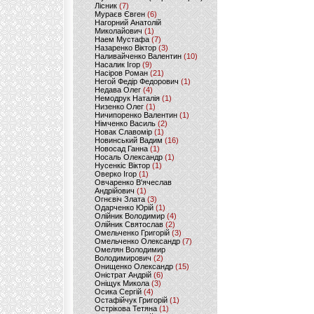
Лісник
(7)
Мураєв Євген
(6)
Нагорний Анатолій
Миколайович
(1)
Наем Мустафа
(7)
Назаренко Віктор
(3)
Наливайченко Валентин
(10)
Насалик Ігор
(9)
Насіров Роман
(21)
Негой Федір Федорович
(1)
Недава Олег
(4)
Немодрук Наталія
(1)
Низенко Олег
(1)
Ничипоренко Валентин
(1)
Німченко Василь
(2)
Новак Славомір
(1)
Новинський Вадим
(16)
Новосад Ганна
(1)
Носаль Олександр
(1)
Нусенкіс Віктор
(1)
Оверко Ігор
(1)
Овчаренко В'ячеслав
Андрійович
(1)
Огнєвіч Злата
(3)
Одарченко Юрій
(1)
Олійник Володимир
(4)
Олійник Святослав
(2)
Омельченко Григорій
(3)
Омельченко Олександр
(7)
Омелян Володимир
Володимирович
(2)
Онищенко Олександр
(15)
Оністрат Андрій
(6)
Оніщук Микола
(3)
Осика Сергій
(4)
Остафійчук Григорій
(1)
Острікова Тетяна
(1)