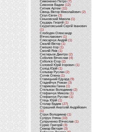
Симоненко Петро
(7)
Симонов Вадим
(12)
Ситник Артем
(11)
Сівець Віктор Миколайович
(2)
Сігал Євген
(3)
Сіньковский Микола
(1)
Скударь Георгій
(1)
Скуратовський Сергій Іванович
(1)
Слободян Олександр
В'ячеславович
(1)
Слюсарчук Андрій
(1)
Смалій Віктор
(1)
Смешко Ігор
(1)
Смолій Яків
(1)
Снєгирьов Дмитро
(2)
Соболев Вячеслав
(4)
Соболєв Єгор
(2)
Соловей Юрій Ігорович
(1)
Солод Юрій
(1)
Сольвар Руслан
(2)
Сотнік Олена
(1)
Ставицький Едуард
(9)
Стаднійчук Роман
(3)
Старикова Ганна
(1)
Стельмах Володимир
(2)
Стефанчук Микола
(1)
Стефанчук Руслан
(1)
Стець Юрій
(1)
Столар Вадим
(27)
Страшний Анатолій Андрійович
(1)
Струк Володимир
(1)
Супрун Уляна
(10)
Супруненко В'ячеслав
(1)
Суркіс Григорій
(3)
Сюмар Вікторія
(3)