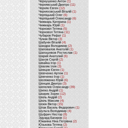
Чернушенко Антон
(1)
Чернявський Дмитро
(11)
Черняк Євген
(12)
Черняховський Віталій
(1)
Черпіцький Олег
(6)
Черпіцький Олександр
(6)
Чижмарь Катерина
(1)
Чижмарь Юрій
(1)
Чорновіл Тетяна
(5)
Чорновол Тетяна
(11)
Чубаров Рефат
(1)
Чумак Віктор
(3)
Шабунін Віталій
(4)
Шандра Володимир
(2)
Шаповалов Анатолій
(1)
Шапошніков Ростислав
(1)
Шарий Анатолий
(6)
Шахов Сергій
(2)
Швайка Ігор
(1)
Шевляк Ілля
(3)
Шевцов Євген
(1)
Шевченко Артем
(1)
Шевченко Ігор
(1)
Шеляженко Юрій
(6)
Шенцев Дмитро
(3)
Шепелев Олександр
(39)
Шипко Андрій
(1)
Шкиряк Зорян
(12)
Шкіль Андрій
(2)
Шкіль Максим
(4)
Шокін Віктор
(15)
Шпак Василь Федорович
(1)
Шульга Володимир
(4)
Шуфрич Нестор
(8)
Эдуард Багиров
(1)
Южаніна Ніна Петрівна
(2)
Юзькова Тетяна
(2)