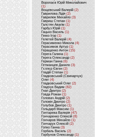
Воропаєв Юрій Миколайович
(1)
Вощевський Валерій
(2)
Гаврилова Лідія
(2)
Гаврилюк Михайло
(3)
Гавриш Степан
(1)
Галстян Авагім
(1)
Гарбуз Юрій
(1)
Гацько Василь
(1)
Гекко Ігор
(1)
Гелетей Валерій
(4)
Герасименко Микола
(4)
Герасимов Артур
(1)
Геращенко Антон
(15)
Герега Галина
(1)
Герега Олександр
(2)
Герман Ганна
(6)
Гетманцев Данило
(3)
Гєллєр Євген
(2)
Гладій Степан
(1)
Гладковський (Свинарчук)
Олег
(4)
Гладковський Олег
(2)
Гладчук Вадим
(82)
Гнап Дмитро
(2)
Говда Роман
(1)
Головач Андрій
(2)
Головін Дмитро
(2)
Голубов Дмитро
(1)
Гольдарб Максим
(1)
Гонтарева Валерія
(47)
Гончаренко Олексій
(8)
Гончаров Михайло
(1)
Гончарук Олексій
(2)
Гопко Ганна
(3)
Горбаль Василь
(2)
Горбунов Олександр
(1)