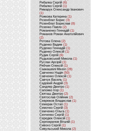
Рибалка Сергій
(6)
Рибалко Сергій
(1)
Римарук Олександр Іванович
(1)
Рожкова Катерина
(1)
Розенблат Борис
(3)
Розенблат Борислав
(8)
Розенко Павло
(2)
Романенко Геннадій
(1)
Романов Роман Анатолійович
(2)
Ротова Олена
(2)
Руденко Вадим
(1)
Руденко Геннадій
(1)
Руденко Олексій
(1)
Рудик Сергій
(6)
Рудьковський Микола
(1)
Руслан Арсірій
(1)
Рябчин Олексій
(1)
Саакашвілі Міхеіл
(28)
Савченко Надія
(50)
Савченко Олексій
(1)
Савчук Василь
(1)
Садовий Андрій
(3)
Сандлер Дмитро
(1)
Сапожко Ігор
(1)
Святаш Дмитро
(2)
Святослав Олійник
(2)
Севрюков Владислав
(1)
Семерак Остап
(1)
Семочко Сергій
(3)
Семченко Ольга
(1)
Сенченко Сергій
(1)
Середюк Олексій
(1)
Серпокрилов Віталій
(1)
Сивохо Сергій
(1)
Сивульський Микола
(2)