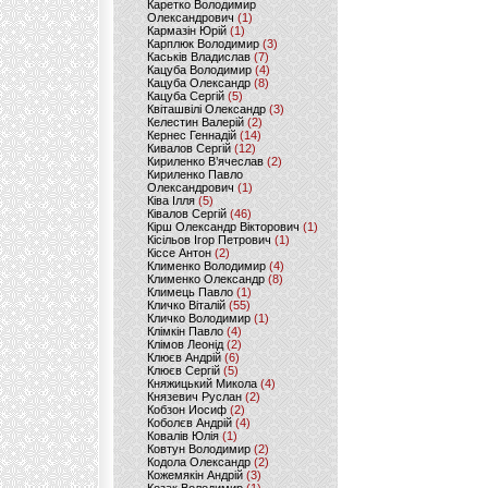
Каретко Володимир
Олександрович
(1)
Кармазін Юрій
(1)
Карплюк Володимир
(3)
Каськів Владислав
(7)
Кацуба Володимир
(4)
Кацуба Олександр
(8)
Кацуба Сергій
(5)
Квіташвілі Олександр
(3)
Келестин Валерій
(2)
Кернес Геннадій
(14)
Кивалов Сергій
(12)
Кириленко В’ячеслав
(2)
Кириленко Павло
Олександрович
(1)
Ківа Ілля
(5)
Ківалов Сергій
(46)
Кірш Олександр Вікторович
(1)
Кісільов Ігор Петрович
(1)
Кіссе Антон
(2)
Клименко Володимир
(4)
Клименко Олександр
(8)
Климець Павло
(1)
Кличко Віталій
(55)
Кличко Володимир
(1)
Клімкін Павло
(4)
Клімов Леонід
(2)
Клюєв Андрій
(6)
Клюєв Сергій
(5)
Княжицький Микола
(4)
Князевич Руслан
(2)
Кобзон Иосиф
(2)
Коболєв Андрій
(4)
Ковалів Юлія
(1)
Ковтун Володимир
(2)
Кодола Олександр
(2)
Кожемякін Андрій
(3)