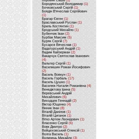
Боровик Саша
(1)
Бородянський Володимир
(1)
Бочковський Сергій
(1)
Боядін В'ячеслав Сергійович
(1)
Брагар Євген
(1)
Браславський Руслан
(1)
Бриль Костянтин
(1)
Бродський Михайло
(1)
Бубенчик Іван
(2)
Бурбак Максим
(5)
Буряк Сергій
(7)
Бусарєв Вячеслав
(1)
Вадатурський Андрій
(1)
Вадим Кайзерман
(2)
Вакарчук Святослав Іванович
(4)
Вальтер Сергій
(1)
Василишин Роман Йосифович
(2)
Василь Вовкун
(1)
Василь Горбаль
(17)
Василь Цушко
(1)
Василюк Наталія Романівна
(4)
Венедіктова Ірина
(5)
Веревський Андрій
Михайлович
(6)
Виходцев Геннадій
(2)
Віктор Ющенко
(4)
Вінник Іван
(8)
Віталій Данілов
(1)
Віталій Циганок
(1)
Вітко Артем Леонідович
(1)
Власенко Сергій
(6)
Вовк Дмитро
(2)
Войцеховський Олексій
(1)
Волга Василь
(1)
Волинець Михайло
(3)