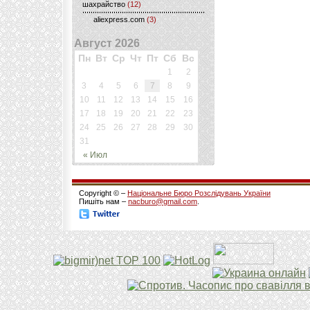
шахрайство
(12)
aliexpress.com
(3)
Август 2026
Пн
Вт
Ср
Чт
Пт
Сб
Вс
1
2
3
4
5
6
7
8
9
10
11
12
13
14
15
16
17
18
19
20
21
22
23
24
25
26
27
28
29
30
31
« Июл
Copyright © –
Національне Бюро Розслідувань України
Пишіть нам –
nacburo@gmail.com
.