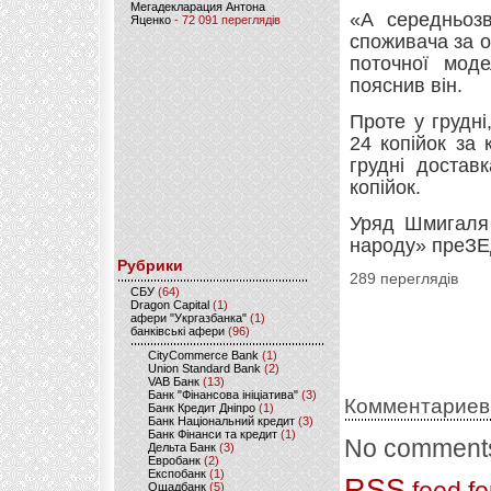
Мегадекларация Антона
«А середньозв
Яценко
- 72 091 переглядів
споживача за ос
поточної мод
пояснив він.
Проте у грудні
24 копійок за 
грудні достав
копійок.
Уряд Шмигаля 
народу» преЗЕ
Рубрики
289 переглядів
CБУ
(64)
Dragon Capital
(1)
афери "Укргазбанка"
(1)
банківські афери
(96)
CityCommerce Bank
(1)
Union Standard Bank
(2)
VAB Банк
(13)
Банк "Фінансова ініціатива"
(3)
Комментариев
Банк Кредит Дніпро
(1)
Банк Національний кредит
(3)
Банк Фінанси та кредит
(1)
No comments
Дельта Банк
(3)
Евробанк
(2)
Експобанк
(1)
RSS
Ощадбанк
(5)