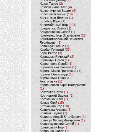
Козак Володимир
(1)
Козак Тарас
(2)
Козловський Олег
(4)
Колесниченко Вадим
(5)
Колесніков Борис
(10)
Колєсніков Дмитро
(1)
Колобов Юрій
(1)
Коломойський Ігор
(123)
Кондратюк Олена
(1)
Кондрашенко Сергій
(1)
Кононенко Ігор Віталійович
(21)
Константіновський Вячеслав
Леонідович
(1)
Копанчук Олена
(1)
Корбан Геннадій
(33)
Корж Віктор
(3)
Корнацький Аркадій
(2)
Корнійчук Євген
(1)
Коровченко Сергій
(1)
Королевська Наталія
(5)
Король Марія Григорівна
(1)
Король Олександр
(16)
Корчинська Оксана
Анатоліївна
(1)
Корявченков Юрій Валерійович
(1)
Костенко Євген
(1)
Костицький Василь
(1)
Костюшко Олег
(1)
Косюк Юрій
(15)
Котвіцький Ігор
(10)
Кошелєва Альона
(3)
Кошмак Вадим
(1)
Кравець Андрій Віталійович
(2)
Кравчук Леонід Макарович
(1)
Краснокутський Сергій
(1)
Кривецький Ігор
(1)
Кривонос Павло
(1)