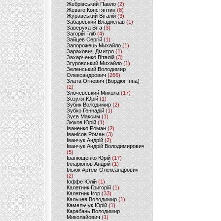
Жебрівський Павло
(2)
Жеваго Констянтин
(8)
Журавський Віталій
(3)
Забарський Владислав
(1)
Заверуха Віта
(3)
Загорій Гліб
(4)
Зайцев Сергій
(1)
Запорожець Михайло
(1)
Зарахович Дмитро
(1)
Захарченко Віталій
(3)
Згуровський Михайло
(1)
Зеленський Володимир
Олександрович
(266)
Злата Огневич (Бордюг Інна)
(2)
Злочевський Микола
(17)
Зозуля Юрій
(1)
Зубик Володимир
(2)
Зубко Геннадій
(1)
Зуєв Максим
(1)
Зюков Юрій
(1)
Іваненко Роман
(2)
Іванісов Роман
(3)
Іванчук Андрій
(2)
Іванчук Андрій Володимирович
(5)
Іванющенко Юрій
(17)
Ілларіонов Андрій
(1)
Ільюк Артем Олександрович
(2)
Іоффе Юлій
(1)
Калетник Григорій
(1)
Калетник Ігор
(33)
Кальцев Володимир
(1)
Камельчук Юрій
(1)
Карабань Володимир
Миколайович
(1)