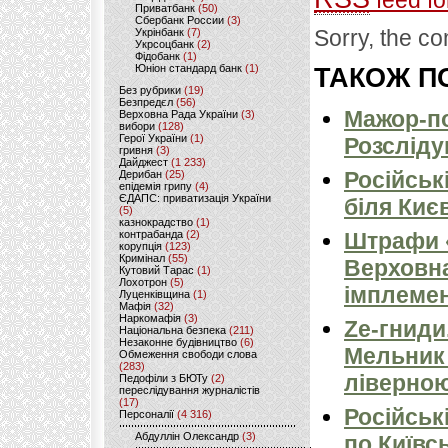
feed fo
Приватбанк
(50)
Сбербанк России
(3)
Sorry, the co
Укрінбанк
(7)
Укрсоцбанк
(2)
Фідобанк
(1)
Юніон стандард банк
(1)
ТАКОЖ ПО
Без рубрики
(19)
Безпредєл
(56)
Мажор-по
Верховна Рада України
(3)
вибори
(128)
Герої України
(1)
Розсліду
гривня
(3)
Дайджест
(1 233)
Російськ
Дерибан
(25)
епідемія грипу
(4)
ЄДАПС: приватизація України
біля Киє
(5)
казнокрадство
(1)
контрабанда
(2)
Штрафи «
корупція
(123)
Кримінал
(55)
Верховна
Кутовий Тарас
(1)
Лохотрон
(5)
імплемен
Луценківщина
(1)
Мафія
(32)
Наркомафія
(3)
Ze-гниди
Національна безпека
(211)
Незаконне будівництво
(6)
Мельник
Обмеження свободи слова
(283)
ліверно
Педофіли з БЮТу
(2)
переслідування журналістів
(17)
Російськ
Персоналії
(4 316)
Абдуллін Олександр
(3)
по Київсь