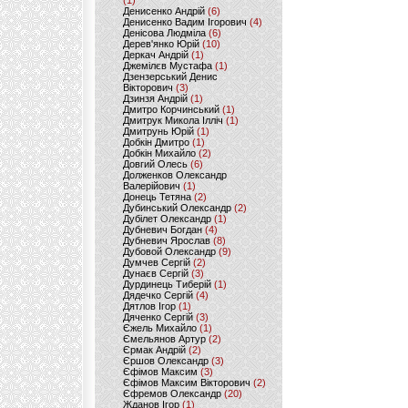
(1)
Денисенко Андрій
(6)
Денисенко Вадим Ігорович
(4)
Денісова Людміла
(6)
Дерев'янко Юрій
(10)
Деркач Андрій
(1)
Джемілєв Мустафа
(1)
Дзензерський Денис
Вікторович
(3)
Дзинзя Андрій
(1)
Дмитро Корчинський
(1)
Дмитрук Микола Ілліч
(1)
Дмитрунь Юрій
(1)
Добкін Дмитро
(1)
Добкін Михайло
(2)
Довгий Олесь
(6)
Долженков Олександр
Валерійович
(1)
Донець Тетяна
(2)
Дубинський Олександр
(2)
Дубілет Олександр
(1)
Дубневич Богдан
(4)
Дубневич Ярослав
(8)
Дубовой Олександр
(9)
Думчев Сергій
(2)
Дунаєв Сергій
(3)
Дурдинець Тиберій
(1)
Дядечко Сергій
(4)
Дятлов Ігор
(1)
Дяченко Сергій
(3)
Єжель Михайло
(1)
Ємельянов Артур
(2)
Єрмак Андрій
(2)
Єршов Олександр
(3)
Єфімов Максим
(3)
Єфімов Максим Вікторович
(2)
Єфремов Олександр
(20)
Жданов Ігор
(1)