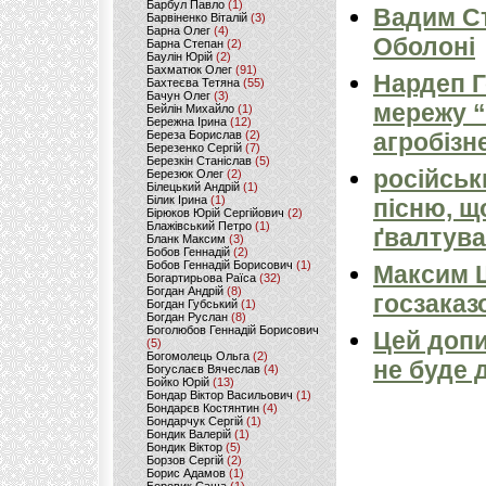
Барбул Павло
(1)
Вадим Ст
Барвіненко Віталій
(3)
Барна Олег
(4)
Оболоні
Барна Степан
(2)
Баулін Юрій
(2)
Бахматюк Олег
(91)
Нардеп 
Бахтеєва Тетяна
(55)
Бачун Олег
(3)
мережу “
Бейлін Михайло
(1)
Бережна Ірина
(12)
Береза Борислав
(2)
агробізн
Березенко Сергій
(7)
Березкін Станіслав
(5)
російськ
Березюк Олег
(2)
Білецький Андрій
(1)
Білик Ірина
(1)
пісню, щ
Бірюков Юрій Сергійович
(2)
Блажівський Петро
(1)
ґвалтува
Бланк Максим
(3)
Бобов Геннадій
(2)
Бобов Геннадій Борисович
(1)
Максим 
Богартирьова Раїса
(32)
Богдан Андрій
(8)
госзаказ
Богдан Губський
(1)
Богдан Руслан
(8)
Боголюбов Геннадій Борисович
Цей допи
(5)
Богомолець Ольга
(2)
не буде 
Богуслаєв Вячеслав
(4)
Бойко Юрій
(13)
Бондар Віктор Васильович
(1)
Бондарєв Костянтин
(4)
Бондарчук Сергій
(1)
Бондик Валерій
(1)
Бондик Віктор
(5)
Борзов Сергiй
(2)
Борис Адамов
(1)