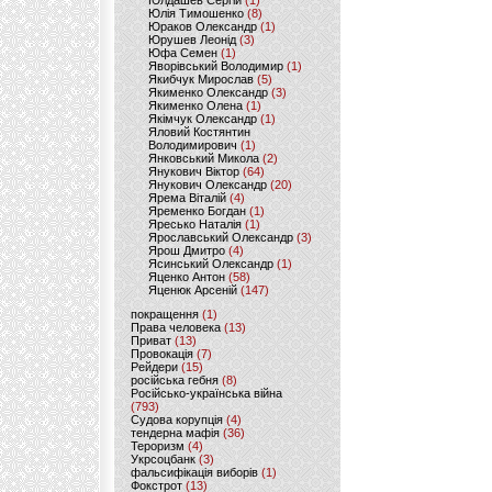
Юлдашев Сергій
(1)
Юлія Тимошенко
(8)
Юраков Олександр
(1)
Юрушев Леонід
(3)
Юфа Семен
(1)
Яворівський Володимир
(1)
Якибчук Мирослав
(5)
Якименко Олександр
(3)
Якименко Олена
(1)
Якімчук Олександр
(1)
Яловий Костянтин
Володимирович
(1)
Янковський Микола
(2)
Янукович Віктор
(64)
Янукович Олександр
(20)
Ярема Віталій
(4)
Яременко Богдан
(1)
Яресько Наталія
(1)
Ярославський Олександр
(3)
Ярош Дмитро
(4)
Ясинський Олександр
(1)
Яценко Антон
(58)
Яценюк Арсеній
(147)
покращення
(1)
Права человека
(13)
Приват
(13)
Провокація
(7)
Рейдери
(15)
російська гебня
(8)
Російсько-українська війна
(793)
Судова корупція
(4)
тендерна мафія
(36)
Тероризм
(4)
Укрсоцбанк
(3)
фальсифікація виборів
(1)
Фокстрот
(13)