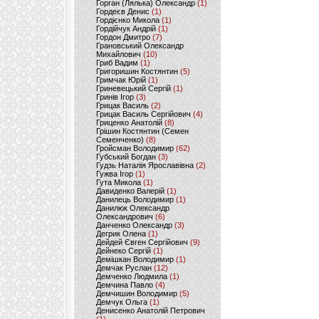
Горган (Лялька) Олександр
(1)
Гордеєв Денис
(1)
Гордієнко Микола
(1)
Гордійчук Андрій
(1)
Гордон Дмитро
(7)
Грановський Олександр
Михайлович
(10)
Гриб Вадим
(1)
Григоришин Костянтин
(5)
Гримчак Юрій
(1)
Гриневецький Сергій
(1)
Гринів Ігор
(3)
Грицак Василь
(2)
Грицак Василь Сергійович
(4)
Гриценко Анатолій
(8)
Грішин Костянтин (Семен
Семенченко)
(8)
Гройсман Володимир
(62)
Губський Богдан
(3)
Гудзь Наталія Ярославівна
(2)
Гужва Ігор
(1)
Гута Микола
(1)
Давиденко Валерій
(1)
Данилець Володимир
(1)
Данилюк Олександр
Олександрович
(6)
Данченко Олександр
(3)
Дегрик Олена
(1)
Дейдей Євген Сергійович
(9)
Дейнеко Сергій
(1)
Демішкан Володимир
(1)
Демчак Руслан
(12)
Демченко Людмила
(1)
Демчина Павло
(4)
Демчишин Володимир
(5)
Демчук Ольга
(1)
Денисенко Анатолій Петрович