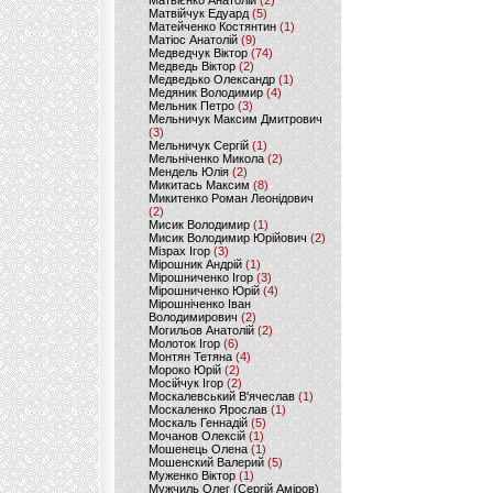
Матвієнко Анатолій
(2)
Матвійчук Едуард
(5)
Матейченко Костянтин
(1)
Матіос Анатолій
(9)
Медведчук Віктор
(74)
Медведь Віктор
(2)
Медведько Олександр
(1)
Медяник Володимир
(4)
Мельник Петро
(3)
Мельничук Максим Дмитрович
(3)
Мельничук Сергій
(1)
Мельніченко Микола
(2)
Мендель Юлія
(2)
Микитась Максим
(8)
Микитенко Роман Леонідович
(2)
Мисик Володимир
(1)
Мисик Володимир Юрійович
(2)
Мізрах Ігор
(3)
Мірошник Андрій
(1)
Мірошниченко Ігор
(3)
Мірошниченко Юрій
(4)
Мірошніченко Іван
Володимирович
(2)
Могильов Анатолій
(2)
Молоток Ігор
(6)
Монтян Тетяна
(4)
Мороко Юрій
(2)
Мосійчук Ігор
(2)
Москалевський В'ячеслав
(1)
Москаленко Ярослав
(1)
Москаль Геннадій
(5)
Мочанов Олексій
(1)
Мошенець Олена
(1)
Мошенский Валерий
(5)
Муженко Віктор
(1)
Мужчиль Олег (Сергій Аміров)